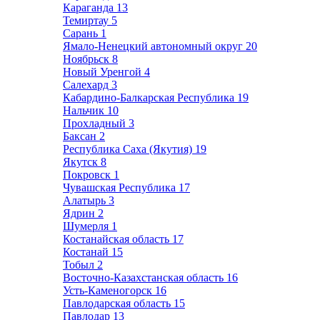
Караганда
13
Темиртау
5
Сарань
1
Ямало-Ненецкий автономный округ
20
Ноябрьск
8
Новый Уренгой
4
Салехард
3
Кабардино-Балкарская Республика
19
Нальчик
10
Прохладный
3
Баксан
2
Республика Саха (Якутия)
19
Якутск
8
Покровск
1
Чувашская Республика
17
Алатырь
3
Ядрин
2
Шумерля
1
Костанайская область
17
Костанай
15
Тобыл
2
Восточно-Казахстанская область
16
Усть-Каменогорск
16
Павлодарская область
15
Павлодар
13