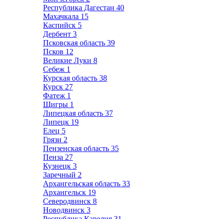
Республика Дагестан
40
Махачкала
15
Каспийск
5
Дербент
3
Псковская область
39
Псков
12
Великие Луки
8
Себеж
1
Курская область
38
Курск
27
Фатеж
1
Щигры
1
Липецкая область
37
Липецк
19
Елец
5
Грязи
2
Пензенская область
35
Пенза
27
Кузнецк
3
Заречный
2
Архангельская область
33
Архангельск
19
Северодвинск
8
Новодвинск
3
Республика Карелия
31