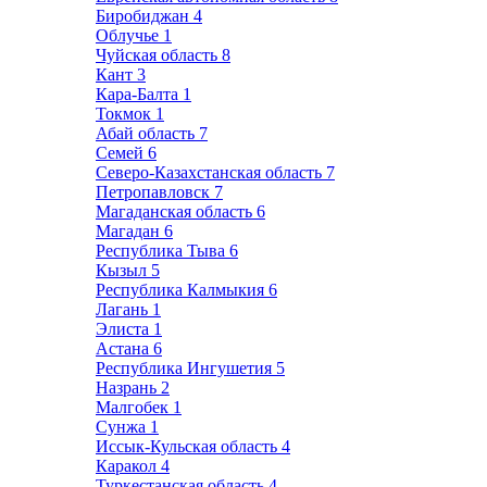
Биробиджан
4
Облучье
1
Чуйская область
8
Кант
3
Кара-Балта
1
Токмок
1
Абай область
7
Семей
6
Северо-Казахстанская область
7
Петропавловск
7
Магаданская область
6
Магадан
6
Республика Тыва
6
Кызыл
5
Республика Калмыкия
6
Лагань
1
Элиста
1
Астана
6
Республика Ингушетия
5
Назрань
2
Малгобек
1
Сунжа
1
Иссык-Кульская область
4
Каракол
4
Туркестанская область
4