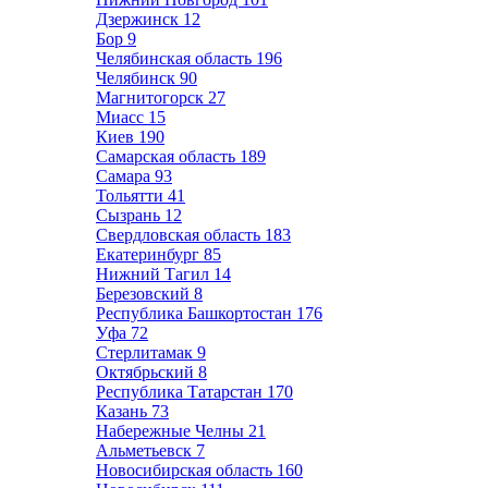
Дзержинск
12
Бор
9
Челябинская область
196
Челябинск
90
Магнитогорск
27
Миасс
15
Киев
190
Самарская область
189
Самара
93
Тольятти
41
Сызрань
12
Свердловская область
183
Екатеринбург
85
Нижний Тагил
14
Березовский
8
Республика Башкортостан
176
Уфа
72
Стерлитамак
9
Октябрьский
8
Республика Татарстан
170
Казань
73
Набережные Челны
21
Альметьевск
7
Новосибирская область
160