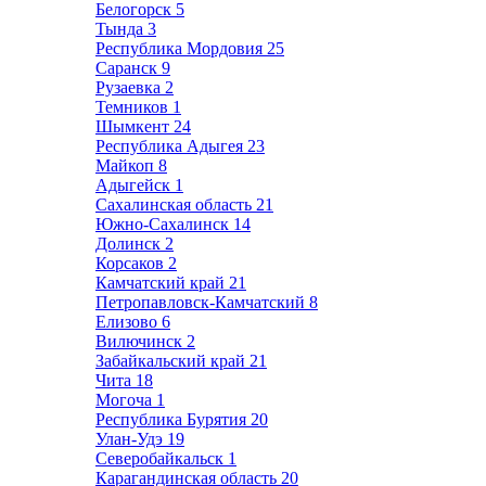
Белогорск
5
Тында
3
Республика Мордовия
25
Саранск
9
Рузаевка
2
Темников
1
Шымкент
24
Республика Адыгея
23
Майкоп
8
Адыгейск
1
Сахалинская область
21
Южно-Сахалинск
14
Долинск
2
Корсаков
2
Камчатский край
21
Петропавловск-Камчатский
8
Елизово
6
Вилючинск
2
Забайкальский край
21
Чита
18
Могоча
1
Республика Бурятия
20
Улан-Удэ
19
Северобайкальск
1
Карагандинская область
20