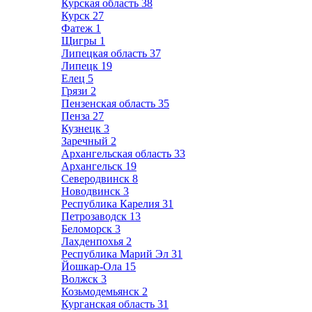
Курская область
38
Курск
27
Фатеж
1
Щигры
1
Липецкая область
37
Липецк
19
Елец
5
Грязи
2
Пензенская область
35
Пенза
27
Кузнецк
3
Заречный
2
Архангельская область
33
Архангельск
19
Северодвинск
8
Новодвинск
3
Республика Карелия
31
Петрозаводск
13
Беломорск
3
Лахденпохья
2
Республика Марий Эл
31
Йошкар-Ола
15
Волжск
3
Козьмодемьянск
2
Курганская область
31