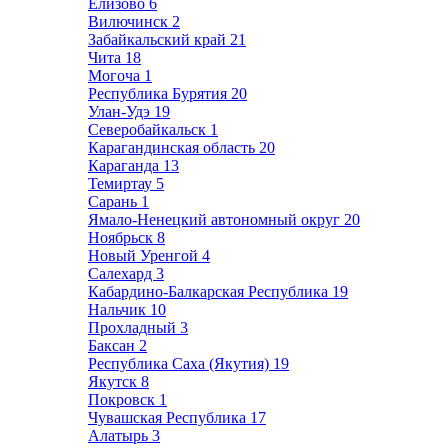
Елизово
6
Вилючинск
2
Забайкальский край
21
Чита
18
Могоча
1
Республика Бурятия
20
Улан-Удэ
19
Северобайкальск
1
Карагандинская область
20
Караганда
13
Темиртау
5
Сарань
1
Ямало-Ненецкий автономный округ
20
Ноябрьск
8
Новый Уренгой
4
Салехард
3
Кабардино-Балкарская Республика
19
Нальчик
10
Прохладный
3
Баксан
2
Республика Саха (Якутия)
19
Якутск
8
Покровск
1
Чувашская Республика
17
Алатырь
3