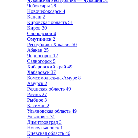
Чувашская Республика — Чувашия
51
Чебоксары
28
Новочебоксарск
4
Канаш
2
Кировская область
51
Киров
30
Слободской
4
Омутнинск
2
Республика Хакасия
50
Абакан
25
Черногорск
12
Саяногорск
5
Хабаровский край
49
Хабаровск
37
Комсомольск-на-Амуре
8
Амурск
2
Рязанская область
49
Рязань
27
Рыбное
3
Касимов
2
Ульяновская область
49
Ульяновск
31
Димитровград
3
Новоульяновск
1
Киевская область
46