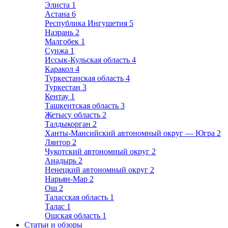
Элиста
1
Астана
6
Республика Ингушетия
5
Назрань
2
Малгобек
1
Сунжа
1
Иссык-Кульская область
4
Каракол
4
Туркестанская область
4
Туркестан
3
Кентау
1
Ташкентская область
3
Жетысу область
2
Талдыкорган
2
Ханты-Мансийский автономный округ — Югра
2
Лянтор
2
Чукотский автономный округ
2
Анадырь
2
Ненецкий автономный округ
2
Нарьян-Мар
2
Ош
2
Таласская область
1
Талас
1
Ошская область
1
Статьи и обзоры