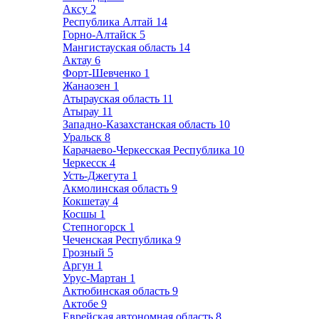
Аксу
2
Республика Алтай
14
Горно-Алтайск
5
Мангистауская область
14
Актау
6
Форт-Шевченко
1
Жанаозен
1
Атырауская область
11
Атырау
11
Западно-Казахстанская область
10
Уральск
8
Карачаево-Черкесская Республика
10
Черкесск
4
Усть-Джегута
1
Акмолинская область
9
Кокшетау
4
Косшы
1
Степногорск
1
Чеченская Республика
9
Грозный
5
Аргун
1
Урус-Мартан
1
Актюбинская область
9
Актобе
9
Еврейская автономная область
8