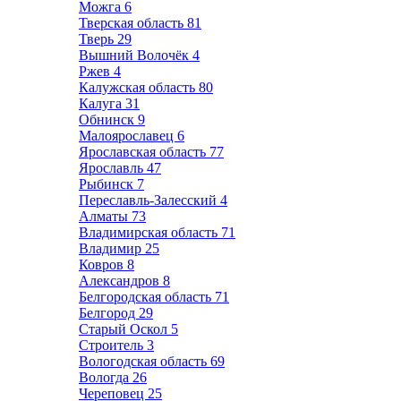
Можга
6
Тверская область
81
Тверь
29
Вышний Волочёк
4
Ржев
4
Калужская область
80
Калуга
31
Обнинск
9
Малоярославец
6
Ярославская область
77
Ярославль
47
Рыбинск
7
Переславль-Залесский
4
Алматы
73
Владимирская область
71
Владимир
25
Ковров
8
Александров
8
Белгородская область
71
Белгород
29
Старый Оскол
5
Строитель
3
Вологодская область
69
Вологда
26
Череповец
25