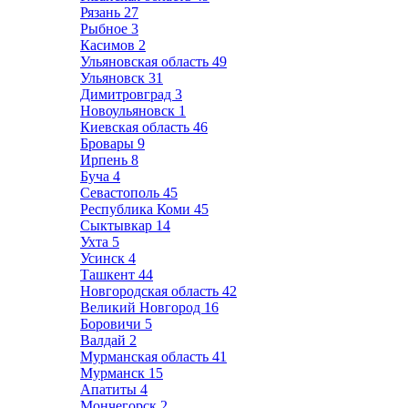
Рязань
27
Рыбное
3
Касимов
2
Ульяновская область
49
Ульяновск
31
Димитровград
3
Новоульяновск
1
Киевская область
46
Бровары
9
Ирпень
8
Буча
4
Севастополь
45
Республика Коми
45
Сыктывкар
14
Ухта
5
Усинск
4
Ташкент
44
Новгородская область
42
Великий Новгород
16
Боровичи
5
Валдай
2
Мурманская область
41
Мурманск
15
Апатиты
4
Мончегорск
2