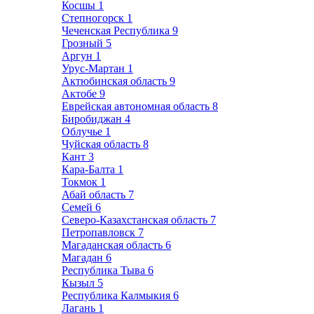
Косшы
1
Степногорск
1
Чеченская Республика
9
Грозный
5
Аргун
1
Урус-Мартан
1
Актюбинская область
9
Актобе
9
Еврейская автономная область
8
Биробиджан
4
Облучье
1
Чуйская область
8
Кант
3
Кара-Балта
1
Токмок
1
Абай область
7
Семей
6
Северо-Казахстанская область
7
Петропавловск
7
Магаданская область
6
Магадан
6
Республика Тыва
6
Кызыл
5
Республика Калмыкия
6
Лагань
1