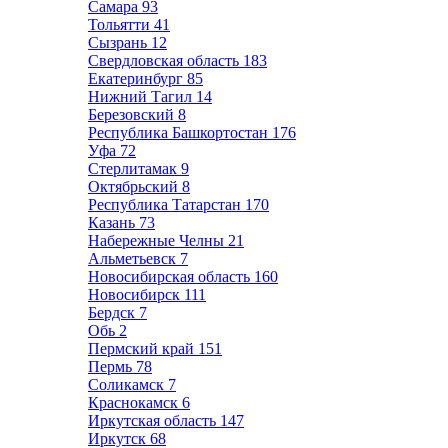
Самара
93
Тольятти
41
Сызрань
12
Свердловская область
183
Екатеринбург
85
Нижний Тагил
14
Березовский
8
Республика Башкортостан
176
Уфа
72
Стерлитамак
9
Октябрьский
8
Республика Татарстан
170
Казань
73
Набережные Челны
21
Альметьевск
7
Новосибирская область
160
Новосибирск
111
Бердск
7
Обь
2
Пермский край
151
Пермь
78
Соликамск
7
Краснокамск
6
Иркутская область
147
Иркутск
68