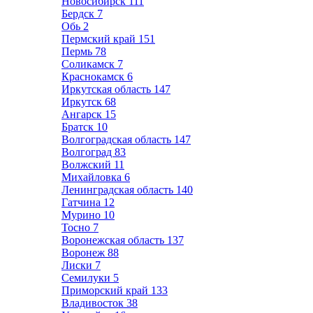
Новосибирск
111
Бердск
7
Обь
2
Пермский край
151
Пермь
78
Соликамск
7
Краснокамск
6
Иркутская область
147
Иркутск
68
Ангарск
15
Братск
10
Волгоградская область
147
Волгоград
83
Волжский
11
Михайловка
6
Ленинградская область
140
Гатчина
12
Мурино
10
Тосно
7
Воронежская область
137
Воронеж
88
Лиски
7
Семилуки
5
Приморский край
133
Владивосток
38