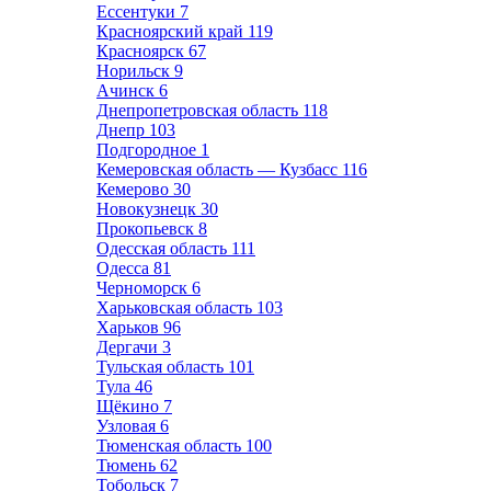
Ессентуки
7
Красноярский край
119
Красноярск
67
Норильск
9
Ачинск
6
Днепропетровская область
118
Днепр
103
Подгородное
1
Кемеровская область — Кузбасс
116
Кемерово
30
Новокузнецк
30
Прокопьевск
8
Одесская область
111
Одесса
81
Черноморск
6
Харьковская область
103
Харьков
96
Дергачи
3
Тульская область
101
Тула
46
Щёкино
7
Узловая
6
Тюменская область
100
Тюмень
62
Тобольск
7