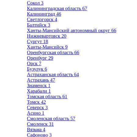
Сокол
3
Калининградская область
67
Калининград
46
Светлогорск
4
Балтийск
3
Ханты-Мансийский автономный округ
66
Нижневартовск
20
Сургут
18
Ханты-Мансийск
9
Оренбургская область
66
Оренбург
29
Орск
7
Бузулук
6
Астраханская область
64
Астрахань
47
Знаменск
1
Харабали
1
Томская область
61
Томск
42
Северск
3
Асино
1
Смоленская область
57
Смоленск
31
Вязьма
4
Сафоново
3