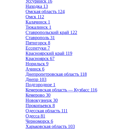
Уссурийск
16
Находка
13
Омская область
124
Омск
112
Калачинск
1
Тюкалинск
1
Ставропольский край
122
Ставрополь
31
Пятигорск
8
Ессентуки
7
Красноярский край
119
Красноярск
67
Норильск
9
Ачинск
6
Днепропетровская область
118
Днепр
103
Подгородное
1
Кемеровская область — Кузбасс
116
Кемерово
30
Новокузнецк
30
Прокопьевск
8
Одесская область
111
Одесса
81
Черноморск
6
Харьковская область
103