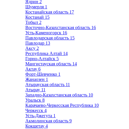
Ядрин
2
Шумерля
1
Костанайская область
17
Костанай
15
Тобыл
2
Восточно-Казахстанская область
16
Усть-Каменогорск
16
Павлодарская область
15
Павлодар
13
Аксу
2
Республика Алтай
14
Горно-Алтайск
5
Мангистауская область
14
Актау
6
Форт-Шевченко
1
Жанаозен
1
Атырауская область
11
Атырау
11
Западно-Казахстанская область
10
Уральск
8
Карачаево-Черкесская Республика
10
Черкесск
4
Усть-Джегута
1
Акмолинская область
9
Кокшетау
4