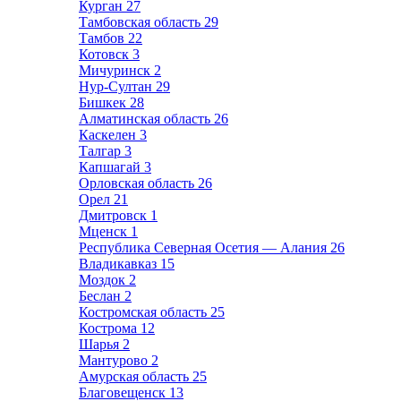
Курган
27
Тамбовская область
29
Тамбов
22
Котовск
3
Мичуринск
2
Нур-Султан
29
Бишкек
28
Алматинская область
26
Каскелен
3
Талгар
3
Капшагай
3
Орловская область
26
Орел
21
Дмитровск
1
Мценск
1
Республика Северная Осетия — Алания
26
Владикавказ
15
Моздок
2
Беслан
2
Костромская область
25
Кострома
12
Шарья
2
Мантурово
2
Амурская область
25
Благовещенск
13