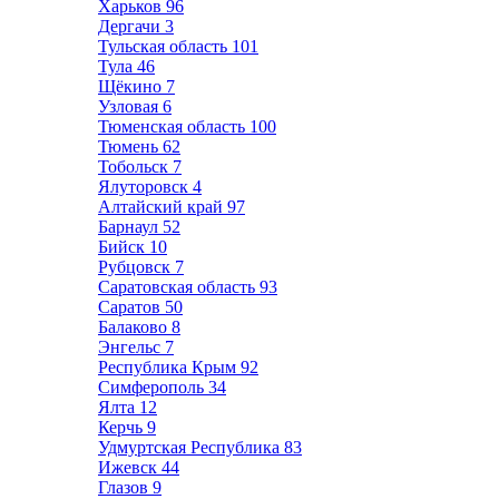
Харьков
96
Дергачи
3
Тульская область
101
Тула
46
Щёкино
7
Узловая
6
Тюменская область
100
Тюмень
62
Тобольск
7
Ялуторовск
4
Алтайский край
97
Барнаул
52
Бийск
10
Рубцовск
7
Саратовская область
93
Саратов
50
Балаково
8
Энгельс
7
Республика Крым
92
Симферополь
34
Ялта
12
Керчь
9
Удмуртская Республика
83
Ижевск
44
Глазов
9