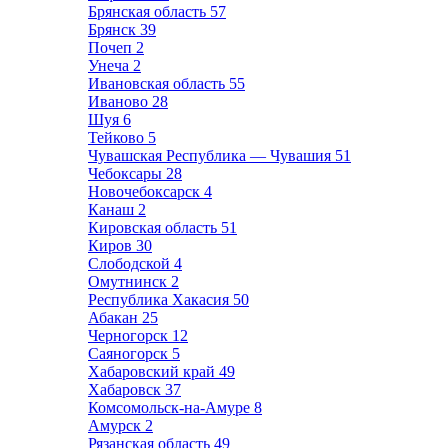
Брянская область
57
Брянск
39
Почеп
2
Унеча
2
Ивановская область
55
Иваново
28
Шуя
6
Тейково
5
Чувашская Республика — Чувашия
51
Чебоксары
28
Новочебоксарск
4
Канаш
2
Кировская область
51
Киров
30
Слободской
4
Омутнинск
2
Республика Хакасия
50
Абакан
25
Черногорск
12
Саяногорск
5
Хабаровский край
49
Хабаровск
37
Комсомольск-на-Амуре
8
Амурск
2
Рязанская область
49