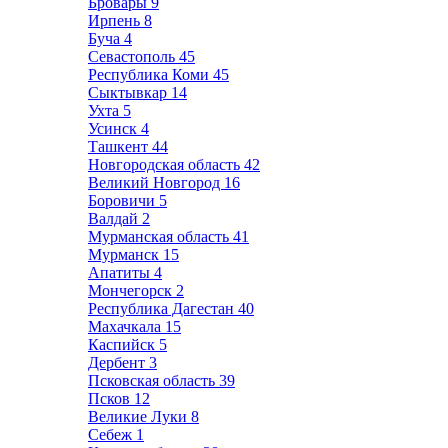
Бровары
9
Ирпень
8
Буча
4
Севастополь
45
Республика Коми
45
Сыктывкар
14
Ухта
5
Усинск
4
Ташкент
44
Новгородская область
42
Великий Новгород
16
Боровичи
5
Валдай
2
Мурманская область
41
Мурманск
15
Апатиты
4
Мончегорск
2
Республика Дагестан
40
Махачкала
15
Каспийск
5
Дербент
3
Псковская область
39
Псков
12
Великие Луки
8
Себеж
1