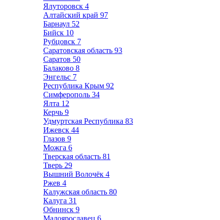
Ялуторовск
4
Алтайский край
97
Барнаул
52
Бийск
10
Рубцовск
7
Саратовская область
93
Саратов
50
Балаково
8
Энгельс
7
Республика Крым
92
Симферополь
34
Ялта
12
Керчь
9
Удмуртская Республика
83
Ижевск
44
Глазов
9
Можга
6
Тверская область
81
Тверь
29
Вышний Волочёк
4
Ржев
4
Калужская область
80
Калуга
31
Обнинск
9
Малоярославец
6