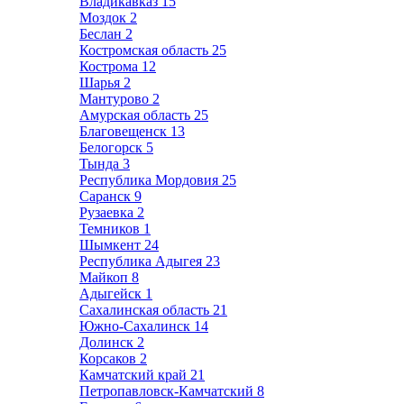
Владикавказ
15
Моздок
2
Беслан
2
Костромская область
25
Кострома
12
Шарья
2
Мантурово
2
Амурская область
25
Благовещенск
13
Белогорск
5
Тында
3
Республика Мордовия
25
Саранск
9
Рузаевка
2
Темников
1
Шымкент
24
Республика Адыгея
23
Майкоп
8
Адыгейск
1
Сахалинская область
21
Южно-Сахалинск
14
Долинск
2
Корсаков
2
Камчатский край
21
Петропавловск-Камчатский
8