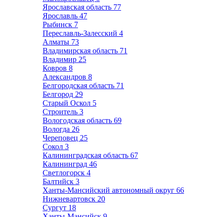
Ярославская область
77
Ярославль
47
Рыбинск
7
Переславль-Залесский
4
Алматы
73
Владимирская область
71
Владимир
25
Ковров
8
Александров
8
Белгородская область
71
Белгород
29
Старый Оскол
5
Строитель
3
Вологодская область
69
Вологда
26
Череповец
25
Сокол
3
Калининградская область
67
Калининград
46
Светлогорск
4
Балтийск
3
Ханты-Мансийский автономный округ
66
Нижневартовск
20
Сургут
18
Ханты-Мансийск
9