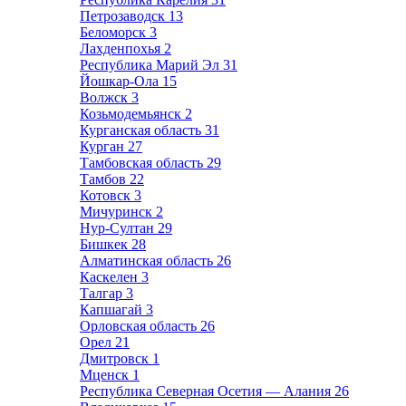
Петрозаводск
13
Беломорск
3
Лахденпохья
2
Республика Марий Эл
31
Йошкар-Ола
15
Волжск
3
Козьмодемьянск
2
Курганская область
31
Курган
27
Тамбовская область
29
Тамбов
22
Котовск
3
Мичуринск
2
Нур-Султан
29
Бишкек
28
Алматинская область
26
Каскелен
3
Талгар
3
Капшагай
3
Орловская область
26
Орел
21
Дмитровск
1
Мценск
1
Республика Северная Осетия — Алания
26