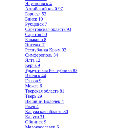
Ялуторовск
4
Алтайский край
97
Барнаул
52
Бийск
10
Рубцовск
7
Саратовская область
93
Саратов
50
Балаково
8
Энгельс
7
Республика Крым
92
Симферополь
34
Ялта
12
Керчь
9
Удмуртская Республика
83
Ижевск
44
Глазов
9
Можга
6
Тверская область
81
Тверь
29
Вышний Волочёк
4
Ржев
4
Калужская область
80
Калуга
31
Обнинск
9
Малоярославец
6