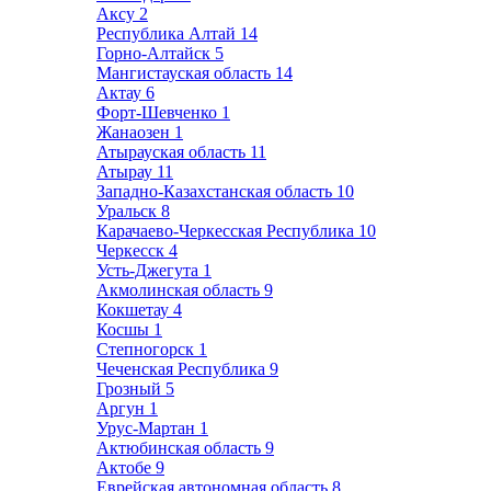
Аксу
2
Республика Алтай
14
Горно-Алтайск
5
Мангистауская область
14
Актау
6
Форт-Шевченко
1
Жанаозен
1
Атырауская область
11
Атырау
11
Западно-Казахстанская область
10
Уральск
8
Карачаево-Черкесская Республика
10
Черкесск
4
Усть-Джегута
1
Акмолинская область
9
Кокшетау
4
Косшы
1
Степногорск
1
Чеченская Республика
9
Грозный
5
Аргун
1
Урус-Мартан
1
Актюбинская область
9
Актобе
9
Еврейская автономная область
8