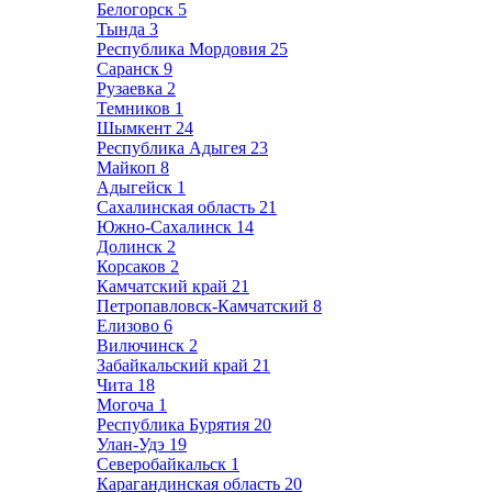
Белогорск
5
Тында
3
Республика Мордовия
25
Саранск
9
Рузаевка
2
Темников
1
Шымкент
24
Республика Адыгея
23
Майкоп
8
Адыгейск
1
Сахалинская область
21
Южно-Сахалинск
14
Долинск
2
Корсаков
2
Камчатский край
21
Петропавловск-Камчатский
8
Елизово
6
Вилючинск
2
Забайкальский край
21
Чита
18
Могоча
1
Республика Бурятия
20
Улан-Удэ
19
Северобайкальск
1
Карагандинская область
20