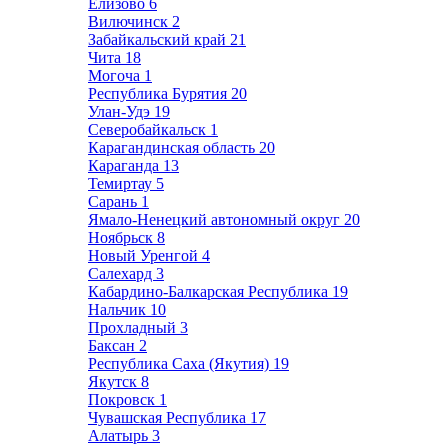
Елизово
6
Вилючинск
2
Забайкальский край
21
Чита
18
Могоча
1
Республика Бурятия
20
Улан-Удэ
19
Северобайкальск
1
Карагандинская область
20
Караганда
13
Темиртау
5
Сарань
1
Ямало-Ненецкий автономный округ
20
Ноябрьск
8
Новый Уренгой
4
Салехард
3
Кабардино-Балкарская Республика
19
Нальчик
10
Прохладный
3
Баксан
2
Республика Саха (Якутия)
19
Якутск
8
Покровск
1
Чувашская Республика
17
Алатырь
3