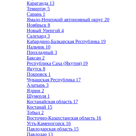
Караганда
13
Темиртау
5
Сарань
1
Ямало-Ненецкий автономный округ
20
Ноябрьск
8
Новый Уренгой
4
Салехард
3
Кабардино-Балкарская Республика
19
Нальчик
10
Прохладный
3
Баксан
2
Республика Саха (Якутия)
19
Якутск
8
Покровск
1
Чувашская Республика
17
Алатырь
3
Ядрин
2
Шумерля
1
Костанайская область
17
Костанай
15
Тобыл
2
Восточно-Казахстанская область
16
Усть-Каменогорск
16
Павлодарская область
15
Павлодар
13