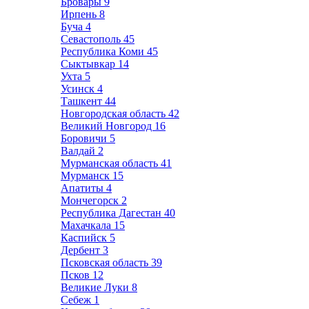
Бровары
9
Ирпень
8
Буча
4
Севастополь
45
Республика Коми
45
Сыктывкар
14
Ухта
5
Усинск
4
Ташкент
44
Новгородская область
42
Великий Новгород
16
Боровичи
5
Валдай
2
Мурманская область
41
Мурманск
15
Апатиты
4
Мончегорск
2
Республика Дагестан
40
Махачкала
15
Каспийск
5
Дербент
3
Псковская область
39
Псков
12
Великие Луки
8
Себеж
1