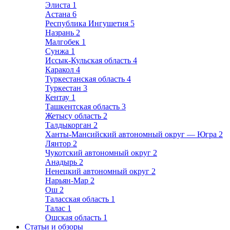
Элиста
1
Астана
6
Республика Ингушетия
5
Назрань
2
Малгобек
1
Сунжа
1
Иссык-Кульская область
4
Каракол
4
Туркестанская область
4
Туркестан
3
Кентау
1
Ташкентская область
3
Жетысу область
2
Талдыкорган
2
Ханты-Мансийский автономный округ — Югра
2
Лянтор
2
Чукотский автономный округ
2
Анадырь
2
Ненецкий автономный округ
2
Нарьян-Мар
2
Ош
2
Таласская область
1
Талас
1
Ошская область
1
Статьи и обзоры