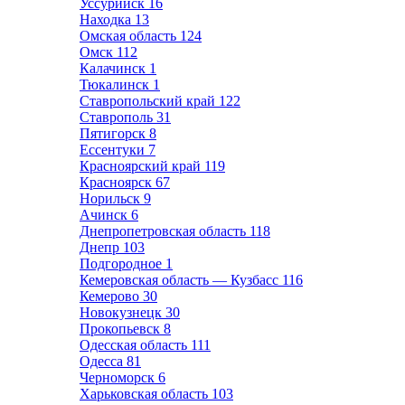
Уссурийск
16
Находка
13
Омская область
124
Омск
112
Калачинск
1
Тюкалинск
1
Ставропольский край
122
Ставрополь
31
Пятигорск
8
Ессентуки
7
Красноярский край
119
Красноярск
67
Норильск
9
Ачинск
6
Днепропетровская область
118
Днепр
103
Подгородное
1
Кемеровская область — Кузбасс
116
Кемерово
30
Новокузнецк
30
Прокопьевск
8
Одесская область
111
Одесса
81
Черноморск
6
Харьковская область
103