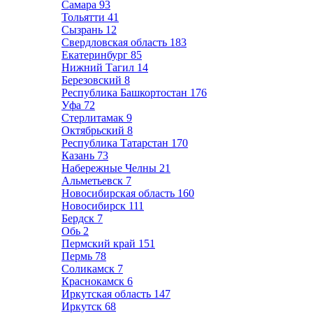
Самара
93
Тольятти
41
Сызрань
12
Свердловская область
183
Екатеринбург
85
Нижний Тагил
14
Березовский
8
Республика Башкортостан
176
Уфа
72
Стерлитамак
9
Октябрьский
8
Республика Татарстан
170
Казань
73
Набережные Челны
21
Альметьевск
7
Новосибирская область
160
Новосибирск
111
Бердск
7
Обь
2
Пермский край
151
Пермь
78
Соликамск
7
Краснокамск
6
Иркутская область
147
Иркутск
68