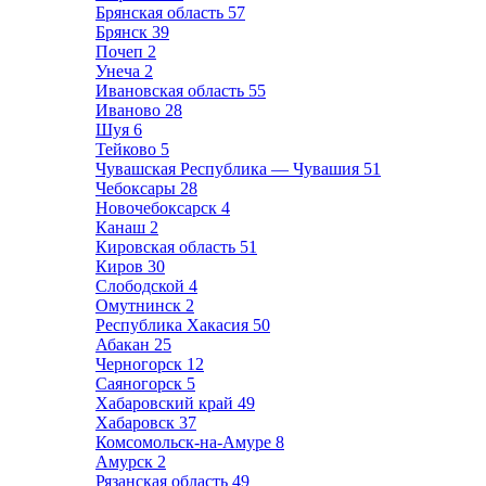
Брянская область
57
Брянск
39
Почеп
2
Унеча
2
Ивановская область
55
Иваново
28
Шуя
6
Тейково
5
Чувашская Республика — Чувашия
51
Чебоксары
28
Новочебоксарск
4
Канаш
2
Кировская область
51
Киров
30
Слободской
4
Омутнинск
2
Республика Хакасия
50
Абакан
25
Черногорск
12
Саяногорск
5
Хабаровский край
49
Хабаровск
37
Комсомольск-на-Амуре
8
Амурск
2
Рязанская область
49