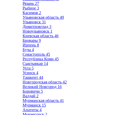
Рязань
27
Рыбное
3
Касимов
2
Ульяновская область
49
Ульяновск
31
Димитровград
3
Новоульяновск
1
Киевская область
46
Бровары
9
Ирпень
8
Буча
4
Севастополь
45
Республика Коми
45
Сыктывкар
14
Ухта
5
Усинск
4
Ташкент
44
Новгородская область
42
Великий Новгород
16
Боровичи
5
Валдай
2
Мурманская область
41
Мурманск
15
Апатиты
4
Мончегорск
2