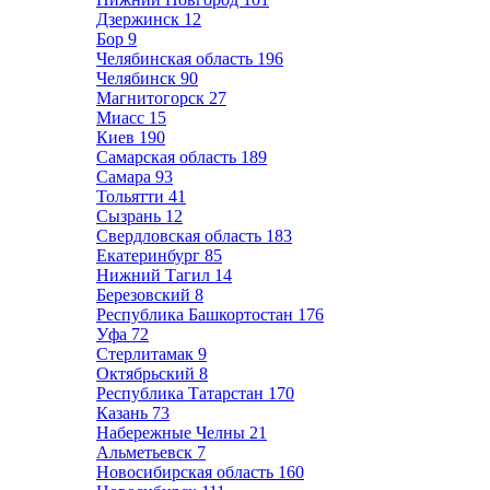
Дзержинск
12
Бор
9
Челябинская область
196
Челябинск
90
Магнитогорск
27
Миасс
15
Киев
190
Самарская область
189
Самара
93
Тольятти
41
Сызрань
12
Свердловская область
183
Екатеринбург
85
Нижний Тагил
14
Березовский
8
Республика Башкортостан
176
Уфа
72
Стерлитамак
9
Октябрьский
8
Республика Татарстан
170
Казань
73
Набережные Челны
21
Альметьевск
7
Новосибирская область
160