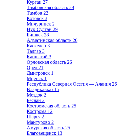
Курган
27
Тамбовская область
29
Тамбов
22
Котовск
3
Мичуринск
2
Нур-Султан
29
Бишкек
28
Алматинская область
26
Каскелен
3
Талгар
3
Капшагай
3
Орловская область
26
Орел
21
Дмитровск
1
Мценск
1
Республика Северная Осетия — Алания
26
Владикавказ
15
Моздок
2
Беслан
2
Костромская область
25
Кострома
12
Шарья
2
Мантурово
2
Амурская область
25
Благовещенск
13