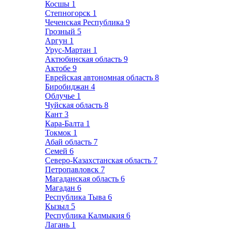
Косшы
1
Степногорск
1
Чеченская Республика
9
Грозный
5
Аргун
1
Урус-Мартан
1
Актюбинская область
9
Актобе
9
Еврейская автономная область
8
Биробиджан
4
Облучье
1
Чуйская область
8
Кант
3
Кара-Балта
1
Токмок
1
Абай область
7
Семей
6
Северо-Казахстанская область
7
Петропавловск
7
Магаданская область
6
Магадан
6
Республика Тыва
6
Кызыл
5
Республика Калмыкия
6
Лагань
1