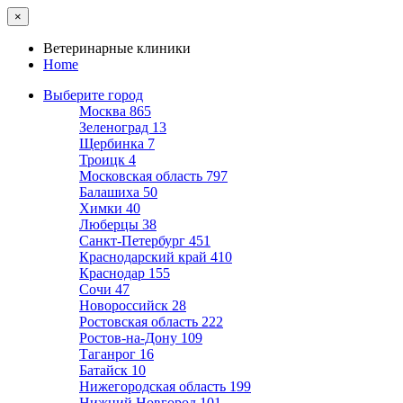
×
Ветеринарные клиники
Home
Выберите город
Москва
865
Зеленоград
13
Щербинка
7
Троицк
4
Московская область
797
Балашиха
50
Химки
40
Люберцы
38
Санкт-Петербург
451
Краснодарский край
410
Краснодар
155
Сочи
47
Новороссийск
28
Ростовская область
222
Ростов-на-Дону
109
Таганрог
16
Батайск
10
Нижегородская область
199
Нижний Новгород
101