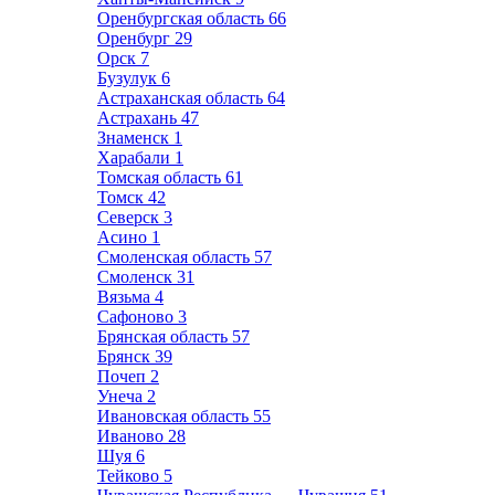
Оренбургская область
66
Оренбург
29
Орск
7
Бузулук
6
Астраханская область
64
Астрахань
47
Знаменск
1
Харабали
1
Томская область
61
Томск
42
Северск
3
Асино
1
Смоленская область
57
Смоленск
31
Вязьма
4
Сафоново
3
Брянская область
57
Брянск
39
Почеп
2
Унеча
2
Ивановская область
55
Иваново
28
Шуя
6
Тейково
5