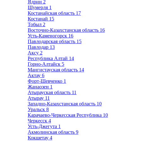
Ядрин
2
Шумерля
1
Костанайская область
17
Костанай
15
Тобыл
2
Восточно-Казахстанская область
16
Усть-Каменогорск
16
Павлодарская область
15
Павлодар
13
Аксу
2
Республика Алтай
14
Горно-Алтайск
5
Мангистауская область
14
Актау
6
Форт-Шевченко
1
Жанаозен
1
Атырауская область
11
Атырау
11
Западно-Казахстанская область
10
Уральск
8
Карачаево-Черкесская Республика
10
Черкесск
4
Усть-Джегута
1
Акмолинская область
9
Кокшетау
4