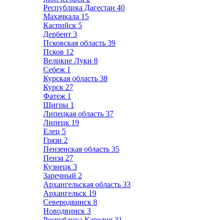
Республика Дагестан
40
Махачкала
15
Каспийск
5
Дербент
3
Псковская область
39
Псков
12
Великие Луки
8
Себеж
1
Курская область
38
Курск
27
Фатеж
1
Щигры
1
Липецкая область
37
Липецк
19
Елец
5
Грязи
2
Пензенская область
35
Пенза
27
Кузнецк
3
Заречный
2
Архангельская область
33
Архангельск
19
Северодвинск
8
Новодвинск
3
Республика Карелия
31