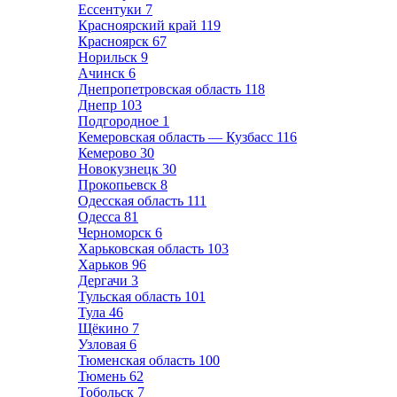
Ессентуки
7
Красноярский край
119
Красноярск
67
Норильск
9
Ачинск
6
Днепропетровская область
118
Днепр
103
Подгородное
1
Кемеровская область — Кузбасс
116
Кемерово
30
Новокузнецк
30
Прокопьевск
8
Одесская область
111
Одесса
81
Черноморск
6
Харьковская область
103
Харьков
96
Дергачи
3
Тульская область
101
Тула
46
Щёкино
7
Узловая
6
Тюменская область
100
Тюмень
62
Тобольск
7