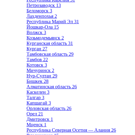
Петрозаводск
13
Беломорск
3
Лахденпохья
2
Республика Марий Эл
31
Йошкар-Ола
15
Волжск
3
Козьмодемьянск
2
Курганская область
31
Курган
27
Тамбовская область
29
Тамбов
22
Котовск
3
Мичуринск
2
Нур-Султан
29
Бишкек
28
Алматинская область
26
Каскелен
3
Талгар
3
Капшагай
3
Орловская область
26
Орел
21
Дмитровск
1
Мценск
1
Республика Северная Осетия — Алания
26