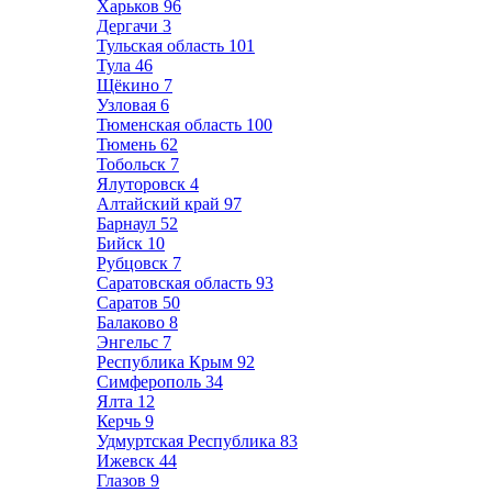
Харьков
96
Дергачи
3
Тульская область
101
Тула
46
Щёкино
7
Узловая
6
Тюменская область
100
Тюмень
62
Тобольск
7
Ялуторовск
4
Алтайский край
97
Барнаул
52
Бийск
10
Рубцовск
7
Саратовская область
93
Саратов
50
Балаково
8
Энгельс
7
Республика Крым
92
Симферополь
34
Ялта
12
Керчь
9
Удмуртская Республика
83
Ижевск
44
Глазов
9