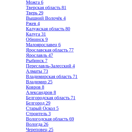
Можга
6
Тверская область
81
Тверь
29
Вышний Волочёк
4
Ржев
4
Калужская область
80
Калуга
31
Обнинск
9
Малоярославец
6
Ярославская область
77
Ярославль
47
Рыбинск
7
Переславль-Залесский
4
Алматы
73
Владимирская область
71
Владимир
25
Ковров
8
Александров
8
Белгородская область
71
Белгород
29
Старый Оскол
5
Строитель
3
Вологодская область
69
Вологда
26
Череповец
25