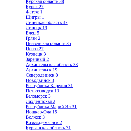
Курская область
38
Курск
27
Фатеж
1
Щигры
1
Липецкая область
37
Липецк
19
Елец
5
Грязи
2
Пензенская область
35
Пенза
27
Кузнецк
3
Заречный
2
Архангельская область
33
Архангельск
19
Северодвинск
8
Новодвинск
3
Республика Карелия
31
Петрозаводск
13
Беломорск
3
Лахденпохья
2
Республика Марий Эл
31
Йошкар-Ола
15
Волжск
3
Козьмодемьянск
2
Курганская область
31