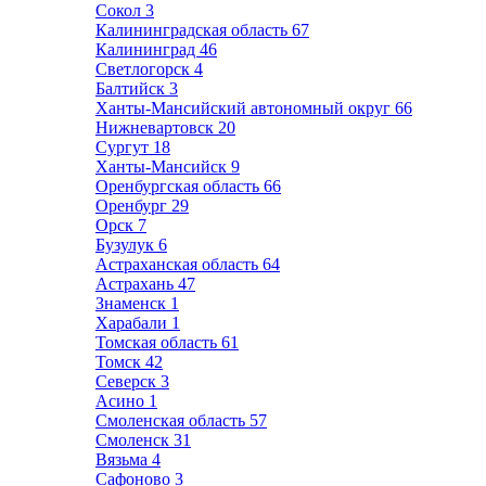
Сокол
3
Калининградская область
67
Калининград
46
Светлогорск
4
Балтийск
3
Ханты-Мансийский автономный округ
66
Нижневартовск
20
Сургут
18
Ханты-Мансийск
9
Оренбургская область
66
Оренбург
29
Орск
7
Бузулук
6
Астраханская область
64
Астрахань
47
Знаменск
1
Харабали
1
Томская область
61
Томск
42
Северск
3
Асино
1
Смоленская область
57
Смоленск
31
Вязьма
4
Сафоново
3