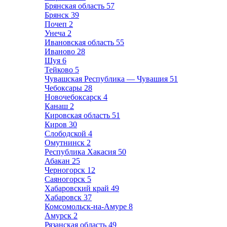
Брянская область
57
Брянск
39
Почеп
2
Унеча
2
Ивановская область
55
Иваново
28
Шуя
6
Тейково
5
Чувашская Республика — Чувашия
51
Чебоксары
28
Новочебоксарск
4
Канаш
2
Кировская область
51
Киров
30
Слободской
4
Омутнинск
2
Республика Хакасия
50
Абакан
25
Черногорск
12
Саяногорск
5
Хабаровский край
49
Хабаровск
37
Комсомольск-на-Амуре
8
Амурск
2
Рязанская область
49