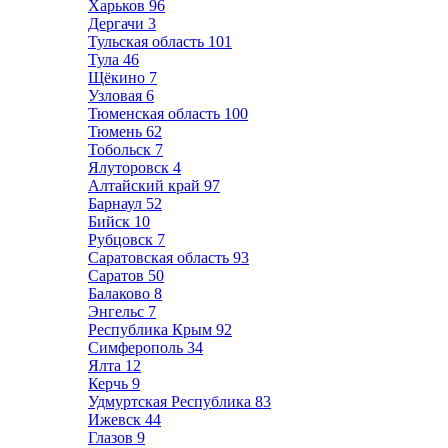
Харьков
96
Дергачи
3
Тульская область
101
Тула
46
Щёкино
7
Узловая
6
Тюменская область
100
Тюмень
62
Тобольск
7
Ялуторовск
4
Алтайский край
97
Барнаул
52
Бийск
10
Рубцовск
7
Саратовская область
93
Саратов
50
Балаково
8
Энгельс
7
Республика Крым
92
Симферополь
34
Ялта
12
Керчь
9
Удмуртская Республика
83
Ижевск
44
Глазов
9