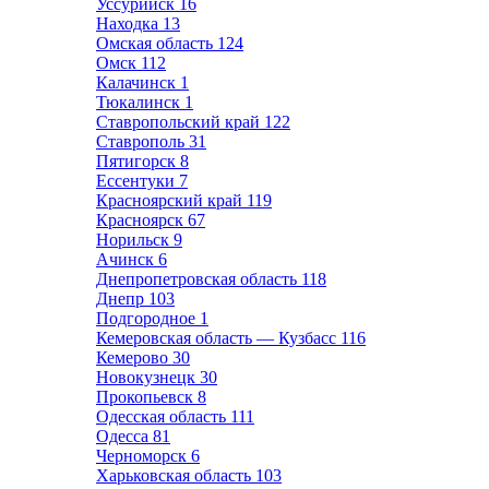
Уссурийск
16
Находка
13
Омская область
124
Омск
112
Калачинск
1
Тюкалинск
1
Ставропольский край
122
Ставрополь
31
Пятигорск
8
Ессентуки
7
Красноярский край
119
Красноярск
67
Норильск
9
Ачинск
6
Днепропетровская область
118
Днепр
103
Подгородное
1
Кемеровская область — Кузбасс
116
Кемерово
30
Новокузнецк
30
Прокопьевск
8
Одесская область
111
Одесса
81
Черноморск
6
Харьковская область
103