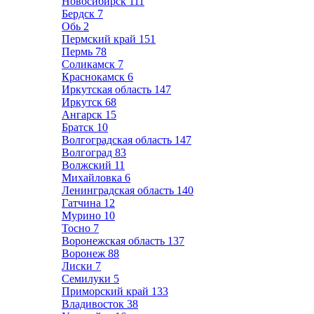
Новосибирск
111
Бердск
7
Обь
2
Пермский край
151
Пермь
78
Соликамск
7
Краснокамск
6
Иркутская область
147
Иркутск
68
Ангарск
15
Братск
10
Волгоградская область
147
Волгоград
83
Волжский
11
Михайловка
6
Ленинградская область
140
Гатчина
12
Мурино
10
Тосно
7
Воронежская область
137
Воронеж
88
Лиски
7
Семилуки
5
Приморский край
133
Владивосток
38