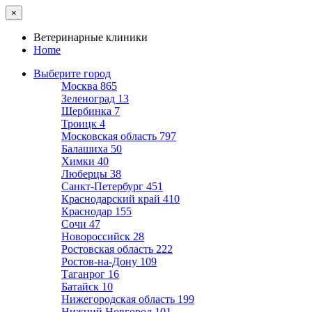
×
Ветеринарные клиники
Home
Выберите город
Москва
865
Зеленоград
13
Щербинка
7
Троицк
4
Московская область
797
Балашиха
50
Химки
40
Люберцы
38
Санкт-Петербург
451
Краснодарский край
410
Краснодар
155
Сочи
47
Новороссийск
28
Ростовская область
222
Ростов-на-Дону
109
Таганрог
16
Батайск
10
Нижегородская область
199
Нижний Новгород
101