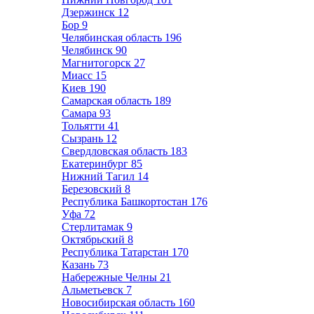
Дзержинск
12
Бор
9
Челябинская область
196
Челябинск
90
Магнитогорск
27
Миасс
15
Киев
190
Самарская область
189
Самара
93
Тольятти
41
Сызрань
12
Свердловская область
183
Екатеринбург
85
Нижний Тагил
14
Березовский
8
Республика Башкортостан
176
Уфа
72
Стерлитамак
9
Октябрьский
8
Республика Татарстан
170
Казань
73
Набережные Челны
21
Альметьевск
7
Новосибирская область
160