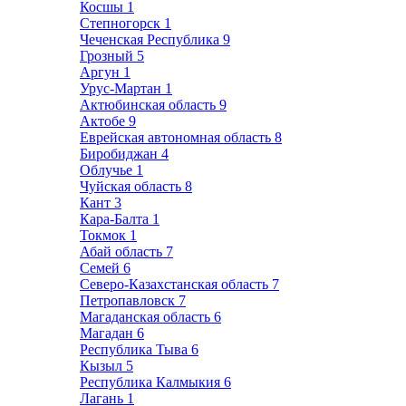
Косшы
1
Степногорск
1
Чеченская Республика
9
Грозный
5
Аргун
1
Урус-Мартан
1
Актюбинская область
9
Актобе
9
Еврейская автономная область
8
Биробиджан
4
Облучье
1
Чуйская область
8
Кант
3
Кара-Балта
1
Токмок
1
Абай область
7
Семей
6
Северо-Казахстанская область
7
Петропавловск
7
Магаданская область
6
Магадан
6
Республика Тыва
6
Кызыл
5
Республика Калмыкия
6
Лагань
1