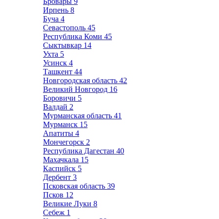
Бровары
9
Ирпень
8
Буча
4
Севастополь
45
Республика Коми
45
Сыктывкар
14
Ухта
5
Усинск
4
Ташкент
44
Новгородская область
42
Великий Новгород
16
Боровичи
5
Валдай
2
Мурманская область
41
Мурманск
15
Апатиты
4
Мончегорск
2
Республика Дагестан
40
Махачкала
15
Каспийск
5
Дербент
3
Псковская область
39
Псков
12
Великие Луки
8
Себеж
1