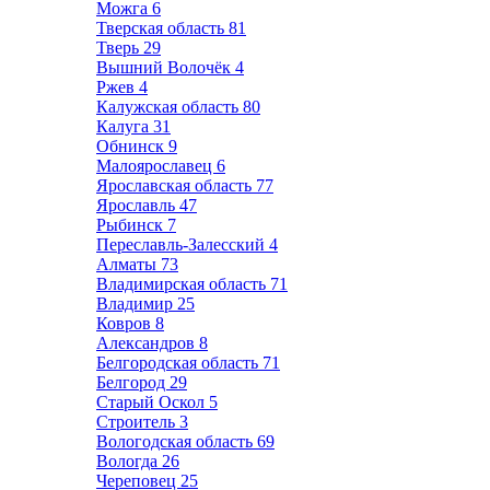
Можга
6
Тверская область
81
Тверь
29
Вышний Волочёк
4
Ржев
4
Калужская область
80
Калуга
31
Обнинск
9
Малоярославец
6
Ярославская область
77
Ярославль
47
Рыбинск
7
Переславль-Залесский
4
Алматы
73
Владимирская область
71
Владимир
25
Ковров
8
Александров
8
Белгородская область
71
Белгород
29
Старый Оскол
5
Строитель
3
Вологодская область
69
Вологда
26
Череповец
25