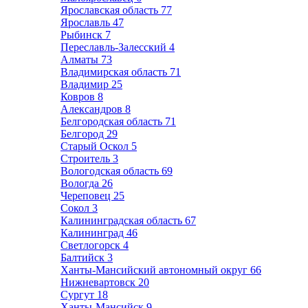
Ярославская область
77
Ярославль
47
Рыбинск
7
Переславль-Залесский
4
Алматы
73
Владимирская область
71
Владимир
25
Ковров
8
Александров
8
Белгородская область
71
Белгород
29
Старый Оскол
5
Строитель
3
Вологодская область
69
Вологда
26
Череповец
25
Сокол
3
Калининградская область
67
Калининград
46
Светлогорск
4
Балтийск
3
Ханты-Мансийский автономный округ
66
Нижневартовск
20
Сургут
18
Ханты-Мансийск
9