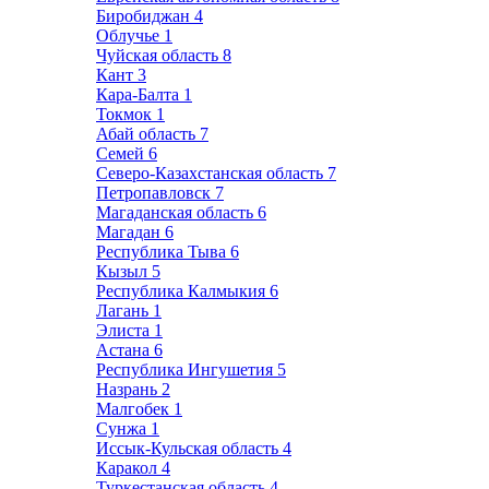
Биробиджан
4
Облучье
1
Чуйская область
8
Кант
3
Кара-Балта
1
Токмок
1
Абай область
7
Семей
6
Северо-Казахстанская область
7
Петропавловск
7
Магаданская область
6
Магадан
6
Республика Тыва
6
Кызыл
5
Республика Калмыкия
6
Лагань
1
Элиста
1
Астана
6
Республика Ингушетия
5
Назрань
2
Малгобек
1
Сунжа
1
Иссык-Кульская область
4
Каракол
4
Туркестанская область
4