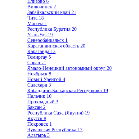
Елизово
6
Вилючинск
2
Забайкальский край
21
Чита
18
Могоча
1
Республика Бурятия
20
Улан-Удэ
19
Северобайкальск
1
Карагандинская область
20
Караганда
13
Темиртау
5
Сарань
1
Ямало-Ненецкий автономный округ
20
Ноябрьск
8
Новый Уренгой
4
Салехард
3
Кабардино-Балкарская Республика
19
Нальчик
10
Прохладный
3
Баксан
2
Республика Саха (Якутия)
19
Якутск
8
Покровск
1
Чувашская Республика
17
Алатырь
3