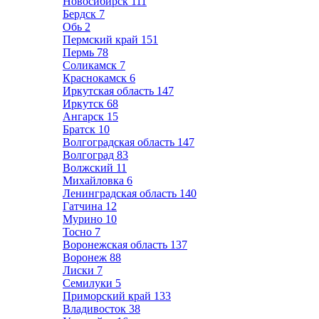
Новосибирск
111
Бердск
7
Обь
2
Пермский край
151
Пермь
78
Соликамск
7
Краснокамск
6
Иркутская область
147
Иркутск
68
Ангарск
15
Братск
10
Волгоградская область
147
Волгоград
83
Волжский
11
Михайловка
6
Ленинградская область
140
Гатчина
12
Мурино
10
Тосно
7
Воронежская область
137
Воронеж
88
Лиски
7
Семилуки
5
Приморский край
133
Владивосток
38