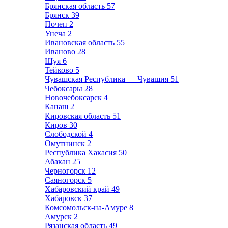
Брянская область
57
Брянск
39
Почеп
2
Унеча
2
Ивановская область
55
Иваново
28
Шуя
6
Тейково
5
Чувашская Республика — Чувашия
51
Чебоксары
28
Новочебоксарск
4
Канаш
2
Кировская область
51
Киров
30
Слободской
4
Омутнинск
2
Республика Хакасия
50
Абакан
25
Черногорск
12
Саяногорск
5
Хабаровский край
49
Хабаровск
37
Комсомольск-на-Амуре
8
Амурск
2
Рязанская область
49