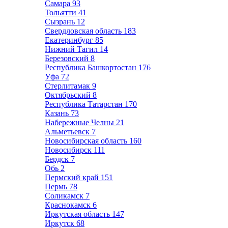
Самара
93
Тольятти
41
Сызрань
12
Свердловская область
183
Екатеринбург
85
Нижний Тагил
14
Березовский
8
Республика Башкортостан
176
Уфа
72
Стерлитамак
9
Октябрьский
8
Республика Татарстан
170
Казань
73
Набережные Челны
21
Альметьевск
7
Новосибирская область
160
Новосибирск
111
Бердск
7
Обь
2
Пермский край
151
Пермь
78
Соликамск
7
Краснокамск
6
Иркутская область
147
Иркутск
68