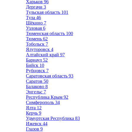
Харьков
96
Дергачи
3
Тульская область
101
Тула
46
Щёкино
7
Узловая
6
Тюменская область
100
Тюмень
62
Тобольск
7
Ялуторовск
4
Алтайский край
97
Барнаул
52
Бийск
10
Рубцовск
7
Саратовская область
93
Саратов
50
Балаково
8
Энгельс
7
Республика Крым
92
Симферополь
34
Ялта
12
Керчь
9
Удмуртская Республика
83
Ижевск
44
Глазов
9