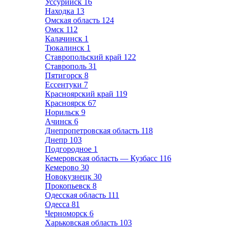
Уссурийск
16
Находка
13
Омская область
124
Омск
112
Калачинск
1
Тюкалинск
1
Ставропольский край
122
Ставрополь
31
Пятигорск
8
Ессентуки
7
Красноярский край
119
Красноярск
67
Норильск
9
Ачинск
6
Днепропетровская область
118
Днепр
103
Подгородное
1
Кемеровская область — Кузбасс
116
Кемерово
30
Новокузнецк
30
Прокопьевск
8
Одесская область
111
Одесса
81
Черноморск
6
Харьковская область
103