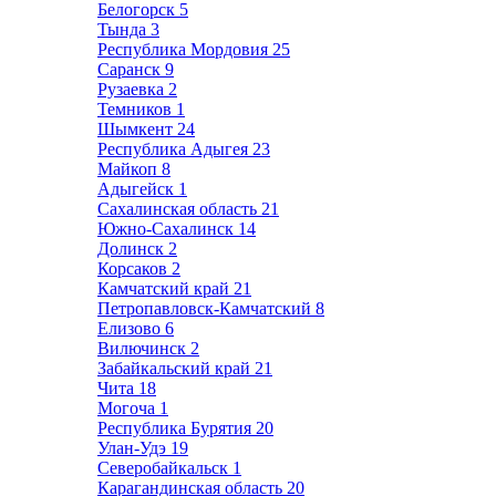
Белогорск
5
Тында
3
Республика Мордовия
25
Саранск
9
Рузаевка
2
Темников
1
Шымкент
24
Республика Адыгея
23
Майкоп
8
Адыгейск
1
Сахалинская область
21
Южно-Сахалинск
14
Долинск
2
Корсаков
2
Камчатский край
21
Петропавловск-Камчатский
8
Елизово
6
Вилючинск
2
Забайкальский край
21
Чита
18
Могоча
1
Республика Бурятия
20
Улан-Удэ
19
Северобайкальск
1
Карагандинская область
20