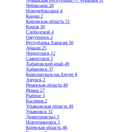
Чувашская Республика — Чувашия
51
Чебоксары
28
Новочебоксарск
4
Канаш
2
Кировская область
51
Киров
30
Слободской
4
Омутнинск
2
Республика Хакасия
50
Абакан
25
Черногорск
12
Саяногорск
5
Хабаровский край
49
Хабаровск
37
Комсомольск-на-Амуре
8
Амурск
2
Рязанская область
49
Рязань
27
Рыбное
3
Касимов
2
Ульяновская область
49
Ульяновск
31
Димитровград
3
Новоульяновск
1
Киевская область
46