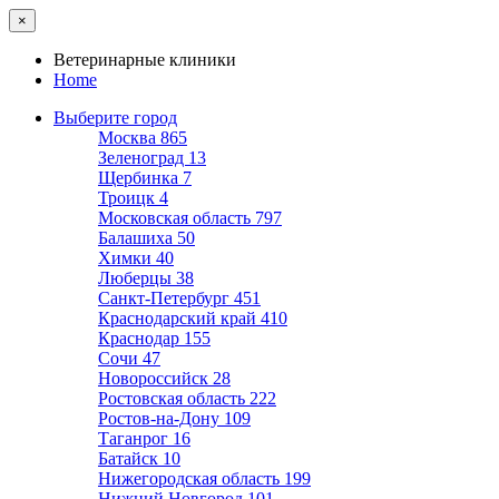
×
Ветеринарные клиники
Home
Выберите город
Москва
865
Зеленоград
13
Щербинка
7
Троицк
4
Московская область
797
Балашиха
50
Химки
40
Люберцы
38
Санкт-Петербург
451
Краснодарский край
410
Краснодар
155
Сочи
47
Новороссийск
28
Ростовская область
222
Ростов-на-Дону
109
Таганрог
16
Батайск
10
Нижегородская область
199
Нижний Новгород
101