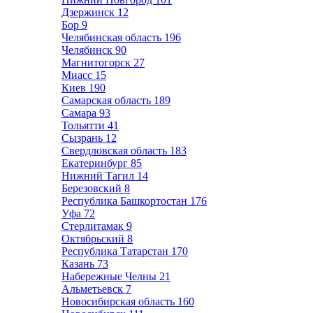
Дзержинск
12
Бор
9
Челябинская область
196
Челябинск
90
Магнитогорск
27
Миасс
15
Киев
190
Самарская область
189
Самара
93
Тольятти
41
Сызрань
12
Свердловская область
183
Екатеринбург
85
Нижний Тагил
14
Березовский
8
Республика Башкортостан
176
Уфа
72
Стерлитамак
9
Октябрьский
8
Республика Татарстан
170
Казань
73
Набережные Челны
21
Альметьевск
7
Новосибирская область
160