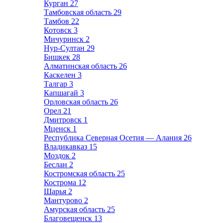
Курган
27
Тамбовская область
29
Тамбов
22
Котовск
3
Мичуринск
2
Нур-Султан
29
Бишкек
28
Алматинская область
26
Каскелен
3
Талгар
3
Капшагай
3
Орловская область
26
Орел
21
Дмитровск
1
Мценск
1
Республика Северная Осетия — Алания
26
Владикавказ
15
Моздок
2
Беслан
2
Костромская область
25
Кострома
12
Шарья
2
Мантурово
2
Амурская область
25
Благовещенск
13