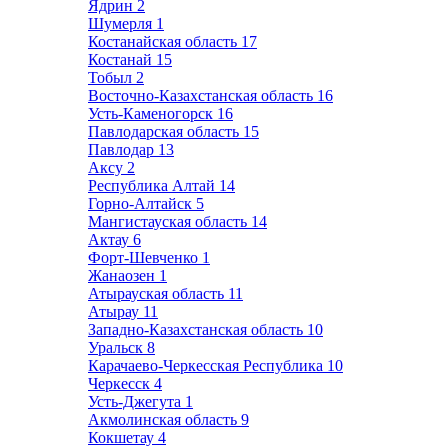
Ядрин
2
Шумерля
1
Костанайская область
17
Костанай
15
Тобыл
2
Восточно-Казахстанская область
16
Усть-Каменогорск
16
Павлодарская область
15
Павлодар
13
Аксу
2
Республика Алтай
14
Горно-Алтайск
5
Мангистауская область
14
Актау
6
Форт-Шевченко
1
Жанаозен
1
Атырауская область
11
Атырау
11
Западно-Казахстанская область
10
Уральск
8
Карачаево-Черкесская Республика
10
Черкесск
4
Усть-Джегута
1
Акмолинская область
9
Кокшетау
4