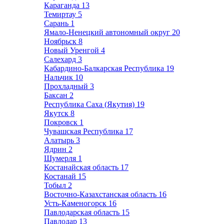
Караганда
13
Темиртау
5
Сарань
1
Ямало-Ненецкий автономный округ
20
Ноябрьск
8
Новый Уренгой
4
Салехард
3
Кабардино-Балкарская Республика
19
Нальчик
10
Прохладный
3
Баксан
2
Республика Саха (Якутия)
19
Якутск
8
Покровск
1
Чувашская Республика
17
Алатырь
3
Ядрин
2
Шумерля
1
Костанайская область
17
Костанай
15
Тобыл
2
Восточно-Казахстанская область
16
Усть-Каменогорск
16
Павлодарская область
15
Павлодар
13