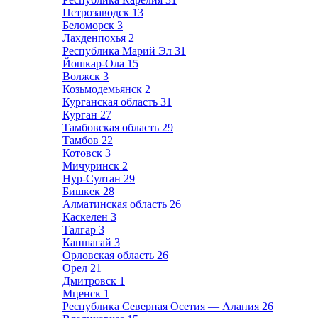
Петрозаводск
13
Беломорск
3
Лахденпохья
2
Республика Марий Эл
31
Йошкар-Ола
15
Волжск
3
Козьмодемьянск
2
Курганская область
31
Курган
27
Тамбовская область
29
Тамбов
22
Котовск
3
Мичуринск
2
Нур-Султан
29
Бишкек
28
Алматинская область
26
Каскелен
3
Талгар
3
Капшагай
3
Орловская область
26
Орел
21
Дмитровск
1
Мценск
1
Республика Северная Осетия — Алания
26