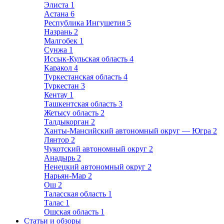
Элиста
1
Астана
6
Республика Ингушетия
5
Назрань
2
Малгобек
1
Сунжа
1
Иссык-Кульская область
4
Каракол
4
Туркестанская область
4
Туркестан
3
Кентау
1
Ташкентская область
3
Жетысу область
2
Талдыкорган
2
Ханты-Мансийский автономный округ — Югра
2
Лянтор
2
Чукотский автономный округ
2
Анадырь
2
Ненецкий автономный округ
2
Нарьян-Мар
2
Ош
2
Таласская область
1
Талас
1
Ошская область
1
Статьи и обзоры