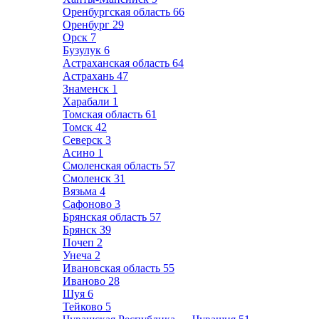
Оренбургская область
66
Оренбург
29
Орск
7
Бузулук
6
Астраханская область
64
Астрахань
47
Знаменск
1
Харабали
1
Томская область
61
Томск
42
Северск
3
Асино
1
Смоленская область
57
Смоленск
31
Вязьма
4
Сафоново
3
Брянская область
57
Брянск
39
Почеп
2
Унеча
2
Ивановская область
55
Иваново
28
Шуя
6
Тейково
5