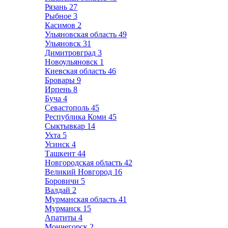
Рязань
27
Рыбное
3
Касимов
2
Ульяновская область
49
Ульяновск
31
Димитровград
3
Новоульяновск
1
Киевская область
46
Бровары
9
Ирпень
8
Буча
4
Севастополь
45
Республика Коми
45
Сыктывкар
14
Ухта
5
Усинск
4
Ташкент
44
Новгородская область
42
Великий Новгород
16
Боровичи
5
Валдай
2
Мурманская область
41
Мурманск
15
Апатиты
4
Мончегорск
2