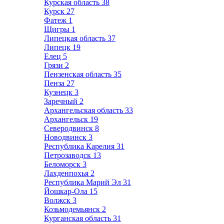
Курская область
38
Курск
27
Фатеж
1
Щигры
1
Липецкая область
37
Липецк
19
Елец
5
Грязи
2
Пензенская область
35
Пенза
27
Кузнецк
3
Заречный
2
Архангельская область
33
Архангельск
19
Северодвинск
8
Новодвинск
3
Республика Карелия
31
Петрозаводск
13
Беломорск
3
Лахденпохья
2
Республика Марий Эл
31
Йошкар-Ола
15
Волжск
3
Козьмодемьянск
2
Курганская область
31