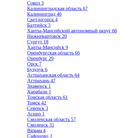
Сокол
3
Калининградская область
67
Калининград
46
Светлогорск
4
Балтийск
3
Ханты-Мансийский автономный округ
66
Нижневартовск
20
Сургут
18
Ханты-Мансийск
9
Оренбургская область
66
Оренбург
29
Орск
7
Бузулук
6
Астраханская область
64
Астрахань
47
Знаменск
1
Харабали
1
Томская область
61
Томск
42
Северск
3
Асино
1
Смоленская область
57
Смоленск
31
Вязьма
4
Сафоново
3