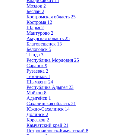
Владикавказ
15
Моздок
2
Беслан
2
Костромская область
25
Кострома
12
Шарья
2
Мантурово
2
Амурская область
25
Благовещенск
13
Белогорск
5
Тында
3
Республика Мордовия
25
Саранск
9
Рузаевка
2
Темников
1
Шымкент
24
Республика Адыгея
23
Майкоп
8
Адыгейск
1
Сахалинская область
21
Южно-Сахалинск
14
Долинск
2
Корсаков
2
Камчатский край
21
Петропавловск-Камчатский
8