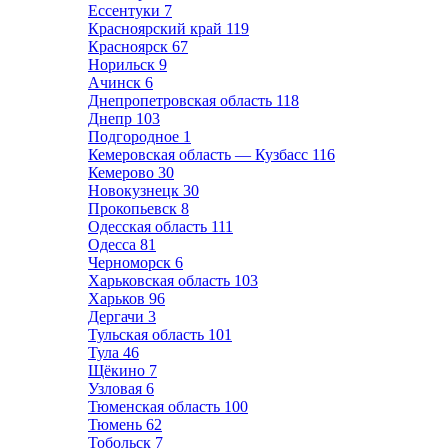
Ессентуки
7
Красноярский край
119
Красноярск
67
Норильск
9
Ачинск
6
Днепропетровская область
118
Днепр
103
Подгородное
1
Кемеровская область — Кузбасс
116
Кемерово
30
Новокузнецк
30
Прокопьевск
8
Одесская область
111
Одесса
81
Черноморск
6
Харьковская область
103
Харьков
96
Дергачи
3
Тульская область
101
Тула
46
Щёкино
7
Узловая
6
Тюменская область
100
Тюмень
62
Тобольск
7