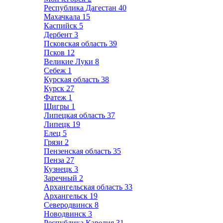
Республика Дагестан
40
Махачкала
15
Каспийск
5
Дербент
3
Псковская область
39
Псков
12
Великие Луки
8
Себеж
1
Курская область
38
Курск
27
Фатеж
1
Щигры
1
Липецкая область
37
Липецк
19
Елец
5
Грязи
2
Пензенская область
35
Пенза
27
Кузнецк
3
Заречный
2
Архангельская область
33
Архангельск
19
Северодвинск
8
Новодвинск
3
Республика Карелия
31