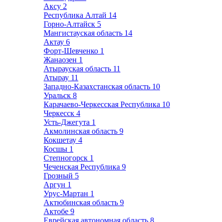
Аксу
2
Республика Алтай
14
Горно-Алтайск
5
Мангистауская область
14
Актау
6
Форт-Шевченко
1
Жанаозен
1
Атырауская область
11
Атырау
11
Западно-Казахстанская область
10
Уральск
8
Карачаево-Черкесская Республика
10
Черкесск
4
Усть-Джегута
1
Акмолинская область
9
Кокшетау
4
Косшы
1
Степногорск
1
Чеченская Республика
9
Грозный
5
Аргун
1
Урус-Мартан
1
Актюбинская область
9
Актобе
9
Еврейская автономная область
8