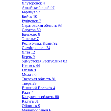
Ялуторовск
4
Алтайский край
97
Барнаул
52
Бийск
10
Рубцовск
7
Саратовская область
93
Саратов
50
Балаково
8
Энгельс
7
Республика Крым
92
Симферополь
34
Ялта
12
Керчь
9
Удмуртская Республика
83
Ижевск
44
Глазов
9
Можга
6
Тверская область
81
Тверь
29
Вышний Волочёк
4
Ржев
4
Калужская область
80
Калуга
31
Обнинск
9
Малоярославец
6