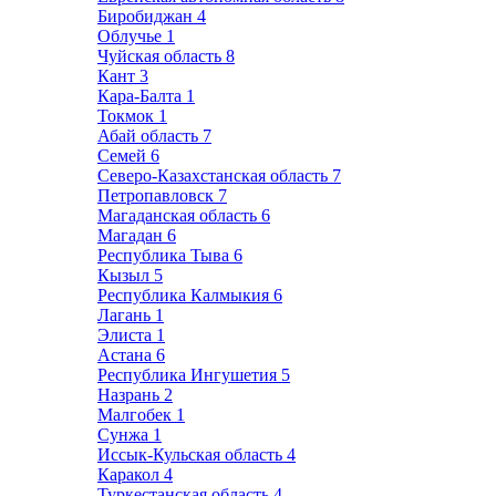
Биробиджан
4
Облучье
1
Чуйская область
8
Кант
3
Кара-Балта
1
Токмок
1
Абай область
7
Семей
6
Северо-Казахстанская область
7
Петропавловск
7
Магаданская область
6
Магадан
6
Республика Тыва
6
Кызыл
5
Республика Калмыкия
6
Лагань
1
Элиста
1
Астана
6
Республика Ингушетия
5
Назрань
2
Малгобек
1
Сунжа
1
Иссык-Кульская область
4
Каракол
4
Туркестанская область
4