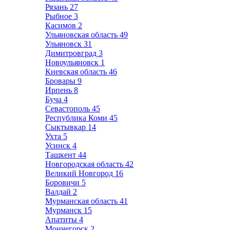
Рязань
27
Рыбное
3
Касимов
2
Ульяновская область
49
Ульяновск
31
Димитровград
3
Новоульяновск
1
Киевская область
46
Бровары
9
Ирпень
8
Буча
4
Севастополь
45
Республика Коми
45
Сыктывкар
14
Ухта
5
Усинск
4
Ташкент
44
Новгородская область
42
Великий Новгород
16
Боровичи
5
Валдай
2
Мурманская область
41
Мурманск
15
Апатиты
4
Мончегорск
2