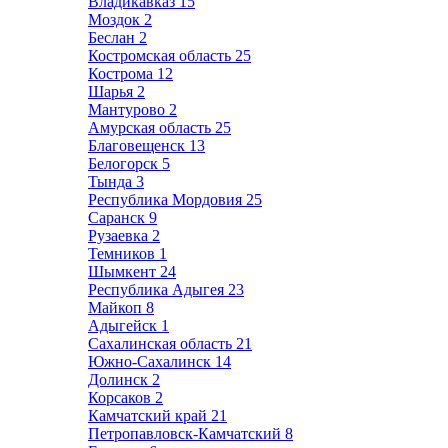
Владикавказ
15
Моздок
2
Беслан
2
Костромская область
25
Кострома
12
Шарья
2
Мантурово
2
Амурская область
25
Благовещенск
13
Белогорск
5
Тында
3
Республика Мордовия
25
Саранск
9
Рузаевка
2
Темников
1
Шымкент
24
Республика Адыгея
23
Майкоп
8
Адыгейск
1
Сахалинская область
21
Южно-Сахалинск
14
Долинск
2
Корсаков
2
Камчатский край
21
Петропавловск-Камчатский
8