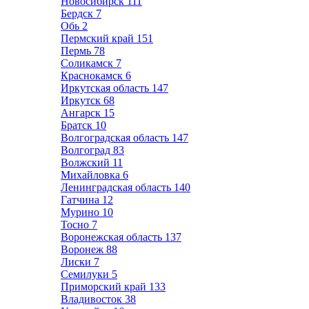
Новосибирск
111
Бердск
7
Обь
2
Пермский край
151
Пермь
78
Соликамск
7
Краснокамск
6
Иркутская область
147
Иркутск
68
Ангарск
15
Братск
10
Волгоградская область
147
Волгоград
83
Волжский
11
Михайловка
6
Ленинградская область
140
Гатчина
12
Мурино
10
Тосно
7
Воронежская область
137
Воронеж
88
Лиски
7
Семилуки
5
Приморский край
133
Владивосток
38