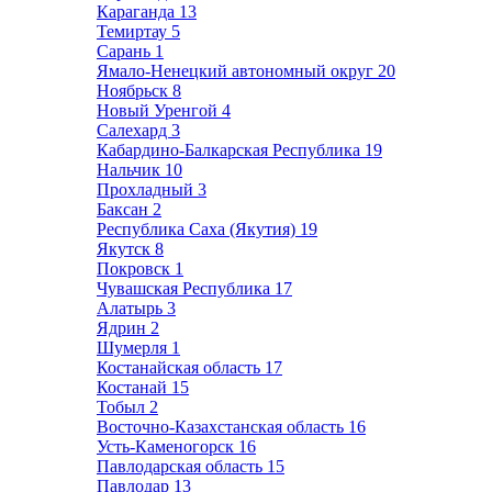
Караганда
13
Темиртау
5
Сарань
1
Ямало-Ненецкий автономный округ
20
Ноябрьск
8
Новый Уренгой
4
Салехард
3
Кабардино-Балкарская Республика
19
Нальчик
10
Прохладный
3
Баксан
2
Республика Саха (Якутия)
19
Якутск
8
Покровск
1
Чувашская Республика
17
Алатырь
3
Ядрин
2
Шумерля
1
Костанайская область
17
Костанай
15
Тобыл
2
Восточно-Казахстанская область
16
Усть-Каменогорск
16
Павлодарская область
15
Павлодар
13