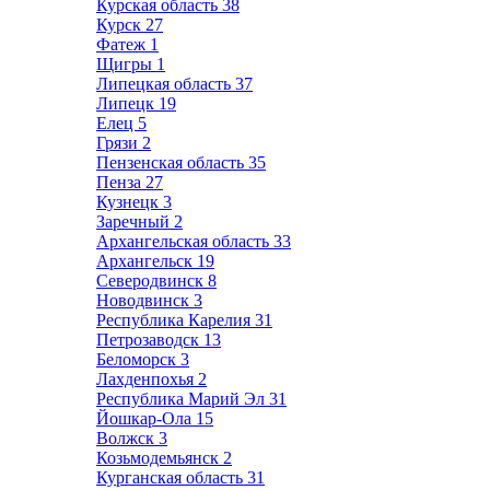
Курская область
38
Курск
27
Фатеж
1
Щигры
1
Липецкая область
37
Липецк
19
Елец
5
Грязи
2
Пензенская область
35
Пенза
27
Кузнецк
3
Заречный
2
Архангельская область
33
Архангельск
19
Северодвинск
8
Новодвинск
3
Республика Карелия
31
Петрозаводск
13
Беломорск
3
Лахденпохья
2
Республика Марий Эл
31
Йошкар-Ола
15
Волжск
3
Козьмодемьянск
2
Курганская область
31