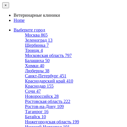
×
Ветеринарные клиники
Home
Выберите город
Москва
865
Зеленоград
13
Щербинка
7
Троицк
4
Московская область
797
Балашиха
50
Химки
40
Люберцы
38
Санкт-Петербург
451
Краснодарский край
410
Краснодар
155
Сочи
47
Новороссийск
28
Ростовская область
222
Ростов-на-Дону
109
Таганрог
16
Батайск
10
Нижегородская область
199
Нижний Новгород
101