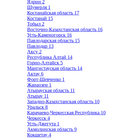
Ядрин
2
Шумерля
1
Костанайская область
17
Костанай
15
Тобыл
2
Восточно-Казахстанская область
16
Усть-Каменогорск
16
Павлодарская область
15
Павлодар
13
Аксу
2
Республика Алтай
14
Горно-Алтайск
5
Мангистауская область
14
Актау
6
Форт-Шевченко
1
Жанаозен
1
Атырауская область
11
Атырау
11
Западно-Казахстанская область
10
Уральск
8
Карачаево-Черкесская Республика
10
Черкесск
4
Усть-Джегута
1
Акмолинская область
9
Кокшетау
4