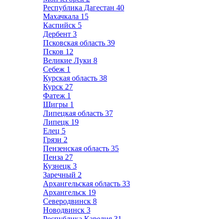
Республика Дагестан
40
Махачкала
15
Каспийск
5
Дербент
3
Псковская область
39
Псков
12
Великие Луки
8
Себеж
1
Курская область
38
Курск
27
Фатеж
1
Щигры
1
Липецкая область
37
Липецк
19
Елец
5
Грязи
2
Пензенская область
35
Пенза
27
Кузнецк
3
Заречный
2
Архангельская область
33
Архангельск
19
Северодвинск
8
Новодвинск
3
Республика Карелия
31