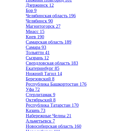
Дзержинск
12
Бор
9
Челябинская область
196
Челябинск
90
Магнитогорск
27
Миасс
15
Киев
190
Самарская область
189
Самара
93
Тольятти
41
Сызрань
12
Свердловская область
183
Екатеринбург
85
Нижний Тагил
14
Березовский
8
Республика Башкортостан
176
Уфа
72
Стерлитамак
9
Октябрьский
8
Республика Татарстан
170
Казань
73
Набережные Челны
21
Альметьевск
7
Новосибирская область
160