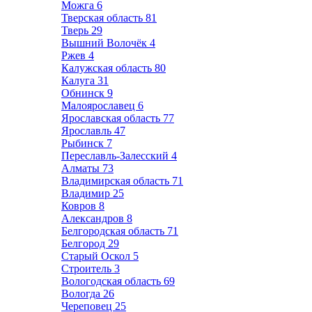
Можга
6
Тверская область
81
Тверь
29
Вышний Волочёк
4
Ржев
4
Калужская область
80
Калуга
31
Обнинск
9
Малоярославец
6
Ярославская область
77
Ярославль
47
Рыбинск
7
Переславль-Залесский
4
Алматы
73
Владимирская область
71
Владимир
25
Ковров
8
Александров
8
Белгородская область
71
Белгород
29
Старый Оскол
5
Строитель
3
Вологодская область
69
Вологда
26
Череповец
25