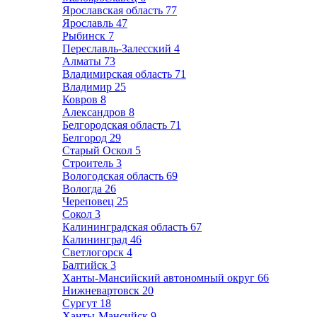
Ярославская область
77
Ярославль
47
Рыбинск
7
Переславль-Залесский
4
Алматы
73
Владимирская область
71
Владимир
25
Ковров
8
Александров
8
Белгородская область
71
Белгород
29
Старый Оскол
5
Строитель
3
Вологодская область
69
Вологда
26
Череповец
25
Сокол
3
Калининградская область
67
Калининград
46
Светлогорск
4
Балтийск
3
Ханты-Мансийский автономный округ
66
Нижневартовск
20
Сургут
18
Ханты-Мансийск
9