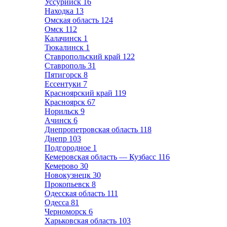
Уссурийск
16
Находка
13
Омская область
124
Омск
112
Калачинск
1
Тюкалинск
1
Ставропольский край
122
Ставрополь
31
Пятигорск
8
Ессентуки
7
Красноярский край
119
Красноярск
67
Норильск
9
Ачинск
6
Днепропетровская область
118
Днепр
103
Подгородное
1
Кемеровская область — Кузбасс
116
Кемерово
30
Новокузнецк
30
Прокопьевск
8
Одесская область
111
Одесса
81
Черноморск
6
Харьковская область
103