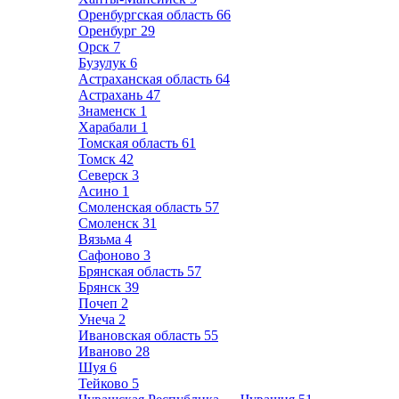
Оренбургская область
66
Оренбург
29
Орск
7
Бузулук
6
Астраханская область
64
Астрахань
47
Знаменск
1
Харабали
1
Томская область
61
Томск
42
Северск
3
Асино
1
Смоленская область
57
Смоленск
31
Вязьма
4
Сафоново
3
Брянская область
57
Брянск
39
Почеп
2
Унеча
2
Ивановская область
55
Иваново
28
Шуя
6
Тейково
5