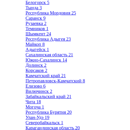
Белогорск
5
Тында
3
Республика Мордовия
25
Саранск
9
Рузаевка
2
Темников
1
Шымкент
24
Республика Адыгея
23
Майкоп
8
Адыгейск
1
Сахалинская область
21
Южно-Сахалинск
14
Долинск
2
Корсаков
2
Камчатский край
21
Петропавловск-Камчатский
8
Елизово
6
Вилючинск
2
Забайкальский край
21
Чита
18
Могоча
1
Республика Бурятия
20
Улан-Удэ
19
Северобайкальск
1
Карагандинская область
20