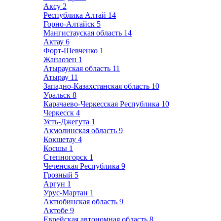
Аксу
2
Республика Алтай
14
Горно-Алтайск
5
Мангистауская область
14
Актау
6
Форт-Шевченко
1
Жанаозен
1
Атырауская область
11
Атырау
11
Западно-Казахстанская область
10
Уральск
8
Карачаево-Черкесская Республика
10
Черкесск
4
Усть-Джегута
1
Акмолинская область
9
Кокшетау
4
Косшы
1
Степногорск
1
Чеченская Республика
9
Грозный
5
Аргун
1
Урус-Мартан
1
Актюбинская область
9
Актобе
9
Еврейская автономная область
8