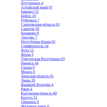
Ялуторовск
4
Алтайский край
97
Барнаул
52
Бийск
10
Рубцовск
7
Саратовская область
93
Саратов
50
Балаково
8
Энгельс
7
Республика Крым
92
Симферополь
34
Ялта
12
Керчь
9
Удмуртская Республика
83
Ижевск
44
Глазов
9
Можга
6
Тверская область
81
Тверь
29
Вышний Волочёк
4
Ржев
4
Калужская область
80
Калуга
31
Обнинск
9
Малоярославец
6