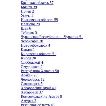
Брянская область
57
Брянск
39
Почеп
2
Унеча
2
Ивановская область
55
Иваново
28
Шуя
6
Тейково
5
Чувашская Республика — Чувашия
51
Чебоксары
28
Новочебоксарск
4
Канаш
2
Кировская область
51
Киров
30
Слободской
4
Омутнинск
2
Республика Хакасия
50
Абакан
25
Черногорск
12
Саяногорск
5
Хабаровский край
49
Хабаровск
37
Комсомольск-на-Амуре
8
Амурск
2
Рязанская область
49