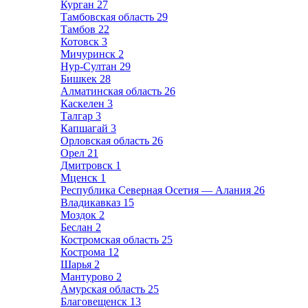
Курган
27
Тамбовская область
29
Тамбов
22
Котовск
3
Мичуринск
2
Нур-Султан
29
Бишкек
28
Алматинская область
26
Каскелен
3
Талгар
3
Капшагай
3
Орловская область
26
Орел
21
Дмитровск
1
Мценск
1
Республика Северная Осетия — Алания
26
Владикавказ
15
Моздок
2
Беслан
2
Костромская область
25
Кострома
12
Шарья
2
Мантурово
2
Амурская область
25
Благовещенск
13