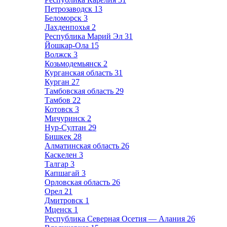
Петрозаводск
13
Беломорск
3
Лахденпохья
2
Республика Марий Эл
31
Йошкар-Ола
15
Волжск
3
Козьмодемьянск
2
Курганская область
31
Курган
27
Тамбовская область
29
Тамбов
22
Котовск
3
Мичуринск
2
Нур-Султан
29
Бишкек
28
Алматинская область
26
Каскелен
3
Талгар
3
Капшагай
3
Орловская область
26
Орел
21
Дмитровск
1
Мценск
1
Республика Северная Осетия — Алания
26