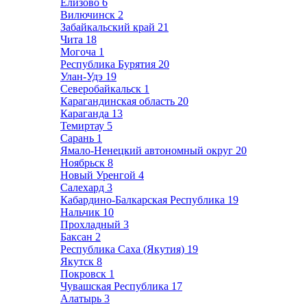
Елизово
6
Вилючинск
2
Забайкальский край
21
Чита
18
Могоча
1
Республика Бурятия
20
Улан-Удэ
19
Северобайкальск
1
Карагандинская область
20
Караганда
13
Темиртау
5
Сарань
1
Ямало-Ненецкий автономный округ
20
Ноябрьск
8
Новый Уренгой
4
Салехард
3
Кабардино-Балкарская Республика
19
Нальчик
10
Прохладный
3
Баксан
2
Республика Саха (Якутия)
19
Якутск
8
Покровск
1
Чувашская Республика
17
Алатырь
3