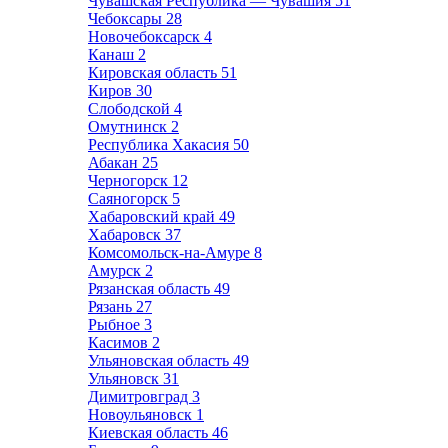
Чувашская Республика — Чувашия
51
Чебоксары
28
Новочебоксарск
4
Канаш
2
Кировская область
51
Киров
30
Слободской
4
Омутнинск
2
Республика Хакасия
50
Абакан
25
Черногорск
12
Саяногорск
5
Хабаровский край
49
Хабаровск
37
Комсомольск-на-Амуре
8
Амурск
2
Рязанская область
49
Рязань
27
Рыбное
3
Касимов
2
Ульяновская область
49
Ульяновск
31
Димитровград
3
Новоульяновск
1
Киевская область
46