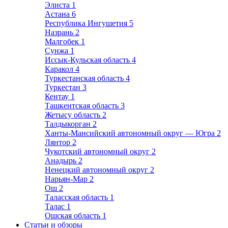
Элиста
1
Астана
6
Республика Ингушетия
5
Назрань
2
Малгобек
1
Сунжа
1
Иссык-Кульская область
4
Каракол
4
Туркестанская область
4
Туркестан
3
Кентау
1
Ташкентская область
3
Жетысу область
2
Талдыкорган
2
Ханты-Мансийский автономный округ — Югра
2
Лянтор
2
Чукотский автономный округ
2
Анадырь
2
Ненецкий автономный округ
2
Нарьян-Мар
2
Ош
2
Таласская область
1
Талас
1
Ошская область
1
Статьи и обзоры