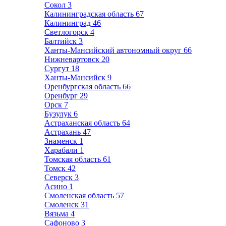
Сокол
3
Калининградская область
67
Калининград
46
Светлогорск
4
Балтийск
3
Ханты-Мансийский автономный округ
66
Нижневартовск
20
Сургут
18
Ханты-Мансийск
9
Оренбургская область
66
Оренбург
29
Орск
7
Бузулук
6
Астраханская область
64
Астрахань
47
Знаменск
1
Харабали
1
Томская область
61
Томск
42
Северск
3
Асино
1
Смоленская область
57
Смоленск
31
Вязьма
4
Сафоново
3