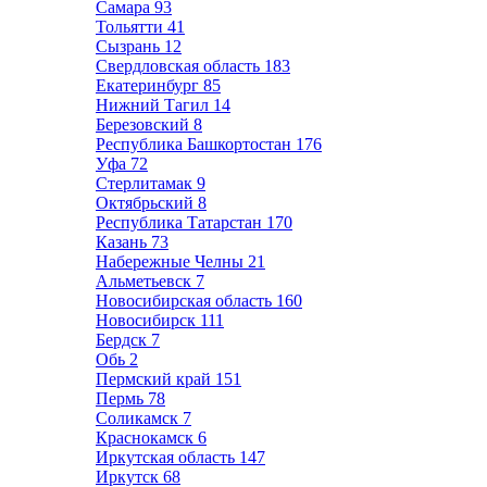
Самара
93
Тольятти
41
Сызрань
12
Свердловская область
183
Екатеринбург
85
Нижний Тагил
14
Березовский
8
Республика Башкортостан
176
Уфа
72
Стерлитамак
9
Октябрьский
8
Республика Татарстан
170
Казань
73
Набережные Челны
21
Альметьевск
7
Новосибирская область
160
Новосибирск
111
Бердск
7
Обь
2
Пермский край
151
Пермь
78
Соликамск
7
Краснокамск
6
Иркутская область
147
Иркутск
68