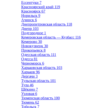
Ессентуки
7
Красноярский край
119
Красноярск
67
Норильск
9
Ачинск
6
Днепропетровская область
118
Днепр
103
Подгородное
1
Кемеровская область — Кузбасс
116
Кемерово
30
Новокузнецк
30
Прокопьевск
8
Одесская область
111
Одесса
81
Черноморск
6
Харьковская область
103
Харьков
96
Дергачи
3
Тульская область
101
Тула
46
Щёкино
7
Узловая
6
Тюменская область
100
Тюмень
62
Тобольск
7