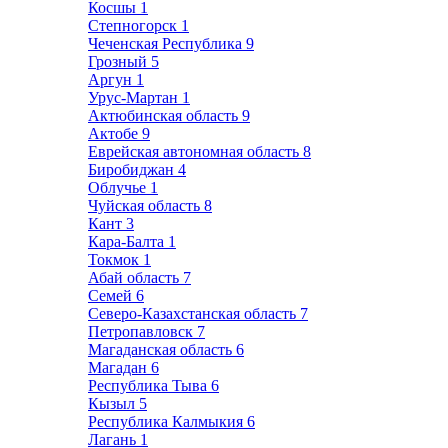
Косшы
1
Степногорск
1
Чеченская Республика
9
Грозный
5
Аргун
1
Урус-Мартан
1
Актюбинская область
9
Актобе
9
Еврейская автономная область
8
Биробиджан
4
Облучье
1
Чуйская область
8
Кант
3
Кара-Балта
1
Токмок
1
Абай область
7
Семей
6
Северо-Казахстанская область
7
Петропавловск
7
Магаданская область
6
Магадан
6
Республика Тыва
6
Кызыл
5
Республика Калмыкия
6
Лагань
1