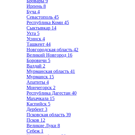
Бровары
9
Ирпень
8
Буча
4
Севастополь
45
Республика Коми
45
Сыктывкар
14
Ухта
5
Усинск
4
Ташкент
44
Новгородская область
42
Великий Новгород
16
Боровичи
5
Валдай
2
Мурманская область
41
Мурманск
15
Апатиты
4
Мончегорск
2
Республика Дагестан
40
Махачкала
15
Каспийск
5
Дербент
3
Псковская область
39
Псков
12
Великие Луки
8
Себеж
1