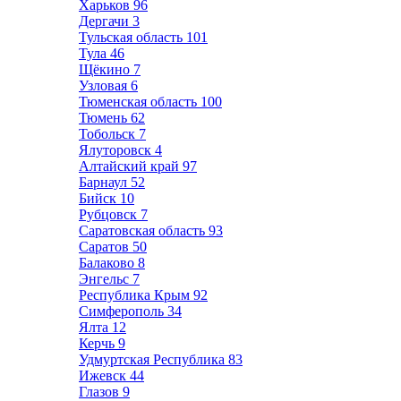
Харьков
96
Дергачи
3
Тульская область
101
Тула
46
Щёкино
7
Узловая
6
Тюменская область
100
Тюмень
62
Тобольск
7
Ялуторовск
4
Алтайский край
97
Барнаул
52
Бийск
10
Рубцовск
7
Саратовская область
93
Саратов
50
Балаково
8
Энгельс
7
Республика Крым
92
Симферополь
34
Ялта
12
Керчь
9
Удмуртская Республика
83
Ижевск
44
Глазов
9