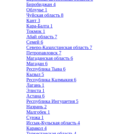
Биробиджан
4
Облучье
1
Чуйская область
8
Кант
3
Кара-Балта
1
Токмок
1
Абай область
7
Семей
6
Северо-Казахстанская область
7
Петропавловск
7
Магаданская область
6
Магадан
6
Республика Тыва
6
Кызыл
5
Республика Калмыкия
6
Лагань
1
Элиста
1
Астана
6
Республика Ингушетия
5
Назрань
2
Малгобек
1
Сунжа
1
Иссык-Кульская область
4
Каракол
4
Туркестанская область
4