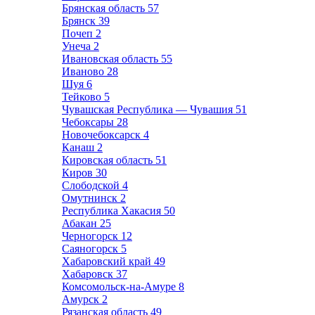
Брянская область
57
Брянск
39
Почеп
2
Унеча
2
Ивановская область
55
Иваново
28
Шуя
6
Тейково
5
Чувашская Республика — Чувашия
51
Чебоксары
28
Новочебоксарск
4
Канаш
2
Кировская область
51
Киров
30
Слободской
4
Омутнинск
2
Республика Хакасия
50
Абакан
25
Черногорск
12
Саяногорск
5
Хабаровский край
49
Хабаровск
37
Комсомольск-на-Амуре
8
Амурск
2
Рязанская область
49