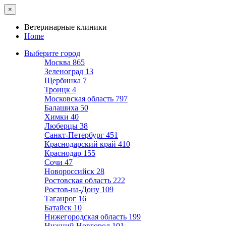
×
Ветеринарные клиники
Home
Выберите город
Москва
865
Зеленоград
13
Щербинка
7
Троицк
4
Московская область
797
Балашиха
50
Химки
40
Люберцы
38
Санкт-Петербург
451
Краснодарский край
410
Краснодар
155
Сочи
47
Новороссийск
28
Ростовская область
222
Ростов-на-Дону
109
Таганрог
16
Батайск
10
Нижегородская область
199
Нижний Новгород
101