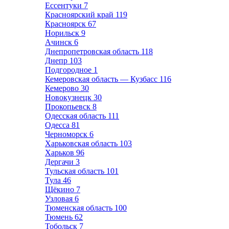
Ессентуки
7
Красноярский край
119
Красноярск
67
Норильск
9
Ачинск
6
Днепропетровская область
118
Днепр
103
Подгородное
1
Кемеровская область — Кузбасс
116
Кемерово
30
Новокузнецк
30
Прокопьевск
8
Одесская область
111
Одесса
81
Черноморск
6
Харьковская область
103
Харьков
96
Дергачи
3
Тульская область
101
Тула
46
Щёкино
7
Узловая
6
Тюменская область
100
Тюмень
62
Тобольск
7