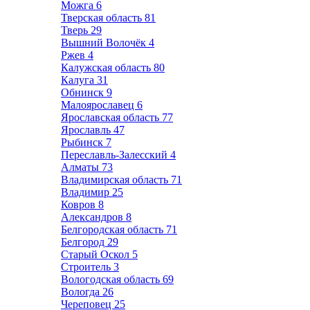
Можга
6
Тверская область
81
Тверь
29
Вышний Волочёк
4
Ржев
4
Калужская область
80
Калуга
31
Обнинск
9
Малоярославец
6
Ярославская область
77
Ярославль
47
Рыбинск
7
Переславль-Залесский
4
Алматы
73
Владимирская область
71
Владимир
25
Ковров
8
Александров
8
Белгородская область
71
Белгород
29
Старый Оскол
5
Строитель
3
Вологодская область
69
Вологда
26
Череповец
25