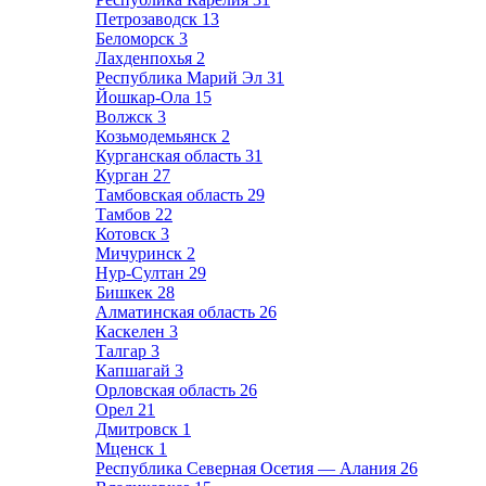
Петрозаводск
13
Беломорск
3
Лахденпохья
2
Республика Марий Эл
31
Йошкар-Ола
15
Волжск
3
Козьмодемьянск
2
Курганская область
31
Курган
27
Тамбовская область
29
Тамбов
22
Котовск
3
Мичуринск
2
Нур-Султан
29
Бишкек
28
Алматинская область
26
Каскелен
3
Талгар
3
Капшагай
3
Орловская область
26
Орел
21
Дмитровск
1
Мценск
1
Республика Северная Осетия — Алания
26