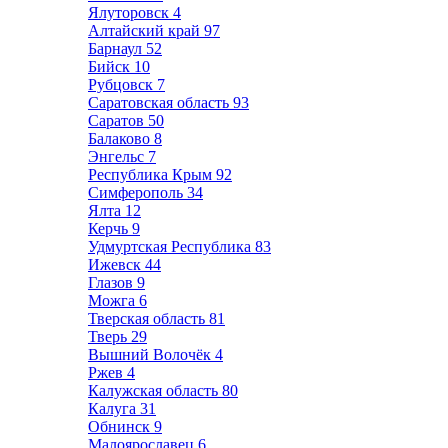
Ялуторовск
4
Алтайский край
97
Барнаул
52
Бийск
10
Рубцовск
7
Саратовская область
93
Саратов
50
Балаково
8
Энгельс
7
Республика Крым
92
Симферополь
34
Ялта
12
Керчь
9
Удмуртская Республика
83
Ижевск
44
Глазов
9
Можга
6
Тверская область
81
Тверь
29
Вышний Волочёк
4
Ржев
4
Калужская область
80
Калуга
31
Обнинск
9
Малоярославец
6