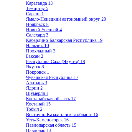
Караганда
13
Темиртау
5
Сарань
1
Ямало-Ненецкий автономный округ
20
Ноябрьск
8
Новый Уренгой
4
Салехард
3
Кабардино-Балкарская Республика
19
Нальчик
10
Прохладный
3
Баксан
2
Республика Саха (Якутия)
19
Якутск
8
Покровск
1
Чувашская Республика
17
Алатырь
3
Ядрин
2
Шумерля
1
Костанайская область
17
Костанай
15
Тобыл
2
Восточно-Казахстанская область
16
Усть-Каменогорск
16
Павлодарская область
15
Павлодар
13