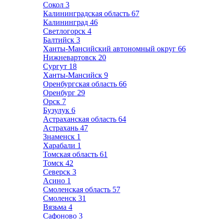
Сокол
3
Калининградская область
67
Калининград
46
Светлогорск
4
Балтийск
3
Ханты-Мансийский автономный округ
66
Нижневартовск
20
Сургут
18
Ханты-Мансийск
9
Оренбургская область
66
Оренбург
29
Орск
7
Бузулук
6
Астраханская область
64
Астрахань
47
Знаменск
1
Харабали
1
Томская область
61
Томск
42
Северск
3
Асино
1
Смоленская область
57
Смоленск
31
Вязьма
4
Сафоново
3