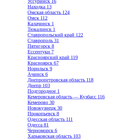
Уссурийск
16
Находка
13
Омская область
124
Омск
112
Калачинск
1
Тюкалинск
1
Ставропольский край
122
Ставрополь
31
Пятигорск
8
Ессентуки
7
Красноярский край
119
Красноярск
67
Норильск
9
Ачинск
6
Днепропетровская область
118
Днепр
103
Подгородное
1
Кемеровская область — Кузбасс
116
Кемерово
30
Новокузнецк
30
Прокопьевск
8
Одесская область
111
Одесса
81
Черноморск
6
Харьковская область
103