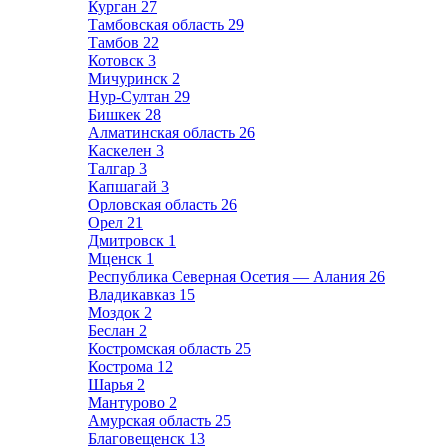
Курган
27
Тамбовская область
29
Тамбов
22
Котовск
3
Мичуринск
2
Нур-Султан
29
Бишкек
28
Алматинская область
26
Каскелен
3
Талгар
3
Капшагай
3
Орловская область
26
Орел
21
Дмитровск
1
Мценск
1
Республика Северная Осетия — Алания
26
Владикавказ
15
Моздок
2
Беслан
2
Костромская область
25
Кострома
12
Шарья
2
Мантурово
2
Амурская область
25
Благовещенск
13