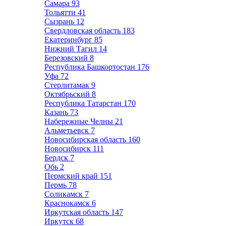
Самара
93
Тольятти
41
Сызрань
12
Свердловская область
183
Екатеринбург
85
Нижний Тагил
14
Березовский
8
Республика Башкортостан
176
Уфа
72
Стерлитамак
9
Октябрьский
8
Республика Татарстан
170
Казань
73
Набережные Челны
21
Альметьевск
7
Новосибирская область
160
Новосибирск
111
Бердск
7
Обь
2
Пермский край
151
Пермь
78
Соликамск
7
Краснокамск
6
Иркутская область
147
Иркутск
68