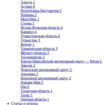
Элиста
1
Астана
6
Республика Ингушетия
5
Назрань
2
Малгобек
1
Сунжа
1
Иссык-Кульская область
4
Каракол
4
Туркестанская область
4
Туркестан
3
Кентау
1
Ташкентская область
3
Жетысу область
2
Талдыкорган
2
Ханты-Мансийский автономный округ — Югра
2
Лянтор
2
Чукотский автономный округ
2
Анадырь
2
Ненецкий автономный округ
2
Нарьян-Мар
2
Ош
2
Таласская область
1
Талас
1
Ошская область
1
Статьи и обзоры