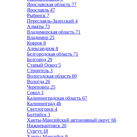
Ярославская область
77
Ярославль
47
Рыбинск
7
Переславль-Залесский
4
Алматы
73
Владимирская область
71
Владимир
25
Ковров
8
Александров
8
Белгородская область
71
Белгород
29
Старый Оскол
5
Строитель
3
Вологодская область
69
Вологда
26
Череповец
25
Сокол
3
Калининградская область
67
Калининград
46
Светлогорск
4
Балтийск
3
Ханты-Мансийский автономный округ
66
Нижневартовск
20
Сургут
18
Ханты-Мансийск
9