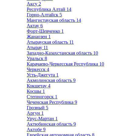
Аксу
2
Республика Алтай
14
Горно-Алтайск
5
Мангистауская область
14
Актау
6
Форт-Шевченко
1
Жанаозен
1
Атырауская область
11
Атырау
11
Западно-Казахстанская область
10
Уральск
8
Карачаево-Черкесская Республика
10
Черкесск
4
Усть-Джегута
1
Акмолинская область
9
Кокшетау
4
Косшы
1
Степногорск
1
Чеченская Республика
9
Грозный
5
Аргун
1
Урус-Мартан
1
Актюбинская область
9
Актобе
9
Еврейская автономная область
8