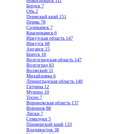
Новосибирск
111
Бердск
7
Обь
2
Пермский край
151
Пермь
78
Соликамск
7
Краснокамск
6
Иркутская область
147
Иркутск
68
Ангарск
15
Братск
10
Волгоградская область
147
Волгоград
83
Волжский
11
Михайловка
6
Ленинградская область
140
Гатчина
12
Мурино
10
Тосно
7
Воронежская область
137
Воронеж
88
Лиски
7
Семилуки
5
Приморский край
133
Владивосток
38