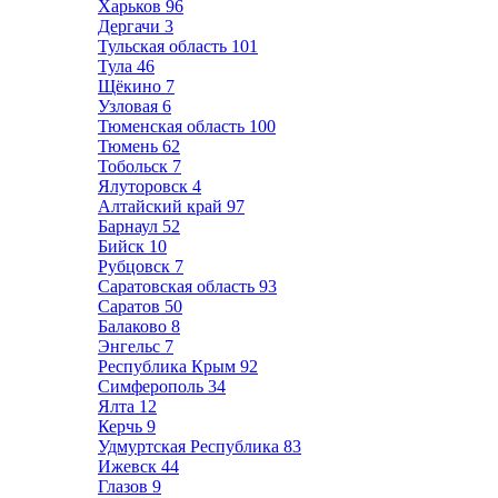
Харьков
96
Дергачи
3
Тульская область
101
Тула
46
Щёкино
7
Узловая
6
Тюменская область
100
Тюмень
62
Тобольск
7
Ялуторовск
4
Алтайский край
97
Барнаул
52
Бийск
10
Рубцовск
7
Саратовская область
93
Саратов
50
Балаково
8
Энгельс
7
Республика Крым
92
Симферополь
34
Ялта
12
Керчь
9
Удмуртская Республика
83
Ижевск
44
Глазов
9