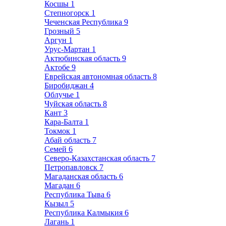
Косшы
1
Степногорск
1
Чеченская Республика
9
Грозный
5
Аргун
1
Урус-Мартан
1
Актюбинская область
9
Актобе
9
Еврейская автономная область
8
Биробиджан
4
Облучье
1
Чуйская область
8
Кант
3
Кара-Балта
1
Токмок
1
Абай область
7
Семей
6
Северо-Казахстанская область
7
Петропавловск
7
Магаданская область
6
Магадан
6
Республика Тыва
6
Кызыл
5
Республика Калмыкия
6
Лагань
1