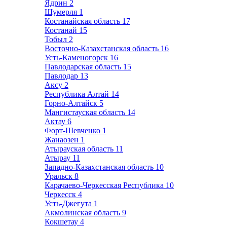
Ядрин
2
Шумерля
1
Костанайская область
17
Костанай
15
Тобыл
2
Восточно-Казахстанская область
16
Усть-Каменогорск
16
Павлодарская область
15
Павлодар
13
Аксу
2
Республика Алтай
14
Горно-Алтайск
5
Мангистауская область
14
Актау
6
Форт-Шевченко
1
Жанаозен
1
Атырауская область
11
Атырау
11
Западно-Казахстанская область
10
Уральск
8
Карачаево-Черкесская Республика
10
Черкесск
4
Усть-Джегута
1
Акмолинская область
9
Кокшетау
4