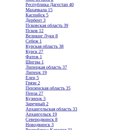
Республика Дагестан
40
Махачкала
15
Каспийск
5
Дербент
3
Псковская область
39
Псков
12
Великие Луки
8
Себеж
1
Курская область
38
Курск
27
Фатеж
1
Щигры
1
Липецкая область
37
Липецк
19
Елец
5
Грязи
2
Пензенская область
35
Пенза
27
Кузнецк
3
Заречный
2
Архангельская область
33
Архангельск
19
Северодвинск
8
Новодвинск
3
Республика Карелия
31