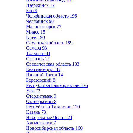
Дзержинск
12
Бор
9
Челябинская область
196
Челябинск
90
Магнитогорск
27
Миасс
15
Киев
190
Самарская область
189
Самара
93
Тольятти
41
Сызрань
12
Свердловская область
183
Екатеринбург
85
Нижний Тагил
14
Березовский
8
Республика Башкортостан
176
Уфа
72
Стерлитамак
9
Октябрьский
8
Республика Татарстан
170
Казань
73
Набережные Челны
21
Альметьевск
7
Новосибирская область
160