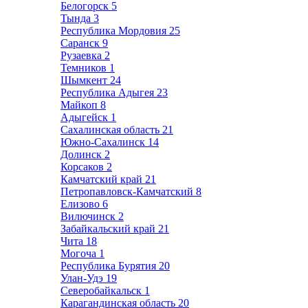
Белогорск
5
Тында
3
Республика Мордовия
25
Саранск
9
Рузаевка
2
Темников
1
Шымкент
24
Республика Адыгея
23
Майкоп
8
Адыгейск
1
Сахалинская область
21
Южно-Сахалинск
14
Долинск
2
Корсаков
2
Камчатский край
21
Петропавловск-Камчатский
8
Елизово
6
Вилючинск
2
Забайкальский край
21
Чита
18
Могоча
1
Республика Бурятия
20
Улан-Удэ
19
Северобайкальск
1
Карагандинская область
20