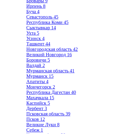
Бровары
9
Ирпень
8
Буча
4
Севастополь
45
Республика Коми
45
Сыктывкар
14
Ухта
5
Усинск
4
Ташкент
44
Новгородская область
42
Великий Новгород
16
Боровичи
5
Валдай
2
Мурманская область
41
Мурманск
15
Апатиты
4
Мончегорск
2
Республика Дагестан
40
Махачкала
15
Каспийск
5
Дербент
3
Псковская область
39
Псков
12
Великие Луки
8
Себеж
1