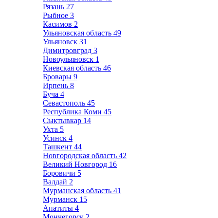
Рязань
27
Рыбное
3
Касимов
2
Ульяновская область
49
Ульяновск
31
Димитровград
3
Новоульяновск
1
Киевская область
46
Бровары
9
Ирпень
8
Буча
4
Севастополь
45
Республика Коми
45
Сыктывкар
14
Ухта
5
Усинск
4
Ташкент
44
Новгородская область
42
Великий Новгород
16
Боровичи
5
Валдай
2
Мурманская область
41
Мурманск
15
Апатиты
4
Мончегорск
2