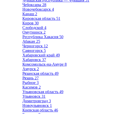
Чувашская Республика — Чувашия
51
Чебоксары
28
Новочебоксарск
4
Канаш
2
Кировская область
51
Киров
30
Слободской
4
Омутнинск
2
Республика Хакасия
50
Абакан
25
Черногорск
12
Саяногорск
5
Хабаровский край
49
Хабаровск
37
Комсомольск-на-Амуре
8
Амурск
2
Рязанская область
49
Рязань
27
Рыбное
3
Касимов
2
Ульяновская область
49
Ульяновск
31
Димитровград
3
Новоульяновск
1
Киевская область
46