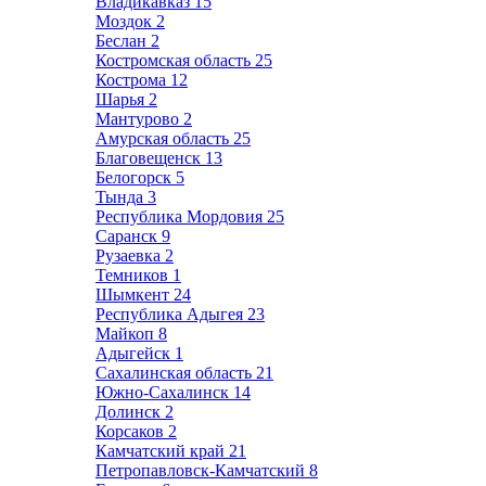
Владикавказ
15
Моздок
2
Беслан
2
Костромская область
25
Кострома
12
Шарья
2
Мантурово
2
Амурская область
25
Благовещенск
13
Белогорск
5
Тында
3
Республика Мордовия
25
Саранск
9
Рузаевка
2
Темников
1
Шымкент
24
Республика Адыгея
23
Майкоп
8
Адыгейск
1
Сахалинская область
21
Южно-Сахалинск
14
Долинск
2
Корсаков
2
Камчатский край
21
Петропавловск-Камчатский
8