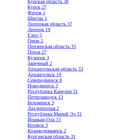
Курская область
38
Курск
27
Фатеж
1
Щигры
1
Липецкая область
37
Липецк
19
Елец
5
Грязи
2
Пензенская область
35
Пенза
27
Кузнецк
3
Заречный
2
Архангельская область
33
Архангельск
19
Северодвинск
8
Новодвинск
3
Республика Карелия
31
Петрозаводск
13
Беломорск
3
Лахденпохья
2
Республика Марий Эл
31
Йошкар-Ола
15
Волжск
3
Козьмодемьянск
2
Курганская область
31