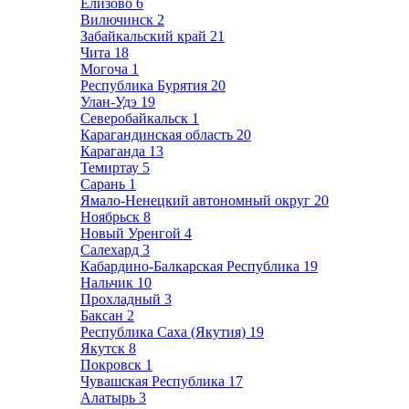
Елизово
6
Вилючинск
2
Забайкальский край
21
Чита
18
Могоча
1
Республика Бурятия
20
Улан-Удэ
19
Северобайкальск
1
Карагандинская область
20
Караганда
13
Темиртау
5
Сарань
1
Ямало-Ненецкий автономный округ
20
Ноябрьск
8
Новый Уренгой
4
Салехард
3
Кабардино-Балкарская Республика
19
Нальчик
10
Прохладный
3
Баксан
2
Республика Саха (Якутия)
19
Якутск
8
Покровск
1
Чувашская Республика
17
Алатырь
3