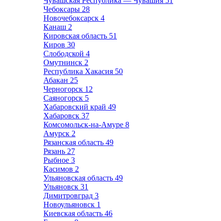
Чувашская Республика — Чувашия
51
Чебоксары
28
Новочебоксарск
4
Канаш
2
Кировская область
51
Киров
30
Слободской
4
Омутнинск
2
Республика Хакасия
50
Абакан
25
Черногорск
12
Саяногорск
5
Хабаровский край
49
Хабаровск
37
Комсомольск-на-Амуре
8
Амурск
2
Рязанская область
49
Рязань
27
Рыбное
3
Касимов
2
Ульяновская область
49
Ульяновск
31
Димитровград
3
Новоульяновск
1
Киевская область
46