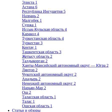
Элиста
1
Астана
6
Республика Ингушетия
5
Назрань
2
Малгобек
1
Сунжа
1
Иссык-Кульская область
4
Каракол
4
Туркестанская область
4
Туркестан
3
Кентау
1
Ташкентская область
3
Жетысу область
2
Талдыкорган
2
Ханты-Мансийский автономный округ — Югра
2
Лянтор
2
Чукотский автономный округ
2
Анадырь
2
Ненецкий автономный округ
2
Нарьян-Мар
2
Ош
2
Таласская область
1
Талас
1
Ошская область
1
Статьи и обзоры