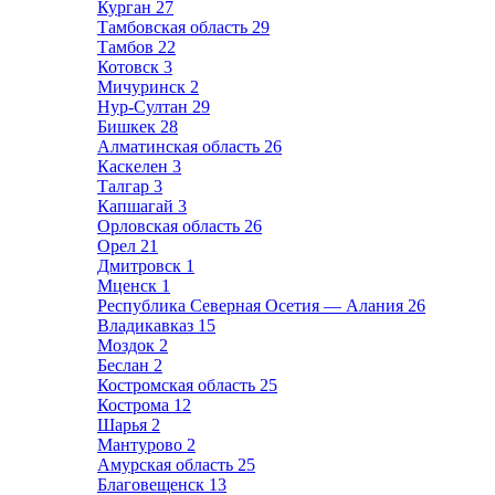
Курган
27
Тамбовская область
29
Тамбов
22
Котовск
3
Мичуринск
2
Нур-Султан
29
Бишкек
28
Алматинская область
26
Каскелен
3
Талгар
3
Капшагай
3
Орловская область
26
Орел
21
Дмитровск
1
Мценск
1
Республика Северная Осетия — Алания
26
Владикавказ
15
Моздок
2
Беслан
2
Костромская область
25
Кострома
12
Шарья
2
Мантурово
2
Амурская область
25
Благовещенск
13