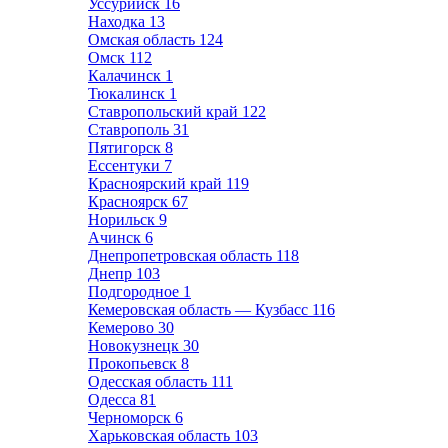
Уссурийск
16
Находка
13
Омская область
124
Омск
112
Калачинск
1
Тюкалинск
1
Ставропольский край
122
Ставрополь
31
Пятигорск
8
Ессентуки
7
Красноярский край
119
Красноярск
67
Норильск
9
Ачинск
6
Днепропетровская область
118
Днепр
103
Подгородное
1
Кемеровская область — Кузбасс
116
Кемерово
30
Новокузнецк
30
Прокопьевск
8
Одесская область
111
Одесса
81
Черноморск
6
Харьковская область
103