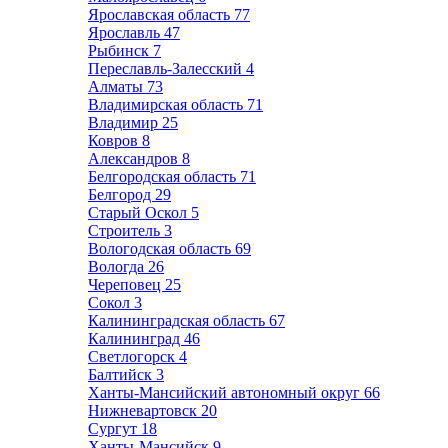
Ярославская область
77
Ярославль
47
Рыбинск
7
Переславль-Залесский
4
Алматы
73
Владимирская область
71
Владимир
25
Ковров
8
Александров
8
Белгородская область
71
Белгород
29
Старый Оскол
5
Строитель
3
Вологодская область
69
Вологда
26
Череповец
25
Сокол
3
Калининградская область
67
Калининград
46
Светлогорск
4
Балтийск
3
Ханты-Мансийский автономный округ
66
Нижневартовск
20
Сургут
18
Ханты-Мансийск
9