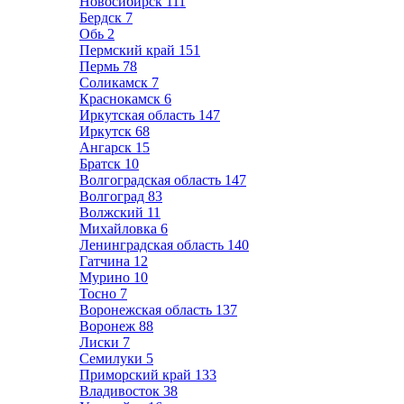
Новосибирск
111
Бердск
7
Обь
2
Пермский край
151
Пермь
78
Соликамск
7
Краснокамск
6
Иркутская область
147
Иркутск
68
Ангарск
15
Братск
10
Волгоградская область
147
Волгоград
83
Волжский
11
Михайловка
6
Ленинградская область
140
Гатчина
12
Мурино
10
Тосно
7
Воронежская область
137
Воронеж
88
Лиски
7
Семилуки
5
Приморский край
133
Владивосток
38