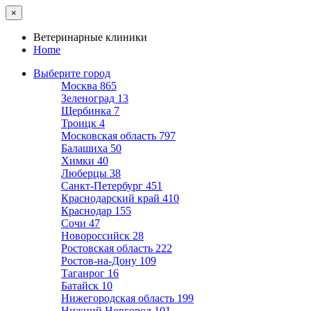
×
Ветеринарные клиники
Home
Выберите город
Москва
865
Зеленоград
13
Щербинка
7
Троицк
4
Московская область
797
Балашиха
50
Химки
40
Люберцы
38
Санкт-Петербург
451
Краснодарский край
410
Краснодар
155
Сочи
47
Новороссийск
28
Ростовская область
222
Ростов-на-Дону
109
Таганрог
16
Батайск
10
Нижегородская область
199
Нижний Новгород
101