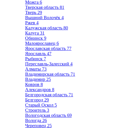
Можга
6
Тверская область
81
Тверь
29
Вышний Волочёк
4
Ржев
4
Калужская область
80
Калуга
31
Обнинск
9
Малоярославец
6
Ярославская область
77
Ярославль
47
Рыбинск
7
Переславль-Залесский
4
Алматы
73
Владимирская область
71
Владимир
25
Ковров
8
Александров
8
Белгородская область
71
Белгород
29
Старый Оскол
5
Строитель
3
Вологодская область
69
Вологда
26
Череповец
25