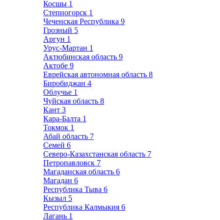
Косшы
1
Степногорск
1
Чеченская Республика
9
Грозный
5
Аргун
1
Урус-Мартан
1
Актюбинская область
9
Актобе
9
Еврейская автономная область
8
Биробиджан
4
Облучье
1
Чуйская область
8
Кант
3
Кара-Балта
1
Токмок
1
Абай область
7
Семей
6
Северо-Казахстанская область
7
Петропавловск
7
Магаданская область
6
Магадан
6
Республика Тыва
6
Кызыл
5
Республика Калмыкия
6
Лагань
1