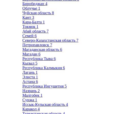
Биробиджан
4
Облучье
1
Чуйская область
8
Кант
3
Кара-Балта
1
Токмок
1
Абай область
7
Семей
6
Северо-Казахстанская область
7
Петропавловск
7
Магаданская область
6
Магадан
6
Республика Тыва
6
Кызыл
5
Республика Калмыкия
6
Лагань
1
Элиста
1
Астана
6
Республика Ингушетия
5
Назрань
2
Малгобек
1
Сунжа
1
Иссык-Кульская область
4
Каракол
4
Туркестанская область
4