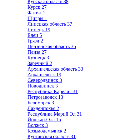
Курская область
38
Курск
27
Фатеж
1
Щигры
1
Липецкая область
37
Липецк
19
Елец
5
Грязи
2
Пензенская область
35
Пенза
27
Кузнецк
3
Заречный
2
Архангельская область
33
Архангельск
19
Северодвинск
8
Новодвинск
3
Республика Карелия
31
Петрозаводск
13
Беломорск
3
Лахденпохья
2
Республика Марий Эл
31
Йошкар-Ола
15
Волжск
3
Козьмодемьянск
2
Курганская область
31