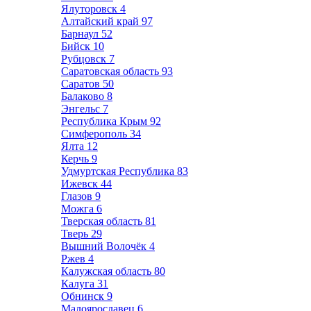
Ялуторовск
4
Алтайский край
97
Барнаул
52
Бийск
10
Рубцовск
7
Саратовская область
93
Саратов
50
Балаково
8
Энгельс
7
Республика Крым
92
Симферополь
34
Ялта
12
Керчь
9
Удмуртская Республика
83
Ижевск
44
Глазов
9
Можга
6
Тверская область
81
Тверь
29
Вышний Волочёк
4
Ржев
4
Калужская область
80
Калуга
31
Обнинск
9
Малоярославец
6