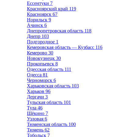
Ессентуки
7
Красноярский край
119
Красноярск
67
Норильск
9
Ачинск
6
Днепропетровская область
118
Днепр
103
Подгородное
1
Кемеровская область — Кузбасс
116
Кемерово
30
Новокузнецк
30
Прокопьевск
8
Одесская область
111
Одесса
81
Черноморск
6
Харьковская область
103
Харьков
96
Дергачи
3
Тульская область
101
Тула
46
Щёкино
7
Узловая
6
Тюменская область
100
Тюмень
62
Тобольск
7