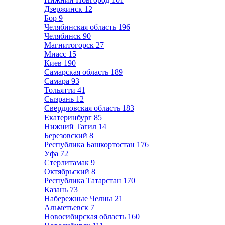
Дзержинск
12
Бор
9
Челябинская область
196
Челябинск
90
Магнитогорск
27
Миасс
15
Киев
190
Самарская область
189
Самара
93
Тольятти
41
Сызрань
12
Свердловская область
183
Екатеринбург
85
Нижний Тагил
14
Березовский
8
Республика Башкортостан
176
Уфа
72
Стерлитамак
9
Октябрьский
8
Республика Татарстан
170
Казань
73
Набережные Челны
21
Альметьевск
7
Новосибирская область
160