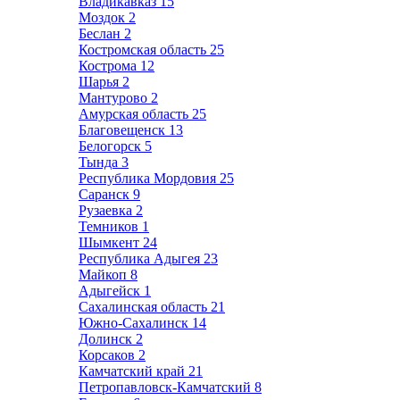
Владикавказ
15
Моздок
2
Беслан
2
Костромская область
25
Кострома
12
Шарья
2
Мантурово
2
Амурская область
25
Благовещенск
13
Белогорск
5
Тында
3
Республика Мордовия
25
Саранск
9
Рузаевка
2
Темников
1
Шымкент
24
Республика Адыгея
23
Майкоп
8
Адыгейск
1
Сахалинская область
21
Южно-Сахалинск
14
Долинск
2
Корсаков
2
Камчатский край
21
Петропавловск-Камчатский
8