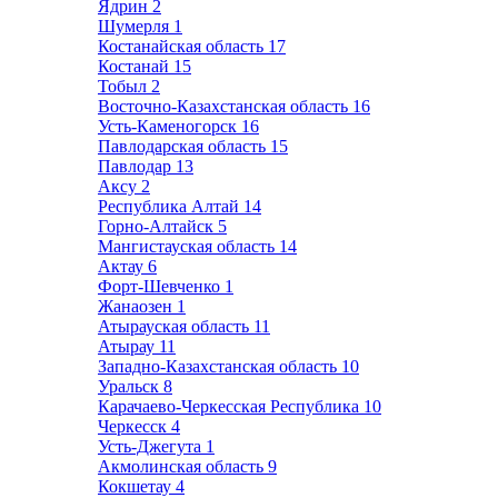
Ядрин
2
Шумерля
1
Костанайская область
17
Костанай
15
Тобыл
2
Восточно-Казахстанская область
16
Усть-Каменогорск
16
Павлодарская область
15
Павлодар
13
Аксу
2
Республика Алтай
14
Горно-Алтайск
5
Мангистауская область
14
Актау
6
Форт-Шевченко
1
Жанаозен
1
Атырауская область
11
Атырау
11
Западно-Казахстанская область
10
Уральск
8
Карачаево-Черкесская Республика
10
Черкесск
4
Усть-Джегута
1
Акмолинская область
9
Кокшетау
4