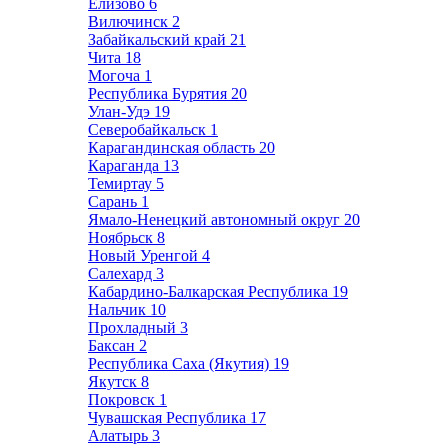
Елизово
6
Вилючинск
2
Забайкальский край
21
Чита
18
Могоча
1
Республика Бурятия
20
Улан-Удэ
19
Северобайкальск
1
Карагандинская область
20
Караганда
13
Темиртау
5
Сарань
1
Ямало-Ненецкий автономный округ
20
Ноябрьск
8
Новый Уренгой
4
Салехард
3
Кабардино-Балкарская Республика
19
Нальчик
10
Прохладный
3
Баксан
2
Республика Саха (Якутия)
19
Якутск
8
Покровск
1
Чувашская Республика
17
Алатырь
3