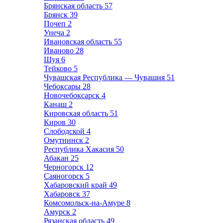
Брянская область
57
Брянск
39
Почеп
2
Унеча
2
Ивановская область
55
Иваново
28
Шуя
6
Тейково
5
Чувашская Республика — Чувашия
51
Чебоксары
28
Новочебоксарск
4
Канаш
2
Кировская область
51
Киров
30
Слободской
4
Омутнинск
2
Республика Хакасия
50
Абакан
25
Черногорск
12
Саяногорск
5
Хабаровский край
49
Хабаровск
37
Комсомольск-на-Амуре
8
Амурск
2
Рязанская область
49