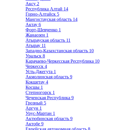
Аксу
2
Республика Алтай
14
Горно-Алтайск
5
Мангистауская область
14
Актау
6
Форт-Шевченко
1
Жанаозен
1
Атырауская область
11
Атырау
11
Западно-Казахстанская область
10
Уральск
8
Карачаево-Черкесская Республика
10
Черкесск
4
Усть-Джегута
1
Акмолинская область
9
Кокшетау
4
Косшы
1
Степногорск
1
Чеченская Республика
9
Грозный
5
Аргун
1
Урус-Мартан
1
Актюбинская область
9
Актобе
9
Еврейская автономная область
8