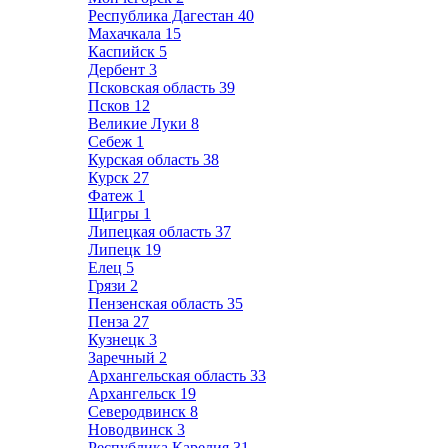
Республика Дагестан
40
Махачкала
15
Каспийск
5
Дербент
3
Псковская область
39
Псков
12
Великие Луки
8
Себеж
1
Курская область
38
Курск
27
Фатеж
1
Щигры
1
Липецкая область
37
Липецк
19
Елец
5
Грязи
2
Пензенская область
35
Пенза
27
Кузнецк
3
Заречный
2
Архангельская область
33
Архангельск
19
Северодвинск
8
Новодвинск
3
Республика Карелия
31