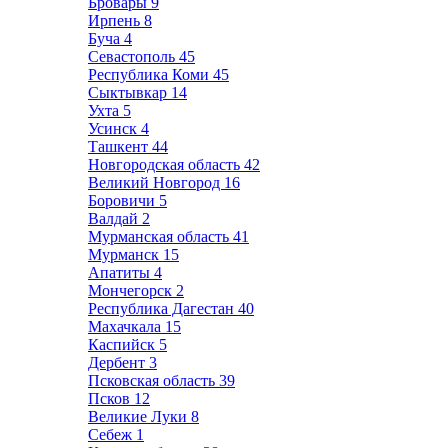
Бровары
9
Ирпень
8
Буча
4
Севастополь
45
Республика Коми
45
Сыктывкар
14
Ухта
5
Усинск
4
Ташкент
44
Новгородская область
42
Великий Новгород
16
Боровичи
5
Валдай
2
Мурманская область
41
Мурманск
15
Апатиты
4
Мончегорск
2
Республика Дагестан
40
Махачкала
15
Каспийск
5
Дербент
3
Псковская область
39
Псков
12
Великие Луки
8
Себеж
1