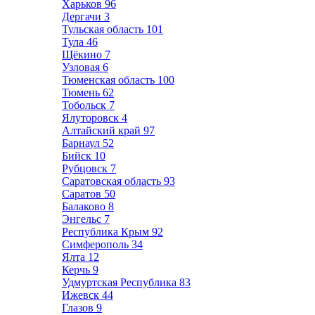
Харьков
96
Дергачи
3
Тульская область
101
Тула
46
Щёкино
7
Узловая
6
Тюменская область
100
Тюмень
62
Тобольск
7
Ялуторовск
4
Алтайский край
97
Барнаул
52
Бийск
10
Рубцовск
7
Саратовская область
93
Саратов
50
Балаково
8
Энгельс
7
Республика Крым
92
Симферополь
34
Ялта
12
Керчь
9
Удмуртская Республика
83
Ижевск
44
Глазов
9