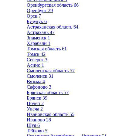
Оренбургская область
66
Оренбург
29
Орск
7
Бузулук
6
Астраханская область
64
Астрахань
47
Знаменск
1
Харабали
1
Томская область
61
Томск
42
Северск
3
Асино
1
Смоленская область
57
Смоленск
31
Вязьма
4
Сафоново
3
Брянская область
57
Брянск
39
Почеп
2
Унеча
2
Ивановская область
55
Иваново
28
Шуя
6
Тейково
5