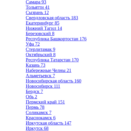
Самара
93
Тольятти
41
Сызрань
12
Свердловская область
183
Екатеринбург
85
Нижний Тагил
14
Березовский
8
Республика Башкортостан
176
Уфа
72
Стерлитамак
9
Октябрьский
8
Республика Татарстан
170
Казань
73
Набережные Челны
21
Альметьевск
7
Новосибирская область
160
Новосибирск
111
Бердск
7
Обь
2
Пермский край
151
Пермь
78
Соликамск
7
Краснокамск
6
Иркутская область
147
Иркутск
68