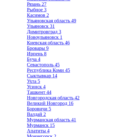
Рязань
27
Рыбное
3
Касимов
2
Ульяновская область
49
Ульяновск
31
Димитровград
3
Новоульяновск
1
Киевская область
46
Бровары
9
Ирпень
8
Буча
4
Севастополь
45
Республика Коми
45
Сыктывкар
14
Ухта
5
Усинск
4
Ташкент
44
Новгородская область
42
Великий Новгород
16
Боровичи
5
Валдай
2
Мурманская область
41
Мурманск
15
Апатиты
4
Мончегорск
2