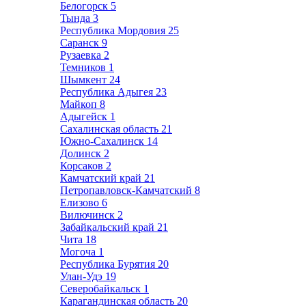
Белогорск
5
Тында
3
Республика Мордовия
25
Саранск
9
Рузаевка
2
Темников
1
Шымкент
24
Республика Адыгея
23
Майкоп
8
Адыгейск
1
Сахалинская область
21
Южно-Сахалинск
14
Долинск
2
Корсаков
2
Камчатский край
21
Петропавловск-Камчатский
8
Елизово
6
Вилючинск
2
Забайкальский край
21
Чита
18
Могоча
1
Республика Бурятия
20
Улан-Удэ
19
Северобайкальск
1
Карагандинская область
20