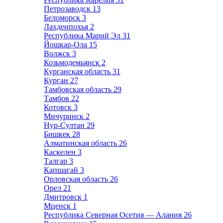
Петрозаводск
13
Беломорск
3
Лахденпохья
2
Республика Марий Эл
31
Йошкар-Ола
15
Волжск
3
Козьмодемьянск
2
Курганская область
31
Курган
27
Тамбовская область
29
Тамбов
22
Котовск
3
Мичуринск
2
Нур-Султан
29
Бишкек
28
Алматинская область
26
Каскелен
3
Талгар
3
Капшагай
3
Орловская область
26
Орел
21
Дмитровск
1
Мценск
1
Республика Северная Осетия — Алания
26