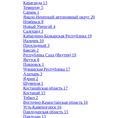
Караганда
13
Темиртау
5
Сарань
1
Ямало-Ненецкий автономный округ
20
Ноябрьск
8
Новый Уренгой
4
Салехард
3
Кабардино-Балкарская Республика
19
Нальчик
10
Прохладный
3
Баксан
2
Республика Саха (Якутия)
19
Якутск
8
Покровск
1
Чувашская Республика
17
Алатырь
3
Ядрин
2
Шумерля
1
Костанайская область
17
Костанай
15
Тобыл
2
Восточно-Казахстанская область
16
Усть-Каменогорск
16
Павлодарская область
15
Павлодар
13