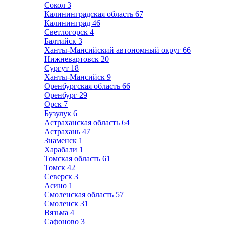
Сокол
3
Калининградская область
67
Калининград
46
Светлогорск
4
Балтийск
3
Ханты-Мансийский автономный округ
66
Нижневартовск
20
Сургут
18
Ханты-Мансийск
9
Оренбургская область
66
Оренбург
29
Орск
7
Бузулук
6
Астраханская область
64
Астрахань
47
Знаменск
1
Харабали
1
Томская область
61
Томск
42
Северск
3
Асино
1
Смоленская область
57
Смоленск
31
Вязьма
4
Сафоново
3