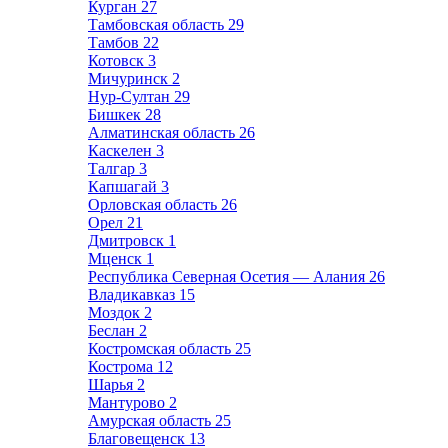
Курган
27
Тамбовская область
29
Тамбов
22
Котовск
3
Мичуринск
2
Нур-Султан
29
Бишкек
28
Алматинская область
26
Каскелен
3
Талгар
3
Капшагай
3
Орловская область
26
Орел
21
Дмитровск
1
Мценск
1
Республика Северная Осетия — Алания
26
Владикавказ
15
Моздок
2
Беслан
2
Костромская область
25
Кострома
12
Шарья
2
Мантурово
2
Амурская область
25
Благовещенск
13