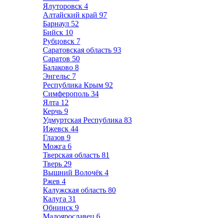
Ялуторовск
4
Алтайский край
97
Барнаул
52
Бийск
10
Рубцовск
7
Саратовская область
93
Саратов
50
Балаково
8
Энгельс
7
Республика Крым
92
Симферополь
34
Ялта
12
Керчь
9
Удмуртская Республика
83
Ижевск
44
Глазов
9
Можга
6
Тверская область
81
Тверь
29
Вышний Волочёк
4
Ржев
4
Калужская область
80
Калуга
31
Обнинск
9
Малоярославец
6