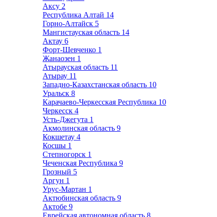
Аксу
2
Республика Алтай
14
Горно-Алтайск
5
Мангистауская область
14
Актау
6
Форт-Шевченко
1
Жанаозен
1
Атырауская область
11
Атырау
11
Западно-Казахстанская область
10
Уральск
8
Карачаево-Черкесская Республика
10
Черкесск
4
Усть-Джегута
1
Акмолинская область
9
Кокшетау
4
Косшы
1
Степногорск
1
Чеченская Республика
9
Грозный
5
Аргун
1
Урус-Мартан
1
Актюбинская область
9
Актобе
9
Еврейская автономная область
8