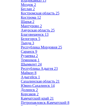
Владикавказ
15
Моздок
2
Беслан
2
Костромская область
25
Кострома
12
Шарья
2
Мантурово
2
Амурская область
25
Благовещенск
13
Белогорск
5
Тында
3
Республика Мордовия
25
Саранск
9
Рузаевка
2
Темников
1
Шымкент
24
Республика Адыгея
23
Майкоп
8
Адыгейск
1
Сахалинская область
21
Южно-Сахалинск
14
Долинск
2
Корсаков
2
Камчатский край
21
Петропавловск-Камчатский
8