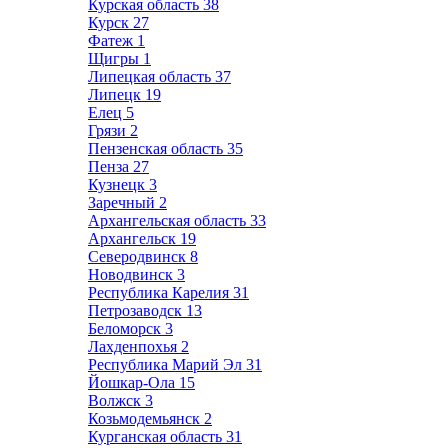
Курская область
38
Курск
27
Фатеж
1
Щигры
1
Липецкая область
37
Липецк
19
Елец
5
Грязи
2
Пензенская область
35
Пенза
27
Кузнецк
3
Заречный
2
Архангельская область
33
Архангельск
19
Северодвинск
8
Новодвинск
3
Республика Карелия
31
Петрозаводск
13
Беломорск
3
Лахденпохья
2
Республика Марий Эл
31
Йошкар-Ола
15
Волжск
3
Козьмодемьянск
2
Курганская область
31