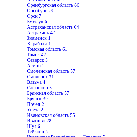
Оренбургская область
66
Оренбург
29
Орск
7
Бузулук
6
Астраханская область
64
Астрахань
47
Знаменск
1
Харабали
1
Томская область
61
Томск
42
Северск
3
Асино
1
Смоленская область
57
Смоленск
31
Вязьма
4
Сафоново
3
Брянская область
57
Брянск
39
Почеп
2
Унеча
2
Ивановская область
55
Иваново
28
Шуя
6
Тейково
5