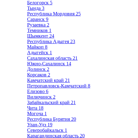
Белогорск
5
Тында
3
Республика Мордовия
25
Саранск
9
Рузаевка
2
Темников
1
Шымкент
24
Республика Адыгея
23
Майкоп
8
Адыгейск
1
Сахалинская область
21
Южно-Сахалинск
14
Долинск
2
Корсаков
2
Камчатский край
21
Петропавловск-Камчатский
8
Елизово
6
Вилючинск
2
Забайкальский край
21
Чита
18
Могоча
1
Республика Бурятия
20
Улан-Удэ
19
Северобайкальск
1
Карагандинская область
20