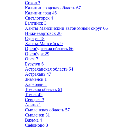
Сокол
3
Калининградская область
67
Калининград
46
Светлогорск
4
Балтийск
3
Ханты-Мансийский автономный округ
66
Нижневартовск
20
Сургут
18
Ханты-Мансийск
9
Оренбургская область
66
Оренбург
29
Орск
7
Бузулук
6
Астраханская область
64
Астрахань
47
Знаменск
1
Харабали
1
Томская область
61
Томск
42
Северск
3
Асино
1
Смоленская область
57
Смоленск
31
Вязьма
4
Сафоново
3