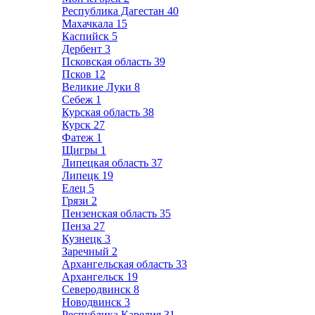
Республика Дагестан
40
Махачкала
15
Каспийск
5
Дербент
3
Псковская область
39
Псков
12
Великие Луки
8
Себеж
1
Курская область
38
Курск
27
Фатеж
1
Щигры
1
Липецкая область
37
Липецк
19
Елец
5
Грязи
2
Пензенская область
35
Пенза
27
Кузнецк
3
Заречный
2
Архангельская область
33
Архангельск
19
Северодвинск
8
Новодвинск
3
Республика Карелия
31