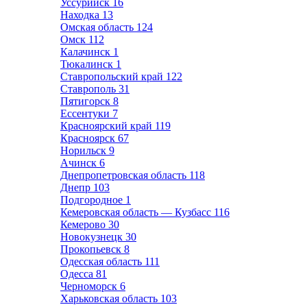
Уссурийск
16
Находка
13
Омская область
124
Омск
112
Калачинск
1
Тюкалинск
1
Ставропольский край
122
Ставрополь
31
Пятигорск
8
Ессентуки
7
Красноярский край
119
Красноярск
67
Норильск
9
Ачинск
6
Днепропетровская область
118
Днепр
103
Подгородное
1
Кемеровская область — Кузбасс
116
Кемерово
30
Новокузнецк
30
Прокопьевск
8
Одесская область
111
Одесса
81
Черноморск
6
Харьковская область
103