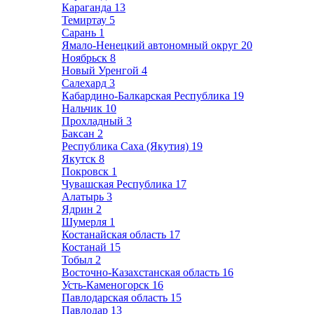
Караганда
13
Темиртау
5
Сарань
1
Ямало-Ненецкий автономный округ
20
Ноябрьск
8
Новый Уренгой
4
Салехард
3
Кабардино-Балкарская Республика
19
Нальчик
10
Прохладный
3
Баксан
2
Республика Саха (Якутия)
19
Якутск
8
Покровск
1
Чувашская Республика
17
Алатырь
3
Ядрин
2
Шумерля
1
Костанайская область
17
Костанай
15
Тобыл
2
Восточно-Казахстанская область
16
Усть-Каменогорск
16
Павлодарская область
15
Павлодар
13