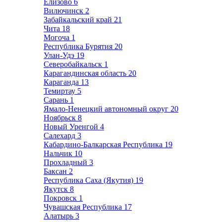
Елизово
6
Вилючинск
2
Забайкальский край
21
Чита
18
Могоча
1
Республика Бурятия
20
Улан-Удэ
19
Северобайкальск
1
Карагандинская область
20
Караганда
13
Темиртау
5
Сарань
1
Ямало-Ненецкий автономный округ
20
Ноябрьск
8
Новый Уренгой
4
Салехард
3
Кабардино-Балкарская Республика
19
Нальчик
10
Прохладный
3
Баксан
2
Республика Саха (Якутия)
19
Якутск
8
Покровск
1
Чувашская Республика
17
Алатырь
3