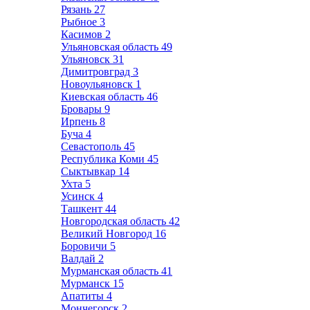
Рязань
27
Рыбное
3
Касимов
2
Ульяновская область
49
Ульяновск
31
Димитровград
3
Новоульяновск
1
Киевская область
46
Бровары
9
Ирпень
8
Буча
4
Севастополь
45
Республика Коми
45
Сыктывкар
14
Ухта
5
Усинск
4
Ташкент
44
Новгородская область
42
Великий Новгород
16
Боровичи
5
Валдай
2
Мурманская область
41
Мурманск
15
Апатиты
4
Мончегорск
2