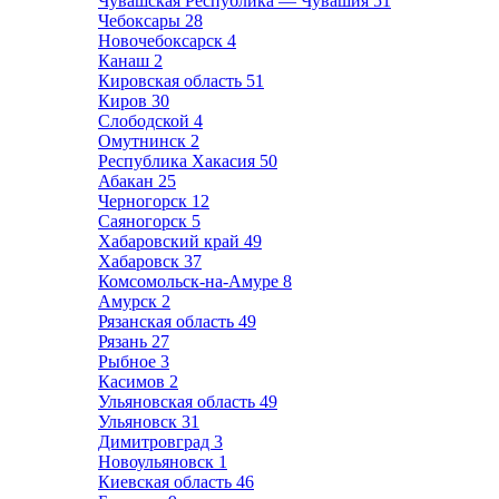
Чувашская Республика — Чувашия
51
Чебоксары
28
Новочебоксарск
4
Канаш
2
Кировская область
51
Киров
30
Слободской
4
Омутнинск
2
Республика Хакасия
50
Абакан
25
Черногорск
12
Саяногорск
5
Хабаровский край
49
Хабаровск
37
Комсомольск-на-Амуре
8
Амурск
2
Рязанская область
49
Рязань
27
Рыбное
3
Касимов
2
Ульяновская область
49
Ульяновск
31
Димитровград
3
Новоульяновск
1
Киевская область
46