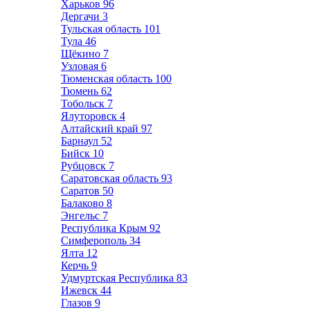
Харьков
96
Дергачи
3
Тульская область
101
Тула
46
Щёкино
7
Узловая
6
Тюменская область
100
Тюмень
62
Тобольск
7
Ялуторовск
4
Алтайский край
97
Барнаул
52
Бийск
10
Рубцовск
7
Саратовская область
93
Саратов
50
Балаково
8
Энгельс
7
Республика Крым
92
Симферополь
34
Ялта
12
Керчь
9
Удмуртская Республика
83
Ижевск
44
Глазов
9