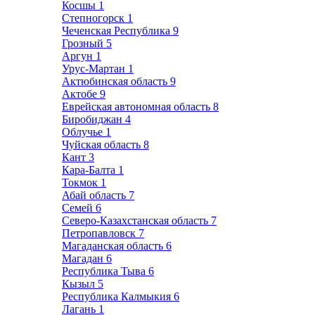
Косшы
1
Степногорск
1
Чеченская Республика
9
Грозный
5
Аргун
1
Урус-Мартан
1
Актюбинская область
9
Актобе
9
Еврейская автономная область
8
Биробиджан
4
Облучье
1
Чуйская область
8
Кант
3
Кара-Балта
1
Токмок
1
Абай область
7
Семей
6
Северо-Казахстанская область
7
Петропавловск
7
Магаданская область
6
Магадан
6
Республика Тыва
6
Кызыл
5
Республика Калмыкия
6
Лагань
1