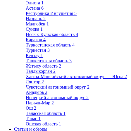
Элиста
1
Астана
6
Республика Ингушетия
5
Назрань
2
Малгобек
1
Сунжа
1
Иссык-Кульская область
4
Каракол
4
Туркестанская область
4
Туркестан
3
Кентау
1
Ташкентская область
3
Жетысу область
2
Талдыкорган
2
Ханты-Мансийский автономный округ — Югра
2
Лянтор
2
Чукотский автономный округ
2
Анадырь
2
Ненецкий автономный округ
2
Нарьян-Мар
2
Ош
2
Таласская область
1
Талас
1
Ошская область
1
Статьи и обзоры