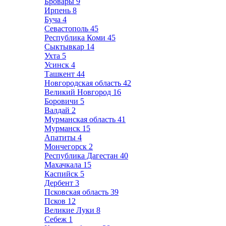
Бровары
9
Ирпень
8
Буча
4
Севастополь
45
Республика Коми
45
Сыктывкар
14
Ухта
5
Усинск
4
Ташкент
44
Новгородская область
42
Великий Новгород
16
Боровичи
5
Валдай
2
Мурманская область
41
Мурманск
15
Апатиты
4
Мончегорск
2
Республика Дагестан
40
Махачкала
15
Каспийск
5
Дербент
3
Псковская область
39
Псков
12
Великие Луки
8
Себеж
1