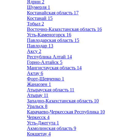
Ядрин
2
Шумерля
1
Костанайская область
17
Костанай
15
Тобыл
2
Восточно-Казахстанская область
16
Усть-Каменогорск
16
Павлодарская область
15
Павлодар
13
Аксу
2
Республика Алтай
14
Горно-Алтайск
5
Мангистауская область
14
Актау
6
Форт-Шевченко
1
Жанаозен
1
Атырауская область
11
Атырау
11
Западно-Казахстанская область
10
Уральск
8
Карачаево-Черкесская Республика
10
Черкесск
4
Усть-Джегута
1
Акмолинская область
9
Кокшетау
4