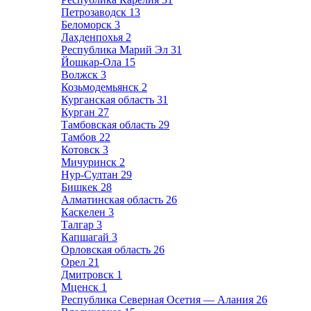
Петрозаводск
13
Беломорск
3
Лахденпохья
2
Республика Марий Эл
31
Йошкар-Ола
15
Волжск
3
Козьмодемьянск
2
Курганская область
31
Курган
27
Тамбовская область
29
Тамбов
22
Котовск
3
Мичуринск
2
Нур-Султан
29
Бишкек
28
Алматинская область
26
Каскелен
3
Талгар
3
Капшагай
3
Орловская область
26
Орел
21
Дмитровск
1
Мценск
1
Республика Северная Осетия — Алания
26