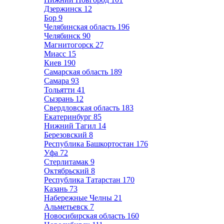
Дзержинск
12
Бор
9
Челябинская область
196
Челябинск
90
Магнитогорск
27
Миасс
15
Киев
190
Самарская область
189
Самара
93
Тольятти
41
Сызрань
12
Свердловская область
183
Екатеринбург
85
Нижний Тагил
14
Березовский
8
Республика Башкортостан
176
Уфа
72
Стерлитамак
9
Октябрьский
8
Республика Татарстан
170
Казань
73
Набережные Челны
21
Альметьевск
7
Новосибирская область
160