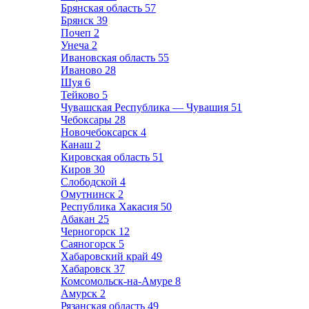
Брянская область
57
Брянск
39
Почеп
2
Унеча
2
Ивановская область
55
Иваново
28
Шуя
6
Тейково
5
Чувашская Республика — Чувашия
51
Чебоксары
28
Новочебоксарск
4
Канаш
2
Кировская область
51
Киров
30
Слободской
4
Омутнинск
2
Республика Хакасия
50
Абакан
25
Черногорск
12
Саяногорск
5
Хабаровский край
49
Хабаровск
37
Комсомольск-на-Амуре
8
Амурск
2
Рязанская область
49