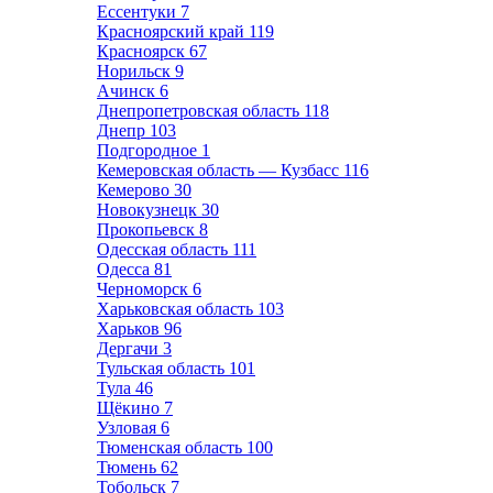
Ессентуки
7
Красноярский край
119
Красноярск
67
Норильск
9
Ачинск
6
Днепропетровская область
118
Днепр
103
Подгородное
1
Кемеровская область — Кузбасс
116
Кемерово
30
Новокузнецк
30
Прокопьевск
8
Одесская область
111
Одесса
81
Черноморск
6
Харьковская область
103
Харьков
96
Дергачи
3
Тульская область
101
Тула
46
Щёкино
7
Узловая
6
Тюменская область
100
Тюмень
62
Тобольск
7