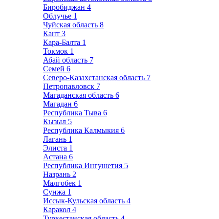
Биробиджан
4
Облучье
1
Чуйская область
8
Кант
3
Кара-Балта
1
Токмок
1
Абай область
7
Семей
6
Северо-Казахстанская область
7
Петропавловск
7
Магаданская область
6
Магадан
6
Республика Тыва
6
Кызыл
5
Республика Калмыкия
6
Лагань
1
Элиста
1
Астана
6
Республика Ингушетия
5
Назрань
2
Малгобек
1
Сунжа
1
Иссык-Кульская область
4
Каракол
4
Туркестанская область
4