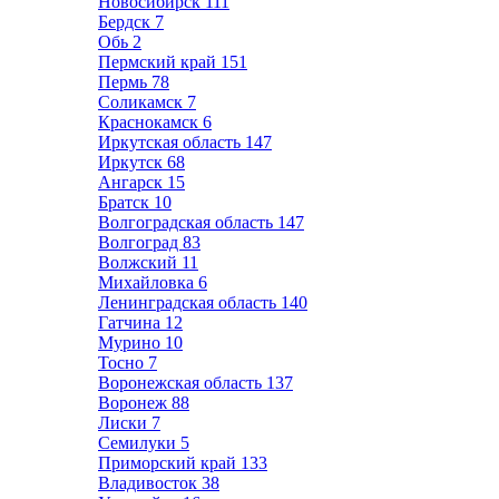
Новосибирск
111
Бердск
7
Обь
2
Пермский край
151
Пермь
78
Соликамск
7
Краснокамск
6
Иркутская область
147
Иркутск
68
Ангарск
15
Братск
10
Волгоградская область
147
Волгоград
83
Волжский
11
Михайловка
6
Ленинградская область
140
Гатчина
12
Мурино
10
Тосно
7
Воронежская область
137
Воронеж
88
Лиски
7
Семилуки
5
Приморский край
133
Владивосток
38