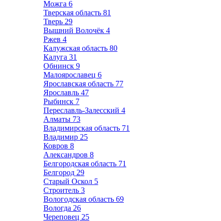
Можга
6
Тверская область
81
Тверь
29
Вышний Волочёк
4
Ржев
4
Калужская область
80
Калуга
31
Обнинск
9
Малоярославец
6
Ярославская область
77
Ярославль
47
Рыбинск
7
Переславль-Залесский
4
Алматы
73
Владимирская область
71
Владимир
25
Ковров
8
Александров
8
Белгородская область
71
Белгород
29
Старый Оскол
5
Строитель
3
Вологодская область
69
Вологда
26
Череповец
25