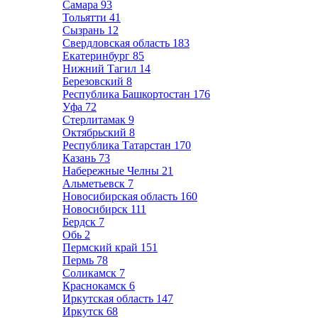
Самара
93
Тольятти
41
Сызрань
12
Свердловская область
183
Екатеринбург
85
Нижний Тагил
14
Березовский
8
Республика Башкортостан
176
Уфа
72
Стерлитамак
9
Октябрьский
8
Республика Татарстан
170
Казань
73
Набережные Челны
21
Альметьевск
7
Новосибирская область
160
Новосибирск
111
Бердск
7
Обь
2
Пермский край
151
Пермь
78
Соликамск
7
Краснокамск
6
Иркутская область
147
Иркутск
68