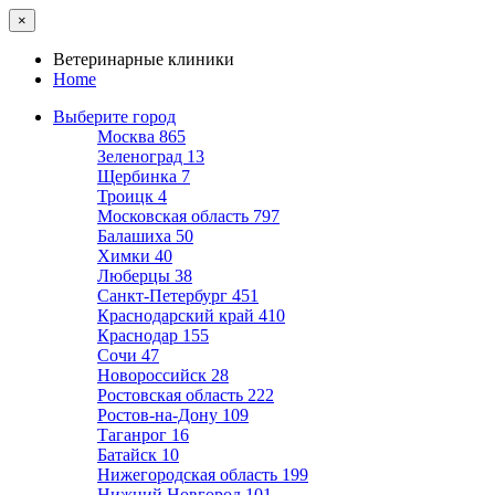
×
Ветеринарные клиники
Home
Выберите город
Москва
865
Зеленоград
13
Щербинка
7
Троицк
4
Московская область
797
Балашиха
50
Химки
40
Люберцы
38
Санкт-Петербург
451
Краснодарский край
410
Краснодар
155
Сочи
47
Новороссийск
28
Ростовская область
222
Ростов-на-Дону
109
Таганрог
16
Батайск
10
Нижегородская область
199
Нижний Новгород
101