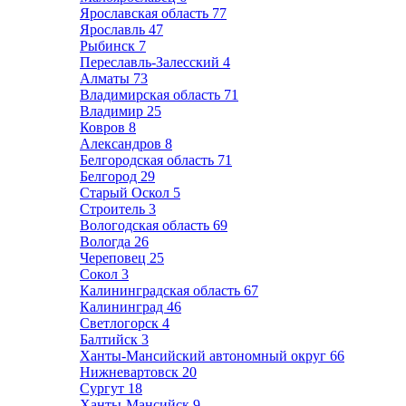
Ярославская область
77
Ярославль
47
Рыбинск
7
Переславль-Залесский
4
Алматы
73
Владимирская область
71
Владимир
25
Ковров
8
Александров
8
Белгородская область
71
Белгород
29
Старый Оскол
5
Строитель
3
Вологодская область
69
Вологда
26
Череповец
25
Сокол
3
Калининградская область
67
Калининград
46
Светлогорск
4
Балтийск
3
Ханты-Мансийский автономный округ
66
Нижневартовск
20
Сургут
18
Ханты-Мансийск
9