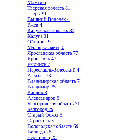
Можга
6
Тверская область
81
Тверь
29
Вышний Волочёк
4
Ржев
4
Калужская область
80
Калуга
31
Обнинск
9
Малоярославец
6
Ярославская область
77
Ярославль
47
Рыбинск
7
Переславль-Залесский
4
Алматы
73
Владимирская область
71
Владимир
25
Ковров
8
Александров
8
Белгородская область
71
Белгород
29
Старый Оскол
5
Строитель
3
Вологодская область
69
Вологда
26
Череповец
25