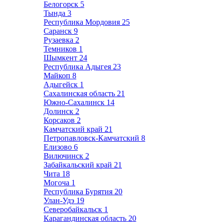
Белогорск
5
Тында
3
Республика Мордовия
25
Саранск
9
Рузаевка
2
Темников
1
Шымкент
24
Республика Адыгея
23
Майкоп
8
Адыгейск
1
Сахалинская область
21
Южно-Сахалинск
14
Долинск
2
Корсаков
2
Камчатский край
21
Петропавловск-Камчатский
8
Елизово
6
Вилючинск
2
Забайкальский край
21
Чита
18
Могоча
1
Республика Бурятия
20
Улан-Удэ
19
Северобайкальск
1
Карагандинская область
20