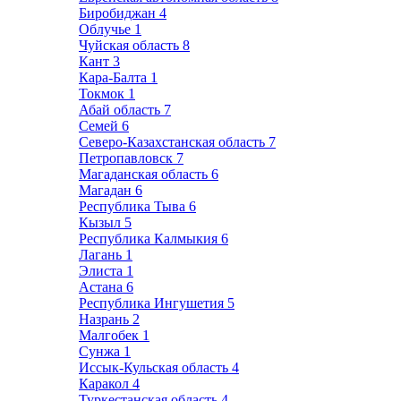
Биробиджан
4
Облучье
1
Чуйская область
8
Кант
3
Кара-Балта
1
Токмок
1
Абай область
7
Семей
6
Северо-Казахстанская область
7
Петропавловск
7
Магаданская область
6
Магадан
6
Республика Тыва
6
Кызыл
5
Республика Калмыкия
6
Лагань
1
Элиста
1
Астана
6
Республика Ингушетия
5
Назрань
2
Малгобек
1
Сунжа
1
Иссык-Кульская область
4
Каракол
4
Туркестанская область
4