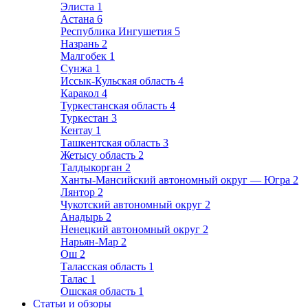
Элиста
1
Астана
6
Республика Ингушетия
5
Назрань
2
Малгобек
1
Сунжа
1
Иссык-Кульская область
4
Каракол
4
Туркестанская область
4
Туркестан
3
Кентау
1
Ташкентская область
3
Жетысу область
2
Талдыкорган
2
Ханты-Мансийский автономный округ — Югра
2
Лянтор
2
Чукотский автономный округ
2
Анадырь
2
Ненецкий автономный округ
2
Нарьян-Мар
2
Ош
2
Таласская область
1
Талас
1
Ошская область
1
Статьи и обзоры