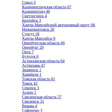
Сокол
3
Калининградская область
67
Калининград
46
Светлогорск
4
Балтийск
3
Ханты-Мансийский автономный округ
66
Нижневартовск
20
Сургут
18
Ханты-Мансийск
9
Оренбургская область
66
Оренбург
29
Орск
7
Бузулук
6
Астраханская область
64
Астрахань
47
Знаменск
1
Харабали
1
Томская область
61
Томск
42
Северск
3
Асино
1
Смоленская область
57
Смоленск
31
Вязьма
4
Сафоново
3