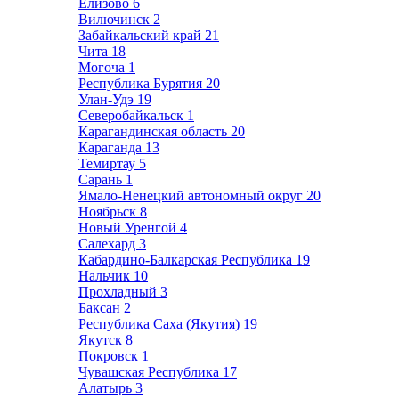
Елизово
6
Вилючинск
2
Забайкальский край
21
Чита
18
Могоча
1
Республика Бурятия
20
Улан-Удэ
19
Северобайкальск
1
Карагандинская область
20
Караганда
13
Темиртау
5
Сарань
1
Ямало-Ненецкий автономный округ
20
Ноябрьск
8
Новый Уренгой
4
Салехард
3
Кабардино-Балкарская Республика
19
Нальчик
10
Прохладный
3
Баксан
2
Республика Саха (Якутия)
19
Якутск
8
Покровск
1
Чувашская Республика
17
Алатырь
3