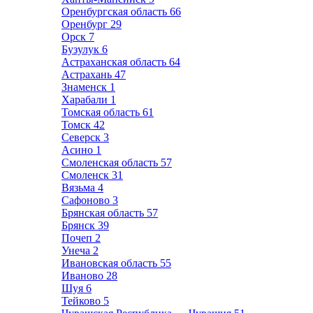
Оренбургская область
66
Оренбург
29
Орск
7
Бузулук
6
Астраханская область
64
Астрахань
47
Знаменск
1
Харабали
1
Томская область
61
Томск
42
Северск
3
Асино
1
Смоленская область
57
Смоленск
31
Вязьма
4
Сафоново
3
Брянская область
57
Брянск
39
Почеп
2
Унеча
2
Ивановская область
55
Иваново
28
Шуя
6
Тейково
5