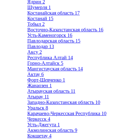
Ядрин
2
Шумерля
1
Костанайская область
17
Костанай
15
Тобыл
2
Восточно-Казахстанская область
16
Усть-Каменогорск
16
Павлодарская область
15
Павлодар
13
Аксу
2
Республика Алтай
14
Горно-Алтайск
5
Мангистауская область
14
Актау
6
Форт-Шевченко
1
Жанаозен
1
Атырауская область
11
Атырау
11
Западно-Казахстанская область
10
Уральск
8
Карачаево-Черкесская Республика
10
Черкесск
4
Усть-Джегута
1
Акмолинская область
9
Кокшетау
4