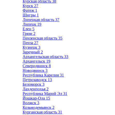
Курская область
38
Курск
27
Фатеж
1
Щигры
1
Липецкая область
37
Липецк
19
Елец
5
Грязи
2
Пензенская область
35
Пенза
27
Кузнецк
3
Заречный
2
Архангельская область
33
Архангельск
19
Северодвинск
8
Новодвинск
3
Республика Карелия
31
Петрозаводск
13
Беломорск
3
Лахденпохья
2
Республика Марий Эл
31
Йошкар-Ола
15
Волжск
3
Козьмодемьянск
2
Курганская область
31