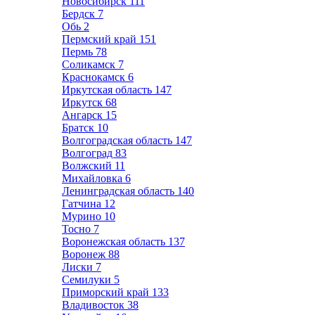
Новосибирск
111
Бердск
7
Обь
2
Пермский край
151
Пермь
78
Соликамск
7
Краснокамск
6
Иркутская область
147
Иркутск
68
Ангарск
15
Братск
10
Волгоградская область
147
Волгоград
83
Волжский
11
Михайловка
6
Ленинградская область
140
Гатчина
12
Мурино
10
Тосно
7
Воронежская область
137
Воронеж
88
Лиски
7
Семилуки
5
Приморский край
133
Владивосток
38