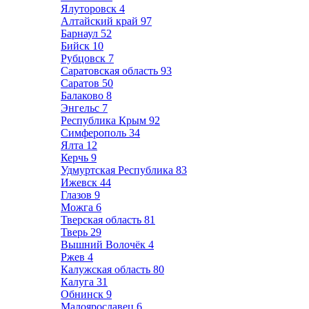
Ялуторовск
4
Алтайский край
97
Барнаул
52
Бийск
10
Рубцовск
7
Саратовская область
93
Саратов
50
Балаково
8
Энгельс
7
Республика Крым
92
Симферополь
34
Ялта
12
Керчь
9
Удмуртская Республика
83
Ижевск
44
Глазов
9
Можга
6
Тверская область
81
Тверь
29
Вышний Волочёк
4
Ржев
4
Калужская область
80
Калуга
31
Обнинск
9
Малоярославец
6