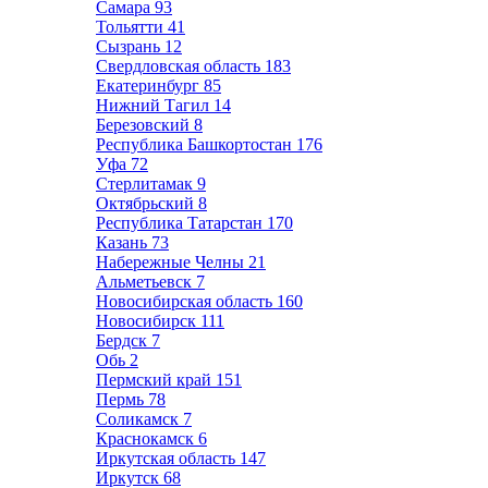
Самара
93
Тольятти
41
Сызрань
12
Свердловская область
183
Екатеринбург
85
Нижний Тагил
14
Березовский
8
Республика Башкортостан
176
Уфа
72
Стерлитамак
9
Октябрьский
8
Республика Татарстан
170
Казань
73
Набережные Челны
21
Альметьевск
7
Новосибирская область
160
Новосибирск
111
Бердск
7
Обь
2
Пермский край
151
Пермь
78
Соликамск
7
Краснокамск
6
Иркутская область
147
Иркутск
68