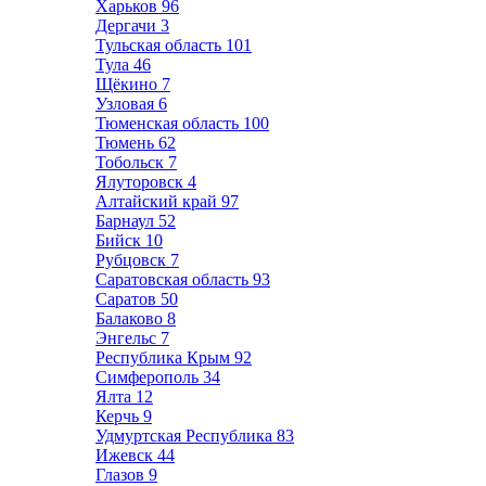
Харьков
96
Дергачи
3
Тульская область
101
Тула
46
Щёкино
7
Узловая
6
Тюменская область
100
Тюмень
62
Тобольск
7
Ялуторовск
4
Алтайский край
97
Барнаул
52
Бийск
10
Рубцовск
7
Саратовская область
93
Саратов
50
Балаково
8
Энгельс
7
Республика Крым
92
Симферополь
34
Ялта
12
Керчь
9
Удмуртская Республика
83
Ижевск
44
Глазов
9