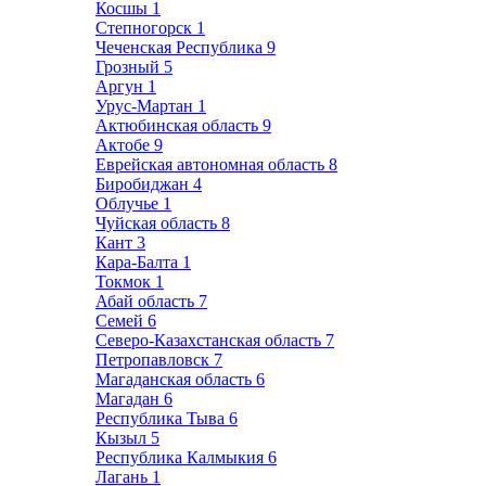
Косшы
1
Степногорск
1
Чеченская Республика
9
Грозный
5
Аргун
1
Урус-Мартан
1
Актюбинская область
9
Актобе
9
Еврейская автономная область
8
Биробиджан
4
Облучье
1
Чуйская область
8
Кант
3
Кара-Балта
1
Токмок
1
Абай область
7
Семей
6
Северо-Казахстанская область
7
Петропавловск
7
Магаданская область
6
Магадан
6
Республика Тыва
6
Кызыл
5
Республика Калмыкия
6
Лагань
1