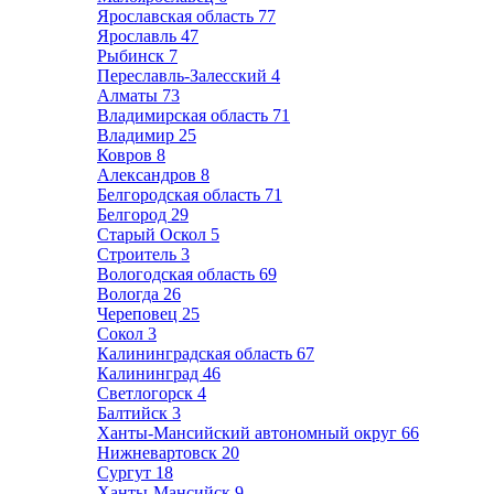
Ярославская область
77
Ярославль
47
Рыбинск
7
Переславль-Залесский
4
Алматы
73
Владимирская область
71
Владимир
25
Ковров
8
Александров
8
Белгородская область
71
Белгород
29
Старый Оскол
5
Строитель
3
Вологодская область
69
Вологда
26
Череповец
25
Сокол
3
Калининградская область
67
Калининград
46
Светлогорск
4
Балтийск
3
Ханты-Мансийский автономный округ
66
Нижневартовск
20
Сургут
18
Ханты-Мансийск
9