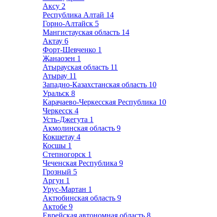
Аксу
2
Республика Алтай
14
Горно-Алтайск
5
Мангистауская область
14
Актау
6
Форт-Шевченко
1
Жанаозен
1
Атырауская область
11
Атырау
11
Западно-Казахстанская область
10
Уральск
8
Карачаево-Черкесская Республика
10
Черкесск
4
Усть-Джегута
1
Акмолинская область
9
Кокшетау
4
Косшы
1
Степногорск
1
Чеченская Республика
9
Грозный
5
Аргун
1
Урус-Мартан
1
Актюбинская область
9
Актобе
9
Еврейская автономная область
8