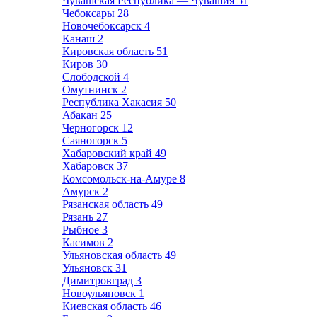
Чувашская Республика — Чувашия
51
Чебоксары
28
Новочебоксарск
4
Канаш
2
Кировская область
51
Киров
30
Слободской
4
Омутнинск
2
Республика Хакасия
50
Абакан
25
Черногорск
12
Саяногорск
5
Хабаровский край
49
Хабаровск
37
Комсомольск-на-Амуре
8
Амурск
2
Рязанская область
49
Рязань
27
Рыбное
3
Касимов
2
Ульяновская область
49
Ульяновск
31
Димитровград
3
Новоульяновск
1
Киевская область
46