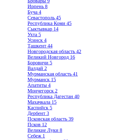
Бровары
9
Ирпень
8
Буча
4
Севастополь
45
Республика Коми
45
Сыктывкар
14
Ухта
5
Усинск
4
Ташкент
44
Новгородская область
42
Великий Новгород
16
Боровичи
5
Валдай
2
Мурманская область
41
Мурманск
15
Апатиты
4
Мончегорск
2
Республика Дагестан
40
Махачкала
15
Каспийск
5
Дербент
3
Псковская область
39
Псков
12
Великие Луки
8
Себеж
1