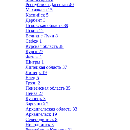
Республика Дагестан
40
Махачкала
15
Каспийск
5
Дербент
3
Псковская область
39
Псков
12
Великие Луки
8
Себеж
1
Курская область
38
Курск
27
Фатеж
1
Щигры
1
Липецкая область
37
Липецк
19
Елец
5
Грязи
2
Пензенская область
35
Пенза
27
Кузнецк
3
Заречный
2
Архангельская область
33
Архангельск
19
Северодвинск
8
Новодвинск
3
Республика Карелия
31