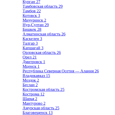
Курган
27
Тамбовская область
29
Тамбов
22
Котовск
3
Мичуринск
2
Нур-Султан
29
Бишкек
28
Алматинская область
26
Каскелен
3
Талгар
3
Капшагай
3
Орловская область
26
Орел
21
Дмитровск
1
Мценск
1
Республика Северная Осетия — Алания
26
Владикавказ
15
Моздок
2
Беслан
2
Костромская область
25
Кострома
12
Шарья
2
Мантурово
2
Амурская область
25
Благовещенск
13