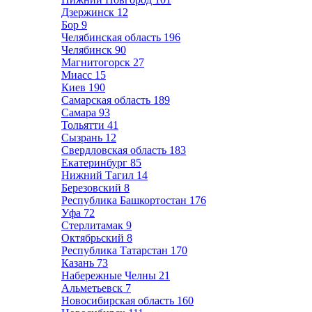
Дзержинск
12
Бор
9
Челябинская область
196
Челябинск
90
Магнитогорск
27
Миасс
15
Киев
190
Самарская область
189
Самара
93
Тольятти
41
Сызрань
12
Свердловская область
183
Екатеринбург
85
Нижний Тагил
14
Березовский
8
Республика Башкортостан
176
Уфа
72
Стерлитамак
9
Октябрьский
8
Республика Татарстан
170
Казань
73
Набережные Челны
21
Альметьевск
7
Новосибирская область
160