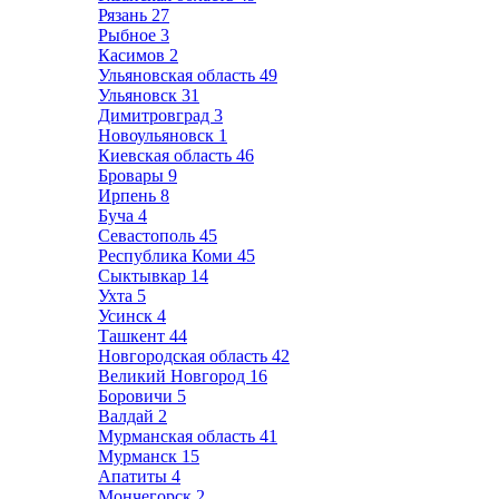
Рязань
27
Рыбное
3
Касимов
2
Ульяновская область
49
Ульяновск
31
Димитровград
3
Новоульяновск
1
Киевская область
46
Бровары
9
Ирпень
8
Буча
4
Севастополь
45
Республика Коми
45
Сыктывкар
14
Ухта
5
Усинск
4
Ташкент
44
Новгородская область
42
Великий Новгород
16
Боровичи
5
Валдай
2
Мурманская область
41
Мурманск
15
Апатиты
4
Мончегорск
2