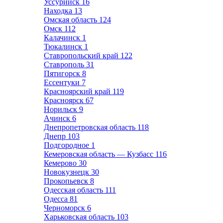
Уссурийск
16
Находка
13
Омская область
124
Омск
112
Калачинск
1
Тюкалинск
1
Ставропольский край
122
Ставрополь
31
Пятигорск
8
Ессентуки
7
Красноярский край
119
Красноярск
67
Норильск
9
Ачинск
6
Днепропетровская область
118
Днепр
103
Подгородное
1
Кемеровская область — Кузбасс
116
Кемерово
30
Новокузнецк
30
Прокопьевск
8
Одесская область
111
Одесса
81
Черноморск
6
Харьковская область
103