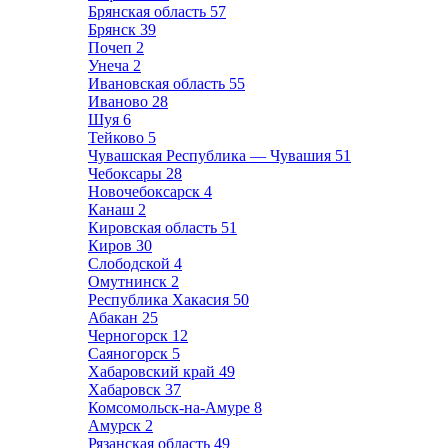
Брянская область
57
Брянск
39
Почеп
2
Унеча
2
Ивановская область
55
Иваново
28
Шуя
6
Тейково
5
Чувашская Республика — Чувашия
51
Чебоксары
28
Новочебоксарск
4
Канаш
2
Кировская область
51
Киров
30
Слободской
4
Омутнинск
2
Республика Хакасия
50
Абакан
25
Черногорск
12
Саяногорск
5
Хабаровский край
49
Хабаровск
37
Комсомольск-на-Амуре
8
Амурск
2
Рязанская область
49