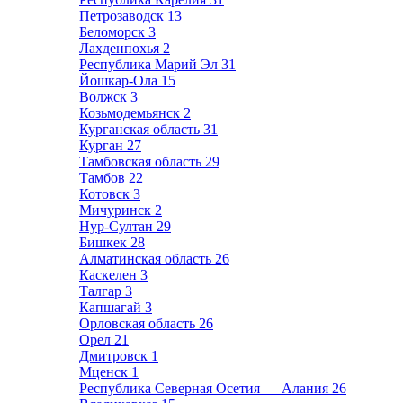
Петрозаводск
13
Беломорск
3
Лахденпохья
2
Республика Марий Эл
31
Йошкар-Ола
15
Волжск
3
Козьмодемьянск
2
Курганская область
31
Курган
27
Тамбовская область
29
Тамбов
22
Котовск
3
Мичуринск
2
Нур-Султан
29
Бишкек
28
Алматинская область
26
Каскелен
3
Талгар
3
Капшагай
3
Орловская область
26
Орел
21
Дмитровск
1
Мценск
1
Республика Северная Осетия — Алания
26