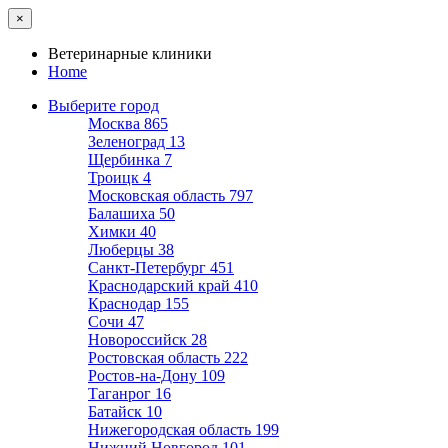
×
Ветеринарные клиники
Home
Выберите город
Москва
865
Зеленоград
13
Щербинка
7
Троицк
4
Московская область
797
Балашиха
50
Химки
40
Люберцы
38
Санкт-Петербург
451
Краснодарский край
410
Краснодар
155
Сочи
47
Новороссийск
28
Ростовская область
222
Ростов-на-Дону
109
Таганрог
16
Батайск
10
Нижегородская область
199
Нижний Новгород
101