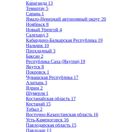
Караганда
13
Темиртау
5
Сарань
1
Ямало-Ненецкий автономный округ
20
Ноябрьск
8
Новый Уренгой
4
Салехард
3
Кабардино-Балкарская Республика
19
Нальчик
10
Прохладный
3
Баксан
2
Республика Саха (Якутия)
19
Якутск
8
Покровск
1
Чувашская Республика
17
Алатырь
3
Ядрин
2
Шумерля
1
Костанайская область
17
Костанай
15
Тобыл
2
Восточно-Казахстанская область
16
Усть-Каменогорск
16
Павлодарская область
15
Павлодар
13