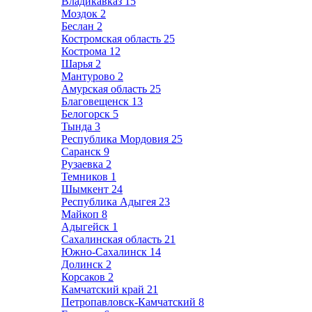
Владикавказ
15
Моздок
2
Беслан
2
Костромская область
25
Кострома
12
Шарья
2
Мантурово
2
Амурская область
25
Благовещенск
13
Белогорск
5
Тында
3
Республика Мордовия
25
Саранск
9
Рузаевка
2
Темников
1
Шымкент
24
Республика Адыгея
23
Майкоп
8
Адыгейск
1
Сахалинская область
21
Южно-Сахалинск
14
Долинск
2
Корсаков
2
Камчатский край
21
Петропавловск-Камчатский
8