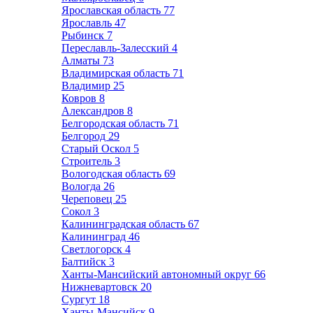
Ярославская область
77
Ярославль
47
Рыбинск
7
Переславль-Залесский
4
Алматы
73
Владимирская область
71
Владимир
25
Ковров
8
Александров
8
Белгородская область
71
Белгород
29
Старый Оскол
5
Строитель
3
Вологодская область
69
Вологда
26
Череповец
25
Сокол
3
Калининградская область
67
Калининград
46
Светлогорск
4
Балтийск
3
Ханты-Мансийский автономный округ
66
Нижневартовск
20
Сургут
18
Ханты-Мансийск
9