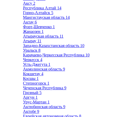
Аксу
2
Республика Алтай
14
Горно-Алтайск
5
Мангистауская область
14
Актау
6
Форт-Шевченко
1
Жанаозен
1
Атырауская область
11
Атырау
11
Западно-Казахстанская область
10
Уральск
8
Карачаево-Черкесская Республика
10
Черкесск
4
Усть-Джегута
1
Акмолинская область
9
Кокшетау
4
Косшы
1
Степногорск
1
Чеченская Республика
9
Грозный
5
Аргун
1
Урус-Мартан
1
Актюбинская область
9
Актобе
9
Еврейская автономная область
8