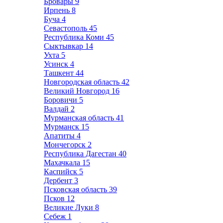
Бровары
9
Ирпень
8
Буча
4
Севастополь
45
Республика Коми
45
Сыктывкар
14
Ухта
5
Усинск
4
Ташкент
44
Новгородская область
42
Великий Новгород
16
Боровичи
5
Валдай
2
Мурманская область
41
Мурманск
15
Апатиты
4
Мончегорск
2
Республика Дагестан
40
Махачкала
15
Каспийск
5
Дербент
3
Псковская область
39
Псков
12
Великие Луки
8
Себеж
1