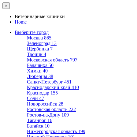
×
Ветеринарные клиники
Home
Выберите город
Москва
865
Зеленоград
13
Щербинка
7
Троицк
4
Московская область
797
Балашиха
50
Химки
40
Люберцы
38
Санкт-Петербург
451
Краснодарский край
410
Краснодар
155
Сочи
47
Новороссийск
28
Ростовская область
222
Ростов-на-Дону
109
Таганрог
16
Батайск
10
Нижегородская область
199
Нижний Новгород
101