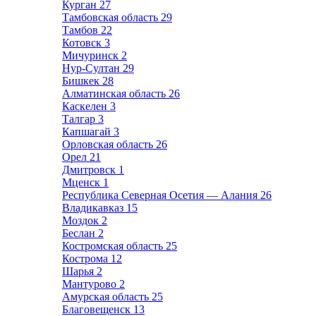
Курган
27
Тамбовская область
29
Тамбов
22
Котовск
3
Мичуринск
2
Нур-Султан
29
Бишкек
28
Алматинская область
26
Каскелен
3
Талгар
3
Капшагай
3
Орловская область
26
Орел
21
Дмитровск
1
Мценск
1
Республика Северная Осетия — Алания
26
Владикавказ
15
Моздок
2
Беслан
2
Костромская область
25
Кострома
12
Шарья
2
Мантурово
2
Амурская область
25
Благовещенск
13