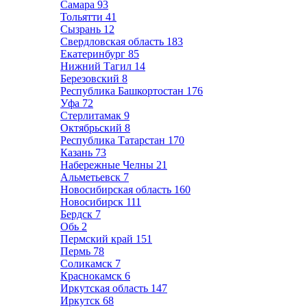
Самара
93
Тольятти
41
Сызрань
12
Свердловская область
183
Екатеринбург
85
Нижний Тагил
14
Березовский
8
Республика Башкортостан
176
Уфа
72
Стерлитамак
9
Октябрьский
8
Республика Татарстан
170
Казань
73
Набережные Челны
21
Альметьевск
7
Новосибирская область
160
Новосибирск
111
Бердск
7
Обь
2
Пермский край
151
Пермь
78
Соликамск
7
Краснокамск
6
Иркутская область
147
Иркутск
68