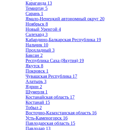
Караганда
13
Темиртау
5
Сарань
1
Ямало-Ненецкий автономный округ
20
Ноябрьск
8
Новый Уренгой
4
Салехард
3
Кабардино-Балкарская Республика
19
Нальчик
10
Прохладный
3
Баксан
2
Республика Саха (Якутия)
19
Якутск
8
Покровск
1
Чувашская Республика
17
Алатырь
3
Ядрин
2
Шумерля
1
Костанайская область
17
Костанай
15
Тобыл
2
Восточно-Казахстанская область
16
Усть-Каменогорск
16
Павлодарская область
15
Павлодар
13