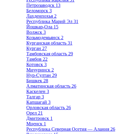
Петрозаводск
13
Беломорск
3
Лахденпохья
2
Республика Марий Эл
31
Йошкар-Ола
15
Волжск
3
Козьмодемьянск
2
Курганская область
31
Курган
27
Тамбовская область
29
Тамбов
22
Котовск
3
Мичуринск
2
Нур-Султан
29
Бишкек
28
Алматинская область
26
Каскелен
3
Талгар
3
Капшагай
3
Орловская область
26
Орел
21
Дмитровск
1
Мценск
1
Республика Северная Осетия — Алания
26