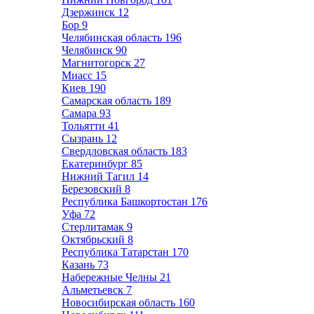
Дзержинск
12
Бор
9
Челябинская область
196
Челябинск
90
Магнитогорск
27
Миасс
15
Киев
190
Самарская область
189
Самара
93
Тольятти
41
Сызрань
12
Свердловская область
183
Екатеринбург
85
Нижний Тагил
14
Березовский
8
Республика Башкортостан
176
Уфа
72
Стерлитамак
9
Октябрьский
8
Республика Татарстан
170
Казань
73
Набережные Челны
21
Альметьевск
7
Новосибирская область
160