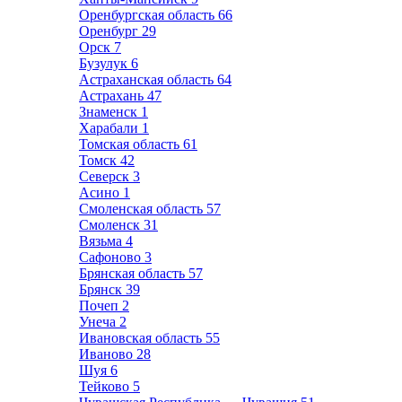
Оренбургская область
66
Оренбург
29
Орск
7
Бузулук
6
Астраханская область
64
Астрахань
47
Знаменск
1
Харабали
1
Томская область
61
Томск
42
Северск
3
Асино
1
Смоленская область
57
Смоленск
31
Вязьма
4
Сафоново
3
Брянская область
57
Брянск
39
Почеп
2
Унеча
2
Ивановская область
55
Иваново
28
Шуя
6
Тейково
5