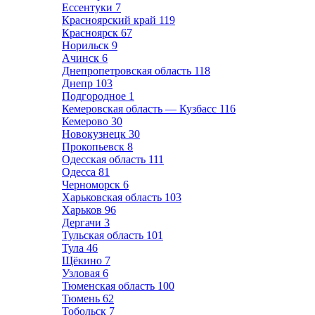
Ессентуки
7
Красноярский край
119
Красноярск
67
Норильск
9
Ачинск
6
Днепропетровская область
118
Днепр
103
Подгородное
1
Кемеровская область — Кузбасс
116
Кемерово
30
Новокузнецк
30
Прокопьевск
8
Одесская область
111
Одесса
81
Черноморск
6
Харьковская область
103
Харьков
96
Дергачи
3
Тульская область
101
Тула
46
Щёкино
7
Узловая
6
Тюменская область
100
Тюмень
62
Тобольск
7