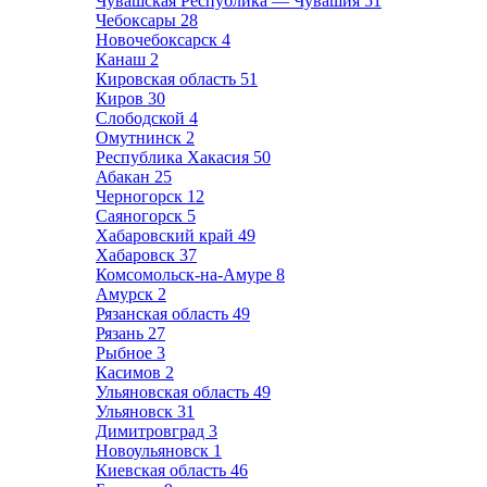
Чувашская Республика — Чувашия
51
Чебоксары
28
Новочебоксарск
4
Канаш
2
Кировская область
51
Киров
30
Слободской
4
Омутнинск
2
Республика Хакасия
50
Абакан
25
Черногорск
12
Саяногорск
5
Хабаровский край
49
Хабаровск
37
Комсомольск-на-Амуре
8
Амурск
2
Рязанская область
49
Рязань
27
Рыбное
3
Касимов
2
Ульяновская область
49
Ульяновск
31
Димитровград
3
Новоульяновск
1
Киевская область
46