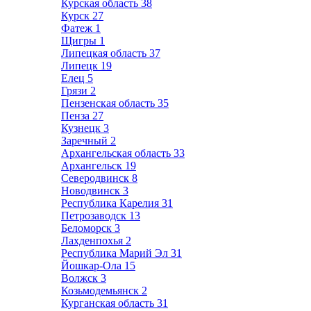
Курская область
38
Курск
27
Фатеж
1
Щигры
1
Липецкая область
37
Липецк
19
Елец
5
Грязи
2
Пензенская область
35
Пенза
27
Кузнецк
3
Заречный
2
Архангельская область
33
Архангельск
19
Северодвинск
8
Новодвинск
3
Республика Карелия
31
Петрозаводск
13
Беломорск
3
Лахденпохья
2
Республика Марий Эл
31
Йошкар-Ола
15
Волжск
3
Козьмодемьянск
2
Курганская область
31