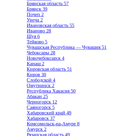
Брянская область
57
Брянск
39
Почеп
2
Унеча
2
Ивановская область
55
Иваново
28
Шуя
6
Тейково
5
Чувашская Республика — Чувашия
51
Чебоксары
28
Новочебоксарск
4
Канаш
2
Кировская область
51
Киров
30
Слободской
4
Омутнинск
2
Республика Хакасия
50
Абакан
25
Черногорск
12
Саяногорск
5
Хабаровский край
49
Хабаровск
37
Комсомольск-на-Амуре
8
Амурск
2
Рязанская область
49