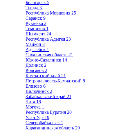
Белогорск
5
Тында
3
Республика Мордовия
25
Саранск
9
Рузаевка
2
Темников
1
Шымкент
24
Республика Адыгея
23
Майкоп
8
Адыгейск
1
Сахалинская область
21
Южно-Сахалинск
14
Долинск
2
Корсаков
2
Камчатский край
21
Петропавловск-Камчатский
8
Елизово
6
Вилючинск
2
Забайкальский край
21
Чита
18
Могоча
1
Республика Бурятия
20
Улан-Удэ
19
Северобайкальск
1
Карагандинская область
20