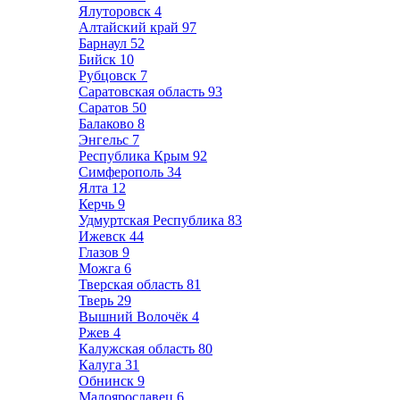
Ялуторовск
4
Алтайский край
97
Барнаул
52
Бийск
10
Рубцовск
7
Саратовская область
93
Саратов
50
Балаково
8
Энгельс
7
Республика Крым
92
Симферополь
34
Ялта
12
Керчь
9
Удмуртская Республика
83
Ижевск
44
Глазов
9
Можга
6
Тверская область
81
Тверь
29
Вышний Волочёк
4
Ржев
4
Калужская область
80
Калуга
31
Обнинск
9
Малоярославец
6