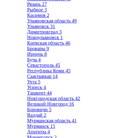
Рязань
27
Рыбное
3
Касимов
2
Ульяновская область
49
Ульяновск
31
Димитровград
3
Новоульяновск
1
Киевская область
46
Бровары
9
Ирпень
8
Буча
4
Севастополь
45
Республика Коми
45
Сыктывкар
14
Ухта
5
Усинск
4
Ташкент
44
Новгородская область
42
Великий Новгород
16
Боровичи
5
Валдай
2
Мурманская область
41
Мурманск
15
Апатиты
4
Мончегорск
2