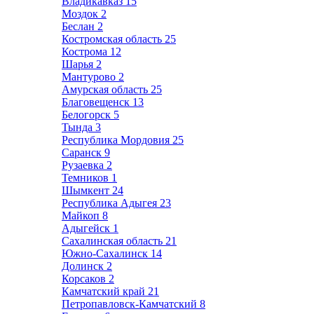
Владикавказ
15
Моздок
2
Беслан
2
Костромская область
25
Кострома
12
Шарья
2
Мантурово
2
Амурская область
25
Благовещенск
13
Белогорск
5
Тында
3
Республика Мордовия
25
Саранск
9
Рузаевка
2
Темников
1
Шымкент
24
Республика Адыгея
23
Майкоп
8
Адыгейск
1
Сахалинская область
21
Южно-Сахалинск
14
Долинск
2
Корсаков
2
Камчатский край
21
Петропавловск-Камчатский
8