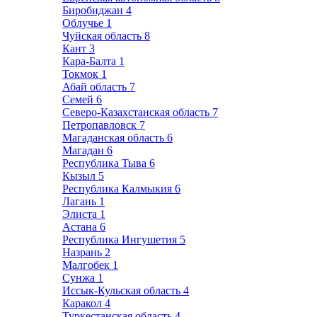
Биробиджан
4
Облучье
1
Чуйская область
8
Кант
3
Кара-Балта
1
Токмок
1
Абай область
7
Семей
6
Северо-Казахстанская область
7
Петропавловск
7
Магаданская область
6
Магадан
6
Республика Тыва
6
Кызыл
5
Республика Калмыкия
6
Лагань
1
Элиста
1
Астана
6
Республика Ингушетия
5
Назрань
2
Малгобек
1
Сунжа
1
Иссык-Кульская область
4
Каракол
4
Туркестанская область
4