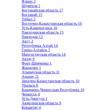
Ядрин
2
Шумерля
1
Костанайская область
17
Костанай
15
Тобыл
2
Восточно-Казахстанская область
16
Усть-Каменогорск
16
Павлодарская область
15
Павлодар
13
Аксу
2
Республика Алтай
14
Горно-Алтайск
5
Мангистауская область
14
Актау
6
Форт-Шевченко
1
Жанаозен
1
Атырауская область
11
Атырау
11
Западно-Казахстанская область
10
Уральск
8
Карачаево-Черкесская Республика
10
Черкесск
4
Усть-Джегута
1
Акмолинская область
9
Кокшетау
4