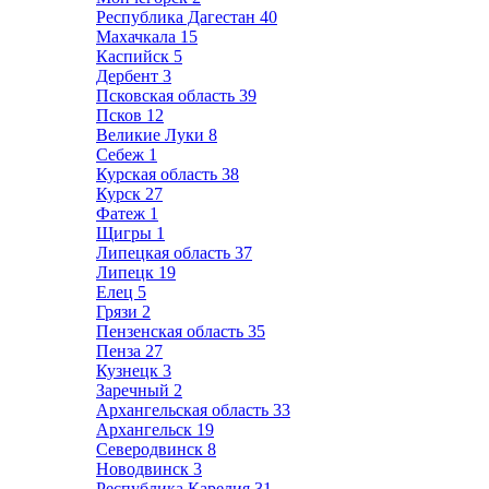
Республика Дагестан
40
Махачкала
15
Каспийск
5
Дербент
3
Псковская область
39
Псков
12
Великие Луки
8
Себеж
1
Курская область
38
Курск
27
Фатеж
1
Щигры
1
Липецкая область
37
Липецк
19
Елец
5
Грязи
2
Пензенская область
35
Пенза
27
Кузнецк
3
Заречный
2
Архангельская область
33
Архангельск
19
Северодвинск
8
Новодвинск
3
Республика Карелия
31