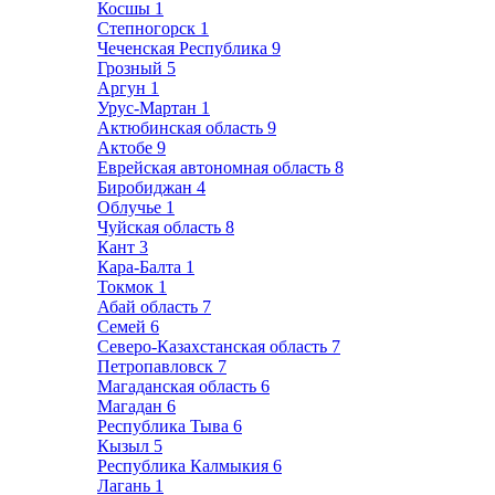
Косшы
1
Степногорск
1
Чеченская Республика
9
Грозный
5
Аргун
1
Урус-Мартан
1
Актюбинская область
9
Актобе
9
Еврейская автономная область
8
Биробиджан
4
Облучье
1
Чуйская область
8
Кант
3
Кара-Балта
1
Токмок
1
Абай область
7
Семей
6
Северо-Казахстанская область
7
Петропавловск
7
Магаданская область
6
Магадан
6
Республика Тыва
6
Кызыл
5
Республика Калмыкия
6
Лагань
1