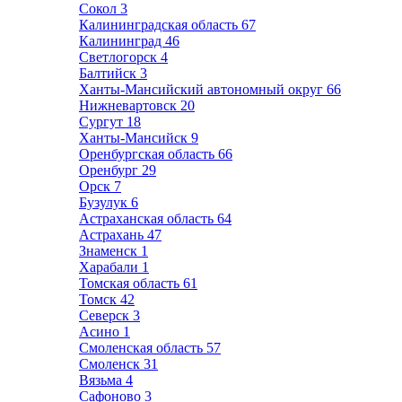
Сокол
3
Калининградская область
67
Калининград
46
Светлогорск
4
Балтийск
3
Ханты-Мансийский автономный округ
66
Нижневартовск
20
Сургут
18
Ханты-Мансийск
9
Оренбургская область
66
Оренбург
29
Орск
7
Бузулук
6
Астраханская область
64
Астрахань
47
Знаменск
1
Харабали
1
Томская область
61
Томск
42
Северск
3
Асино
1
Смоленская область
57
Смоленск
31
Вязьма
4
Сафоново
3