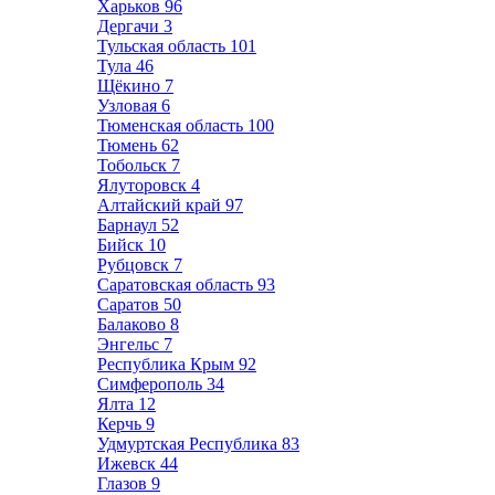
Харьков
96
Дергачи
3
Тульская область
101
Тула
46
Щёкино
7
Узловая
6
Тюменская область
100
Тюмень
62
Тобольск
7
Ялуторовск
4
Алтайский край
97
Барнаул
52
Бийск
10
Рубцовск
7
Саратовская область
93
Саратов
50
Балаково
8
Энгельс
7
Республика Крым
92
Симферополь
34
Ялта
12
Керчь
9
Удмуртская Республика
83
Ижевск
44
Глазов
9