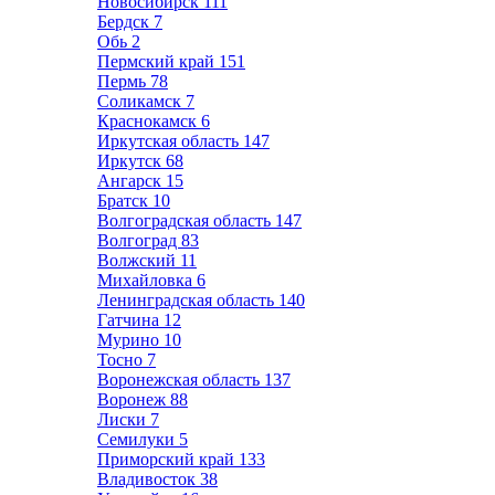
Новосибирск
111
Бердск
7
Обь
2
Пермский край
151
Пермь
78
Соликамск
7
Краснокамск
6
Иркутская область
147
Иркутск
68
Ангарск
15
Братск
10
Волгоградская область
147
Волгоград
83
Волжский
11
Михайловка
6
Ленинградская область
140
Гатчина
12
Мурино
10
Тосно
7
Воронежская область
137
Воронеж
88
Лиски
7
Семилуки
5
Приморский край
133
Владивосток
38