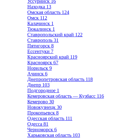
Уссурийск
16
Находка
13
Омская область
124
Омск
112
Калачинск
1
Тюкалинск
1
Ставропольский край
122
Ставрополь
31
Пятигорск
8
Ессентуки
7
Красноярский край
119
Красноярск
67
Норильск
9
Ачинск
6
Днепропетровская область
118
Днепр
103
Подгородное
1
Кемеровская область — Кузбасс
116
Кемерово
30
Новокузнецк
30
Прокопьевск
8
Одесская область
111
Одесса
81
Черноморск
6
Харьковская область
103