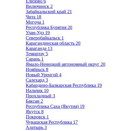
Елизово
6
Вилючинск
2
Забайкальский край
21
Чита
18
Могоча
1
Республика Бурятия
20
Улан-Удэ
19
Северобайкальск
1
Карагандинская область
20
Караганда
13
Темиртау
5
Сарань
1
Ямало-Ненецкий автономный округ
20
Ноябрьск
8
Новый Уренгой
4
Салехард
3
Кабардино-Балкарская Республика
19
Нальчик
10
Прохладный
3
Баксан
2
Республика Саха (Якутия)
19
Якутск
8
Покровск
1
Чувашская Республика
17
Алатырь
3