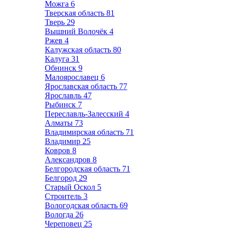
Можга
6
Тверская область
81
Тверь
29
Вышний Волочёк
4
Ржев
4
Калужская область
80
Калуга
31
Обнинск
9
Малоярославец
6
Ярославская область
77
Ярославль
47
Рыбинск
7
Переславль-Залесский
4
Алматы
73
Владимирская область
71
Владимир
25
Ковров
8
Александров
8
Белгородская область
71
Белгород
29
Старый Оскол
5
Строитель
3
Вологодская область
69
Вологда
26
Череповец
25