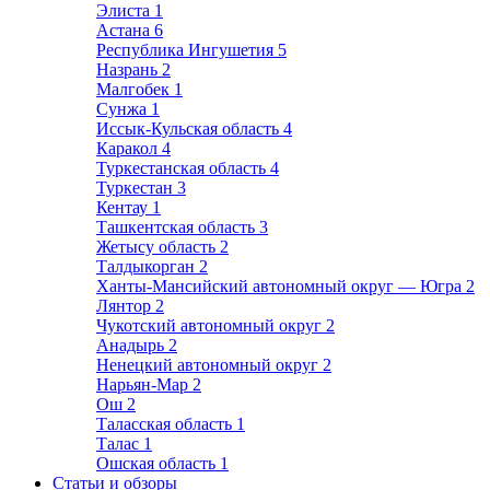
Элиста
1
Астана
6
Республика Ингушетия
5
Назрань
2
Малгобек
1
Сунжа
1
Иссык-Кульская область
4
Каракол
4
Туркестанская область
4
Туркестан
3
Кентау
1
Ташкентская область
3
Жетысу область
2
Талдыкорган
2
Ханты-Мансийский автономный округ — Югра
2
Лянтор
2
Чукотский автономный округ
2
Анадырь
2
Ненецкий автономный округ
2
Нарьян-Мар
2
Ош
2
Таласская область
1
Талас
1
Ошская область
1
Статьи и обзоры