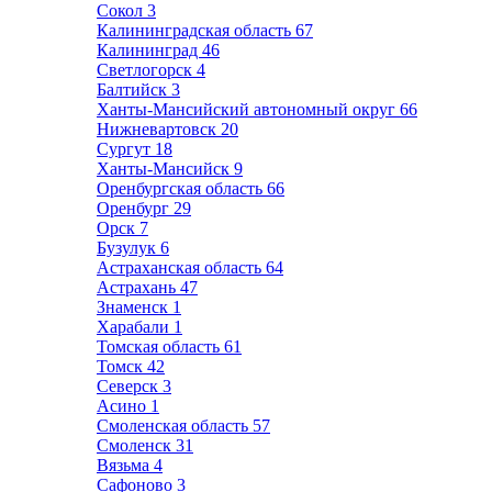
Сокол
3
Калининградская область
67
Калининград
46
Светлогорск
4
Балтийск
3
Ханты-Мансийский автономный округ
66
Нижневартовск
20
Сургут
18
Ханты-Мансийск
9
Оренбургская область
66
Оренбург
29
Орск
7
Бузулук
6
Астраханская область
64
Астрахань
47
Знаменск
1
Харабали
1
Томская область
61
Томск
42
Северск
3
Асино
1
Смоленская область
57
Смоленск
31
Вязьма
4
Сафоново
3