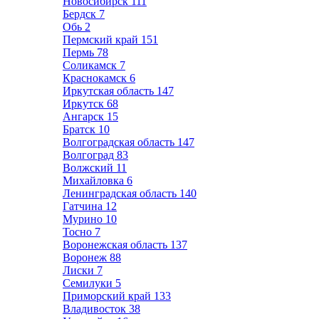
Новосибирск
111
Бердск
7
Обь
2
Пермский край
151
Пермь
78
Соликамск
7
Краснокамск
6
Иркутская область
147
Иркутск
68
Ангарск
15
Братск
10
Волгоградская область
147
Волгоград
83
Волжский
11
Михайловка
6
Ленинградская область
140
Гатчина
12
Мурино
10
Тосно
7
Воронежская область
137
Воронеж
88
Лиски
7
Семилуки
5
Приморский край
133
Владивосток
38