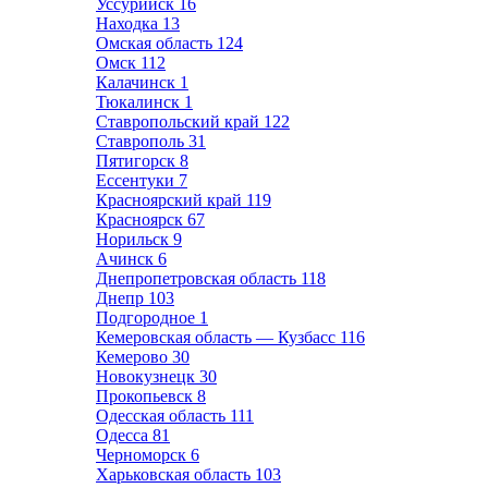
Уссурийск
16
Находка
13
Омская область
124
Омск
112
Калачинск
1
Тюкалинск
1
Ставропольский край
122
Ставрополь
31
Пятигорск
8
Ессентуки
7
Красноярский край
119
Красноярск
67
Норильск
9
Ачинск
6
Днепропетровская область
118
Днепр
103
Подгородное
1
Кемеровская область — Кузбасс
116
Кемерово
30
Новокузнецк
30
Прокопьевск
8
Одесская область
111
Одесса
81
Черноморск
6
Харьковская область
103