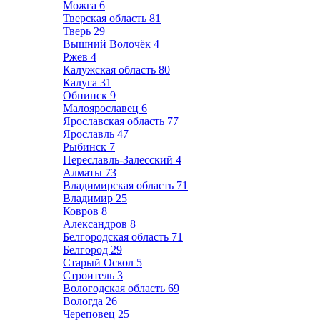
Можга
6
Тверская область
81
Тверь
29
Вышний Волочёк
4
Ржев
4
Калужская область
80
Калуга
31
Обнинск
9
Малоярославец
6
Ярославская область
77
Ярославль
47
Рыбинск
7
Переславль-Залесский
4
Алматы
73
Владимирская область
71
Владимир
25
Ковров
8
Александров
8
Белгородская область
71
Белгород
29
Старый Оскол
5
Строитель
3
Вологодская область
69
Вологда
26
Череповец
25