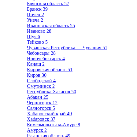
Брянская область
57
Брянск
39
Почеп
2
Унеча
2
Ивановская область
55
Иваново
28
Шуя
6
Тейково
5
Чувашская Республика — Чувашия
51
Чебоксары
28
Новочебоксарск
4
Канаш
2
Кировская область
51
Киров
30
Слободской
4
Омутнинск
2
Республика Хакасия
50
Абакан
25
Черногорск
12
Саяногорск
5
Хабаровский край
49
Хабаровск
37
Комсомольск-на-Амуре
8
Амурск
2
Рязанская область
49