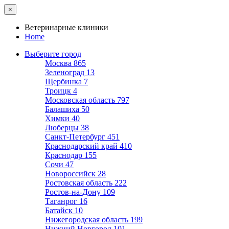
×
Ветеринарные клиники
Home
Выберите город
Москва
865
Зеленоград
13
Щербинка
7
Троицк
4
Московская область
797
Балашиха
50
Химки
40
Люберцы
38
Санкт-Петербург
451
Краснодарский край
410
Краснодар
155
Сочи
47
Новороссийск
28
Ростовская область
222
Ростов-на-Дону
109
Таганрог
16
Батайск
10
Нижегородская область
199
Нижний Новгород
101