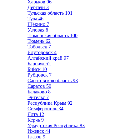
Харьков
96
Дергачи
3
Тульская область
101
Тула
46
Щёкино
7
Узловая
6
Тюменская область
100
Тюмень
62
Тобольск
7
Ялуторовск
4
Алтайский край
97
Барнаул
52
Бийск
10
Рубцовск
7
Саратовская область
93
Саратов
50
Балаково
8
Энгельс
7
Республика Крым
92
Симферополь
34
Ялта
12
Керчь
9
Удмуртская Республика
83
Ижевск
44
Глазов
9