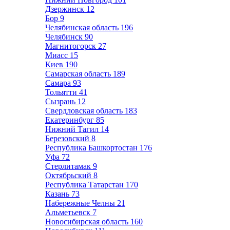
Дзержинск
12
Бор
9
Челябинская область
196
Челябинск
90
Магнитогорск
27
Миасс
15
Киев
190
Самарская область
189
Самара
93
Тольятти
41
Сызрань
12
Свердловская область
183
Екатеринбург
85
Нижний Тагил
14
Березовский
8
Республика Башкортостан
176
Уфа
72
Стерлитамак
9
Октябрьский
8
Республика Татарстан
170
Казань
73
Набережные Челны
21
Альметьевск
7
Новосибирская область
160