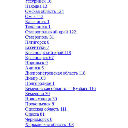
Уссурийск
16
Находка
13
Омская область
124
Омск
112
Калачинск
1
Тюкалинск
1
Ставропольский край
122
Ставрополь
31
Пятигорск
8
Ессентуки
7
Красноярский край
119
Красноярск
67
Норильск
9
Ачинск
6
Днепропетровская область
118
Днепр
103
Подгородное
1
Кемеровская область — Кузбасс
116
Кемерово
30
Новокузнецк
30
Прокопьевск
8
Одесская область
111
Одесса
81
Черноморск
6
Харьковская область
103