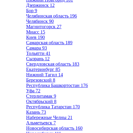
Дзержинск
12
Бор
9
Челябинская область
196
Челябинск
90
Магнитогорск
27
Миасс
15
Киев
190
Самарская область
189
Самара
93
Тольятти
41
Сызрань
12
Свердловская область
183
Екатеринбург
85
Нижний Тагил
14
Березовский
8
Республика Башкортостан
176
Уфа
72
Стерлитамак
9
Октябрьский
8
Республика Татарстан
170
Казань
73
Набережные Челны
21
Альметьевск
7
Новосибирская область
160