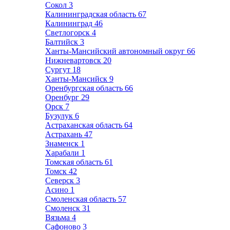
Сокол
3
Калининградская область
67
Калининград
46
Светлогорск
4
Балтийск
3
Ханты-Мансийский автономный округ
66
Нижневартовск
20
Сургут
18
Ханты-Мансийск
9
Оренбургская область
66
Оренбург
29
Орск
7
Бузулук
6
Астраханская область
64
Астрахань
47
Знаменск
1
Харабали
1
Томская область
61
Томск
42
Северск
3
Асино
1
Смоленская область
57
Смоленск
31
Вязьма
4
Сафоново
3