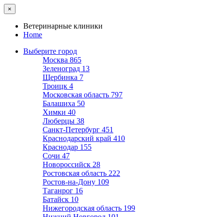
×
Ветеринарные клиники
Home
Выберите город
Москва
865
Зеленоград
13
Щербинка
7
Троицк
4
Московская область
797
Балашиха
50
Химки
40
Люберцы
38
Санкт-Петербург
451
Краснодарский край
410
Краснодар
155
Сочи
47
Новороссийск
28
Ростовская область
222
Ростов-на-Дону
109
Таганрог
16
Батайск
10
Нижегородская область
199
Нижний Новгород
101