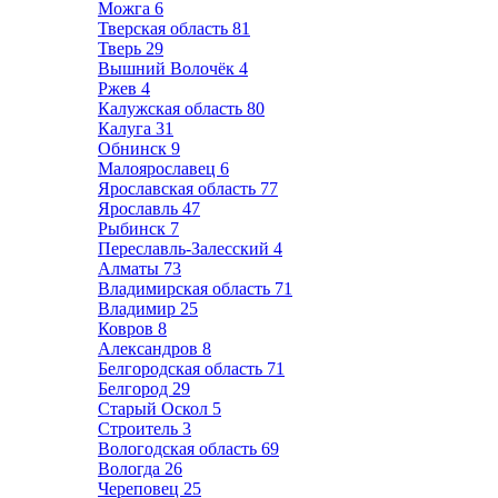
Можга
6
Тверская область
81
Тверь
29
Вышний Волочёк
4
Ржев
4
Калужская область
80
Калуга
31
Обнинск
9
Малоярославец
6
Ярославская область
77
Ярославль
47
Рыбинск
7
Переславль-Залесский
4
Алматы
73
Владимирская область
71
Владимир
25
Ковров
8
Александров
8
Белгородская область
71
Белгород
29
Старый Оскол
5
Строитель
3
Вологодская область
69
Вологда
26
Череповец
25