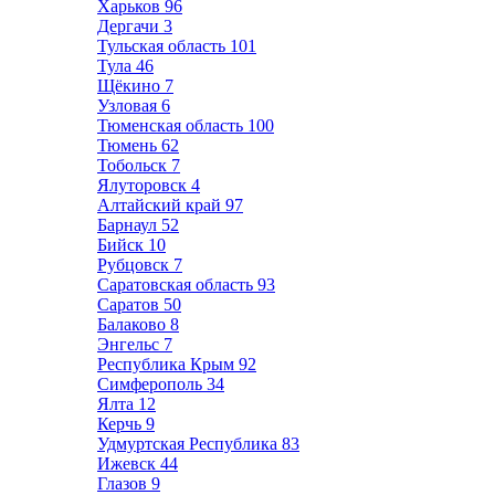
Харьков
96
Дергачи
3
Тульская область
101
Тула
46
Щёкино
7
Узловая
6
Тюменская область
100
Тюмень
62
Тобольск
7
Ялуторовск
4
Алтайский край
97
Барнаул
52
Бийск
10
Рубцовск
7
Саратовская область
93
Саратов
50
Балаково
8
Энгельс
7
Республика Крым
92
Симферополь
34
Ялта
12
Керчь
9
Удмуртская Республика
83
Ижевск
44
Глазов
9