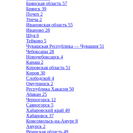
Брянская область
57
Брянск
39
Почеп
2
Унеча
2
Ивановская область
55
Иваново
28
Шуя
6
Тейково
5
Чувашская Республика — Чувашия
51
Чебоксары
28
Новочебоксарск
4
Канаш
2
Кировская область
51
Киров
30
Слободской
4
Омутнинск
2
Республика Хакасия
50
Абакан
25
Черногорск
12
Саяногорск
5
Хабаровский край
49
Хабаровск
37
Комсомольск-на-Амуре
8
Амурск
2
Рязанская область
49