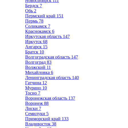
Новосибирск
111
Бердск
7
Обь
2
Пермский край
151
Пермь
78
Соликамск
7
Краснокамск
6
Иркутская область
147
Иркутск
68
Ангарск
15
Братск
10
Волгоградская область
147
Волгоград
83
Волжский
11
Михайловка
6
Ленинградская область
140
Гатчина
12
Мурино
10
Тосно
7
Воронежская область
137
Воронеж
88
Лиски
7
Семилуки
5
Приморский край
133
Владивосток
38