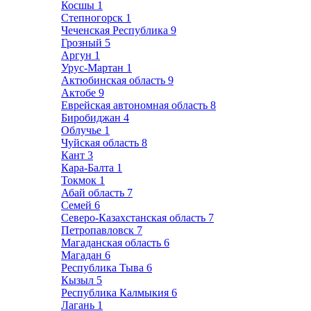
Косшы
1
Степногорск
1
Чеченская Республика
9
Грозный
5
Аргун
1
Урус-Мартан
1
Актюбинская область
9
Актобе
9
Еврейская автономная область
8
Биробиджан
4
Облучье
1
Чуйская область
8
Кант
3
Кара-Балта
1
Токмок
1
Абай область
7
Семей
6
Северо-Казахстанская область
7
Петропавловск
7
Магаданская область
6
Магадан
6
Республика Тыва
6
Кызыл
5
Республика Калмыкия
6
Лагань
1