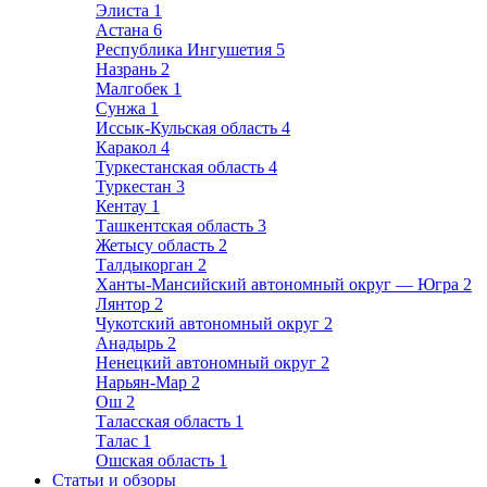
Элиста
1
Астана
6
Республика Ингушетия
5
Назрань
2
Малгобек
1
Сунжа
1
Иссык-Кульская область
4
Каракол
4
Туркестанская область
4
Туркестан
3
Кентау
1
Ташкентская область
3
Жетысу область
2
Талдыкорган
2
Ханты-Мансийский автономный округ — Югра
2
Лянтор
2
Чукотский автономный округ
2
Анадырь
2
Ненецкий автономный округ
2
Нарьян-Мар
2
Ош
2
Таласская область
1
Талас
1
Ошская область
1
Статьи и обзоры