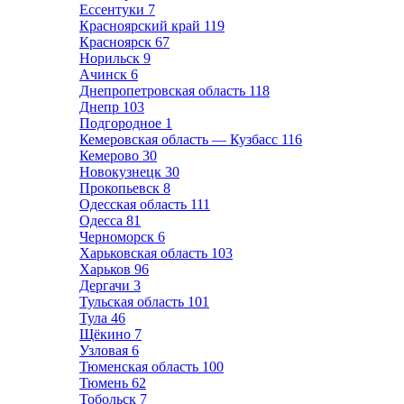
Ессентуки
7
Красноярский край
119
Красноярск
67
Норильск
9
Ачинск
6
Днепропетровская область
118
Днепр
103
Подгородное
1
Кемеровская область — Кузбасс
116
Кемерово
30
Новокузнецк
30
Прокопьевск
8
Одесская область
111
Одесса
81
Черноморск
6
Харьковская область
103
Харьков
96
Дергачи
3
Тульская область
101
Тула
46
Щёкино
7
Узловая
6
Тюменская область
100
Тюмень
62
Тобольск
7