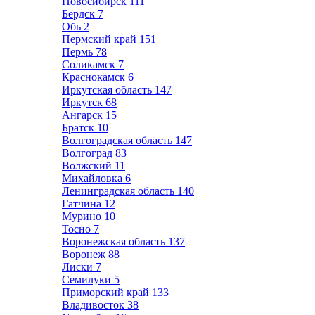
Новосибирск
111
Бердск
7
Обь
2
Пермский край
151
Пермь
78
Соликамск
7
Краснокамск
6
Иркутская область
147
Иркутск
68
Ангарск
15
Братск
10
Волгоградская область
147
Волгоград
83
Волжский
11
Михайловка
6
Ленинградская область
140
Гатчина
12
Мурино
10
Тосно
7
Воронежская область
137
Воронеж
88
Лиски
7
Семилуки
5
Приморский край
133
Владивосток
38