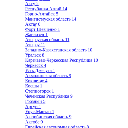
Аксу
2
Республика Алтай
14
Горно-Алтайск
5
Мангистауская область
14
Актау
6
Форт-Шевченко
1
Жанаозен
1
Атырауская область
11
Атырау
11
Западно-Казахстанская область
10
Уральск
8
Карачаево-Черкесская Республика
10
Черкесск
4
Усть-Джегута
1
Акмолинская область
9
Кокшетау
4
Косшы
1
Степногорск
1
Чеченская Республика
9
Грозный
5
Аргун
1
Урус-Мартан
1
Актюбинская область
9
Актобе
9
Еврейская автономная область
8