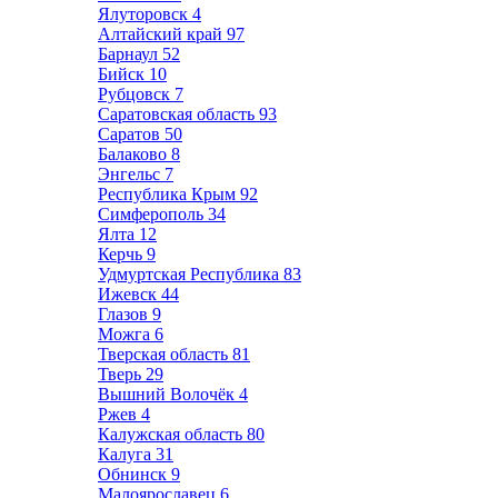
Ялуторовск
4
Алтайский край
97
Барнаул
52
Бийск
10
Рубцовск
7
Саратовская область
93
Саратов
50
Балаково
8
Энгельс
7
Республика Крым
92
Симферополь
34
Ялта
12
Керчь
9
Удмуртская Республика
83
Ижевск
44
Глазов
9
Можга
6
Тверская область
81
Тверь
29
Вышний Волочёк
4
Ржев
4
Калужская область
80
Калуга
31
Обнинск
9
Малоярославец
6