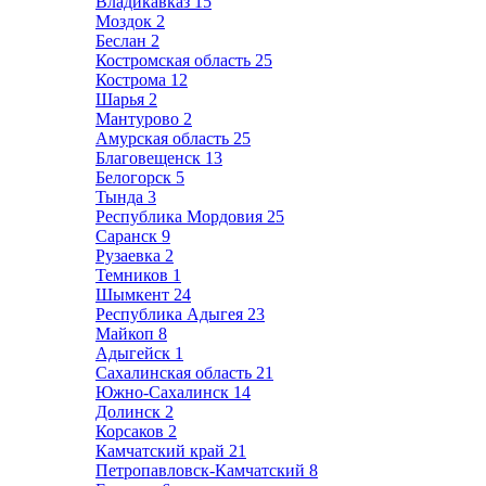
Владикавказ
15
Моздок
2
Беслан
2
Костромская область
25
Кострома
12
Шарья
2
Мантурово
2
Амурская область
25
Благовещенск
13
Белогорск
5
Тында
3
Республика Мордовия
25
Саранск
9
Рузаевка
2
Темников
1
Шымкент
24
Республика Адыгея
23
Майкоп
8
Адыгейск
1
Сахалинская область
21
Южно-Сахалинск
14
Долинск
2
Корсаков
2
Камчатский край
21
Петропавловск-Камчатский
8