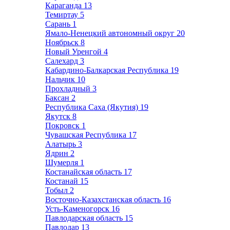
Караганда
13
Темиртау
5
Сарань
1
Ямало-Ненецкий автономный округ
20
Ноябрьск
8
Новый Уренгой
4
Салехард
3
Кабардино-Балкарская Республика
19
Нальчик
10
Прохладный
3
Баксан
2
Республика Саха (Якутия)
19
Якутск
8
Покровск
1
Чувашская Республика
17
Алатырь
3
Ядрин
2
Шумерля
1
Костанайская область
17
Костанай
15
Тобыл
2
Восточно-Казахстанская область
16
Усть-Каменогорск
16
Павлодарская область
15
Павлодар
13