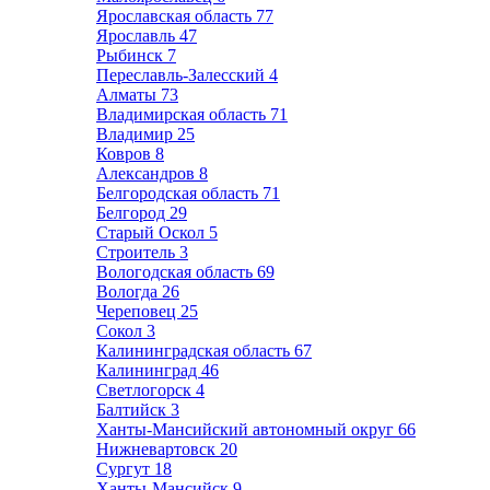
Ярославская область
77
Ярославль
47
Рыбинск
7
Переславль-Залесский
4
Алматы
73
Владимирская область
71
Владимир
25
Ковров
8
Александров
8
Белгородская область
71
Белгород
29
Старый Оскол
5
Строитель
3
Вологодская область
69
Вологда
26
Череповец
25
Сокол
3
Калининградская область
67
Калининград
46
Светлогорск
4
Балтийск
3
Ханты-Мансийский автономный округ
66
Нижневартовск
20
Сургут
18
Ханты-Мансийск
9