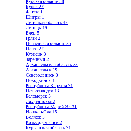
Курская область
38
Курск
27
Фатеж
1
Щигры
1
Липецкая область
37
Липецк
19
Елец
5
Грязи
2
Пензенская область
35
Пенза
27
Кузнецк
3
Заречный
2
Архангельская область
33
Архангельск
19
Северодвинск
8
Новодвинск
3
Республика Карелия
31
Петрозаводск
13
Беломорск
3
Лахденпохья
2
Республика Марий Эл
31
Йошкар-Ола
15
Волжск
3
Козьмодемьянск
2
Курганская область
31