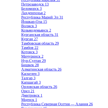
Петрозаводск
13
Беломорск
3
Лахденпохья
2
Республика Марий Эл
31
Йошкар-Ола
15
Волжск
3
Козьмодемьянск
2
Курганская область
31
Курган
27
Тамбовская область
29
Тамбов
22
Котовск
3
Мичуринск
2
Нур-Султан
29
Бишкек
28
Алматинская область
26
Каскелен
3
Талгар
3
Капшагай
3
Орловская область
26
Орел
21
Дмитровск
1
Мценск
1
Республика Северная Осетия — Алания
26