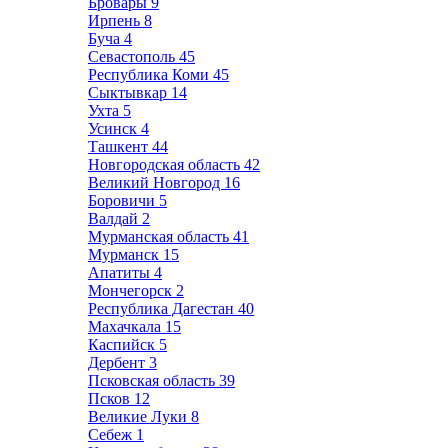
Бровары
9
Ирпень
8
Буча
4
Севастополь
45
Республика Коми
45
Сыктывкар
14
Ухта
5
Усинск
4
Ташкент
44
Новгородская область
42
Великий Новгород
16
Боровичи
5
Валдай
2
Мурманская область
41
Мурманск
15
Апатиты
4
Мончегорск
2
Республика Дагестан
40
Махачкала
15
Каспийск
5
Дербент
3
Псковская область
39
Псков
12
Великие Луки
8
Себеж
1