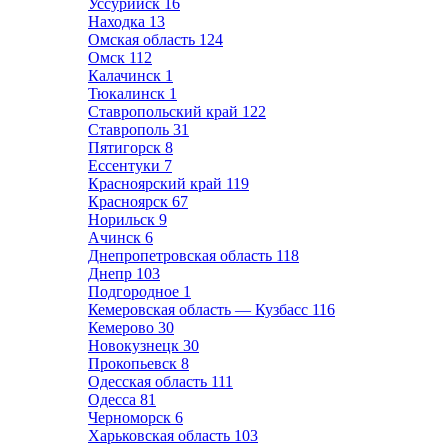
Уссурийск
16
Находка
13
Омская область
124
Омск
112
Калачинск
1
Тюкалинск
1
Ставропольский край
122
Ставрополь
31
Пятигорск
8
Ессентуки
7
Красноярский край
119
Красноярск
67
Норильск
9
Ачинск
6
Днепропетровская область
118
Днепр
103
Подгородное
1
Кемеровская область — Кузбасс
116
Кемерово
30
Новокузнецк
30
Прокопьевск
8
Одесская область
111
Одесса
81
Черноморск
6
Харьковская область
103