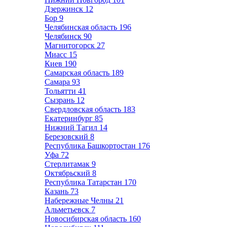
Дзержинск
12
Бор
9
Челябинская область
196
Челябинск
90
Магнитогорск
27
Миасс
15
Киев
190
Самарская область
189
Самара
93
Тольятти
41
Сызрань
12
Свердловская область
183
Екатеринбург
85
Нижний Тагил
14
Березовский
8
Республика Башкортостан
176
Уфа
72
Стерлитамак
9
Октябрьский
8
Республика Татарстан
170
Казань
73
Набережные Челны
21
Альметьевск
7
Новосибирская область
160