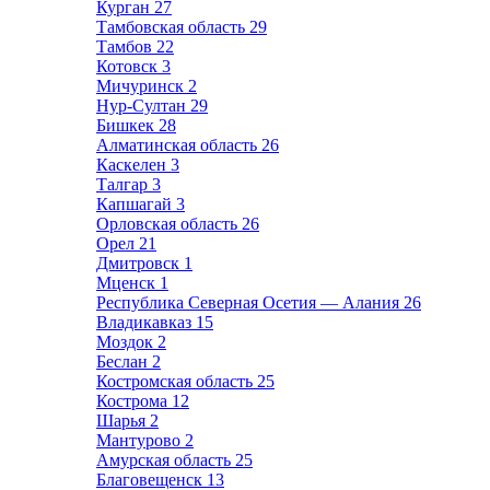
Курган
27
Тамбовская область
29
Тамбов
22
Котовск
3
Мичуринск
2
Нур-Султан
29
Бишкек
28
Алматинская область
26
Каскелен
3
Талгар
3
Капшагай
3
Орловская область
26
Орел
21
Дмитровск
1
Мценск
1
Республика Северная Осетия — Алания
26
Владикавказ
15
Моздок
2
Беслан
2
Костромская область
25
Кострома
12
Шарья
2
Мантурово
2
Амурская область
25
Благовещенск
13