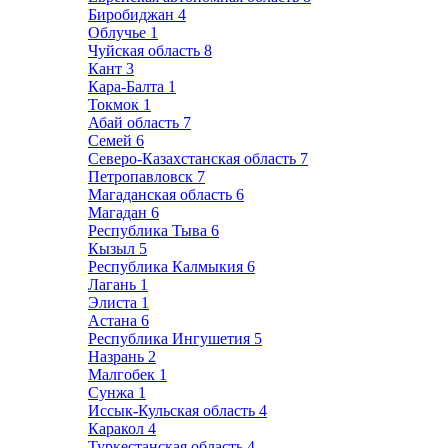
Биробиджан
4
Облучье
1
Чуйская область
8
Кант
3
Кара-Балта
1
Токмок
1
Абай область
7
Семей
6
Северо-Казахстанская область
7
Петропавловск
7
Магаданская область
6
Магадан
6
Республика Тыва
6
Кызыл
5
Республика Калмыкия
6
Лагань
1
Элиста
1
Астана
6
Республика Ингушетия
5
Назрань
2
Малгобек
1
Сунжа
1
Иссык-Кульская область
4
Каракол
4
Туркестанская область
4