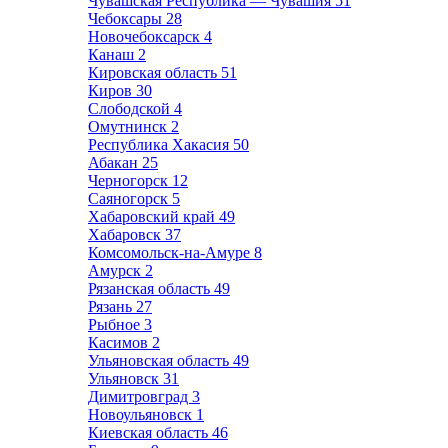
Чувашская Республика — Чувашия
51
Чебоксары
28
Новочебоксарск
4
Канаш
2
Кировская область
51
Киров
30
Слободской
4
Омутнинск
2
Республика Хакасия
50
Абакан
25
Черногорск
12
Саяногорск
5
Хабаровский край
49
Хабаровск
37
Комсомольск-на-Амуре
8
Амурск
2
Рязанская область
49
Рязань
27
Рыбное
3
Касимов
2
Ульяновская область
49
Ульяновск
31
Димитровград
3
Новоульяновск
1
Киевская область
46