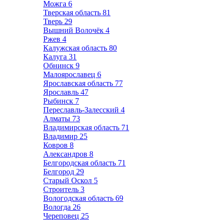
Можга
6
Тверская область
81
Тверь
29
Вышний Волочёк
4
Ржев
4
Калужская область
80
Калуга
31
Обнинск
9
Малоярославец
6
Ярославская область
77
Ярославль
47
Рыбинск
7
Переславль-Залесский
4
Алматы
73
Владимирская область
71
Владимир
25
Ковров
8
Александров
8
Белгородская область
71
Белгород
29
Старый Оскол
5
Строитель
3
Вологодская область
69
Вологда
26
Череповец
25