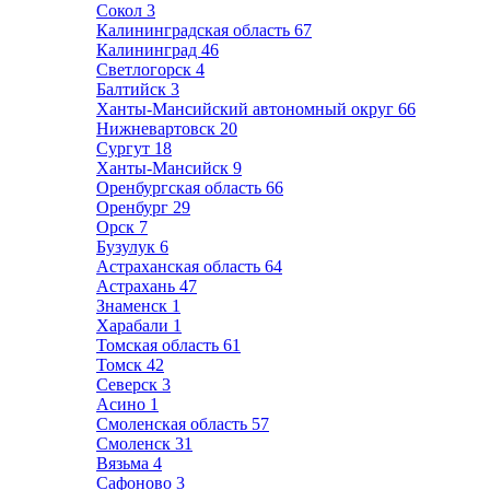
Сокол
3
Калининградская область
67
Калининград
46
Светлогорск
4
Балтийск
3
Ханты-Мансийский автономный округ
66
Нижневартовск
20
Сургут
18
Ханты-Мансийск
9
Оренбургская область
66
Оренбург
29
Орск
7
Бузулук
6
Астраханская область
64
Астрахань
47
Знаменск
1
Харабали
1
Томская область
61
Томск
42
Северск
3
Асино
1
Смоленская область
57
Смоленск
31
Вязьма
4
Сафоново
3