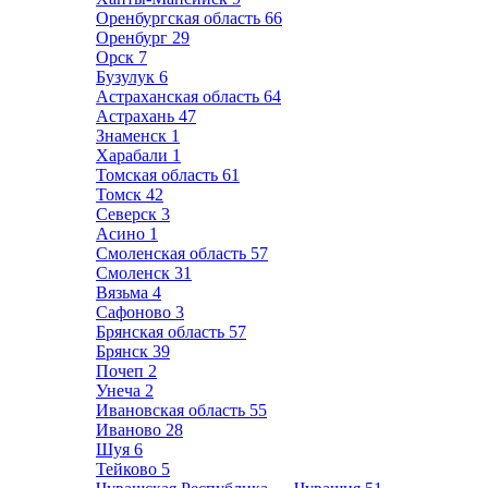
Оренбургская область
66
Оренбург
29
Орск
7
Бузулук
6
Астраханская область
64
Астрахань
47
Знаменск
1
Харабали
1
Томская область
61
Томск
42
Северск
3
Асино
1
Смоленская область
57
Смоленск
31
Вязьма
4
Сафоново
3
Брянская область
57
Брянск
39
Почеп
2
Унеча
2
Ивановская область
55
Иваново
28
Шуя
6
Тейково
5