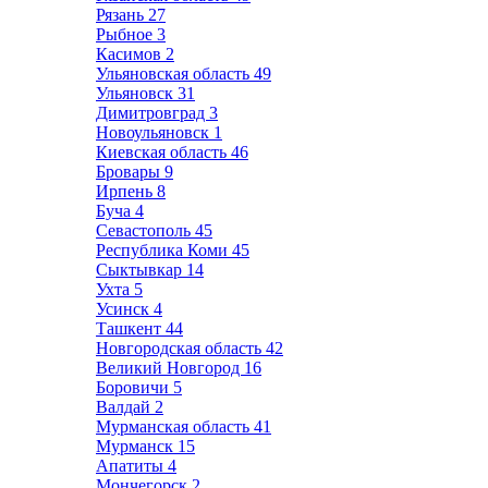
Рязань
27
Рыбное
3
Касимов
2
Ульяновская область
49
Ульяновск
31
Димитровград
3
Новоульяновск
1
Киевская область
46
Бровары
9
Ирпень
8
Буча
4
Севастополь
45
Республика Коми
45
Сыктывкар
14
Ухта
5
Усинск
4
Ташкент
44
Новгородская область
42
Великий Новгород
16
Боровичи
5
Валдай
2
Мурманская область
41
Мурманск
15
Апатиты
4
Мончегорск
2