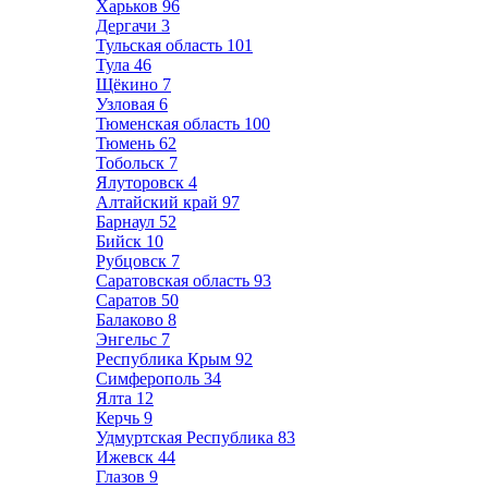
Харьков
96
Дергачи
3
Тульская область
101
Тула
46
Щёкино
7
Узловая
6
Тюменская область
100
Тюмень
62
Тобольск
7
Ялуторовск
4
Алтайский край
97
Барнаул
52
Бийск
10
Рубцовск
7
Саратовская область
93
Саратов
50
Балаково
8
Энгельс
7
Республика Крым
92
Симферополь
34
Ялта
12
Керчь
9
Удмуртская Республика
83
Ижевск
44
Глазов
9