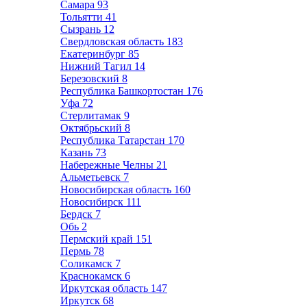
Самара
93
Тольятти
41
Сызрань
12
Свердловская область
183
Екатеринбург
85
Нижний Тагил
14
Березовский
8
Республика Башкортостан
176
Уфа
72
Стерлитамак
9
Октябрьский
8
Республика Татарстан
170
Казань
73
Набережные Челны
21
Альметьевск
7
Новосибирская область
160
Новосибирск
111
Бердск
7
Обь
2
Пермский край
151
Пермь
78
Соликамск
7
Краснокамск
6
Иркутская область
147
Иркутск
68