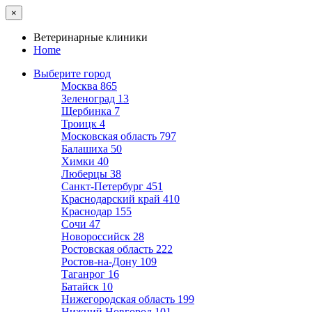
×
Ветеринарные клиники
Home
Выберите город
Москва
865
Зеленоград
13
Щербинка
7
Троицк
4
Московская область
797
Балашиха
50
Химки
40
Люберцы
38
Санкт-Петербург
451
Краснодарский край
410
Краснодар
155
Сочи
47
Новороссийск
28
Ростовская область
222
Ростов-на-Дону
109
Таганрог
16
Батайск
10
Нижегородская область
199
Нижний Новгород
101