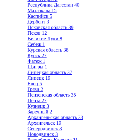
Республика Дагестан
40
Махачкала
15
Каспийск
5
Дербент
3
Псковская область
39
Псков
12
Великие Луки
8
Себеж
1
Курская область
38
Курск
27
Фатеж
1
Щигры
1
Липецкая область
37
Липецк
19
Елец
5
Грязи
2
Пензенская область
35
Пенза
27
Кузнецк
3
Заречный
2
Архангельская область
33
Архангельск
19
Северодвинск
8
Новодвинск
3
Республика Карелия
31