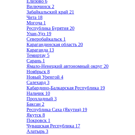
Елизово
6
Вилючинск
2
Забайкальский край
21
Чита
18
Могоча
1
Республика Бурятия
20
Улан-Удэ
19
Северобайкальск
1
Карагандинская область
20
Караганда
13
Темиртау
5
Сарань
1
Ямало-Ненецкий автономный округ
20
Ноябрьск
8
Новый Уренгой
4
Салехард
3
Кабардино-Балкарская Республика
19
Нальчик
10
Прохладный
3
Баксан
2
Республика Саха (Якутия)
19
Якутск
8
Покровск
1
Чувашская Республика
17
Алатырь
3