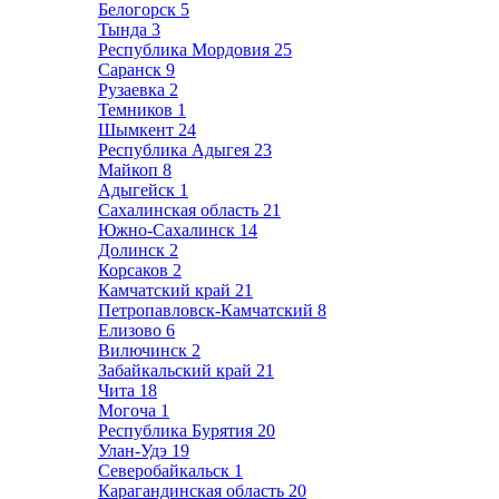
Белогорск
5
Тында
3
Республика Мордовия
25
Саранск
9
Рузаевка
2
Темников
1
Шымкент
24
Республика Адыгея
23
Майкоп
8
Адыгейск
1
Сахалинская область
21
Южно-Сахалинск
14
Долинск
2
Корсаков
2
Камчатский край
21
Петропавловск-Камчатский
8
Елизово
6
Вилючинск
2
Забайкальский край
21
Чита
18
Могоча
1
Республика Бурятия
20
Улан-Удэ
19
Северобайкальск
1
Карагандинская область
20