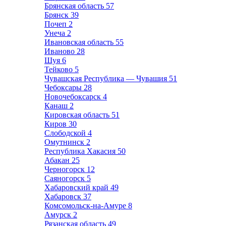
Брянская область
57
Брянск
39
Почеп
2
Унеча
2
Ивановская область
55
Иваново
28
Шуя
6
Тейково
5
Чувашская Республика — Чувашия
51
Чебоксары
28
Новочебоксарск
4
Канаш
2
Кировская область
51
Киров
30
Слободской
4
Омутнинск
2
Республика Хакасия
50
Абакан
25
Черногорск
12
Саяногорск
5
Хабаровский край
49
Хабаровск
37
Комсомольск-на-Амуре
8
Амурск
2
Рязанская область
49