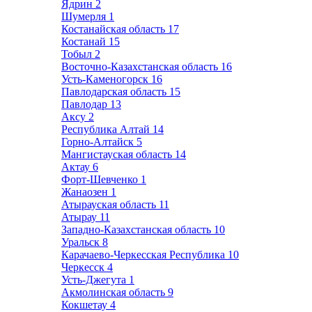
Ядрин
2
Шумерля
1
Костанайская область
17
Костанай
15
Тобыл
2
Восточно-Казахстанская область
16
Усть-Каменогорск
16
Павлодарская область
15
Павлодар
13
Аксу
2
Республика Алтай
14
Горно-Алтайск
5
Мангистауская область
14
Актау
6
Форт-Шевченко
1
Жанаозен
1
Атырауская область
11
Атырау
11
Западно-Казахстанская область
10
Уральск
8
Карачаево-Черкесская Республика
10
Черкесск
4
Усть-Джегута
1
Акмолинская область
9
Кокшетау
4