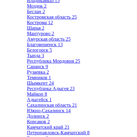
Владикавказ
15
Моздок
2
Беслан
2
Костромская область
25
Кострома
12
Шарья
2
Мантурово
2
Амурская область
25
Благовещенск
13
Белогорск
5
Тында
3
Республика Мордовия
25
Саранск
9
Рузаевка
2
Темников
1
Шымкент
24
Республика Адыгея
23
Майкоп
8
Адыгейск
1
Сахалинская область
21
Южно-Сахалинск
14
Долинск
2
Корсаков
2
Камчатский край
21
Петропавловск-Камчатский
8