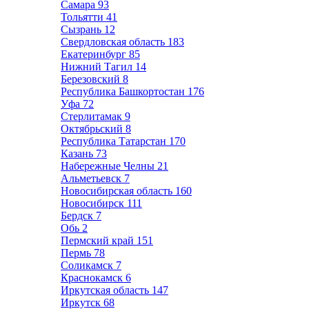
Самара
93
Тольятти
41
Сызрань
12
Свердловская область
183
Екатеринбург
85
Нижний Тагил
14
Березовский
8
Республика Башкортостан
176
Уфа
72
Стерлитамак
9
Октябрьский
8
Республика Татарстан
170
Казань
73
Набережные Челны
21
Альметьевск
7
Новосибирская область
160
Новосибирск
111
Бердск
7
Обь
2
Пермский край
151
Пермь
78
Соликамск
7
Краснокамск
6
Иркутская область
147
Иркутск
68