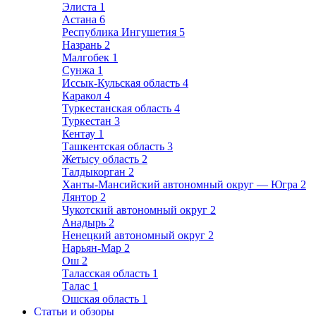
Элиста
1
Астана
6
Республика Ингушетия
5
Назрань
2
Малгобек
1
Сунжа
1
Иссык-Кульская область
4
Каракол
4
Туркестанская область
4
Туркестан
3
Кентау
1
Ташкентская область
3
Жетысу область
2
Талдыкорган
2
Ханты-Мансийский автономный округ — Югра
2
Лянтор
2
Чукотский автономный округ
2
Анадырь
2
Ненецкий автономный округ
2
Нарьян-Мар
2
Ош
2
Таласская область
1
Талас
1
Ошская область
1
Статьи и обзоры