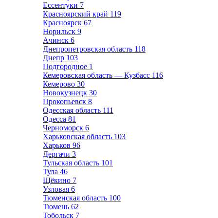
Ессентуки
7
Красноярский край
119
Красноярск
67
Норильск
9
Ачинск
6
Днепропетровская область
118
Днепр
103
Подгородное
1
Кемеровская область — Кузбасс
116
Кемерово
30
Новокузнецк
30
Прокопьевск
8
Одесская область
111
Одесса
81
Черноморск
6
Харьковская область
103
Харьков
96
Дергачи
3
Тульская область
101
Тула
46
Щёкино
7
Узловая
6
Тюменская область
100
Тюмень
62
Тобольск
7