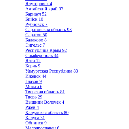
Ялуторовск
4
Алтайский край
97
Барнаул
52
Бийск
10
Рубцовск
7
Саратовская область
93
Саратов
50
Балаково
8
Энгельс
7
Республика Крым
92
Симферополь
34
Ялта
12
Керчь
9
Удмуртская Республика
83
Ижевск
44
Глазов
9
Можга
6
Тверская область
81
Тверь
29
Вышний Волочёк
4
Ржев
4
Калужская область
80
Калуга
31
Обнинск
9
Малоярославец
6