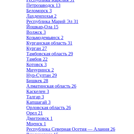
Петрозаводск
13
Беломорск
3
Лахденпохья
2
Республика Марий Эл
31
Йошкар-Ола
15
Волжск
3
Козьмодемьянск
2
Курганская область
31
Курган
27
Тамбовская область
29
Тамбов
22
Котовск
3
Мичуринск
2
Нур-Султан
29
Бишкек
28
Алматинская область
26
Каскелен
3
Талгар
3
Капшагай
3
Орловская область
26
Орел
21
Дмитровск
1
Мценск
1
Республика Северная Осетия — Алания
26