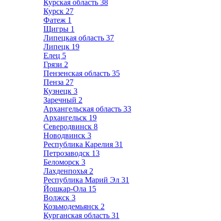
Курская область
38
Курск
27
Фатеж
1
Щигры
1
Липецкая область
37
Липецк
19
Елец
5
Грязи
2
Пензенская область
35
Пенза
27
Кузнецк
3
Заречный
2
Архангельская область
33
Архангельск
19
Северодвинск
8
Новодвинск
3
Республика Карелия
31
Петрозаводск
13
Беломорск
3
Лахденпохья
2
Республика Марий Эл
31
Йошкар-Ола
15
Волжск
3
Козьмодемьянск
2
Курганская область
31