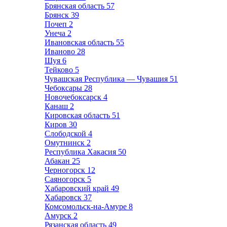
Брянская область
57
Брянск
39
Почеп
2
Унеча
2
Ивановская область
55
Иваново
28
Шуя
6
Тейково
5
Чувашская Республика — Чувашия
51
Чебоксары
28
Новочебоксарск
4
Канаш
2
Кировская область
51
Киров
30
Слободской
4
Омутнинск
2
Республика Хакасия
50
Абакан
25
Черногорск
12
Саяногорск
5
Хабаровский край
49
Хабаровск
37
Комсомольск-на-Амуре
8
Амурск
2
Рязанская область
49