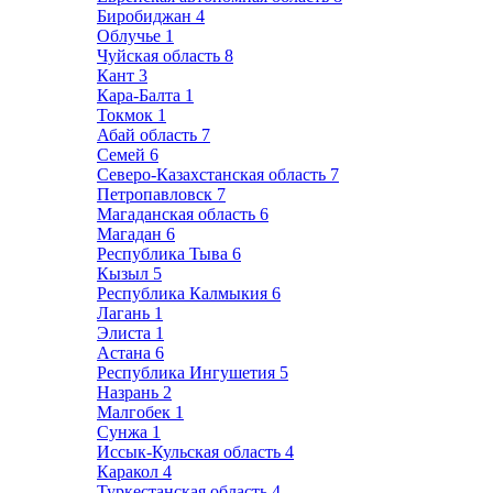
Биробиджан
4
Облучье
1
Чуйская область
8
Кант
3
Кара-Балта
1
Токмок
1
Абай область
7
Семей
6
Северо-Казахстанская область
7
Петропавловск
7
Магаданская область
6
Магадан
6
Республика Тыва
6
Кызыл
5
Республика Калмыкия
6
Лагань
1
Элиста
1
Астана
6
Республика Ингушетия
5
Назрань
2
Малгобек
1
Сунжа
1
Иссык-Кульская область
4
Каракол
4
Туркестанская область
4