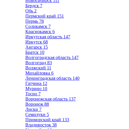
Новосибирск
111
Бердск
7
Обь
2
Пермский край
151
Пермь
78
Соликамск
7
Краснокамск
6
Иркутская область
147
Иркутск
68
Ангарск
15
Братск
10
Волгоградская область
147
Волгоград
83
Волжский
11
Михайловка
6
Ленинградская область
140
Гатчина
12
Мурино
10
Тосно
7
Воронежская область
137
Воронеж
88
Лиски
7
Семилуки
5
Приморский край
133
Владивосток
38