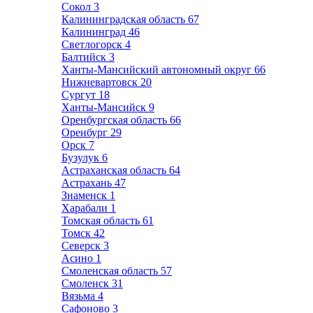
Сокол
3
Калининградская область
67
Калининград
46
Светлогорск
4
Балтийск
3
Ханты-Мансийский автономный округ
66
Нижневартовск
20
Сургут
18
Ханты-Мансийск
9
Оренбургская область
66
Оренбург
29
Орск
7
Бузулук
6
Астраханская область
64
Астрахань
47
Знаменск
1
Харабали
1
Томская область
61
Томск
42
Северск
3
Асино
1
Смоленская область
57
Смоленск
31
Вязьма
4
Сафоново
3