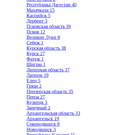
Республика Дагестан
40
Махачкала
15
Каспийск
5
Дербент
3
Псковская область
39
Псков
12
Великие Луки
8
Себеж
1
Курская область
38
Курск
27
Фатеж
1
Щигры
1
Липецкая область
37
Липецк
19
Елец
5
Грязи
2
Пензенская область
35
Пенза
27
Кузнецк
3
Заречный
2
Архангельская область
33
Архангельск
19
Северодвинск
8
Новодвинск
3
Республика Карелия
31