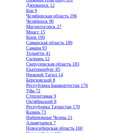
Дзержинск
12
Бор
9
Челябинская область
196
Челябинск
90
Магнитогорск
27
Миасс
15
Киев
190
Самарская область
189
Самара
93
Тольятти
41
Сызрань
12
Свердловская область
183
Екатеринбург
85
Нижний Тагил
14
Березовский
8
Республика Башкортостан
176
Уфа
72
Стерлитамак
9
Октябрьский
8
Республика Татарстан
170
Казань
73
Набережные Челны
21
Альметьевск
7
Новосибирская область
160