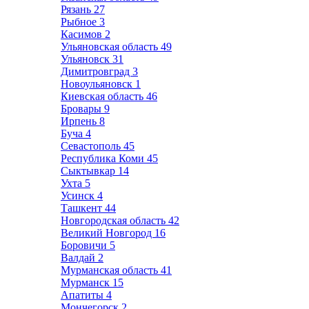
Рязань
27
Рыбное
3
Касимов
2
Ульяновская область
49
Ульяновск
31
Димитровград
3
Новоульяновск
1
Киевская область
46
Бровары
9
Ирпень
8
Буча
4
Севастополь
45
Республика Коми
45
Сыктывкар
14
Ухта
5
Усинск
4
Ташкент
44
Новгородская область
42
Великий Новгород
16
Боровичи
5
Валдай
2
Мурманская область
41
Мурманск
15
Апатиты
4
Мончегорск
2