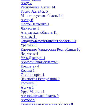
Аксу
2
Республика Алтай
14
Горно-Алтайск
5
Мангистауская область
14
Актау
6
Форт-Шевченко
1
Жанаозен
1
Атырауская область
11
Атырау
11
Западно-Казахстанская область
10
Уральск
8
Карачаево-Черкесская Республика
10
Черкесск
4
Усть-Джегута
1
Акмолинская область
9
Кокшетау
4
Косшы
1
Степногорск
1
Чеченская Республика
9
Грозный
5
Аргун
1
Урус-Мартан
1
Актюбинская область
9
Актобе
9
Еврейская автономная область
8