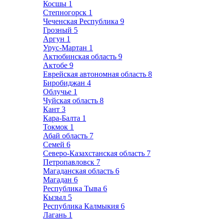
Косшы
1
Степногорск
1
Чеченская Республика
9
Грозный
5
Аргун
1
Урус-Мартан
1
Актюбинская область
9
Актобе
9
Еврейская автономная область
8
Биробиджан
4
Облучье
1
Чуйская область
8
Кант
3
Кара-Балта
1
Токмок
1
Абай область
7
Семей
6
Северо-Казахстанская область
7
Петропавловск
7
Магаданская область
6
Магадан
6
Республика Тыва
6
Кызыл
5
Республика Калмыкия
6
Лагань
1