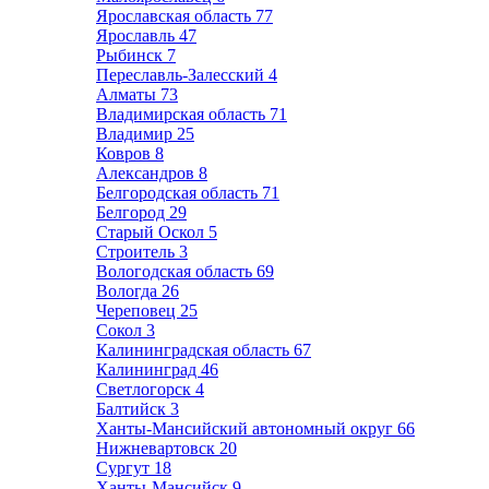
Ярославская область
77
Ярославль
47
Рыбинск
7
Переславль-Залесский
4
Алматы
73
Владимирская область
71
Владимир
25
Ковров
8
Александров
8
Белгородская область
71
Белгород
29
Старый Оскол
5
Строитель
3
Вологодская область
69
Вологда
26
Череповец
25
Сокол
3
Калининградская область
67
Калининград
46
Светлогорск
4
Балтийск
3
Ханты-Мансийский автономный округ
66
Нижневартовск
20
Сургут
18
Ханты-Мансийск
9