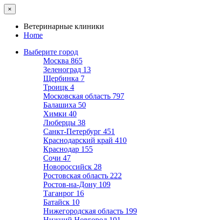
×
Ветеринарные клиники
Home
Выберите город
Москва
865
Зеленоград
13
Щербинка
7
Троицк
4
Московская область
797
Балашиха
50
Химки
40
Люберцы
38
Санкт-Петербург
451
Краснодарский край
410
Краснодар
155
Сочи
47
Новороссийск
28
Ростовская область
222
Ростов-на-Дону
109
Таганрог
16
Батайск
10
Нижегородская область
199
Нижний Новгород
101