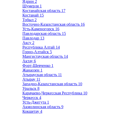
Ядрин
2
Шумерля
1
Костанайская область
17
Костанай
15
Тобыл
2
Восточно-Казахстанская область
16
Усть-Каменогорск
16
Павлодарская область
15
Павлодар
13
Аксу
2
Республика Алтай
14
Горно-Алтайск
5
Мангистауская область
14
Актау
6
Форт-Шевченко
1
Жанаозен
1
Атырауская область
11
Атырау
11
Западно-Казахстанская область
10
Уральск
8
Карачаево-Черкесская Республика
10
Черкесск
4
Усть-Джегута
1
Акмолинская область
9
Кокшетау
4