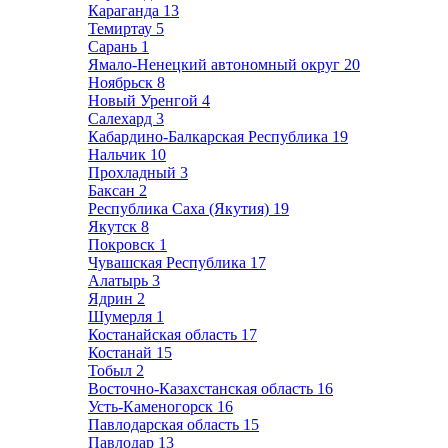
Караганда
13
Темиртау
5
Сарань
1
Ямало-Ненецкий автономный округ
20
Ноябрьск
8
Новый Уренгой
4
Салехард
3
Кабардино-Балкарская Республика
19
Нальчик
10
Прохладный
3
Баксан
2
Республика Саха (Якутия)
19
Якутск
8
Покровск
1
Чувашская Республика
17
Алатырь
3
Ядрин
2
Шумерля
1
Костанайская область
17
Костанай
15
Тобыл
2
Восточно-Казахстанская область
16
Усть-Каменогорск
16
Павлодарская область
15
Павлодар
13