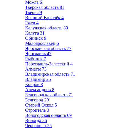
Можга
6
Тверская область
81
Тверь
29
Вышний Волочёк
4
Ржев
4
Калужская область
80
Калуга
31
Обнинск
9
Малоярославец
6
Ярославская область
77
Ярославль
47
Рыбинск
7
Переславль-Залесский
4
Алматы
73
Владимирская область
71
Владимир
25
Ковров
8
Александров
8
Белгородская область
71
Белгород
29
Старый Оскол
5
Строитель
3
Вологодская область
69
Вологда
26
Череповец
25