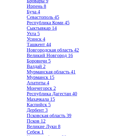
Бровары
9
Ирпень
8
Буча
4
Севастополь
45
Республика Коми
45
Сыктывкар
14
Ухта
5
Усинск
4
Ташкент
44
Новгородская область
42
Великий Новгород
16
Боровичи
5
Валдай
2
Мурманская область
41
Мурманск
15
Апатиты
4
Мончегорск
2
Республика Дагестан
40
Махачкала
15
Каспийск
5
Дербент
3
Псковская область
39
Псков
12
Великие Луки
8
Себеж
1