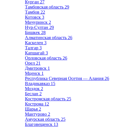
Курган
27
Тамбовская область
29
Тамбов
22
Котовск
3
Мичуринск
2
Нур-Султан
29
Бишкек
28
Алматинская область
26
Каскелен
3
Талгар
3
Капшагай
3
Орловская область
26
Орел
21
Дмитровск
1
Мценск
1
Республика Северная Осетия — Алания
26
Владикавказ
15
Моздок
2
Беслан
2
Костромская область
25
Кострома
12
Шарья
2
Мантурово
2
Амурская область
25
Благовещенск
13