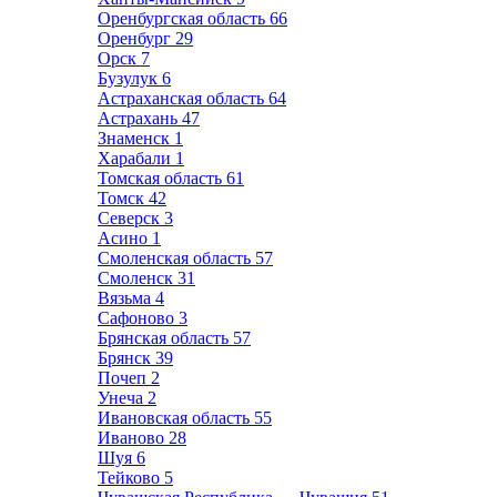
Оренбургская область
66
Оренбург
29
Орск
7
Бузулук
6
Астраханская область
64
Астрахань
47
Знаменск
1
Харабали
1
Томская область
61
Томск
42
Северск
3
Асино
1
Смоленская область
57
Смоленск
31
Вязьма
4
Сафоново
3
Брянская область
57
Брянск
39
Почеп
2
Унеча
2
Ивановская область
55
Иваново
28
Шуя
6
Тейково
5