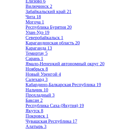
Елизово
6
Вилючинск
2
Забайкальский край
21
Чита
18
Могоча
1
Республика Бурятия
20
Улан-Удэ
19
Северобайкальск
1
Карагандинская область
20
Караганда
13
Темиртау
5
Сарань
1
Ямало-Ненецкий автономный округ
20
Ноябрьск
8
Новый Уренгой
4
Салехард
3
Кабардино-Балкарская Республика
19
Нальчик
10
Прохладный
3
Баксан
2
Республика Саха (Якутия)
19
Якутск
8
Покровск
1
Чувашская Республика
17
Алатырь
3