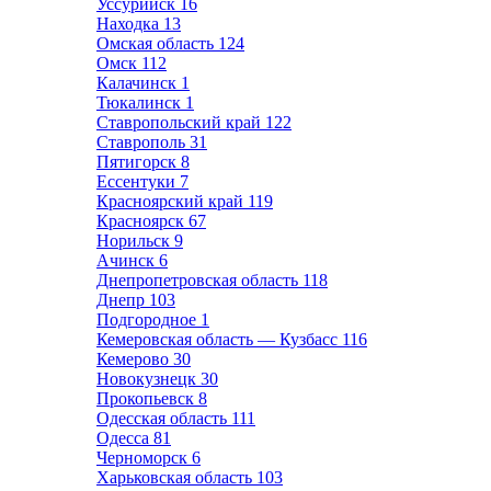
Уссурийск
16
Находка
13
Омская область
124
Омск
112
Калачинск
1
Тюкалинск
1
Ставропольский край
122
Ставрополь
31
Пятигорск
8
Ессентуки
7
Красноярский край
119
Красноярск
67
Норильск
9
Ачинск
6
Днепропетровская область
118
Днепр
103
Подгородное
1
Кемеровская область — Кузбасс
116
Кемерово
30
Новокузнецк
30
Прокопьевск
8
Одесская область
111
Одесса
81
Черноморск
6
Харьковская область
103