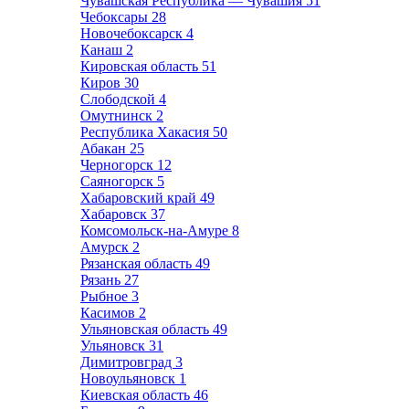
Чувашская Республика — Чувашия
51
Чебоксары
28
Новочебоксарск
4
Канаш
2
Кировская область
51
Киров
30
Слободской
4
Омутнинск
2
Республика Хакасия
50
Абакан
25
Черногорск
12
Саяногорск
5
Хабаровский край
49
Хабаровск
37
Комсомольск-на-Амуре
8
Амурск
2
Рязанская область
49
Рязань
27
Рыбное
3
Касимов
2
Ульяновская область
49
Ульяновск
31
Димитровград
3
Новоульяновск
1
Киевская область
46