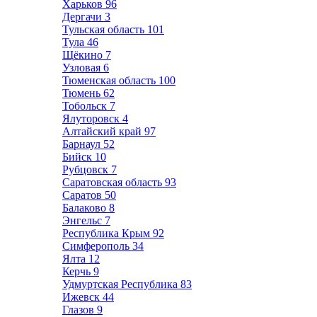
Харьков
96
Дергачи
3
Тульская область
101
Тула
46
Щёкино
7
Узловая
6
Тюменская область
100
Тюмень
62
Тобольск
7
Ялуторовск
4
Алтайский край
97
Барнаул
52
Бийск
10
Рубцовск
7
Саратовская область
93
Саратов
50
Балаково
8
Энгельс
7
Республика Крым
92
Симферополь
34
Ялта
12
Керчь
9
Удмуртская Республика
83
Ижевск
44
Глазов
9