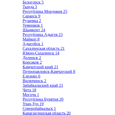
Белогорск
5
Тында
3
Республика Мордовия
25
Саранск
9
Рузаевка
2
Темников
1
Шымкент
24
Республика Адыгея
23
Майкоп
8
Адыгейск
1
Сахалинская область
21
Южно-Сахалинск
14
Долинск
2
Корсаков
2
Камчатский край
21
Петропавловск-Камчатский
8
Елизово
6
Вилючинск
2
Забайкальский край
21
Чита
18
Могоча
1
Республика Бурятия
20
Улан-Удэ
19
Северобайкальск
1
Карагандинская область
20