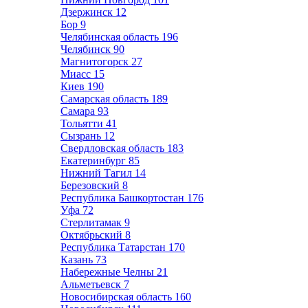
Дзержинск
12
Бор
9
Челябинская область
196
Челябинск
90
Магнитогорск
27
Миасс
15
Киев
190
Самарская область
189
Самара
93
Тольятти
41
Сызрань
12
Свердловская область
183
Екатеринбург
85
Нижний Тагил
14
Березовский
8
Республика Башкортостан
176
Уфа
72
Стерлитамак
9
Октябрьский
8
Республика Татарстан
170
Казань
73
Набережные Челны
21
Альметьевск
7
Новосибирская область
160