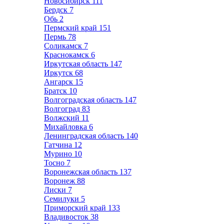
Новосибирск
111
Бердск
7
Обь
2
Пермский край
151
Пермь
78
Соликамск
7
Краснокамск
6
Иркутская область
147
Иркутск
68
Ангарск
15
Братск
10
Волгоградская область
147
Волгоград
83
Волжский
11
Михайловка
6
Ленинградская область
140
Гатчина
12
Мурино
10
Тосно
7
Воронежская область
137
Воронеж
88
Лиски
7
Семилуки
5
Приморский край
133
Владивосток
38