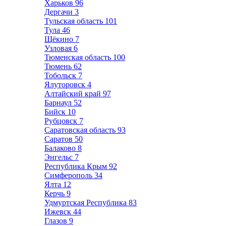
Харьков
96
Дергачи
3
Тульская область
101
Тула
46
Щёкино
7
Узловая
6
Тюменская область
100
Тюмень
62
Тобольск
7
Ялуторовск
4
Алтайский край
97
Барнаул
52
Бийск
10
Рубцовск
7
Саратовская область
93
Саратов
50
Балаково
8
Энгельс
7
Республика Крым
92
Симферополь
34
Ялта
12
Керчь
9
Удмуртская Республика
83
Ижевск
44
Глазов
9