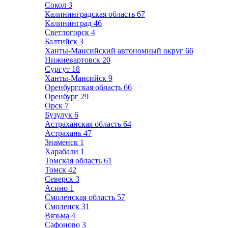
Сокол
3
Калининградская область
67
Калининград
46
Светлогорск
4
Балтийск
3
Ханты-Мансийский автономный округ
66
Нижневартовск
20
Сургут
18
Ханты-Мансийск
9
Оренбургская область
66
Оренбург
29
Орск
7
Бузулук
6
Астраханская область
64
Астрахань
47
Знаменск
1
Харабали
1
Томская область
61
Томск
42
Северск
3
Асино
1
Смоленская область
57
Смоленск
31
Вязьма
4
Сафоново
3