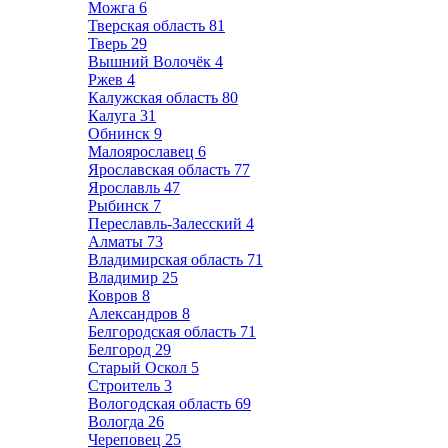
Можга
6
Тверская область
81
Тверь
29
Вышний Волочёк
4
Ржев
4
Калужская область
80
Калуга
31
Обнинск
9
Малоярославец
6
Ярославская область
77
Ярославль
47
Рыбинск
7
Переславль-Залесский
4
Алматы
73
Владимирская область
71
Владимир
25
Ковров
8
Александров
8
Белгородская область
71
Белгород
29
Старый Оскол
5
Строитель
3
Вологодская область
69
Вологда
26
Череповец
25