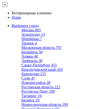
×
Ветеринарные клиники
Home
Выберите город
Москва
865
Зеленоград
13
Щербинка
7
Троицк
4
Московская область
797
Балашиха
50
Химки
40
Люберцы
38
Санкт-Петербург
451
Краснодарский край
410
Краснодар
155
Сочи
47
Новороссийск
28
Ростовская область
222
Ростов-на-Дону
109
Таганрог
16
Батайск
10
Нижегородская область
199
Нижний Новгород
101