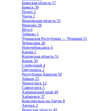
Брянская область
57
Брянск
39
Почеп
2
Унеча
2
Ивановская область
55
Иваново
28
Шуя
6
Тейково
5
Чувашская Республика — Чувашия
51
Чебоксары
28
Новочебоксарск
4
Канаш
2
Кировская область
51
Киров
30
Слободской
4
Омутнинск
2
Республика Хакасия
50
Абакан
25
Черногорск
12
Саяногорск
5
Хабаровский край
49
Хабаровск
37
Комсомольск-на-Амуре
8
Амурск
2
Рязанская область
49