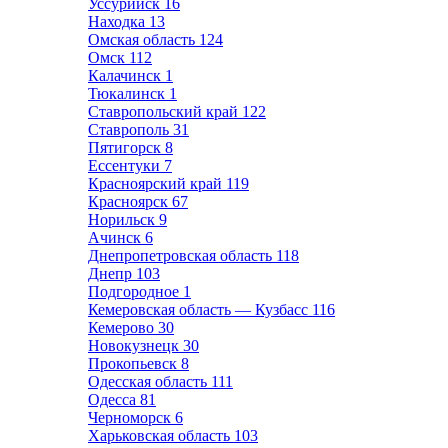
Уссурийск
16
Находка
13
Омская область
124
Омск
112
Калачинск
1
Тюкалинск
1
Ставропольский край
122
Ставрополь
31
Пятигорск
8
Ессентуки
7
Красноярский край
119
Красноярск
67
Норильск
9
Ачинск
6
Днепропетровская область
118
Днепр
103
Подгородное
1
Кемеровская область — Кузбасс
116
Кемерово
30
Новокузнецк
30
Прокопьевск
8
Одесская область
111
Одесса
81
Черноморск
6
Харьковская область
103