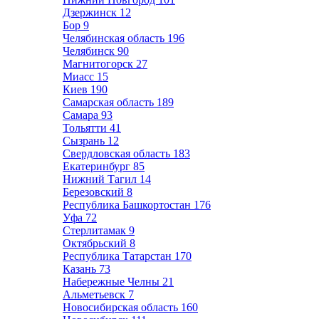
Дзержинск
12
Бор
9
Челябинская область
196
Челябинск
90
Магнитогорск
27
Миасс
15
Киев
190
Самарская область
189
Самара
93
Тольятти
41
Сызрань
12
Свердловская область
183
Екатеринбург
85
Нижний Тагил
14
Березовский
8
Республика Башкортостан
176
Уфа
72
Стерлитамак
9
Октябрьский
8
Республика Татарстан
170
Казань
73
Набережные Челны
21
Альметьевск
7
Новосибирская область
160