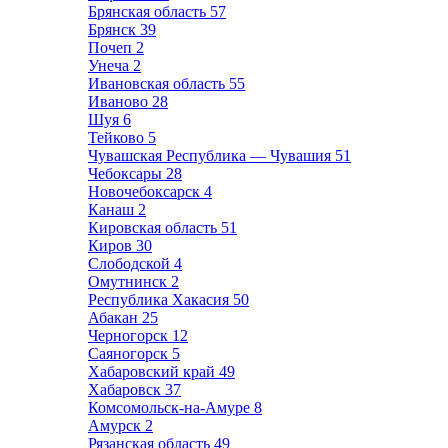
Брянская область
57
Брянск
39
Почеп
2
Унеча
2
Ивановская область
55
Иваново
28
Шуя
6
Тейково
5
Чувашская Республика — Чувашия
51
Чебоксары
28
Новочебоксарск
4
Канаш
2
Кировская область
51
Киров
30
Слободской
4
Омутнинск
2
Республика Хакасия
50
Абакан
25
Черногорск
12
Саяногорск
5
Хабаровский край
49
Хабаровск
37
Комсомольск-на-Амуре
8
Амурск
2
Рязанская область
49