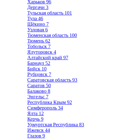
Харьков
96
Дергачи
3
Тульская область
101
Тула
46
Щёкино
7
Узловая
6
Тюменская область
100
Тюмень
62
Тобольск
7
Ялуторовск
4
Алтайский край
97
Барнаул
52
Бийск
10
Рубцовск
7
Саратовская область
93
Саратов
50
Балаково
8
Энгельс
7
Республика Крым
92
Симферополь
34
Ялта
12
Керчь
9
Удмуртская Республика
83
Ижевск
44
Глазов
9