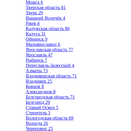
Можга
6
Тверская область
81
Тверь
29
Вышний Волочёк
4
Ржев
4
Калужская область
80
Калуга
31
Обнинск
9
Малоярославец
6
Ярославская область
77
Ярославль
47
Рыбинск
7
Переславль-Залесский
4
Алматы
73
Владимирская область
71
Владимир
25
Ковров
8
Александров
8
Белгородская область
71
Белгород
29
Старый Оскол
5
Строитель
3
Вологодская область
69
Вологда
26
Череповец
25