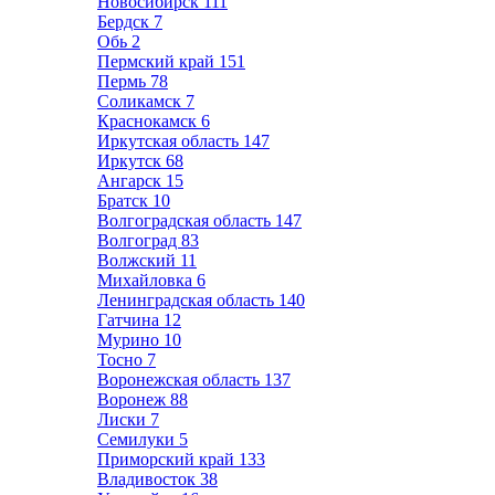
Новосибирск
111
Бердск
7
Обь
2
Пермский край
151
Пермь
78
Соликамск
7
Краснокамск
6
Иркутская область
147
Иркутск
68
Ангарск
15
Братск
10
Волгоградская область
147
Волгоград
83
Волжский
11
Михайловка
6
Ленинградская область
140
Гатчина
12
Мурино
10
Тосно
7
Воронежская область
137
Воронеж
88
Лиски
7
Семилуки
5
Приморский край
133
Владивосток
38