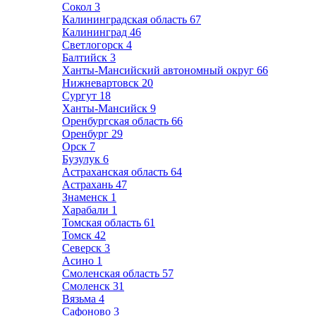
Сокол
3
Калининградская область
67
Калининград
46
Светлогорск
4
Балтийск
3
Ханты-Мансийский автономный округ
66
Нижневартовск
20
Сургут
18
Ханты-Мансийск
9
Оренбургская область
66
Оренбург
29
Орск
7
Бузулук
6
Астраханская область
64
Астрахань
47
Знаменск
1
Харабали
1
Томская область
61
Томск
42
Северск
3
Асино
1
Смоленская область
57
Смоленск
31
Вязьма
4
Сафоново
3