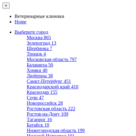
×
Ветеринарные клиники
Home
Выберите город
Москва
865
Зеленоград
13
Щербинка
7
Троицк
4
Московская область
797
Балашиха
50
Химки
40
Люберцы
38
Санкт-Петербург
451
Краснодарский край
410
Краснодар
155
Сочи
47
Новороссийск
28
Ростовская область
222
Ростов-на-Дону
109
Таганрог
16
Батайск
10
Нижегородская область
199
Нижний Новгород
101