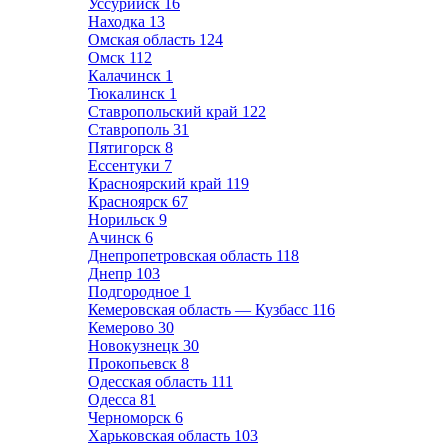
Уссурийск
16
Находка
13
Омская область
124
Омск
112
Калачинск
1
Тюкалинск
1
Ставропольский край
122
Ставрополь
31
Пятигорск
8
Ессентуки
7
Красноярский край
119
Красноярск
67
Норильск
9
Ачинск
6
Днепропетровская область
118
Днепр
103
Подгородное
1
Кемеровская область — Кузбасс
116
Кемерово
30
Новокузнецк
30
Прокопьевск
8
Одесская область
111
Одесса
81
Черноморск
6
Харьковская область
103