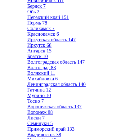
Новосибирск
111
Бердск
7
Обь
2
Пермский край
151
Пермь
78
Соликамск
7
Краснокамск
6
Иркутская область
147
Иркутск
68
Ангарск
15
Братск
10
Волгоградская область
147
Волгоград
83
Волжский
11
Михайловка
6
Ленинградская область
140
Гатчина
12
Мурино
10
Тосно
7
Воронежская область
137
Воронеж
88
Лиски
7
Семилуки
5
Приморский край
133
Владивосток
38