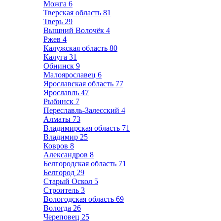
Можга
6
Тверская область
81
Тверь
29
Вышний Волочёк
4
Ржев
4
Калужская область
80
Калуга
31
Обнинск
9
Малоярославец
6
Ярославская область
77
Ярославль
47
Рыбинск
7
Переславль-Залесский
4
Алматы
73
Владимирская область
71
Владимир
25
Ковров
8
Александров
8
Белгородская область
71
Белгород
29
Старый Оскол
5
Строитель
3
Вологодская область
69
Вологда
26
Череповец
25