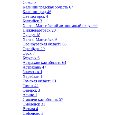
Сокол
3
Калининградская область
67
Калининград
46
Светлогорск
4
Балтийск
3
Ханты-Мансийский автономный округ
66
Нижневартовск
20
Сургут
18
Ханты-Мансийск
9
Оренбургская область
66
Оренбург
29
Орск
7
Бузулук
6
Астраханская область
64
Астрахань
47
Знаменск
1
Харабали
1
Томская область
61
Томск
42
Северск
3
Асино
1
Смоленская область
57
Смоленск
31
Вязьма
4
Сафоново
3