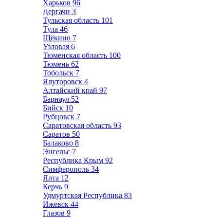
Харьков
96
Дергачи
3
Тульская область
101
Тула
46
Щёкино
7
Узловая
6
Тюменская область
100
Тюмень
62
Тобольск
7
Ялуторовск
4
Алтайский край
97
Барнаул
52
Бийск
10
Рубцовск
7
Саратовская область
93
Саратов
50
Балаково
8
Энгельс
7
Республика Крым
92
Симферополь
34
Ялта
12
Керчь
9
Удмуртская Республика
83
Ижевск
44
Глазов
9