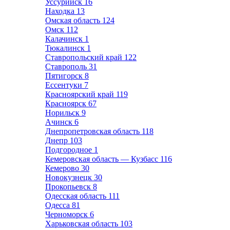
Уссурийск
16
Находка
13
Омская область
124
Омск
112
Калачинск
1
Тюкалинск
1
Ставропольский край
122
Ставрополь
31
Пятигорск
8
Ессентуки
7
Красноярский край
119
Красноярск
67
Норильск
9
Ачинск
6
Днепропетровская область
118
Днепр
103
Подгородное
1
Кемеровская область — Кузбасс
116
Кемерово
30
Новокузнецк
30
Прокопьевск
8
Одесская область
111
Одесса
81
Черноморск
6
Харьковская область
103