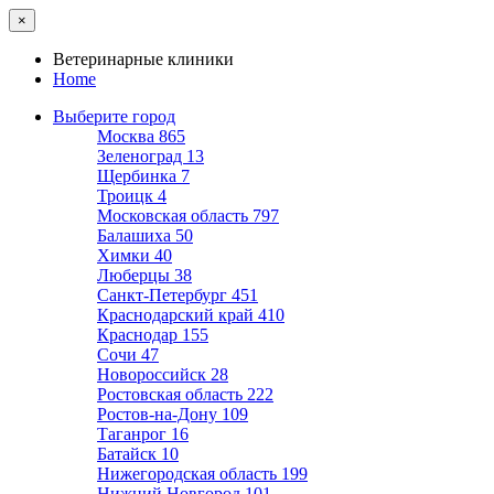
×
Ветеринарные клиники
Home
Выберите город
Москва
865
Зеленоград
13
Щербинка
7
Троицк
4
Московская область
797
Балашиха
50
Химки
40
Люберцы
38
Санкт-Петербург
451
Краснодарский край
410
Краснодар
155
Сочи
47
Новороссийск
28
Ростовская область
222
Ростов-на-Дону
109
Таганрог
16
Батайск
10
Нижегородская область
199
Нижний Новгород
101