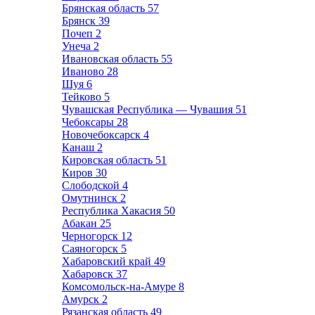
Брянская область
57
Брянск
39
Почеп
2
Унеча
2
Ивановская область
55
Иваново
28
Шуя
6
Тейково
5
Чувашская Республика — Чувашия
51
Чебоксары
28
Новочебоксарск
4
Канаш
2
Кировская область
51
Киров
30
Слободской
4
Омутнинск
2
Республика Хакасия
50
Абакан
25
Черногорск
12
Саяногорск
5
Хабаровский край
49
Хабаровск
37
Комсомольск-на-Амуре
8
Амурск
2
Рязанская область
49