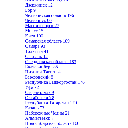
Дзержинск
12
Бор
9
Челябинская область
196
Челябинск
90
Магнитогорск
27
Миасс
15
Киев
190
Самарская область
189
Самара
93
Тольятти
41
Сызрань
12
Свердловская область
183
Екатеринбург
85
Нижний Тагил
14
Березовский
8
Республика Башкортостан
176
Уфа
72
Стерлитамак
9
Октябрьский
8
Республика Татарстан
170
Казань
73
Набережные Челны
21
Альметьевск
7
Новосибирская область
160