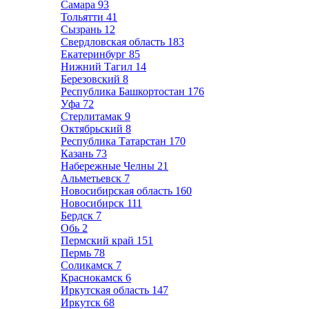
Самара
93
Тольятти
41
Сызрань
12
Свердловская область
183
Екатеринбург
85
Нижний Тагил
14
Березовский
8
Республика Башкортостан
176
Уфа
72
Стерлитамак
9
Октябрьский
8
Республика Татарстан
170
Казань
73
Набережные Челны
21
Альметьевск
7
Новосибирская область
160
Новосибирск
111
Бердск
7
Обь
2
Пермский край
151
Пермь
78
Соликамск
7
Краснокамск
6
Иркутская область
147
Иркутск
68