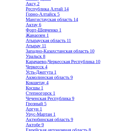
Аксу
2
Республика Алтай
14
Горно-Алтайск
5
Мангистауская область
14
Актау
6
Форт-Шевченко
1
Жанаозен
1
Атырауская область
11
Атырау
11
Западно-Казахстанская область
10
Уральск
8
Карачаево-Черкесская Республика
10
Черкесск
4
Усть-Джегута
1
Акмолинская область
9
Кокшетау
4
Косшы
1
Степногорск
1
Чеченская Республика
9
Грозный
5
Аргун
1
Урус-Мартан
1
Актюбинская область
9
Актобе
9
Еврейская автономная область
8