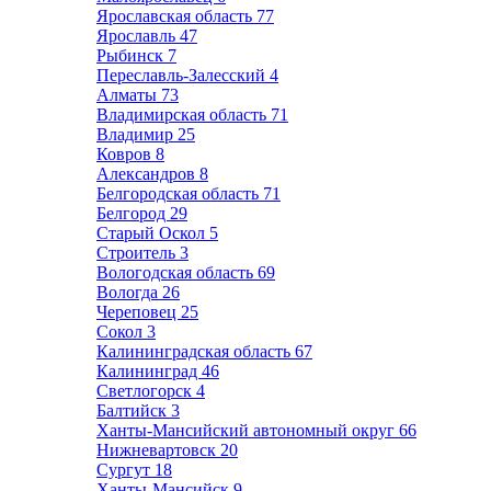
Ярославская область
77
Ярославль
47
Рыбинск
7
Переславль-Залесский
4
Алматы
73
Владимирская область
71
Владимир
25
Ковров
8
Александров
8
Белгородская область
71
Белгород
29
Старый Оскол
5
Строитель
3
Вологодская область
69
Вологда
26
Череповец
25
Сокол
3
Калининградская область
67
Калининград
46
Светлогорск
4
Балтийск
3
Ханты-Мансийский автономный округ
66
Нижневартовск
20
Сургут
18
Ханты-Мансийск
9