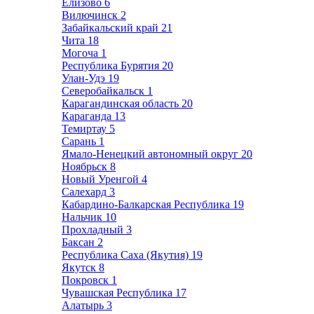
Елизово
6
Вилючинск
2
Забайкальский край
21
Чита
18
Могоча
1
Республика Бурятия
20
Улан-Удэ
19
Северобайкальск
1
Карагандинская область
20
Караганда
13
Темиртау
5
Сарань
1
Ямало-Ненецкий автономный округ
20
Ноябрьск
8
Новый Уренгой
4
Салехард
3
Кабардино-Балкарская Республика
19
Нальчик
10
Прохладный
3
Баксан
2
Республика Саха (Якутия)
19
Якутск
8
Покровск
1
Чувашская Республика
17
Алатырь
3