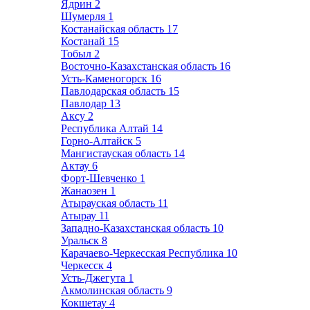
Ядрин
2
Шумерля
1
Костанайская область
17
Костанай
15
Тобыл
2
Восточно-Казахстанская область
16
Усть-Каменогорск
16
Павлодарская область
15
Павлодар
13
Аксу
2
Республика Алтай
14
Горно-Алтайск
5
Мангистауская область
14
Актау
6
Форт-Шевченко
1
Жанаозен
1
Атырауская область
11
Атырау
11
Западно-Казахстанская область
10
Уральск
8
Карачаево-Черкесская Республика
10
Черкесск
4
Усть-Джегута
1
Акмолинская область
9
Кокшетау
4