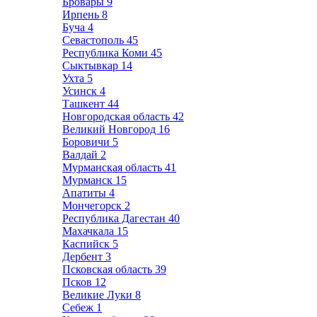
Бровары
9
Ирпень
8
Буча
4
Севастополь
45
Республика Коми
45
Сыктывкар
14
Ухта
5
Усинск
4
Ташкент
44
Новгородская область
42
Великий Новгород
16
Боровичи
5
Валдай
2
Мурманская область
41
Мурманск
15
Апатиты
4
Мончегорск
2
Республика Дагестан
40
Махачкала
15
Каспийск
5
Дербент
3
Псковская область
39
Псков
12
Великие Луки
8
Себеж
1