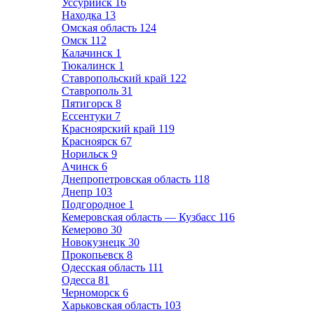
Уссурийск
16
Находка
13
Омская область
124
Омск
112
Калачинск
1
Тюкалинск
1
Ставропольский край
122
Ставрополь
31
Пятигорск
8
Ессентуки
7
Красноярский край
119
Красноярск
67
Норильск
9
Ачинск
6
Днепропетровская область
118
Днепр
103
Подгородное
1
Кемеровская область — Кузбасс
116
Кемерово
30
Новокузнецк
30
Прокопьевск
8
Одесская область
111
Одесса
81
Черноморск
6
Харьковская область
103