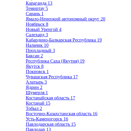
Караганда
13
Темиртау
5
Сарань
1
Ямало-Ненецкий автономный округ
20
Ноябрьск
8
Новый Уренгой
4
Салехард
3
Кабардино-Балкарская Республика
19
Нальчик
10
Прохладный
3
Баксан
2
Республика Саха (Якутия)
19
Якутск
8
Покровск
1
Чувашская Республика
17
Алатырь
3
Ядрин
2
Шумерля
1
Костанайская область
17
Костанай
15
Тобыл
2
Восточно-Казахстанская область
16
Усть-Каменогорск
16
Павлодарская область
15
Павлодар
13