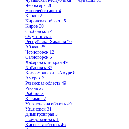
Чувашская Республика — Чувашия
51
Чебоксары
28
Новочебоксарск
4
Канаш
2
Кировская область
51
Киров
30
Слободской
4
Омутнинск
2
Республика Хакасия
50
Абакан
25
Черногорск
12
Саяногорск
5
Хабаровский край
49
Хабаровск
37
Комсомольск-на-Амуре
8
Амурск
2
Рязанская область
49
Рязань
27
Рыбное
3
Касимов
2
Ульяновская область
49
Ульяновск
31
Димитровград
3
Новоульяновск
1
Киевская область
46