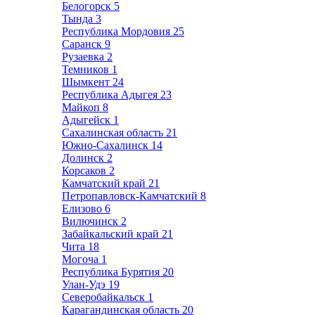
Белогорск
5
Тында
3
Республика Мордовия
25
Саранск
9
Рузаевка
2
Темников
1
Шымкент
24
Республика Адыгея
23
Майкоп
8
Адыгейск
1
Сахалинская область
21
Южно-Сахалинск
14
Долинск
2
Корсаков
2
Камчатский край
21
Петропавловск-Камчатский
8
Елизово
6
Вилючинск
2
Забайкальский край
21
Чита
18
Могоча
1
Республика Бурятия
20
Улан-Удэ
19
Северобайкальск
1
Карагандинская область
20