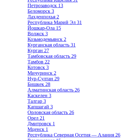
Петрозаводск
13
Беломорск
3
Лахденпохья
2
Республика Марий Эл
31
Йошкар-Ола
15
Волжск
3
Козьмодемьянск
2
Курганская область
31
Курган
27
Тамбовская область
29
Тамбов
22
Котовск
3
Мичуринск
2
Нур-Султан
29
Бишкек
28
Алматинская область
26
Каскелен
3
Талгар
3
Капшагай
3
Орловская область
26
Орел
21
Дмитровск
1
Мценск
1
Республика Северная Осетия — Алания
26