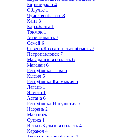
Биробиджан
4
Облучье
1
Чуйская область
8
Кант
3
Кара-Балта
1
Токмок
1
Абай область
7
Семей
6
Северо-Казахстанская область
7
Петропавловск
7
Магаданская область
6
Магадан
6
Республика Тыва
6
Кызыл
5
Республика Калмыкия
6
Лагань
1
Элиста
1
Астана
6
Республика Ингушетия
5
Назрань
2
Малгобек
1
Сунжа
1
Иссык-Кульская область
4
Каракол
4
Туркестанская область
4