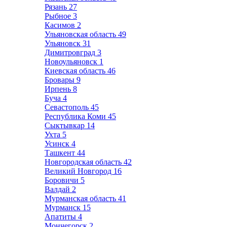
Рязань
27
Рыбное
3
Касимов
2
Ульяновская область
49
Ульяновск
31
Димитровград
3
Новоульяновск
1
Киевская область
46
Бровары
9
Ирпень
8
Буча
4
Севастополь
45
Республика Коми
45
Сыктывкар
14
Ухта
5
Усинск
4
Ташкент
44
Новгородская область
42
Великий Новгород
16
Боровичи
5
Валдай
2
Мурманская область
41
Мурманск
15
Апатиты
4
Мончегорск
2