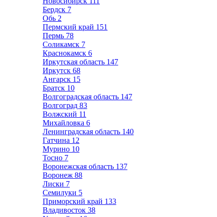
Новосибирск
111
Бердск
7
Обь
2
Пермский край
151
Пермь
78
Соликамск
7
Краснокамск
6
Иркутская область
147
Иркутск
68
Ангарск
15
Братск
10
Волгоградская область
147
Волгоград
83
Волжский
11
Михайловка
6
Ленинградская область
140
Гатчина
12
Мурино
10
Тосно
7
Воронежская область
137
Воронеж
88
Лиски
7
Семилуки
5
Приморский край
133
Владивосток
38