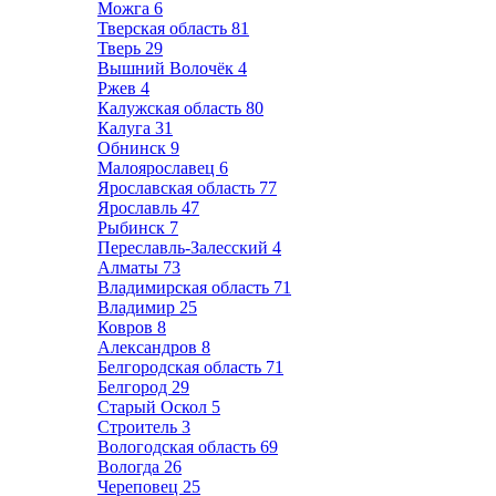
Можга
6
Тверская область
81
Тверь
29
Вышний Волочёк
4
Ржев
4
Калужская область
80
Калуга
31
Обнинск
9
Малоярославец
6
Ярославская область
77
Ярославль
47
Рыбинск
7
Переславль-Залесский
4
Алматы
73
Владимирская область
71
Владимир
25
Ковров
8
Александров
8
Белгородская область
71
Белгород
29
Старый Оскол
5
Строитель
3
Вологодская область
69
Вологда
26
Череповец
25