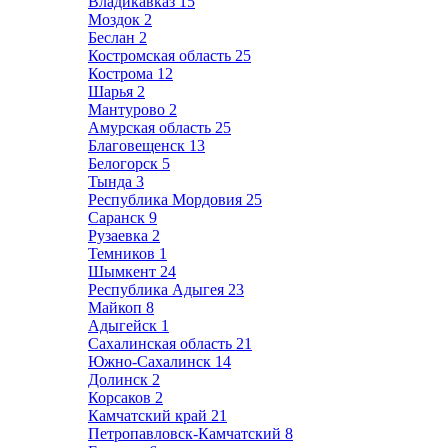
Владикавказ
15
Моздок
2
Беслан
2
Костромская область
25
Кострома
12
Шарья
2
Мантурово
2
Амурская область
25
Благовещенск
13
Белогорск
5
Тында
3
Республика Мордовия
25
Саранск
9
Рузаевка
2
Темников
1
Шымкент
24
Республика Адыгея
23
Майкоп
8
Адыгейск
1
Сахалинская область
21
Южно-Сахалинск
14
Долинск
2
Корсаков
2
Камчатский край
21
Петропавловск-Камчатский
8