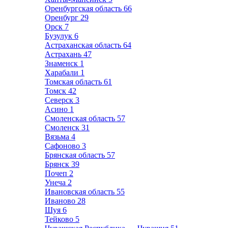
Оренбургская область
66
Оренбург
29
Орск
7
Бузулук
6
Астраханская область
64
Астрахань
47
Знаменск
1
Харабали
1
Томская область
61
Томск
42
Северск
3
Асино
1
Смоленская область
57
Смоленск
31
Вязьма
4
Сафоново
3
Брянская область
57
Брянск
39
Почеп
2
Унеча
2
Ивановская область
55
Иваново
28
Шуя
6
Тейково
5