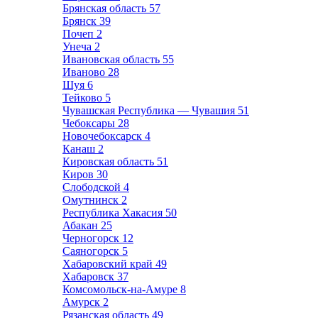
Брянская область
57
Брянск
39
Почеп
2
Унеча
2
Ивановская область
55
Иваново
28
Шуя
6
Тейково
5
Чувашская Республика — Чувашия
51
Чебоксары
28
Новочебоксарск
4
Канаш
2
Кировская область
51
Киров
30
Слободской
4
Омутнинск
2
Республика Хакасия
50
Абакан
25
Черногорск
12
Саяногорск
5
Хабаровский край
49
Хабаровск
37
Комсомольск-на-Амуре
8
Амурск
2
Рязанская область
49