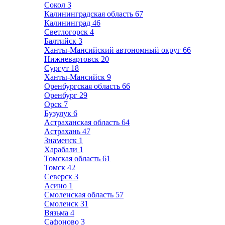
Сокол
3
Калининградская область
67
Калининград
46
Светлогорск
4
Балтийск
3
Ханты-Мансийский автономный округ
66
Нижневартовск
20
Сургут
18
Ханты-Мансийск
9
Оренбургская область
66
Оренбург
29
Орск
7
Бузулук
6
Астраханская область
64
Астрахань
47
Знаменск
1
Харабали
1
Томская область
61
Томск
42
Северск
3
Асино
1
Смоленская область
57
Смоленск
31
Вязьма
4
Сафоново
3