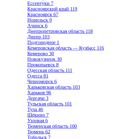
Ессентуки
7
Красноярский край
119
Красноярск
67
Норильск
9
Ачинск
6
Днепропетровская область
118
Днепр
103
Подгородное
1
Кемеровская область — Кузбасс
116
Кемерово
30
Новокузнецк
30
Прокопьевск
8
Одесская область
111
Одесса
81
Черноморск
6
Харьковская область
103
Харьков
96
Дергачи
3
Тульская область
101
Тула
46
Щёкино
7
Узловая
6
Тюменская область
100
Тюмень
62
Тобольск
7