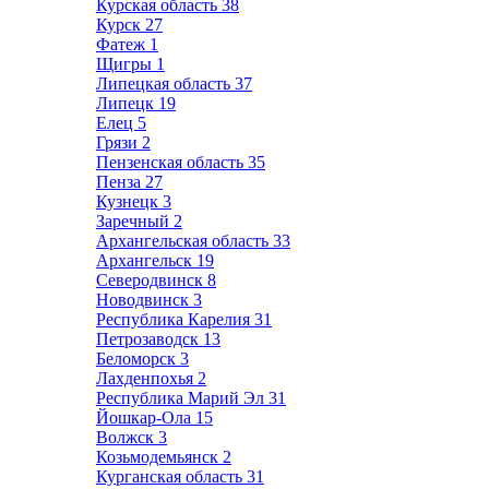
Курская область
38
Курск
27
Фатеж
1
Щигры
1
Липецкая область
37
Липецк
19
Елец
5
Грязи
2
Пензенская область
35
Пенза
27
Кузнецк
3
Заречный
2
Архангельская область
33
Архангельск
19
Северодвинск
8
Новодвинск
3
Республика Карелия
31
Петрозаводск
13
Беломорск
3
Лахденпохья
2
Республика Марий Эл
31
Йошкар-Ола
15
Волжск
3
Козьмодемьянск
2
Курганская область
31