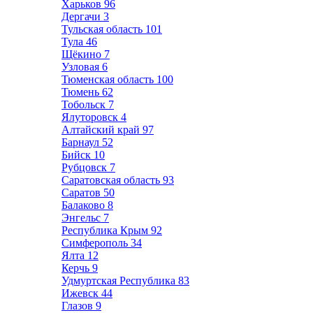
Харьков
96
Дергачи
3
Тульская область
101
Тула
46
Щёкино
7
Узловая
6
Тюменская область
100
Тюмень
62
Тобольск
7
Ялуторовск
4
Алтайский край
97
Барнаул
52
Бийск
10
Рубцовск
7
Саратовская область
93
Саратов
50
Балаково
8
Энгельс
7
Республика Крым
92
Симферополь
34
Ялта
12
Керчь
9
Удмуртская Республика
83
Ижевск
44
Глазов
9