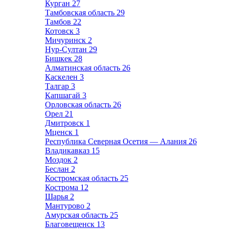
Курган
27
Тамбовская область
29
Тамбов
22
Котовск
3
Мичуринск
2
Нур-Султан
29
Бишкек
28
Алматинская область
26
Каскелен
3
Талгар
3
Капшагай
3
Орловская область
26
Орел
21
Дмитровск
1
Мценск
1
Республика Северная Осетия — Алания
26
Владикавказ
15
Моздок
2
Беслан
2
Костромская область
25
Кострома
12
Шарья
2
Мантурово
2
Амурская область
25
Благовещенск
13