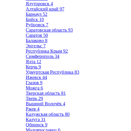
Ялуторовск
4
Алтайский край
97
Барнаул
52
Бийск
10
Рубцовск
7
Саратовская область
93
Саратов
50
Балаково
8
Энгельс
7
Республика Крым
92
Симферополь
34
Ялта
12
Керчь
9
Удмуртская Республика
83
Ижевск
44
Глазов
9
Можга
6
Тверская область
81
Тверь
29
Вышний Волочёк
4
Ржев
4
Калужская область
80
Калуга
31
Обнинск
9
Малоярославец
6