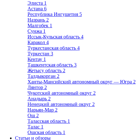
Элиста
1
Астана
6
Республика Ингушетия
5
Назрань
2
Малгобек
1
Сунжа
1
Иссык-Кульская область
4
Каракол
4
Туркестанская область
4
Туркестан
3
Кентау
1
Ташкентская область
3
Жетысу область
2
Талдыкорган
2
Ханты-Мансийский автономный округ — Югра
2
Лянтор
2
Чукотский автономный округ
2
Анадырь
2
Ненецкий автономный округ
2
Нарьян-Мар
2
Ош
2
Таласская область
1
Талас
1
Ошская область
1
Статьи и обзоры