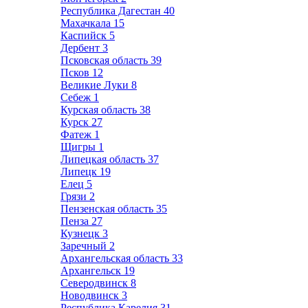
Республика Дагестан
40
Махачкала
15
Каспийск
5
Дербент
3
Псковская область
39
Псков
12
Великие Луки
8
Себеж
1
Курская область
38
Курск
27
Фатеж
1
Щигры
1
Липецкая область
37
Липецк
19
Елец
5
Грязи
2
Пензенская область
35
Пенза
27
Кузнецк
3
Заречный
2
Архангельская область
33
Архангельск
19
Северодвинск
8
Новодвинск
3
Республика Карелия
31