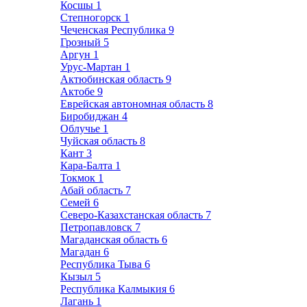
Косшы
1
Степногорск
1
Чеченская Республика
9
Грозный
5
Аргун
1
Урус-Мартан
1
Актюбинская область
9
Актобе
9
Еврейская автономная область
8
Биробиджан
4
Облучье
1
Чуйская область
8
Кант
3
Кара-Балта
1
Токмок
1
Абай область
7
Семей
6
Северо-Казахстанская область
7
Петропавловск
7
Магаданская область
6
Магадан
6
Республика Тыва
6
Кызыл
5
Республика Калмыкия
6
Лагань
1