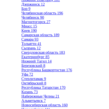
Дзержинск
12
Бор
9
Челябинская область
196
Челябинск
90
Магнитогорск
27
Миасс
15
Киев
190
Самарская область
189
Самара
93
Тольятти
41
Сызрань
12
Свердловская область
183
Екатеринбург
85
Нижний Тагил
14
Березовский
8
Республика Башкортостан
176
Уфа
72
Стерлитамак
9
Октябрьский
8
Республика Татарстан
170
Казань
73
Набережные Челны
21
Альметьевск
7
Новосибирская область
160