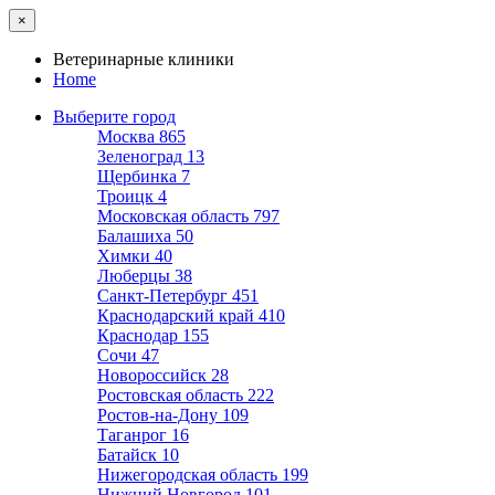
×
Ветеринарные клиники
Home
Выберите город
Москва
865
Зеленоград
13
Щербинка
7
Троицк
4
Московская область
797
Балашиха
50
Химки
40
Люберцы
38
Санкт-Петербург
451
Краснодарский край
410
Краснодар
155
Сочи
47
Новороссийск
28
Ростовская область
222
Ростов-на-Дону
109
Таганрог
16
Батайск
10
Нижегородская область
199
Нижний Новгород
101