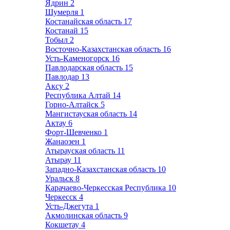
Ядрин
2
Шумерля
1
Костанайская область
17
Костанай
15
Тобыл
2
Восточно-Казахстанская область
16
Усть-Каменогорск
16
Павлодарская область
15
Павлодар
13
Аксу
2
Республика Алтай
14
Горно-Алтайск
5
Мангистауская область
14
Актау
6
Форт-Шевченко
1
Жанаозен
1
Атырауская область
11
Атырау
11
Западно-Казахстанская область
10
Уральск
8
Карачаево-Черкесская Республика
10
Черкесск
4
Усть-Джегута
1
Акмолинская область
9
Кокшетау
4