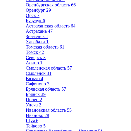
Оренбургская область
66
Оренбург
29
Орск
7
Бузулук
6
Астраханская область
64
Астрахань
47
Знаменск
1
Харабали
1
Томская область
61
Томск
42
Северск
3
Асино
1
Смоленская область
57
Смоленск
31
Вязьма
4
Сафоново
3
Брянская область
57
Брянск
39
Почеп
2
Унеча
2
Ивановская область
55
Иваново
28
Шуя
6
Тейково
5