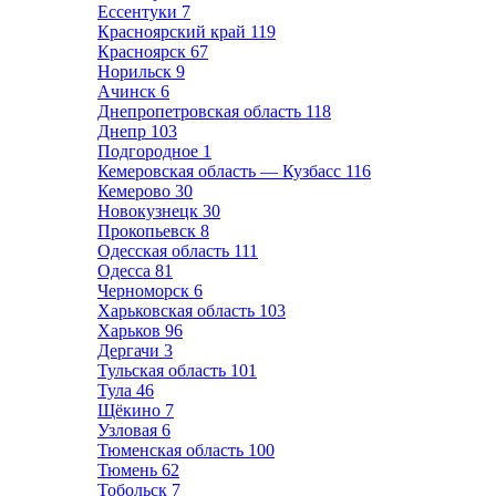
Ессентуки
7
Красноярский край
119
Красноярск
67
Норильск
9
Ачинск
6
Днепропетровская область
118
Днепр
103
Подгородное
1
Кемеровская область — Кузбасс
116
Кемерово
30
Новокузнецк
30
Прокопьевск
8
Одесская область
111
Одесса
81
Черноморск
6
Харьковская область
103
Харьков
96
Дергачи
3
Тульская область
101
Тула
46
Щёкино
7
Узловая
6
Тюменская область
100
Тюмень
62
Тобольск
7