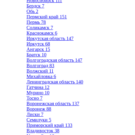
Новосибирск
111
Бердск
7
Обь
2
Пермский край
151
Пермь
78
Соликамск
7
Краснокамск
6
Иркутская область
147
Иркутск
68
Ангарск
15
Братск
10
Волгоградская область
147
Волгоград
83
Волжский
11
Михайловка
6
Ленинградская область
140
Гатчина
12
Мурино
10
Тосно
7
Воронежская область
137
Воронеж
88
Лиски
7
Семилуки
5
Приморский край
133
Владивосток
38