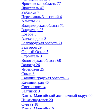
Ярославская область
77
Ярославль
47
Рыбинск
7
Переславль-Залесский
4
Алматы
73
Владимирская область
71
Владимир
25
Ковров
8
Александров
8
Белгородская область
71
Белгород
29
Старый Оскол
5
Строитель
3
Вологодская область
69
Вологда
26
Череповец
25
Сокол
3
Калининградская область
67
Калининград
46
Светлогорск
4
Балтийск
3
Ханты-Мансийский автономный округ
66
Нижневартовск
20
Сургут
18
Ханты-Мансийск
9