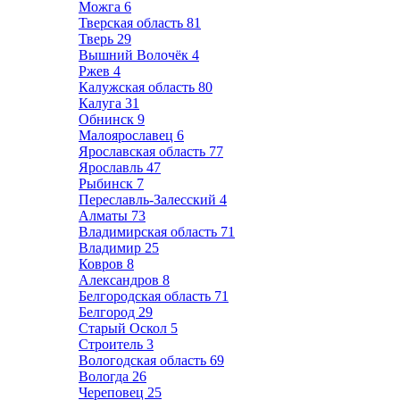
Можга
6
Тверская область
81
Тверь
29
Вышний Волочёк
4
Ржев
4
Калужская область
80
Калуга
31
Обнинск
9
Малоярославец
6
Ярославская область
77
Ярославль
47
Рыбинск
7
Переславль-Залесский
4
Алматы
73
Владимирская область
71
Владимир
25
Ковров
8
Александров
8
Белгородская область
71
Белгород
29
Старый Оскол
5
Строитель
3
Вологодская область
69
Вологда
26
Череповец
25