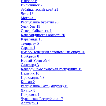
Елизово
6
Вилючинск
2
Забайкальский край
21
Чита
18
Могоча
1
Республика Бурятия
20
Улан-Удэ
19
Северобайкальск
1
Карагандинская область
20
Караганда
13
Темиртау
5
Сарань
1
Ямало-Ненецкий автономный округ
20
Ноябрьск
8
Новый Уренгой
4
Салехард
3
Кабардино-Балкарская Республика
19
Нальчик
10
Прохладный
3
Баксан
2
Республика Саха (Якутия)
19
Якутск
8
Покровск
1
Чувашская Республика
17
Алатырь
3