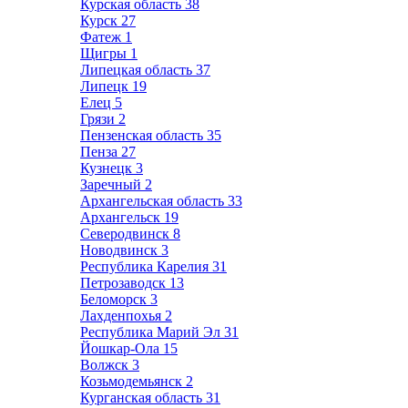
Курская область
38
Курск
27
Фатеж
1
Щигры
1
Липецкая область
37
Липецк
19
Елец
5
Грязи
2
Пензенская область
35
Пенза
27
Кузнецк
3
Заречный
2
Архангельская область
33
Архангельск
19
Северодвинск
8
Новодвинск
3
Республика Карелия
31
Петрозаводск
13
Беломорск
3
Лахденпохья
2
Республика Марий Эл
31
Йошкар-Ола
15
Волжск
3
Козьмодемьянск
2
Курганская область
31