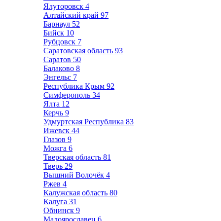
Ялуторовск
4
Алтайский край
97
Барнаул
52
Бийск
10
Рубцовск
7
Саратовская область
93
Саратов
50
Балаково
8
Энгельс
7
Республика Крым
92
Симферополь
34
Ялта
12
Керчь
9
Удмуртская Республика
83
Ижевск
44
Глазов
9
Можга
6
Тверская область
81
Тверь
29
Вышний Волочёк
4
Ржев
4
Калужская область
80
Калуга
31
Обнинск
9
Малоярославец
6