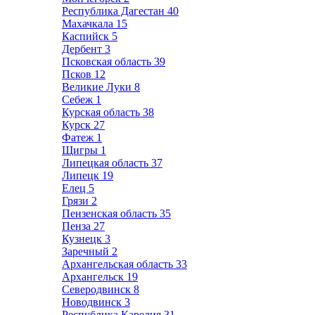
Республика Дагестан
40
Махачкала
15
Каспийск
5
Дербент
3
Псковская область
39
Псков
12
Великие Луки
8
Себеж
1
Курская область
38
Курск
27
Фатеж
1
Щигры
1
Липецкая область
37
Липецк
19
Елец
5
Грязи
2
Пензенская область
35
Пенза
27
Кузнецк
3
Заречный
2
Архангельская область
33
Архангельск
19
Северодвинск
8
Новодвинск
3
Республика Карелия
31