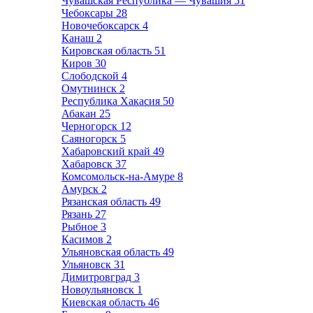
Чувашская Республика — Чувашия
51
Чебоксары
28
Новочебоксарск
4
Канаш
2
Кировская область
51
Киров
30
Слободской
4
Омутнинск
2
Республика Хакасия
50
Абакан
25
Черногорск
12
Саяногорск
5
Хабаровский край
49
Хабаровск
37
Комсомольск-на-Амуре
8
Амурск
2
Рязанская область
49
Рязань
27
Рыбное
3
Касимов
2
Ульяновская область
49
Ульяновск
31
Димитровград
3
Новоульяновск
1
Киевская область
46