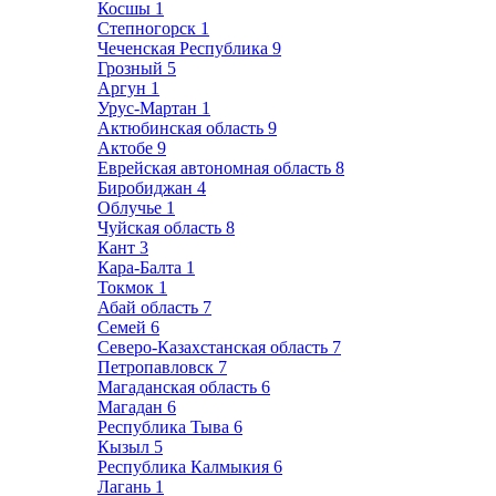
Косшы
1
Степногорск
1
Чеченская Республика
9
Грозный
5
Аргун
1
Урус-Мартан
1
Актюбинская область
9
Актобе
9
Еврейская автономная область
8
Биробиджан
4
Облучье
1
Чуйская область
8
Кант
3
Кара-Балта
1
Токмок
1
Абай область
7
Семей
6
Северо-Казахстанская область
7
Петропавловск
7
Магаданская область
6
Магадан
6
Республика Тыва
6
Кызыл
5
Республика Калмыкия
6
Лагань
1