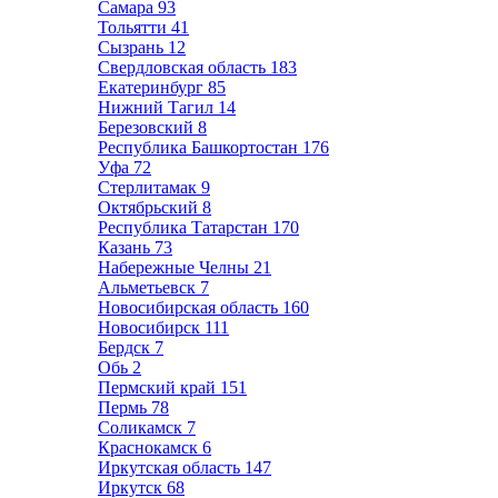
Самара
93
Тольятти
41
Сызрань
12
Свердловская область
183
Екатеринбург
85
Нижний Тагил
14
Березовский
8
Республика Башкортостан
176
Уфа
72
Стерлитамак
9
Октябрьский
8
Республика Татарстан
170
Казань
73
Набережные Челны
21
Альметьевск
7
Новосибирская область
160
Новосибирск
111
Бердск
7
Обь
2
Пермский край
151
Пермь
78
Соликамск
7
Краснокамск
6
Иркутская область
147
Иркутск
68