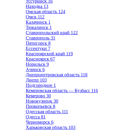
Уссурийск
16
Находка
13
Омская область
124
Омск
112
Калачинск
1
Тюкалинск
1
Ставропольский край
122
Ставрополь
31
Пятигорск
8
Ессентуки
7
Красноярский край
119
Красноярск
67
Норильск
9
Ачинск
6
Днепропетровская область
118
Днепр
103
Подгородное
1
Кемеровская область — Кузбасс
116
Кемерово
30
Новокузнецк
30
Прокопьевск
8
Одесская область
111
Одесса
81
Черноморск
6
Харьковская область
103