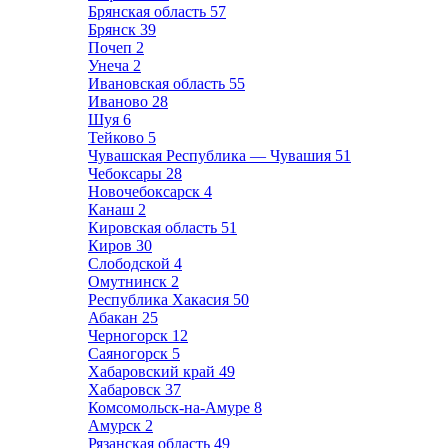
Брянская область
57
Брянск
39
Почеп
2
Унеча
2
Ивановская область
55
Иваново
28
Шуя
6
Тейково
5
Чувашская Республика — Чувашия
51
Чебоксары
28
Новочебоксарск
4
Канаш
2
Кировская область
51
Киров
30
Слободской
4
Омутнинск
2
Республика Хакасия
50
Абакан
25
Черногорск
12
Саяногорск
5
Хабаровский край
49
Хабаровск
37
Комсомольск-на-Амуре
8
Амурск
2
Рязанская область
49