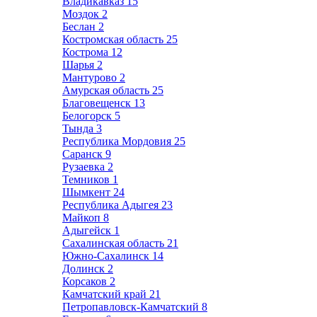
Владикавказ
15
Моздок
2
Беслан
2
Костромская область
25
Кострома
12
Шарья
2
Мантурово
2
Амурская область
25
Благовещенск
13
Белогорск
5
Тында
3
Республика Мордовия
25
Саранск
9
Рузаевка
2
Темников
1
Шымкент
24
Республика Адыгея
23
Майкоп
8
Адыгейск
1
Сахалинская область
21
Южно-Сахалинск
14
Долинск
2
Корсаков
2
Камчатский край
21
Петропавловск-Камчатский
8