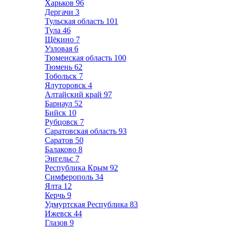
Харьков
96
Дергачи
3
Тульская область
101
Тула
46
Щёкино
7
Узловая
6
Тюменская область
100
Тюмень
62
Тобольск
7
Ялуторовск
4
Алтайский край
97
Барнаул
52
Бийск
10
Рубцовск
7
Саратовская область
93
Саратов
50
Балаково
8
Энгельс
7
Республика Крым
92
Симферополь
34
Ялта
12
Керчь
9
Удмуртская Республика
83
Ижевск
44
Глазов
9