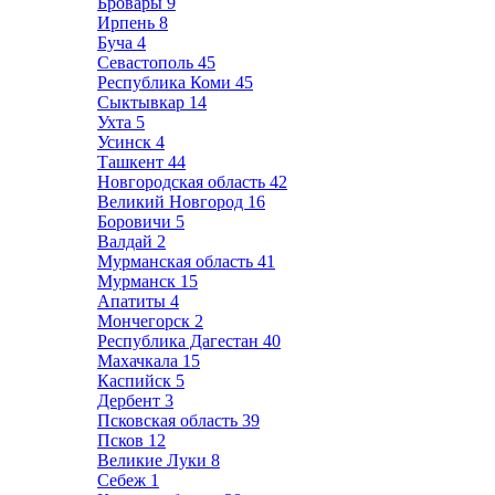
Бровары
9
Ирпень
8
Буча
4
Севастополь
45
Республика Коми
45
Сыктывкар
14
Ухта
5
Усинск
4
Ташкент
44
Новгородская область
42
Великий Новгород
16
Боровичи
5
Валдай
2
Мурманская область
41
Мурманск
15
Апатиты
4
Мончегорск
2
Республика Дагестан
40
Махачкала
15
Каспийск
5
Дербент
3
Псковская область
39
Псков
12
Великие Луки
8
Себеж
1