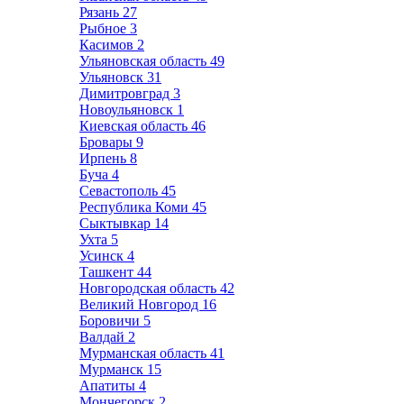
Рязань
27
Рыбное
3
Касимов
2
Ульяновская область
49
Ульяновск
31
Димитровград
3
Новоульяновск
1
Киевская область
46
Бровары
9
Ирпень
8
Буча
4
Севастополь
45
Республика Коми
45
Сыктывкар
14
Ухта
5
Усинск
4
Ташкент
44
Новгородская область
42
Великий Новгород
16
Боровичи
5
Валдай
2
Мурманская область
41
Мурманск
15
Апатиты
4
Мончегорск
2