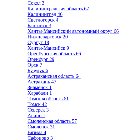
Сокол
3
Калининградская область
67
Калининград
46
Светлогорск
4
Балтийск
3
Ханты-Мансийский автономный округ
66
Нижневартовск
20
Сургут
18
Ханты-Мансийск
9
Оренбургская область
66
Оренбург
29
Орск
7
Бузулук
6
Астраханская область
64
Астрахань
47
Знаменск
1
Харабали
1
Томская область
61
Томск
42
Северск
3
Асино
1
Смоленская область
57
Смоленск
31
Вязьма
4
Сафоново
3