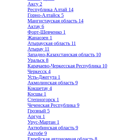
Аксу
2
Республика Алтай
14
Горно-Алтайск
5
Мангистауская область
14
Актау
6
Форт-Шевченко
1
Жанаозен
1
Атырауская область
11
Атырау
11
Западно-Казахстанская область
10
Уральск
8
Карачаево-Черкесская Республика
10
Черкесск
4
Усть-Джегута
1
Акмолинская область
9
Кокшетау
4
Косшы
1
Степногорск
1
Чеченская Республика
9
Грозный
5
Аргун
1
Урус-Мартан
1
Актюбинская область
9
Актобе
9
Еврейская автономная область
8