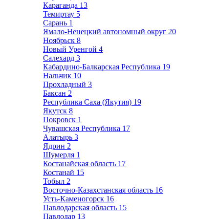
Караганда
13
Темиртау
5
Сарань
1
Ямало-Ненецкий автономный округ
20
Ноябрьск
8
Новый Уренгой
4
Салехард
3
Кабардино-Балкарская Республика
19
Нальчик
10
Прохладный
3
Баксан
2
Республика Саха (Якутия)
19
Якутск
8
Покровск
1
Чувашская Республика
17
Алатырь
3
Ядрин
2
Шумерля
1
Костанайская область
17
Костанай
15
Тобыл
2
Восточно-Казахстанская область
16
Усть-Каменогорск
16
Павлодарская область
15
Павлодар
13