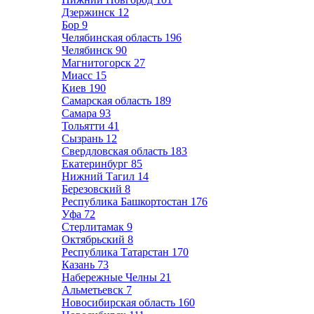
Дзержинск
12
Бор
9
Челябинская область
196
Челябинск
90
Магнитогорск
27
Миасс
15
Киев
190
Самарская область
189
Самара
93
Тольятти
41
Сызрань
12
Свердловская область
183
Екатеринбург
85
Нижний Тагил
14
Березовский
8
Республика Башкортостан
176
Уфа
72
Стерлитамак
9
Октябрьский
8
Республика Татарстан
170
Казань
73
Набережные Челны
21
Альметьевск
7
Новосибирская область
160