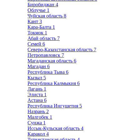
Биробиджан
4
Облучье
1
Чуйская область
8
Кант
3
Кара-Балта
1
Токмок
1
Абай область
7
Семей
6
Северо-Казахстанская область
7
Петропавловск
7
Магаданская область
6
Магадан
6
Республика Тыва
6
Кызыл
5
Республика Калмыкия
6
Лагань
1
Элиста
1
Астана
6
Республика Ингушетия
5
Назрань
2
Малгобек
1
Сунжа
1
Иссык-Кульская область
4
Каракол
4
Туркестанская область
4