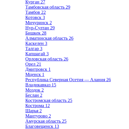
Курган
27
Тамбовская область
29
Тамбов
22
Котовск
3
Мичуринск
2
Нур-Султан
29
Бишкек
28
Алматинская область
26
Каскелен
3
Талгар
3
Капшагай
3
Орловская область
26
Орел
21
Дмитровск
1
Мценск
1
Республика Северная Осетия — Алания
26
Владикавказ
15
Моздок
2
Беслан
2
Костромская область
25
Кострома
12
Шарья
2
Мантурово
2
Амурская область
25
Благовещенск
13