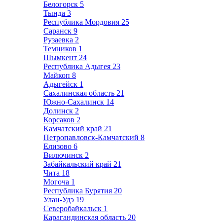
Белогорск
5
Тында
3
Республика Мордовия
25
Саранск
9
Рузаевка
2
Темников
1
Шымкент
24
Республика Адыгея
23
Майкоп
8
Адыгейск
1
Сахалинская область
21
Южно-Сахалинск
14
Долинск
2
Корсаков
2
Камчатский край
21
Петропавловск-Камчатский
8
Елизово
6
Вилючинск
2
Забайкальский край
21
Чита
18
Могоча
1
Республика Бурятия
20
Улан-Удэ
19
Северобайкальск
1
Карагандинская область
20