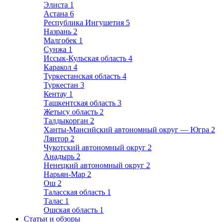
Элиста
1
Астана
6
Республика Ингушетия
5
Назрань
2
Малгобек
1
Сунжа
1
Иссык-Кульская область
4
Каракол
4
Туркестанская область
4
Туркестан
3
Кентау
1
Ташкентская область
3
Жетысу область
2
Талдыкорган
2
Ханты-Мансийский автономный округ — Югра
2
Лянтор
2
Чукотский автономный округ
2
Анадырь
2
Ненецкий автономный округ
2
Нарьян-Мар
2
Ош
2
Таласская область
1
Талас
1
Ошская область
1
Статьи и обзоры