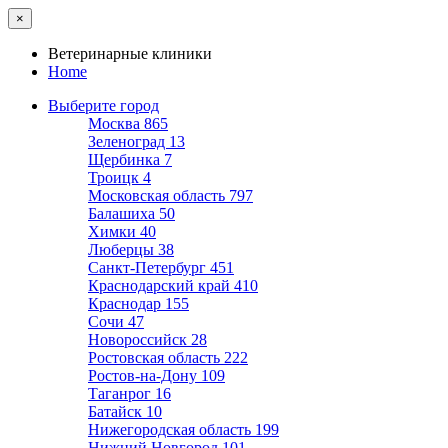
×
Ветеринарные клиники
Home
Выберите город
Москва
865
Зеленоград
13
Щербинка
7
Троицк
4
Московская область
797
Балашиха
50
Химки
40
Люберцы
38
Санкт-Петербург
451
Краснодарский край
410
Краснодар
155
Сочи
47
Новороссийск
28
Ростовская область
222
Ростов-на-Дону
109
Таганрог
16
Батайск
10
Нижегородская область
199
Нижний Новгород
101