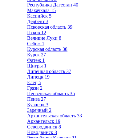
Республика Дагестан
40
Махачкала
15
Каспийск
5
Дербент
3
Псковская область
39
Псков
12
Великие Луки
8
Себеж
1
Курская область
38
Курск
27
Фатеж
1
Щигры
1
Липецкая область
37
Липецк
19
Елец
5
Грязи
2
Пензенская область
35
Пенза
27
Кузнецк
3
Заречный
2
Архангельская область
33
Архангельск
19
Северодвинск
8
Новодвинск
3
Республика Карелия
31