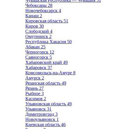
Чувашская Республика — Чувашия
51
Чебоксары
28
Новочебоксарск
4
Канаш
2
Кировская область
51
Киров
30
Слободской
4
Омутнинск
2
Республика Хакасия
50
Абакан
25
Черногорск
12
Саяногорск
5
Хабаровский край
49
Хабаровск
37
Комсомольск-на-Амуре
8
Амурск
2
Рязанская область
49
Рязань
27
Рыбное
3
Касимов
2
Ульяновская область
49
Ульяновск
31
Димитровград
3
Новоульяновск
1
Киевская область
46