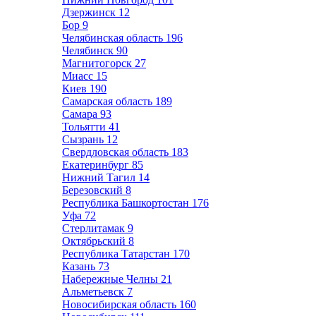
Дзержинск
12
Бор
9
Челябинская область
196
Челябинск
90
Магнитогорск
27
Миасс
15
Киев
190
Самарская область
189
Самара
93
Тольятти
41
Сызрань
12
Свердловская область
183
Екатеринбург
85
Нижний Тагил
14
Березовский
8
Республика Башкортостан
176
Уфа
72
Стерлитамак
9
Октябрьский
8
Республика Татарстан
170
Казань
73
Набережные Челны
21
Альметьевск
7
Новосибирская область
160