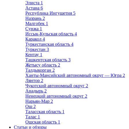
Элиста
1
Астана
6
Республика Ингушетия
5
Назрань
2
Малгобек
1
Сунжа
1
Иссык-Кульская область
4
Каракол
4
Туркестанская область
4
Туркестан
3
Кентау
1
Ташкентская область
3
Жетысу область
2
Талдыкорган
2
Ханты-Мансийский автономный округ — Югра
2
Лянтор
2
Чукотский автономный округ
2
Анадырь
2
Ненецкий автономный округ
2
Нарьян-Мар
2
Ош
2
Таласская область
1
Талас
1
Ошская область
1
Статьи и обзоры