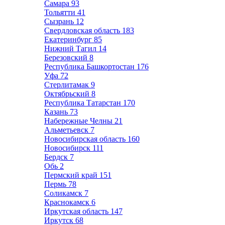
Самара
93
Тольятти
41
Сызрань
12
Свердловская область
183
Екатеринбург
85
Нижний Тагил
14
Березовский
8
Республика Башкортостан
176
Уфа
72
Стерлитамак
9
Октябрьский
8
Республика Татарстан
170
Казань
73
Набережные Челны
21
Альметьевск
7
Новосибирская область
160
Новосибирск
111
Бердск
7
Обь
2
Пермский край
151
Пермь
78
Соликамск
7
Краснокамск
6
Иркутская область
147
Иркутск
68