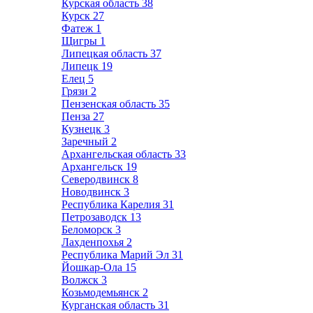
Курская область
38
Курск
27
Фатеж
1
Щигры
1
Липецкая область
37
Липецк
19
Елец
5
Грязи
2
Пензенская область
35
Пенза
27
Кузнецк
3
Заречный
2
Архангельская область
33
Архангельск
19
Северодвинск
8
Новодвинск
3
Республика Карелия
31
Петрозаводск
13
Беломорск
3
Лахденпохья
2
Республика Марий Эл
31
Йошкар-Ола
15
Волжск
3
Козьмодемьянск
2
Курганская область
31