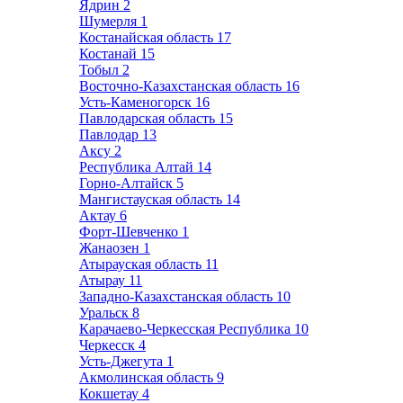
Ядрин
2
Шумерля
1
Костанайская область
17
Костанай
15
Тобыл
2
Восточно-Казахстанская область
16
Усть-Каменогорск
16
Павлодарская область
15
Павлодар
13
Аксу
2
Республика Алтай
14
Горно-Алтайск
5
Мангистауская область
14
Актау
6
Форт-Шевченко
1
Жанаозен
1
Атырауская область
11
Атырау
11
Западно-Казахстанская область
10
Уральск
8
Карачаево-Черкесская Республика
10
Черкесск
4
Усть-Джегута
1
Акмолинская область
9
Кокшетау
4