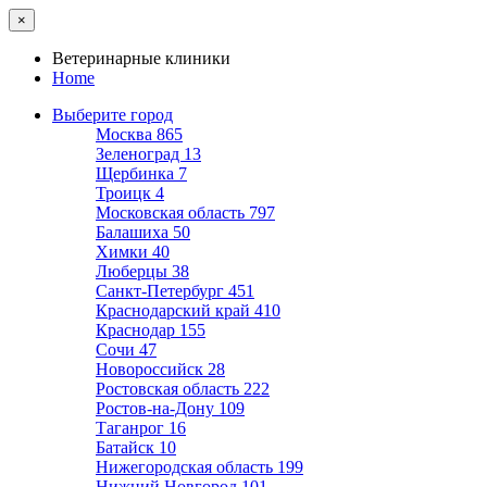
×
Ветеринарные клиники
Home
Выберите город
Москва
865
Зеленоград
13
Щербинка
7
Троицк
4
Московская область
797
Балашиха
50
Химки
40
Люберцы
38
Санкт-Петербург
451
Краснодарский край
410
Краснодар
155
Сочи
47
Новороссийск
28
Ростовская область
222
Ростов-на-Дону
109
Таганрог
16
Батайск
10
Нижегородская область
199
Нижний Новгород
101