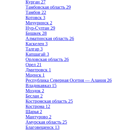
Курган
27
Тамбовская область
29
Тамбов
22
Котовск
3
Мичуринск
2
Нур-Султан
29
Бишкек
28
Алматинская область
26
Каскелен
3
Талгар
3
Капшагай
3
Орловская область
26
Орел
21
Дмитровск
1
Мценск
1
Республика Северная Осетия — Алания
26
Владикавказ
15
Моздок
2
Беслан
2
Костромская область
25
Кострома
12
Шарья
2
Мантурово
2
Амурская область
25
Благовещенск
13