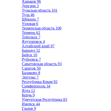
Харьков
96
Дергачи
3
Тульская область
101
Тула
46
Щёкино
7
Узловая
6
Тюменская область
100
Тюмень
62
Тобольск
7
Ялуторовск
4
Алтайский край
97
Барнаул
52
Бийск
10
Рубцовск
7
Саратовская область
93
Саратов
50
Балаково
8
Энгельс
7
Республика Крым
92
Симферополь
34
Ялта
12
Керчь
9
Удмуртская Республика
83
Ижевск
44
Глазов
9