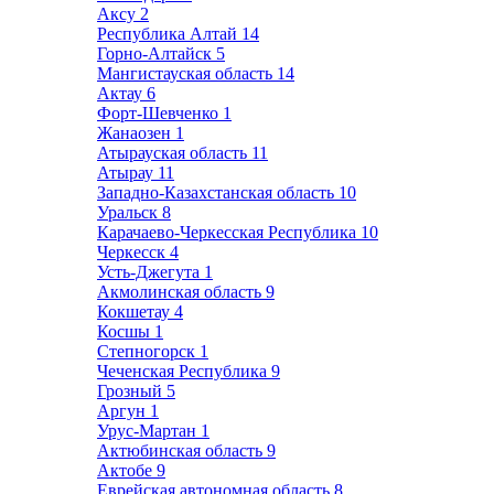
Аксу
2
Республика Алтай
14
Горно-Алтайск
5
Мангистауская область
14
Актау
6
Форт-Шевченко
1
Жанаозен
1
Атырауская область
11
Атырау
11
Западно-Казахстанская область
10
Уральск
8
Карачаево-Черкесская Республика
10
Черкесск
4
Усть-Джегута
1
Акмолинская область
9
Кокшетау
4
Косшы
1
Степногорск
1
Чеченская Республика
9
Грозный
5
Аргун
1
Урус-Мартан
1
Актюбинская область
9
Актобе
9
Еврейская автономная область
8