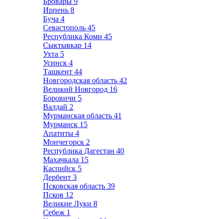
Бровары
9
Ирпень
8
Буча
4
Севастополь
45
Республика Коми
45
Сыктывкар
14
Ухта
5
Усинск
4
Ташкент
44
Новгородская область
42
Великий Новгород
16
Боровичи
5
Валдай
2
Мурманская область
41
Мурманск
15
Апатиты
4
Мончегорск
2
Республика Дагестан
40
Махачкала
15
Каспийск
5
Дербент
3
Псковская область
39
Псков
12
Великие Луки
8
Себеж
1