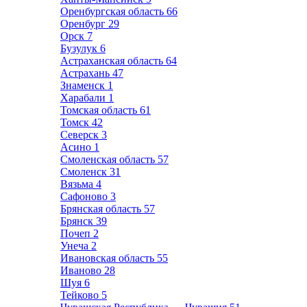
Оренбургская область
66
Оренбург
29
Орск
7
Бузулук
6
Астраханская область
64
Астрахань
47
Знаменск
1
Харабали
1
Томская область
61
Томск
42
Северск
3
Асино
1
Смоленская область
57
Смоленск
31
Вязьма
4
Сафоново
3
Брянская область
57
Брянск
39
Почеп
2
Унеча
2
Ивановская область
55
Иваново
28
Шуя
6
Тейково
5