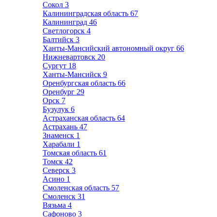
Сокол
3
Калининградская область
67
Калининград
46
Светлогорск
4
Балтийск
3
Ханты-Мансийский автономный округ
66
Нижневартовск
20
Сургут
18
Ханты-Мансийск
9
Оренбургская область
66
Оренбург
29
Орск
7
Бузулук
6
Астраханская область
64
Астрахань
47
Знаменск
1
Харабали
1
Томская область
61
Томск
42
Северск
3
Асино
1
Смоленская область
57
Смоленск
31
Вязьма
4
Сафоново
3