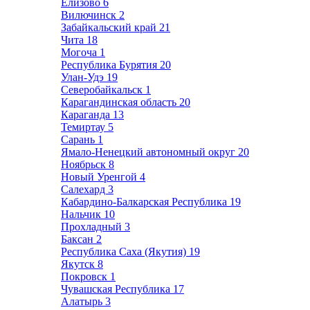
Елизово
6
Вилючинск
2
Забайкальский край
21
Чита
18
Могоча
1
Республика Бурятия
20
Улан-Удэ
19
Северобайкальск
1
Карагандинская область
20
Караганда
13
Темиртау
5
Сарань
1
Ямало-Ненецкий автономный округ
20
Ноябрьск
8
Новый Уренгой
4
Салехард
3
Кабардино-Балкарская Республика
19
Нальчик
10
Прохладный
3
Баксан
2
Республика Саха (Якутия)
19
Якутск
8
Покровск
1
Чувашская Республика
17
Алатырь
3