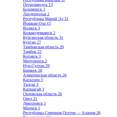
Петрозаводск
13
Беломорск
3
Лахденпохья
2
Республика Марий Эл
31
Йошкар-Ола
15
Волжск
3
Козьмодемьянск
2
Курганская область
31
Курган
27
Тамбовская область
29
Тамбов
22
Котовск
3
Мичуринск
2
Нур-Султан
29
Бишкек
28
Алматинская область
26
Каскелен
3
Талгар
3
Капшагай
3
Орловская область
26
Орел
21
Дмитровск
1
Мценск
1
Республика Северная Осетия — Алания
26