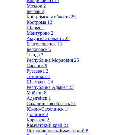
Владикавказ
15
Моздок
2
Беслан
2
Костромская область
25
Кострома
12
Шарья
2
Мантурово
2
Амурская область
25
Благовещенск
13
Белогорск
5
Тында
3
Республика Мордовия
25
Саранск
9
Рузаевка
2
Темников
1
Шымкент
24
Республика Адыгея
23
Майкоп
8
Адыгейск
1
Сахалинская область
21
Южно-Сахалинск
14
Долинск
2
Корсаков
2
Камчатский край
21
Петропавловск-Камчатский
8