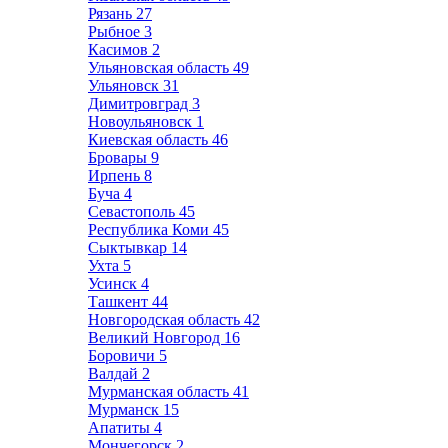
Рязань
27
Рыбное
3
Касимов
2
Ульяновская область
49
Ульяновск
31
Димитровград
3
Новоульяновск
1
Киевская область
46
Бровары
9
Ирпень
8
Буча
4
Севастополь
45
Республика Коми
45
Сыктывкар
14
Ухта
5
Усинск
4
Ташкент
44
Новгородская область
42
Великий Новгород
16
Боровичи
5
Валдай
2
Мурманская область
41
Мурманск
15
Апатиты
4
Мончегорск
2