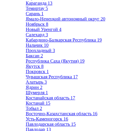
Караганда
13
Темиртау
5
Сарань
1
Ямало-Ненецкий автономный округ
20
Ноябрьск
8
Новый Уренгой
4
Салехард
3
Кабардино-Балкарская Республика
19
Нальчик
10
Прохладный
3
Баксан
2
Республика Саха (Якутия)
19
Якутск
8
Покровск
1
Чувашская Республика
17
Алатырь
3
Ядрин
2
Шумерля
1
Костанайская область
17
Костанай
15
Тобыл
2
Восточно-Казахстанская область
16
Усть-Каменогорск
16
Павлодарская область
15
Павлодар
13