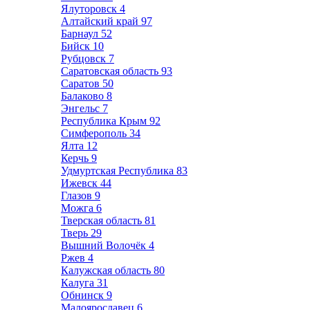
Ялуторовск
4
Алтайский край
97
Барнаул
52
Бийск
10
Рубцовск
7
Саратовская область
93
Саратов
50
Балаково
8
Энгельс
7
Республика Крым
92
Симферополь
34
Ялта
12
Керчь
9
Удмуртская Республика
83
Ижевск
44
Глазов
9
Можга
6
Тверская область
81
Тверь
29
Вышний Волочёк
4
Ржев
4
Калужская область
80
Калуга
31
Обнинск
9
Малоярославец
6