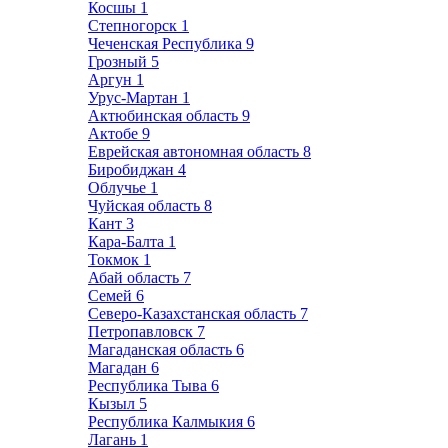
Косшы
1
Степногорск
1
Чеченская Республика
9
Грозный
5
Аргун
1
Урус-Мартан
1
Актюбинская область
9
Актобе
9
Еврейская автономная область
8
Биробиджан
4
Облучье
1
Чуйская область
8
Кант
3
Кара-Балта
1
Токмок
1
Абай область
7
Семей
6
Северо-Казахстанская область
7
Петропавловск
7
Магаданская область
6
Магадан
6
Республика Тыва
6
Кызыл
5
Республика Калмыкия
6
Лагань
1