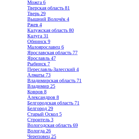
Можга
6
Тверская область
81
Тверь
29
Вышний Волочёк
4
Ржев
4
Калужская область
80
Калуга
31
Обнинск
9
Малоярославец
6
Ярославская область
77
Ярославль
47
Рыбинск
7
Переславль-Залесский
4
Алматы
73
Владимирская область
71
Владимир
25
Ковров
8
Александров
8
Белгородская область
71
Белгород
29
Старый Оскол
5
Строитель
3
Вологодская область
69
Вологда
26
Череповец
25