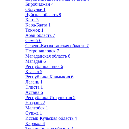
Биробиджан
4
Облучье
1
Чуйская область
8
Кант
3
Кара-Балта
1
Токмок
1
Абай область
7
Семей
6
Северо-Казахстанская область
7
Петропавловск
7
Магаданская область
6
Магадан
6
Республика Тыва
6
Кызыл
5
Республика Калмыкия
6
Лагань
1
Элиста
1
Астана
6
Республика Ингушетия
5
Назрань
2
Малгобек
1
Сунжа
1
Иссык-Кульская область
4
Каракол
4
Туркестанская область
4