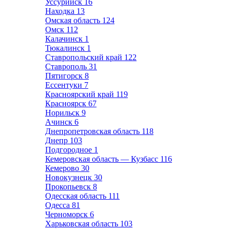
Уссурийск
16
Находка
13
Омская область
124
Омск
112
Калачинск
1
Тюкалинск
1
Ставропольский край
122
Ставрополь
31
Пятигорск
8
Ессентуки
7
Красноярский край
119
Красноярск
67
Норильск
9
Ачинск
6
Днепропетровская область
118
Днепр
103
Подгородное
1
Кемеровская область — Кузбасс
116
Кемерово
30
Новокузнецк
30
Прокопьевск
8
Одесская область
111
Одесса
81
Черноморск
6
Харьковская область
103