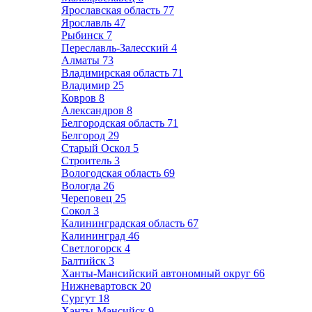
Ярославская область
77
Ярославль
47
Рыбинск
7
Переславль-Залесский
4
Алматы
73
Владимирская область
71
Владимир
25
Ковров
8
Александров
8
Белгородская область
71
Белгород
29
Старый Оскол
5
Строитель
3
Вологодская область
69
Вологда
26
Череповец
25
Сокол
3
Калининградская область
67
Калининград
46
Светлогорск
4
Балтийск
3
Ханты-Мансийский автономный округ
66
Нижневартовск
20
Сургут
18
Ханты-Мансийск
9