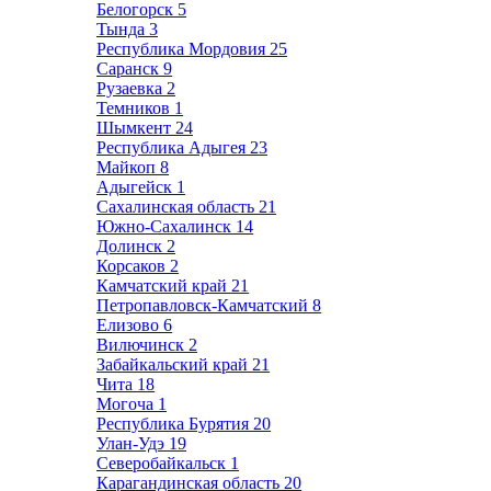
Белогорск
5
Тында
3
Республика Мордовия
25
Саранск
9
Рузаевка
2
Темников
1
Шымкент
24
Республика Адыгея
23
Майкоп
8
Адыгейск
1
Сахалинская область
21
Южно-Сахалинск
14
Долинск
2
Корсаков
2
Камчатский край
21
Петропавловск-Камчатский
8
Елизово
6
Вилючинск
2
Забайкальский край
21
Чита
18
Могоча
1
Республика Бурятия
20
Улан-Удэ
19
Северобайкальск
1
Карагандинская область
20