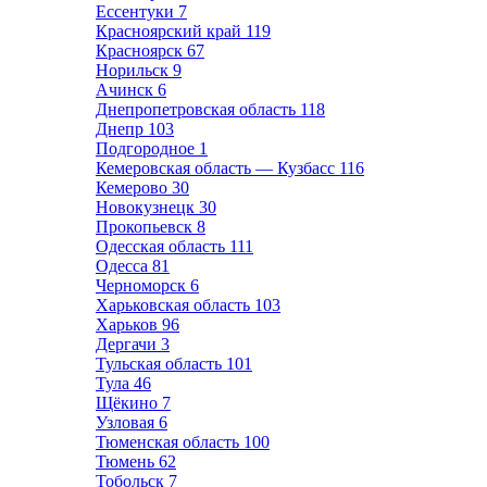
Ессентуки
7
Красноярский край
119
Красноярск
67
Норильск
9
Ачинск
6
Днепропетровская область
118
Днепр
103
Подгородное
1
Кемеровская область — Кузбасс
116
Кемерово
30
Новокузнецк
30
Прокопьевск
8
Одесская область
111
Одесса
81
Черноморск
6
Харьковская область
103
Харьков
96
Дергачи
3
Тульская область
101
Тула
46
Щёкино
7
Узловая
6
Тюменская область
100
Тюмень
62
Тобольск
7