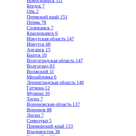
Новосибирск
111
Бердск
7
Обь
2
Пермский край
151
Пермь
78
Соликамск
7
Краснокамск
6
Иркутская область
147
Иркутск
68
Ангарск
15
Братск
10
Волгоградская область
147
Волгоград
83
Волжский
11
Михайловка
6
Ленинградская область
140
Гатчина
12
Мурино
10
Тосно
7
Воронежская область
137
Воронеж
88
Лиски
7
Семилуки
5
Приморский край
133
Владивосток
38