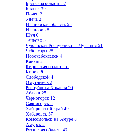
Брянская область
57
Брянск
39
Почеп
2
Унеча
2
Ивановская область
55
Иваново
28
Шуя
6
Тейково
5
Чувашская Республика — Чувашия
51
Чебоксары
28
Новочебоксарск
4
Канаш
2
Кировская область
51
Киров
30
Слободской
4
Омутнинск
2
Республика Хакасия
50
Абакан
25
Черногорск
12
Саяногорск
5
Хабаровский край
49
Хабаровск
37
Комсомольск-на-Амуре
8
Амурск
2
Рязанская область
49