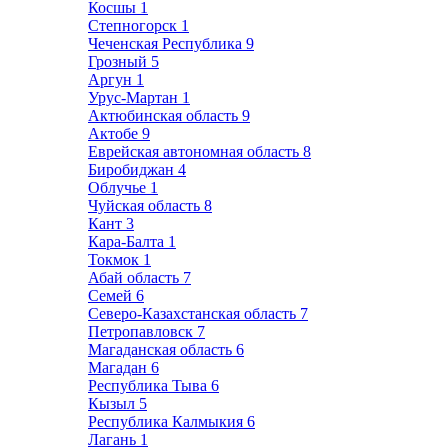
Косшы
1
Степногорск
1
Чеченская Республика
9
Грозный
5
Аргун
1
Урус-Мартан
1
Актюбинская область
9
Актобе
9
Еврейская автономная область
8
Биробиджан
4
Облучье
1
Чуйская область
8
Кант
3
Кара-Балта
1
Токмок
1
Абай область
7
Семей
6
Северо-Казахстанская область
7
Петропавловск
7
Магаданская область
6
Магадан
6
Республика Тыва
6
Кызыл
5
Республика Калмыкия
6
Лагань
1