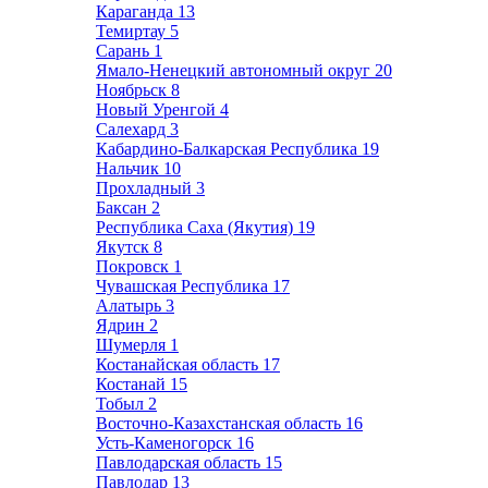
Караганда
13
Темиртау
5
Сарань
1
Ямало-Ненецкий автономный округ
20
Ноябрьск
8
Новый Уренгой
4
Салехард
3
Кабардино-Балкарская Республика
19
Нальчик
10
Прохладный
3
Баксан
2
Республика Саха (Якутия)
19
Якутск
8
Покровск
1
Чувашская Республика
17
Алатырь
3
Ядрин
2
Шумерля
1
Костанайская область
17
Костанай
15
Тобыл
2
Восточно-Казахстанская область
16
Усть-Каменогорск
16
Павлодарская область
15
Павлодар
13