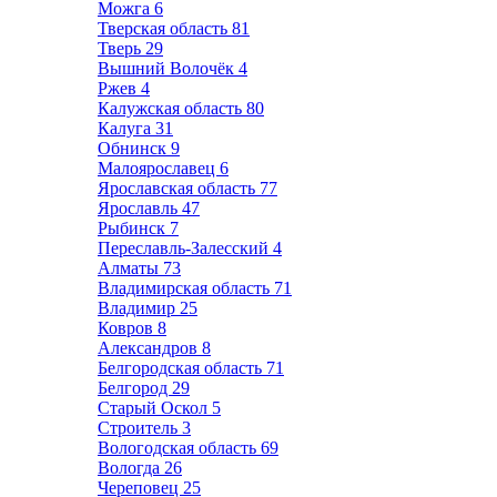
Можга
6
Тверская область
81
Тверь
29
Вышний Волочёк
4
Ржев
4
Калужская область
80
Калуга
31
Обнинск
9
Малоярославец
6
Ярославская область
77
Ярославль
47
Рыбинск
7
Переславль-Залесский
4
Алматы
73
Владимирская область
71
Владимир
25
Ковров
8
Александров
8
Белгородская область
71
Белгород
29
Старый Оскол
5
Строитель
3
Вологодская область
69
Вологда
26
Череповец
25