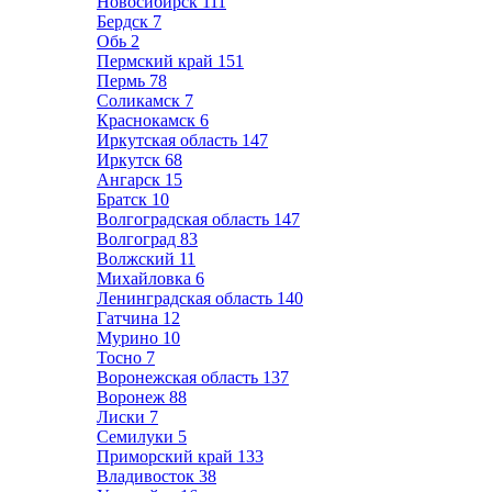
Новосибирск
111
Бердск
7
Обь
2
Пермский край
151
Пермь
78
Соликамск
7
Краснокамск
6
Иркутская область
147
Иркутск
68
Ангарск
15
Братск
10
Волгоградская область
147
Волгоград
83
Волжский
11
Михайловка
6
Ленинградская область
140
Гатчина
12
Мурино
10
Тосно
7
Воронежская область
137
Воронеж
88
Лиски
7
Семилуки
5
Приморский край
133
Владивосток
38