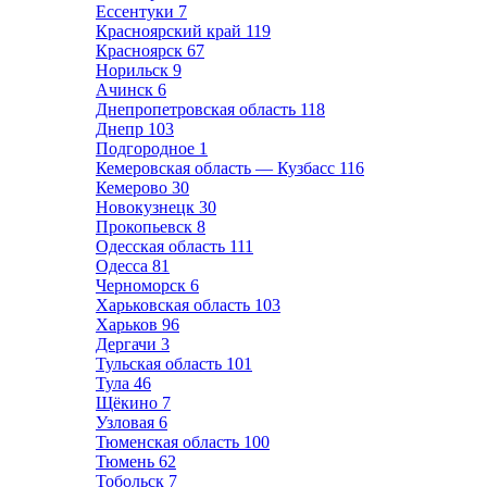
Ессентуки
7
Красноярский край
119
Красноярск
67
Норильск
9
Ачинск
6
Днепропетровская область
118
Днепр
103
Подгородное
1
Кемеровская область — Кузбасс
116
Кемерово
30
Новокузнецк
30
Прокопьевск
8
Одесская область
111
Одесса
81
Черноморск
6
Харьковская область
103
Харьков
96
Дергачи
3
Тульская область
101
Тула
46
Щёкино
7
Узловая
6
Тюменская область
100
Тюмень
62
Тобольск
7