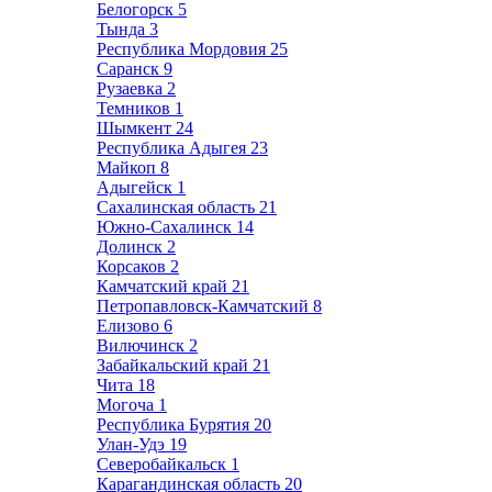
Белогорск
5
Тында
3
Республика Мордовия
25
Саранск
9
Рузаевка
2
Темников
1
Шымкент
24
Республика Адыгея
23
Майкоп
8
Адыгейск
1
Сахалинская область
21
Южно-Сахалинск
14
Долинск
2
Корсаков
2
Камчатский край
21
Петропавловск-Камчатский
8
Елизово
6
Вилючинск
2
Забайкальский край
21
Чита
18
Могоча
1
Республика Бурятия
20
Улан-Удэ
19
Северобайкальск
1
Карагандинская область
20