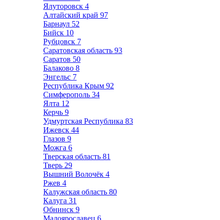
Ялуторовск
4
Алтайский край
97
Барнаул
52
Бийск
10
Рубцовск
7
Саратовская область
93
Саратов
50
Балаково
8
Энгельс
7
Республика Крым
92
Симферополь
34
Ялта
12
Керчь
9
Удмуртская Республика
83
Ижевск
44
Глазов
9
Можга
6
Тверская область
81
Тверь
29
Вышний Волочёк
4
Ржев
4
Калужская область
80
Калуга
31
Обнинск
9
Малоярославец
6