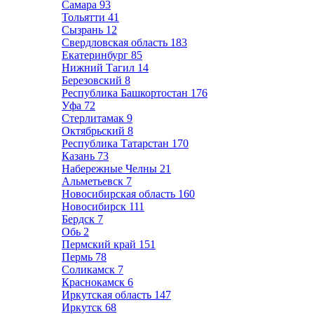
Самара
93
Тольятти
41
Сызрань
12
Свердловская область
183
Екатеринбург
85
Нижний Тагил
14
Березовский
8
Республика Башкортостан
176
Уфа
72
Стерлитамак
9
Октябрьский
8
Республика Татарстан
170
Казань
73
Набережные Челны
21
Альметьевск
7
Новосибирская область
160
Новосибирск
111
Бердск
7
Обь
2
Пермский край
151
Пермь
78
Соликамск
7
Краснокамск
6
Иркутская область
147
Иркутск
68