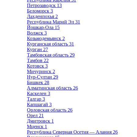
Петрозаводск
13
Беломорск
3
Лахденпохья
2
Республика Марий Эл
31
Йошкар-Ола
15
Волжск
3
Козьмодемьянск
2
Курганская область
31
Курган
27
Тамбовская область
29
Тамбов
22
Котовск
3
Мичуринск
2
Нур-Султан
29
Бишкек
28
Алматинская область
26
Каскелен
3
Талгар
3
Капшагай
3
Орловская область
26
Орел
21
Дмитровск
1
Мценск
1
Республика Северная Осетия — Алания
26