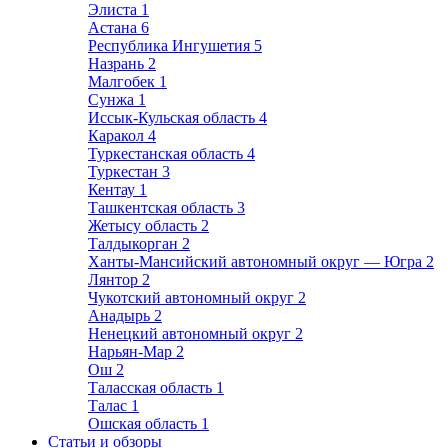
Элиста
1
Астана
6
Республика Ингушетия
5
Назрань
2
Малгобек
1
Сунжа
1
Иссык-Кульская область
4
Каракол
4
Туркестанская область
4
Туркестан
3
Кентау
1
Ташкентская область
3
Жетысу область
2
Талдыкорган
2
Ханты-Мансийский автономный округ — Югра
2
Лянтор
2
Чукотский автономный округ
2
Анадырь
2
Ненецкий автономный округ
2
Нарьян-Мар
2
Ош
2
Таласская область
1
Талас
1
Ошская область
1
Статьи и обзоры