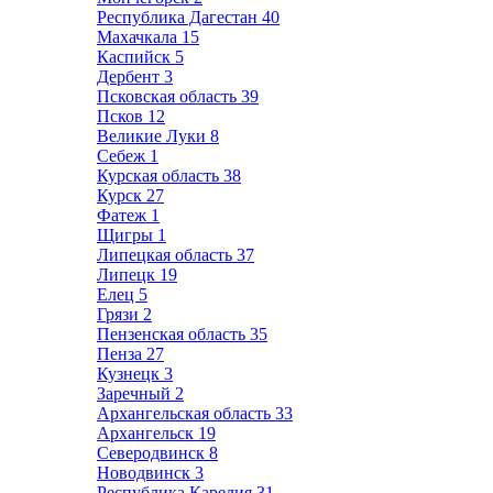
Республика Дагестан
40
Махачкала
15
Каспийск
5
Дербент
3
Псковская область
39
Псков
12
Великие Луки
8
Себеж
1
Курская область
38
Курск
27
Фатеж
1
Щигры
1
Липецкая область
37
Липецк
19
Елец
5
Грязи
2
Пензенская область
35
Пенза
27
Кузнецк
3
Заречный
2
Архангельская область
33
Архангельск
19
Северодвинск
8
Новодвинск
3
Республика Карелия
31