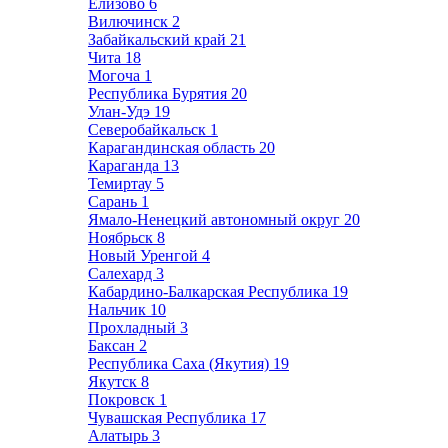
Елизово
6
Вилючинск
2
Забайкальский край
21
Чита
18
Могоча
1
Республика Бурятия
20
Улан-Удэ
19
Северобайкальск
1
Карагандинская область
20
Караганда
13
Темиртау
5
Сарань
1
Ямало-Ненецкий автономный округ
20
Ноябрьск
8
Новый Уренгой
4
Салехард
3
Кабардино-Балкарская Республика
19
Нальчик
10
Прохладный
3
Баксан
2
Республика Саха (Якутия)
19
Якутск
8
Покровск
1
Чувашская Республика
17
Алатырь
3