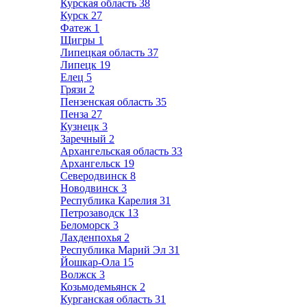
Курская область
38
Курск
27
Фатеж
1
Щигры
1
Липецкая область
37
Липецк
19
Елец
5
Грязи
2
Пензенская область
35
Пенза
27
Кузнецк
3
Заречный
2
Архангельская область
33
Архангельск
19
Северодвинск
8
Новодвинск
3
Республика Карелия
31
Петрозаводск
13
Беломорск
3
Лахденпохья
2
Республика Марий Эл
31
Йошкар-Ола
15
Волжск
3
Козьмодемьянск
2
Курганская область
31