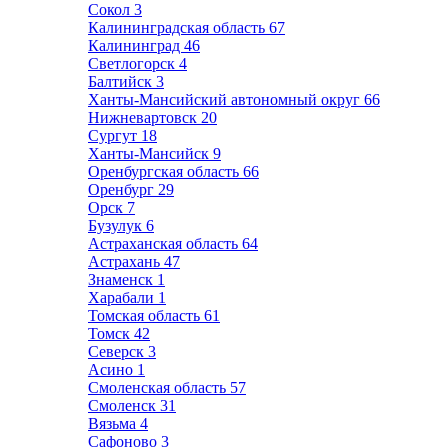
Сокол
3
Калининградская область
67
Калининград
46
Светлогорск
4
Балтийск
3
Ханты-Мансийский автономный округ
66
Нижневартовск
20
Сургут
18
Ханты-Мансийск
9
Оренбургская область
66
Оренбург
29
Орск
7
Бузулук
6
Астраханская область
64
Астрахань
47
Знаменск
1
Харабали
1
Томская область
61
Томск
42
Северск
3
Асино
1
Смоленская область
57
Смоленск
31
Вязьма
4
Сафоново
3