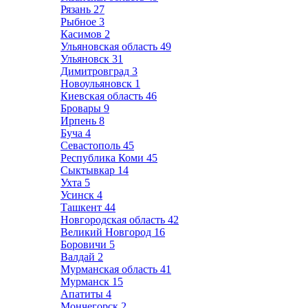
Рязань
27
Рыбное
3
Касимов
2
Ульяновская область
49
Ульяновск
31
Димитровград
3
Новоульяновск
1
Киевская область
46
Бровары
9
Ирпень
8
Буча
4
Севастополь
45
Республика Коми
45
Сыктывкар
14
Ухта
5
Усинск
4
Ташкент
44
Новгородская область
42
Великий Новгород
16
Боровичи
5
Валдай
2
Мурманская область
41
Мурманск
15
Апатиты
4
Мончегорск
2