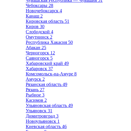
Чувашская Республика — Чувашия
51
Чебоксары
28
Новочебоксарск
4
Канаш
2
Кировская область
51
Киров
30
Слободской
4
Омутнинск
2
Республика Хакасия
50
Абакан
25
Черногорск
12
Саяногорск
5
Хабаровский край
49
Хабаровск
37
Комсомольск-на-Амуре
8
Амурск
2
Рязанская область
49
Рязань
27
Рыбное
3
Касимов
2
Ульяновская область
49
Ульяновск
31
Димитровград
3
Новоульяновск
1
Киевская область
46