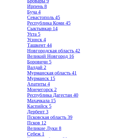
Бровары
9
Ирпень
8
Буча
4
Севастополь
45
Республика Коми
45
Сыктывкар
14
Ухта
5
Усинск
4
Ташкент
44
Новгородская область
42
Великий Новгород
16
Боровичи
5
Валдай
2
Мурманская область
41
Мурманск
15
Апатиты
4
Мончегорск
2
Республика Дагестан
40
Махачкала
15
Каспийск
5
Дербент
3
Псковская область
39
Псков
12
Великие Луки
8
Себеж
1