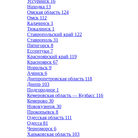
Уссурийск
16
Находка
13
Омская область
124
Омск
112
Калачинск
1
Тюкалинск
1
Ставропольский край
122
Ставрополь
31
Пятигорск
8
Ессентуки
7
Красноярский край
119
Красноярск
67
Норильск
9
Ачинск
6
Днепропетровская область
118
Днепр
103
Подгородное
1
Кемеровская область — Кузбасс
116
Кемерово
30
Новокузнецк
30
Прокопьевск
8
Одесская область
111
Одесса
81
Черноморск
6
Харьковская область
103