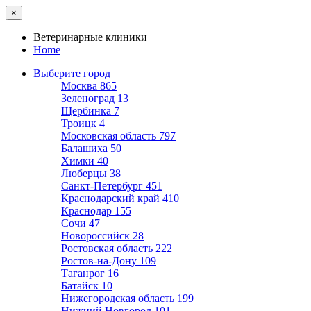
×
Ветеринарные клиники
Home
Выберите город
Москва
865
Зеленоград
13
Щербинка
7
Троицк
4
Московская область
797
Балашиха
50
Химки
40
Люберцы
38
Санкт-Петербург
451
Краснодарский край
410
Краснодар
155
Сочи
47
Новороссийск
28
Ростовская область
222
Ростов-на-Дону
109
Таганрог
16
Батайск
10
Нижегородская область
199
Нижний Новгород
101