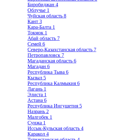
Биробиджан
4
Облучье
1
Чуйская область
8
Кант
3
Кара-Балта
1
Токмок
1
Абай область
7
Семей
6
Северо-Казахстанская область
7
Петропавловск
7
Магаданская область
6
Магадан
6
Республика Тыва
6
Кызыл
5
Республика Калмыкия
6
Лагань
1
Элиста
1
Астана
6
Республика Ингушетия
5
Назрань
2
Малгобек
1
Сунжа
1
Иссык-Кульская область
4
Каракол
4
Туркестанская область
4