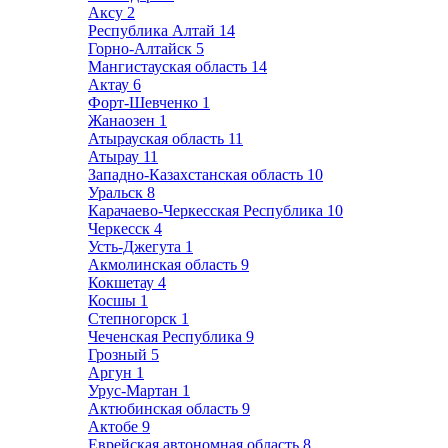
Аксу
2
Республика Алтай
14
Горно-Алтайск
5
Мангистауская область
14
Актау
6
Форт-Шевченко
1
Жанаозен
1
Атырауская область
11
Атырау
11
Западно-Казахстанская область
10
Уральск
8
Карачаево-Черкесская Республика
10
Черкесск
4
Усть-Джегута
1
Акмолинская область
9
Кокшетау
4
Косшы
1
Степногорск
1
Чеченская Республика
9
Грозный
5
Аргун
1
Урус-Мартан
1
Актюбинская область
9
Актобе
9
Еврейская автономная область
8