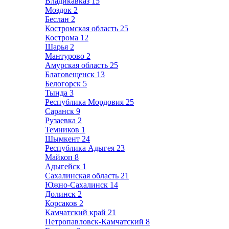
Владикавказ
15
Моздок
2
Беслан
2
Костромская область
25
Кострома
12
Шарья
2
Мантурово
2
Амурская область
25
Благовещенск
13
Белогорск
5
Тында
3
Республика Мордовия
25
Саранск
9
Рузаевка
2
Темников
1
Шымкент
24
Республика Адыгея
23
Майкоп
8
Адыгейск
1
Сахалинская область
21
Южно-Сахалинск
14
Долинск
2
Корсаков
2
Камчатский край
21
Петропавловск-Камчатский
8