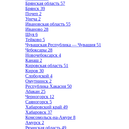
Брянская область
57
Брянск
39
Почеп
2
Унеча
2
Ивановская область
55
Иваново
28
Шуя
6
Тейково
5
Чувашская Республика — Чувашия
51
Чебоксары
28
Новочебоксарск
4
Канаш
2
Кировская область
51
Киров
30
Слободской
4
Омутнинск
2
Республика Хакасия
50
Абакан
25
Черногорск
12
Саяногорск
5
Хабаровский край
49
Хабаровск
37
Комсомольск-на-Амуре
8
Амурск
2
Рязанская область
49