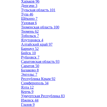
Харьков
96
Дергачи
3
Тульская область
101
Тула
46
Щёкино
7
Узловая
6
Тюменская область
100
Тюмень
62
Тобольск
7
Ялуторовск
4
Алтайский край
97
Барнаул
52
Бийск
10
Рубцовск
7
Саратовская область
93
Саратов
50
Балаково
8
Энгельс
7
Республика Крым
92
Симферополь
34
Ялта
12
Керчь
9
Удмуртская Республика
83
Ижевск
44
Глазов
9