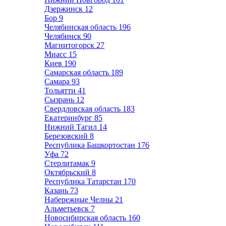
Дзержинск
12
Бор
9
Челябинская область
196
Челябинск
90
Магнитогорск
27
Миасс
15
Киев
190
Самарская область
189
Самара
93
Тольятти
41
Сызрань
12
Свердловская область
183
Екатеринбург
85
Нижний Тагил
14
Березовский
8
Республика Башкортостан
176
Уфа
72
Стерлитамак
9
Октябрьский
8
Республика Татарстан
170
Казань
73
Набережные Челны
21
Альметьевск
7
Новосибирская область
160