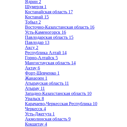
Ядрин
2
Шумерля
1
Костанайская область
17
Костанай
15
Тобыл
2
Восточно-Казахстанская область
16
Усть-Каменогорск
16
Павлодарская область
15
Павлодар
13
Аксу
2
Республика Алтай
14
Горно-Алтайск
5
Мангистауская область
14
Актау
6
Форт-Шевченко
1
Жанаозен
1
Атырауская область
11
Атырау
11
Западно-Казахстанская область
10
Уральск
8
Карачаево-Черкесская Республика
10
Черкесск
4
Усть-Джегута
1
Акмолинская область
9
Кокшетау
4