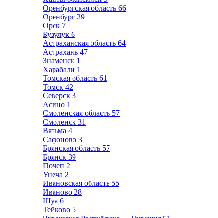
Оренбургская область
66
Оренбург
29
Орск
7
Бузулук
6
Астраханская область
64
Астрахань
47
Знаменск
1
Харабали
1
Томская область
61
Томск
42
Северск
3
Асино
1
Смоленская область
57
Смоленск
31
Вязьма
4
Сафоново
3
Брянская область
57
Брянск
39
Почеп
2
Унеча
2
Ивановская область
55
Иваново
28
Шуя
6
Тейково
5