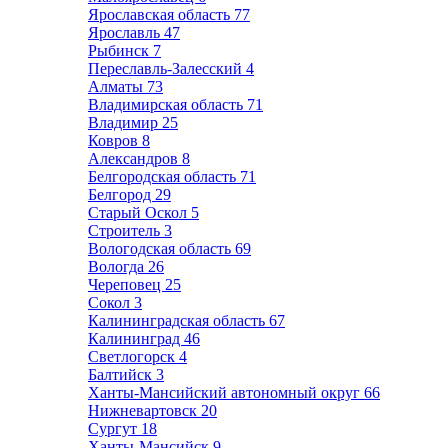
Ярославская область
77
Ярославль
47
Рыбинск
7
Переславль-Залесский
4
Алматы
73
Владимирская область
71
Владимир
25
Ковров
8
Александров
8
Белгородская область
71
Белгород
29
Старый Оскол
5
Строитель
3
Вологодская область
69
Вологда
26
Череповец
25
Сокол
3
Калининградская область
67
Калининград
46
Светлогорск
4
Балтийск
3
Ханты-Мансийский автономный округ
66
Нижневартовск
20
Сургут
18
Ханты-Мансийск
9