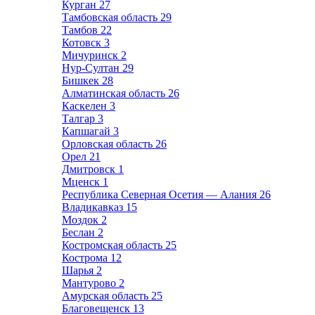
Курган
27
Тамбовская область
29
Тамбов
22
Котовск
3
Мичуринск
2
Нур-Султан
29
Бишкек
28
Алматинская область
26
Каскелен
3
Талгар
3
Капшагай
3
Орловская область
26
Орел
21
Дмитровск
1
Мценск
1
Республика Северная Осетия — Алания
26
Владикавказ
15
Моздок
2
Беслан
2
Костромская область
25
Кострома
12
Шарья
2
Мантурово
2
Амурская область
25
Благовещенск
13