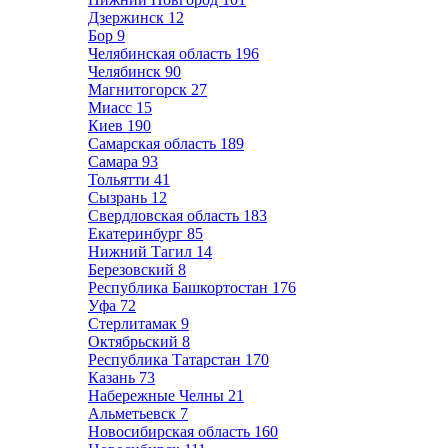
Дзержинск
12
Бор
9
Челябинская область
196
Челябинск
90
Магнитогорск
27
Миасс
15
Киев
190
Самарская область
189
Самара
93
Тольятти
41
Сызрань
12
Свердловская область
183
Екатеринбург
85
Нижний Тагил
14
Березовский
8
Республика Башкортостан
176
Уфа
72
Стерлитамак
9
Октябрьский
8
Республика Татарстан
170
Казань
73
Набережные Челны
21
Альметьевск
7
Новосибирская область
160