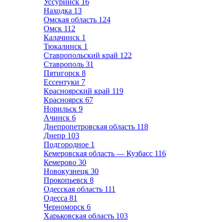
Уссурийск
16
Находка
13
Омская область
124
Омск
112
Калачинск
1
Тюкалинск
1
Ставропольский край
122
Ставрополь
31
Пятигорск
8
Ессентуки
7
Красноярский край
119
Красноярск
67
Норильск
9
Ачинск
6
Днепропетровская область
118
Днепр
103
Подгородное
1
Кемеровская область — Кузбасс
116
Кемерово
30
Новокузнецк
30
Прокопьевск
8
Одесская область
111
Одесса
81
Черноморск
6
Харьковская область
103