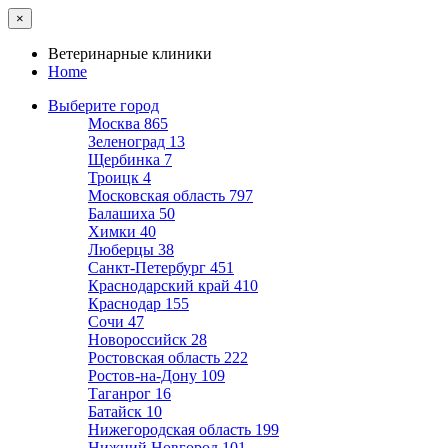
×
Ветеринарные клиники
Home
Выберите город
Москва
865
Зеленоград
13
Щербинка
7
Троицк
4
Московская область
797
Балашиха
50
Химки
40
Люберцы
38
Санкт-Петербург
451
Краснодарский край
410
Краснодар
155
Сочи
47
Новороссийск
28
Ростовская область
222
Ростов-на-Дону
109
Таганрог
16
Батайск
10
Нижегородская область
199
Нижний Новгород
101