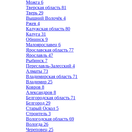
Можга
6
Тверская область
81
Тверь
29
Вышний Волочёк
4
Ржев
4
Калужская область
80
Калуга
31
Обнинск
9
Малоярославец
6
Ярославская область
77
Ярославль
47
Рыбинск
7
Переславль-Залесский
4
Алматы
73
Владимирская область
71
Владимир
25
Ковров
8
Александров
8
Белгородская область
71
Белгород
29
Старый Оскол
5
Строитель
3
Вологодская область
69
Вологда
26
Череповец
25