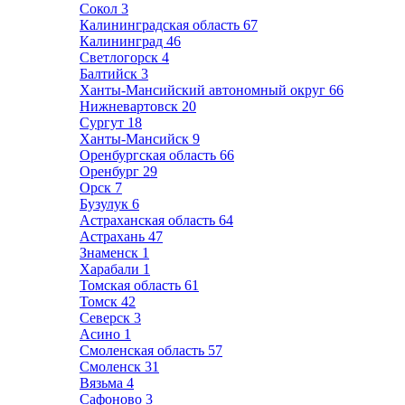
Сокол
3
Калининградская область
67
Калининград
46
Светлогорск
4
Балтийск
3
Ханты-Мансийский автономный округ
66
Нижневартовск
20
Сургут
18
Ханты-Мансийск
9
Оренбургская область
66
Оренбург
29
Орск
7
Бузулук
6
Астраханская область
64
Астрахань
47
Знаменск
1
Харабали
1
Томская область
61
Томск
42
Северск
3
Асино
1
Смоленская область
57
Смоленск
31
Вязьма
4
Сафоново
3