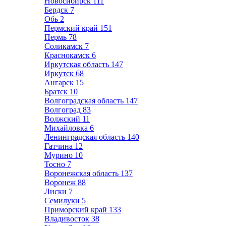
Новосибирск
111
Бердск
7
Обь
2
Пермский край
151
Пермь
78
Соликамск
7
Краснокамск
6
Иркутская область
147
Иркутск
68
Ангарск
15
Братск
10
Волгоградская область
147
Волгоград
83
Волжский
11
Михайловка
6
Ленинградская область
140
Гатчина
12
Мурино
10
Тосно
7
Воронежская область
137
Воронеж
88
Лиски
7
Семилуки
5
Приморский край
133
Владивосток
38