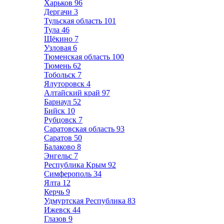
Харьков
96
Дергачи
3
Тульская область
101
Тула
46
Щёкино
7
Узловая
6
Тюменская область
100
Тюмень
62
Тобольск
7
Ялуторовск
4
Алтайский край
97
Барнаул
52
Бийск
10
Рубцовск
7
Саратовская область
93
Саратов
50
Балаково
8
Энгельс
7
Республика Крым
92
Симферополь
34
Ялта
12
Керчь
9
Удмуртская Республика
83
Ижевск
44
Глазов
9