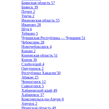
Брянская область
57
Брянск
39
Почеп
2
Унеча
2
Ивановская область
55
Иваново
28
Шуя
6
Тейково
5
Чувашская Республика — Чувашия
51
Чебоксары
28
Новочебоксарск
4
Канаш
2
Кировская область
51
Киров
30
Слободской
4
Омутнинск
2
Республика Хакасия
50
Абакан
25
Черногорск
12
Саяногорск
5
Хабаровский край
49
Хабаровск
37
Комсомольск-на-Амуре
8
Амурск
2
Рязанская область
49