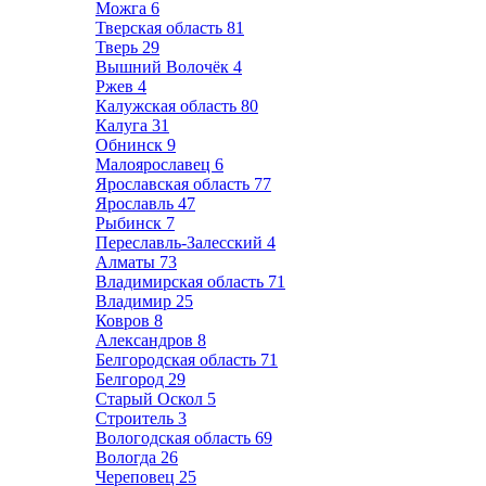
Можга
6
Тверская область
81
Тверь
29
Вышний Волочёк
4
Ржев
4
Калужская область
80
Калуга
31
Обнинск
9
Малоярославец
6
Ярославская область
77
Ярославль
47
Рыбинск
7
Переславль-Залесский
4
Алматы
73
Владимирская область
71
Владимир
25
Ковров
8
Александров
8
Белгородская область
71
Белгород
29
Старый Оскол
5
Строитель
3
Вологодская область
69
Вологда
26
Череповец
25