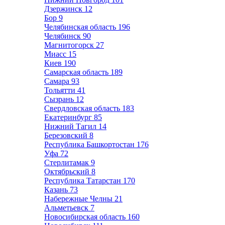
Дзержинск
12
Бор
9
Челябинская область
196
Челябинск
90
Магнитогорск
27
Миасс
15
Киев
190
Самарская область
189
Самара
93
Тольятти
41
Сызрань
12
Свердловская область
183
Екатеринбург
85
Нижний Тагил
14
Березовский
8
Республика Башкортостан
176
Уфа
72
Стерлитамак
9
Октябрьский
8
Республика Татарстан
170
Казань
73
Набережные Челны
21
Альметьевск
7
Новосибирская область
160