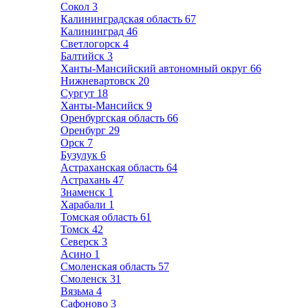
Сокол
3
Калининградская область
67
Калининград
46
Светлогорск
4
Балтийск
3
Ханты-Мансийский автономный округ
66
Нижневартовск
20
Сургут
18
Ханты-Мансийск
9
Оренбургская область
66
Оренбург
29
Орск
7
Бузулук
6
Астраханская область
64
Астрахань
47
Знаменск
1
Харабали
1
Томская область
61
Томск
42
Северск
3
Асино
1
Смоленская область
57
Смоленск
31
Вязьма
4
Сафоново
3