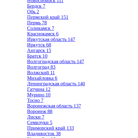
Новосибирск
111
Бердск
7
Обь
2
Пермский край
151
Пермь
78
Соликамск
7
Краснокамск
6
Иркутская область
147
Иркутск
68
Ангарск
15
Братск
10
Волгоградская область
147
Волгоград
83
Волжский
11
Михайловка
6
Ленинградская область
140
Гатчина
12
Мурино
10
Тосно
7
Воронежская область
137
Воронеж
88
Лиски
7
Семилуки
5
Приморский край
133
Владивосток
38