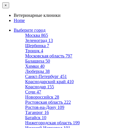
×
Ветеринарные клиники
Home
Выберите город
Москва
865
Зеленоград
13
Щербинка
7
Троицк
4
Московская область
797
Балашиха
50
Химки
40
Люберцы
38
Санкт-Петербург
451
Краснодарский край
410
Краснодар
155
Сочи
47
Новороссийск
28
Ростовская область
222
Ростов-на-Дону
109
Таганрог
16
Батайск
10
Нижегородская область
199
Нижний Новгород
101