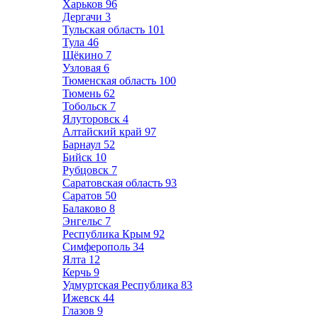
Харьков
96
Дергачи
3
Тульская область
101
Тула
46
Щёкино
7
Узловая
6
Тюменская область
100
Тюмень
62
Тобольск
7
Ялуторовск
4
Алтайский край
97
Барнаул
52
Бийск
10
Рубцовск
7
Саратовская область
93
Саратов
50
Балаково
8
Энгельс
7
Республика Крым
92
Симферополь
34
Ялта
12
Керчь
9
Удмуртская Республика
83
Ижевск
44
Глазов
9