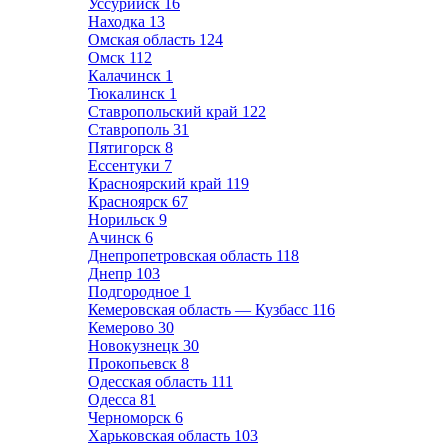
Уссурийск
16
Находка
13
Омская область
124
Омск
112
Калачинск
1
Тюкалинск
1
Ставропольский край
122
Ставрополь
31
Пятигорск
8
Ессентуки
7
Красноярский край
119
Красноярск
67
Норильск
9
Ачинск
6
Днепропетровская область
118
Днепр
103
Подгородное
1
Кемеровская область — Кузбасс
116
Кемерово
30
Новокузнецк
30
Прокопьевск
8
Одесская область
111
Одесса
81
Черноморск
6
Харьковская область
103