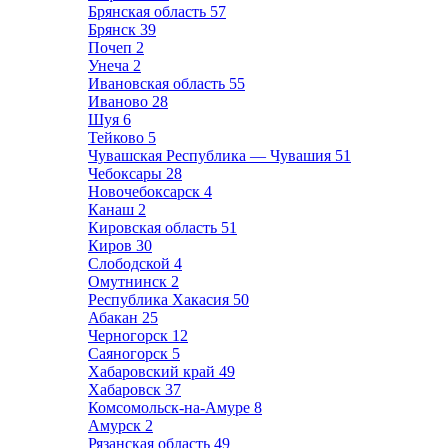
Брянская область
57
Брянск
39
Почеп
2
Унеча
2
Ивановская область
55
Иваново
28
Шуя
6
Тейково
5
Чувашская Республика — Чувашия
51
Чебоксары
28
Новочебоксарск
4
Канаш
2
Кировская область
51
Киров
30
Слободской
4
Омутнинск
2
Республика Хакасия
50
Абакан
25
Черногорск
12
Саяногорск
5
Хабаровский край
49
Хабаровск
37
Комсомольск-на-Амуре
8
Амурск
2
Рязанская область
49