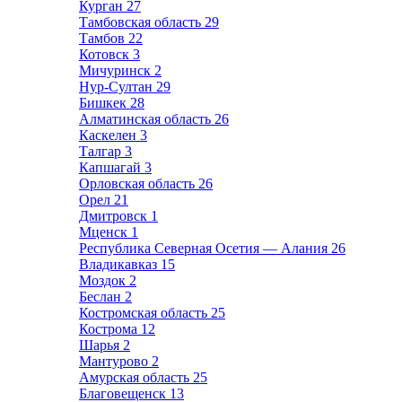
Курган
27
Тамбовская область
29
Тамбов
22
Котовск
3
Мичуринск
2
Нур-Султан
29
Бишкек
28
Алматинская область
26
Каскелен
3
Талгар
3
Капшагай
3
Орловская область
26
Орел
21
Дмитровск
1
Мценск
1
Республика Северная Осетия — Алания
26
Владикавказ
15
Моздок
2
Беслан
2
Костромская область
25
Кострома
12
Шарья
2
Мантурово
2
Амурская область
25
Благовещенск
13