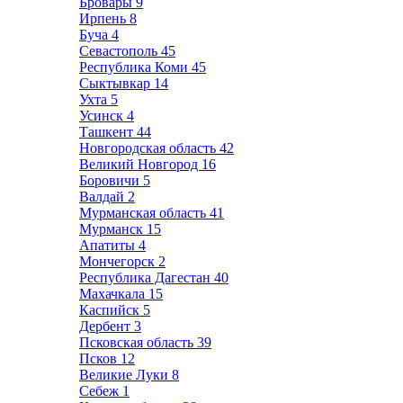
Бровары
9
Ирпень
8
Буча
4
Севастополь
45
Республика Коми
45
Сыктывкар
14
Ухта
5
Усинск
4
Ташкент
44
Новгородская область
42
Великий Новгород
16
Боровичи
5
Валдай
2
Мурманская область
41
Мурманск
15
Апатиты
4
Мончегорск
2
Республика Дагестан
40
Махачкала
15
Каспийск
5
Дербент
3
Псковская область
39
Псков
12
Великие Луки
8
Себеж
1