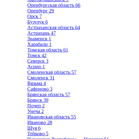
Оренбургская область
66
Оренбург
29
Орск
7
Бузулук
6
Астраханская область
64
Астрахань
47
Знаменск
1
Харабали
1
Томская область
61
Томск
42
Северск
3
Асино
1
Смоленская область
57
Смоленск
31
Вязьма
4
Сафоново
3
Брянская область
57
Брянск
39
Почеп
2
Унеча
2
Ивановская область
55
Иваново
28
Шуя
6
Тейково
5