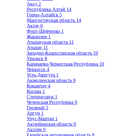
Аксу
2
Республика Алтай
14
Горно-Алтайск
5
Мангистауская область
14
Актау
6
Форт-Шевченко
1
Жанаозен
1
Атырауская область
11
Атырау
11
Западно-Казахстанская область
10
Уральск
8
Карачаево-Черкесская Республика
10
Черкесск
4
Усть-Джегута
1
Акмолинская область
9
Кокшетау
4
Косшы
1
Степногорск
1
Чеченская Республика
9
Грозный
5
Аргун
1
Урус-Мартан
1
Актюбинская область
9
Актобе
9
Еврейская автономная область
8