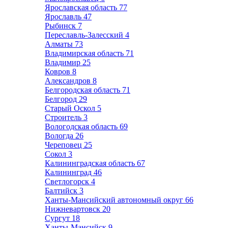
Ярославская область
77
Ярославль
47
Рыбинск
7
Переславль-Залесский
4
Алматы
73
Владимирская область
71
Владимир
25
Ковров
8
Александров
8
Белгородская область
71
Белгород
29
Старый Оскол
5
Строитель
3
Вологодская область
69
Вологда
26
Череповец
25
Сокол
3
Калининградская область
67
Калининград
46
Светлогорск
4
Балтийск
3
Ханты-Мансийский автономный округ
66
Нижневартовск
20
Сургут
18
Ханты-Мансийск
9