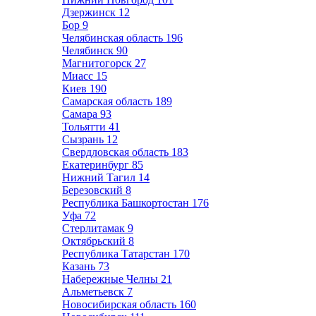
Дзержинск
12
Бор
9
Челябинская область
196
Челябинск
90
Магнитогорск
27
Миасс
15
Киев
190
Самарская область
189
Самара
93
Тольятти
41
Сызрань
12
Свердловская область
183
Екатеринбург
85
Нижний Тагил
14
Березовский
8
Республика Башкортостан
176
Уфа
72
Стерлитамак
9
Октябрьский
8
Республика Татарстан
170
Казань
73
Набережные Челны
21
Альметьевск
7
Новосибирская область
160