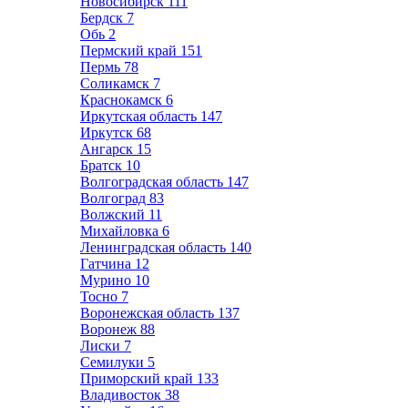
Новосибирск
111
Бердск
7
Обь
2
Пермский край
151
Пермь
78
Соликамск
7
Краснокамск
6
Иркутская область
147
Иркутск
68
Ангарск
15
Братск
10
Волгоградская область
147
Волгоград
83
Волжский
11
Михайловка
6
Ленинградская область
140
Гатчина
12
Мурино
10
Тосно
7
Воронежская область
137
Воронеж
88
Лиски
7
Семилуки
5
Приморский край
133
Владивосток
38