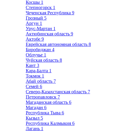
Косшы
1
Степногорск
1
Чеченская Республика
9
Грозный
5
Аргун
1
Урус-Мартан
1
Актюбинская область
9
Актобе
9
Еврейская автономная область
8
Биробиджан
4
Облучье
1
Чуйская область
8
Кант
3
Кара-Балта
1
Токмок
1
Абай область
7
Семей
6
Северо-Казахстанская область
7
Петропавловск
7
Магаданская область
6
Магадан
6
Республика Тыва
6
Кызыл
5
Республика Калмыкия
6
Лагань
1