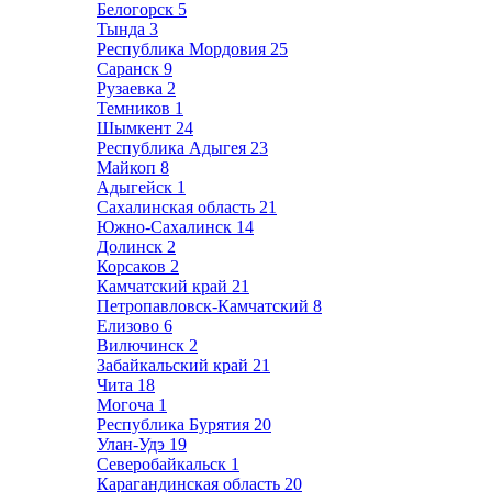
Белогорск
5
Тында
3
Республика Мордовия
25
Саранск
9
Рузаевка
2
Темников
1
Шымкент
24
Республика Адыгея
23
Майкоп
8
Адыгейск
1
Сахалинская область
21
Южно-Сахалинск
14
Долинск
2
Корсаков
2
Камчатский край
21
Петропавловск-Камчатский
8
Елизово
6
Вилючинск
2
Забайкальский край
21
Чита
18
Могоча
1
Республика Бурятия
20
Улан-Удэ
19
Северобайкальск
1
Карагандинская область
20