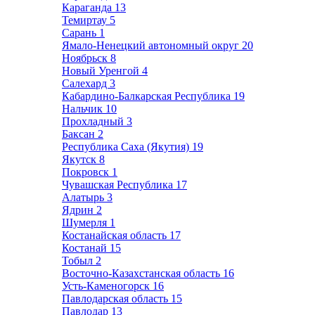
Караганда
13
Темиртау
5
Сарань
1
Ямало-Ненецкий автономный округ
20
Ноябрьск
8
Новый Уренгой
4
Салехард
3
Кабардино-Балкарская Республика
19
Нальчик
10
Прохладный
3
Баксан
2
Республика Саха (Якутия)
19
Якутск
8
Покровск
1
Чувашская Республика
17
Алатырь
3
Ядрин
2
Шумерля
1
Костанайская область
17
Костанай
15
Тобыл
2
Восточно-Казахстанская область
16
Усть-Каменогорск
16
Павлодарская область
15
Павлодар
13