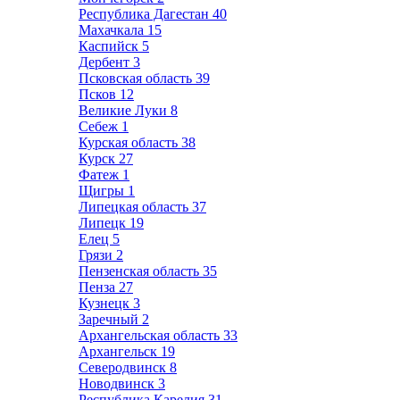
Республика Дагестан
40
Махачкала
15
Каспийск
5
Дербент
3
Псковская область
39
Псков
12
Великие Луки
8
Себеж
1
Курская область
38
Курск
27
Фатеж
1
Щигры
1
Липецкая область
37
Липецк
19
Елец
5
Грязи
2
Пензенская область
35
Пенза
27
Кузнецк
3
Заречный
2
Архангельская область
33
Архангельск
19
Северодвинск
8
Новодвинск
3
Республика Карелия
31