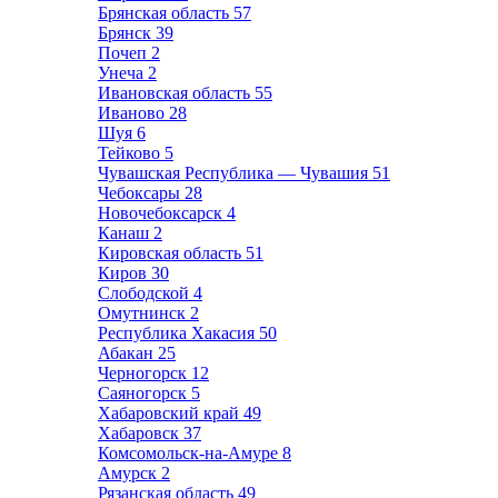
Брянская область
57
Брянск
39
Почеп
2
Унеча
2
Ивановская область
55
Иваново
28
Шуя
6
Тейково
5
Чувашская Республика — Чувашия
51
Чебоксары
28
Новочебоксарск
4
Канаш
2
Кировская область
51
Киров
30
Слободской
4
Омутнинск
2
Республика Хакасия
50
Абакан
25
Черногорск
12
Саяногорск
5
Хабаровский край
49
Хабаровск
37
Комсомольск-на-Амуре
8
Амурск
2
Рязанская область
49