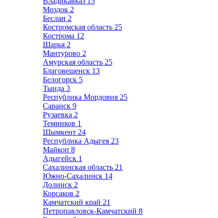
Владикавказ
15
Моздок
2
Беслан
2
Костромская область
25
Кострома
12
Шарья
2
Мантурово
2
Амурская область
25
Благовещенск
13
Белогорск
5
Тында
3
Республика Мордовия
25
Саранск
9
Рузаевка
2
Темников
1
Шымкент
24
Республика Адыгея
23
Майкоп
8
Адыгейск
1
Сахалинская область
21
Южно-Сахалинск
14
Долинск
2
Корсаков
2
Камчатский край
21
Петропавловск-Камчатский
8