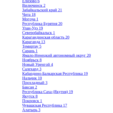
Елизово
6
Вилючинск
2
Забайкальский край
21
Чита
18
Могоча
1
Республика Бурятия
20
Улан-Удэ
19
Северобайкальск
1
Карагандинская область
20
Караганда
13
Темиртау
5
Сарань
1
Ямало-Ненецкий автономный округ
20
Ноябрьск
8
Новый Уренгой
4
Салехард
3
Кабардино-Балкарская Республика
19
Нальчик
10
Прохладный
3
Баксан
2
Республика Саха (Якутия)
19
Якутск
8
Покровск
1
Чувашская Республика
17
Алатырь
3