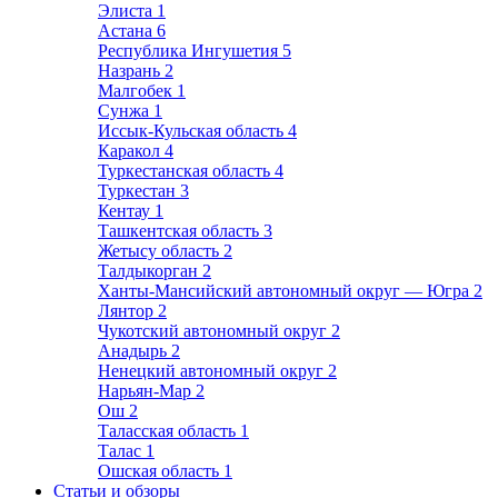
Элиста
1
Астана
6
Республика Ингушетия
5
Назрань
2
Малгобек
1
Сунжа
1
Иссык-Кульская область
4
Каракол
4
Туркестанская область
4
Туркестан
3
Кентау
1
Ташкентская область
3
Жетысу область
2
Талдыкорган
2
Ханты-Мансийский автономный округ — Югра
2
Лянтор
2
Чукотский автономный округ
2
Анадырь
2
Ненецкий автономный округ
2
Нарьян-Мар
2
Ош
2
Таласская область
1
Талас
1
Ошская область
1
Статьи и обзоры