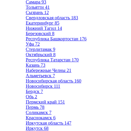
Самара
93
Тольятти
41
Сызрань
12
Свердловская область
183
Екатеринбург
85
Нижний Тагил
14
Березовский
8
Республика Башкортостан
176
Уфа
72
Стерлитамак
9
Октябрьский
8
Республика Татарстан
170
Казань
73
Набережные Челны
21
Альметьевск
7
Новосибирская область
160
Новосибирск
111
Бердск
7
Обь
2
Пермский край
151
Пермь
78
Соликамск
7
Краснокамск
6
Иркутская область
147
Иркутск
68