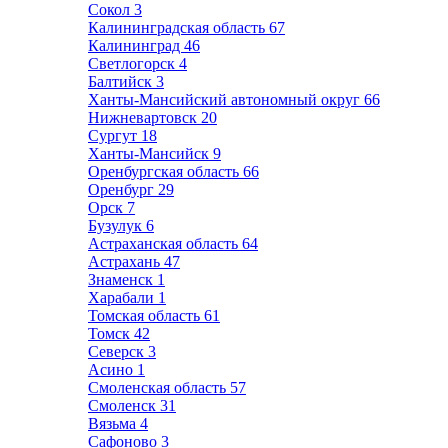
Сокол
3
Калининградская область
67
Калининград
46
Светлогорск
4
Балтийск
3
Ханты-Мансийский автономный округ
66
Нижневартовск
20
Сургут
18
Ханты-Мансийск
9
Оренбургская область
66
Оренбург
29
Орск
7
Бузулук
6
Астраханская область
64
Астрахань
47
Знаменск
1
Харабали
1
Томская область
61
Томск
42
Северск
3
Асино
1
Смоленская область
57
Смоленск
31
Вязьма
4
Сафоново
3