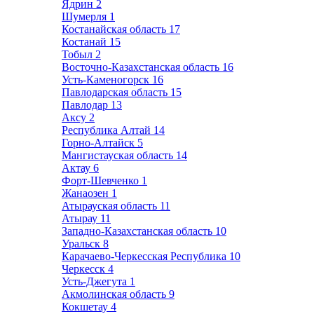
Ядрин
2
Шумерля
1
Костанайская область
17
Костанай
15
Тобыл
2
Восточно-Казахстанская область
16
Усть-Каменогорск
16
Павлодарская область
15
Павлодар
13
Аксу
2
Республика Алтай
14
Горно-Алтайск
5
Мангистауская область
14
Актау
6
Форт-Шевченко
1
Жанаозен
1
Атырауская область
11
Атырау
11
Западно-Казахстанская область
10
Уральск
8
Карачаево-Черкесская Республика
10
Черкесск
4
Усть-Джегута
1
Акмолинская область
9
Кокшетау
4