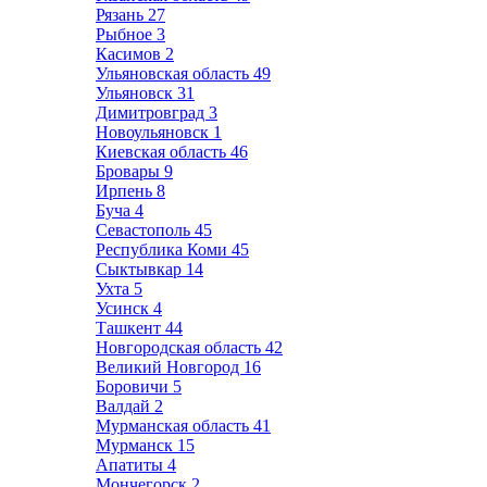
Рязань
27
Рыбное
3
Касимов
2
Ульяновская область
49
Ульяновск
31
Димитровград
3
Новоульяновск
1
Киевская область
46
Бровары
9
Ирпень
8
Буча
4
Севастополь
45
Республика Коми
45
Сыктывкар
14
Ухта
5
Усинск
4
Ташкент
44
Новгородская область
42
Великий Новгород
16
Боровичи
5
Валдай
2
Мурманская область
41
Мурманск
15
Апатиты
4
Мончегорск
2