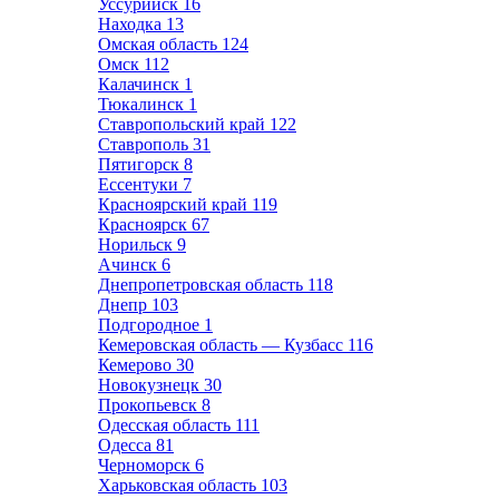
Уссурийск
16
Находка
13
Омская область
124
Омск
112
Калачинск
1
Тюкалинск
1
Ставропольский край
122
Ставрополь
31
Пятигорск
8
Ессентуки
7
Красноярский край
119
Красноярск
67
Норильск
9
Ачинск
6
Днепропетровская область
118
Днепр
103
Подгородное
1
Кемеровская область — Кузбасс
116
Кемерово
30
Новокузнецк
30
Прокопьевск
8
Одесская область
111
Одесса
81
Черноморск
6
Харьковская область
103