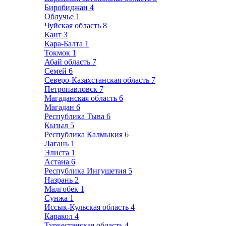
Биробиджан
4
Облучье
1
Чуйская область
8
Кант
3
Кара-Балта
1
Токмок
1
Абай область
7
Семей
6
Северо-Казахстанская область
7
Петропавловск
7
Магаданская область
6
Магадан
6
Республика Тыва
6
Кызыл
5
Республика Калмыкия
6
Лагань
1
Элиста
1
Астана
6
Республика Ингушетия
5
Назрань
2
Малгобек
1
Сунжа
1
Иссык-Кульская область
4
Каракол
4
Туркестанская область
4