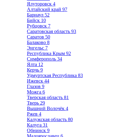
Ялуторовск
4
Алтайский край
97
Барнаул
52
Бийск
10
Рубцовск
7
Саратовская область
93
Саратов
50
Балаково
8
Энгельс
7
Республика Крым
92
Симферополь
34
Ялта
12
Керчь
9
Удмуртская Республика
83
Ижевск
44
Глазов
9
Можга
6
Тверская область
81
Тверь
29
Вышний Волочёк
4
Ржев
4
Калужская область
80
Калуга
31
Обнинск
9
Малоярославец
6