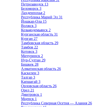
Петрозаводск
13
Беломорск
3
Лахденпохья
2
Республика Марий Эл
31
Йошкар-Ола
15
Волжск
3
Козьмодемьянск
2
Курганская область
31
Курган
27
Тамбовская область
29
Тамбов
22
Котовск
3
Мичуринск
2
Нур-Султан
29
Бишкек
28
Алматинская область
26
Каскелен
3
Талгар
3
Капшагай
3
Орловская область
26
Орел
21
Дмитровск
1
Мценск
1
Республика Северная Осетия — Алания
26