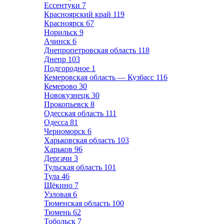
Ессентуки
7
Красноярский край
119
Красноярск
67
Норильск
9
Ачинск
6
Днепропетровская область
118
Днепр
103
Подгородное
1
Кемеровская область — Кузбасс
116
Кемерово
30
Новокузнецк
30
Прокопьевск
8
Одесская область
111
Одесса
81
Черноморск
6
Харьковская область
103
Харьков
96
Дергачи
3
Тульская область
101
Тула
46
Щёкино
7
Узловая
6
Тюменская область
100
Тюмень
62
Тобольск
7