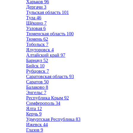
Харьков
96
Дергачи
3
Тульская область
101
Тула
46
Щёкино
7
Узловая
6
Тюменская область
100
Тюмень
62
Тобольск
7
Ялуторовск
4
Алтайский край
97
Барнаул
52
Бийск
10
Рубцовск
7
Саратовская область
93
Саратов
50
Балаково
8
Энгельс
7
Республика Крым
92
Симферополь
34
Ялта
12
Керчь
9
Удмуртская Республика
83
Ижевск
44
Глазов
9