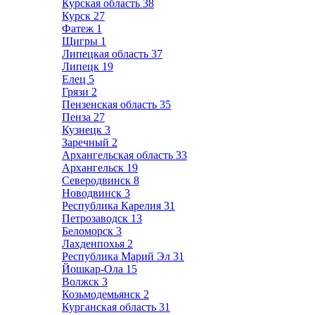
Курская область
38
Курск
27
Фатеж
1
Щигры
1
Липецкая область
37
Липецк
19
Елец
5
Грязи
2
Пензенская область
35
Пенза
27
Кузнецк
3
Заречный
2
Архангельская область
33
Архангельск
19
Северодвинск
8
Новодвинск
3
Республика Карелия
31
Петрозаводск
13
Беломорск
3
Лахденпохья
2
Республика Марий Эл
31
Йошкар-Ола
15
Волжск
3
Козьмодемьянск
2
Курганская область
31