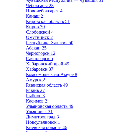
Чувашская Республика — Чувашия
51
Чебоксары
28
Новочебоксарск
4
Канаш
2
Кировская область
51
Киров
30
Слободской
4
Омутнинск
2
Республика Хакасия
50
Абакан
25
Черногорск
12
Саяногорск
5
Хабаровский край
49
Хабаровск
37
Комсомольск-на-Амуре
8
Амурск
2
Рязанская область
49
Рязань
27
Рыбное
3
Касимов
2
Ульяновская область
49
Ульяновск
31
Димитровград
3
Новоульяновск
1
Киевская область
46