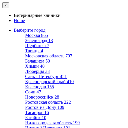
×
Ветеринарные клиники
Home
Выберите город
Москва
865
Зеленоград
13
Щербинка
7
Троицк
4
Московская область
797
Балашиха
50
Химки
40
Люберцы
38
Санкт-Петербург
451
Краснодарский край
410
Краснодар
155
Сочи
47
Новороссийск
28
Ростовская область
222
Ростов-на-Дону
109
Таганрог
16
Батайск
10
Нижегородская область
199
Нижний Новгород
101