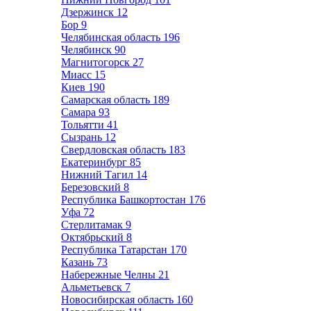
Дзержинск
12
Бор
9
Челябинская область
196
Челябинск
90
Магнитогорск
27
Миасс
15
Киев
190
Самарская область
189
Самара
93
Тольятти
41
Сызрань
12
Свердловская область
183
Екатеринбург
85
Нижний Тагил
14
Березовский
8
Республика Башкортостан
176
Уфа
72
Стерлитамак
9
Октябрьский
8
Республика Татарстан
170
Казань
73
Набережные Челны
21
Альметьевск
7
Новосибирская область
160