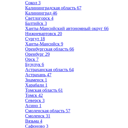
Сокол
3
Калининградская область
67
Калининград
46
Светлогорск
4
Балтийск
3
Ханты-Мансийский автономный округ
66
Нижневартовск
20
Сургут
18
Ханты-Мансийск
9
Оренбургская область
66
Оренбург
29
Орск
7
Бузулук
6
Астраханская область
64
Астрахань
47
Знаменск
1
Харабали
1
Томская область
61
Томск
42
Северск
3
Асино
1
Смоленская область
57
Смоленск
31
Вязьма
4
Сафоново
3