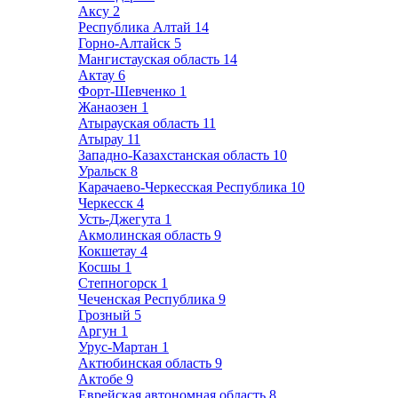
Аксу
2
Республика Алтай
14
Горно-Алтайск
5
Мангистауская область
14
Актау
6
Форт-Шевченко
1
Жанаозен
1
Атырауская область
11
Атырау
11
Западно-Казахстанская область
10
Уральск
8
Карачаево-Черкесская Республика
10
Черкесск
4
Усть-Джегута
1
Акмолинская область
9
Кокшетау
4
Косшы
1
Степногорск
1
Чеченская Республика
9
Грозный
5
Аргун
1
Урус-Мартан
1
Актюбинская область
9
Актобе
9
Еврейская автономная область
8