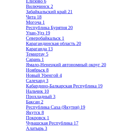
Елизово
6
Вилючинск
2
Забайкальский край
21
Чита
18
Могоча
1
Республика Бурятия
20
Улан-Удэ
19
Северобайкальск
1
Карагандинская область
20
Караганда
13
Темиртау
5
Сарань
1
Ямало-Ненецкий автономный округ
20
Ноябрьск
8
Новый Уренгой
4
Салехард
3
Кабардино-Балкарская Республика
19
Нальчик
10
Прохладный
3
Баксан
2
Республика Саха (Якутия)
19
Якутск
8
Покровск
1
Чувашская Республика
17
Алатырь
3