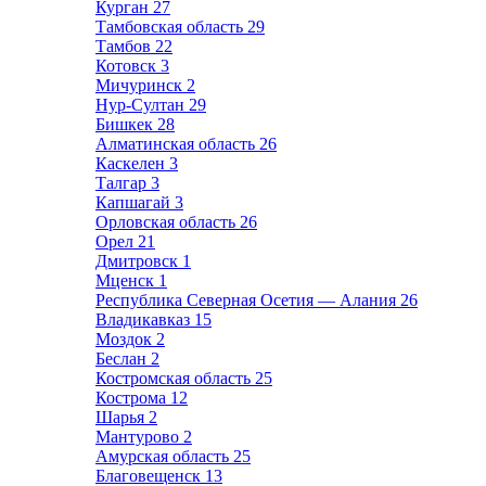
Курган
27
Тамбовская область
29
Тамбов
22
Котовск
3
Мичуринск
2
Нур-Султан
29
Бишкек
28
Алматинская область
26
Каскелен
3
Талгар
3
Капшагай
3
Орловская область
26
Орел
21
Дмитровск
1
Мценск
1
Республика Северная Осетия — Алания
26
Владикавказ
15
Моздок
2
Беслан
2
Костромская область
25
Кострома
12
Шарья
2
Мантурово
2
Амурская область
25
Благовещенск
13