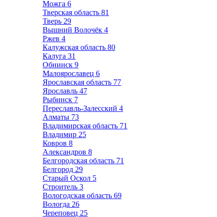
Можга
6
Тверская область
81
Тверь
29
Вышний Волочёк
4
Ржев
4
Калужская область
80
Калуга
31
Обнинск
9
Малоярославец
6
Ярославская область
77
Ярославль
47
Рыбинск
7
Переславль-Залесский
4
Алматы
73
Владимирская область
71
Владимир
25
Ковров
8
Александров
8
Белгородская область
71
Белгород
29
Старый Оскол
5
Строитель
3
Вологодская область
69
Вологда
26
Череповец
25