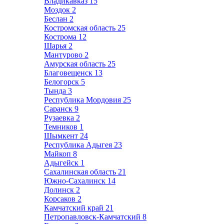
Владикавказ
15
Моздок
2
Беслан
2
Костромская область
25
Кострома
12
Шарья
2
Мантурово
2
Амурская область
25
Благовещенск
13
Белогорск
5
Тында
3
Республика Мордовия
25
Саранск
9
Рузаевка
2
Темников
1
Шымкент
24
Республика Адыгея
23
Майкоп
8
Адыгейск
1
Сахалинская область
21
Южно-Сахалинск
14
Долинск
2
Корсаков
2
Камчатский край
21
Петропавловск-Камчатский
8