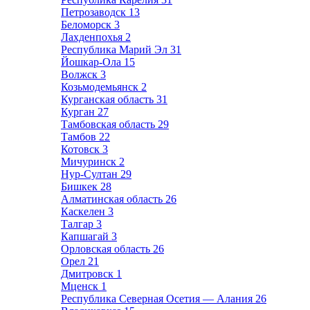
Петрозаводск
13
Беломорск
3
Лахденпохья
2
Республика Марий Эл
31
Йошкар-Ола
15
Волжск
3
Козьмодемьянск
2
Курганская область
31
Курган
27
Тамбовская область
29
Тамбов
22
Котовск
3
Мичуринск
2
Нур-Султан
29
Бишкек
28
Алматинская область
26
Каскелен
3
Талгар
3
Капшагай
3
Орловская область
26
Орел
21
Дмитровск
1
Мценск
1
Республика Северная Осетия — Алания
26