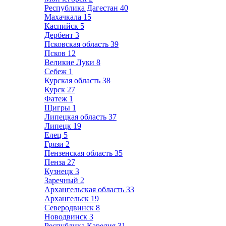
Республика Дагестан
40
Махачкала
15
Каспийск
5
Дербент
3
Псковская область
39
Псков
12
Великие Луки
8
Себеж
1
Курская область
38
Курск
27
Фатеж
1
Щигры
1
Липецкая область
37
Липецк
19
Елец
5
Грязи
2
Пензенская область
35
Пенза
27
Кузнецк
3
Заречный
2
Архангельская область
33
Архангельск
19
Северодвинск
8
Новодвинск
3
Республика Карелия
31