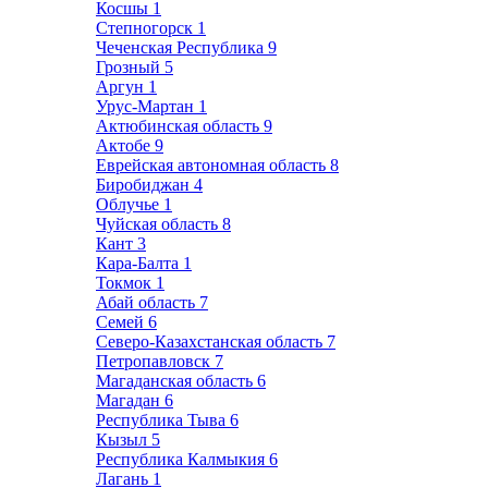
Косшы
1
Степногорск
1
Чеченская Республика
9
Грозный
5
Аргун
1
Урус-Мартан
1
Актюбинская область
9
Актобе
9
Еврейская автономная область
8
Биробиджан
4
Облучье
1
Чуйская область
8
Кант
3
Кара-Балта
1
Токмок
1
Абай область
7
Семей
6
Северо-Казахстанская область
7
Петропавловск
7
Магаданская область
6
Магадан
6
Республика Тыва
6
Кызыл
5
Республика Калмыкия
6
Лагань
1