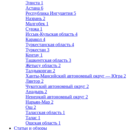
Элиста
1
Астана
6
Республика Ингушетия
5
Назрань
2
Малгобек
1
Сунжа
1
Иссык-Кульская область
4
Каракол
4
Туркестанская область
4
Туркестан
3
Кентау
1
Ташкентская область
3
Жетысу область
2
Талдыкорган
2
Ханты-Мансийский автономный округ — Югра
2
Лянтор
2
Чукотский автономный округ
2
Анадырь
2
Ненецкий автономный округ
2
Нарьян-Мар
2
Ош
2
Таласская область
1
Талас
1
Ошская область
1
Статьи и обзоры