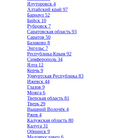
Ялуторовск
4
Алтайский край
97
Барнаул
52
Бийск
10
Рубцовск
7
Саратовская область
93
Саратов
50
Балаково
8
Энгельс
7
Республика Крым
92
Симферополь
34
Ялта
12
Керчь
9
Удмуртская Республика
83
Ижевск
44
Глазов
9
Можга
6
Тверская область
81
Тверь
29
Вышний Волочёк
4
Ржев
4
Калужская область
80
Калуга
31
Обнинск
9
Малоярославец
6