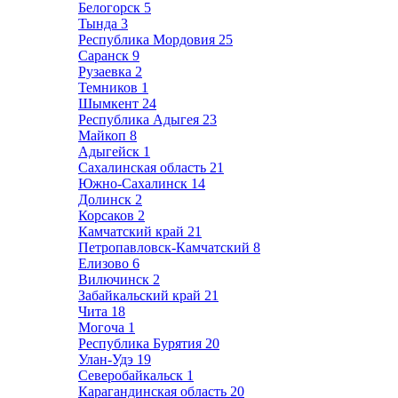
Белогорск
5
Тында
3
Республика Мордовия
25
Саранск
9
Рузаевка
2
Темников
1
Шымкент
24
Республика Адыгея
23
Майкоп
8
Адыгейск
1
Сахалинская область
21
Южно-Сахалинск
14
Долинск
2
Корсаков
2
Камчатский край
21
Петропавловск-Камчатский
8
Елизово
6
Вилючинск
2
Забайкальский край
21
Чита
18
Могоча
1
Республика Бурятия
20
Улан-Удэ
19
Северобайкальск
1
Карагандинская область
20