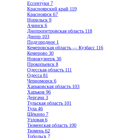
Ессентуки
7
Красноярский край
119
Красноярск
67
Норильск
9
Ачинск
6
Днепропетровская область
118
Днепр
103
Подгородное
1
Кемеровская область — Кузбасс
116
Кемерово
30
Новокузнецк
30
Прокопьевск
8
Одесская область
111
Одесса
81
Черноморск
6
Харьковская область
103
Харьков
96
Дергачи
3
Тульская область
101
Тула
46
Щёкино
7
Узловая
6
Тюменская область
100
Тюмень
62
Тобольск
7