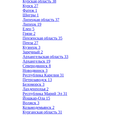
Курская область
38
Курск
27
Фатеж
1
Щигры
1
Липецкая область
37
Липецк
19
Елец
5
Грязи
2
Пензенская область
35
Пенза
27
Кузнецк
3
Заречный
2
Архангельская область
33
Архангельск
19
Северодвинск
8
Новодвинск
3
Республика Карелия
31
Петрозаводск
13
Беломорск
3
Лахденпохья
2
Республика Марий Эл
31
Йошкар-Ола
15
Волжск
3
Козьмодемьянск
2
Курганская область
31