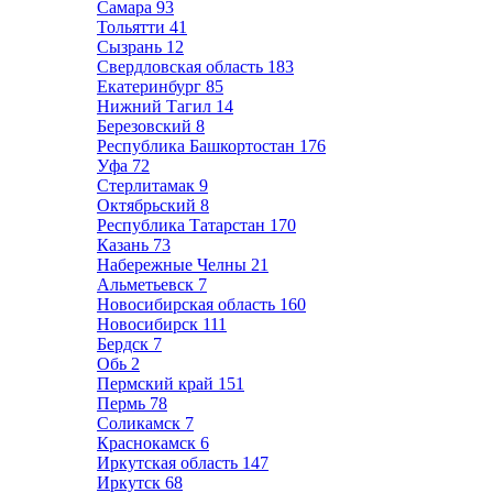
Самара
93
Тольятти
41
Сызрань
12
Свердловская область
183
Екатеринбург
85
Нижний Тагил
14
Березовский
8
Республика Башкортостан
176
Уфа
72
Стерлитамак
9
Октябрьский
8
Республика Татарстан
170
Казань
73
Набережные Челны
21
Альметьевск
7
Новосибирская область
160
Новосибирск
111
Бердск
7
Обь
2
Пермский край
151
Пермь
78
Соликамск
7
Краснокамск
6
Иркутская область
147
Иркутск
68