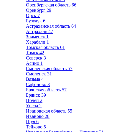
Оренбургская область
66
Оренбург
29
Орск
7
Бузулук
6
Астраханская область
64
Астрахань
47
Знаменск
1
Харабали
1
Томская область
61
Томск
42
Северск
3
Асино
1
Смоленская область
57
Смоленск
31
Вязьма
4
Сафоново
3
Брянская область
57
Брянск
39
Почеп
2
Унеча
2
Ивановская область
55
Иваново
28
Шуя
6
Тейково
5