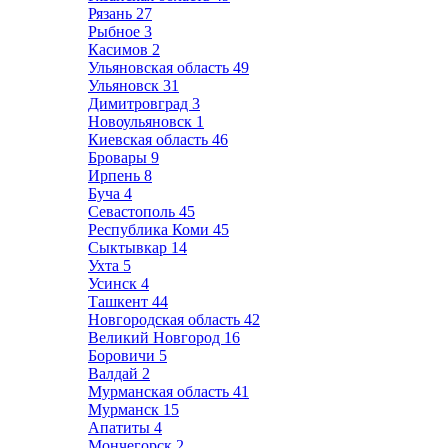
Рязань
27
Рыбное
3
Касимов
2
Ульяновская область
49
Ульяновск
31
Димитровград
3
Новоульяновск
1
Киевская область
46
Бровары
9
Ирпень
8
Буча
4
Севастополь
45
Республика Коми
45
Сыктывкар
14
Ухта
5
Усинск
4
Ташкент
44
Новгородская область
42
Великий Новгород
16
Боровичи
5
Валдай
2
Мурманская область
41
Мурманск
15
Апатиты
4
Мончегорск
2