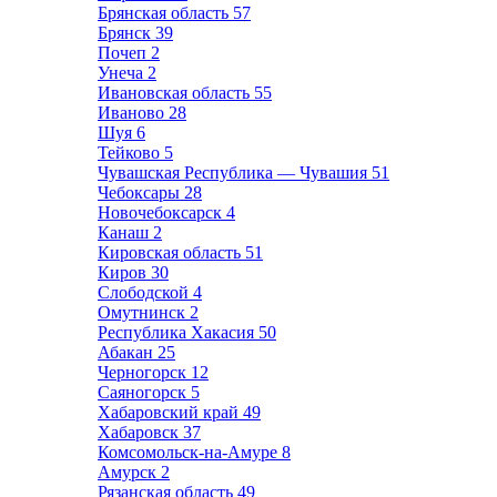
Брянская область
57
Брянск
39
Почеп
2
Унеча
2
Ивановская область
55
Иваново
28
Шуя
6
Тейково
5
Чувашская Республика — Чувашия
51
Чебоксары
28
Новочебоксарск
4
Канаш
2
Кировская область
51
Киров
30
Слободской
4
Омутнинск
2
Республика Хакасия
50
Абакан
25
Черногорск
12
Саяногорск
5
Хабаровский край
49
Хабаровск
37
Комсомольск-на-Амуре
8
Амурск
2
Рязанская область
49