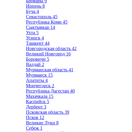
Бровары
9
Ирпень
8
Буча
4
Севастополь
45
Республика Коми
45
Сыктывкар
14
Ухта
5
Усинск
4
Ташкент
44
Новгородская область
42
Великий Новгород
16
Боровичи
5
Валдай
2
Мурманская область
41
Мурманск
15
Апатиты
4
Мончегорск
2
Республика Дагестан
40
Махачкала
15
Каспийск
5
Дербент
3
Псковская область
39
Псков
12
Великие Луки
8
Себеж
1