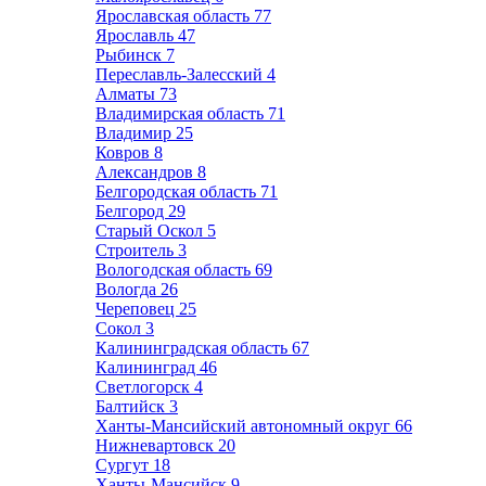
Ярославская область
77
Ярославль
47
Рыбинск
7
Переславль-Залесский
4
Алматы
73
Владимирская область
71
Владимир
25
Ковров
8
Александров
8
Белгородская область
71
Белгород
29
Старый Оскол
5
Строитель
3
Вологодская область
69
Вологда
26
Череповец
25
Сокол
3
Калининградская область
67
Калининград
46
Светлогорск
4
Балтийск
3
Ханты-Мансийский автономный округ
66
Нижневартовск
20
Сургут
18
Ханты-Мансийск
9