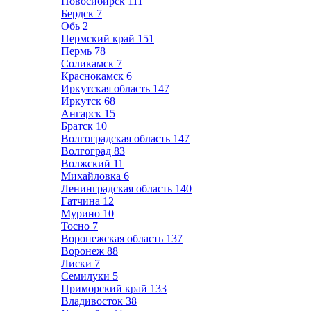
Новосибирск
111
Бердск
7
Обь
2
Пермский край
151
Пермь
78
Соликамск
7
Краснокамск
6
Иркутская область
147
Иркутск
68
Ангарск
15
Братск
10
Волгоградская область
147
Волгоград
83
Волжский
11
Михайловка
6
Ленинградская область
140
Гатчина
12
Мурино
10
Тосно
7
Воронежская область
137
Воронеж
88
Лиски
7
Семилуки
5
Приморский край
133
Владивосток
38