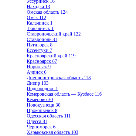
Уссурийск
16
Находка
13
Омская область
124
Омск
112
Калачинск
1
Тюкалинск
1
Ставропольский край
122
Ставрополь
31
Пятигорск
8
Ессентуки
7
Красноярский край
119
Красноярск
67
Норильск
9
Ачинск
6
Днепропетровская область
118
Днепр
103
Подгородное
1
Кемеровская область — Кузбасс
116
Кемерово
30
Новокузнецк
30
Прокопьевск
8
Одесская область
111
Одесса
81
Черноморск
6
Харьковская область
103