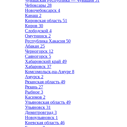
Чувашская Республика — Чувашия
51
Чебоксары
28
Новочебоксарск
4
Канаш
2
Кировская область
51
Киров
30
Слободской
4
Омутнинск
2
Республика Хакасия
50
Абакан
25
Черногорск
12
Саяногорск
5
Хабаровский край
49
Хабаровск
37
Комсомольск-на-Амуре
8
Амурск
2
Рязанская область
49
Рязань
27
Рыбное
3
Касимов
2
Ульяновская область
49
Ульяновск
31
Димитровград
3
Новоульяновск
1
Киевская область
46