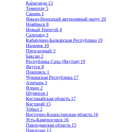
Караганда
13
Темиртау
5
Сарань
1
Ямало-Ненецкий автономный округ
20
Ноябрьск
8
Новый Уренгой
4
Салехард
3
Кабардино-Балкарская Республика
19
Нальчик
10
Прохладный
3
Баксан
2
Республика Саха (Якутия)
19
Якутск
8
Покровск
1
Чувашская Республика
17
Алатырь
3
Ядрин
2
Шумерля
1
Костанайская область
17
Костанай
15
Тобыл
2
Восточно-Казахстанская область
16
Усть-Каменогорск
16
Павлодарская область
15
Павлодар
13