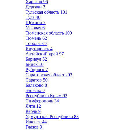
Харьков
96
Дергачи
3
Тульская область
101
Тула
46
Щёкино
7
Узловая
6
Тюменская область
100
Тюмень
62
Тобольск
7
Ялуторовск
4
Алтайский край
97
Барнаул
52
Бийск
10
Рубцовск
7
Саратовская область
93
Саратов
50
Балаково
8
Энгельс
7
Республика Крым
92
Симферополь
34
Ялта
12
Керчь
9
Удмуртская Республика
83
Ижевск
44
Глазов
9