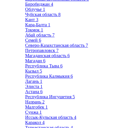
Биробиджан
4
Облучье
1
Чуйская область
8
Кант
3
Кара-Балта
1
Токмок
1
Абай область
7
Семей
6
Северо-Казахстанская область
7
Петропавловск
7
Магаданская область
6
Магадан
6
Республика Тыва
6
Кызыл
5
Республика Калмыкия
6
Лагань
1
Элиста
1
Астана
6
Республика Ингушетия
5
Назрань
2
Малгобек
1
Сунжа
1
Иссык-Кульская область
4
Каракол
4
Туркестанская область
4