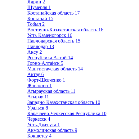
Ядрин
2
Шумерля
1
Костанайская область
17
Костанай
15
Тобыл
2
Восточно-Казахстанская область
16
Усть-Каменогорск
16
Павлодарская область
15
Павлодар
13
Аксу
2
Республика Алтай
14
Горно-Алтайск
5
Мангистауская область
14
Актау
6
Форт-Шевченко
1
Жанаозен
1
Атырауская область
11
Атырау
11
Западно-Казахстанская область
10
Уральск
8
Карачаево-Черкесская Республика
10
Черкесск
4
Усть-Джегута
1
Акмолинская область
9
Кокшетау
4