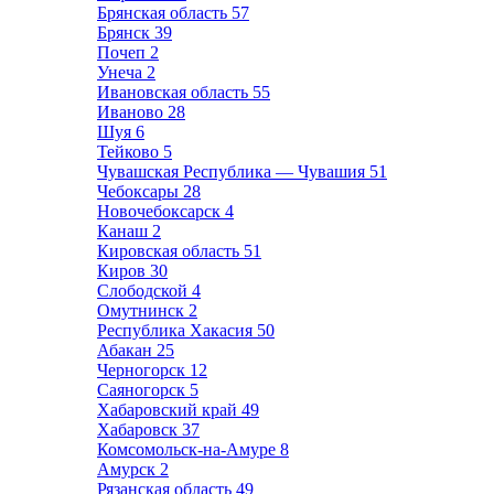
Брянская область
57
Брянск
39
Почеп
2
Унеча
2
Ивановская область
55
Иваново
28
Шуя
6
Тейково
5
Чувашская Республика — Чувашия
51
Чебоксары
28
Новочебоксарск
4
Канаш
2
Кировская область
51
Киров
30
Слободской
4
Омутнинск
2
Республика Хакасия
50
Абакан
25
Черногорск
12
Саяногорск
5
Хабаровский край
49
Хабаровск
37
Комсомольск-на-Амуре
8
Амурск
2
Рязанская область
49