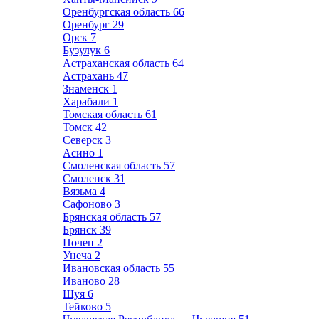
Оренбургская область
66
Оренбург
29
Орск
7
Бузулук
6
Астраханская область
64
Астрахань
47
Знаменск
1
Харабали
1
Томская область
61
Томск
42
Северск
3
Асино
1
Смоленская область
57
Смоленск
31
Вязьма
4
Сафоново
3
Брянская область
57
Брянск
39
Почеп
2
Унеча
2
Ивановская область
55
Иваново
28
Шуя
6
Тейково
5