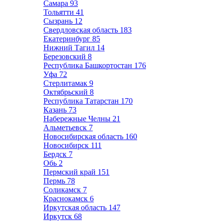
Самара
93
Тольятти
41
Сызрань
12
Свердловская область
183
Екатеринбург
85
Нижний Тагил
14
Березовский
8
Республика Башкортостан
176
Уфа
72
Стерлитамак
9
Октябрьский
8
Республика Татарстан
170
Казань
73
Набережные Челны
21
Альметьевск
7
Новосибирская область
160
Новосибирск
111
Бердск
7
Обь
2
Пермский край
151
Пермь
78
Соликамск
7
Краснокамск
6
Иркутская область
147
Иркутск
68