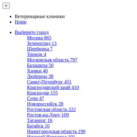
×
Ветеринарные клиники
Home
Выберите город
Москва
865
Зеленоград
13
Щербинка
7
Троицк
4
Московская область
797
Балашиха
50
Химки
40
Люберцы
38
Санкт-Петербург
451
Краснодарский край
410
Краснодар
155
Сочи
47
Новороссийск
28
Ростовская область
222
Ростов-на-Дону
109
Таганрог
16
Батайск
10
Нижегородская область
199
Нижний Новгород
101