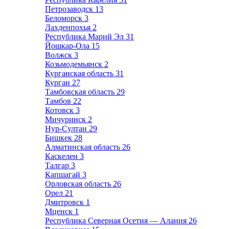
Петрозаводск
13
Беломорск
3
Лахденпохья
2
Республика Марий Эл
31
Йошкар-Ола
15
Волжск
3
Козьмодемьянск
2
Курганская область
31
Курган
27
Тамбовская область
29
Тамбов
22
Котовск
3
Мичуринск
2
Нур-Султан
29
Бишкек
28
Алматинская область
26
Каскелен
3
Талгар
3
Капшагай
3
Орловская область
26
Орел
21
Дмитровск
1
Мценск
1
Республика Северная Осетия — Алания
26