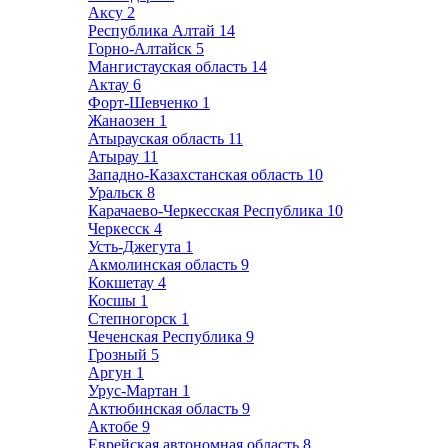
Аксу
2
Республика Алтай
14
Горно-Алтайск
5
Мангистауская область
14
Актау
6
Форт-Шевченко
1
Жанаозен
1
Атырауская область
11
Атырау
11
Западно-Казахстанская область
10
Уральск
8
Карачаево-Черкесская Республика
10
Черкесск
4
Усть-Джегута
1
Акмолинская область
9
Кокшетау
4
Косшы
1
Степногорск
1
Чеченская Республика
9
Грозный
5
Аргун
1
Урус-Мартан
1
Актюбинская область
9
Актобе
9
Еврейская автономная область
8