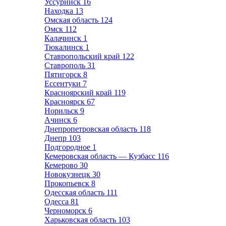
Уссурийск
16
Находка
13
Омская область
124
Омск
112
Калачинск
1
Тюкалинск
1
Ставропольский край
122
Ставрополь
31
Пятигорск
8
Ессентуки
7
Красноярский край
119
Красноярск
67
Норильск
9
Ачинск
6
Днепропетровская область
118
Днепр
103
Подгородное
1
Кемеровская область — Кузбасс
116
Кемерово
30
Новокузнецк
30
Прокопьевск
8
Одесская область
111
Одесса
81
Черноморск
6
Харьковская область
103