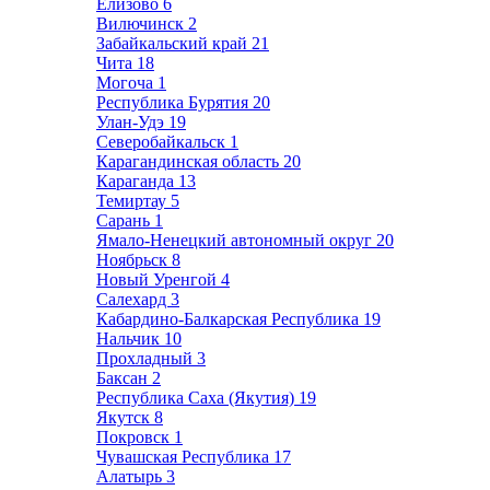
Елизово
6
Вилючинск
2
Забайкальский край
21
Чита
18
Могоча
1
Республика Бурятия
20
Улан-Удэ
19
Северобайкальск
1
Карагандинская область
20
Караганда
13
Темиртау
5
Сарань
1
Ямало-Ненецкий автономный округ
20
Ноябрьск
8
Новый Уренгой
4
Салехард
3
Кабардино-Балкарская Республика
19
Нальчик
10
Прохладный
3
Баксан
2
Республика Саха (Якутия)
19
Якутск
8
Покровск
1
Чувашская Республика
17
Алатырь
3