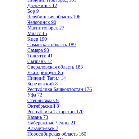
Дзержинск
12
Бор
9
Челябинская область
196
Челябинск
90
Магнитогорск
27
Миасс
15
Киев
190
Самарская область
189
Самара
93
Тольятти
41
Сызрань
12
Свердловская область
183
Екатеринбург
85
Нижний Тагил
14
Березовский
8
Республика Башкортостан
176
Уфа
72
Стерлитамак
9
Октябрьский
8
Республика Татарстан
170
Казань
73
Набережные Челны
21
Альметьевск
7
Новосибирская область
160