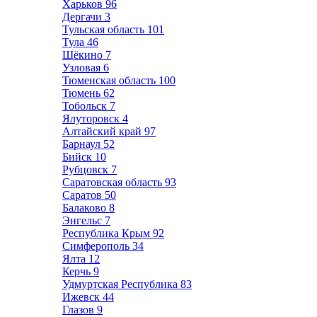
Харьков
96
Дергачи
3
Тульская область
101
Тула
46
Щёкино
7
Узловая
6
Тюменская область
100
Тюмень
62
Тобольск
7
Ялуторовск
4
Алтайский край
97
Барнаул
52
Бийск
10
Рубцовск
7
Саратовская область
93
Саратов
50
Балаково
8
Энгельс
7
Республика Крым
92
Симферополь
34
Ялта
12
Керчь
9
Удмуртская Республика
83
Ижевск
44
Глазов
9