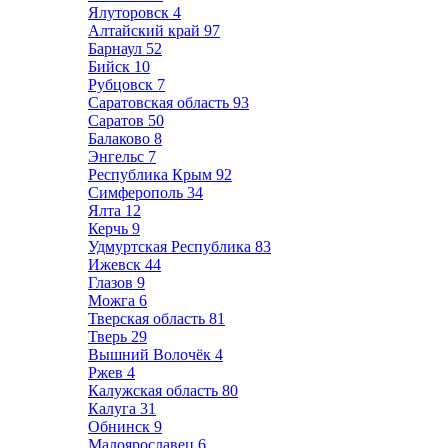
Ялуторовск
4
Алтайский край
97
Барнаул
52
Бийск
10
Рубцовск
7
Саратовская область
93
Саратов
50
Балаково
8
Энгельс
7
Республика Крым
92
Симферополь
34
Ялта
12
Керчь
9
Удмуртская Республика
83
Ижевск
44
Глазов
9
Можга
6
Тверская область
81
Тверь
29
Вышний Волочёк
4
Ржев
4
Калужская область
80
Калуга
31
Обнинск
9
Малоярославец
6