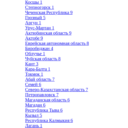
Косшы
1
Степногорск
1
Чеченская Республика
9
Грозный
5
Аргун
1
Урус-Мартан
1
Актюбинская область
9
Актобе
9
Еврейская автономная область
8
Биробиджан
4
Облучье
1
Чуйская область
8
Кант
3
Кара-Балта
1
Токмок
1
Абай область
7
Семей
6
Северо-Казахстанская область
7
Петропавловск
7
Магаданская область
6
Магадан
6
Республика Тыва
6
Кызыл
5
Республика Калмыкия
6
Лагань
1