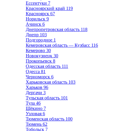
Ессентуки
7
Красноярский край
119
Красноярск
67
Норильск
9
Ачинск
6
Днепропетровская область
118
Днепр
103
Подгородное
1
Кемеровская область — Кузбасс
116
Кемерово
30
Новокузнецк
30
Прокопьевск
8
Одесская область
111
Одесса
81
Черноморск
6
Харьковская область
103
Харьков
96
Дергачи
3
Тульская область
101
Тула
46
Щёкино
7
Узловая
6
Тюменская область
100
Тюмень
62
Тобольск
7