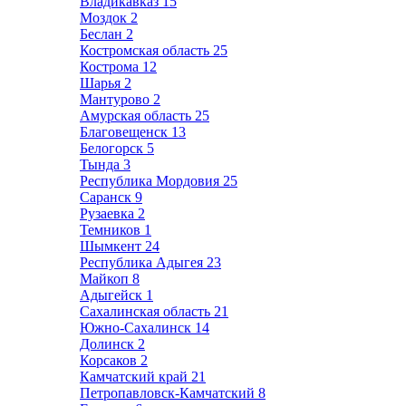
Владикавказ
15
Моздок
2
Беслан
2
Костромская область
25
Кострома
12
Шарья
2
Мантурово
2
Амурская область
25
Благовещенск
13
Белогорск
5
Тында
3
Республика Мордовия
25
Саранск
9
Рузаевка
2
Темников
1
Шымкент
24
Республика Адыгея
23
Майкоп
8
Адыгейск
1
Сахалинская область
21
Южно-Сахалинск
14
Долинск
2
Корсаков
2
Камчатский край
21
Петропавловск-Камчатский
8