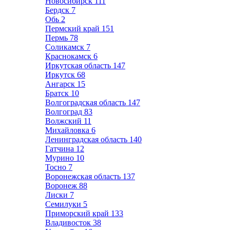
Новосибирск
111
Бердск
7
Обь
2
Пермский край
151
Пермь
78
Соликамск
7
Краснокамск
6
Иркутская область
147
Иркутск
68
Ангарск
15
Братск
10
Волгоградская область
147
Волгоград
83
Волжский
11
Михайловка
6
Ленинградская область
140
Гатчина
12
Мурино
10
Тосно
7
Воронежская область
137
Воронеж
88
Лиски
7
Семилуки
5
Приморский край
133
Владивосток
38