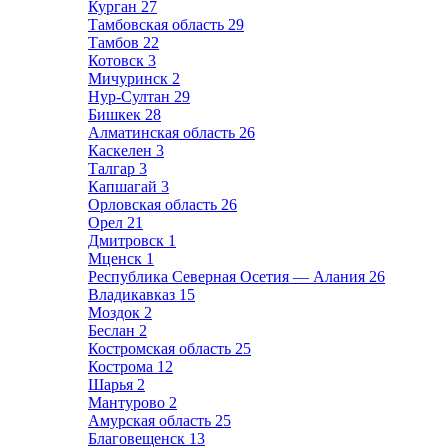
Курган
27
Тамбовская область
29
Тамбов
22
Котовск
3
Мичуринск
2
Нур-Султан
29
Бишкек
28
Алматинская область
26
Каскелен
3
Талгар
3
Капшагай
3
Орловская область
26
Орел
21
Дмитровск
1
Мценск
1
Республика Северная Осетия — Алания
26
Владикавказ
15
Моздок
2
Беслан
2
Костромская область
25
Кострома
12
Шарья
2
Мантурово
2
Амурская область
25
Благовещенск
13