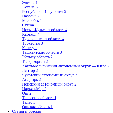
Элиста
1
Астана
6
Республика Ингушетия
5
Назрань
2
Малгобек
1
Сунжа
1
Иссык-Кульская область
4
Каракол
4
Туркестанская область
4
Туркестан
3
Кентау
1
Ташкентская область
3
Жетысу область
2
Талдыкорган
2
Ханты-Мансийский автономный округ — Югра
2
Лянтор
2
Чукотский автономный округ
2
Анадырь
2
Ненецкий автономный округ
2
Нарьян-Мар
2
Ош
2
Таласская область
1
Талас
1
Ошская область
1
Статьи и обзоры