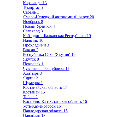
Караганда
13
Темиртау
5
Сарань
1
Ямало-Ненецкий автономный округ
20
Ноябрьск
8
Новый Уренгой
4
Салехард
3
Кабардино-Балкарская Республика
19
Нальчик
10
Прохладный
3
Баксан
2
Республика Саха (Якутия)
19
Якутск
8
Покровск
1
Чувашская Республика
17
Алатырь
3
Ядрин
2
Шумерля
1
Костанайская область
17
Костанай
15
Тобыл
2
Восточно-Казахстанская область
16
Усть-Каменогорск
16
Павлодарская область
15
Павлодар
13