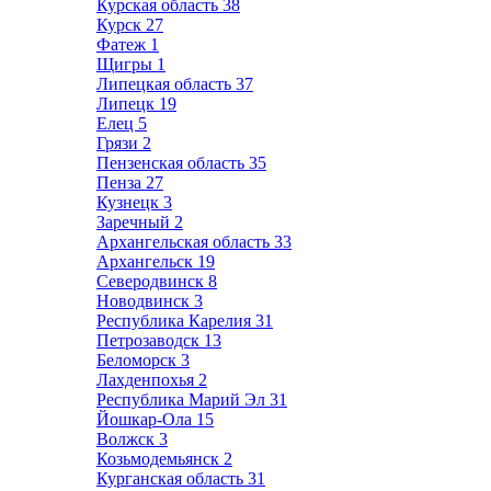
Курская область
38
Курск
27
Фатеж
1
Щигры
1
Липецкая область
37
Липецк
19
Елец
5
Грязи
2
Пензенская область
35
Пенза
27
Кузнецк
3
Заречный
2
Архангельская область
33
Архангельск
19
Северодвинск
8
Новодвинск
3
Республика Карелия
31
Петрозаводск
13
Беломорск
3
Лахденпохья
2
Республика Марий Эл
31
Йошкар-Ола
15
Волжск
3
Козьмодемьянск
2
Курганская область
31