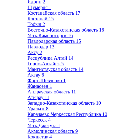
Ядрин
2
Шумерля
1
Костанайская область
17
Костанай
15
Тобыл
2
Восточно-Казахстанская область
16
Усть-Каменогорск
16
Павлодарская область
15
Павлодар
13
Аксу
2
Республика Алтай
14
Горно-Алтайск
5
Мангистауская область
14
Актау
6
Форт-Шевченко
1
Жанаозен
1
Атырауская область
11
Атырау
11
Западно-Казахстанская область
10
Уральск
8
Карачаево-Черкесская Республика
10
Черкесск
4
Усть-Джегута
1
Акмолинская область
9
Кокшетау
4