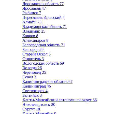
Ярославская область
77
Ярославль
47
Рыбинск
7
Переславль-Залесский
4
Алматы
73
Владимирская область
71
Владимир
25
Ковров
8
Александров
8
Белгородская область
71
Белгород
29
Старый Оскол
5
Строитель
3
Вологодская область
69
Вологда
26
Череповец
25
Сокол
3
Калининградская область
67
Калининград
46
Светлогорск
4
Балтийск
3
Ханты-Мансийский автономный округ
66
Нижневартовск
20
Сургут
18
Ханты-Мансийск
9