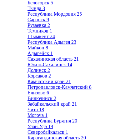
Белогорск
5
Тында
3
Республика Мордовия
25
Саранск
9
Рузаевка
2
Темников
1
Шымкент
24
Республика Адыгея
23
Майкоп
8
Адыгейск
1
Сахалинская область
21
Южно-Сахалинск
14
Долинск
2
Корсаков
2
Камчатский край
21
Петропавловск-Камчатский
8
Елизово
6
Вилючинск
2
Забайкальский край
21
Чита
18
Могоча
1
Республика Бурятия
20
Улан-Удэ
19
Северобайкальск
1
Карагандинская область
20