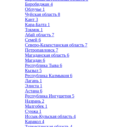
Биробиджан
4
Облучье
1
Чуйская область
8
Кант
3
Кара-Балта
1
Токмок
1
Абай область
7
Семей
6
Северо-Казахстанская область
7
Петропавловск
7
Магаданская область
6
Магадан
6
Республика Тыва
6
Кызыл
5
Республика Калмыкия
6
Лагань
1
Элиста
1
Астана
6
Республика Ингушетия
5
Назрань
2
Малгобек
1
Сунжа
1
Иссык-Кульская область
4
Каракол
4
Туркестанская область
4