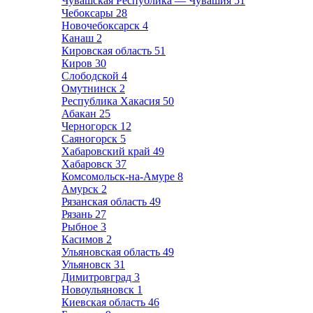
Чувашская Республика — Чувашия
51
Чебоксары
28
Новочебоксарск
4
Канаш
2
Кировская область
51
Киров
30
Слободской
4
Омутнинск
2
Республика Хакасия
50
Абакан
25
Черногорск
12
Саяногорск
5
Хабаровский край
49
Хабаровск
37
Комсомольск-на-Амуре
8
Амурск
2
Рязанская область
49
Рязань
27
Рыбное
3
Касимов
2
Ульяновская область
49
Ульяновск
31
Димитровград
3
Новоульяновск
1
Киевская область
46