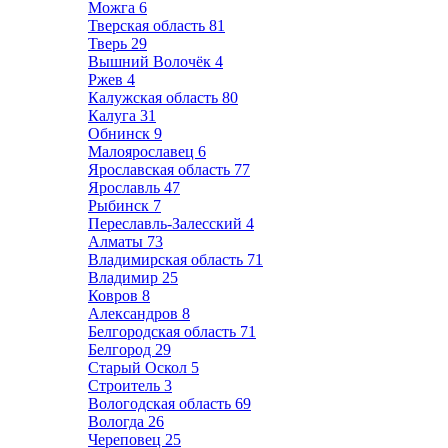
Можга
6
Тверская область
81
Тверь
29
Вышний Волочёк
4
Ржев
4
Калужская область
80
Калуга
31
Обнинск
9
Малоярославец
6
Ярославская область
77
Ярославль
47
Рыбинск
7
Переславль-Залесский
4
Алматы
73
Владимирская область
71
Владимир
25
Ковров
8
Александров
8
Белгородская область
71
Белгород
29
Старый Оскол
5
Строитель
3
Вологодская область
69
Вологда
26
Череповец
25