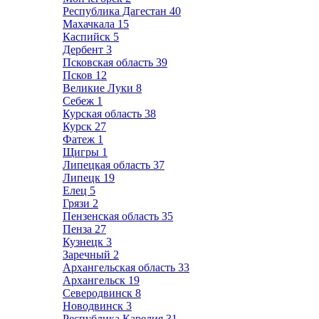
Республика Дагестан
40
Махачкала
15
Каспийск
5
Дербент
3
Псковская область
39
Псков
12
Великие Луки
8
Себеж
1
Курская область
38
Курск
27
Фатеж
1
Щигры
1
Липецкая область
37
Липецк
19
Елец
5
Грязи
2
Пензенская область
35
Пенза
27
Кузнецк
3
Заречный
2
Архангельская область
33
Архангельск
19
Северодвинск
8
Новодвинск
3
Республика Карелия
31