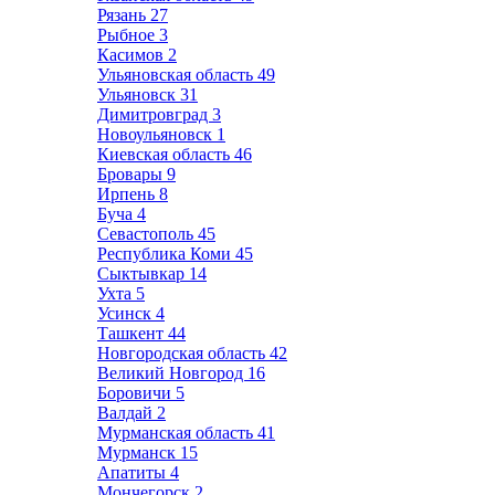
Рязань
27
Рыбное
3
Касимов
2
Ульяновская область
49
Ульяновск
31
Димитровград
3
Новоульяновск
1
Киевская область
46
Бровары
9
Ирпень
8
Буча
4
Севастополь
45
Республика Коми
45
Сыктывкар
14
Ухта
5
Усинск
4
Ташкент
44
Новгородская область
42
Великий Новгород
16
Боровичи
5
Валдай
2
Мурманская область
41
Мурманск
15
Апатиты
4
Мончегорск
2