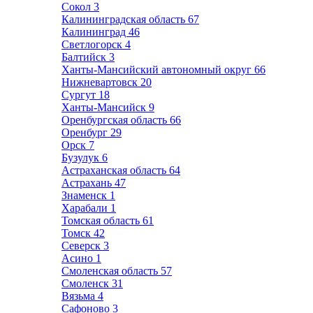
Сокол
3
Калининградская область
67
Калининград
46
Светлогорск
4
Балтийск
3
Ханты-Мансийский автономный округ
66
Нижневартовск
20
Сургут
18
Ханты-Мансийск
9
Оренбургская область
66
Оренбург
29
Орск
7
Бузулук
6
Астраханская область
64
Астрахань
47
Знаменск
1
Харабали
1
Томская область
61
Томск
42
Северск
3
Асино
1
Смоленская область
57
Смоленск
31
Вязьма
4
Сафоново
3