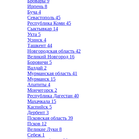
Бровары
9
Ирпень
8
Буча
4
Севастополь
45
Республика Коми
45
Сыктывкар
14
Ухта
5
Усинск
4
Ташкент
44
Новгородская область
42
Великий Новгород
16
Боровичи
5
Валдай
2
Мурманская область
41
Мурманск
15
Апатиты
4
Мончегорск
2
Республика Дагестан
40
Махачкала
15
Каспийск
5
Дербент
3
Псковская область
39
Псков
12
Великие Луки
8
Себеж
1