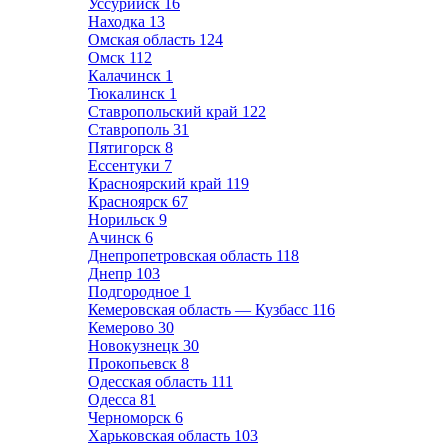
Уссурийск
16
Находка
13
Омская область
124
Омск
112
Калачинск
1
Тюкалинск
1
Ставропольский край
122
Ставрополь
31
Пятигорск
8
Ессентуки
7
Красноярский край
119
Красноярск
67
Норильск
9
Ачинск
6
Днепропетровская область
118
Днепр
103
Подгородное
1
Кемеровская область — Кузбасс
116
Кемерово
30
Новокузнецк
30
Прокопьевск
8
Одесская область
111
Одесса
81
Черноморск
6
Харьковская область
103