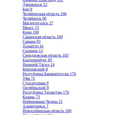
Дзержинск
12
Бор
9
Челябинская область
196
Челябинск
90
Магнитогорск
27
Миасс
15
Киев
190
Самарская область
189
Самара
93
Тольятти
41
Сызрань
12
Свердловская область
183
Екатеринбург
85
Нижний Тагил
14
Березовский
8
Республика Башкортостан
176
Уфа
72
Стерлитамак
9
Октябрьский
8
Республика Татарстан
170
Казань
73
Набережные Челны
21
Альметьевск
7
Новосибирская область
160