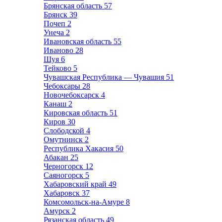
Брянская область
57
Брянск
39
Почеп
2
Унеча
2
Ивановская область
55
Иваново
28
Шуя
6
Тейково
5
Чувашская Республика — Чувашия
51
Чебоксары
28
Новочебоксарск
4
Канаш
2
Кировская область
51
Киров
30
Слободской
4
Омутнинск
2
Республика Хакасия
50
Абакан
25
Черногорск
12
Саяногорск
5
Хабаровский край
49
Хабаровск
37
Комсомольск-на-Амуре
8
Амурск
2
Рязанская область
49