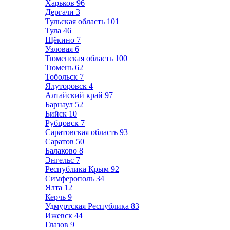
Харьков
96
Дергачи
3
Тульская область
101
Тула
46
Щёкино
7
Узловая
6
Тюменская область
100
Тюмень
62
Тобольск
7
Ялуторовск
4
Алтайский край
97
Барнаул
52
Бийск
10
Рубцовск
7
Саратовская область
93
Саратов
50
Балаково
8
Энгельс
7
Республика Крым
92
Симферополь
34
Ялта
12
Керчь
9
Удмуртская Республика
83
Ижевск
44
Глазов
9