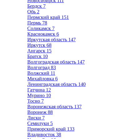
Новосибирск
111
Бердск
7
Обь
2
Пермский край
151
Пермь
78
Соликамск
7
Краснокамск
6
Иркутская область
147
Иркутск
68
Ангарск
15
Братск
10
Волгоградская область
147
Волгоград
83
Волжский
11
Михайловка
6
Ленинградская область
140
Гатчина
12
Мурино
10
Тосно
7
Воронежская область
137
Воронеж
88
Лиски
7
Семилуки
5
Приморский край
133
Владивосток
38