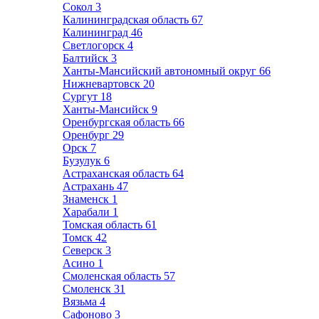
Сокол
3
Калининградская область
67
Калининград
46
Светлогорск
4
Балтийск
3
Ханты-Мансийский автономный округ
66
Нижневартовск
20
Сургут
18
Ханты-Мансийск
9
Оренбургская область
66
Оренбург
29
Орск
7
Бузулук
6
Астраханская область
64
Астрахань
47
Знаменск
1
Харабали
1
Томская область
61
Томск
42
Северск
3
Асино
1
Смоленская область
57
Смоленск
31
Вязьма
4
Сафоново
3