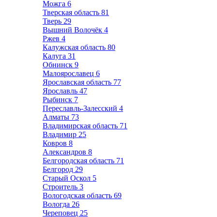
Можга
6
Тверская область
81
Тверь
29
Вышний Волочёк
4
Ржев
4
Калужская область
80
Калуга
31
Обнинск
9
Малоярославец
6
Ярославская область
77
Ярославль
47
Рыбинск
7
Переславль-Залесский
4
Алматы
73
Владимирская область
71
Владимир
25
Ковров
8
Александров
8
Белгородская область
71
Белгород
29
Старый Оскол
5
Строитель
3
Вологодская область
69
Вологда
26
Череповец
25