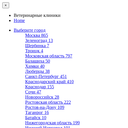
×
Ветеринарные клиники
Home
Выберите город
Москва
865
Зеленоград
13
Щербинка
7
Троицк
4
Московская область
797
Балашиха
50
Химки
40
Люберцы
38
Санкт-Петербург
451
Краснодарский край
410
Краснодар
155
Сочи
47
Новороссийск
28
Ростовская область
222
Ростов-на-Дону
109
Таганрог
16
Батайск
10
Нижегородская область
199
Нижний Новгород
101