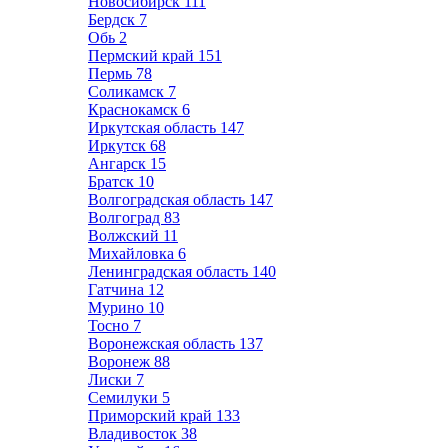
Новосибирск
111
Бердск
7
Обь
2
Пермский край
151
Пермь
78
Соликамск
7
Краснокамск
6
Иркутская область
147
Иркутск
68
Ангарск
15
Братск
10
Волгоградская область
147
Волгоград
83
Волжский
11
Михайловка
6
Ленинградская область
140
Гатчина
12
Мурино
10
Тосно
7
Воронежская область
137
Воронеж
88
Лиски
7
Семилуки
5
Приморский край
133
Владивосток
38