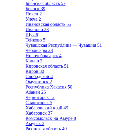
Брянская область
57
Брянск
39
Почеп
2
Унеча
2
Ивановская область
55
Иваново
28
Шуя
6
Тейково
5
Чувашская Республика — Чувашия
51
Чебоксары
28
Новочебоксарск
4
Канаш
2
Кировская область
51
Киров
30
Слободской
4
Омутнинск
2
Республика Хакасия
50
Абакан
25
Черногорск
12
Саяногорск
5
Хабаровский край
49
Хабаровск
37
Комсомольск-на-Амуре
8
Амурск
2
Рязанская область
49