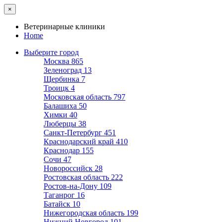
×
Ветеринарные клиники
Home
Выберите город
Москва
865
Зеленоград
13
Щербинка
7
Троицк
4
Московская область
797
Балашиха
50
Химки
40
Люберцы
38
Санкт-Петербург
451
Краснодарский край
410
Краснодар
155
Сочи
47
Новороссийск
28
Ростовская область
222
Ростов-на-Дону
109
Таганрог
16
Батайск
10
Нижегородская область
199
Нижний Новгород
101