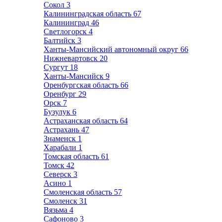
Сокол
3
Калининградская область
67
Калининград
46
Светлогорск
4
Балтийск
3
Ханты-Мансийский автономный округ
66
Нижневартовск
20
Сургут
18
Ханты-Мансийск
9
Оренбургская область
66
Оренбург
29
Орск
7
Бузулук
6
Астраханская область
64
Астрахань
47
Знаменск
1
Харабали
1
Томская область
61
Томск
42
Северск
3
Асино
1
Смоленская область
57
Смоленск
31
Вязьма
4
Сафоново
3