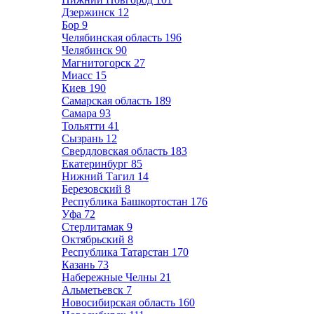
Дзержинск
12
Бор
9
Челябинская область
196
Челябинск
90
Магнитогорск
27
Миасс
15
Киев
190
Самарская область
189
Самара
93
Тольятти
41
Сызрань
12
Свердловская область
183
Екатеринбург
85
Нижний Тагил
14
Березовский
8
Республика Башкортостан
176
Уфа
72
Стерлитамак
9
Октябрьский
8
Республика Татарстан
170
Казань
73
Набережные Челны
21
Альметьевск
7
Новосибирская область
160