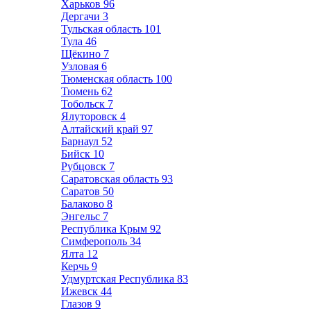
Харьков
96
Дергачи
3
Тульская область
101
Тула
46
Щёкино
7
Узловая
6
Тюменская область
100
Тюмень
62
Тобольск
7
Ялуторовск
4
Алтайский край
97
Барнаул
52
Бийск
10
Рубцовск
7
Саратовская область
93
Саратов
50
Балаково
8
Энгельс
7
Республика Крым
92
Симферополь
34
Ялта
12
Керчь
9
Удмуртская Республика
83
Ижевск
44
Глазов
9