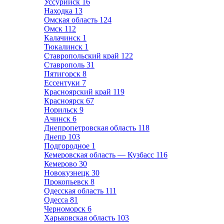
Уссурийск
16
Находка
13
Омская область
124
Омск
112
Калачинск
1
Тюкалинск
1
Ставропольский край
122
Ставрополь
31
Пятигорск
8
Ессентуки
7
Красноярский край
119
Красноярск
67
Норильск
9
Ачинск
6
Днепропетровская область
118
Днепр
103
Подгородное
1
Кемеровская область — Кузбасс
116
Кемерово
30
Новокузнецк
30
Прокопьевск
8
Одесская область
111
Одесса
81
Черноморск
6
Харьковская область
103