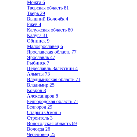
Можга
6
Тверская область
81
Тверь
29
Вышний Волочёк
4
Ржев
4
Калужская область
80
Калуга
31
Обнинск
9
Малоярославец
6
Ярославская область
77
Ярославль
47
Рыбинск
7
Переславль-Залесский
4
Алматы
73
Владимирская область
71
Владимир
25
Ковров
8
Александров
8
Белгородская область
71
Белгород
29
Старый Оскол
5
Строитель
3
Вологодская область
69
Вологда
26
Череповец
25