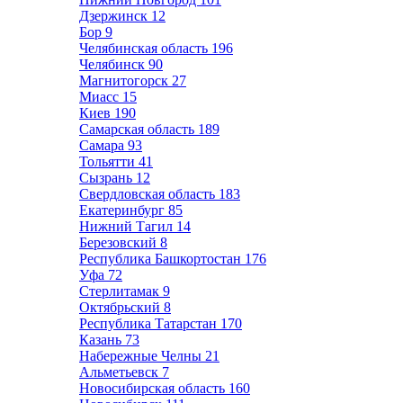
Дзержинск
12
Бор
9
Челябинская область
196
Челябинск
90
Магнитогорск
27
Миасс
15
Киев
190
Самарская область
189
Самара
93
Тольятти
41
Сызрань
12
Свердловская область
183
Екатеринбург
85
Нижний Тагил
14
Березовский
8
Республика Башкортостан
176
Уфа
72
Стерлитамак
9
Октябрьский
8
Республика Татарстан
170
Казань
73
Набережные Челны
21
Альметьевск
7
Новосибирская область
160