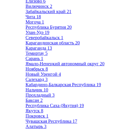
Елизово
6
Вилючинск
2
Забайкальский край
21
Чита
18
Могоча
1
Республика Бурятия
20
Улан-Удэ
19
Северобайкальск
1
Карагандинская область
20
Караганда
13
Темиртау
5
Сарань
1
Ямало-Ненецкий автономный округ
20
Ноябрьск
8
Новый Уренгой
4
Салехард
3
Кабардино-Балкарская Республика
19
Нальчик
10
Прохладный
3
Баксан
2
Республика Саха (Якутия)
19
Якутск
8
Покровск
1
Чувашская Республика
17
Алатырь
3