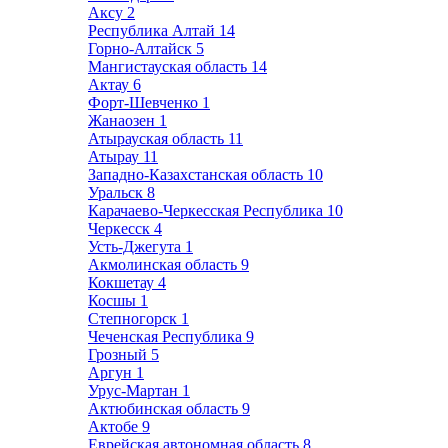
Аксу
2
Республика Алтай
14
Горно-Алтайск
5
Мангистауская область
14
Актау
6
Форт-Шевченко
1
Жанаозен
1
Атырауская область
11
Атырау
11
Западно-Казахстанская область
10
Уральск
8
Карачаево-Черкесская Республика
10
Черкесск
4
Усть-Джегута
1
Акмолинская область
9
Кокшетау
4
Косшы
1
Степногорск
1
Чеченская Республика
9
Грозный
5
Аргун
1
Урус-Мартан
1
Актюбинская область
9
Актобе
9
Еврейская автономная область
8