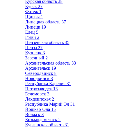
Курская область
38
Курск
27
Фатеж
1
Щигры
1
Липецкая область
37
Липецк
19
Елец
5
Грязи
2
Пензенская область
35
Пенза
27
Кузнецк
3
Заречный
2
Архангельская область
33
Архангельск
19
Северодвинск
8
Новодвинск
3
Республика Карелия
31
Петрозаводск
13
Беломорск
3
Лахденпохья
2
Республика Марий Эл
31
Йошкар-Ола
15
Волжск
3
Козьмодемьянск
2
Курганская область
31