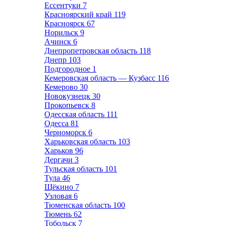
Ессентуки
7
Красноярский край
119
Красноярск
67
Норильск
9
Ачинск
6
Днепропетровская область
118
Днепр
103
Подгородное
1
Кемеровская область — Кузбасс
116
Кемерово
30
Новокузнецк
30
Прокопьевск
8
Одесская область
111
Одесса
81
Черноморск
6
Харьковская область
103
Харьков
96
Дергачи
3
Тульская область
101
Тула
46
Щёкино
7
Узловая
6
Тюменская область
100
Тюмень
62
Тобольск
7