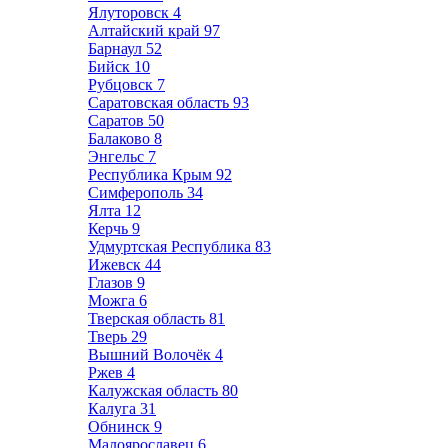
Ялуторовск
4
Алтайский край
97
Барнаул
52
Бийск
10
Рубцовск
7
Саратовская область
93
Саратов
50
Балаково
8
Энгельс
7
Республика Крым
92
Симферополь
34
Ялта
12
Керчь
9
Удмуртская Республика
83
Ижевск
44
Глазов
9
Можга
6
Тверская область
81
Тверь
29
Вышний Волочёк
4
Ржев
4
Калужская область
80
Калуга
31
Обнинск
9
Малоярославец
6