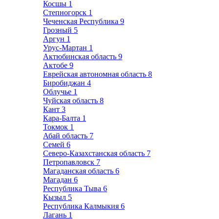
Косшы
1
Степногорск
1
Чеченская Республика
9
Грозный
5
Аргун
1
Урус-Мартан
1
Актюбинская область
9
Актобе
9
Еврейская автономная область
8
Биробиджан
4
Облучье
1
Чуйская область
8
Кант
3
Кара-Балта
1
Токмок
1
Абай область
7
Семей
6
Северо-Казахстанская область
7
Петропавловск
7
Магаданская область
6
Магадан
6
Республика Тыва
6
Кызыл
5
Республика Калмыкия
6
Лагань
1