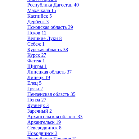
Республика Дагестан
40
Махачкала
15
Каспийск
5
Дербент
3
Псковская область
39
Псков
12
Великие Луки
8
Себеж
1
Курская область
38
Курск
27
Фатеж
1
Щигры
1
Липецкая область
37
Липецк
19
Елец
5
Грязи
2
Пензенская область
35
Пенза
27
Кузнецк
3
Заречный
2
Архангельская область
33
Архангельск
19
Северодвинск
8
Новодвинск
3
Республика Карелия
31