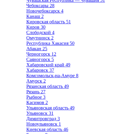
Чувашская Республика — Чувашия
51
Чебоксары
28
Новочебоксарск
4
Канаш
2
Кировская область
51
Киров
30
Слободской
4
Омутнинск
2
Республика Хакасия
50
Абакан
25
Черногорск
12
Саяногорск
5
Хабаровский край
49
Хабаровск
37
Комсомольск-на-Амуре
8
Амурск
2
Рязанская область
49
Рязань
27
Рыбное
3
Касимов
2
Ульяновская область
49
Ульяновск
31
Димитровград
3
Новоульяновск
1
Киевская область
46