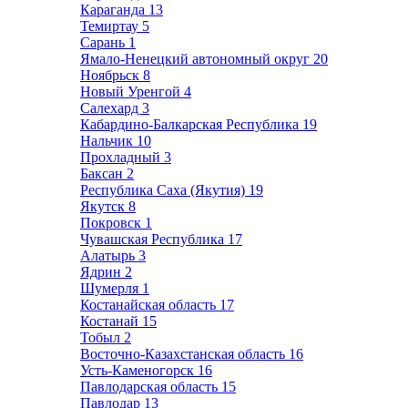
Караганда
13
Темиртау
5
Сарань
1
Ямало-Ненецкий автономный округ
20
Ноябрьск
8
Новый Уренгой
4
Салехард
3
Кабардино-Балкарская Республика
19
Нальчик
10
Прохладный
3
Баксан
2
Республика Саха (Якутия)
19
Якутск
8
Покровск
1
Чувашская Республика
17
Алатырь
3
Ядрин
2
Шумерля
1
Костанайская область
17
Костанай
15
Тобыл
2
Восточно-Казахстанская область
16
Усть-Каменогорск
16
Павлодарская область
15
Павлодар
13