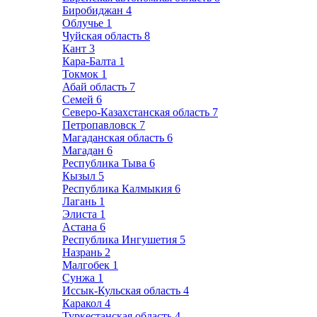
Биробиджан
4
Облучье
1
Чуйская область
8
Кант
3
Кара-Балта
1
Токмок
1
Абай область
7
Семей
6
Северо-Казахстанская область
7
Петропавловск
7
Магаданская область
6
Магадан
6
Республика Тыва
6
Кызыл
5
Республика Калмыкия
6
Лагань
1
Элиста
1
Астана
6
Республика Ингушетия
5
Назрань
2
Малгобек
1
Сунжа
1
Иссык-Кульская область
4
Каракол
4
Туркестанская область
4