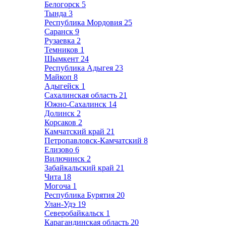
Белогорск
5
Тында
3
Республика Мордовия
25
Саранск
9
Рузаевка
2
Темников
1
Шымкент
24
Республика Адыгея
23
Майкоп
8
Адыгейск
1
Сахалинская область
21
Южно-Сахалинск
14
Долинск
2
Корсаков
2
Камчатский край
21
Петропавловск-Камчатский
8
Елизово
6
Вилючинск
2
Забайкальский край
21
Чита
18
Могоча
1
Республика Бурятия
20
Улан-Удэ
19
Северобайкальск
1
Карагандинская область
20