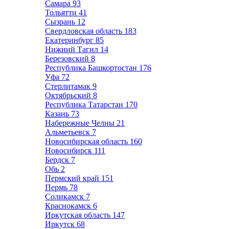
Самара
93
Тольятти
41
Сызрань
12
Свердловская область
183
Екатеринбург
85
Нижний Тагил
14
Березовский
8
Республика Башкортостан
176
Уфа
72
Стерлитамак
9
Октябрьский
8
Республика Татарстан
170
Казань
73
Набережные Челны
21
Альметьевск
7
Новосибирская область
160
Новосибирск
111
Бердск
7
Обь
2
Пермский край
151
Пермь
78
Соликамск
7
Краснокамск
6
Иркутская область
147
Иркутск
68