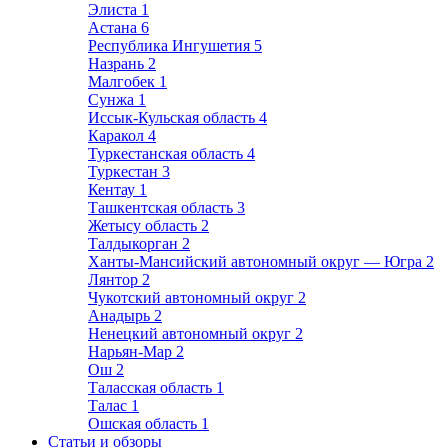
Элиста
1
Астана
6
Республика Ингушетия
5
Назрань
2
Малгобек
1
Сунжа
1
Иссык-Кульская область
4
Каракол
4
Туркестанская область
4
Туркестан
3
Кентау
1
Ташкентская область
3
Жетысу область
2
Талдыкорган
2
Ханты-Мансийский автономный округ — Югра
2
Лянтор
2
Чукотский автономный округ
2
Анадырь
2
Ненецкий автономный округ
2
Нарьян-Мар
2
Ош
2
Таласская область
1
Талас
1
Ошская область
1
Статьи и обзоры