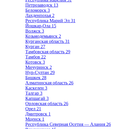
Петрозаводск
13
Беломорск
3
Лахденпохья
2
Республика Марий Эл
31
Йошкар-Ола
15
Волжск
3
Козьмодемьянск
2
Курганская область
31
Курган
27
Тамбовская область
29
Тамбов
22
Котовск
3
Мичуринск
2
Нур-Султан
29
Бишкек
28
Алматинская область
26
Каскелен
3
Талгар
3
Капшагай
3
Орловская область
26
Орел
21
Дмитровск
1
Мценск
1
Республика Северная Осетия — Алания
26