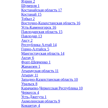
Ядрин
2
Шумерля
1
Костанайская область
17
Костанай
15
Тобыл
2
Восточно-Казахстанская область
16
Усть-Каменогорск
16
Павлодарская область
15
Павлодар
13
Аксу
2
Республика Алтай
14
Горно-Алтайск
5
Мангистауская область
14
Актау
6
Форт-Шевченко
1
Жанаозен
1
Атырауская область
11
Атырау
11
Западно-Казахстанская область
10
Уральск
8
Карачаево-Черкесская Республика
10
Черкесск
4
Усть-Джегута
1
Акмолинская область
9
Кокшетау
4