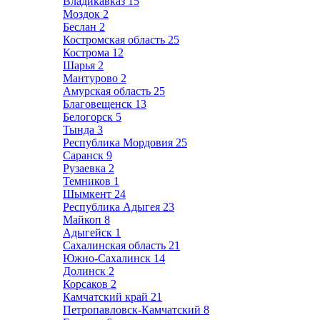
Владикавказ
15
Моздок
2
Беслан
2
Костромская область
25
Кострома
12
Шарья
2
Мантурово
2
Амурская область
25
Благовещенск
13
Белогорск
5
Тында
3
Республика Мордовия
25
Саранск
9
Рузаевка
2
Темников
1
Шымкент
24
Республика Адыгея
23
Майкоп
8
Адыгейск
1
Сахалинская область
21
Южно-Сахалинск
14
Долинск
2
Корсаков
2
Камчатский край
21
Петропавловск-Камчатский
8