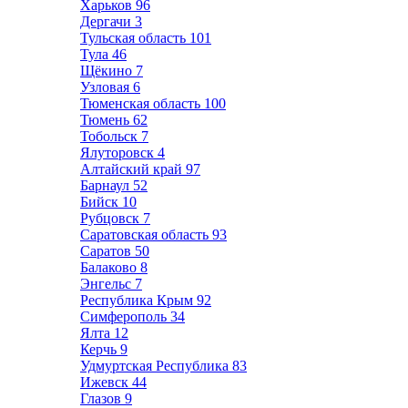
Харьков
96
Дергачи
3
Тульская область
101
Тула
46
Щёкино
7
Узловая
6
Тюменская область
100
Тюмень
62
Тобольск
7
Ялуторовск
4
Алтайский край
97
Барнаул
52
Бийск
10
Рубцовск
7
Саратовская область
93
Саратов
50
Балаково
8
Энгельс
7
Республика Крым
92
Симферополь
34
Ялта
12
Керчь
9
Удмуртская Республика
83
Ижевск
44
Глазов
9