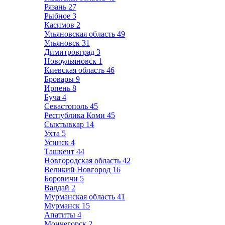
Рязань
27
Рыбное
3
Касимов
2
Ульяновская область
49
Ульяновск
31
Димитровград
3
Новоульяновск
1
Киевская область
46
Бровары
9
Ирпень
8
Буча
4
Севастополь
45
Республика Коми
45
Сыктывкар
14
Ухта
5
Усинск
4
Ташкент
44
Новгородская область
42
Великий Новгород
16
Боровичи
5
Валдай
2
Мурманская область
41
Мурманск
15
Апатиты
4
Мончегорск
2