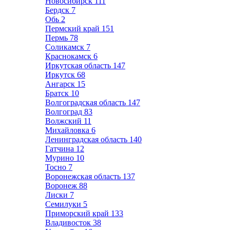
Новосибирск
111
Бердск
7
Обь
2
Пермский край
151
Пермь
78
Соликамск
7
Краснокамск
6
Иркутская область
147
Иркутск
68
Ангарск
15
Братск
10
Волгоградская область
147
Волгоград
83
Волжский
11
Михайловка
6
Ленинградская область
140
Гатчина
12
Мурино
10
Тосно
7
Воронежская область
137
Воронеж
88
Лиски
7
Семилуки
5
Приморский край
133
Владивосток
38