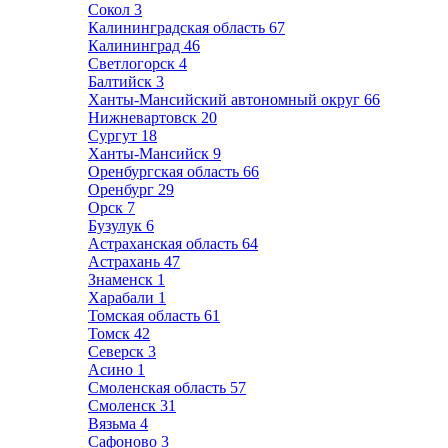
Сокол
3
Калининградская область
67
Калининград
46
Светлогорск
4
Балтийск
3
Ханты-Мансийский автономный округ
66
Нижневартовск
20
Сургут
18
Ханты-Мансийск
9
Оренбургская область
66
Оренбург
29
Орск
7
Бузулук
6
Астраханская область
64
Астрахань
47
Знаменск
1
Харабали
1
Томская область
61
Томск
42
Северск
3
Асино
1
Смоленская область
57
Смоленск
31
Вязьма
4
Сафоново
3