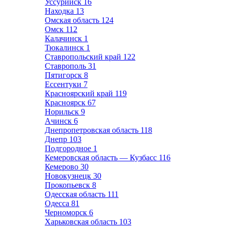
Уссурийск
16
Находка
13
Омская область
124
Омск
112
Калачинск
1
Тюкалинск
1
Ставропольский край
122
Ставрополь
31
Пятигорск
8
Ессентуки
7
Красноярский край
119
Красноярск
67
Норильск
9
Ачинск
6
Днепропетровская область
118
Днепр
103
Подгородное
1
Кемеровская область — Кузбасс
116
Кемерово
30
Новокузнецк
30
Прокопьевск
8
Одесская область
111
Одесса
81
Черноморск
6
Харьковская область
103