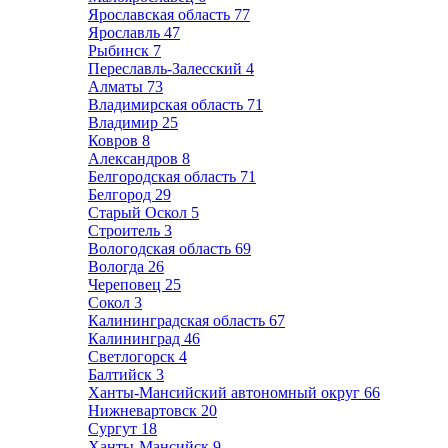
Ярославская область
77
Ярославль
47
Рыбинск
7
Переславль-Залесский
4
Алматы
73
Владимирская область
71
Владимир
25
Ковров
8
Александров
8
Белгородская область
71
Белгород
29
Старый Оскол
5
Строитель
3
Вологодская область
69
Вологда
26
Череповец
25
Сокол
3
Калининградская область
67
Калининград
46
Светлогорск
4
Балтийск
3
Ханты-Мансийский автономный округ
66
Нижневартовск
20
Сургут
18
Ханты-Мансийск
9