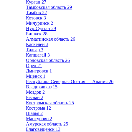
Курган
27
Тамбовская область
29
Тамбов
22
Котовск
3
Мичуринск
2
Нур-Султан
29
Бишкек
28
Алматинская область
26
Каскелен
3
Талгар
3
Капшагай
3
Орловская область
26
Орел
21
Дмитровск
1
Мценск
1
Республика Северная Осетия — Алания
26
Владикавказ
15
Моздок
2
Беслан
2
Костромская область
25
Кострома
12
Шарья
2
Мантурово
2
Амурская область
25
Благовещенск
13