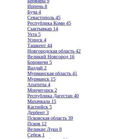
Бровары
9
Ирпень
8
Буча
4
Севастополь
45
Республика Коми
45
Сыктывкар
14
Ухта
5
Усинск
4
Ташкент
44
Новгородская область
42
Великий Новгород
16
Боровичи
5
Валдай
2
Мурманская область
41
Мурманск
15
Апатиты
4
Мончегорск
2
Республика Дагестан
40
Махачкала
15
Каспийск
5
Дербент
3
Псковская область
39
Псков
12
Великие Луки
8
Себеж
1