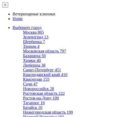
×
Ветеринарные клиники
Home
Выберите город
Москва
865
Зеленоград
13
Щербинка
7
Троицк
4
Московская область
797
Балашиха
50
Химки
40
Люберцы
38
Санкт-Петербург
451
Краснодарский край
410
Краснодар
155
Сочи
47
Новороссийск
28
Ростовская область
222
Ростов-на-Дону
109
Таганрог
16
Батайск
10
Нижегородская область
199
Нижний Новгород
101