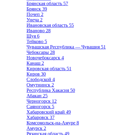
Брянская область
57
Брянск
39
Почеп
2
Унеча
2
Ивановская область
55
Иваново
28
Шуя
6
Тейково
5
Чувашская Республика — Чувашия
51
Чебоксары
28
Новочебоксарск
4
Канаш
2
Кировская область
51
Киров
30
Слободской
4
Омутнинск
2
Республика Хакасия
50
Абакан
25
Черногорск
12
Саяногорск
5
Хабаровский край
49
Хабаровск
37
Комсомольск-на-Амуре
8
Амурск
2
Рязанская область
49