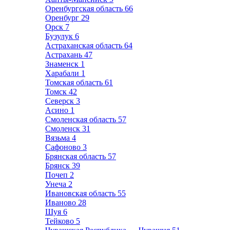
Оренбургская область
66
Оренбург
29
Орск
7
Бузулук
6
Астраханская область
64
Астрахань
47
Знаменск
1
Харабали
1
Томская область
61
Томск
42
Северск
3
Асино
1
Смоленская область
57
Смоленск
31
Вязьма
4
Сафоново
3
Брянская область
57
Брянск
39
Почеп
2
Унеча
2
Ивановская область
55
Иваново
28
Шуя
6
Тейково
5