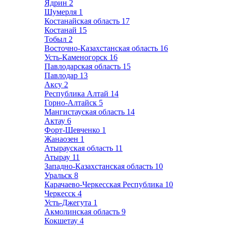
Ядрин
2
Шумерля
1
Костанайская область
17
Костанай
15
Тобыл
2
Восточно-Казахстанская область
16
Усть-Каменогорск
16
Павлодарская область
15
Павлодар
13
Аксу
2
Республика Алтай
14
Горно-Алтайск
5
Мангистауская область
14
Актау
6
Форт-Шевченко
1
Жанаозен
1
Атырауская область
11
Атырау
11
Западно-Казахстанская область
10
Уральск
8
Карачаево-Черкесская Республика
10
Черкесск
4
Усть-Джегута
1
Акмолинская область
9
Кокшетау
4