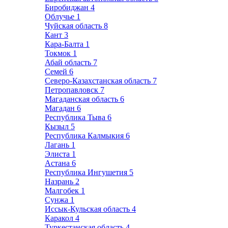
Биробиджан
4
Облучье
1
Чуйская область
8
Кант
3
Кара-Балта
1
Токмок
1
Абай область
7
Семей
6
Северо-Казахстанская область
7
Петропавловск
7
Магаданская область
6
Магадан
6
Республика Тыва
6
Кызыл
5
Республика Калмыкия
6
Лагань
1
Элиста
1
Астана
6
Республика Ингушетия
5
Назрань
2
Малгобек
1
Сунжа
1
Иссык-Кульская область
4
Каракол
4
Туркестанская область
4