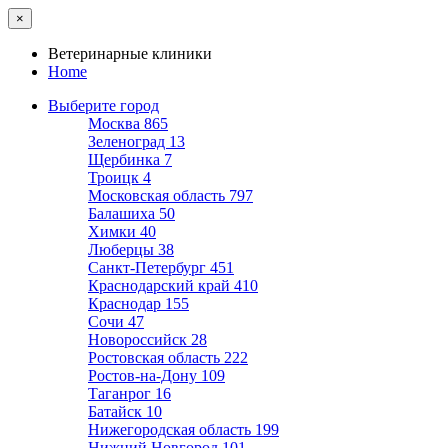
×
Ветеринарные клиники
Home
Выберите город
Москва
865
Зеленоград
13
Щербинка
7
Троицк
4
Московская область
797
Балашиха
50
Химки
40
Люберцы
38
Санкт-Петербург
451
Краснодарский край
410
Краснодар
155
Сочи
47
Новороссийск
28
Ростовская область
222
Ростов-на-Дону
109
Таганрог
16
Батайск
10
Нижегородская область
199
Нижний Новгород
101