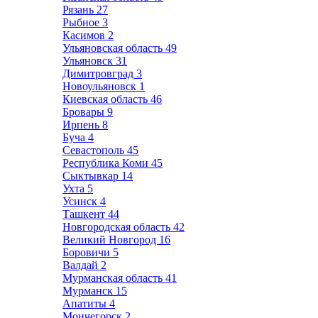
Рязань
27
Рыбное
3
Касимов
2
Ульяновская область
49
Ульяновск
31
Димитровград
3
Новоульяновск
1
Киевская область
46
Бровары
9
Ирпень
8
Буча
4
Севастополь
45
Республика Коми
45
Сыктывкар
14
Ухта
5
Усинск
4
Ташкент
44
Новгородская область
42
Великий Новгород
16
Боровичи
5
Валдай
2
Мурманская область
41
Мурманск
15
Апатиты
4
Мончегорск
2