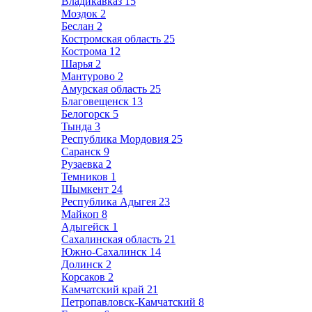
Владикавказ
15
Моздок
2
Беслан
2
Костромская область
25
Кострома
12
Шарья
2
Мантурово
2
Амурская область
25
Благовещенск
13
Белогорск
5
Тында
3
Республика Мордовия
25
Саранск
9
Рузаевка
2
Темников
1
Шымкент
24
Республика Адыгея
23
Майкоп
8
Адыгейск
1
Сахалинская область
21
Южно-Сахалинск
14
Долинск
2
Корсаков
2
Камчатский край
21
Петропавловск-Камчатский
8