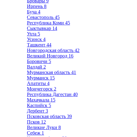
Бровары
9
Ирпень
8
Буча
4
Севастополь
45
Республика Коми
45
Сыктывкар
14
Ухта
5
Усинск
4
Ташкент
44
Новгородская область
42
Великий Новгород
16
Боровичи
5
Валдай
2
Мурманская область
41
Мурманск
15
Апатиты
4
Мончегорск
2
Республика Дагестан
40
Махачкала
15
Каспийск
5
Дербент
3
Псковская область
39
Псков
12
Великие Луки
8
Себеж
1