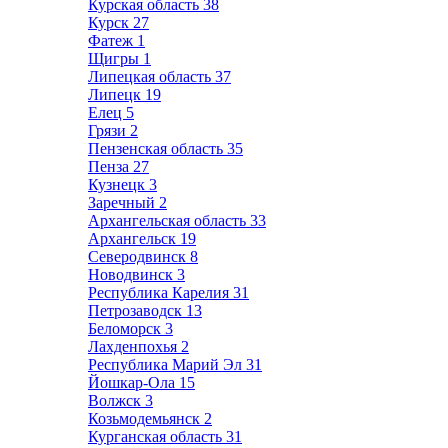
Курская область
38
Курск
27
Фатеж
1
Щигры
1
Липецкая область
37
Липецк
19
Елец
5
Грязи
2
Пензенская область
35
Пенза
27
Кузнецк
3
Заречный
2
Архангельская область
33
Архангельск
19
Северодвинск
8
Новодвинск
3
Республика Карелия
31
Петрозаводск
13
Беломорск
3
Лахденпохья
2
Республика Марий Эл
31
Йошкар-Ола
15
Волжск
3
Козьмодемьянск
2
Курганская область
31