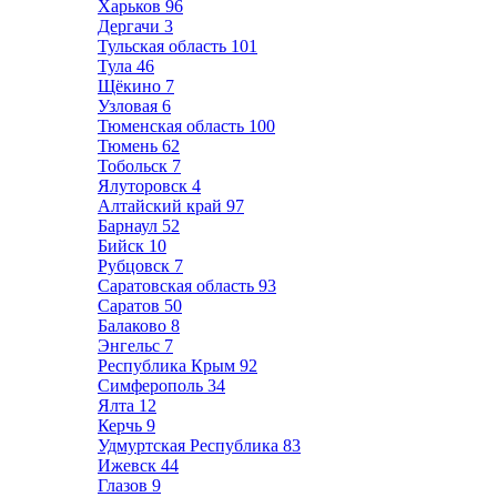
Харьков
96
Дергачи
3
Тульская область
101
Тула
46
Щёкино
7
Узловая
6
Тюменская область
100
Тюмень
62
Тобольск
7
Ялуторовск
4
Алтайский край
97
Барнаул
52
Бийск
10
Рубцовск
7
Саратовская область
93
Саратов
50
Балаково
8
Энгельс
7
Республика Крым
92
Симферополь
34
Ялта
12
Керчь
9
Удмуртская Республика
83
Ижевск
44
Глазов
9