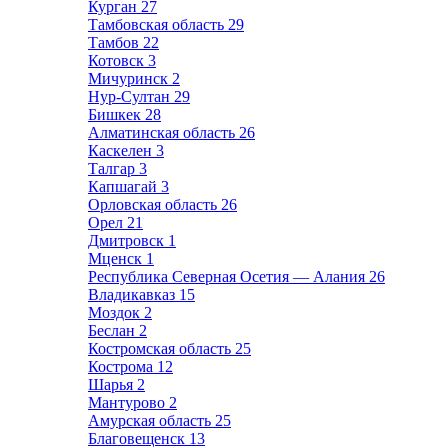
Курган
27
Тамбовская область
29
Тамбов
22
Котовск
3
Мичуринск
2
Нур-Султан
29
Бишкек
28
Алматинская область
26
Каскелен
3
Талгар
3
Капшагай
3
Орловская область
26
Орел
21
Дмитровск
1
Мценск
1
Республика Северная Осетия — Алания
26
Владикавказ
15
Моздок
2
Беслан
2
Костромская область
25
Кострома
12
Шарья
2
Мантурово
2
Амурская область
25
Благовещенск
13