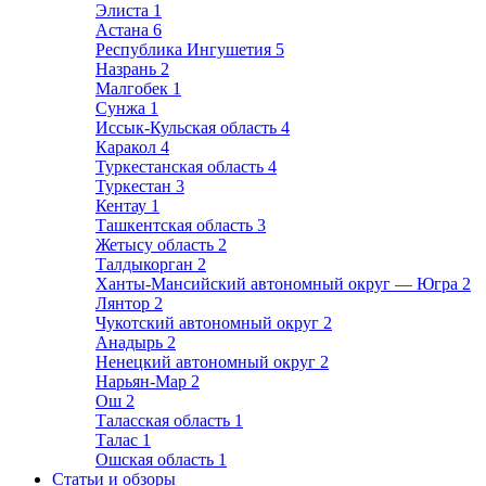
Элиста
1
Астана
6
Республика Ингушетия
5
Назрань
2
Малгобек
1
Сунжа
1
Иссык-Кульская область
4
Каракол
4
Туркестанская область
4
Туркестан
3
Кентау
1
Ташкентская область
3
Жетысу область
2
Талдыкорган
2
Ханты-Мансийский автономный округ — Югра
2
Лянтор
2
Чукотский автономный округ
2
Анадырь
2
Ненецкий автономный округ
2
Нарьян-Мар
2
Ош
2
Таласская область
1
Талас
1
Ошская область
1
Статьи и обзоры