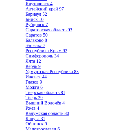
Ялуторовск
4
Алтайский край
97
Барнаул
52
Бийск
10
Рубцовск
7
Саратовская область
93
Саратов
50
Балаково
8
Энгельс
7
Республика Крым
92
Симферополь
34
Ялта
12
Керчь
9
Удмуртская Республика
83
Ижевск
44
Глазов
9
Можга
6
Тверская область
81
Тверь
29
Вышний Волочёк
4
Ржев
4
Калужская область
80
Калуга
31
Обнинск
9
Малоярославец
6