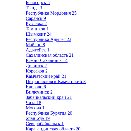
Белогорск
5
Тында
3
Республика Мордовия
25
Саранск
9
Рузаевка
2
Темников
1
Шымкент
24
Республика Адыгея
23
Майкоп
8
Адыгейск
1
Сахалинская область
21
Южно-Сахалинск
14
Долинск
2
Корсаков
2
Камчатский край
21
Петропавловск-Камчатский
8
Елизово
6
Вилючинск
2
Забайкальский край
21
Чита
18
Могоча
1
Республика Бурятия
20
Улан-Удэ
19
Северобайкальск
1
Карагандинская область
20