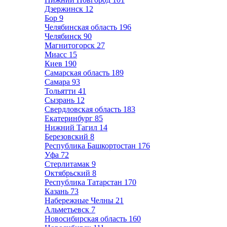
Дзержинск
12
Бор
9
Челябинская область
196
Челябинск
90
Магнитогорск
27
Миасс
15
Киев
190
Самарская область
189
Самара
93
Тольятти
41
Сызрань
12
Свердловская область
183
Екатеринбург
85
Нижний Тагил
14
Березовский
8
Республика Башкортостан
176
Уфа
72
Стерлитамак
9
Октябрьский
8
Республика Татарстан
170
Казань
73
Набережные Челны
21
Альметьевск
7
Новосибирская область
160