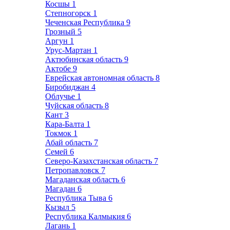
Косшы
1
Степногорск
1
Чеченская Республика
9
Грозный
5
Аргун
1
Урус-Мартан
1
Актюбинская область
9
Актобе
9
Еврейская автономная область
8
Биробиджан
4
Облучье
1
Чуйская область
8
Кант
3
Кара-Балта
1
Токмок
1
Абай область
7
Семей
6
Северо-Казахстанская область
7
Петропавловск
7
Магаданская область
6
Магадан
6
Республика Тыва
6
Кызыл
5
Республика Калмыкия
6
Лагань
1