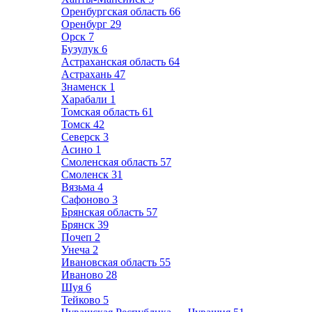
Оренбургская область
66
Оренбург
29
Орск
7
Бузулук
6
Астраханская область
64
Астрахань
47
Знаменск
1
Харабали
1
Томская область
61
Томск
42
Северск
3
Асино
1
Смоленская область
57
Смоленск
31
Вязьма
4
Сафоново
3
Брянская область
57
Брянск
39
Почеп
2
Унеча
2
Ивановская область
55
Иваново
28
Шуя
6
Тейково
5