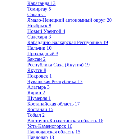
Караганда
13
Темиртау
5
Сарань
1
Ямало-Ненецкий автономный округ
20
Ноябрьск
8
Новый Уренгой
4
Салехард
3
Кабардино-Балкарская Республика
19
Нальчик
10
Прохладный
3
Баксан
2
Республика Саха (Якутия)
19
Якутск
8
Покровск
1
Чувашская Республика
17
Алатырь
3
Ядрин
2
Шумерля
1
Костанайская область
17
Костанай
15
Тобыл
2
Восточно-Казахстанская область
16
Усть-Каменогорск
16
Павлодарская область
15
Павлодар
13