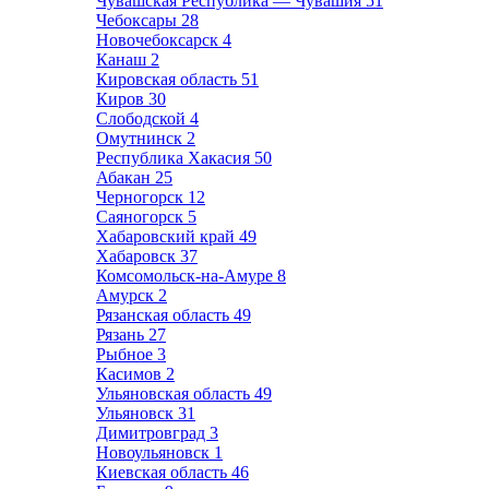
Чувашская Республика — Чувашия
51
Чебоксары
28
Новочебоксарск
4
Канаш
2
Кировская область
51
Киров
30
Слободской
4
Омутнинск
2
Республика Хакасия
50
Абакан
25
Черногорск
12
Саяногорск
5
Хабаровский край
49
Хабаровск
37
Комсомольск-на-Амуре
8
Амурск
2
Рязанская область
49
Рязань
27
Рыбное
3
Касимов
2
Ульяновская область
49
Ульяновск
31
Димитровград
3
Новоульяновск
1
Киевская область
46