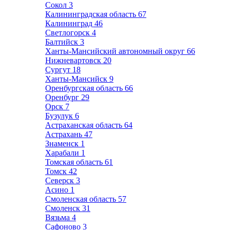
Сокол
3
Калининградская область
67
Калининград
46
Светлогорск
4
Балтийск
3
Ханты-Мансийский автономный округ
66
Нижневартовск
20
Сургут
18
Ханты-Мансийск
9
Оренбургская область
66
Оренбург
29
Орск
7
Бузулук
6
Астраханская область
64
Астрахань
47
Знаменск
1
Харабали
1
Томская область
61
Томск
42
Северск
3
Асино
1
Смоленская область
57
Смоленск
31
Вязьма
4
Сафоново
3