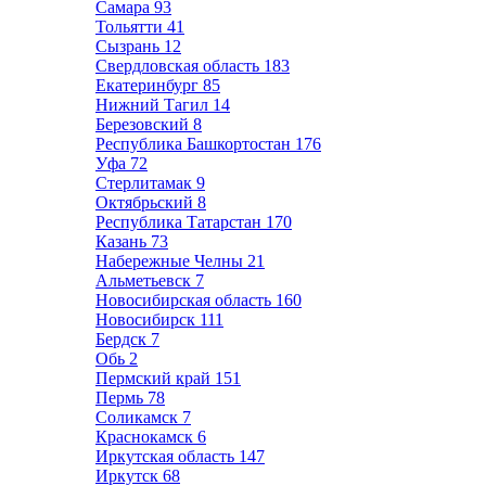
Самара
93
Тольятти
41
Сызрань
12
Свердловская область
183
Екатеринбург
85
Нижний Тагил
14
Березовский
8
Республика Башкортостан
176
Уфа
72
Стерлитамак
9
Октябрьский
8
Республика Татарстан
170
Казань
73
Набережные Челны
21
Альметьевск
7
Новосибирская область
160
Новосибирск
111
Бердск
7
Обь
2
Пермский край
151
Пермь
78
Соликамск
7
Краснокамск
6
Иркутская область
147
Иркутск
68