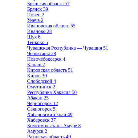
Брянская область
57
Брянск
39
Почеп
2
Унеча
2
Ивановская область
55
Иваново
28
Шуя
6
Тейково
5
Чувашская Республика — Чувашия
51
Чебоксары
28
Новочебоксарск
4
Канаш
2
Кировская область
51
Киров
30
Слободской
4
Омутнинск
2
Республика Хакасия
50
Абакан
25
Черногорск
12
Саяногорск
5
Хабаровский край
49
Хабаровск
37
Комсомольск-на-Амуре
8
Амурск
2
Рязанская область
49