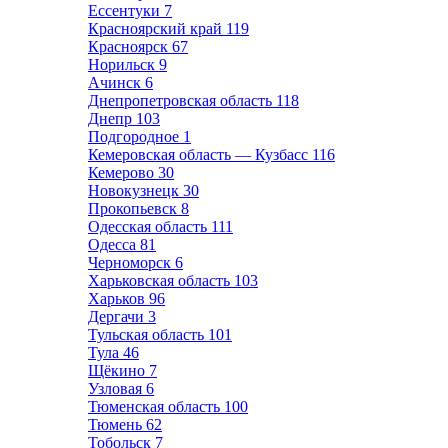
Ессентуки
7
Красноярский край
119
Красноярск
67
Норильск
9
Ачинск
6
Днепропетровская область
118
Днепр
103
Подгородное
1
Кемеровская область — Кузбасс
116
Кемерово
30
Новокузнецк
30
Прокопьевск
8
Одесская область
111
Одесса
81
Черноморск
6
Харьковская область
103
Харьков
96
Дергачи
3
Тульская область
101
Тула
46
Щёкино
7
Узловая
6
Тюменская область
100
Тюмень
62
Тобольск
7