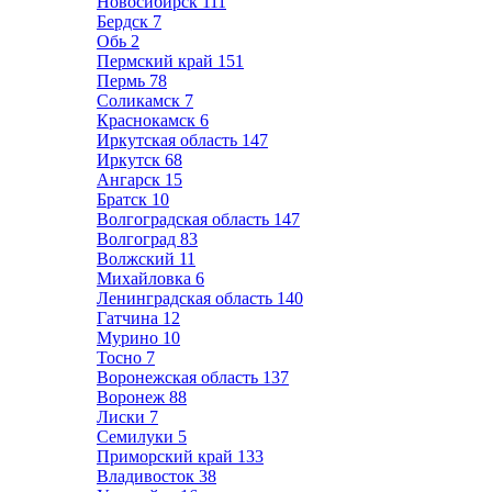
Новосибирск
111
Бердск
7
Обь
2
Пермский край
151
Пермь
78
Соликамск
7
Краснокамск
6
Иркутская область
147
Иркутск
68
Ангарск
15
Братск
10
Волгоградская область
147
Волгоград
83
Волжский
11
Михайловка
6
Ленинградская область
140
Гатчина
12
Мурино
10
Тосно
7
Воронежская область
137
Воронеж
88
Лиски
7
Семилуки
5
Приморский край
133
Владивосток
38