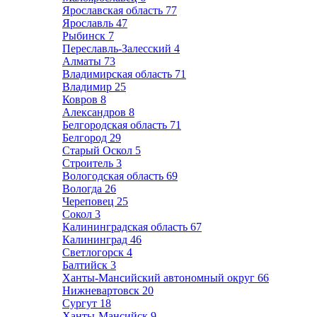
Ярославская область
77
Ярославль
47
Рыбинск
7
Переславль-Залесский
4
Алматы
73
Владимирская область
71
Владимир
25
Ковров
8
Александров
8
Белгородская область
71
Белгород
29
Старый Оскол
5
Строитель
3
Вологодская область
69
Вологда
26
Череповец
25
Сокол
3
Калининградская область
67
Калининград
46
Светлогорск
4
Балтийск
3
Ханты-Мансийский автономный округ
66
Нижневартовск
20
Сургут
18
Ханты-Мансийск
9