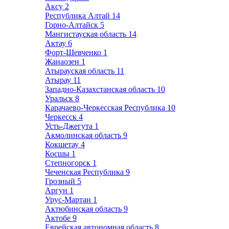
Аксу
2
Республика Алтай
14
Горно-Алтайск
5
Мангистауская область
14
Актау
6
Форт-Шевченко
1
Жанаозен
1
Атырауская область
11
Атырау
11
Западно-Казахстанская область
10
Уральск
8
Карачаево-Черкесская Республика
10
Черкесск
4
Усть-Джегута
1
Акмолинская область
9
Кокшетау
4
Косшы
1
Степногорск
1
Чеченская Республика
9
Грозный
5
Аргун
1
Урус-Мартан
1
Актюбинская область
9
Актобе
9
Еврейская автономная область
8