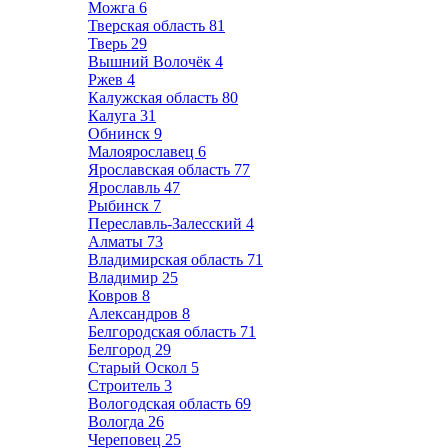
Можга
6
Тверская область
81
Тверь
29
Вышний Волочёк
4
Ржев
4
Калужская область
80
Калуга
31
Обнинск
9
Малоярославец
6
Ярославская область
77
Ярославль
47
Рыбинск
7
Переславль-Залесский
4
Алматы
73
Владимирская область
71
Владимир
25
Ковров
8
Александров
8
Белгородская область
71
Белгород
29
Старый Оскол
5
Строитель
3
Вологодская область
69
Вологда
26
Череповец
25