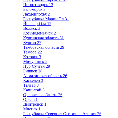
Петрозаводск
13
Беломорск
3
Лахденпохья
2
Республика Марий Эл
31
Йошкар-Ола
15
Волжск
3
Козьмодемьянск
2
Курганская область
31
Курган
27
Тамбовская область
29
Тамбов
22
Котовск
3
Мичуринск
2
Нур-Султан
29
Бишкек
28
Алматинская область
26
Каскелен
3
Талгар
3
Капшагай
3
Орловская область
26
Орел
21
Дмитровск
1
Мценск
1
Республика Северная Осетия — Алания
26