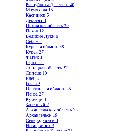
Республика Дагестан
40
Махачкала
15
Каспийск
5
Дербент
3
Псковская область
39
Псков
12
Великие Луки
8
Себеж
1
Курская область
38
Курск
27
Фатеж
1
Щигры
1
Липецкая область
37
Липецк
19
Елец
5
Грязи
2
Пензенская область
35
Пенза
27
Кузнецк
3
Заречный
2
Архангельская область
33
Архангельск
19
Северодвинск
8
Новодвинск
3
Республика Карелия
31