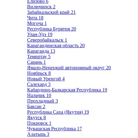
Елизово
6
Вилючинск
2
Забайкальский край
21
Чита
18
Могоча
1
Республика Бурятия
20
Улан-Удэ
19
Северобайкальск
1
Карагандинская область
20
Караганда
13
Темиртау
5
Сарань
1
Ямало-Ненецкий автономный округ
20
Ноябрьск
8
Новый Уренгой
4
Салехард
3
Кабардино-Балкарская Республика
19
Нальчик
10
Прохладный
3
Баксан
2
Республика Саха (Якутия)
19
Якутск
8
Покровск
1
Чувашская Республика
17
Алатырь
3