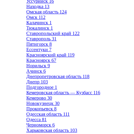
Уссурийск
16
Находка
13
Омская область
124
Омск
112
Калачинск
1
Тюкалинск
1
Ставропольский край
122
Ставрополь
31
Пятигорск
8
Ессентуки
7
Красноярский край
119
Красноярск
67
Норильск
9
Ачинск
6
Днепропетровская область
118
Днепр
103
Подгородное
1
Кемеровская область — Кузбасс
116
Кемерово
30
Новокузнецк
30
Прокопьевск
8
Одесская область
111
Одесса
81
Черноморск
6
Харьковская область
103