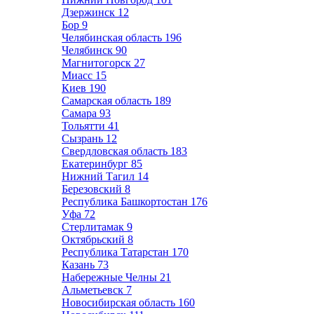
Дзержинск
12
Бор
9
Челябинская область
196
Челябинск
90
Магнитогорск
27
Миасс
15
Киев
190
Самарская область
189
Самара
93
Тольятти
41
Сызрань
12
Свердловская область
183
Екатеринбург
85
Нижний Тагил
14
Березовский
8
Республика Башкортостан
176
Уфа
72
Стерлитамак
9
Октябрьский
8
Республика Татарстан
170
Казань
73
Набережные Челны
21
Альметьевск
7
Новосибирская область
160