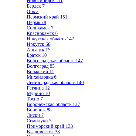
Новосибирск
111
Бердск
7
Обь
2
Пермский край
151
Пермь
78
Соликамск
7
Краснокамск
6
Иркутская область
147
Иркутск
68
Ангарск
15
Братск
10
Волгоградская область
147
Волгоград
83
Волжский
11
Михайловка
6
Ленинградская область
140
Гатчина
12
Мурино
10
Тосно
7
Воронежская область
137
Воронеж
88
Лиски
7
Семилуки
5
Приморский край
133
Владивосток
38