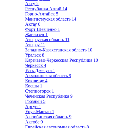
Аксу
2
Республика Алтай
14
Горно-Алтайск
5
Мангистауская область
14
Актау
6
Форт-Шевченко
1
Жанаозен
1
Атырауская область
11
Атырау
11
Западно-Казахстанская область
10
Уральск
8
Карачаево-Черкесская Республика
10
Черкесск
4
Усть-Джегута
1
Акмолинская область
9
Кокшетау
4
Косшы
1
Степногорск
1
Чеченская Республика
9
Грозный
5
Аргун
1
Урус-Мартан
1
Актюбинская область
9
Актобе
9
Еврейская автономная область
8