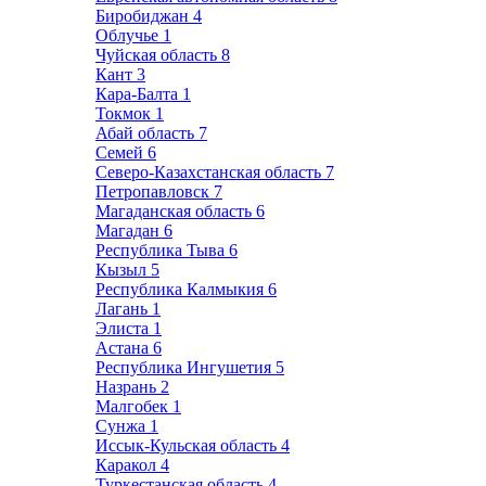
Биробиджан
4
Облучье
1
Чуйская область
8
Кант
3
Кара-Балта
1
Токмок
1
Абай область
7
Семей
6
Северо-Казахстанская область
7
Петропавловск
7
Магаданская область
6
Магадан
6
Республика Тыва
6
Кызыл
5
Республика Калмыкия
6
Лагань
1
Элиста
1
Астана
6
Республика Ингушетия
5
Назрань
2
Малгобек
1
Сунжа
1
Иссык-Кульская область
4
Каракол
4
Туркестанская область
4