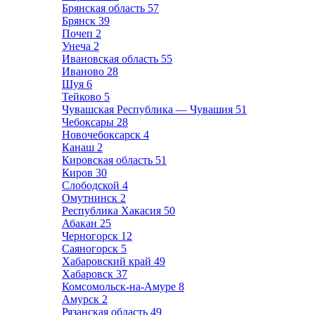
Брянская область
57
Брянск
39
Почеп
2
Унеча
2
Ивановская область
55
Иваново
28
Шуя
6
Тейково
5
Чувашская Республика — Чувашия
51
Чебоксары
28
Новочебоксарск
4
Канаш
2
Кировская область
51
Киров
30
Слободской
4
Омутнинск
2
Республика Хакасия
50
Абакан
25
Черногорск
12
Саяногорск
5
Хабаровский край
49
Хабаровск
37
Комсомольск-на-Амуре
8
Амурск
2
Рязанская область
49