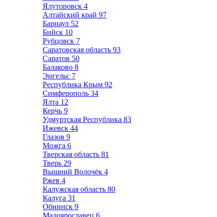
Ялуторовск
4
Алтайский край
97
Барнаул
52
Бийск
10
Рубцовск
7
Саратовская область
93
Саратов
50
Балаково
8
Энгельс
7
Республика Крым
92
Симферополь
34
Ялта
12
Керчь
9
Удмуртская Республика
83
Ижевск
44
Глазов
9
Можга
6
Тверская область
81
Тверь
29
Вышний Волочёк
4
Ржев
4
Калужская область
80
Калуга
31
Обнинск
9
Малоярославец
6