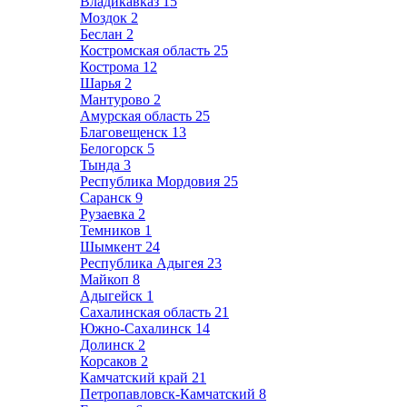
Владикавказ
15
Моздок
2
Беслан
2
Костромская область
25
Кострома
12
Шарья
2
Мантурово
2
Амурская область
25
Благовещенск
13
Белогорск
5
Тында
3
Республика Мордовия
25
Саранск
9
Рузаевка
2
Темников
1
Шымкент
24
Республика Адыгея
23
Майкоп
8
Адыгейск
1
Сахалинская область
21
Южно-Сахалинск
14
Долинск
2
Корсаков
2
Камчатский край
21
Петропавловск-Камчатский
8