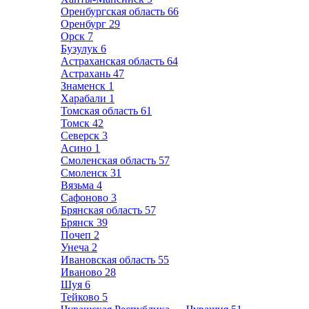
Оренбургская область
66
Оренбург
29
Орск
7
Бузулук
6
Астраханская область
64
Астрахань
47
Знаменск
1
Харабали
1
Томская область
61
Томск
42
Северск
3
Асино
1
Смоленская область
57
Смоленск
31
Вязьма
4
Сафоново
3
Брянская область
57
Брянск
39
Почеп
2
Унеча
2
Ивановская область
55
Иваново
28
Шуя
6
Тейково
5