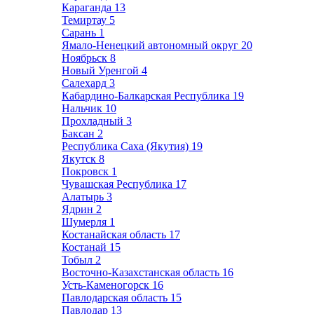
Караганда
13
Темиртау
5
Сарань
1
Ямало-Ненецкий автономный округ
20
Ноябрьск
8
Новый Уренгой
4
Салехард
3
Кабардино-Балкарская Республика
19
Нальчик
10
Прохладный
3
Баксан
2
Республика Саха (Якутия)
19
Якутск
8
Покровск
1
Чувашская Республика
17
Алатырь
3
Ядрин
2
Шумерля
1
Костанайская область
17
Костанай
15
Тобыл
2
Восточно-Казахстанская область
16
Усть-Каменогорск
16
Павлодарская область
15
Павлодар
13