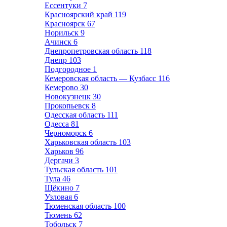
Ессентуки
7
Красноярский край
119
Красноярск
67
Норильск
9
Ачинск
6
Днепропетровская область
118
Днепр
103
Подгородное
1
Кемеровская область — Кузбасс
116
Кемерово
30
Новокузнецк
30
Прокопьевск
8
Одесская область
111
Одесса
81
Черноморск
6
Харьковская область
103
Харьков
96
Дергачи
3
Тульская область
101
Тула
46
Щёкино
7
Узловая
6
Тюменская область
100
Тюмень
62
Тобольск
7