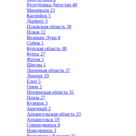
Республика Дагестан
40
Махачкала
15
Каспийск
5
Дербент
3
Псковская область
39
Псков
12
Великие Луки
8
Себеж
1
Курская область
38
Курск
27
Фатеж
1
Щигры
1
Липецкая область
37
Липецк
19
Елец
5
Грязи
2
Пензенская область
35
Пенза
27
Кузнецк
3
Заречный
2
Архангельская область
33
Архангельск
19
Северодвинск
8
Новодвинск
3
Республика Карелия
31