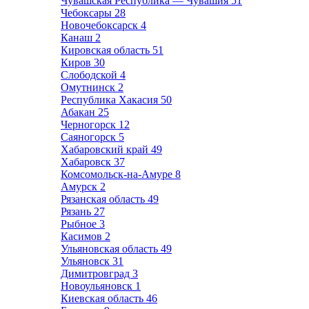
Чувашская Республика — Чувашия
51
Чебоксары
28
Новочебоксарск
4
Канаш
2
Кировская область
51
Киров
30
Слободской
4
Омутнинск
2
Республика Хакасия
50
Абакан
25
Черногорск
12
Саяногорск
5
Хабаровский край
49
Хабаровск
37
Комсомольск-на-Амуре
8
Амурск
2
Рязанская область
49
Рязань
27
Рыбное
3
Касимов
2
Ульяновская область
49
Ульяновск
31
Димитровград
3
Новоульяновск
1
Киевская область
46