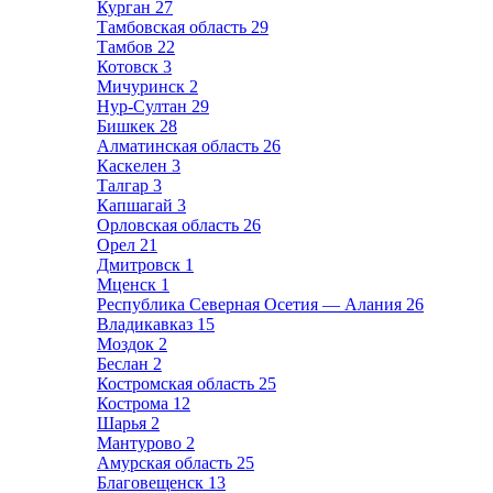
Курган
27
Тамбовская область
29
Тамбов
22
Котовск
3
Мичуринск
2
Нур-Султан
29
Бишкек
28
Алматинская область
26
Каскелен
3
Талгар
3
Капшагай
3
Орловская область
26
Орел
21
Дмитровск
1
Мценск
1
Республика Северная Осетия — Алания
26
Владикавказ
15
Моздок
2
Беслан
2
Костромская область
25
Кострома
12
Шарья
2
Мантурово
2
Амурская область
25
Благовещенск
13