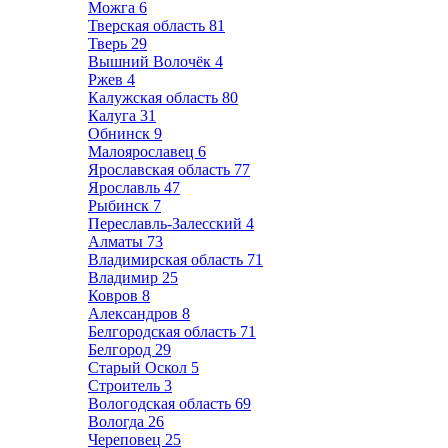
Можга
6
Тверская область
81
Тверь
29
Вышний Волочёк
4
Ржев
4
Калужская область
80
Калуга
31
Обнинск
9
Малоярославец
6
Ярославская область
77
Ярославль
47
Рыбинск
7
Переславль-Залесский
4
Алматы
73
Владимирская область
71
Владимир
25
Ковров
8
Александров
8
Белгородская область
71
Белгород
29
Старый Оскол
5
Строитель
3
Вологодская область
69
Вологда
26
Череповец
25