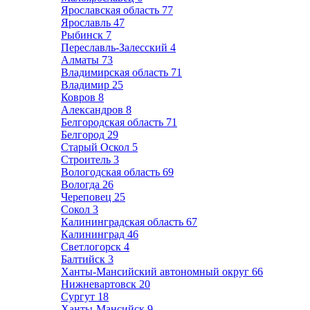
Ярославская область
77
Ярославль
47
Рыбинск
7
Переславль-Залесский
4
Алматы
73
Владимирская область
71
Владимир
25
Ковров
8
Александров
8
Белгородская область
71
Белгород
29
Старый Оскол
5
Строитель
3
Вологодская область
69
Вологда
26
Череповец
25
Сокол
3
Калининградская область
67
Калининград
46
Светлогорск
4
Балтийск
3
Ханты-Мансийский автономный округ
66
Нижневартовск
20
Сургут
18
Ханты-Мансийск
9