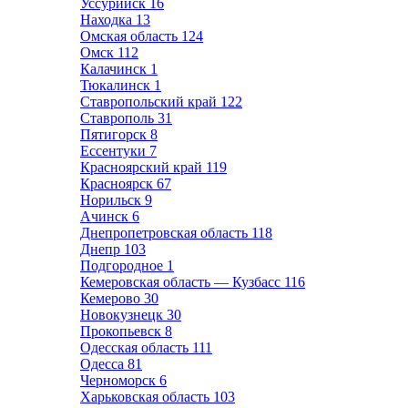
Уссурийск
16
Находка
13
Омская область
124
Омск
112
Калачинск
1
Тюкалинск
1
Ставропольский край
122
Ставрополь
31
Пятигорск
8
Ессентуки
7
Красноярский край
119
Красноярск
67
Норильск
9
Ачинск
6
Днепропетровская область
118
Днепр
103
Подгородное
1
Кемеровская область — Кузбасс
116
Кемерово
30
Новокузнецк
30
Прокопьевск
8
Одесская область
111
Одесса
81
Черноморск
6
Харьковская область
103