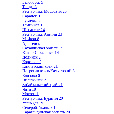
Белогорск
5
Тында
3
Республика Мордовия
25
Саранск
9
Рузаевка
2
Темников
1
Шымкент
24
Республика Адыгея
23
Майкоп
8
Адыгейск
1
Сахалинская область
21
Южно-Сахалинск
14
Долинск
2
Корсаков
2
Камчатский край
21
Петропавловск-Камчатский
8
Елизово
6
Вилючинск
2
Забайкальский край
21
Чита
18
Могоча
1
Республика Бурятия
20
Улан-Удэ
19
Северобайкальск
1
Карагандинская область
20