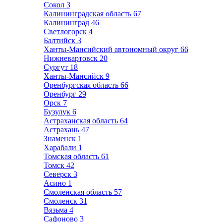
Сокол
3
Калининградская область
67
Калининград
46
Светлогорск
4
Балтийск
3
Ханты-Мансийский автономный округ
66
Нижневартовск
20
Сургут
18
Ханты-Мансийск
9
Оренбургская область
66
Оренбург
29
Орск
7
Бузулук
6
Астраханская область
64
Астрахань
47
Знаменск
1
Харабали
1
Томская область
61
Томск
42
Северск
3
Асино
1
Смоленская область
57
Смоленск
31
Вязьма
4
Сафоново
3