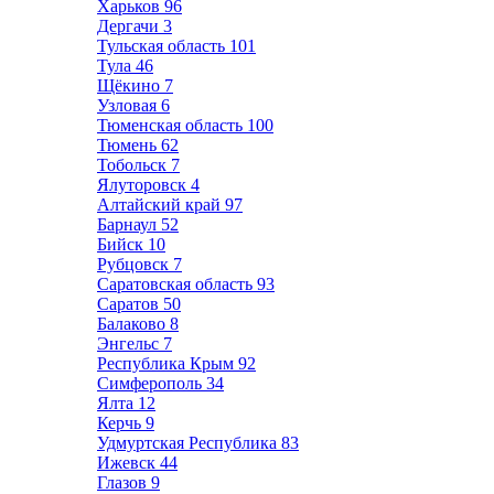
Харьков
96
Дергачи
3
Тульская область
101
Тула
46
Щёкино
7
Узловая
6
Тюменская область
100
Тюмень
62
Тобольск
7
Ялуторовск
4
Алтайский край
97
Барнаул
52
Бийск
10
Рубцовск
7
Саратовская область
93
Саратов
50
Балаково
8
Энгельс
7
Республика Крым
92
Симферополь
34
Ялта
12
Керчь
9
Удмуртская Республика
83
Ижевск
44
Глазов
9