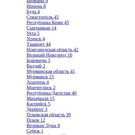
Бровары
9
Ирпень
8
Буча
4
Севастополь
45
Республика Коми
45
Сыктывкар
14
Ухта
5
Усинск
4
Ташкент
44
Новгородская область
42
Великий Новгород
16
Боровичи
5
Валдай
2
Мурманская область
41
Мурманск
15
Апатиты
4
Мончегорск
2
Республика Дагестан
40
Махачкала
15
Каспийск
5
Дербент
3
Псковская область
39
Псков
12
Великие Луки
8
Себеж
1