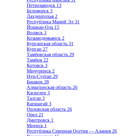
Петрозаводск
13
Беломорск
3
Лахденпохья
2
Республика Марий Эл
31
Йошкар-Ола
15
Волжск
3
Козьмодемьянск
2
Курганская область
31
Курган
27
Тамбовская область
29
Тамбов
22
Котовск
3
Мичуринск
2
Нур-Султан
29
Бишкек
28
Алматинская область
26
Каскелен
3
Талгар
3
Капшагай
3
Орловская область
26
Орел
21
Дмитровск
1
Мценск
1
Республика Северная Осетия — Алания
26