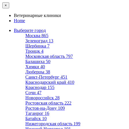
×
Ветеринарные клиники
Home
Выберите город
Москва
865
Зеленоград
13
Щербинка
7
Троицк
4
Московская область
797
Балашиха
50
Химки
40
Люберцы
38
Санкт-Петербург
451
Краснодарский край
410
Краснодар
155
Сочи
47
Новороссийск
28
Ростовская область
222
Ростов-на-Дону
109
Таганрог
16
Батайск
10
Нижегородская область
199
Нижний Новгород
101