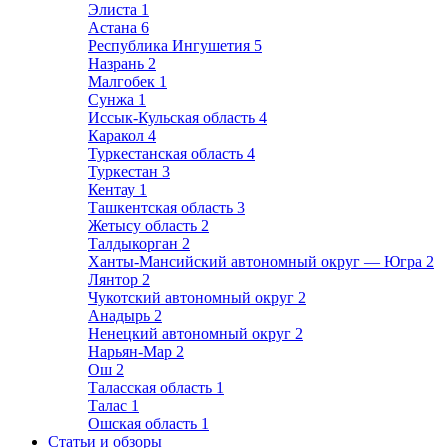
Элиста
1
Астана
6
Республика Ингушетия
5
Назрань
2
Малгобек
1
Сунжа
1
Иссык-Кульская область
4
Каракол
4
Туркестанская область
4
Туркестан
3
Кентау
1
Ташкентская область
3
Жетысу область
2
Талдыкорган
2
Ханты-Мансийский автономный округ — Югра
2
Лянтор
2
Чукотский автономный округ
2
Анадырь
2
Ненецкий автономный округ
2
Нарьян-Мар
2
Ош
2
Таласская область
1
Талас
1
Ошская область
1
Статьи и обзоры