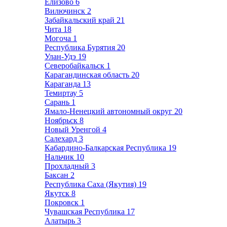
Елизово
6
Вилючинск
2
Забайкальский край
21
Чита
18
Могоча
1
Республика Бурятия
20
Улан-Удэ
19
Северобайкальск
1
Карагандинская область
20
Караганда
13
Темиртау
5
Сарань
1
Ямало-Ненецкий автономный округ
20
Ноябрьск
8
Новый Уренгой
4
Салехард
3
Кабардино-Балкарская Республика
19
Нальчик
10
Прохладный
3
Баксан
2
Республика Саха (Якутия)
19
Якутск
8
Покровск
1
Чувашская Республика
17
Алатырь
3