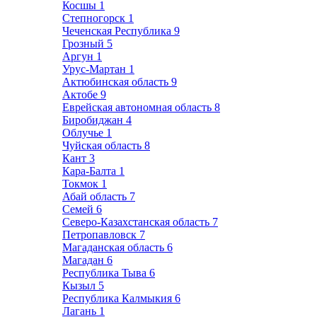
Косшы
1
Степногорск
1
Чеченская Республика
9
Грозный
5
Аргун
1
Урус-Мартан
1
Актюбинская область
9
Актобе
9
Еврейская автономная область
8
Биробиджан
4
Облучье
1
Чуйская область
8
Кант
3
Кара-Балта
1
Токмок
1
Абай область
7
Семей
6
Северо-Казахстанская область
7
Петропавловск
7
Магаданская область
6
Магадан
6
Республика Тыва
6
Кызыл
5
Республика Калмыкия
6
Лагань
1