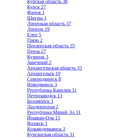
Курская область
38
Курск
27
Фатеж
1
Щигры
1
Липецкая область
37
Липецк
19
Елец
5
Грязи
2
Пензенская область
35
Пенза
27
Кузнецк
3
Заречный
2
Архангельская область
33
Архангельск
19
Северодвинск
8
Новодвинск
3
Республика Карелия
31
Петрозаводск
13
Беломорск
3
Лахденпохья
2
Республика Марий Эл
31
Йошкар-Ола
15
Волжск
3
Козьмодемьянск
2
Курганская область
31