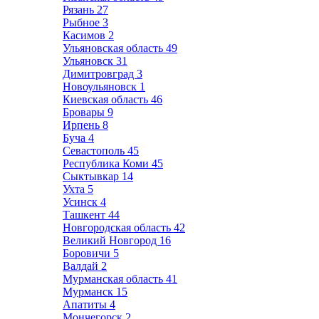
Рязань
27
Рыбное
3
Касимов
2
Ульяновская область
49
Ульяновск
31
Димитровград
3
Новоульяновск
1
Киевская область
46
Бровары
9
Ирпень
8
Буча
4
Севастополь
45
Республика Коми
45
Сыктывкар
14
Ухта
5
Усинск
4
Ташкент
44
Новгородская область
42
Великий Новгород
16
Боровичи
5
Валдай
2
Мурманская область
41
Мурманск
15
Апатиты
4
Мончегорск
2