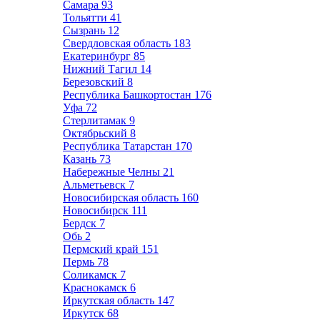
Самара
93
Тольятти
41
Сызрань
12
Свердловская область
183
Екатеринбург
85
Нижний Тагил
14
Березовский
8
Республика Башкортостан
176
Уфа
72
Стерлитамак
9
Октябрьский
8
Республика Татарстан
170
Казань
73
Набережные Челны
21
Альметьевск
7
Новосибирская область
160
Новосибирск
111
Бердск
7
Обь
2
Пермский край
151
Пермь
78
Соликамск
7
Краснокамск
6
Иркутская область
147
Иркутск
68