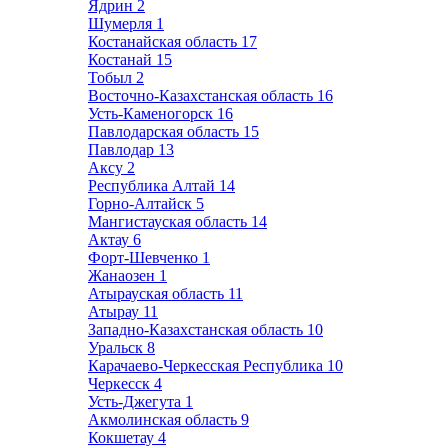
Ядрин
2
Шумерля
1
Костанайская область
17
Костанай
15
Тобыл
2
Восточно-Казахстанская область
16
Усть-Каменогорск
16
Павлодарская область
15
Павлодар
13
Аксу
2
Республика Алтай
14
Горно-Алтайск
5
Мангистауская область
14
Актау
6
Форт-Шевченко
1
Жанаозен
1
Атырауская область
11
Атырау
11
Западно-Казахстанская область
10
Уральск
8
Карачаево-Черкесская Республика
10
Черкесск
4
Усть-Джегута
1
Акмолинская область
9
Кокшетау
4