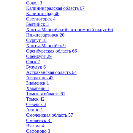
Сокол
3
Калининградская область
67
Калининград
46
Светлогорск
4
Балтийск
3
Ханты-Мансийский автономный округ
66
Нижневартовск
20
Сургут
18
Ханты-Мансийск
9
Оренбургская область
66
Оренбург
29
Орск
7
Бузулук
6
Астраханская область
64
Астрахань
47
Знаменск
1
Харабали
1
Томская область
61
Томск
42
Северск
3
Асино
1
Смоленская область
57
Смоленск
31
Вязьма
4
Сафоново
3