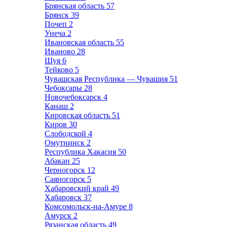
Брянская область
57
Брянск
39
Почеп
2
Унеча
2
Ивановская область
55
Иваново
28
Шуя
6
Тейково
5
Чувашская Республика — Чувашия
51
Чебоксары
28
Новочебоксарск
4
Канаш
2
Кировская область
51
Киров
30
Слободской
4
Омутнинск
2
Республика Хакасия
50
Абакан
25
Черногорск
12
Саяногорск
5
Хабаровский край
49
Хабаровск
37
Комсомольск-на-Амуре
8
Амурск
2
Рязанская область
49