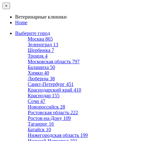
×
Ветеринарные клиники
Home
Выберите город
Москва
865
Зеленоград
13
Щербинка
7
Троицк
4
Московская область
797
Балашиха
50
Химки
40
Люберцы
38
Санкт-Петербург
451
Краснодарский край
410
Краснодар
155
Сочи
47
Новороссийск
28
Ростовская область
222
Ростов-на-Дону
109
Таганрог
16
Батайск
10
Нижегородская область
199
Нижний Новгород
101