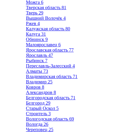
Можга
6
Тверская область
81
Тверь
29
Вышний Волочёк
4
Ржев
4
Калужская область
80
Калуга
31
Обнинск
9
Малоярославец
6
Ярославская область
77
Ярославль
47
Рыбинск
7
Переславль-Залесский
4
Алматы
73
Владимирская область
71
Владимир
25
Ковров
8
Александров
8
Белгородская область
71
Белгород
29
Старый Оскол
5
Строитель
3
Вологодская область
69
Вологда
26
Череповец
25