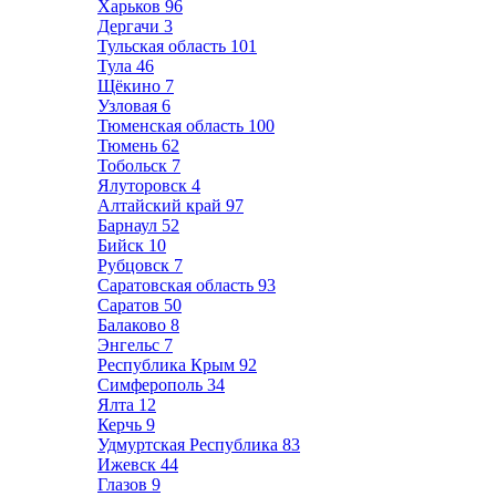
Харьков
96
Дергачи
3
Тульская область
101
Тула
46
Щёкино
7
Узловая
6
Тюменская область
100
Тюмень
62
Тобольск
7
Ялуторовск
4
Алтайский край
97
Барнаул
52
Бийск
10
Рубцовск
7
Саратовская область
93
Саратов
50
Балаково
8
Энгельс
7
Республика Крым
92
Симферополь
34
Ялта
12
Керчь
9
Удмуртская Республика
83
Ижевск
44
Глазов
9