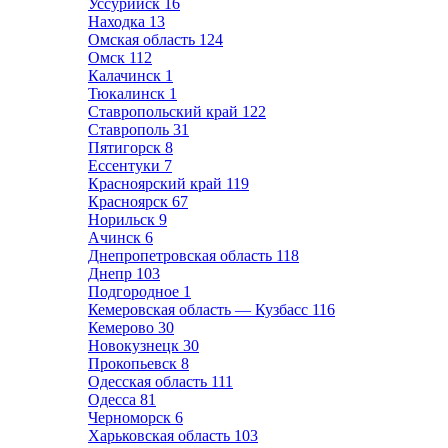
Уссурийск
16
Находка
13
Омская область
124
Омск
112
Калачинск
1
Тюкалинск
1
Ставропольский край
122
Ставрополь
31
Пятигорск
8
Ессентуки
7
Красноярский край
119
Красноярск
67
Норильск
9
Ачинск
6
Днепропетровская область
118
Днепр
103
Подгородное
1
Кемеровская область — Кузбасс
116
Кемерово
30
Новокузнецк
30
Прокопьевск
8
Одесская область
111
Одесса
81
Черноморск
6
Харьковская область
103