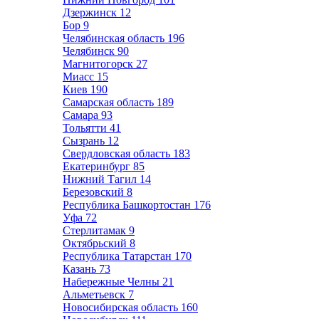
Дзержинск
12
Бор
9
Челябинская область
196
Челябинск
90
Магнитогорск
27
Миасс
15
Киев
190
Самарская область
189
Самара
93
Тольятти
41
Сызрань
12
Свердловская область
183
Екатеринбург
85
Нижний Тагил
14
Березовский
8
Республика Башкортостан
176
Уфа
72
Стерлитамак
9
Октябрьский
8
Республика Татарстан
170
Казань
73
Набережные Челны
21
Альметьевск
7
Новосибирская область
160