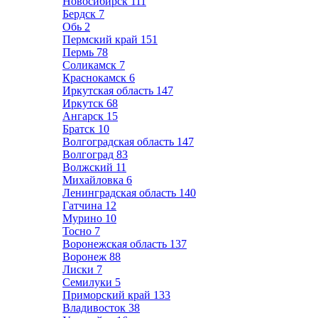
Новосибирск
111
Бердск
7
Обь
2
Пермский край
151
Пермь
78
Соликамск
7
Краснокамск
6
Иркутская область
147
Иркутск
68
Ангарск
15
Братск
10
Волгоградская область
147
Волгоград
83
Волжский
11
Михайловка
6
Ленинградская область
140
Гатчина
12
Мурино
10
Тосно
7
Воронежская область
137
Воронеж
88
Лиски
7
Семилуки
5
Приморский край
133
Владивосток
38