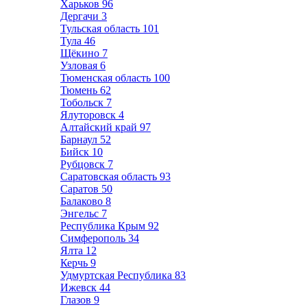
Харьков
96
Дергачи
3
Тульская область
101
Тула
46
Щёкино
7
Узловая
6
Тюменская область
100
Тюмень
62
Тобольск
7
Ялуторовск
4
Алтайский край
97
Барнаул
52
Бийск
10
Рубцовск
7
Саратовская область
93
Саратов
50
Балаково
8
Энгельс
7
Республика Крым
92
Симферополь
34
Ялта
12
Керчь
9
Удмуртская Республика
83
Ижевск
44
Глазов
9