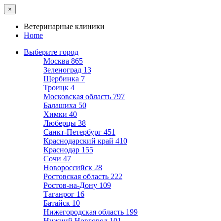
×
Ветеринарные клиники
Home
Выберите город
Москва
865
Зеленоград
13
Щербинка
7
Троицк
4
Московская область
797
Балашиха
50
Химки
40
Люберцы
38
Санкт-Петербург
451
Краснодарский край
410
Краснодар
155
Сочи
47
Новороссийск
28
Ростовская область
222
Ростов-на-Дону
109
Таганрог
16
Батайск
10
Нижегородская область
199
Нижний Новгород
101