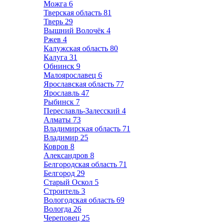
Можга
6
Тверская область
81
Тверь
29
Вышний Волочёк
4
Ржев
4
Калужская область
80
Калуга
31
Обнинск
9
Малоярославец
6
Ярославская область
77
Ярославль
47
Рыбинск
7
Переславль-Залесский
4
Алматы
73
Владимирская область
71
Владимир
25
Ковров
8
Александров
8
Белгородская область
71
Белгород
29
Старый Оскол
5
Строитель
3
Вологодская область
69
Вологда
26
Череповец
25