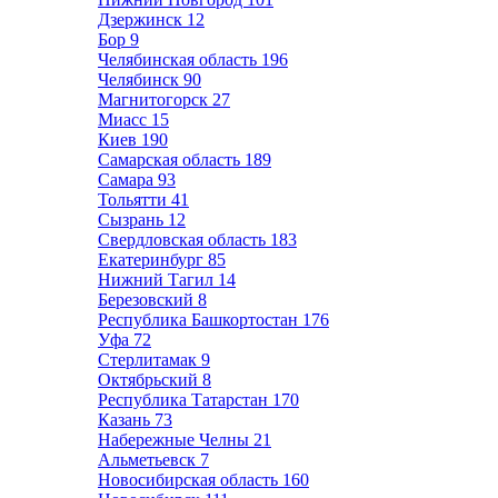
Дзержинск
12
Бор
9
Челябинская область
196
Челябинск
90
Магнитогорск
27
Миасс
15
Киев
190
Самарская область
189
Самара
93
Тольятти
41
Сызрань
12
Свердловская область
183
Екатеринбург
85
Нижний Тагил
14
Березовский
8
Республика Башкортостан
176
Уфа
72
Стерлитамак
9
Октябрьский
8
Республика Татарстан
170
Казань
73
Набережные Челны
21
Альметьевск
7
Новосибирская область
160