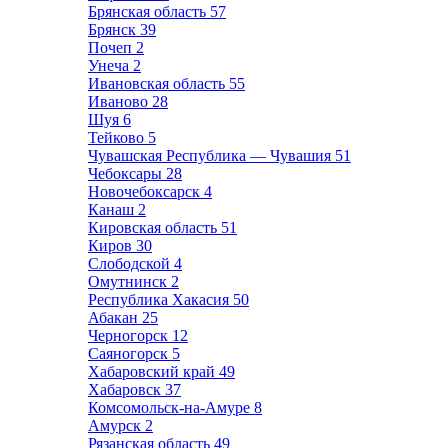
Брянская область
57
Брянск
39
Почеп
2
Унеча
2
Ивановская область
55
Иваново
28
Шуя
6
Тейково
5
Чувашская Республика — Чувашия
51
Чебоксары
28
Новочебоксарск
4
Канаш
2
Кировская область
51
Киров
30
Слободской
4
Омутнинск
2
Республика Хакасия
50
Абакан
25
Черногорск
12
Саяногорск
5
Хабаровский край
49
Хабаровск
37
Комсомольск-на-Амуре
8
Амурск
2
Рязанская область
49