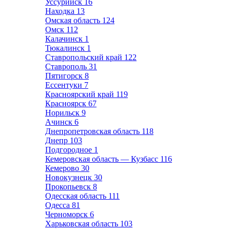
Уссурийск
16
Находка
13
Омская область
124
Омск
112
Калачинск
1
Тюкалинск
1
Ставропольский край
122
Ставрополь
31
Пятигорск
8
Ессентуки
7
Красноярский край
119
Красноярск
67
Норильск
9
Ачинск
6
Днепропетровская область
118
Днепр
103
Подгородное
1
Кемеровская область — Кузбасс
116
Кемерово
30
Новокузнецк
30
Прокопьевск
8
Одесская область
111
Одесса
81
Черноморск
6
Харьковская область
103