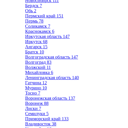
Новосибирск
111
Бердск
7
Обь
2
Пермский край
151
Пермь
78
Соликамск
7
Краснокамск
6
Иркутская область
147
Иркутск
68
Ангарск
15
Братск
10
Волгоградская область
147
Волгоград
83
Волжский
11
Михайловка
6
Ленинградская область
140
Гатчина
12
Мурино
10
Тосно
7
Воронежская область
137
Воронеж
88
Лиски
7
Семилуки
5
Приморский край
133
Владивосток
38