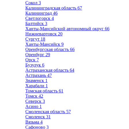
Сокол
3
Калининградская область
67
Калининград
46
Светлогорск
4
Балтийск
3
Ханты-Мансийский автономный округ
66
Нижневартовск
20
Сургут
18
Ханты-Мансийск
9
Оренбургская область
66
Оренбург
29
Орск
7
Бузулук
6
Астраханская область
64
Астрахань
47
Знаменск
1
Харабали
1
Томская область
61
Томск
42
Северск
3
Асино
1
Смоленская область
57
Смоленск
31
Вязьма
4
Сафоново
3