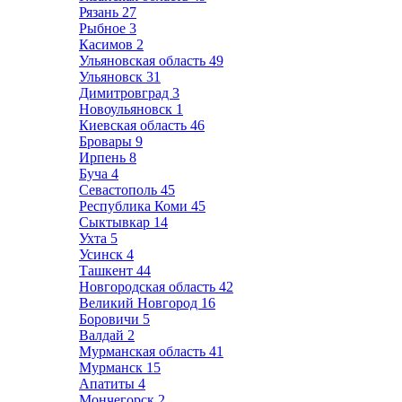
Рязань
27
Рыбное
3
Касимов
2
Ульяновская область
49
Ульяновск
31
Димитровград
3
Новоульяновск
1
Киевская область
46
Бровары
9
Ирпень
8
Буча
4
Севастополь
45
Республика Коми
45
Сыктывкар
14
Ухта
5
Усинск
4
Ташкент
44
Новгородская область
42
Великий Новгород
16
Боровичи
5
Валдай
2
Мурманская область
41
Мурманск
15
Апатиты
4
Мончегорск
2