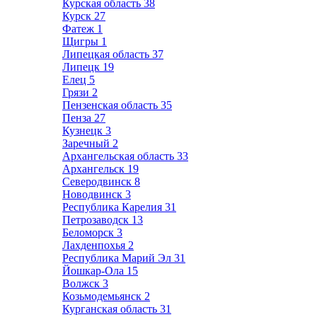
Курская область
38
Курск
27
Фатеж
1
Щигры
1
Липецкая область
37
Липецк
19
Елец
5
Грязи
2
Пензенская область
35
Пенза
27
Кузнецк
3
Заречный
2
Архангельская область
33
Архангельск
19
Северодвинск
8
Новодвинск
3
Республика Карелия
31
Петрозаводск
13
Беломорск
3
Лахденпохья
2
Республика Марий Эл
31
Йошкар-Ола
15
Волжск
3
Козьмодемьянск
2
Курганская область
31