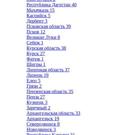
Республика Дагестан
40
Махачкала
15
Каспийск
5
Дербент
3
Псковская область
39
Псков
12
Великие Луки
8
Себеж
1
Курская область
38
Курск
27
Фатеж
1
Щигры
1
Липецкая область
37
Липецк
19
Елец
5
Грязи
2
Пензенская область
35
Пенза
27
Кузнецк
3
Заречный
2
Архангельская область
33
Архангельск
19
Северодвинск
8
Новодвинск
3
Республика Карелия
31