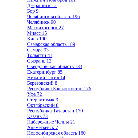
Дзержинск
12
Бор
9
Челябинская область
196
Челябинск
90
Магнитогорск
27
Миасс
15
Киев
190
Самарская область
189
Самара
93
Тольятти
41
Сызрань
12
Свердловская область
183
Екатеринбург
85
Нижний Тагил
14
Березовский
8
Республика Башкортостан
176
Уфа
72
Стерлитамак
9
Октябрьский
8
Республика Татарстан
170
Казань
73
Набережные Челны
21
Альметьевск
7
Новосибирская область
160