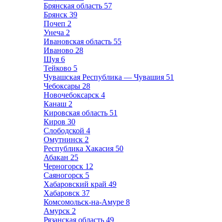
Брянская область
57
Брянск
39
Почеп
2
Унеча
2
Ивановская область
55
Иваново
28
Шуя
6
Тейково
5
Чувашская Республика — Чувашия
51
Чебоксары
28
Новочебоксарск
4
Канаш
2
Кировская область
51
Киров
30
Слободской
4
Омутнинск
2
Республика Хакасия
50
Абакан
25
Черногорск
12
Саяногорск
5
Хабаровский край
49
Хабаровск
37
Комсомольск-на-Амуре
8
Амурск
2
Рязанская область
49