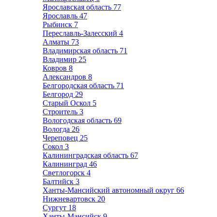
Ярославская область
77
Ярославль
47
Рыбинск
7
Переславль-Залесский
4
Алматы
73
Владимирская область
71
Владимир
25
Ковров
8
Александров
8
Белгородская область
71
Белгород
29
Старый Оскол
5
Строитель
3
Вологодская область
69
Вологда
26
Череповец
25
Сокол
3
Калининградская область
67
Калининград
46
Светлогорск
4
Балтийск
3
Ханты-Мансийский автономный округ
66
Нижневартовск
20
Сургут
18
Ханты-Мансийск
9