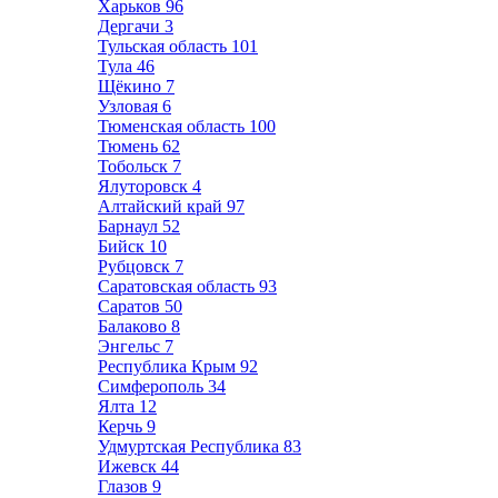
Харьков
96
Дергачи
3
Тульская область
101
Тула
46
Щёкино
7
Узловая
6
Тюменская область
100
Тюмень
62
Тобольск
7
Ялуторовск
4
Алтайский край
97
Барнаул
52
Бийск
10
Рубцовск
7
Саратовская область
93
Саратов
50
Балаково
8
Энгельс
7
Республика Крым
92
Симферополь
34
Ялта
12
Керчь
9
Удмуртская Республика
83
Ижевск
44
Глазов
9