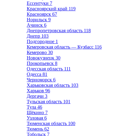
Ессентуки
7
Красноярский край
119
Красноярск
67
Норильск
9
Ачинск
6
Днепропетровская область
118
Днепр
103
Подгородное
1
Кемеровская область — Кузбасс
116
Кемерово
30
Новокузнецк
30
Прокопьевск
8
Одесская область
111
Одесса
81
Черноморск
6
Харьковская область
103
Харьков
96
Дергачи
3
Тульская область
101
Тула
46
Щёкино
7
Узловая
6
Тюменская область
100
Тюмень
62
Тобольск
7