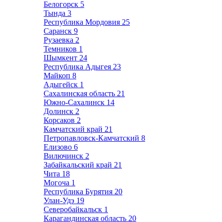
Белогорск
5
Тында
3
Республика Мордовия
25
Саранск
9
Рузаевка
2
Темников
1
Шымкент
24
Республика Адыгея
23
Майкоп
8
Адыгейск
1
Сахалинская область
21
Южно-Сахалинск
14
Долинск
2
Корсаков
2
Камчатский край
21
Петропавловск-Камчатский
8
Елизово
6
Вилючинск
2
Забайкальский край
21
Чита
18
Могоча
1
Республика Бурятия
20
Улан-Удэ
19
Северобайкальск
1
Карагандинская область
20