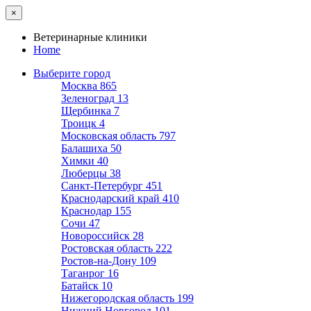
×
Ветеринарные клиники
Home
Выберите город
Москва
865
Зеленоград
13
Щербинка
7
Троицк
4
Московская область
797
Балашиха
50
Химки
40
Люберцы
38
Санкт-Петербург
451
Краснодарский край
410
Краснодар
155
Сочи
47
Новороссийск
28
Ростовская область
222
Ростов-на-Дону
109
Таганрог
16
Батайск
10
Нижегородская область
199
Нижний Новгород
101