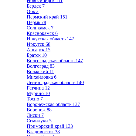
Новосибирск
111
Бердск
7
Обь
2
Пермский край
151
Пермь
78
Соликамск
7
Краснокамск
6
Иркутская область
147
Иркутск
68
Ангарск
15
Братск
10
Волгоградская область
147
Волгоград
83
Волжский
11
Михайловка
6
Ленинградская область
140
Гатчина
12
Мурино
10
Тосно
7
Воронежская область
137
Воронеж
88
Лиски
7
Семилуки
5
Приморский край
133
Владивосток
38