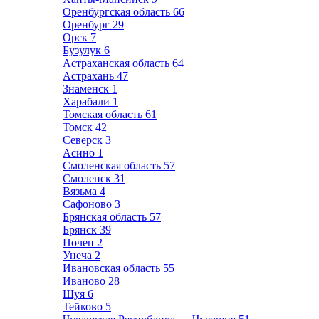
Оренбургская область
66
Оренбург
29
Орск
7
Бузулук
6
Астраханская область
64
Астрахань
47
Знаменск
1
Харабали
1
Томская область
61
Томск
42
Северск
3
Асино
1
Смоленская область
57
Смоленск
31
Вязьма
4
Сафоново
3
Брянская область
57
Брянск
39
Почеп
2
Унеча
2
Ивановская область
55
Иваново
28
Шуя
6
Тейково
5