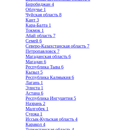
Биробиджан
4
Облучье
1
Чуйская область
8
Кант
3
Кара-Балта
1
Токмок
1
Абай область
7
Семей
6
Северо-Казахстанская область
7
Петропавловск
7
Магаданская область
6
Магадан
6
Республика Тыва
6
Кызыл
5
Республика Калмыкия
6
Лагань
1
Элиста
1
Астана
6
Республика Ингушетия
5
Назрань
2
Малгобек
1
Сунжа
1
Иссык-Кульская область
4
Каракол
4
Туркестанская область
4