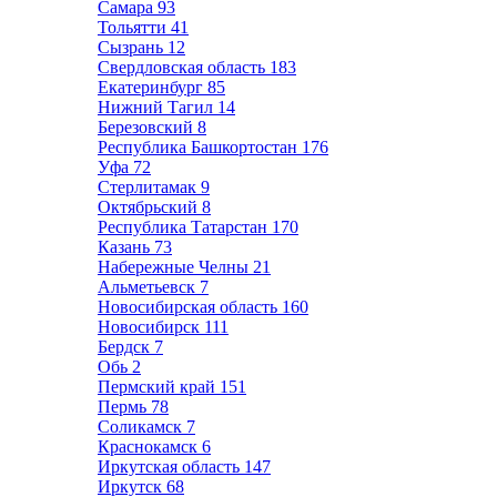
Самара
93
Тольятти
41
Сызрань
12
Свердловская область
183
Екатеринбург
85
Нижний Тагил
14
Березовский
8
Республика Башкортостан
176
Уфа
72
Стерлитамак
9
Октябрьский
8
Республика Татарстан
170
Казань
73
Набережные Челны
21
Альметьевск
7
Новосибирская область
160
Новосибирск
111
Бердск
7
Обь
2
Пермский край
151
Пермь
78
Соликамск
7
Краснокамск
6
Иркутская область
147
Иркутск
68