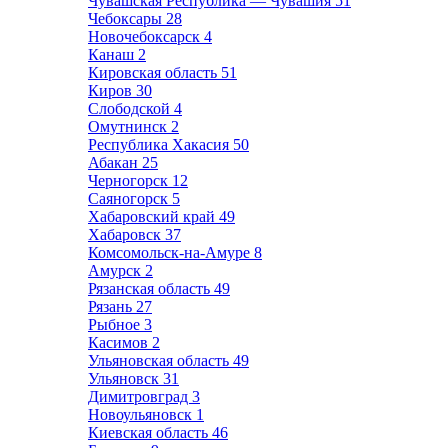
Чувашская Республика — Чувашия
51
Чебоксары
28
Новочебоксарск
4
Канаш
2
Кировская область
51
Киров
30
Слободской
4
Омутнинск
2
Республика Хакасия
50
Абакан
25
Черногорск
12
Саяногорск
5
Хабаровский край
49
Хабаровск
37
Комсомольск-на-Амуре
8
Амурск
2
Рязанская область
49
Рязань
27
Рыбное
3
Касимов
2
Ульяновская область
49
Ульяновск
31
Димитровград
3
Новоульяновск
1
Киевская область
46