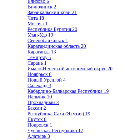
Елизово
6
Вилючинск
2
Забайкальский край
21
Чита
18
Могоча
1
Республика Бурятия
20
Улан-Удэ
19
Северобайкальск
1
Карагандинская область
20
Караганда
13
Темиртау
5
Сарань
1
Ямало-Ненецкий автономный округ
20
Ноябрьск
8
Новый Уренгой
4
Салехард
3
Кабардино-Балкарская Республика
19
Нальчик
10
Прохладный
3
Баксан
2
Республика Саха (Якутия)
19
Якутск
8
Покровск
1
Чувашская Республика
17
Алатырь
3