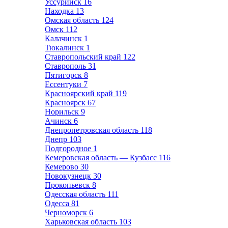
Уссурийск
16
Находка
13
Омская область
124
Омск
112
Калачинск
1
Тюкалинск
1
Ставропольский край
122
Ставрополь
31
Пятигорск
8
Ессентуки
7
Красноярский край
119
Красноярск
67
Норильск
9
Ачинск
6
Днепропетровская область
118
Днепр
103
Подгородное
1
Кемеровская область — Кузбасс
116
Кемерово
30
Новокузнецк
30
Прокопьевск
8
Одесская область
111
Одесса
81
Черноморск
6
Харьковская область
103