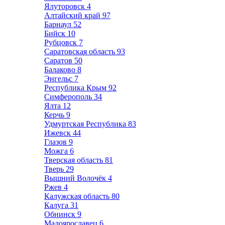
Ялуторовск
4
Алтайский край
97
Барнаул
52
Бийск
10
Рубцовск
7
Саратовская область
93
Саратов
50
Балаково
8
Энгельс
7
Республика Крым
92
Симферополь
34
Ялта
12
Керчь
9
Удмуртская Республика
83
Ижевск
44
Глазов
9
Можга
6
Тверская область
81
Тверь
29
Вышний Волочёк
4
Ржев
4
Калужская область
80
Калуга
31
Обнинск
9
Малоярославец
6