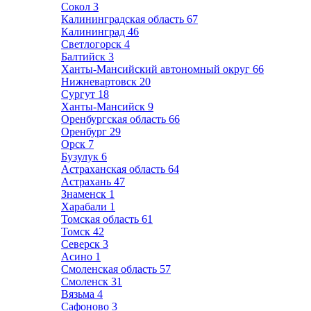
Сокол
3
Калининградская область
67
Калининград
46
Светлогорск
4
Балтийск
3
Ханты-Мансийский автономный округ
66
Нижневартовск
20
Сургут
18
Ханты-Мансийск
9
Оренбургская область
66
Оренбург
29
Орск
7
Бузулук
6
Астраханская область
64
Астрахань
47
Знаменск
1
Харабали
1
Томская область
61
Томск
42
Северск
3
Асино
1
Смоленская область
57
Смоленск
31
Вязьма
4
Сафоново
3