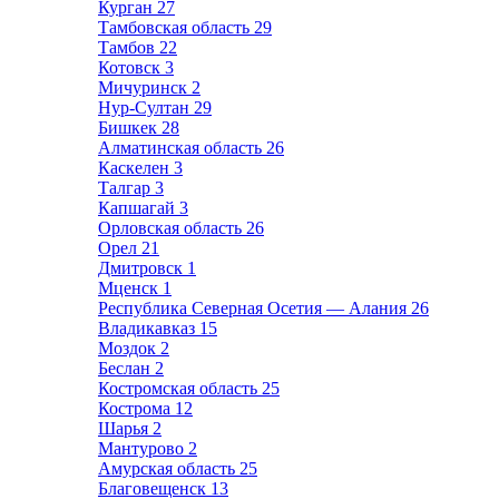
Курган
27
Тамбовская область
29
Тамбов
22
Котовск
3
Мичуринск
2
Нур-Султан
29
Бишкек
28
Алматинская область
26
Каскелен
3
Талгар
3
Капшагай
3
Орловская область
26
Орел
21
Дмитровск
1
Мценск
1
Республика Северная Осетия — Алания
26
Владикавказ
15
Моздок
2
Беслан
2
Костромская область
25
Кострома
12
Шарья
2
Мантурово
2
Амурская область
25
Благовещенск
13