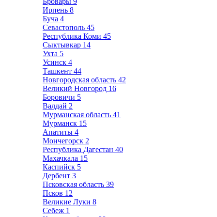
Бровары
9
Ирпень
8
Буча
4
Севастополь
45
Республика Коми
45
Сыктывкар
14
Ухта
5
Усинск
4
Ташкент
44
Новгородская область
42
Великий Новгород
16
Боровичи
5
Валдай
2
Мурманская область
41
Мурманск
15
Апатиты
4
Мончегорск
2
Республика Дагестан
40
Махачкала
15
Каспийск
5
Дербент
3
Псковская область
39
Псков
12
Великие Луки
8
Себеж
1