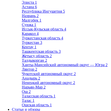
Элиста
1
Астана
6
Республика Ингушетия
5
Назрань
2
Малгобек
1
Сунжа
1
Иссык-Кульская область
4
Каракол
4
Туркестанская область
4
Туркестан
3
Кентау
1
Ташкентская область
3
Жетысу область
2
Талдыкорган
2
Ханты-Мансийский автономный округ — Югра
2
Лянтор
2
Чукотский автономный округ
2
Анадырь
2
Ненецкий автономный округ
2
Нарьян-Мар
2
Ош
2
Таласская область
1
Талас
1
Ошская область
1
Статьи и обзоры