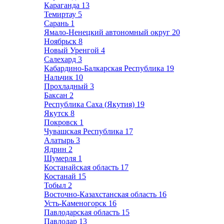
Караганда
13
Темиртау
5
Сарань
1
Ямало-Ненецкий автономный округ
20
Ноябрьск
8
Новый Уренгой
4
Салехард
3
Кабардино-Балкарская Республика
19
Нальчик
10
Прохладный
3
Баксан
2
Республика Саха (Якутия)
19
Якутск
8
Покровск
1
Чувашская Республика
17
Алатырь
3
Ядрин
2
Шумерля
1
Костанайская область
17
Костанай
15
Тобыл
2
Восточно-Казахстанская область
16
Усть-Каменогорск
16
Павлодарская область
15
Павлодар
13