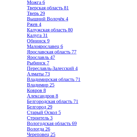
Можга
6
Тверская область
81
Тверь
29
Вышний Волочёк
4
Ржев
4
Калужская область
80
Калуга
31
Обнинск
9
Малоярославец
6
Ярославская область
77
Ярославль
47
Рыбинск
7
Переславль-Залесский
4
Алматы
73
Владимирская область
71
Владимир
25
Ковров
8
Александров
8
Белгородская область
71
Белгород
29
Старый Оскол
5
Строитель
3
Вологодская область
69
Вологда
26
Череповец
25