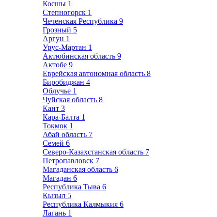
Косшы
1
Степногорск
1
Чеченская Республика
9
Грозный
5
Аргун
1
Урус-Мартан
1
Актюбинская область
9
Актобе
9
Еврейская автономная область
8
Биробиджан
4
Облучье
1
Чуйская область
8
Кант
3
Кара-Балта
1
Токмок
1
Абай область
7
Семей
6
Северо-Казахстанская область
7
Петропавловск
7
Магаданская область
6
Магадан
6
Республика Тыва
6
Кызыл
5
Республика Калмыкия
6
Лагань
1