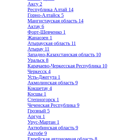
Аксу
2
Республика Алтай
14
Горно-Алтайск
5
Мангистауская область
14
Актау
6
Форт-Шевченко
1
Жанаозен
1
Атырауская область
11
Атырау
11
Западно-Казахстанская область
10
Уральск
8
Карачаево-Черкесская Республика
10
Черкесск
4
Усть-Джегута
1
Акмолинская область
9
Кокшетау
4
Косшы
1
Степногорск
1
Чеченская Республика
9
Грозный
5
Аргун
1
Урус-Мартан
1
Актюбинская область
9
Актобе
9
Еврейская автономная область
8