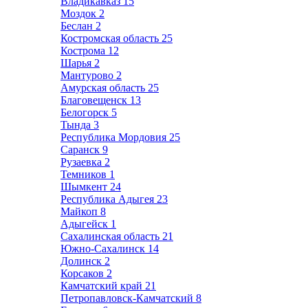
Владикавказ
15
Моздок
2
Беслан
2
Костромская область
25
Кострома
12
Шарья
2
Мантурово
2
Амурская область
25
Благовещенск
13
Белогорск
5
Тында
3
Республика Мордовия
25
Саранск
9
Рузаевка
2
Темников
1
Шымкент
24
Республика Адыгея
23
Майкоп
8
Адыгейск
1
Сахалинская область
21
Южно-Сахалинск
14
Долинск
2
Корсаков
2
Камчатский край
21
Петропавловск-Камчатский
8