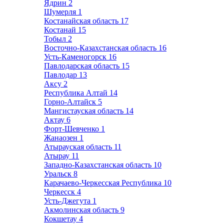
Ядрин
2
Шумерля
1
Костанайская область
17
Костанай
15
Тобыл
2
Восточно-Казахстанская область
16
Усть-Каменогорск
16
Павлодарская область
15
Павлодар
13
Аксу
2
Республика Алтай
14
Горно-Алтайск
5
Мангистауская область
14
Актау
6
Форт-Шевченко
1
Жанаозен
1
Атырауская область
11
Атырау
11
Западно-Казахстанская область
10
Уральск
8
Карачаево-Черкесская Республика
10
Черкесск
4
Усть-Джегута
1
Акмолинская область
9
Кокшетау
4