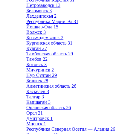
Петрозаводск
13
Беломорск
3
Лахденпохья
2
Республика Марий Эл
31
Йошкар-Ола
15
Волжск
3
Козьмодемьянск
2
Курганская область
31
Курган
27
Тамбовская область
29
Тамбов
22
Котовск
3
Мичуринск
2
Нур-Султан
29
Бишкек
28
Алматинская область
26
Каскелен
3
Талгар
3
Капшагай
3
Орловская область
26
Орел
21
Дмитровск
1
Мценск
1
Республика Северная Осетия — Алания
26