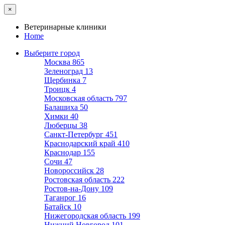
×
Ветеринарные клиники
Home
Выберите город
Москва
865
Зеленоград
13
Щербинка
7
Троицк
4
Московская область
797
Балашиха
50
Химки
40
Люберцы
38
Санкт-Петербург
451
Краснодарский край
410
Краснодар
155
Сочи
47
Новороссийск
28
Ростовская область
222
Ростов-на-Дону
109
Таганрог
16
Батайск
10
Нижегородская область
199
Нижний Новгород
101