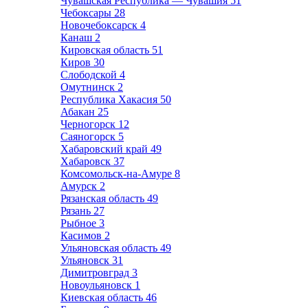
Чувашская Республика — Чувашия
51
Чебоксары
28
Новочебоксарск
4
Канаш
2
Кировская область
51
Киров
30
Слободской
4
Омутнинск
2
Республика Хакасия
50
Абакан
25
Черногорск
12
Саяногорск
5
Хабаровский край
49
Хабаровск
37
Комсомольск-на-Амуре
8
Амурск
2
Рязанская область
49
Рязань
27
Рыбное
3
Касимов
2
Ульяновская область
49
Ульяновск
31
Димитровград
3
Новоульяновск
1
Киевская область
46