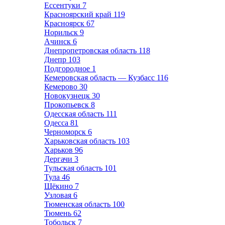
Ессентуки
7
Красноярский край
119
Красноярск
67
Норильск
9
Ачинск
6
Днепропетровская область
118
Днепр
103
Подгородное
1
Кемеровская область — Кузбасс
116
Кемерово
30
Новокузнецк
30
Прокопьевск
8
Одесская область
111
Одесса
81
Черноморск
6
Харьковская область
103
Харьков
96
Дергачи
3
Тульская область
101
Тула
46
Щёкино
7
Узловая
6
Тюменская область
100
Тюмень
62
Тобольск
7