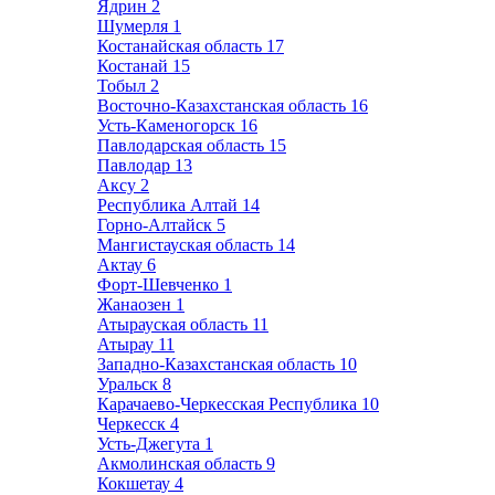
Ядрин
2
Шумерля
1
Костанайская область
17
Костанай
15
Тобыл
2
Восточно-Казахстанская область
16
Усть-Каменогорск
16
Павлодарская область
15
Павлодар
13
Аксу
2
Республика Алтай
14
Горно-Алтайск
5
Мангистауская область
14
Актау
6
Форт-Шевченко
1
Жанаозен
1
Атырауская область
11
Атырау
11
Западно-Казахстанская область
10
Уральск
8
Карачаево-Черкесская Республика
10
Черкесск
4
Усть-Джегута
1
Акмолинская область
9
Кокшетау
4