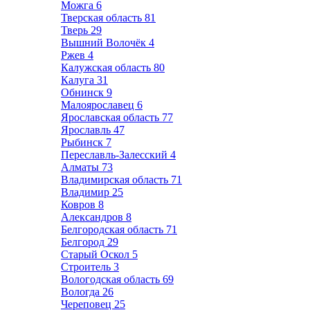
Можга
6
Тверская область
81
Тверь
29
Вышний Волочёк
4
Ржев
4
Калужская область
80
Калуга
31
Обнинск
9
Малоярославец
6
Ярославская область
77
Ярославль
47
Рыбинск
7
Переславль-Залесский
4
Алматы
73
Владимирская область
71
Владимир
25
Ковров
8
Александров
8
Белгородская область
71
Белгород
29
Старый Оскол
5
Строитель
3
Вологодская область
69
Вологда
26
Череповец
25