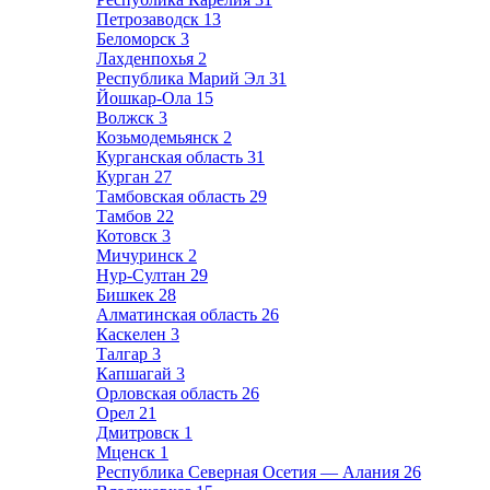
Петрозаводск
13
Беломорск
3
Лахденпохья
2
Республика Марий Эл
31
Йошкар-Ола
15
Волжск
3
Козьмодемьянск
2
Курганская область
31
Курган
27
Тамбовская область
29
Тамбов
22
Котовск
3
Мичуринск
2
Нур-Султан
29
Бишкек
28
Алматинская область
26
Каскелен
3
Талгар
3
Капшагай
3
Орловская область
26
Орел
21
Дмитровск
1
Мценск
1
Республика Северная Осетия — Алания
26