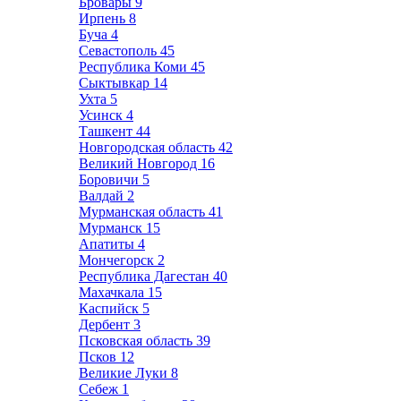
Бровары
9
Ирпень
8
Буча
4
Севастополь
45
Республика Коми
45
Сыктывкар
14
Ухта
5
Усинск
4
Ташкент
44
Новгородская область
42
Великий Новгород
16
Боровичи
5
Валдай
2
Мурманская область
41
Мурманск
15
Апатиты
4
Мончегорск
2
Республика Дагестан
40
Махачкала
15
Каспийск
5
Дербент
3
Псковская область
39
Псков
12
Великие Луки
8
Себеж
1