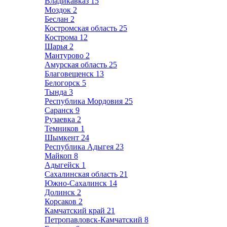
Владикавказ
15
Моздок
2
Беслан
2
Костромская область
25
Кострома
12
Шарья
2
Мантурово
2
Амурская область
25
Благовещенск
13
Белогорск
5
Тында
3
Республика Мордовия
25
Саранск
9
Рузаевка
2
Темников
1
Шымкент
24
Республика Адыгея
23
Майкоп
8
Адыгейск
1
Сахалинская область
21
Южно-Сахалинск
14
Долинск
2
Корсаков
2
Камчатский край
21
Петропавловск-Камчатский
8