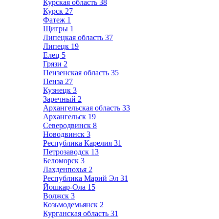
Курская область
38
Курск
27
Фатеж
1
Щигры
1
Липецкая область
37
Липецк
19
Елец
5
Грязи
2
Пензенская область
35
Пенза
27
Кузнецк
3
Заречный
2
Архангельская область
33
Архангельск
19
Северодвинск
8
Новодвинск
3
Республика Карелия
31
Петрозаводск
13
Беломорск
3
Лахденпохья
2
Республика Марий Эл
31
Йошкар-Ола
15
Волжск
3
Козьмодемьянск
2
Курганская область
31