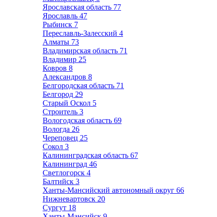
Ярославская область
77
Ярославль
47
Рыбинск
7
Переславль-Залесский
4
Алматы
73
Владимирская область
71
Владимир
25
Ковров
8
Александров
8
Белгородская область
71
Белгород
29
Старый Оскол
5
Строитель
3
Вологодская область
69
Вологда
26
Череповец
25
Сокол
3
Калининградская область
67
Калининград
46
Светлогорск
4
Балтийск
3
Ханты-Мансийский автономный округ
66
Нижневартовск
20
Сургут
18
Ханты-Мансийск
9