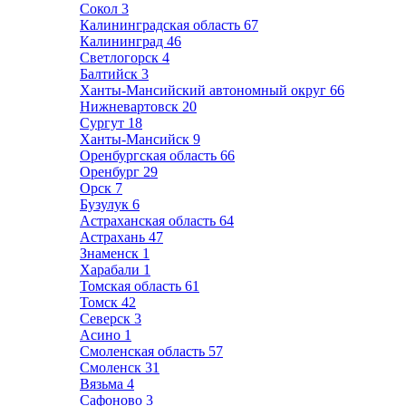
Сокол
3
Калининградская область
67
Калининград
46
Светлогорск
4
Балтийск
3
Ханты-Мансийский автономный округ
66
Нижневартовск
20
Сургут
18
Ханты-Мансийск
9
Оренбургская область
66
Оренбург
29
Орск
7
Бузулук
6
Астраханская область
64
Астрахань
47
Знаменск
1
Харабали
1
Томская область
61
Томск
42
Северск
3
Асино
1
Смоленская область
57
Смоленск
31
Вязьма
4
Сафоново
3