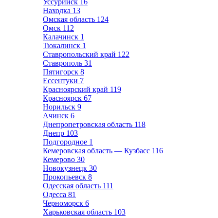
Уссурийск
16
Находка
13
Омская область
124
Омск
112
Калачинск
1
Тюкалинск
1
Ставропольский край
122
Ставрополь
31
Пятигорск
8
Ессентуки
7
Красноярский край
119
Красноярск
67
Норильск
9
Ачинск
6
Днепропетровская область
118
Днепр
103
Подгородное
1
Кемеровская область — Кузбасс
116
Кемерово
30
Новокузнецк
30
Прокопьевск
8
Одесская область
111
Одесса
81
Черноморск
6
Харьковская область
103