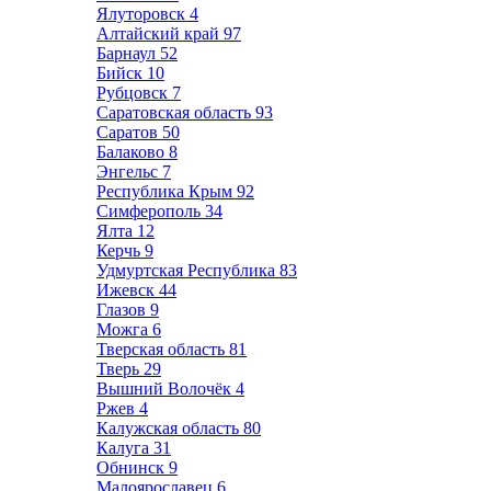
Ялуторовск
4
Алтайский край
97
Барнаул
52
Бийск
10
Рубцовск
7
Саратовская область
93
Саратов
50
Балаково
8
Энгельс
7
Республика Крым
92
Симферополь
34
Ялта
12
Керчь
9
Удмуртская Республика
83
Ижевск
44
Глазов
9
Можга
6
Тверская область
81
Тверь
29
Вышний Волочёк
4
Ржев
4
Калужская область
80
Калуга
31
Обнинск
9
Малоярославец
6