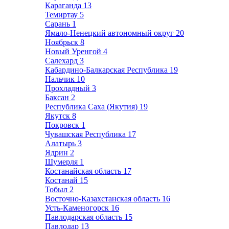
Караганда
13
Темиртау
5
Сарань
1
Ямало-Ненецкий автономный округ
20
Ноябрьск
8
Новый Уренгой
4
Салехард
3
Кабардино-Балкарская Республика
19
Нальчик
10
Прохладный
3
Баксан
2
Республика Саха (Якутия)
19
Якутск
8
Покровск
1
Чувашская Республика
17
Алатырь
3
Ядрин
2
Шумерля
1
Костанайская область
17
Костанай
15
Тобыл
2
Восточно-Казахстанская область
16
Усть-Каменогорск
16
Павлодарская область
15
Павлодар
13