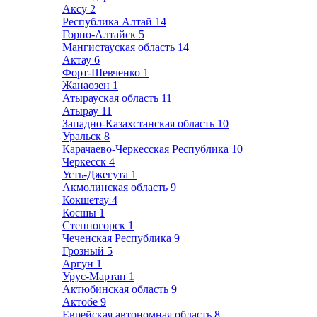
Аксу
2
Республика Алтай
14
Горно-Алтайск
5
Мангистауская область
14
Актау
6
Форт-Шевченко
1
Жанаозен
1
Атырауская область
11
Атырау
11
Западно-Казахстанская область
10
Уральск
8
Карачаево-Черкесская Республика
10
Черкесск
4
Усть-Джегута
1
Акмолинская область
9
Кокшетау
4
Косшы
1
Степногорск
1
Чеченская Республика
9
Грозный
5
Аргун
1
Урус-Мартан
1
Актюбинская область
9
Актобе
9
Еврейская автономная область
8