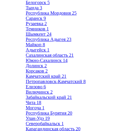
Белогорск
5
Тында
3
Республика Мордовия
25
Саранск
9
Рузаевка
2
Темников
1
Шымкент
24
Республика Адыгея
23
Майкоп
8
Адыгейск
1
Сахалинская область
21
Южно-Сахалинск
14
Долинск
2
Корсаков
2
Камчатский край
21
Петропавловск-Камчатский
8
Елизово
6
Вилючинск
2
Забайкальский край
21
Чита
18
Могоча
1
Республика Бурятия
20
Улан-Удэ
19
Северобайкальск
1
Карагандинская область
20