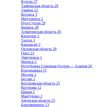
Курган
27
Тамбовская область
29
Тамбов
22
Котовск
3
Мичуринск
2
Нур-Султан
29
Бишкек
28
Алматинская область
26
Каскелен
3
Талгар
3
Капшагай
3
Орловская область
26
Орел
21
Дмитровск
1
Мценск
1
Республика Северная Осетия — Алания
26
Владикавказ
15
Моздок
2
Беслан
2
Костромская область
25
Кострома
12
Шарья
2
Мантурово
2
Амурская область
25
Благовещенск
13