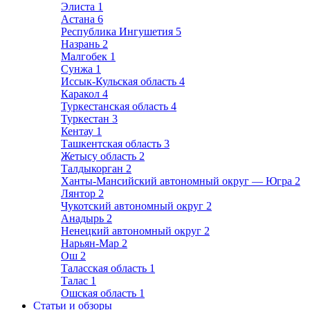
Элиста
1
Астана
6
Республика Ингушетия
5
Назрань
2
Малгобек
1
Сунжа
1
Иссык-Кульская область
4
Каракол
4
Туркестанская область
4
Туркестан
3
Кентау
1
Ташкентская область
3
Жетысу область
2
Талдыкорган
2
Ханты-Мансийский автономный округ — Югра
2
Лянтор
2
Чукотский автономный округ
2
Анадырь
2
Ненецкий автономный округ
2
Нарьян-Мар
2
Ош
2
Таласская область
1
Талас
1
Ошская область
1
Статьи и обзоры