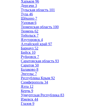
Харьков
96
Дергачи
3
Тульская область
101
Тула
46
Щёкино
7
Узловая
6
Тюменская область
100
Тюмень
62
Тобольск
7
Ялуторовск
4
Алтайский край
97
Барнаул
52
Бийск
10
Рубцовск
7
Саратовская область
93
Саратов
50
Балаково
8
Энгельс
7
Республика Крым
92
Симферополь
34
Ялта
12
Керчь
9
Удмуртская Республика
83
Ижевск
44
Глазов
9