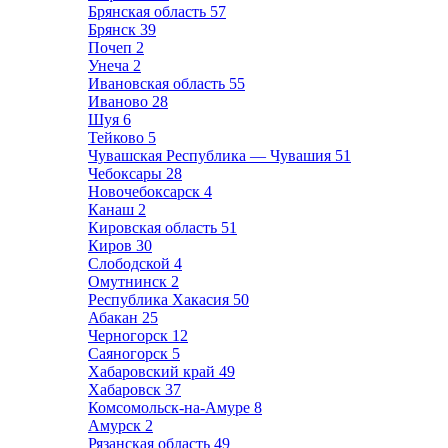
Брянская область
57
Брянск
39
Почеп
2
Унеча
2
Ивановская область
55
Иваново
28
Шуя
6
Тейково
5
Чувашская Республика — Чувашия
51
Чебоксары
28
Новочебоксарск
4
Канаш
2
Кировская область
51
Киров
30
Слободской
4
Омутнинск
2
Республика Хакасия
50
Абакан
25
Черногорск
12
Саяногорск
5
Хабаровский край
49
Хабаровск
37
Комсомольск-на-Амуре
8
Амурск
2
Рязанская область
49