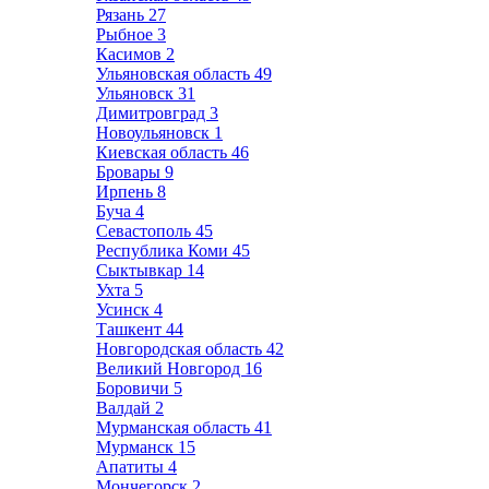
Рязань
27
Рыбное
3
Касимов
2
Ульяновская область
49
Ульяновск
31
Димитровград
3
Новоульяновск
1
Киевская область
46
Бровары
9
Ирпень
8
Буча
4
Севастополь
45
Республика Коми
45
Сыктывкар
14
Ухта
5
Усинск
4
Ташкент
44
Новгородская область
42
Великий Новгород
16
Боровичи
5
Валдай
2
Мурманская область
41
Мурманск
15
Апатиты
4
Мончегорск
2