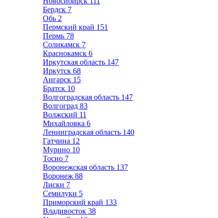
Новосибирск
111
Бердск
7
Обь
2
Пермский край
151
Пермь
78
Соликамск
7
Краснокамск
6
Иркутская область
147
Иркутск
68
Ангарск
15
Братск
10
Волгоградская область
147
Волгоград
83
Волжский
11
Михайловка
6
Ленинградская область
140
Гатчина
12
Мурино
10
Тосно
7
Воронежская область
137
Воронеж
88
Лиски
7
Семилуки
5
Приморский край
133
Владивосток
38