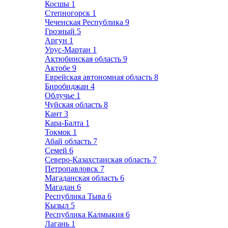
Косшы
1
Степногорск
1
Чеченская Республика
9
Грозный
5
Аргун
1
Урус-Мартан
1
Актюбинская область
9
Актобе
9
Еврейская автономная область
8
Биробиджан
4
Облучье
1
Чуйская область
8
Кант
3
Кара-Балта
1
Токмок
1
Абай область
7
Семей
6
Северо-Казахстанская область
7
Петропавловск
7
Магаданская область
6
Магадан
6
Республика Тыва
6
Кызыл
5
Республика Калмыкия
6
Лагань
1