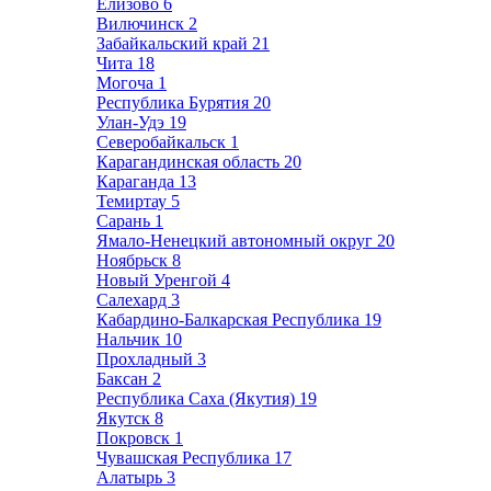
Елизово
6
Вилючинск
2
Забайкальский край
21
Чита
18
Могоча
1
Республика Бурятия
20
Улан-Удэ
19
Северобайкальск
1
Карагандинская область
20
Караганда
13
Темиртау
5
Сарань
1
Ямало-Ненецкий автономный округ
20
Ноябрьск
8
Новый Уренгой
4
Салехард
3
Кабардино-Балкарская Республика
19
Нальчик
10
Прохладный
3
Баксан
2
Республика Саха (Якутия)
19
Якутск
8
Покровск
1
Чувашская Республика
17
Алатырь
3