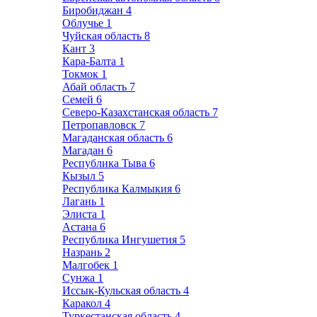
Биробиджан
4
Облучье
1
Чуйская область
8
Кант
3
Кара-Балта
1
Токмок
1
Абай область
7
Семей
6
Северо-Казахстанская область
7
Петропавловск
7
Магаданская область
6
Магадан
6
Республика Тыва
6
Кызыл
5
Республика Калмыкия
6
Лагань
1
Элиста
1
Астана
6
Республика Ингушетия
5
Назрань
2
Малгобек
1
Сунжа
1
Иссык-Кульская область
4
Каракол
4
Туркестанская область
4