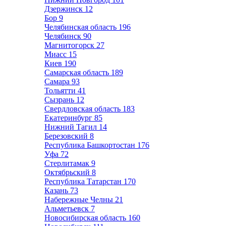
Дзержинск
12
Бор
9
Челябинская область
196
Челябинск
90
Магнитогорск
27
Миасс
15
Киев
190
Самарская область
189
Самара
93
Тольятти
41
Сызрань
12
Свердловская область
183
Екатеринбург
85
Нижний Тагил
14
Березовский
8
Республика Башкортостан
176
Уфа
72
Стерлитамак
9
Октябрьский
8
Республика Татарстан
170
Казань
73
Набережные Челны
21
Альметьевск
7
Новосибирская область
160