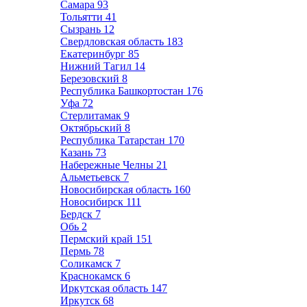
Самара
93
Тольятти
41
Сызрань
12
Свердловская область
183
Екатеринбург
85
Нижний Тагил
14
Березовский
8
Республика Башкортостан
176
Уфа
72
Стерлитамак
9
Октябрьский
8
Республика Татарстан
170
Казань
73
Набережные Челны
21
Альметьевск
7
Новосибирская область
160
Новосибирск
111
Бердск
7
Обь
2
Пермский край
151
Пермь
78
Соликамск
7
Краснокамск
6
Иркутская область
147
Иркутск
68