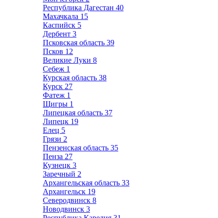
Республика Дагестан
40
Махачкала
15
Каспийск
5
Дербент
3
Псковская область
39
Псков
12
Великие Луки
8
Себеж
1
Курская область
38
Курск
27
Фатеж
1
Щигры
1
Липецкая область
37
Липецк
19
Елец
5
Грязи
2
Пензенская область
35
Пенза
27
Кузнецк
3
Заречный
2
Архангельская область
33
Архангельск
19
Северодвинск
8
Новодвинск
3
Республика Карелия
31