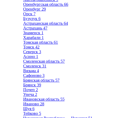
Оренбургская область
66
Оренбург
29
Орск
7
Бузулук
6
Астраханская область
64
Астрахань
47
Знаменск
1
Харабали
1
Томская область
61
Томск
42
Северск
3
Асино
1
Смоленская область
57
Смоленск
31
Вязьма
4
Сафоново
3
Брянская область
57
Брянск
39
Почеп
2
Унеча
2
Ивановская область
55
Иваново
28
Шуя
6
Тейково
5