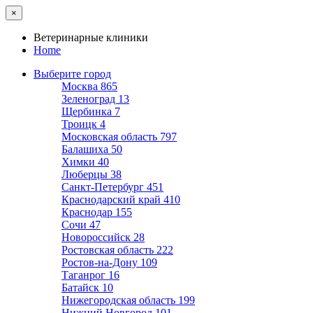
×
Ветеринарные клиники
Home
Выберите город
Москва
865
Зеленоград
13
Щербинка
7
Троицк
4
Московская область
797
Балашиха
50
Химки
40
Люберцы
38
Санкт-Петербург
451
Краснодарский край
410
Краснодар
155
Сочи
47
Новороссийск
28
Ростовская область
222
Ростов-на-Дону
109
Таганрог
16
Батайск
10
Нижегородская область
199
Нижний Новгород
101