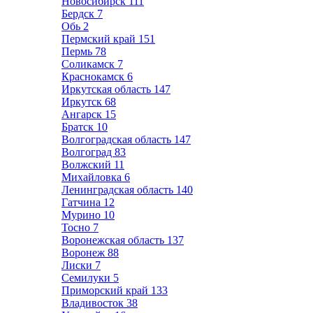
Новосибирск
111
Бердск
7
Обь
2
Пермский край
151
Пермь
78
Соликамск
7
Краснокамск
6
Иркутская область
147
Иркутск
68
Ангарск
15
Братск
10
Волгоградская область
147
Волгоград
83
Волжский
11
Михайловка
6
Ленинградская область
140
Гатчина
12
Мурино
10
Тосно
7
Воронежская область
137
Воронеж
88
Лиски
7
Семилуки
5
Приморский край
133
Владивосток
38