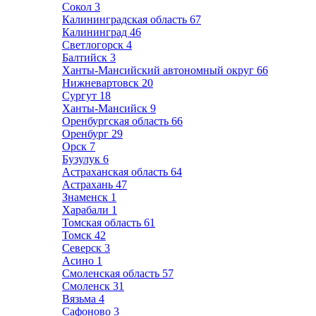
Сокол
3
Калининградская область
67
Калининград
46
Светлогорск
4
Балтийск
3
Ханты-Мансийский автономный округ
66
Нижневартовск
20
Сургут
18
Ханты-Мансийск
9
Оренбургская область
66
Оренбург
29
Орск
7
Бузулук
6
Астраханская область
64
Астрахань
47
Знаменск
1
Харабали
1
Томская область
61
Томск
42
Северск
3
Асино
1
Смоленская область
57
Смоленск
31
Вязьма
4
Сафоново
3