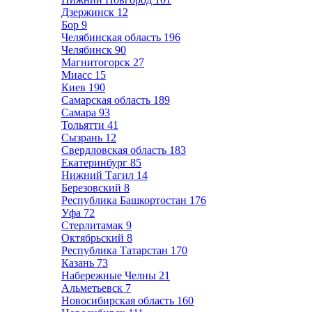
Дзержинск
12
Бор
9
Челябинская область
196
Челябинск
90
Магнитогорск
27
Миасс
15
Киев
190
Самарская область
189
Самара
93
Тольятти
41
Сызрань
12
Свердловская область
183
Екатеринбург
85
Нижний Тагил
14
Березовский
8
Республика Башкортостан
176
Уфа
72
Стерлитамак
9
Октябрьский
8
Республика Татарстан
170
Казань
73
Набережные Челны
21
Альметьевск
7
Новосибирская область
160