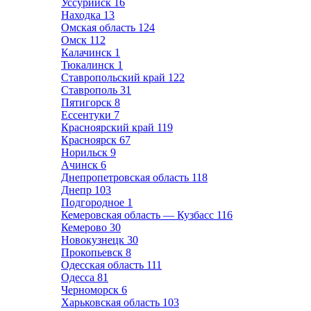
Уссурийск
16
Находка
13
Омская область
124
Омск
112
Калачинск
1
Тюкалинск
1
Ставропольский край
122
Ставрополь
31
Пятигорск
8
Ессентуки
7
Красноярский край
119
Красноярск
67
Норильск
9
Ачинск
6
Днепропетровская область
118
Днепр
103
Подгородное
1
Кемеровская область — Кузбасс
116
Кемерово
30
Новокузнецк
30
Прокопьевск
8
Одесская область
111
Одесса
81
Черноморск
6
Харьковская область
103