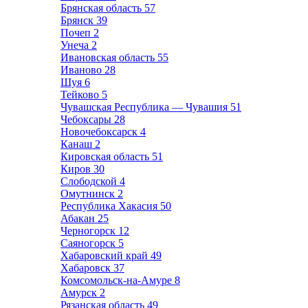
Брянская область
57
Брянск
39
Почеп
2
Унеча
2
Ивановская область
55
Иваново
28
Шуя
6
Тейково
5
Чувашская Республика — Чувашия
51
Чебоксары
28
Новочебоксарск
4
Канаш
2
Кировская область
51
Киров
30
Слободской
4
Омутнинск
2
Республика Хакасия
50
Абакан
25
Черногорск
12
Саяногорск
5
Хабаровский край
49
Хабаровск
37
Комсомольск-на-Амуре
8
Амурск
2
Рязанская область
49