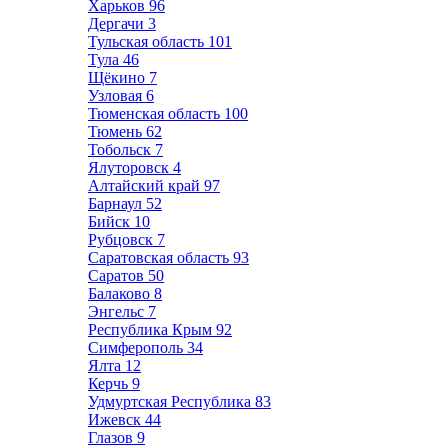
Харьков
96
Дергачи
3
Тульская область
101
Тула
46
Щёкино
7
Узловая
6
Тюменская область
100
Тюмень
62
Тобольск
7
Ялуторовск
4
Алтайский край
97
Барнаул
52
Бийск
10
Рубцовск
7
Саратовская область
93
Саратов
50
Балаково
8
Энгельс
7
Республика Крым
92
Симферополь
34
Ялта
12
Керчь
9
Удмуртская Республика
83
Ижевск
44
Глазов
9