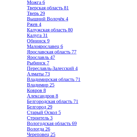
Можга
6
Тверская область
81
Тверь
29
Вышний Волочёк
4
Ржев
4
Калужская область
80
Калуга
31
Обнинск
9
Малоярославец
6
Ярославская область
77
Ярославль
47
Рыбинск
7
Переславль-Залесский
4
Алматы
73
Владимирская область
71
Владимир
25
Ковров
8
Александров
8
Белгородская область
71
Белгород
29
Старый Оскол
5
Строитель
3
Вологодская область
69
Вологда
26
Череповец
25