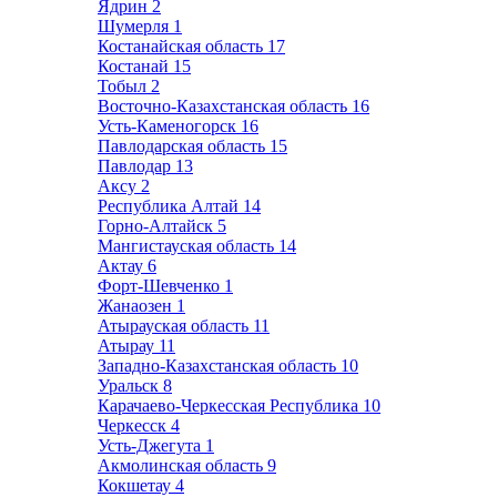
Ядрин
2
Шумерля
1
Костанайская область
17
Костанай
15
Тобыл
2
Восточно-Казахстанская область
16
Усть-Каменогорск
16
Павлодарская область
15
Павлодар
13
Аксу
2
Республика Алтай
14
Горно-Алтайск
5
Мангистауская область
14
Актау
6
Форт-Шевченко
1
Жанаозен
1
Атырауская область
11
Атырау
11
Западно-Казахстанская область
10
Уральск
8
Карачаево-Черкесская Республика
10
Черкесск
4
Усть-Джегута
1
Акмолинская область
9
Кокшетау
4