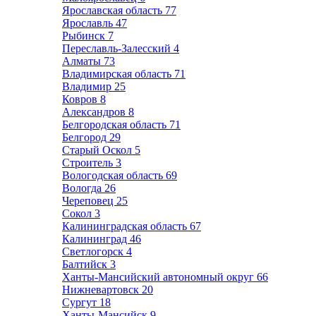
Ярославская область
77
Ярославль
47
Рыбинск
7
Переславль-Залесский
4
Алматы
73
Владимирская область
71
Владимир
25
Ковров
8
Александров
8
Белгородская область
71
Белгород
29
Старый Оскол
5
Строитель
3
Вологодская область
69
Вологда
26
Череповец
25
Сокол
3
Калининградская область
67
Калининград
46
Светлогорск
4
Балтийск
3
Ханты-Мансийский автономный округ
66
Нижневартовск
20
Сургут
18
Ханты-Мансийск
9