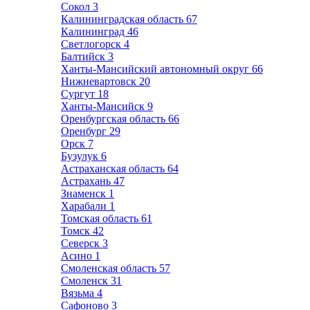
Сокол
3
Калининградская область
67
Калининград
46
Светлогорск
4
Балтийск
3
Ханты-Мансийский автономный округ
66
Нижневартовск
20
Сургут
18
Ханты-Мансийск
9
Оренбургская область
66
Оренбург
29
Орск
7
Бузулук
6
Астраханская область
64
Астрахань
47
Знаменск
1
Харабали
1
Томская область
61
Томск
42
Северск
3
Асино
1
Смоленская область
57
Смоленск
31
Вязьма
4
Сафоново
3