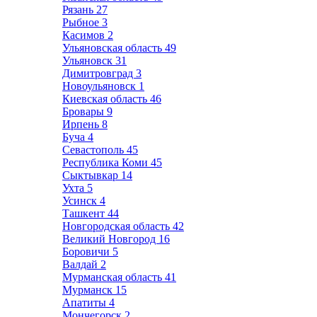
Рязань
27
Рыбное
3
Касимов
2
Ульяновская область
49
Ульяновск
31
Димитровград
3
Новоульяновск
1
Киевская область
46
Бровары
9
Ирпень
8
Буча
4
Севастополь
45
Республика Коми
45
Сыктывкар
14
Ухта
5
Усинск
4
Ташкент
44
Новгородская область
42
Великий Новгород
16
Боровичи
5
Валдай
2
Мурманская область
41
Мурманск
15
Апатиты
4
Мончегорск
2