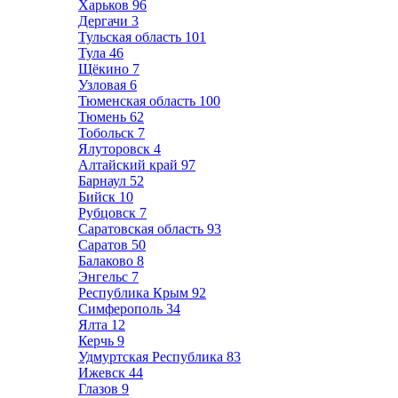
Харьков
96
Дергачи
3
Тульская область
101
Тула
46
Щёкино
7
Узловая
6
Тюменская область
100
Тюмень
62
Тобольск
7
Ялуторовск
4
Алтайский край
97
Барнаул
52
Бийск
10
Рубцовск
7
Саратовская область
93
Саратов
50
Балаково
8
Энгельс
7
Республика Крым
92
Симферополь
34
Ялта
12
Керчь
9
Удмуртская Республика
83
Ижевск
44
Глазов
9