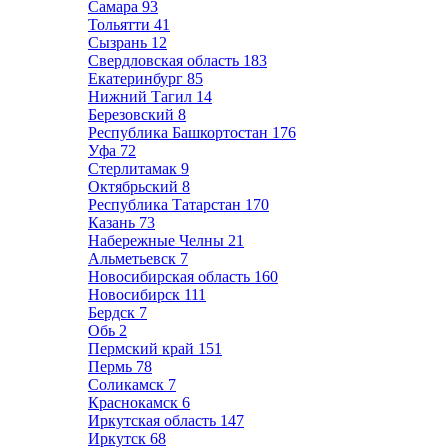
Самара
93
Тольятти
41
Сызрань
12
Свердловская область
183
Екатеринбург
85
Нижний Тагил
14
Березовский
8
Республика Башкортостан
176
Уфа
72
Стерлитамак
9
Октябрьский
8
Республика Татарстан
170
Казань
73
Набережные Челны
21
Альметьевск
7
Новосибирская область
160
Новосибирск
111
Бердск
7
Обь
2
Пермский край
151
Пермь
78
Соликамск
7
Краснокамск
6
Иркутская область
147
Иркутск
68