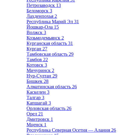
Петрозаводск
13
Беломорск
3
Лахденпохья
2
Республика Марий Эл
31
Йошкар-Ола
15
Волжск
3
Козьмодемьянск
2
Курганская область
31
Курган
27
Тамбовская область
29
Тамбов
22
Котовск
3
Мичуринск
2
Нур-Султан
29
Бишкек
28
Алматинская область
26
Каскелен
3
Талгар
3
Капшагай
3
Орловская область
26
Орел
21
Дмитровск
1
Мценск
1
Республика Северная Осетия — Алания
26