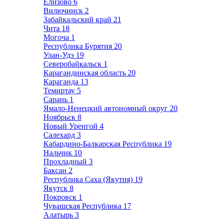
Елизово
6
Вилючинск
2
Забайкальский край
21
Чита
18
Могоча
1
Республика Бурятия
20
Улан-Удэ
19
Северобайкальск
1
Карагандинская область
20
Караганда
13
Темиртау
5
Сарань
1
Ямало-Ненецкий автономный округ
20
Ноябрьск
8
Новый Уренгой
4
Салехард
3
Кабардино-Балкарская Республика
19
Нальчик
10
Прохладный
3
Баксан
2
Республика Саха (Якутия)
19
Якутск
8
Покровск
1
Чувашская Республика
17
Алатырь
3