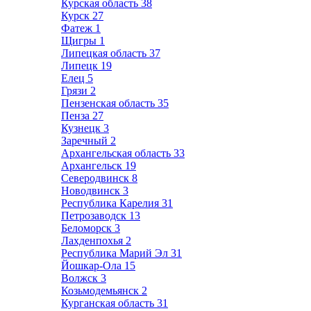
Курская область
38
Курск
27
Фатеж
1
Щигры
1
Липецкая область
37
Липецк
19
Елец
5
Грязи
2
Пензенская область
35
Пенза
27
Кузнецк
3
Заречный
2
Архангельская область
33
Архангельск
19
Северодвинск
8
Новодвинск
3
Республика Карелия
31
Петрозаводск
13
Беломорск
3
Лахденпохья
2
Республика Марий Эл
31
Йошкар-Ола
15
Волжск
3
Козьмодемьянск
2
Курганская область
31