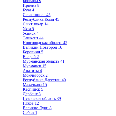
Бровары
9
Ирпень
8
Буча
4
Севастополь
45
Республика Коми
45
Сыктывкар
14
Ухта
5
Усинск
4
Ташкент
44
Новгородская область
42
Великий Новгород
16
Боровичи
5
Валдай
2
Мурманская область
41
Мурманск
15
Апатиты
4
Мончегорск
2
Республика Дагестан
40
Махачкала
15
Каспийск
5
Дербент
3
Псковская область
39
Псков
12
Великие Луки
8
Себеж
1