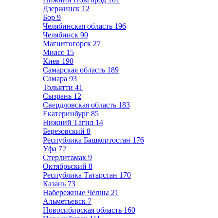
Дзержинск
12
Бор
9
Челябинская область
196
Челябинск
90
Магнитогорск
27
Миасс
15
Киев
190
Самарская область
189
Самара
93
Тольятти
41
Сызрань
12
Свердловская область
183
Екатеринбург
85
Нижний Тагил
14
Березовский
8
Республика Башкортостан
176
Уфа
72
Стерлитамак
9
Октябрьский
8
Республика Татарстан
170
Казань
73
Набережные Челны
21
Альметьевск
7
Новосибирская область
160