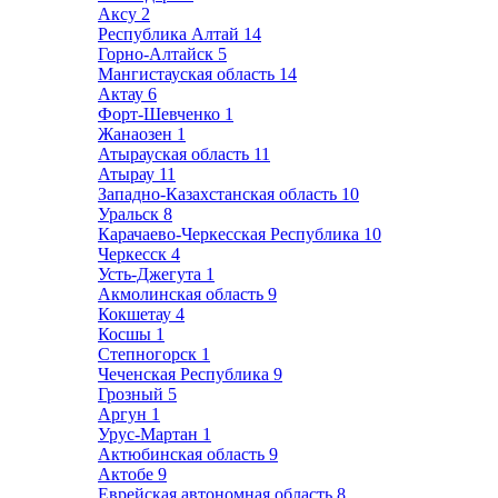
Аксу
2
Республика Алтай
14
Горно-Алтайск
5
Мангистауская область
14
Актау
6
Форт-Шевченко
1
Жанаозен
1
Атырауская область
11
Атырау
11
Западно-Казахстанская область
10
Уральск
8
Карачаево-Черкесская Республика
10
Черкесск
4
Усть-Джегута
1
Акмолинская область
9
Кокшетау
4
Косшы
1
Степногорск
1
Чеченская Республика
9
Грозный
5
Аргун
1
Урус-Мартан
1
Актюбинская область
9
Актобе
9
Еврейская автономная область
8