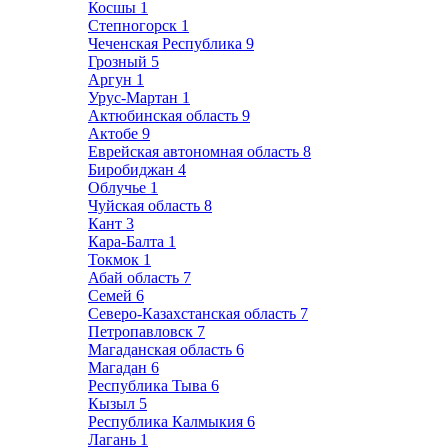
Косшы
1
Степногорск
1
Чеченская Республика
9
Грозный
5
Аргун
1
Урус-Мартан
1
Актюбинская область
9
Актобе
9
Еврейская автономная область
8
Биробиджан
4
Облучье
1
Чуйская область
8
Кант
3
Кара-Балта
1
Токмок
1
Абай область
7
Семей
6
Северо-Казахстанская область
7
Петропавловск
7
Магаданская область
6
Магадан
6
Республика Тыва
6
Кызыл
5
Республика Калмыкия
6
Лагань
1