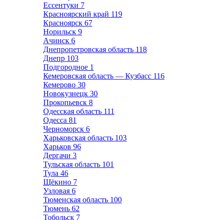
Ессентуки
7
Красноярский край
119
Красноярск
67
Норильск
9
Ачинск
6
Днепропетровская область
118
Днепр
103
Подгородное
1
Кемеровская область — Кузбасс
116
Кемерово
30
Новокузнецк
30
Прокопьевск
8
Одесская область
111
Одесса
81
Черноморск
6
Харьковская область
103
Харьков
96
Дергачи
3
Тульская область
101
Тула
46
Щёкино
7
Узловая
6
Тюменская область
100
Тюмень
62
Тобольск
7