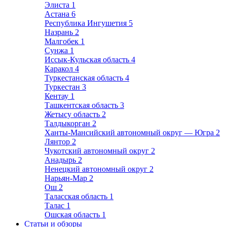
Элиста
1
Астана
6
Республика Ингушетия
5
Назрань
2
Малгобек
1
Сунжа
1
Иссык-Кульская область
4
Каракол
4
Туркестанская область
4
Туркестан
3
Кентау
1
Ташкентская область
3
Жетысу область
2
Талдыкорган
2
Ханты-Мансийский автономный округ — Югра
2
Лянтор
2
Чукотский автономный округ
2
Анадырь
2
Ненецкий автономный округ
2
Нарьян-Мар
2
Ош
2
Таласская область
1
Талас
1
Ошская область
1
Статьи и обзоры