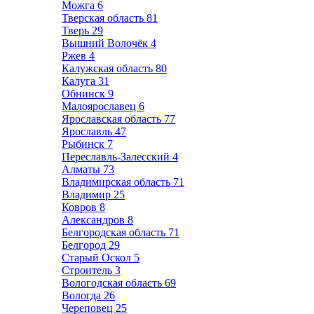
Можга
6
Тверская область
81
Тверь
29
Вышний Волочёк
4
Ржев
4
Калужская область
80
Калуга
31
Обнинск
9
Малоярославец
6
Ярославская область
77
Ярославль
47
Рыбинск
7
Переславль-Залесский
4
Алматы
73
Владимирская область
71
Владимир
25
Ковров
8
Александров
8
Белгородская область
71
Белгород
29
Старый Оскол
5
Строитель
3
Вологодская область
69
Вологда
26
Череповец
25