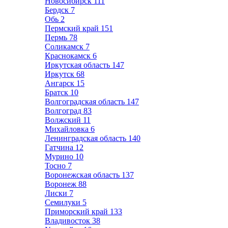
Новосибирск
111
Бердск
7
Обь
2
Пермский край
151
Пермь
78
Соликамск
7
Краснокамск
6
Иркутская область
147
Иркутск
68
Ангарск
15
Братск
10
Волгоградская область
147
Волгоград
83
Волжский
11
Михайловка
6
Ленинградская область
140
Гатчина
12
Мурино
10
Тосно
7
Воронежская область
137
Воронеж
88
Лиски
7
Семилуки
5
Приморский край
133
Владивосток
38