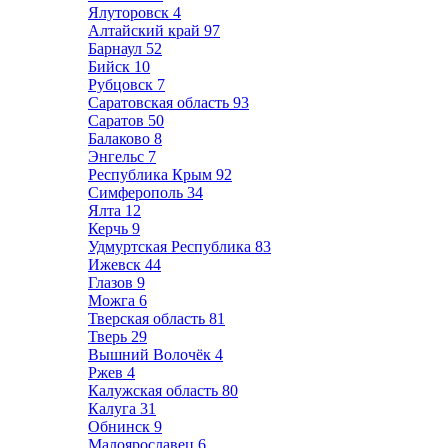
Ялуторовск
4
Алтайский край
97
Барнаул
52
Бийск
10
Рубцовск
7
Саратовская область
93
Саратов
50
Балаково
8
Энгельс
7
Республика Крым
92
Симферополь
34
Ялта
12
Керчь
9
Удмуртская Республика
83
Ижевск
44
Глазов
9
Можга
6
Тверская область
81
Тверь
29
Вышний Волочёк
4
Ржев
4
Калужская область
80
Калуга
31
Обнинск
9
Малоярославец
6