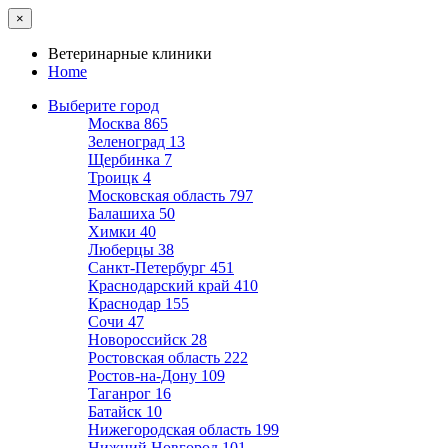
×
Ветеринарные клиники
Home
Выберите город
Москва
865
Зеленоград
13
Щербинка
7
Троицк
4
Московская область
797
Балашиха
50
Химки
40
Люберцы
38
Санкт-Петербург
451
Краснодарский край
410
Краснодар
155
Сочи
47
Новороссийск
28
Ростовская область
222
Ростов-на-Дону
109
Таганрог
16
Батайск
10
Нижегородская область
199
Нижний Новгород
101