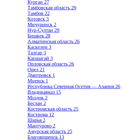
Курган
27
Тамбовская область
29
Тамбов
22
Котовск
3
Мичуринск
2
Нур-Султан
29
Бишкек
28
Алматинская область
26
Каскелен
3
Талгар
3
Капшагай
3
Орловская область
26
Орел
21
Дмитровск
1
Мценск
1
Республика Северная Осетия — Алания
26
Владикавказ
15
Моздок
2
Беслан
2
Костромская область
25
Кострома
12
Шарья
2
Мантурово
2
Амурская область
25
Благовещенск
13