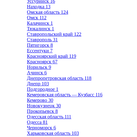
Уссурийск
16
Находка
13
Омская область
124
Омск
112
Калачинск
1
Тюкалинск
1
Ставропольский край
122
Ставрополь
31
Пятигорск
8
Ессентуки
7
Красноярский край
119
Красноярск
67
Норильск
9
Ачинск
6
Днепропетровская область
118
Днепр
103
Подгородное
1
Кемеровская область — Кузбасс
116
Кемерово
30
Новокузнецк
30
Прокопьевск
8
Одесская область
111
Одесса
81
Черноморск
6
Харьковская область
103