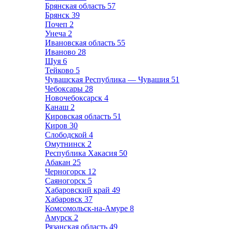
Брянская область
57
Брянск
39
Почеп
2
Унеча
2
Ивановская область
55
Иваново
28
Шуя
6
Тейково
5
Чувашская Республика — Чувашия
51
Чебоксары
28
Новочебоксарск
4
Канаш
2
Кировская область
51
Киров
30
Слободской
4
Омутнинск
2
Республика Хакасия
50
Абакан
25
Черногорск
12
Саяногорск
5
Хабаровский край
49
Хабаровск
37
Комсомольск-на-Амуре
8
Амурск
2
Рязанская область
49