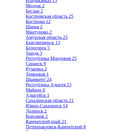
Владикавказ
15
Моздок
2
Беслан
2
Костромская область
25
Кострома
12
Шарья
2
Мантурово
2
Амурская область
25
Благовещенск
13
Белогорск
5
Тында
3
Республика Мордовия
25
Саранск
9
Рузаевка
2
Темников
1
Шымкент
24
Республика Адыгея
23
Майкоп
8
Адыгейск
1
Сахалинская область
21
Южно-Сахалинск
14
Долинск
2
Корсаков
2
Камчатский край
21
Петропавловск-Камчатский
8