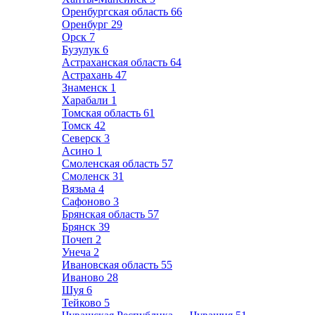
Оренбургская область
66
Оренбург
29
Орск
7
Бузулук
6
Астраханская область
64
Астрахань
47
Знаменск
1
Харабали
1
Томская область
61
Томск
42
Северск
3
Асино
1
Смоленская область
57
Смоленск
31
Вязьма
4
Сафоново
3
Брянская область
57
Брянск
39
Почеп
2
Унеча
2
Ивановская область
55
Иваново
28
Шуя
6
Тейково
5