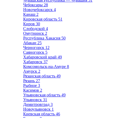
Чувашская Республика — Чувашия
51
Чебоксары
28
Новочебоксарск
4
Канаш
2
Кировская область
51
Киров
30
Слободской
4
Омутнинск
2
Республика Хакасия
50
Абакан
25
Черногорск
12
Саяногорск
5
Хабаровский край
49
Хабаровск
37
Комсомольск-на-Амуре
8
Амурск
2
Рязанская область
49
Рязань
27
Рыбное
3
Касимов
2
Ульяновская область
49
Ульяновск
31
Димитровград
3
Новоульяновск
1
Киевская область
46