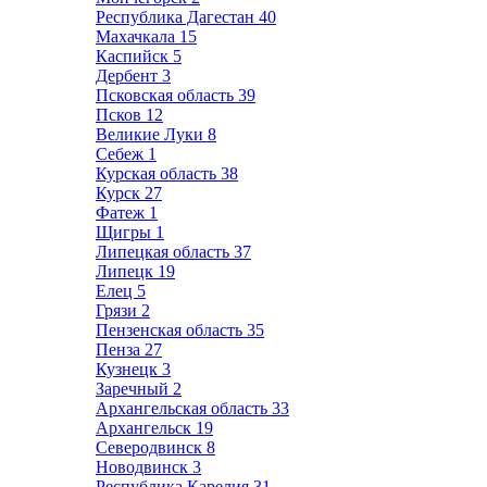
Республика Дагестан
40
Махачкала
15
Каспийск
5
Дербент
3
Псковская область
39
Псков
12
Великие Луки
8
Себеж
1
Курская область
38
Курск
27
Фатеж
1
Щигры
1
Липецкая область
37
Липецк
19
Елец
5
Грязи
2
Пензенская область
35
Пенза
27
Кузнецк
3
Заречный
2
Архангельская область
33
Архангельск
19
Северодвинск
8
Новодвинск
3
Республика Карелия
31