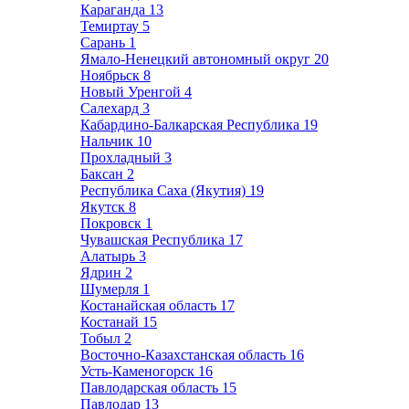
Караганда
13
Темиртау
5
Сарань
1
Ямало-Ненецкий автономный округ
20
Ноябрьск
8
Новый Уренгой
4
Салехард
3
Кабардино-Балкарская Республика
19
Нальчик
10
Прохладный
3
Баксан
2
Республика Саха (Якутия)
19
Якутск
8
Покровск
1
Чувашская Республика
17
Алатырь
3
Ядрин
2
Шумерля
1
Костанайская область
17
Костанай
15
Тобыл
2
Восточно-Казахстанская область
16
Усть-Каменогорск
16
Павлодарская область
15
Павлодар
13