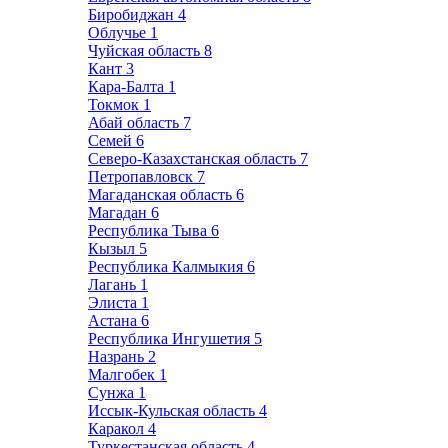
Биробиджан
4
Облучье
1
Чуйская область
8
Кант
3
Кара-Балта
1
Токмок
1
Абай область
7
Семей
6
Северо-Казахстанская область
7
Петропавловск
7
Магаданская область
6
Магадан
6
Республика Тыва
6
Кызыл
5
Республика Калмыкия
6
Лагань
1
Элиста
1
Астана
6
Республика Ингушетия
5
Назрань
2
Малгобек
1
Сунжа
1
Иссык-Кульская область
4
Каракол
4
Туркестанская область
4