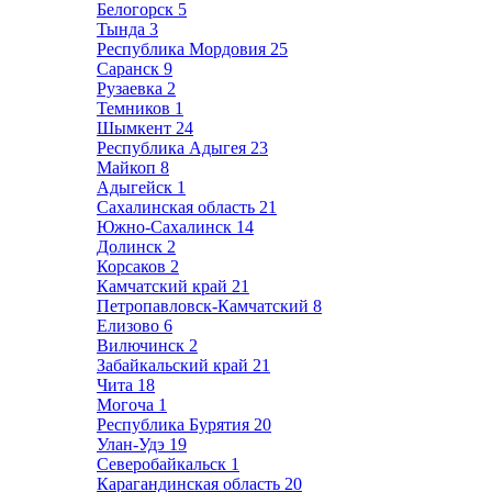
Белогорск
5
Тында
3
Республика Мордовия
25
Саранск
9
Рузаевка
2
Темников
1
Шымкент
24
Республика Адыгея
23
Майкоп
8
Адыгейск
1
Сахалинская область
21
Южно-Сахалинск
14
Долинск
2
Корсаков
2
Камчатский край
21
Петропавловск-Камчатский
8
Елизово
6
Вилючинск
2
Забайкальский край
21
Чита
18
Могоча
1
Республика Бурятия
20
Улан-Удэ
19
Северобайкальск
1
Карагандинская область
20