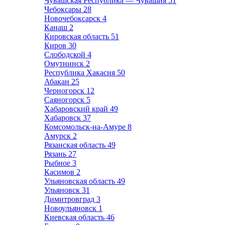
Чувашская Республика — Чувашия
51
Чебоксары
28
Новочебоксарск
4
Канаш
2
Кировская область
51
Киров
30
Слободской
4
Омутнинск
2
Республика Хакасия
50
Абакан
25
Черногорск
12
Саяногорск
5
Хабаровский край
49
Хабаровск
37
Комсомольск-на-Амуре
8
Амурск
2
Рязанская область
49
Рязань
27
Рыбное
3
Касимов
2
Ульяновская область
49
Ульяновск
31
Димитровград
3
Новоульяновск
1
Киевская область
46