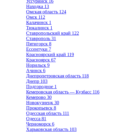
Уссурийск
16
Находка
13
Омская область
124
Омск
112
Калачинск
1
Тюкалинск
1
Ставропольский край
122
Ставрополь
31
Пятигорск
8
Ессентуки
7
Красноярский край
119
Красноярск
67
Норильск
9
Ачинск
6
Днепропетровская область
118
Днепр
103
Подгородное
1
Кемеровская область — Кузбасс
116
Кемерово
30
Новокузнецк
30
Прокопьевск
8
Одесская область
111
Одесса
81
Черноморск
6
Харьковская область
103