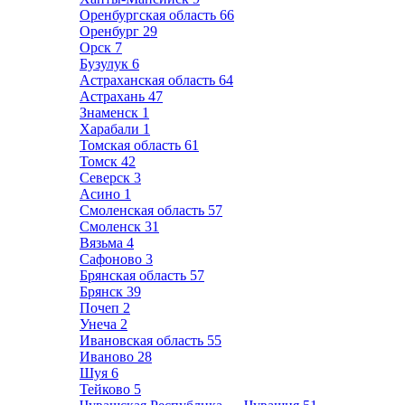
Оренбургская область
66
Оренбург
29
Орск
7
Бузулук
6
Астраханская область
64
Астрахань
47
Знаменск
1
Харабали
1
Томская область
61
Томск
42
Северск
3
Асино
1
Смоленская область
57
Смоленск
31
Вязьма
4
Сафоново
3
Брянская область
57
Брянск
39
Почеп
2
Унеча
2
Ивановская область
55
Иваново
28
Шуя
6
Тейково
5