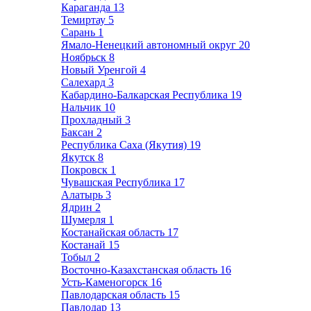
Караганда
13
Темиртау
5
Сарань
1
Ямало-Ненецкий автономный округ
20
Ноябрьск
8
Новый Уренгой
4
Салехард
3
Кабардино-Балкарская Республика
19
Нальчик
10
Прохладный
3
Баксан
2
Республика Саха (Якутия)
19
Якутск
8
Покровск
1
Чувашская Республика
17
Алатырь
3
Ядрин
2
Шумерля
1
Костанайская область
17
Костанай
15
Тобыл
2
Восточно-Казахстанская область
16
Усть-Каменогорск
16
Павлодарская область
15
Павлодар
13