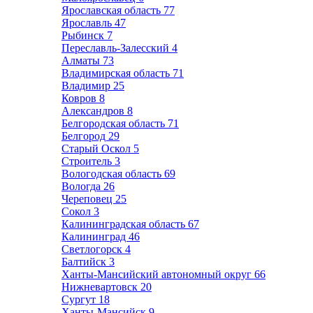
Ярославская область
77
Ярославль
47
Рыбинск
7
Переславль-Залесский
4
Алматы
73
Владимирская область
71
Владимир
25
Ковров
8
Александров
8
Белгородская область
71
Белгород
29
Старый Оскол
5
Строитель
3
Вологодская область
69
Вологда
26
Череповец
25
Сокол
3
Калининградская область
67
Калининград
46
Светлогорск
4
Балтийск
3
Ханты-Мансийский автономный округ
66
Нижневартовск
20
Сургут
18
Ханты-Мансийск
9