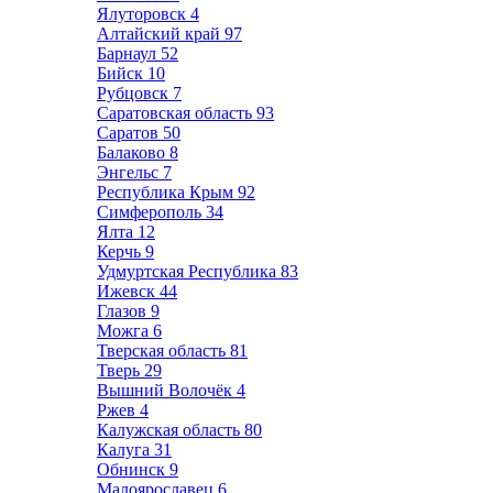
Ялуторовск
4
Алтайский край
97
Барнаул
52
Бийск
10
Рубцовск
7
Саратовская область
93
Саратов
50
Балаково
8
Энгельс
7
Республика Крым
92
Симферополь
34
Ялта
12
Керчь
9
Удмуртская Республика
83
Ижевск
44
Глазов
9
Можга
6
Тверская область
81
Тверь
29
Вышний Волочёк
4
Ржев
4
Калужская область
80
Калуга
31
Обнинск
9
Малоярославец
6