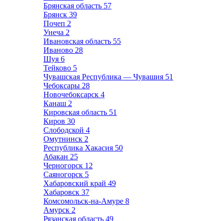
Брянская область
57
Брянск
39
Почеп
2
Унеча
2
Ивановская область
55
Иваново
28
Шуя
6
Тейково
5
Чувашская Республика — Чувашия
51
Чебоксары
28
Новочебоксарск
4
Канаш
2
Кировская область
51
Киров
30
Слободской
4
Омутнинск
2
Республика Хакасия
50
Абакан
25
Черногорск
12
Саяногорск
5
Хабаровский край
49
Хабаровск
37
Комсомольск-на-Амуре
8
Амурск
2
Рязанская область
49