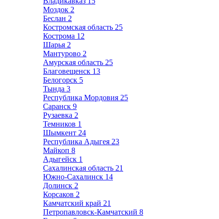
Владикавказ
15
Моздок
2
Беслан
2
Костромская область
25
Кострома
12
Шарья
2
Мантурово
2
Амурская область
25
Благовещенск
13
Белогорск
5
Тында
3
Республика Мордовия
25
Саранск
9
Рузаевка
2
Темников
1
Шымкент
24
Республика Адыгея
23
Майкоп
8
Адыгейск
1
Сахалинская область
21
Южно-Сахалинск
14
Долинск
2
Корсаков
2
Камчатский край
21
Петропавловск-Камчатский
8