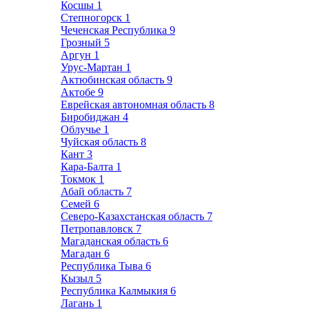
Косшы
1
Степногорск
1
Чеченская Республика
9
Грозный
5
Аргун
1
Урус-Мартан
1
Актюбинская область
9
Актобе
9
Еврейская автономная область
8
Биробиджан
4
Облучье
1
Чуйская область
8
Кант
3
Кара-Балта
1
Токмок
1
Абай область
7
Семей
6
Северо-Казахстанская область
7
Петропавловск
7
Магаданская область
6
Магадан
6
Республика Тыва
6
Кызыл
5
Республика Калмыкия
6
Лагань
1