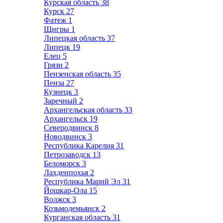
Курская область
38
Курск
27
Фатеж
1
Щигры
1
Липецкая область
37
Липецк
19
Елец
5
Грязи
2
Пензенская область
35
Пенза
27
Кузнецк
3
Заречный
2
Архангельская область
33
Архангельск
19
Северодвинск
8
Новодвинск
3
Республика Карелия
31
Петрозаводск
13
Беломорск
3
Лахденпохья
2
Республика Марий Эл
31
Йошкар-Ола
15
Волжск
3
Козьмодемьянск
2
Курганская область
31