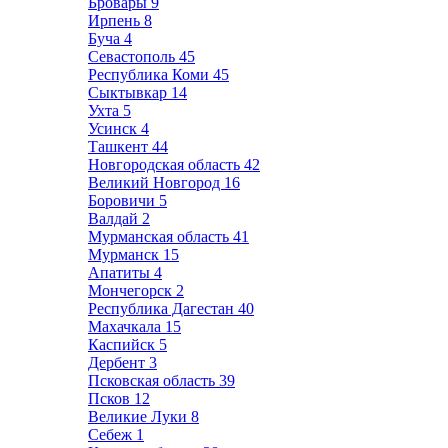
Бровары
9
Ирпень
8
Буча
4
Севастополь
45
Республика Коми
45
Сыктывкар
14
Ухта
5
Усинск
4
Ташкент
44
Новгородская область
42
Великий Новгород
16
Боровичи
5
Валдай
2
Мурманская область
41
Мурманск
15
Апатиты
4
Мончегорск
2
Республика Дагестан
40
Махачкала
15
Каспийск
5
Дербент
3
Псковская область
39
Псков
12
Великие Луки
8
Себеж
1