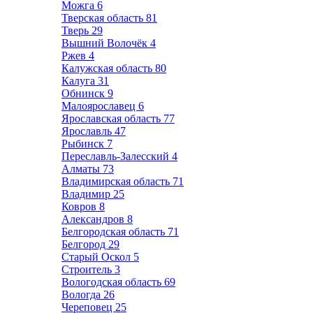
Можга
6
Тверская область
81
Тверь
29
Вышний Волочёк
4
Ржев
4
Калужская область
80
Калуга
31
Обнинск
9
Малоярославец
6
Ярославская область
77
Ярославль
47
Рыбинск
7
Переславль-Залесский
4
Алматы
73
Владимирская область
71
Владимир
25
Ковров
8
Александров
8
Белгородская область
71
Белгород
29
Старый Оскол
5
Строитель
3
Вологодская область
69
Вологда
26
Череповец
25