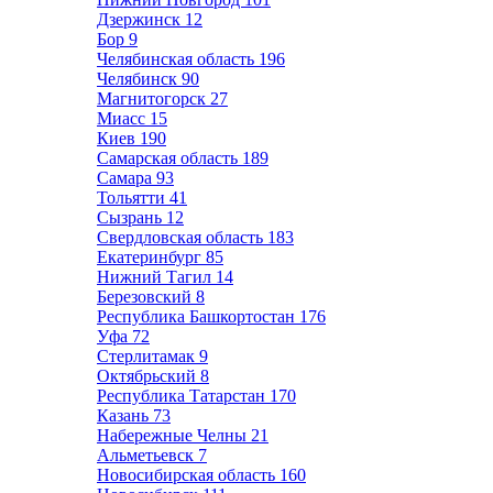
Дзержинск
12
Бор
9
Челябинская область
196
Челябинск
90
Магнитогорск
27
Миасс
15
Киев
190
Самарская область
189
Самара
93
Тольятти
41
Сызрань
12
Свердловская область
183
Екатеринбург
85
Нижний Тагил
14
Березовский
8
Республика Башкортостан
176
Уфа
72
Стерлитамак
9
Октябрьский
8
Республика Татарстан
170
Казань
73
Набережные Челны
21
Альметьевск
7
Новосибирская область
160