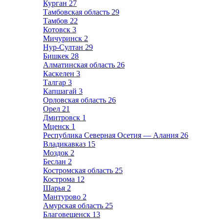
Курган
27
Тамбовская область
29
Тамбов
22
Котовск
3
Мичуринск
2
Нур-Султан
29
Бишкек
28
Алматинская область
26
Каскелен
3
Талгар
3
Капшагай
3
Орловская область
26
Орел
21
Дмитровск
1
Мценск
1
Республика Северная Осетия — Алания
26
Владикавказ
15
Моздок
2
Беслан
2
Костромская область
25
Кострома
12
Шарья
2
Мантурово
2
Амурская область
25
Благовещенск
13