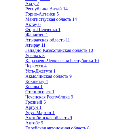
Аксу
2
Республика Алтай
14
Горно-Алтайск
5
Мангистауская область
14
Актау
6
Форт-Шевченко
1
Жанаозен
1
Атырауская область
11
Атырау
11
Западно-Казахстанская область
10
Уральск
8
Карачаево-Черкесская Республика
10
Черкесск
4
Усть-Джегута
1
Акмолинская область
9
Кокшетау
4
Косшы
1
Степногорск
1
Чеченская Республика
9
Грозный
5
Аргун
1
Урус-Мартан
1
Актюбинская область
9
Актобе
9
Еврейская автономная область
8