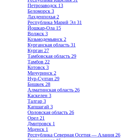
Петрозаводск
13
Беломорск
3
Лахденпохья
2
Республика Марий Эл
31
Йошкар-Ола
15
Волжск
3
Козьмодемьянск
2
Курганская область
31
Курган
27
Тамбовская область
29
Тамбов
22
Котовск
3
Мичуринск
2
Нур-Султан
29
Бишкек
28
Алматинская область
26
Каскелен
3
Талгар
3
Капшагай
3
Орловская область
26
Орел
21
Дмитровск
1
Мценск
1
Республика Северная Осетия — Алания
26