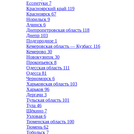
Ессентуки
7
Красноярский край
119
Красноярск
67
Норильск
9
Ачинск
6
Днепропетровская область
118
Днепр
103
Подгородное
1
Кемеровская область — Кузбасс
116
Кемерово
30
Новокузнецк
30
Прокопьевск
8
Одесская область
111
Одесса
81
Черноморск
6
Харьковская область
103
Харьков
96
Дергачи
3
Тульская область
101
Тула
46
Щёкино
7
Узловая
6
Тюменская область
100
Тюмень
62
Тобольск
7