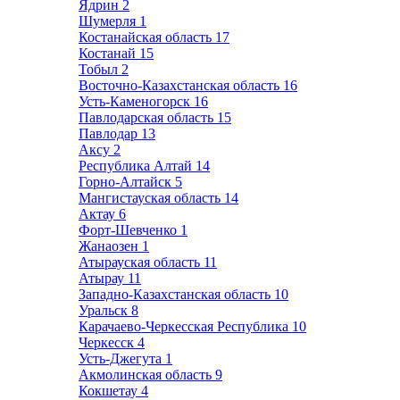
Ядрин
2
Шумерля
1
Костанайская область
17
Костанай
15
Тобыл
2
Восточно-Казахстанская область
16
Усть-Каменогорск
16
Павлодарская область
15
Павлодар
13
Аксу
2
Республика Алтай
14
Горно-Алтайск
5
Мангистауская область
14
Актау
6
Форт-Шевченко
1
Жанаозен
1
Атырауская область
11
Атырау
11
Западно-Казахстанская область
10
Уральск
8
Карачаево-Черкесская Республика
10
Черкесск
4
Усть-Джегута
1
Акмолинская область
9
Кокшетау
4