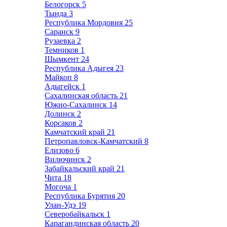
Белогорск
5
Тында
3
Республика Мордовия
25
Саранск
9
Рузаевка
2
Темников
1
Шымкент
24
Республика Адыгея
23
Майкоп
8
Адыгейск
1
Сахалинская область
21
Южно-Сахалинск
14
Долинск
2
Корсаков
2
Камчатский край
21
Петропавловск-Камчатский
8
Елизово
6
Вилючинск
2
Забайкальский край
21
Чита
18
Могоча
1
Республика Бурятия
20
Улан-Удэ
19
Северобайкальск
1
Карагандинская область
20