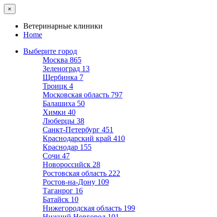
×
Ветеринарные клиники
Home
Выберите город
Москва
865
Зеленоград
13
Щербинка
7
Троицк
4
Московская область
797
Балашиха
50
Химки
40
Люберцы
38
Санкт-Петербург
451
Краснодарский край
410
Краснодар
155
Сочи
47
Новороссийск
28
Ростовская область
222
Ростов-на-Дону
109
Таганрог
16
Батайск
10
Нижегородская область
199
Нижний Новгород
101