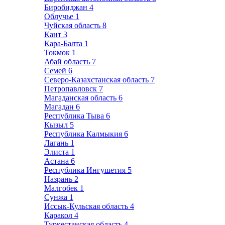
Биробиджан
4
Облучье
1
Чуйская область
8
Кант
3
Кара-Балта
1
Токмок
1
Абай область
7
Семей
6
Северо-Казахстанская область
7
Петропавловск
7
Магаданская область
6
Магадан
6
Республика Тыва
6
Кызыл
5
Республика Калмыкия
6
Лагань
1
Элиста
1
Астана
6
Республика Ингушетия
5
Назрань
2
Малгобек
1
Сунжа
1
Иссык-Кульская область
4
Каракол
4
Туркестанская область
4