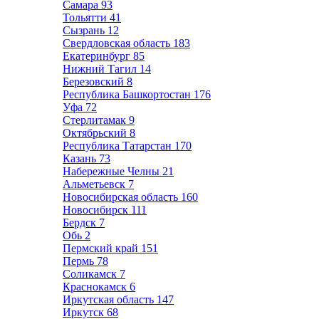
Самара
93
Тольятти
41
Сызрань
12
Свердловская область
183
Екатеринбург
85
Нижний Тагил
14
Березовский
8
Республика Башкортостан
176
Уфа
72
Стерлитамак
9
Октябрьский
8
Республика Татарстан
170
Казань
73
Набережные Челны
21
Альметьевск
7
Новосибирская область
160
Новосибирск
111
Бердск
7
Обь
2
Пермский край
151
Пермь
78
Соликамск
7
Краснокамск
6
Иркутская область
147
Иркутск
68