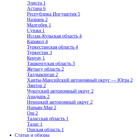
Элиста
1
Астана
6
Республика Ингушетия
5
Назрань
2
Малгобек
1
Сунжа
1
Иссык-Кульская область
4
Каракол
4
Туркестанская область
4
Туркестан
3
Кентау
1
Ташкентская область
3
Жетысу область
2
Талдыкорган
2
Ханты-Мансийский автономный округ — Югра
2
Лянтор
2
Чукотский автономный округ
2
Анадырь
2
Ненецкий автономный округ
2
Нарьян-Мар
2
Ош
2
Таласская область
1
Талас
1
Ошская область
1
Статьи и обзоры