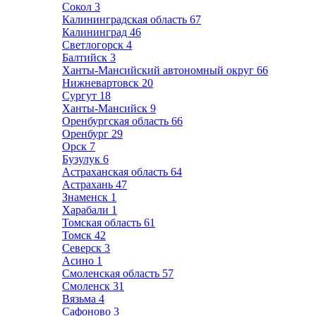
Сокол
3
Калининградская область
67
Калининград
46
Светлогорск
4
Балтийск
3
Ханты-Мансийский автономный округ
66
Нижневартовск
20
Сургут
18
Ханты-Мансийск
9
Оренбургская область
66
Оренбург
29
Орск
7
Бузулук
6
Астраханская область
64
Астрахань
47
Знаменск
1
Харабали
1
Томская область
61
Томск
42
Северск
3
Асино
1
Смоленская область
57
Смоленск
31
Вязьма
4
Сафоново
3