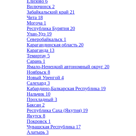
Елизово
6
Вилючинск
2
Забайкальский край
21
Чита
18
Могоча
1
Республика Бурятия
20
Улан-Удэ
19
Северобайкальск
1
Карагандинская область
20
Караганда
13
Темиртау
5
Сарань
1
Ямало-Ненецкий автономный округ
20
Ноябрьск
8
Новый Уренгой
4
Салехард
3
Кабардино-Балкарская Республика
19
Нальчик
10
Прохладный
3
Баксан
2
Республика Саха (Якутия)
19
Якутск
8
Покровск
1
Чувашская Республика
17
Алатырь
3