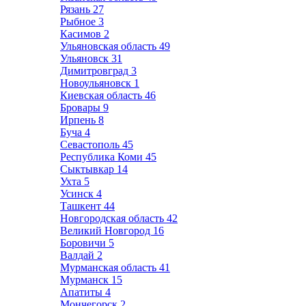
Рязань
27
Рыбное
3
Касимов
2
Ульяновская область
49
Ульяновск
31
Димитровград
3
Новоульяновск
1
Киевская область
46
Бровары
9
Ирпень
8
Буча
4
Севастополь
45
Республика Коми
45
Сыктывкар
14
Ухта
5
Усинск
4
Ташкент
44
Новгородская область
42
Великий Новгород
16
Боровичи
5
Валдай
2
Мурманская область
41
Мурманск
15
Апатиты
4
Мончегорск
2