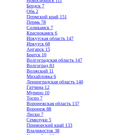
Новосибирск
111
Бердск
7
Обь
2
Пермский край
151
Пермь
78
Соликамск
7
Краснокамск
6
Иркутская область
147
Иркутск
68
Ангарск
15
Братск
10
Волгоградская область
147
Волгоград
83
Волжский
11
Михайловка
6
Ленинградская область
140
Гатчина
12
Мурино
10
Тосно
7
Воронежская область
137
Воронеж
88
Лиски
7
Семилуки
5
Приморский край
133
Владивосток
38