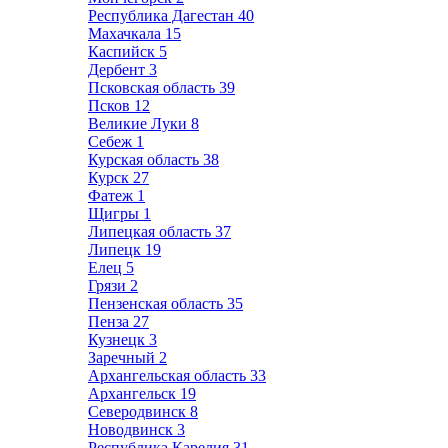
Республика Дагестан
40
Махачкала
15
Каспийск
5
Дербент
3
Псковская область
39
Псков
12
Великие Луки
8
Себеж
1
Курская область
38
Курск
27
Фатеж
1
Щигры
1
Липецкая область
37
Липецк
19
Елец
5
Грязи
2
Пензенская область
35
Пенза
27
Кузнецк
3
Заречный
2
Архангельская область
33
Архангельск
19
Северодвинск
8
Новодвинск
3
Республика Карелия
31