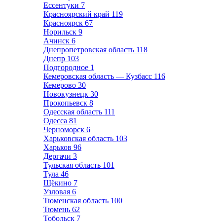
Ессентуки
7
Красноярский край
119
Красноярск
67
Норильск
9
Ачинск
6
Днепропетровская область
118
Днепр
103
Подгородное
1
Кемеровская область — Кузбасс
116
Кемерово
30
Новокузнецк
30
Прокопьевск
8
Одесская область
111
Одесса
81
Черноморск
6
Харьковская область
103
Харьков
96
Дергачи
3
Тульская область
101
Тула
46
Щёкино
7
Узловая
6
Тюменская область
100
Тюмень
62
Тобольск
7