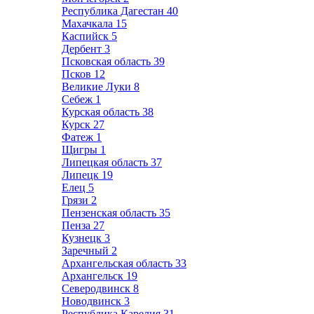
Республика Дагестан
40
Махачкала
15
Каспийск
5
Дербент
3
Псковская область
39
Псков
12
Великие Луки
8
Себеж
1
Курская область
38
Курск
27
Фатеж
1
Щигры
1
Липецкая область
37
Липецк
19
Елец
5
Грязи
2
Пензенская область
35
Пенза
27
Кузнецк
3
Заречный
2
Архангельская область
33
Архангельск
19
Северодвинск
8
Новодвинск
3
Республика Карелия
31