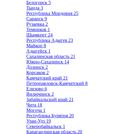
Белогорск
5
Тында
3
Республика Мордовия
25
Саранск
9
Рузаевка
2
Темников
1
Шымкент
24
Республика Адыгея
23
Майкоп
8
Адыгейск
1
Сахалинская область
21
Южно-Сахалинск
14
Долинск
2
Корсаков
2
Камчатский край
21
Петропавловск-Камчатский
8
Елизово
6
Вилючинск
2
Забайкальский край
21
Чита
18
Могоча
1
Республика Бурятия
20
Улан-Удэ
19
Северобайкальск
1
Карагандинская область
20