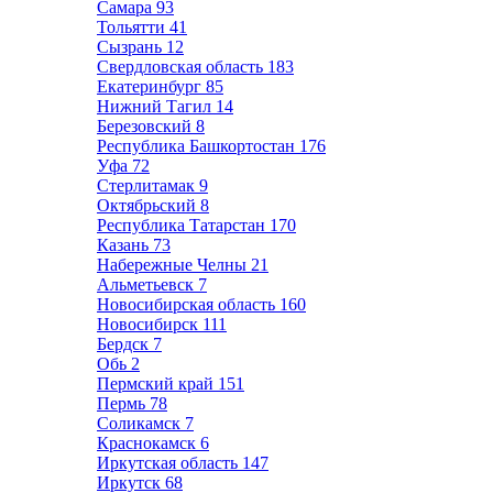
Самара
93
Тольятти
41
Сызрань
12
Свердловская область
183
Екатеринбург
85
Нижний Тагил
14
Березовский
8
Республика Башкортостан
176
Уфа
72
Стерлитамак
9
Октябрьский
8
Республика Татарстан
170
Казань
73
Набережные Челны
21
Альметьевск
7
Новосибирская область
160
Новосибирск
111
Бердск
7
Обь
2
Пермский край
151
Пермь
78
Соликамск
7
Краснокамск
6
Иркутская область
147
Иркутск
68