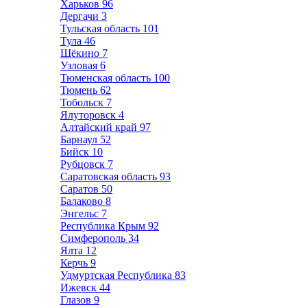
Харьков
96
Дергачи
3
Тульская область
101
Тула
46
Щёкино
7
Узловая
6
Тюменская область
100
Тюмень
62
Тобольск
7
Ялуторовск
4
Алтайский край
97
Барнаул
52
Бийск
10
Рубцовск
7
Саратовская область
93
Саратов
50
Балаково
8
Энгельс
7
Республика Крым
92
Симферополь
34
Ялта
12
Керчь
9
Удмуртская Республика
83
Ижевск
44
Глазов
9