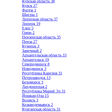
Курская область
38
Курск
27
Фатеж
1
Щигры
1
Липецкая область
37
Липецк
19
Елец
5
Грязи
2
Пензенская область
35
Пенза
27
Кузнецк
3
Заречный
2
Архангельская область
33
Архангельск
19
Северодвинск
8
Новодвинск
3
Республика Карелия
31
Петрозаводск
13
Беломорск
3
Лахденпохья
2
Республика Марий Эл
31
Йошкар-Ола
15
Волжск
3
Козьмодемьянск
2
Курганская область
31