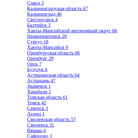
Сокол
3
Калининградская область
67
Калининград
46
Светлогорск
4
Балтийск
3
Ханты-Мансийский автономный округ
66
Нижневартовск
20
Сургут
18
Ханты-Мансийск
9
Оренбургская область
66
Оренбург
29
Орск
7
Бузулук
6
Астраханская область
64
Астрахань
47
Знаменск
1
Харабали
1
Томская область
61
Томск
42
Северск
3
Асино
1
Смоленская область
57
Смоленск
31
Вязьма
4
Сафоново
3