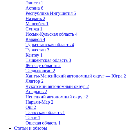
Элиста
1
Астана
6
Республика Ингушетия
5
Назрань
2
Малгобек
1
Сунжа
1
Иссык-Кульская область
4
Каракол
4
Туркестанская область
4
Туркестан
3
Кентау
1
Ташкентская область
3
Жетысу область
2
Талдыкорган
2
Ханты-Мансийский автономный округ — Югра
2
Лянтор
2
Чукотский автономный округ
2
Анадырь
2
Ненецкий автономный округ
2
Нарьян-Мар
2
Ош
2
Таласская область
1
Талас
1
Ошская область
1
Статьи и обзоры