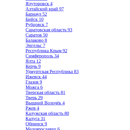
Ялуторовск
4
Алтайский край
97
Барнаул
52
Бийск
10
Рубцовск
7
Саратовская область
93
Саратов
50
Балаково
8
Энгельс
7
Республика Крым
92
Симферополь
34
Ялта
12
Керчь
9
Удмуртская Республика
83
Ижевск
44
Глазов
9
Можга
6
Тверская область
81
Тверь
29
Вышний Волочёк
4
Ржев
4
Калужская область
80
Калуга
31
Обнинск
9
Малоярославец
6