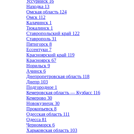
Уссурийск
16
Находка
13
Омская область
124
Омск
112
Калачинск
1
Тюкалинск
1
Ставропольский край
122
Ставрополь
31
Пятигорск
8
Ессентуки
7
Красноярский край
119
Красноярск
67
Норильск
9
Ачинск
6
Днепропетровская область
118
Днепр
103
Подгородное
1
Кемеровская область — Кузбасс
116
Кемерово
30
Новокузнецк
30
Прокопьевск
8
Одесская область
111
Одесса
81
Черноморск
6
Харьковская область
103