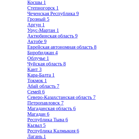
Косшы
1
Степногорск
1
Чеченская Республика
9
Грозный
5
Аргун
1
Урус-Мартан
1
Актюбинская область
9
Актобе
9
Еврейская автономная область
8
Биробиджан
4
Облучье
1
Чуйская область
8
Кант
3
Кара-Балта
1
Токмок
1
Абай область
7
Семей
6
Северо-Казахстанская область
7
Петропавловск
7
Магаданская область
6
Магадан
6
Республика Тыва
6
Кызыл
5
Республика Калмыкия
6
Лагань
1