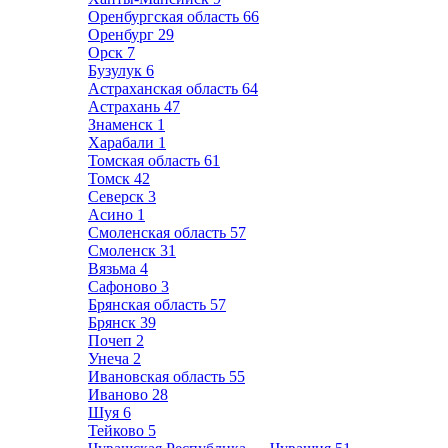
Оренбургская область
66
Оренбург
29
Орск
7
Бузулук
6
Астраханская область
64
Астрахань
47
Знаменск
1
Харабали
1
Томская область
61
Томск
42
Северск
3
Асино
1
Смоленская область
57
Смоленск
31
Вязьма
4
Сафоново
3
Брянская область
57
Брянск
39
Почеп
2
Унеча
2
Ивановская область
55
Иваново
28
Шуя
6
Тейково
5