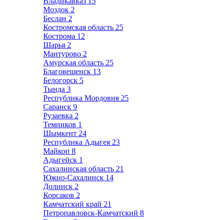
Владикавказ
15
Моздок
2
Беслан
2
Костромская область
25
Кострома
12
Шарья
2
Мантурово
2
Амурская область
25
Благовещенск
13
Белогорск
5
Тында
3
Республика Мордовия
25
Саранск
9
Рузаевка
2
Темников
1
Шымкент
24
Республика Адыгея
23
Майкоп
8
Адыгейск
1
Сахалинская область
21
Южно-Сахалинск
14
Долинск
2
Корсаков
2
Камчатский край
21
Петропавловск-Камчатский
8