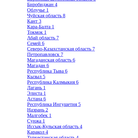
Биробиджан
4
Облучье
1
Чуйская область
8
Кант
3
Кара-Балта
1
Токмок
1
Абай область
7
Семей
6
Северо-Казахстанская область
7
Петропавловск
7
Магаданская область
6
Магадан
6
Республика Тыва
6
Кызыл
5
Республика Калмыкия
6
Лагань
1
Элиста
1
Астана
6
Республика Ингушетия
5
Назрань
2
Малгобек
1
Сунжа
1
Иссык-Кульская область
4
Каракол
4
Туркестанская область
4