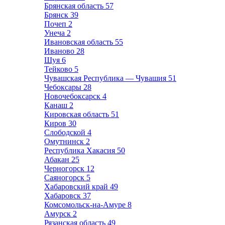
Брянская область
57
Брянск
39
Почеп
2
Унеча
2
Ивановская область
55
Иваново
28
Шуя
6
Тейково
5
Чувашская Республика — Чувашия
51
Чебоксары
28
Новочебоксарск
4
Канаш
2
Кировская область
51
Киров
30
Слободской
4
Омутнинск
2
Республика Хакасия
50
Абакан
25
Черногорск
12
Саяногорск
5
Хабаровский край
49
Хабаровск
37
Комсомольск-на-Амуре
8
Амурск
2
Рязанская область
49