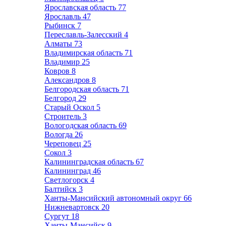
Ярославская область
77
Ярославль
47
Рыбинск
7
Переславль-Залесский
4
Алматы
73
Владимирская область
71
Владимир
25
Ковров
8
Александров
8
Белгородская область
71
Белгород
29
Старый Оскол
5
Строитель
3
Вологодская область
69
Вологда
26
Череповец
25
Сокол
3
Калининградская область
67
Калининград
46
Светлогорск
4
Балтийск
3
Ханты-Мансийский автономный округ
66
Нижневартовск
20
Сургут
18
Ханты-Мансийск
9