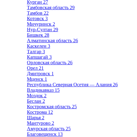
Курган
27
Тамбовская область
29
Тамбов
22
Котовск
3
Мичуринск
2
Нур-Султан
29
Бишкек
28
Алматинская область
26
Каскелен
3
Талгар
3
Капшагай
3
Орловская область
26
Орел
21
Дмитровск
1
Мценск
1
Республика Северная Осетия — Алания
26
Владикавказ
15
Моздок
2
Беслан
2
Костромская область
25
Кострома
12
Шарья
2
Мантурово
2
Амурская область
25
Благовещенск
13