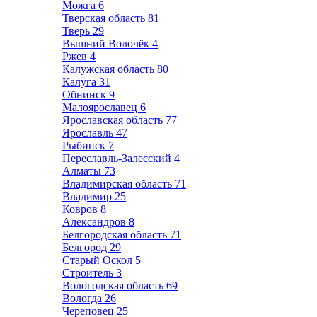
Можга
6
Тверская область
81
Тверь
29
Вышний Волочёк
4
Ржев
4
Калужская область
80
Калуга
31
Обнинск
9
Малоярославец
6
Ярославская область
77
Ярославль
47
Рыбинск
7
Переславль-Залесский
4
Алматы
73
Владимирская область
71
Владимир
25
Ковров
8
Александров
8
Белгородская область
71
Белгород
29
Старый Оскол
5
Строитель
3
Вологодская область
69
Вологда
26
Череповец
25