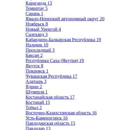
Караганда
13
Темиртау
5
Сарань
1
Ямало-Ненецкий автономный округ
20
Ноябрьск
8
Новый Уренгой
4
Салехард
3
Кабардино-Балкарская Республика
19
Нальчик
10
Прохладный
3
Баксан
2
Республика Саха (Якутия)
19
Якутск
8
Покровск
1
Чувашская Республика
17
Алатырь
3
Ядрин
2
Шумерля
1
Костанайская область
17
Костанай
15
Тобыл
2
Восточно-Казахстанская область
16
Усть-Каменогорск
16
Павлодарская область
15
Павлодар
13