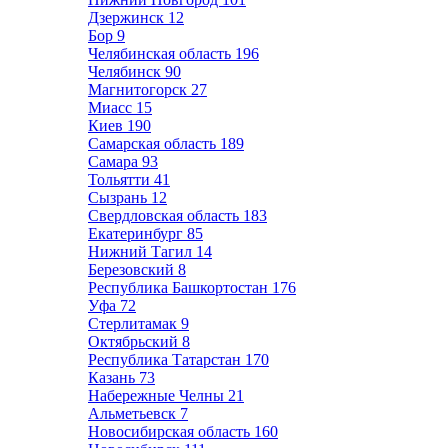
Дзержинск
12
Бор
9
Челябинская область
196
Челябинск
90
Магнитогорск
27
Миасс
15
Киев
190
Самарская область
189
Самара
93
Тольятти
41
Сызрань
12
Свердловская область
183
Екатеринбург
85
Нижний Тагил
14
Березовский
8
Республика Башкортостан
176
Уфа
72
Стерлитамак
9
Октябрьский
8
Республика Татарстан
170
Казань
73
Набережные Челны
21
Альметьевск
7
Новосибирская область
160