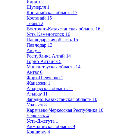
Ядрин
2
Шумерля
1
Костанайская область
17
Костанай
15
Тобыл
2
Восточно-Казахстанская область
16
Усть-Каменогорск
16
Павлодарская область
15
Павлодар
13
Аксу
2
Республика Алтай
14
Горно-Алтайск
5
Мангистауская область
14
Актау
6
Форт-Шевченко
1
Жанаозен
1
Атырауская область
11
Атырау
11
Западно-Казахстанская область
10
Уральск
8
Карачаево-Черкесская Республика
10
Черкесск
4
Усть-Джегута
1
Акмолинская область
9
Кокшетау
4