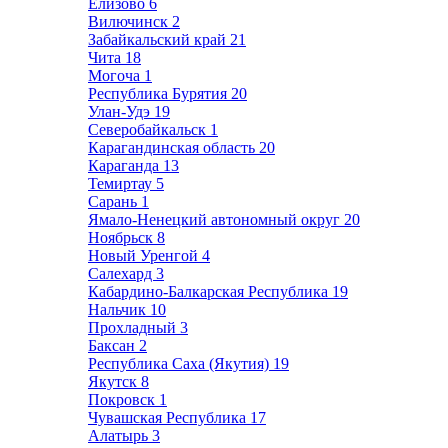
Елизово
6
Вилючинск
2
Забайкальский край
21
Чита
18
Могоча
1
Республика Бурятия
20
Улан-Удэ
19
Северобайкальск
1
Карагандинская область
20
Караганда
13
Темиртау
5
Сарань
1
Ямало-Ненецкий автономный округ
20
Ноябрьск
8
Новый Уренгой
4
Салехард
3
Кабардино-Балкарская Республика
19
Нальчик
10
Прохладный
3
Баксан
2
Республика Саха (Якутия)
19
Якутск
8
Покровск
1
Чувашская Республика
17
Алатырь
3