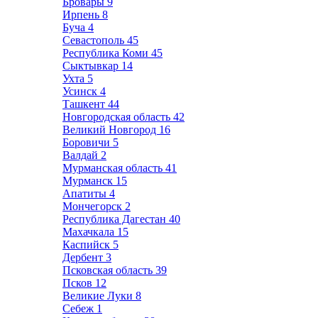
Бровары
9
Ирпень
8
Буча
4
Севастополь
45
Республика Коми
45
Сыктывкар
14
Ухта
5
Усинск
4
Ташкент
44
Новгородская область
42
Великий Новгород
16
Боровичи
5
Валдай
2
Мурманская область
41
Мурманск
15
Апатиты
4
Мончегорск
2
Республика Дагестан
40
Махачкала
15
Каспийск
5
Дербент
3
Псковская область
39
Псков
12
Великие Луки
8
Себеж
1