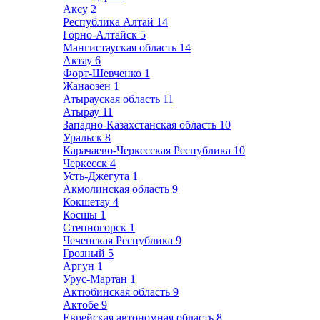
Аксу
2
Республика Алтай
14
Горно-Алтайск
5
Мангистауская область
14
Актау
6
Форт-Шевченко
1
Жанаозен
1
Атырауская область
11
Атырау
11
Западно-Казахстанская область
10
Уральск
8
Карачаево-Черкесская Республика
10
Черкесск
4
Усть-Джегута
1
Акмолинская область
9
Кокшетау
4
Косшы
1
Степногорск
1
Чеченская Республика
9
Грозный
5
Аргун
1
Урус-Мартан
1
Актюбинская область
9
Актобе
9
Еврейская автономная область
8