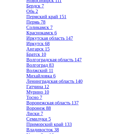
Новосибирск
111
Бердск
7
Обь
2
Пермский край
151
Пермь
78
Соликамск
7
Краснокамск
6
Иркутская область
147
Иркутск
68
Ангарск
15
Братск
10
Волгоградская область
147
Волгоград
83
Волжский
11
Михайловка
6
Ленинградская область
140
Гатчина
12
Мурино
10
Тосно
7
Воронежская область
137
Воронеж
88
Лиски
7
Семилуки
5
Приморский край
133
Владивосток
38