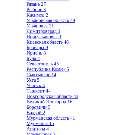
Рязань
27
Рыбное
3
Касимов
2
Ульяновская область
49
Ульяновск
31
Димитровград
3
Новоульяновск
1
Киевская область
46
Бровары
9
Ирпень
8
Буча
4
Севастополь
45
Республика Коми
45
Сыктывкар
14
Ухта
5
Усинск
4
Ташкент
44
Новгородская область
42
Великий Новгород
16
Боровичи
5
Валдай
2
Мурманская область
41
Мурманск
15
Апатиты
4
Мончегорск
2