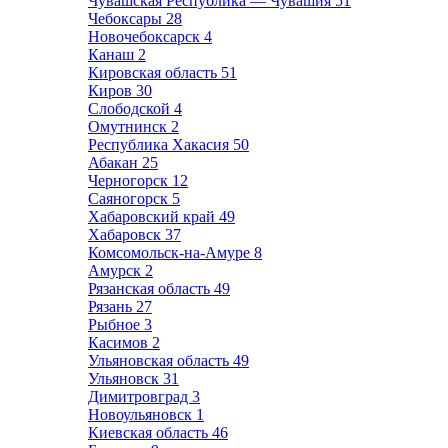
Чувашская Республика — Чувашия
51
Чебоксары
28
Новочебоксарск
4
Канаш
2
Кировская область
51
Киров
30
Слободской
4
Омутнинск
2
Республика Хакасия
50
Абакан
25
Черногорск
12
Саяногорск
5
Хабаровский край
49
Хабаровск
37
Комсомольск-на-Амуре
8
Амурск
2
Рязанская область
49
Рязань
27
Рыбное
3
Касимов
2
Ульяновская область
49
Ульяновск
31
Димитровград
3
Новоульяновск
1
Киевская область
46