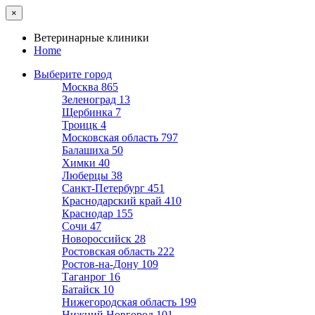
×
Ветеринарные клиники
Home
Выберите город
Москва
865
Зеленоград
13
Щербинка
7
Троицк
4
Московская область
797
Балашиха
50
Химки
40
Люберцы
38
Санкт-Петербург
451
Краснодарский край
410
Краснодар
155
Сочи
47
Новороссийск
28
Ростовская область
222
Ростов-на-Дону
109
Таганрог
16
Батайск
10
Нижегородская область
199
Нижний Новгород
101