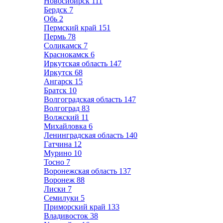
Новосибирск
111
Бердск
7
Обь
2
Пермский край
151
Пермь
78
Соликамск
7
Краснокамск
6
Иркутская область
147
Иркутск
68
Ангарск
15
Братск
10
Волгоградская область
147
Волгоград
83
Волжский
11
Михайловка
6
Ленинградская область
140
Гатчина
12
Мурино
10
Тосно
7
Воронежская область
137
Воронеж
88
Лиски
7
Семилуки
5
Приморский край
133
Владивосток
38