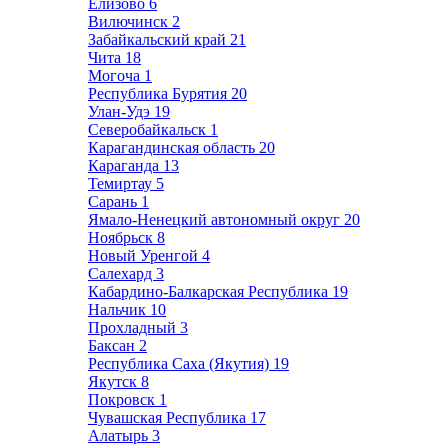
Елизово
6
Вилючинск
2
Забайкальский край
21
Чита
18
Могоча
1
Республика Бурятия
20
Улан-Удэ
19
Северобайкальск
1
Карагандинская область
20
Караганда
13
Темиртау
5
Сарань
1
Ямало-Ненецкий автономный округ
20
Ноябрьск
8
Новый Уренгой
4
Салехард
3
Кабардино-Балкарская Республика
19
Нальчик
10
Прохладный
3
Баксан
2
Республика Саха (Якутия)
19
Якутск
8
Покровск
1
Чувашская Республика
17
Алатырь
3