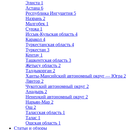
Элиста
1
Астана
6
Республика Ингушетия
5
Назрань
2
Малгобек
1
Сунжа
1
Иссык-Кульская область
4
Каракол
4
Туркестанская область
4
Туркестан
3
Кентау
1
Ташкентская область
3
Жетысу область
2
Талдыкорган
2
Ханты-Мансийский автономный округ — Югра
2
Лянтор
2
Чукотский автономный округ
2
Анадырь
2
Ненецкий автономный округ
2
Нарьян-Мар
2
Ош
2
Таласская область
1
Талас
1
Ошская область
1
Статьи и обзоры