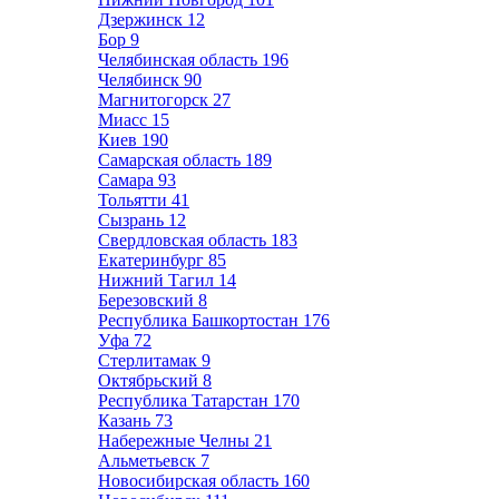
Дзержинск
12
Бор
9
Челябинская область
196
Челябинск
90
Магнитогорск
27
Миасс
15
Киев
190
Самарская область
189
Самара
93
Тольятти
41
Сызрань
12
Свердловская область
183
Екатеринбург
85
Нижний Тагил
14
Березовский
8
Республика Башкортостан
176
Уфа
72
Стерлитамак
9
Октябрьский
8
Республика Татарстан
170
Казань
73
Набережные Челны
21
Альметьевск
7
Новосибирская область
160