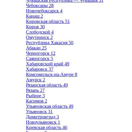
Чувашская Республика — Чувашия
51
Чебоксары
28
Новочебоксарск
4
Канаш
2
Кировская область
51
Киров
30
Слободской
4
Омутнинск
2
Республика Хакасия
50
Абакан
25
Черногорск
12
Саяногорск
5
Хабаровский край
49
Хабаровск
37
Комсомольск-на-Амуре
8
Амурск
2
Рязанская область
49
Рязань
27
Рыбное
3
Касимов
2
Ульяновская область
49
Ульяновск
31
Димитровград
3
Новоульяновск
1
Киевская область
46