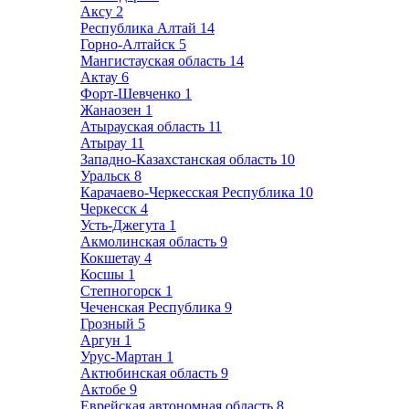
Аксу
2
Республика Алтай
14
Горно-Алтайск
5
Мангистауская область
14
Актау
6
Форт-Шевченко
1
Жанаозен
1
Атырауская область
11
Атырау
11
Западно-Казахстанская область
10
Уральск
8
Карачаево-Черкесская Республика
10
Черкесск
4
Усть-Джегута
1
Акмолинская область
9
Кокшетау
4
Косшы
1
Степногорск
1
Чеченская Республика
9
Грозный
5
Аргун
1
Урус-Мартан
1
Актюбинская область
9
Актобе
9
Еврейская автономная область
8