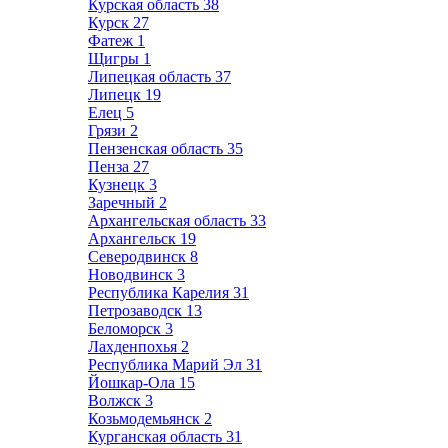
Курская область
38
Курск
27
Фатеж
1
Щигры
1
Липецкая область
37
Липецк
19
Елец
5
Грязи
2
Пензенская область
35
Пенза
27
Кузнецк
3
Заречный
2
Архангельская область
33
Архангельск
19
Северодвинск
8
Новодвинск
3
Республика Карелия
31
Петрозаводск
13
Беломорск
3
Лахденпохья
2
Республика Марий Эл
31
Йошкар-Ола
15
Волжск
3
Козьмодемьянск
2
Курганская область
31