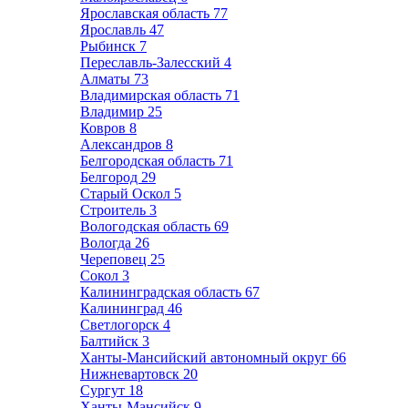
Ярославская область
77
Ярославль
47
Рыбинск
7
Переславль-Залесский
4
Алматы
73
Владимирская область
71
Владимир
25
Ковров
8
Александров
8
Белгородская область
71
Белгород
29
Старый Оскол
5
Строитель
3
Вологодская область
69
Вологда
26
Череповец
25
Сокол
3
Калининградская область
67
Калининград
46
Светлогорск
4
Балтийск
3
Ханты-Мансийский автономный округ
66
Нижневартовск
20
Сургут
18
Ханты-Мансийск
9