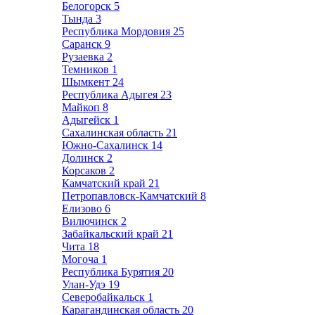
Белогорск
5
Тында
3
Республика Мордовия
25
Саранск
9
Рузаевка
2
Темников
1
Шымкент
24
Республика Адыгея
23
Майкоп
8
Адыгейск
1
Сахалинская область
21
Южно-Сахалинск
14
Долинск
2
Корсаков
2
Камчатский край
21
Петропавловск-Камчатский
8
Елизово
6
Вилючинск
2
Забайкальский край
21
Чита
18
Могоча
1
Республика Бурятия
20
Улан-Удэ
19
Северобайкальск
1
Карагандинская область
20