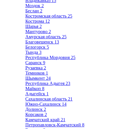
Владикавказ
15
Моздок
2
Беслан
2
Костромская область
25
Кострома
12
Шарья
2
Мантурово
2
Амурская область
25
Благовещенск
13
Белогорск
5
Тында
3
Республика Мордовия
25
Саранск
9
Рузаевка
2
Темников
1
Шымкент
24
Республика Адыгея
23
Майкоп
8
Адыгейск
1
Сахалинская область
21
Южно-Сахалинск
14
Долинск
2
Корсаков
2
Камчатский край
21
Петропавловск-Камчатский
8