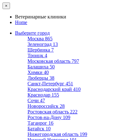
×
Ветеринарные клиники
Home
Выберите город
Москва
865
Зеленоград
13
Щербинка
7
Троицк
4
Московская область
797
Балашиха
50
Химки
40
Люберцы
38
Санкт-Петербург
451
Краснодарский край
410
Краснодар
155
Сочи
47
Новороссийск
28
Ростовская область
222
Ростов-на-Дону
109
Таганрог
16
Батайск
10
Нижегородская область
199
Нижний Новгород
101