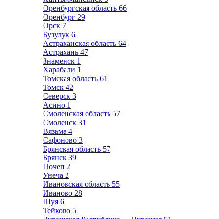
Оренбургская область
66
Оренбург
29
Орск
7
Бузулук
6
Астраханская область
64
Астрахань
47
Знаменск
1
Харабали
1
Томская область
61
Томск
42
Северск
3
Асино
1
Смоленская область
57
Смоленск
31
Вязьма
4
Сафоново
3
Брянская область
57
Брянск
39
Почеп
2
Унеча
2
Ивановская область
55
Иваново
28
Шуя
6
Тейково
5