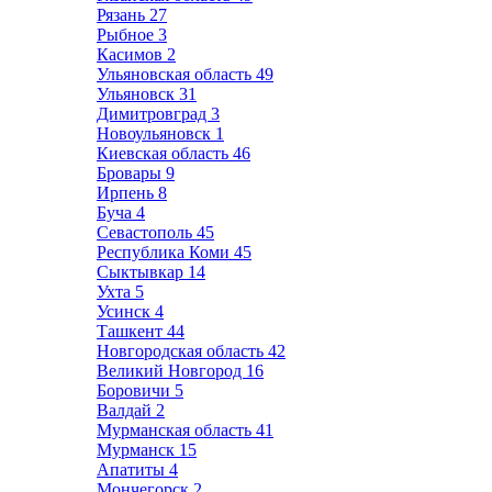
Рязань
27
Рыбное
3
Касимов
2
Ульяновская область
49
Ульяновск
31
Димитровград
3
Новоульяновск
1
Киевская область
46
Бровары
9
Ирпень
8
Буча
4
Севастополь
45
Республика Коми
45
Сыктывкар
14
Ухта
5
Усинск
4
Ташкент
44
Новгородская область
42
Великий Новгород
16
Боровичи
5
Валдай
2
Мурманская область
41
Мурманск
15
Апатиты
4
Мончегорск
2