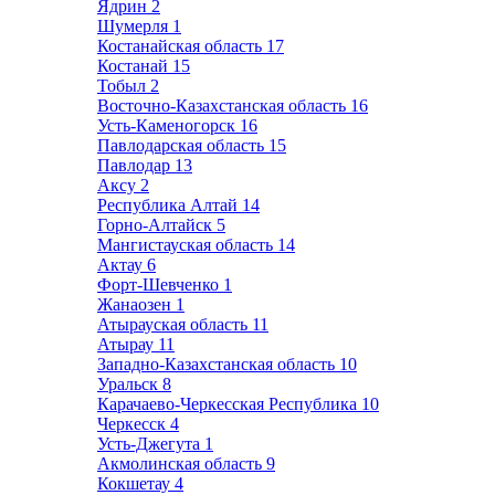
Ядрин
2
Шумерля
1
Костанайская область
17
Костанай
15
Тобыл
2
Восточно-Казахстанская область
16
Усть-Каменогорск
16
Павлодарская область
15
Павлодар
13
Аксу
2
Республика Алтай
14
Горно-Алтайск
5
Мангистауская область
14
Актау
6
Форт-Шевченко
1
Жанаозен
1
Атырауская область
11
Атырау
11
Западно-Казахстанская область
10
Уральск
8
Карачаево-Черкесская Республика
10
Черкесск
4
Усть-Джегута
1
Акмолинская область
9
Кокшетау
4