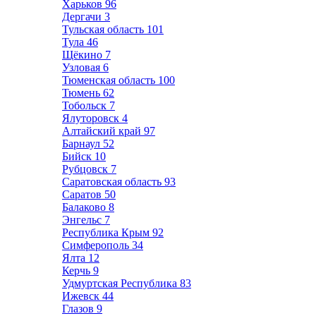
Харьков
96
Дергачи
3
Тульская область
101
Тула
46
Щёкино
7
Узловая
6
Тюменская область
100
Тюмень
62
Тобольск
7
Ялуторовск
4
Алтайский край
97
Барнаул
52
Бийск
10
Рубцовск
7
Саратовская область
93
Саратов
50
Балаково
8
Энгельс
7
Республика Крым
92
Симферополь
34
Ялта
12
Керчь
9
Удмуртская Республика
83
Ижевск
44
Глазов
9