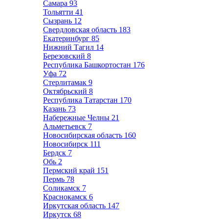
Самара
93
Тольятти
41
Сызрань
12
Свердловская область
183
Екатеринбург
85
Нижний Тагил
14
Березовский
8
Республика Башкортостан
176
Уфа
72
Стерлитамак
9
Октябрьский
8
Республика Татарстан
170
Казань
73
Набережные Челны
21
Альметьевск
7
Новосибирская область
160
Новосибирск
111
Бердск
7
Обь
2
Пермский край
151
Пермь
78
Соликамск
7
Краснокамск
6
Иркутская область
147
Иркутск
68