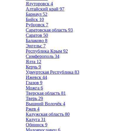
Ялуторовск
4
Алтайский край
97
Барнаул
52
Бийск
10
Рубцовск
7
Саратовская область
93
Саратов
50
Балаково
8
Энгельс
7
Республика Крым
92
Симферополь
34
Ялта
12
Керчь
9
Удмуртская Республика
83
Ижевск
44
Глазов
9
Можга
6
Тверская область
81
Тверь
29
Вышний Волочёк
4
Ржев
4
Калужская область
80
Калуга
31
Обнинск
9
Малоярославец
6