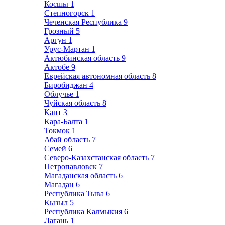
Косшы
1
Степногорск
1
Чеченская Республика
9
Грозный
5
Аргун
1
Урус-Мартан
1
Актюбинская область
9
Актобе
9
Еврейская автономная область
8
Биробиджан
4
Облучье
1
Чуйская область
8
Кант
3
Кара-Балта
1
Токмок
1
Абай область
7
Семей
6
Северо-Казахстанская область
7
Петропавловск
7
Магаданская область
6
Магадан
6
Республика Тыва
6
Кызыл
5
Республика Калмыкия
6
Лагань
1