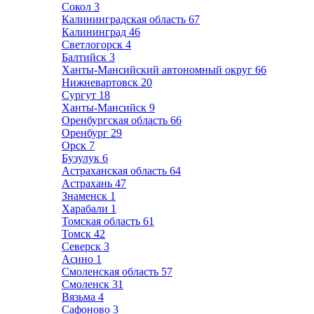
Сокол
3
Калининградская область
67
Калининград
46
Светлогорск
4
Балтийск
3
Ханты-Мансийский автономный округ
66
Нижневартовск
20
Сургут
18
Ханты-Мансийск
9
Оренбургская область
66
Оренбург
29
Орск
7
Бузулук
6
Астраханская область
64
Астрахань
47
Знаменск
1
Харабали
1
Томская область
61
Томск
42
Северск
3
Асино
1
Смоленская область
57
Смоленск
31
Вязьма
4
Сафоново
3