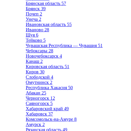
Брянская область
57
Брянск
39
Почеп
2
Унеча
2
Ивановская область
55
Иваново
28
Шуя
6
Тейково
5
Чувашская Республика — Чувашия
51
Чебоксары
28
Новочебоксарск
4
Канаш
2
Кировская область
51
Киров
30
Слободской
4
Омутнинск
2
Республика Хакасия
50
Абакан
25
Черногорск
12
Саяногорск
5
Хабаровский край
49
Хабаровск
37
Комсомольск-на-Амуре
8
Амурск
2
Рязанская область
49