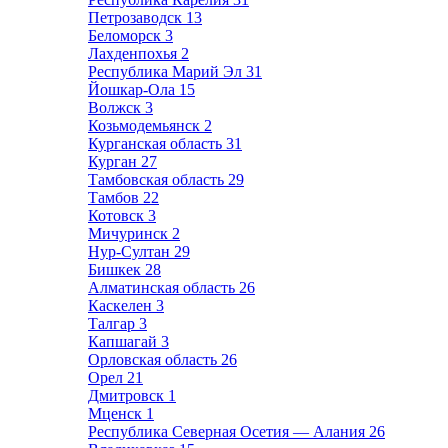
Петрозаводск
13
Беломорск
3
Лахденпохья
2
Республика Марий Эл
31
Йошкар-Ола
15
Волжск
3
Козьмодемьянск
2
Курганская область
31
Курган
27
Тамбовская область
29
Тамбов
22
Котовск
3
Мичуринск
2
Нур-Султан
29
Бишкек
28
Алматинская область
26
Каскелен
3
Талгар
3
Капшагай
3
Орловская область
26
Орел
21
Дмитровск
1
Мценск
1
Республика Северная Осетия — Алания
26