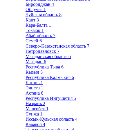
Биробиджан
4
Облучье
1
Чуйская область
8
Кант
3
Кара-Балта
1
Токмок
1
Абай область
7
Семей
6
Северо-Казахстанская область
7
Петропавловск
7
Магаданская область
6
Магадан
6
Республика Тыва
6
Кызыл
5
Республика Калмыкия
6
Лагань
1
Элиста
1
Астана
6
Республика Ингушетия
5
Назрань
2
Малгобек
1
Сунжа
1
Иссык-Кульская область
4
Каракол
4
Туркестанская область
4