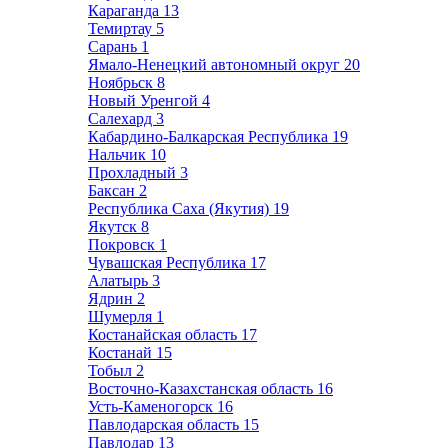
Караганда
13
Темиртау
5
Сарань
1
Ямало-Ненецкий автономный округ
20
Ноябрьск
8
Новый Уренгой
4
Салехард
3
Кабардино-Балкарская Республика
19
Нальчик
10
Прохладный
3
Баксан
2
Республика Саха (Якутия)
19
Якутск
8
Покровск
1
Чувашская Республика
17
Алатырь
3
Ядрин
2
Шумерля
1
Костанайская область
17
Костанай
15
Тобыл
2
Восточно-Казахстанская область
16
Усть-Каменогорск
16
Павлодарская область
15
Павлодар
13