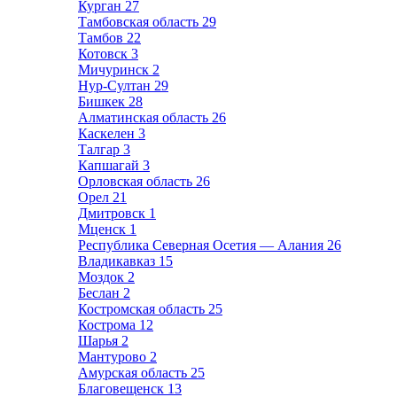
Курган
27
Тамбовская область
29
Тамбов
22
Котовск
3
Мичуринск
2
Нур-Султан
29
Бишкек
28
Алматинская область
26
Каскелен
3
Талгар
3
Капшагай
3
Орловская область
26
Орел
21
Дмитровск
1
Мценск
1
Республика Северная Осетия — Алания
26
Владикавказ
15
Моздок
2
Беслан
2
Костромская область
25
Кострома
12
Шарья
2
Мантурово
2
Амурская область
25
Благовещенск
13