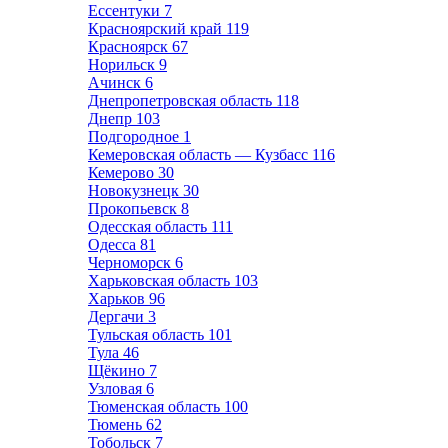
Ессентуки
7
Красноярский край
119
Красноярск
67
Норильск
9
Ачинск
6
Днепропетровская область
118
Днепр
103
Подгородное
1
Кемеровская область — Кузбасс
116
Кемерово
30
Новокузнецк
30
Прокопьевск
8
Одесская область
111
Одесса
81
Черноморск
6
Харьковская область
103
Харьков
96
Дергачи
3
Тульская область
101
Тула
46
Щёкино
7
Узловая
6
Тюменская область
100
Тюмень
62
Тобольск
7