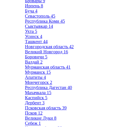
Бровары
9
Ирпень
8
Буча
4
Севастополь
45
Республика Коми
45
Сыктывкар
14
Ухта
5
Усинск
4
Ташкент
44
Новгородская область
42
Великий Новгород
16
Боровичи
5
Валдай
2
Мурманская область
41
Мурманск
15
Апатиты
4
Мончегорск
2
Республика Дагестан
40
Махачкала
15
Каспийск
5
Дербент
3
Псковская область
39
Псков
12
Великие Луки
8
Себеж
1