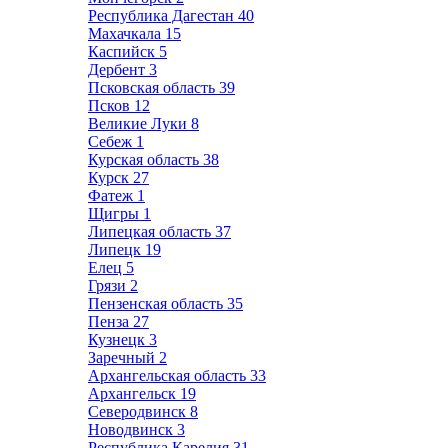
Республика Дагестан
40
Махачкала
15
Каспийск
5
Дербент
3
Псковская область
39
Псков
12
Великие Луки
8
Себеж
1
Курская область
38
Курск
27
Фатеж
1
Щигры
1
Липецкая область
37
Липецк
19
Елец
5
Грязи
2
Пензенская область
35
Пенза
27
Кузнецк
3
Заречный
2
Архангельская область
33
Архангельск
19
Северодвинск
8
Новодвинск
3
Республика Карелия
31