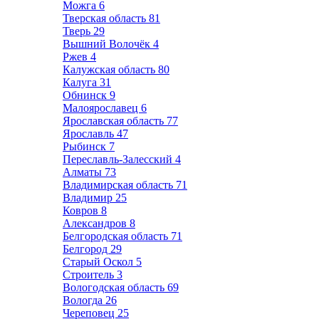
Можга
6
Тверская область
81
Тверь
29
Вышний Волочёк
4
Ржев
4
Калужская область
80
Калуга
31
Обнинск
9
Малоярославец
6
Ярославская область
77
Ярославль
47
Рыбинск
7
Переславль-Залесский
4
Алматы
73
Владимирская область
71
Владимир
25
Ковров
8
Александров
8
Белгородская область
71
Белгород
29
Старый Оскол
5
Строитель
3
Вологодская область
69
Вологда
26
Череповец
25