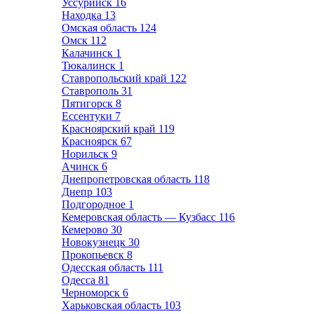
Уссурийск
16
Находка
13
Омская область
124
Омск
112
Калачинск
1
Тюкалинск
1
Ставропольский край
122
Ставрополь
31
Пятигорск
8
Ессентуки
7
Красноярский край
119
Красноярск
67
Норильск
9
Ачинск
6
Днепропетровская область
118
Днепр
103
Подгородное
1
Кемеровская область — Кузбасс
116
Кемерово
30
Новокузнецк
30
Прокопьевск
8
Одесская область
111
Одесса
81
Черноморск
6
Харьковская область
103