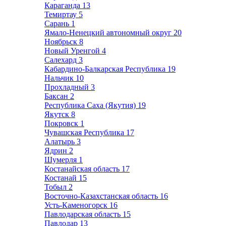
Караганда
13
Темиртау
5
Сарань
1
Ямало-Ненецкий автономный округ
20
Ноябрьск
8
Новый Уренгой
4
Салехард
3
Кабардино-Балкарская Республика
19
Нальчик
10
Прохладный
3
Баксан
2
Республика Саха (Якутия)
19
Якутск
8
Покровск
1
Чувашская Республика
17
Алатырь
3
Ядрин
2
Шумерля
1
Костанайская область
17
Костанай
15
Тобыл
2
Восточно-Казахстанская область
16
Усть-Каменогорск
16
Павлодарская область
15
Павлодар
13