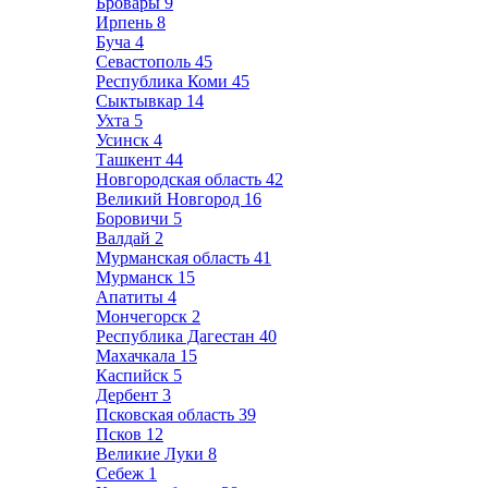
Бровары
9
Ирпень
8
Буча
4
Севастополь
45
Республика Коми
45
Сыктывкар
14
Ухта
5
Усинск
4
Ташкент
44
Новгородская область
42
Великий Новгород
16
Боровичи
5
Валдай
2
Мурманская область
41
Мурманск
15
Апатиты
4
Мончегорск
2
Республика Дагестан
40
Махачкала
15
Каспийск
5
Дербент
3
Псковская область
39
Псков
12
Великие Луки
8
Себеж
1