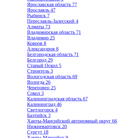
Ярославская область
77
Ярославль
47
Рыбинск
7
Переславль-Залесский
4
Алматы
73
Владимирская область
71
Владимир
25
Ковров
8
Александров
8
Белгородская область
71
Белгород
29
Старый Оскол
5
Строитель
3
Вологодская область
69
Вологда
26
Череповец
25
Сокол
3
Калининградская область
67
Калининград
46
Светлогорск
4
Балтийск
3
Ханты-Мансийский автономный округ
66
Нижневартовск
20
Сургут
18
Ханты-Мансийск
9