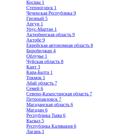
Косшы
1
Степногорск
1
Чеченская Республика
9
Грозный
5
Аргун
1
Урус-Мартан
1
Актюбинская область
9
Актобе
9
Еврейская автономная область
8
Биробиджан
4
Облучье
1
Чуйская область
8
Кант
3
Кара-Балта
1
Токмок
1
Абай область
7
Семей
6
Северо-Казахстанская область
7
Петропавловск
7
Магаданская область
6
Магадан
6
Республика Тыва
6
Кызыл
5
Республика Калмыкия
6
Лагань
1