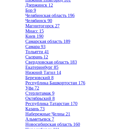
Дзержинск
12
Бор
9
Челябинская область
196
Челябинск
90
Магнитогорск
27
Миасс
15
Киев
190
Самарская область
189
Самара
93
Тольятти
41
Сызрань
12
Свердловская область
183
Екатеринбург
85
Нижний Тагил
14
Березовский
8
Республика Башкортостан
176
Уфа
72
Стерлитамак
9
Октябрьский
8
Республика Татарстан
170
Казань
73
Набережные Челны
21
Альметьевск
7
Новосибирская область
160