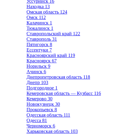
Уссурийск
16
Находка
13
Омская область
124
Омск
112
Калачинск
1
Тюкалинск
1
Ставропольский край
122
Ставрополь
31
Пятигорск
8
Ессентуки
7
Красноярский край
119
Красноярск
67
Норильск
9
Ачинск
6
Днепропетровская область
118
Днепр
103
Подгородное
1
Кемеровская область — Кузбасс
116
Кемерово
30
Новокузнецк
30
Прокопьевск
8
Одесская область
111
Одесса
81
Черноморск
6
Харьковская область
103