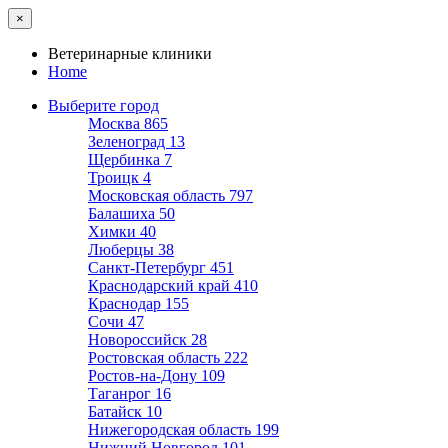
×
Ветеринарные клиники
Home
Выберите город
Москва
865
Зеленоград
13
Щербинка
7
Троицк
4
Московская область
797
Балашиха
50
Химки
40
Люберцы
38
Санкт-Петербург
451
Краснодарский край
410
Краснодар
155
Сочи
47
Новороссийск
28
Ростовская область
222
Ростов-на-Дону
109
Таганрог
16
Батайск
10
Нижегородская область
199
Нижний Новгород
101