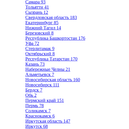
Самара
93
Тольятти
41
Сызрань
12
Свердловская область
183
Екатеринбург
85
Нижний Тагил
14
Березовский
8
Республика Башкортостан
176
Уфа
72
Стерлитамак
9
Октябрьский
8
Республика Татарстан
170
Казань
73
Набережные Челны
21
Альметьевск
7
Новосибирская область
160
Новосибирск
111
Бердск
7
Обь
2
Пермский край
151
Пермь
78
Соликамск
7
Краснокамск
6
Иркутская область
147
Иркутск
68