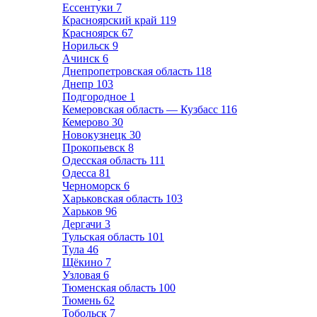
Ессентуки
7
Красноярский край
119
Красноярск
67
Норильск
9
Ачинск
6
Днепропетровская область
118
Днепр
103
Подгородное
1
Кемеровская область — Кузбасс
116
Кемерово
30
Новокузнецк
30
Прокопьевск
8
Одесская область
111
Одесса
81
Черноморск
6
Харьковская область
103
Харьков
96
Дергачи
3
Тульская область
101
Тула
46
Щёкино
7
Узловая
6
Тюменская область
100
Тюмень
62
Тобольск
7