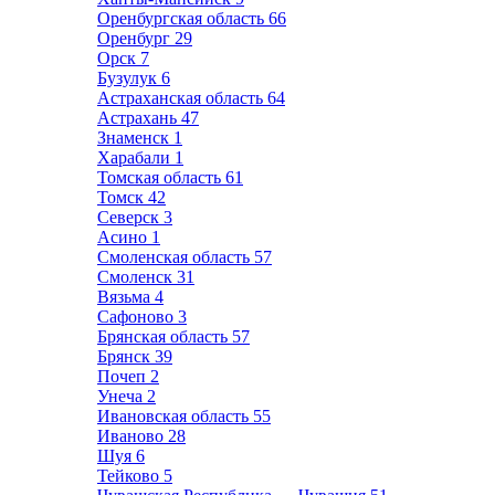
Оренбургская область
66
Оренбург
29
Орск
7
Бузулук
6
Астраханская область
64
Астрахань
47
Знаменск
1
Харабали
1
Томская область
61
Томск
42
Северск
3
Асино
1
Смоленская область
57
Смоленск
31
Вязьма
4
Сафоново
3
Брянская область
57
Брянск
39
Почеп
2
Унеча
2
Ивановская область
55
Иваново
28
Шуя
6
Тейково
5