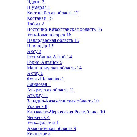
Ядрин
2
Шумерля
1
Костанайская область
17
Костанай
15
Тобыл
2
Восточно-Казахстанская область
16
Усть-Каменогорск
16
Павлодарская область
15
Павлодар
13
Аксу
2
Республика Алтай
14
Горно-Алтайск
5
Мангистауская область
14
Актау
6
Форт-Шевченко
1
Жанаозен
1
Атырауская область
11
Атырау
11
Западно-Казахстанская область
10
Уральск
8
Карачаево-Черкесская Республика
10
Черкесск
4
Усть-Джегута
1
Акмолинская область
9
Кокшетау
4