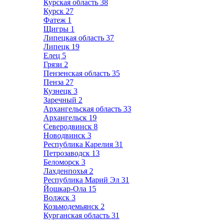
Курская область
38
Курск
27
Фатеж
1
Щигры
1
Липецкая область
37
Липецк
19
Елец
5
Грязи
2
Пензенская область
35
Пенза
27
Кузнецк
3
Заречный
2
Архангельская область
33
Архангельск
19
Северодвинск
8
Новодвинск
3
Республика Карелия
31
Петрозаводск
13
Беломорск
3
Лахденпохья
2
Республика Марий Эл
31
Йошкар-Ола
15
Волжск
3
Козьмодемьянск
2
Курганская область
31