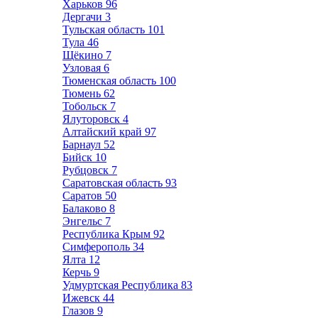
Харьков
96
Дергачи
3
Тульская область
101
Тула
46
Щёкино
7
Узловая
6
Тюменская область
100
Тюмень
62
Тобольск
7
Ялуторовск
4
Алтайский край
97
Барнаул
52
Бийск
10
Рубцовск
7
Саратовская область
93
Саратов
50
Балаково
8
Энгельс
7
Республика Крым
92
Симферополь
34
Ялта
12
Керчь
9
Удмуртская Республика
83
Ижевск
44
Глазов
9