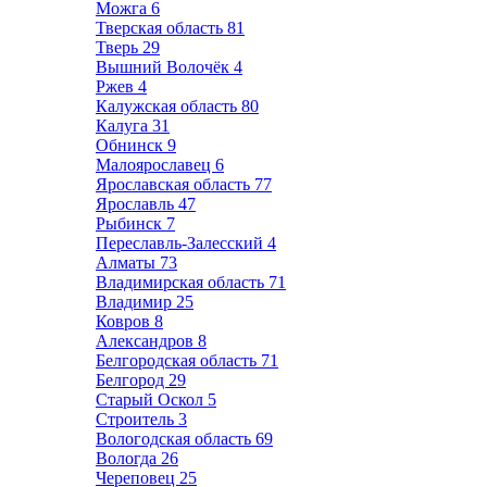
Можга
6
Тверская область
81
Тверь
29
Вышний Волочёк
4
Ржев
4
Калужская область
80
Калуга
31
Обнинск
9
Малоярославец
6
Ярославская область
77
Ярославль
47
Рыбинск
7
Переславль-Залесский
4
Алматы
73
Владимирская область
71
Владимир
25
Ковров
8
Александров
8
Белгородская область
71
Белгород
29
Старый Оскол
5
Строитель
3
Вологодская область
69
Вологда
26
Череповец
25