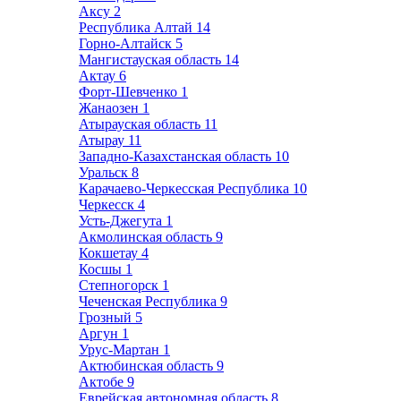
Аксу
2
Республика Алтай
14
Горно-Алтайск
5
Мангистауская область
14
Актау
6
Форт-Шевченко
1
Жанаозен
1
Атырауская область
11
Атырау
11
Западно-Казахстанская область
10
Уральск
8
Карачаево-Черкесская Республика
10
Черкесск
4
Усть-Джегута
1
Акмолинская область
9
Кокшетау
4
Косшы
1
Степногорск
1
Чеченская Республика
9
Грозный
5
Аргун
1
Урус-Мартан
1
Актюбинская область
9
Актобе
9
Еврейская автономная область
8