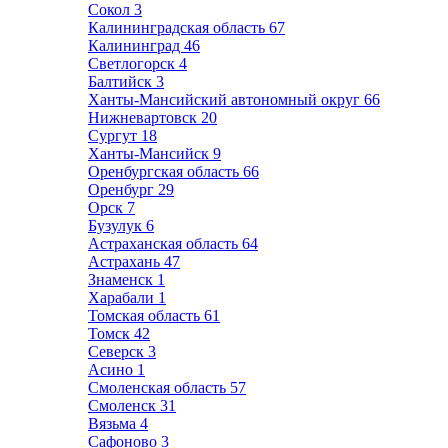
Сокол
3
Калининградская область
67
Калининград
46
Светлогорск
4
Балтийск
3
Ханты-Мансийский автономный округ
66
Нижневартовск
20
Сургут
18
Ханты-Мансийск
9
Оренбургская область
66
Оренбург
29
Орск
7
Бузулук
6
Астраханская область
64
Астрахань
47
Знаменск
1
Харабали
1
Томская область
61
Томск
42
Северск
3
Асино
1
Смоленская область
57
Смоленск
31
Вязьма
4
Сафоново
3