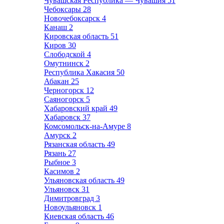
Чувашская Республика — Чувашия
51
Чебоксары
28
Новочебоксарск
4
Канаш
2
Кировская область
51
Киров
30
Слободской
4
Омутнинск
2
Республика Хакасия
50
Абакан
25
Черногорск
12
Саяногорск
5
Хабаровский край
49
Хабаровск
37
Комсомольск-на-Амуре
8
Амурск
2
Рязанская область
49
Рязань
27
Рыбное
3
Касимов
2
Ульяновская область
49
Ульяновск
31
Димитровград
3
Новоульяновск
1
Киевская область
46