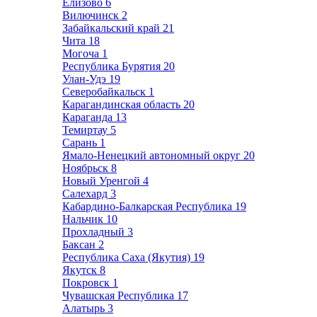
Елизово
6
Вилючинск
2
Забайкальский край
21
Чита
18
Могоча
1
Республика Бурятия
20
Улан-Удэ
19
Северобайкальск
1
Карагандинская область
20
Караганда
13
Темиртау
5
Сарань
1
Ямало-Ненецкий автономный округ
20
Ноябрьск
8
Новый Уренгой
4
Салехард
3
Кабардино-Балкарская Республика
19
Нальчик
10
Прохладный
3
Баксан
2
Республика Саха (Якутия)
19
Якутск
8
Покровск
1
Чувашская Республика
17
Алатырь
3