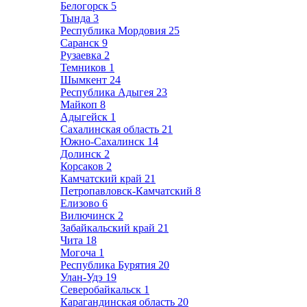
Белогорск
5
Тында
3
Республика Мордовия
25
Саранск
9
Рузаевка
2
Темников
1
Шымкент
24
Республика Адыгея
23
Майкоп
8
Адыгейск
1
Сахалинская область
21
Южно-Сахалинск
14
Долинск
2
Корсаков
2
Камчатский край
21
Петропавловск-Камчатский
8
Елизово
6
Вилючинск
2
Забайкальский край
21
Чита
18
Могоча
1
Республика Бурятия
20
Улан-Удэ
19
Северобайкальск
1
Карагандинская область
20