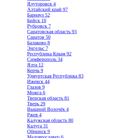
Ялуторовск
4
Алтайский край
97
Барнаул
52
Бийск
10
Рубцовск
7
Саратовская область
93
Саратов
50
Балаково
8
Энгельс
7
Республика Крым
92
Симферополь
34
Ялта
12
Керчь
9
Удмуртская Республика
83
Ижевск
44
Глазов
9
Можга
6
Тверская область
81
Тверь
29
Вышний Волочёк
4
Ржев
4
Калужская область
80
Калуга
31
Обнинск
9
Малоярославец
6