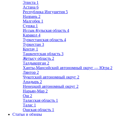
Элиста
1
Астана
6
Республика Ингушетия
5
Назрань
2
Малгобек
1
Сунжа
1
Иссык-Кульская область
4
Каракол
4
Туркестанская область
4
Туркестан
3
Кентау
1
Ташкентская область
3
Жетысу область
2
Талдыкорган
2
Ханты-Мансийский автономный округ — Югра
2
Лянтор
2
Чукотский автономный округ
2
Анадырь
2
Ненецкий автономный округ
2
Нарьян-Мар
2
Ош
2
Таласская область
1
Талас
1
Ошская область
1
Статьи и обзоры