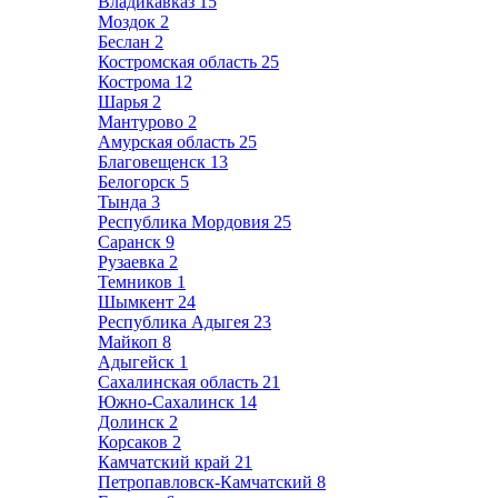
Владикавказ
15
Моздок
2
Беслан
2
Костромская область
25
Кострома
12
Шарья
2
Мантурово
2
Амурская область
25
Благовещенск
13
Белогорск
5
Тында
3
Республика Мордовия
25
Саранск
9
Рузаевка
2
Темников
1
Шымкент
24
Республика Адыгея
23
Майкоп
8
Адыгейск
1
Сахалинская область
21
Южно-Сахалинск
14
Долинск
2
Корсаков
2
Камчатский край
21
Петропавловск-Камчатский
8