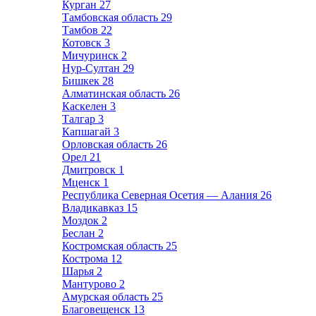
Курган
27
Тамбовская область
29
Тамбов
22
Котовск
3
Мичуринск
2
Нур-Султан
29
Бишкек
28
Алматинская область
26
Каскелен
3
Талгар
3
Капшагай
3
Орловская область
26
Орел
21
Дмитровск
1
Мценск
1
Республика Северная Осетия — Алания
26
Владикавказ
15
Моздок
2
Беслан
2
Костромская область
25
Кострома
12
Шарья
2
Мантурово
2
Амурская область
25
Благовещенск
13