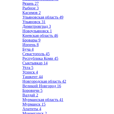
Рязань
27
Рыбное
3
Касимов
2
Ульяновская область
49
Ульяновск
31
Димитровград
3
Новоульяновск
1
Киевская область
46
Бровары
9
Ирпень
8
Буча
4
Севастополь
45
Республика Коми
45
Сыктывкар
14
Ухта
5
Усинск
4
Ташкент
44
Новгородская область
42
Великий Новгород
16
Боровичи
5
Валдай
2
Мурманская область
41
Мурманск
15
Апатиты
4
Мончегорск
2