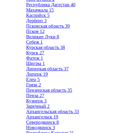
Республика Дагестан
40
Махачкала
15
Каспийск
5
Дербент
3
Псковская область
39
Псков
12
Великие Луки
8
Себеж
1
Курская область
38
Курск
27
Фатеж
1
Щигры
1
Липецкая область
37
Липецк
19
Елец
5
Грязи
2
Пензенская область
35
Пенза
27
Кузнецк
3
Заречный
2
Архангельская область
33
Архангельск
19
Северодвинск
8
Новодвинск
3
Республика Карелия
31