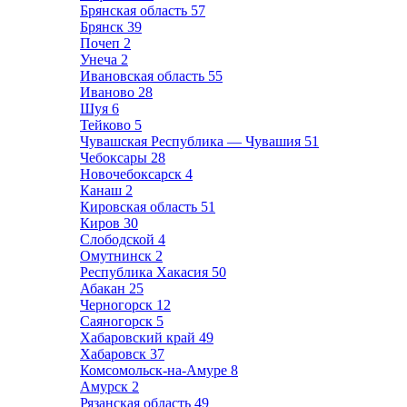
Брянская область
57
Брянск
39
Почеп
2
Унеча
2
Ивановская область
55
Иваново
28
Шуя
6
Тейково
5
Чувашская Республика — Чувашия
51
Чебоксары
28
Новочебоксарск
4
Канаш
2
Кировская область
51
Киров
30
Слободской
4
Омутнинск
2
Республика Хакасия
50
Абакан
25
Черногорск
12
Саяногорск
5
Хабаровский край
49
Хабаровск
37
Комсомольск-на-Амуре
8
Амурск
2
Рязанская область
49