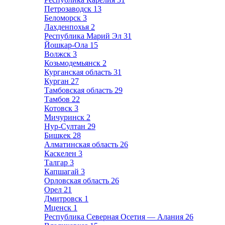
Петрозаводск
13
Беломорск
3
Лахденпохья
2
Республика Марий Эл
31
Йошкар-Ола
15
Волжск
3
Козьмодемьянск
2
Курганская область
31
Курган
27
Тамбовская область
29
Тамбов
22
Котовск
3
Мичуринск
2
Нур-Султан
29
Бишкек
28
Алматинская область
26
Каскелен
3
Талгар
3
Капшагай
3
Орловская область
26
Орел
21
Дмитровск
1
Мценск
1
Республика Северная Осетия — Алания
26