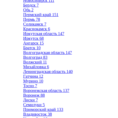
Новосибирск
111
Бердск
7
Обь
2
Пермский край
151
Пермь
78
Соликамск
7
Краснокамск
6
Иркутская область
147
Иркутск
68
Ангарск
15
Братск
10
Волгоградская область
147
Волгоград
83
Волжский
11
Михайловка
6
Ленинградская область
140
Гатчина
12
Мурино
10
Тосно
7
Воронежская область
137
Воронеж
88
Лиски
7
Семилуки
5
Приморский край
133
Владивосток
38