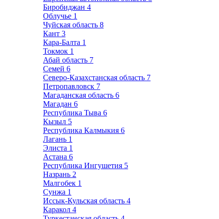
Биробиджан
4
Облучье
1
Чуйская область
8
Кант
3
Кара-Балта
1
Токмок
1
Абай область
7
Семей
6
Северо-Казахстанская область
7
Петропавловск
7
Магаданская область
6
Магадан
6
Республика Тыва
6
Кызыл
5
Республика Калмыкия
6
Лагань
1
Элиста
1
Астана
6
Республика Ингушетия
5
Назрань
2
Малгобек
1
Сунжа
1
Иссык-Кульская область
4
Каракол
4
Туркестанская область
4