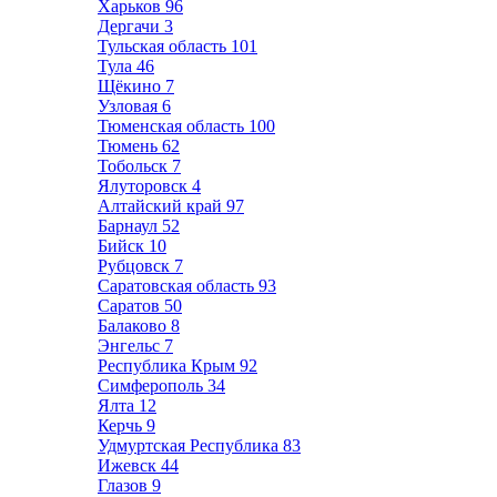
Харьков
96
Дергачи
3
Тульская область
101
Тула
46
Щёкино
7
Узловая
6
Тюменская область
100
Тюмень
62
Тобольск
7
Ялуторовск
4
Алтайский край
97
Барнаул
52
Бийск
10
Рубцовск
7
Саратовская область
93
Саратов
50
Балаково
8
Энгельс
7
Республика Крым
92
Симферополь
34
Ялта
12
Керчь
9
Удмуртская Республика
83
Ижевск
44
Глазов
9