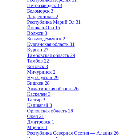
Петрозаводск
13
Беломорск
3
Лахденпохья
2
Республика Марий Эл
31
Йошкар-Ола
15
Волжск
3
Козьмодемьянск
2
Курганская область
31
Курган
27
Тамбовская область
29
Тамбов
22
Котовск
3
Мичуринск
2
Нур-Султан
29
Бишкек
28
Алматинская область
26
Каскелен
3
Талгар
3
Капшагай
3
Орловская область
26
Орел
21
Дмитровск
1
Мценск
1
Республика Северная Осетия — Алания
26