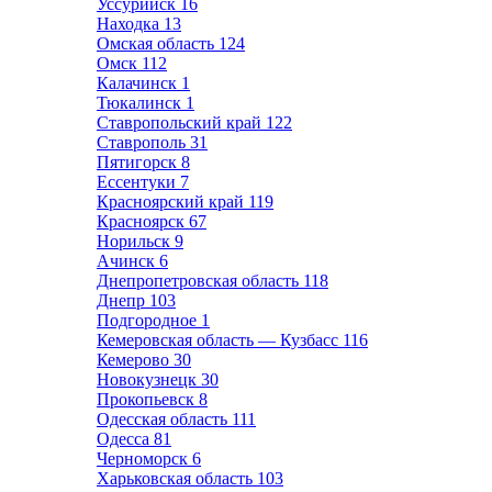
Уссурийск
16
Находка
13
Омская область
124
Омск
112
Калачинск
1
Тюкалинск
1
Ставропольский край
122
Ставрополь
31
Пятигорск
8
Ессентуки
7
Красноярский край
119
Красноярск
67
Норильск
9
Ачинск
6
Днепропетровская область
118
Днепр
103
Подгородное
1
Кемеровская область — Кузбасс
116
Кемерово
30
Новокузнецк
30
Прокопьевск
8
Одесская область
111
Одесса
81
Черноморск
6
Харьковская область
103