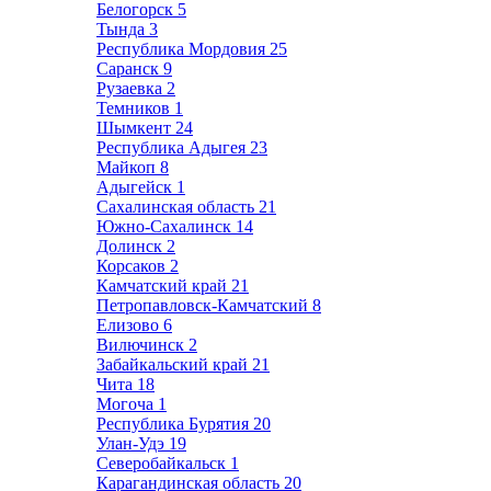
Белогорск
5
Тында
3
Республика Мордовия
25
Саранск
9
Рузаевка
2
Темников
1
Шымкент
24
Республика Адыгея
23
Майкоп
8
Адыгейск
1
Сахалинская область
21
Южно-Сахалинск
14
Долинск
2
Корсаков
2
Камчатский край
21
Петропавловск-Камчатский
8
Елизово
6
Вилючинск
2
Забайкальский край
21
Чита
18
Могоча
1
Республика Бурятия
20
Улан-Удэ
19
Северобайкальск
1
Карагандинская область
20