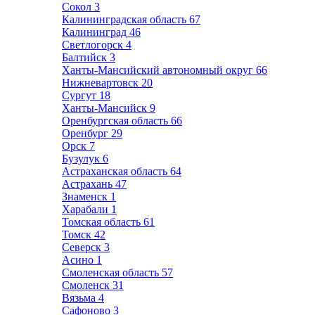
Сокол
3
Калининградская область
67
Калининград
46
Светлогорск
4
Балтийск
3
Ханты-Мансийский автономный округ
66
Нижневартовск
20
Сургут
18
Ханты-Мансийск
9
Оренбургская область
66
Оренбург
29
Орск
7
Бузулук
6
Астраханская область
64
Астрахань
47
Знаменск
1
Харабали
1
Томская область
61
Томск
42
Северск
3
Асино
1
Смоленская область
57
Смоленск
31
Вязьма
4
Сафоново
3