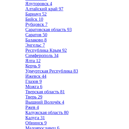
Ялуторовск
4
Алтайский край
97
Барнаул
52
Бийск
10
Рубцовск
7
Саратовская область
93
Саратов
50
Балаково
8
Энгельс
7
Республика Крым
92
Симферополь
34
Ялта
12
Керчь
9
Удмуртская Республика
83
Ижевск
44
Глазов
9
Можга
6
Тверская область
81
Тверь
29
Вышний Волочёк
4
Ржев
4
Калужская область
80
Калуга
31
Обнинск
9
Малоярославец
6