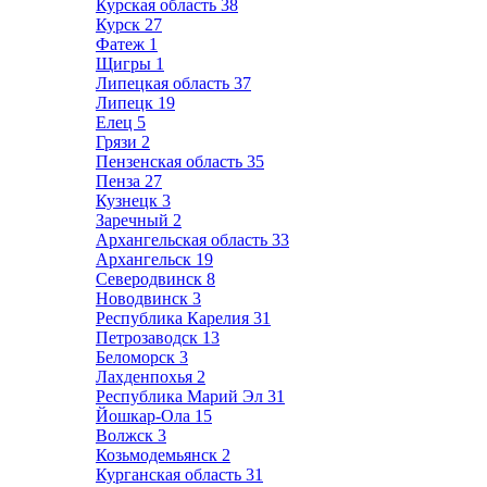
Курская область
38
Курск
27
Фатеж
1
Щигры
1
Липецкая область
37
Липецк
19
Елец
5
Грязи
2
Пензенская область
35
Пенза
27
Кузнецк
3
Заречный
2
Архангельская область
33
Архангельск
19
Северодвинск
8
Новодвинск
3
Республика Карелия
31
Петрозаводск
13
Беломорск
3
Лахденпохья
2
Республика Марий Эл
31
Йошкар-Ола
15
Волжск
3
Козьмодемьянск
2
Курганская область
31