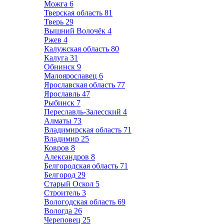
Можга
6
Тверская область
81
Тверь
29
Вышний Волочёк
4
Ржев
4
Калужская область
80
Калуга
31
Обнинск
9
Малоярославец
6
Ярославская область
77
Ярославль
47
Рыбинск
7
Переславль-Залесский
4
Алматы
73
Владимирская область
71
Владимир
25
Ковров
8
Александров
8
Белгородская область
71
Белгород
29
Старый Оскол
5
Строитель
3
Вологодская область
69
Вологда
26
Череповец
25