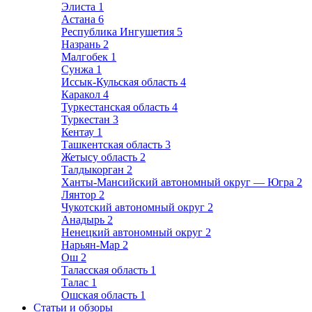
Элиста
1
Астана
6
Республика Ингушетия
5
Назрань
2
Малгобек
1
Сунжа
1
Иссык-Кульская область
4
Каракол
4
Туркестанская область
4
Туркестан
3
Кентау
1
Ташкентская область
3
Жетысу область
2
Талдыкорган
2
Ханты-Мансийский автономный округ — Югра
2
Лянтор
2
Чукотский автономный округ
2
Анадырь
2
Ненецкий автономный округ
2
Нарьян-Мар
2
Ош
2
Таласская область
1
Талас
1
Ошская область
1
Статьи и обзоры