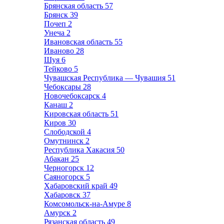
Брянская область
57
Брянск
39
Почеп
2
Унеча
2
Ивановская область
55
Иваново
28
Шуя
6
Тейково
5
Чувашская Республика — Чувашия
51
Чебоксары
28
Новочебоксарск
4
Канаш
2
Кировская область
51
Киров
30
Слободской
4
Омутнинск
2
Республика Хакасия
50
Абакан
25
Черногорск
12
Саяногорск
5
Хабаровский край
49
Хабаровск
37
Комсомольск-на-Амуре
8
Амурск
2
Рязанская область
49