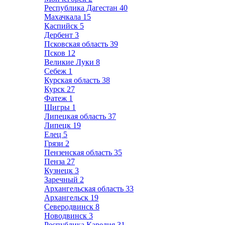
Республика Дагестан
40
Махачкала
15
Каспийск
5
Дербент
3
Псковская область
39
Псков
12
Великие Луки
8
Себеж
1
Курская область
38
Курск
27
Фатеж
1
Щигры
1
Липецкая область
37
Липецк
19
Елец
5
Грязи
2
Пензенская область
35
Пенза
27
Кузнецк
3
Заречный
2
Архангельская область
33
Архангельск
19
Северодвинск
8
Новодвинск
3
Республика Карелия
31