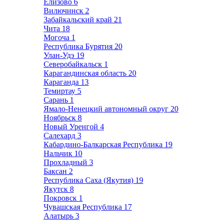
Елизово
6
Вилючинск
2
Забайкальский край
21
Чита
18
Могоча
1
Республика Бурятия
20
Улан-Удэ
19
Северобайкальск
1
Карагандинская область
20
Караганда
13
Темиртау
5
Сарань
1
Ямало-Ненецкий автономный округ
20
Ноябрьск
8
Новый Уренгой
4
Салехард
3
Кабардино-Балкарская Республика
19
Нальчик
10
Прохладный
3
Баксан
2
Республика Саха (Якутия)
19
Якутск
8
Покровск
1
Чувашская Республика
17
Алатырь
3