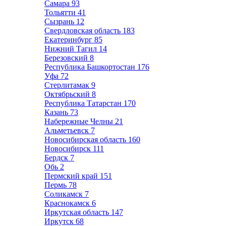
Самара
93
Тольятти
41
Сызрань
12
Свердловская область
183
Екатеринбург
85
Нижний Тагил
14
Березовский
8
Республика Башкортостан
176
Уфа
72
Стерлитамак
9
Октябрьский
8
Республика Татарстан
170
Казань
73
Набережные Челны
21
Альметьевск
7
Новосибирская область
160
Новосибирск
111
Бердск
7
Обь
2
Пермский край
151
Пермь
78
Соликамск
7
Краснокамск
6
Иркутская область
147
Иркутск
68