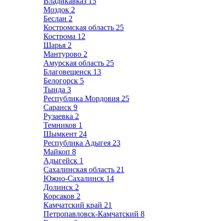
Владикавказ
15
Моздок
2
Беслан
2
Костромская область
25
Кострома
12
Шарья
2
Мантурово
2
Амурская область
25
Благовещенск
13
Белогорск
5
Тында
3
Республика Мордовия
25
Саранск
9
Рузаевка
2
Темников
1
Шымкент
24
Республика Адыгея
23
Майкоп
8
Адыгейск
1
Сахалинская область
21
Южно-Сахалинск
14
Долинск
2
Корсаков
2
Камчатский край
21
Петропавловск-Камчатский
8