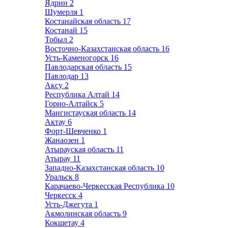
Ядрин
2
Шумерля
1
Костанайская область
17
Костанай
15
Тобыл
2
Восточно-Казахстанская область
16
Усть-Каменогорск
16
Павлодарская область
15
Павлодар
13
Аксу
2
Республика Алтай
14
Горно-Алтайск
5
Мангистауская область
14
Актау
6
Форт-Шевченко
1
Жанаозен
1
Атырауская область
11
Атырау
11
Западно-Казахстанская область
10
Уральск
8
Карачаево-Черкесская Республика
10
Черкесск
4
Усть-Джегута
1
Акмолинская область
9
Кокшетау
4