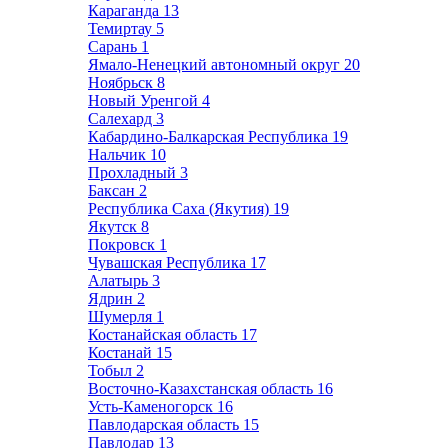
Караганда
13
Темиртау
5
Сарань
1
Ямало-Ненецкий автономный округ
20
Ноябрьск
8
Новый Уренгой
4
Салехард
3
Кабардино-Балкарская Республика
19
Нальчик
10
Прохладный
3
Баксан
2
Республика Саха (Якутия)
19
Якутск
8
Покровск
1
Чувашская Республика
17
Алатырь
3
Ядрин
2
Шумерля
1
Костанайская область
17
Костанай
15
Тобыл
2
Восточно-Казахстанская область
16
Усть-Каменогорск
16
Павлодарская область
15
Павлодар
13