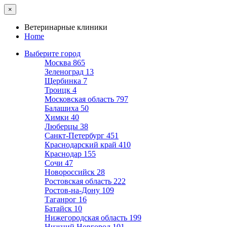
×
Ветеринарные клиники
Home
Выберите город
Москва
865
Зеленоград
13
Щербинка
7
Троицк
4
Московская область
797
Балашиха
50
Химки
40
Люберцы
38
Санкт-Петербург
451
Краснодарский край
410
Краснодар
155
Сочи
47
Новороссийск
28
Ростовская область
222
Ростов-на-Дону
109
Таганрог
16
Батайск
10
Нижегородская область
199
Нижний Новгород
101