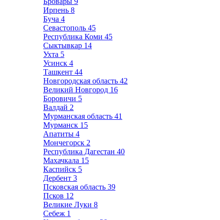
Бровары
9
Ирпень
8
Буча
4
Севастополь
45
Республика Коми
45
Сыктывкар
14
Ухта
5
Усинск
4
Ташкент
44
Новгородская область
42
Великий Новгород
16
Боровичи
5
Валдай
2
Мурманская область
41
Мурманск
15
Апатиты
4
Мончегорск
2
Республика Дагестан
40
Махачкала
15
Каспийск
5
Дербент
3
Псковская область
39
Псков
12
Великие Луки
8
Себеж
1