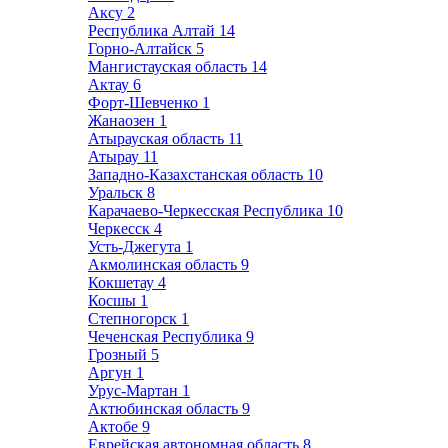
Аксу
2
Республика Алтай
14
Горно-Алтайск
5
Мангистауская область
14
Актау
6
Форт-Шевченко
1
Жанаозен
1
Атырауская область
11
Атырау
11
Западно-Казахстанская область
10
Уральск
8
Карачаево-Черкесская Республика
10
Черкесск
4
Усть-Джегута
1
Акмолинская область
9
Кокшетау
4
Косшы
1
Степногорск
1
Чеченская Республика
9
Грозный
5
Аргун
1
Урус-Мартан
1
Актюбинская область
9
Актобе
9
Еврейская автономная область
8