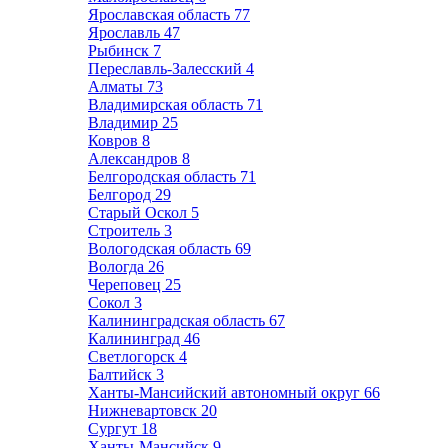
Ярославская область
77
Ярославль
47
Рыбинск
7
Переславль-Залесский
4
Алматы
73
Владимирская область
71
Владимир
25
Ковров
8
Александров
8
Белгородская область
71
Белгород
29
Старый Оскол
5
Строитель
3
Вологодская область
69
Вологда
26
Череповец
25
Сокол
3
Калининградская область
67
Калининград
46
Светлогорск
4
Балтийск
3
Ханты-Мансийский автономный округ
66
Нижневартовск
20
Сургут
18
Ханты-Мансийск
9