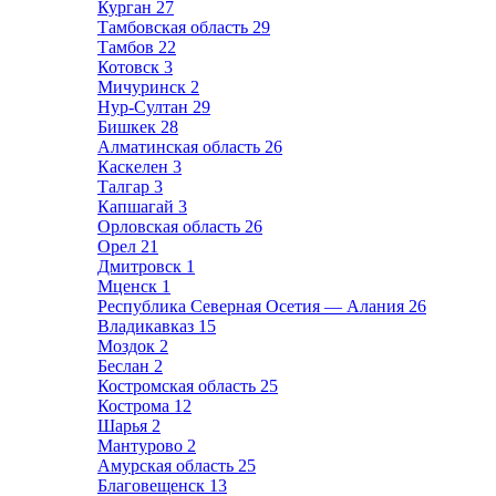
Курган
27
Тамбовская область
29
Тамбов
22
Котовск
3
Мичуринск
2
Нур-Султан
29
Бишкек
28
Алматинская область
26
Каскелен
3
Талгар
3
Капшагай
3
Орловская область
26
Орел
21
Дмитровск
1
Мценск
1
Республика Северная Осетия — Алания
26
Владикавказ
15
Моздок
2
Беслан
2
Костромская область
25
Кострома
12
Шарья
2
Мантурово
2
Амурская область
25
Благовещенск
13