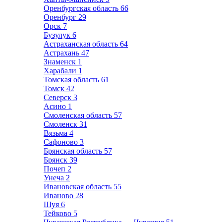
Оренбургская область
66
Оренбург
29
Орск
7
Бузулук
6
Астраханская область
64
Астрахань
47
Знаменск
1
Харабали
1
Томская область
61
Томск
42
Северск
3
Асино
1
Смоленская область
57
Смоленск
31
Вязьма
4
Сафоново
3
Брянская область
57
Брянск
39
Почеп
2
Унеча
2
Ивановская область
55
Иваново
28
Шуя
6
Тейково
5