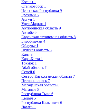
Косшы
1
Степногорск
1
Чеченская Республика
9
Грозный
5
Аргун
1
Урус-Мартан
1
Актюбинская область
9
Актобе
9
Еврейская автономная область
8
Биробиджан
4
Облучье
1
Чуйская область
8
Кант
3
Кара-Балта
1
Токмок
1
Абай область
7
Семей
6
Северо-Казахстанская область
7
Петропавловск
7
Магаданская область
6
Магадан
6
Республика Тыва
6
Кызыл
5
Республика Калмыкия
6
Лагань
1