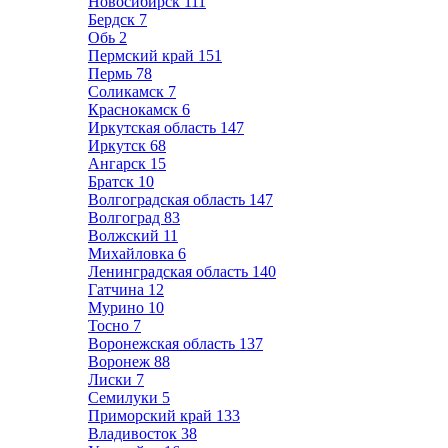
Новосибирск
111
Бердск
7
Обь
2
Пермский край
151
Пермь
78
Соликамск
7
Краснокамск
6
Иркутская область
147
Иркутск
68
Ангарск
15
Братск
10
Волгоградская область
147
Волгоград
83
Волжский
11
Михайловка
6
Ленинградская область
140
Гатчина
12
Мурино
10
Тосно
7
Воронежская область
137
Воронеж
88
Лиски
7
Семилуки
5
Приморский край
133
Владивосток
38