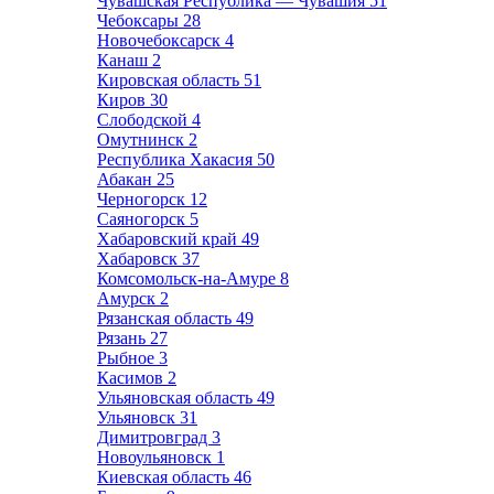
Чувашская Республика — Чувашия
51
Чебоксары
28
Новочебоксарск
4
Канаш
2
Кировская область
51
Киров
30
Слободской
4
Омутнинск
2
Республика Хакасия
50
Абакан
25
Черногорск
12
Саяногорск
5
Хабаровский край
49
Хабаровск
37
Комсомольск-на-Амуре
8
Амурск
2
Рязанская область
49
Рязань
27
Рыбное
3
Касимов
2
Ульяновская область
49
Ульяновск
31
Димитровград
3
Новоульяновск
1
Киевская область
46