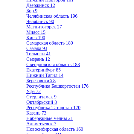
Дзержинск
12
Бор
9
Челябинская область
196
Челябинск
90
Магнитогорск
27
Миасс
15
Киев
190
Самарская область
189
Самара
93
Тольятти
41
Сызрань
12
Свердловская область
183
Екатеринбург
85
Нижний Тагил
14
Березовский
8
Республика Башкортостан
176
Уфа
72
Стерлитамак
9
Октябрьский
8
Республика Татарстан
170
Казань
73
Набережные Челны
21
Альметьевск
7
Новосибирская область
160