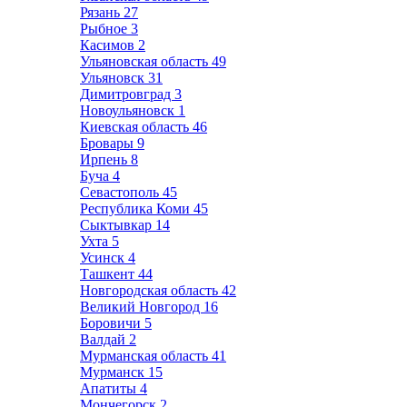
Рязань
27
Рыбное
3
Касимов
2
Ульяновская область
49
Ульяновск
31
Димитровград
3
Новоульяновск
1
Киевская область
46
Бровары
9
Ирпень
8
Буча
4
Севастополь
45
Республика Коми
45
Сыктывкар
14
Ухта
5
Усинск
4
Ташкент
44
Новгородская область
42
Великий Новгород
16
Боровичи
5
Валдай
2
Мурманская область
41
Мурманск
15
Апатиты
4
Мончегорск
2