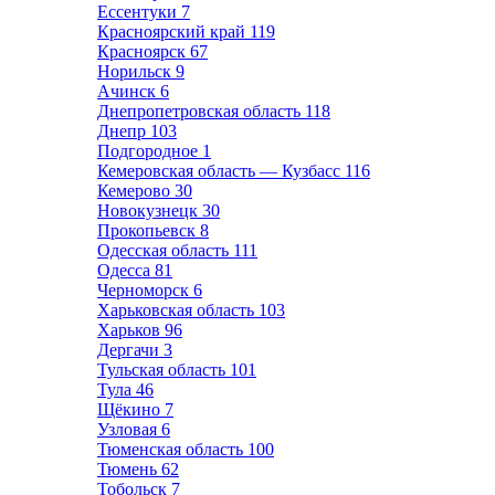
Ессентуки
7
Красноярский край
119
Красноярск
67
Норильск
9
Ачинск
6
Днепропетровская область
118
Днепр
103
Подгородное
1
Кемеровская область — Кузбасс
116
Кемерово
30
Новокузнецк
30
Прокопьевск
8
Одесская область
111
Одесса
81
Черноморск
6
Харьковская область
103
Харьков
96
Дергачи
3
Тульская область
101
Тула
46
Щёкино
7
Узловая
6
Тюменская область
100
Тюмень
62
Тобольск
7