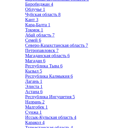
Биробиджан
4
Облучье
1
Чуйская область
8
Кант
3
Кара-Балта
1
Токмок
1
Абай область
7
Семей
6
Северо-Казахстанская область
7
Петропавловск
7
Магаданская область
6
Магадан
6
Республика Тыва
6
Кызыл
5
Республика Калмыкия
6
Лагань
1
Элиста
1
Астана
6
Республика Ингушетия
5
Назрань
2
Малгобек
1
Сунжа
1
Иссык-Кульская область
4
Каракол
4
Туркестанская область
4