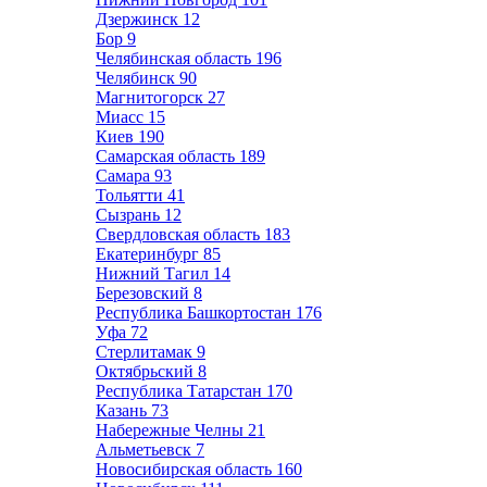
Дзержинск
12
Бор
9
Челябинская область
196
Челябинск
90
Магнитогорск
27
Миасс
15
Киев
190
Самарская область
189
Самара
93
Тольятти
41
Сызрань
12
Свердловская область
183
Екатеринбург
85
Нижний Тагил
14
Березовский
8
Республика Башкортостан
176
Уфа
72
Стерлитамак
9
Октябрьский
8
Республика Татарстан
170
Казань
73
Набережные Челны
21
Альметьевск
7
Новосибирская область
160