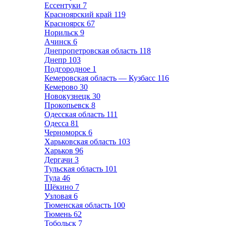
Ессентуки
7
Красноярский край
119
Красноярск
67
Норильск
9
Ачинск
6
Днепропетровская область
118
Днепр
103
Подгородное
1
Кемеровская область — Кузбасс
116
Кемерово
30
Новокузнецк
30
Прокопьевск
8
Одесская область
111
Одесса
81
Черноморск
6
Харьковская область
103
Харьков
96
Дергачи
3
Тульская область
101
Тула
46
Щёкино
7
Узловая
6
Тюменская область
100
Тюмень
62
Тобольск
7