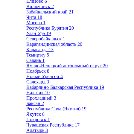
Елизово
6
Вилючинск
2
Забайкальский край
21
Чита
18
Могоча
1
Республика Бурятия
20
Улан-Удэ
19
Северобайкальск
1
Карагандинская область
20
Караганда
13
Темиртау
5
Сарань
1
Ямало-Ненецкий автономный округ
20
Ноябрьск
8
Новый Уренгой
4
Салехард
3
Кабардино-Балкарская Республика
19
Нальчик
10
Прохладный
3
Баксан
2
Республика Саха (Якутия)
19
Якутск
8
Покровск
1
Чувашская Республика
17
Алатырь
3