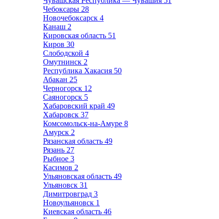
Чувашская Республика — Чувашия
51
Чебоксары
28
Новочебоксарск
4
Канаш
2
Кировская область
51
Киров
30
Слободской
4
Омутнинск
2
Республика Хакасия
50
Абакан
25
Черногорск
12
Саяногорск
5
Хабаровский край
49
Хабаровск
37
Комсомольск-на-Амуре
8
Амурск
2
Рязанская область
49
Рязань
27
Рыбное
3
Касимов
2
Ульяновская область
49
Ульяновск
31
Димитровград
3
Новоульяновск
1
Киевская область
46