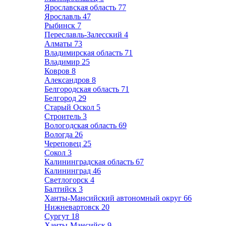
Ярославская область
77
Ярославль
47
Рыбинск
7
Переславль-Залесский
4
Алматы
73
Владимирская область
71
Владимир
25
Ковров
8
Александров
8
Белгородская область
71
Белгород
29
Старый Оскол
5
Строитель
3
Вологодская область
69
Вологда
26
Череповец
25
Сокол
3
Калининградская область
67
Калининград
46
Светлогорск
4
Балтийск
3
Ханты-Мансийский автономный округ
66
Нижневартовск
20
Сургут
18
Ханты-Мансийск
9