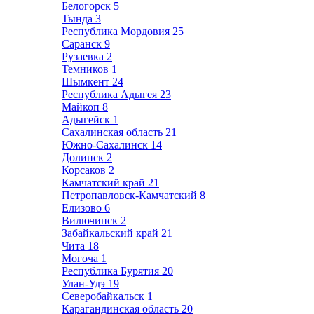
Белогорск
5
Тында
3
Республика Мордовия
25
Саранск
9
Рузаевка
2
Темников
1
Шымкент
24
Республика Адыгея
23
Майкоп
8
Адыгейск
1
Сахалинская область
21
Южно-Сахалинск
14
Долинск
2
Корсаков
2
Камчатский край
21
Петропавловск-Камчатский
8
Елизово
6
Вилючинск
2
Забайкальский край
21
Чита
18
Могоча
1
Республика Бурятия
20
Улан-Удэ
19
Северобайкальск
1
Карагандинская область
20