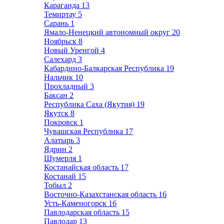
Караганда
13
Темиртау
5
Сарань
1
Ямало-Ненецкий автономный округ
20
Ноябрьск
8
Новый Уренгой
4
Салехард
3
Кабардино-Балкарская Республика
19
Нальчик
10
Прохладный
3
Баксан
2
Республика Саха (Якутия)
19
Якутск
8
Покровск
1
Чувашская Республика
17
Алатырь
3
Ядрин
2
Шумерля
1
Костанайская область
17
Костанай
15
Тобыл
2
Восточно-Казахстанская область
16
Усть-Каменогорск
16
Павлодарская область
15
Павлодар
13