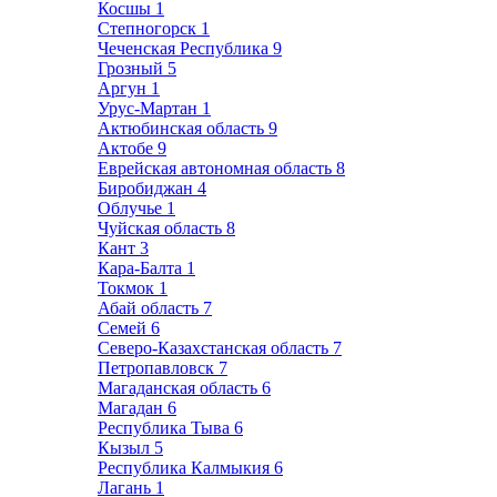
Косшы
1
Степногорск
1
Чеченская Республика
9
Грозный
5
Аргун
1
Урус-Мартан
1
Актюбинская область
9
Актобе
9
Еврейская автономная область
8
Биробиджан
4
Облучье
1
Чуйская область
8
Кант
3
Кара-Балта
1
Токмок
1
Абай область
7
Семей
6
Северо-Казахстанская область
7
Петропавловск
7
Магаданская область
6
Магадан
6
Республика Тыва
6
Кызыл
5
Республика Калмыкия
6
Лагань
1