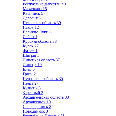
Республика Дагестан
40
Махачкала
15
Каспийск
5
Дербент
3
Псковская область
39
Псков
12
Великие Луки
8
Себеж
1
Курская область
38
Курск
27
Фатеж
1
Щигры
1
Липецкая область
37
Липецк
19
Елец
5
Грязи
2
Пензенская область
35
Пенза
27
Кузнецк
3
Заречный
2
Архангельская область
33
Архангельск
19
Северодвинск
8
Новодвинск
3
Республика Карелия
31