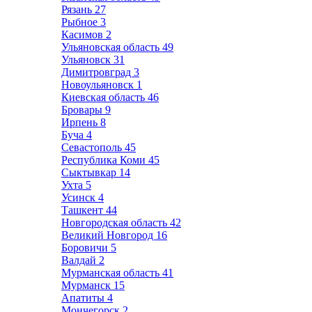
Рязань
27
Рыбное
3
Касимов
2
Ульяновская область
49
Ульяновск
31
Димитровград
3
Новоульяновск
1
Киевская область
46
Бровары
9
Ирпень
8
Буча
4
Севастополь
45
Республика Коми
45
Сыктывкар
14
Ухта
5
Усинск
4
Ташкент
44
Новгородская область
42
Великий Новгород
16
Боровичи
5
Валдай
2
Мурманская область
41
Мурманск
15
Апатиты
4
Мончегорск
2