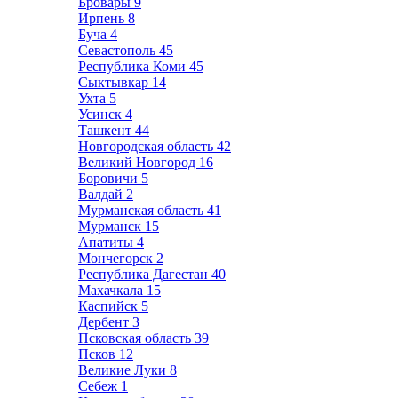
Бровары
9
Ирпень
8
Буча
4
Севастополь
45
Республика Коми
45
Сыктывкар
14
Ухта
5
Усинск
4
Ташкент
44
Новгородская область
42
Великий Новгород
16
Боровичи
5
Валдай
2
Мурманская область
41
Мурманск
15
Апатиты
4
Мончегорск
2
Республика Дагестан
40
Махачкала
15
Каспийск
5
Дербент
3
Псковская область
39
Псков
12
Великие Луки
8
Себеж
1