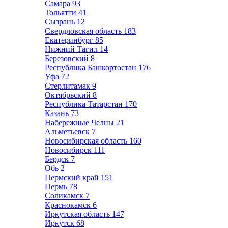
Самара
93
Тольятти
41
Сызрань
12
Свердловская область
183
Екатеринбург
85
Нижний Тагил
14
Березовский
8
Республика Башкортостан
176
Уфа
72
Стерлитамак
9
Октябрьский
8
Республика Татарстан
170
Казань
73
Набережные Челны
21
Альметьевск
7
Новосибирская область
160
Новосибирск
111
Бердск
7
Обь
2
Пермский край
151
Пермь
78
Соликамск
7
Краснокамск
6
Иркутская область
147
Иркутск
68