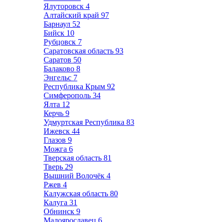
Ялуторовск
4
Алтайский край
97
Барнаул
52
Бийск
10
Рубцовск
7
Саратовская область
93
Саратов
50
Балаково
8
Энгельс
7
Республика Крым
92
Симферополь
34
Ялта
12
Керчь
9
Удмуртская Республика
83
Ижевск
44
Глазов
9
Можга
6
Тверская область
81
Тверь
29
Вышний Волочёк
4
Ржев
4
Калужская область
80
Калуга
31
Обнинск
9
Малоярославец
6