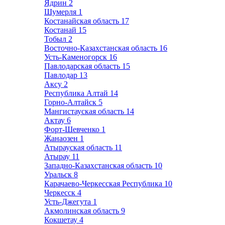
Ядрин
2
Шумерля
1
Костанайская область
17
Костанай
15
Тобыл
2
Восточно-Казахстанская область
16
Усть-Каменогорск
16
Павлодарская область
15
Павлодар
13
Аксу
2
Республика Алтай
14
Горно-Алтайск
5
Мангистауская область
14
Актау
6
Форт-Шевченко
1
Жанаозен
1
Атырауская область
11
Атырау
11
Западно-Казахстанская область
10
Уральск
8
Карачаево-Черкесская Республика
10
Черкесск
4
Усть-Джегута
1
Акмолинская область
9
Кокшетау
4