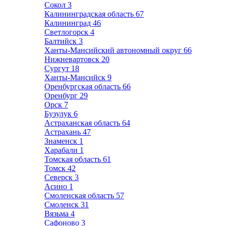
Сокол
3
Калининградская область
67
Калининград
46
Светлогорск
4
Балтийск
3
Ханты-Мансийский автономный округ
66
Нижневартовск
20
Сургут
18
Ханты-Мансийск
9
Оренбургская область
66
Оренбург
29
Орск
7
Бузулук
6
Астраханская область
64
Астрахань
47
Знаменск
1
Харабали
1
Томская область
61
Томск
42
Северск
3
Асино
1
Смоленская область
57
Смоленск
31
Вязьма
4
Сафоново
3