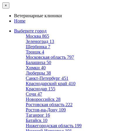
×
Ветеринарные клиники
Home
Выберите город
Москва
865
Зеленоград
13
Щербинка
7
Троицк
4
Московская область
797
Балашиха
50
Химки
40
Люберцы
38
Санкт-Петербург
451
Краснодарский край
410
Краснодар
155
Сочи
47
Новороссийск
28
Ростовская область
222
Ростов-на-Дону
109
Таганрог
16
Батайск
10
Нижегородская область
199
Нижний Новгород
101