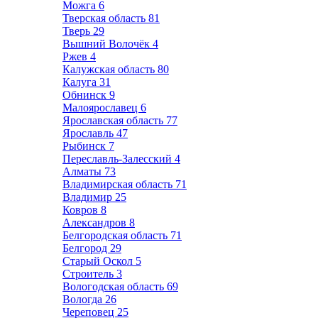
Можга
6
Тверская область
81
Тверь
29
Вышний Волочёк
4
Ржев
4
Калужская область
80
Калуга
31
Обнинск
9
Малоярославец
6
Ярославская область
77
Ярославль
47
Рыбинск
7
Переславль-Залесский
4
Алматы
73
Владимирская область
71
Владимир
25
Ковров
8
Александров
8
Белгородская область
71
Белгород
29
Старый Оскол
5
Строитель
3
Вологодская область
69
Вологда
26
Череповец
25