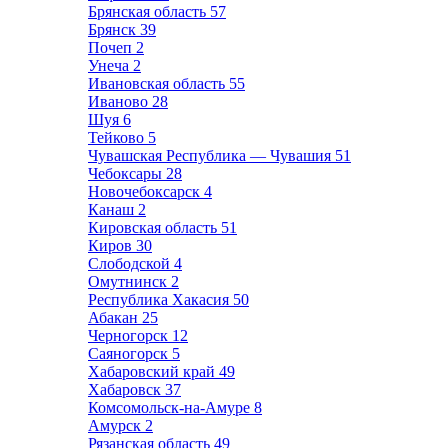
Брянская область
57
Брянск
39
Почеп
2
Унеча
2
Ивановская область
55
Иваново
28
Шуя
6
Тейково
5
Чувашская Республика — Чувашия
51
Чебоксары
28
Новочебоксарск
4
Канаш
2
Кировская область
51
Киров
30
Слободской
4
Омутнинск
2
Республика Хакасия
50
Абакан
25
Черногорск
12
Саяногорск
5
Хабаровский край
49
Хабаровск
37
Комсомольск-на-Амуре
8
Амурск
2
Рязанская область
49