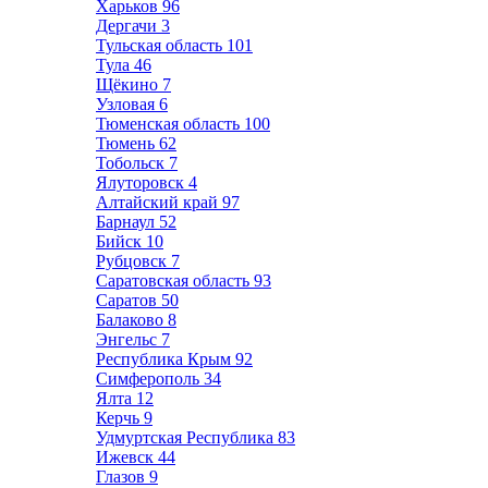
Харьков
96
Дергачи
3
Тульская область
101
Тула
46
Щёкино
7
Узловая
6
Тюменская область
100
Тюмень
62
Тобольск
7
Ялуторовск
4
Алтайский край
97
Барнаул
52
Бийск
10
Рубцовск
7
Саратовская область
93
Саратов
50
Балаково
8
Энгельс
7
Республика Крым
92
Симферополь
34
Ялта
12
Керчь
9
Удмуртская Республика
83
Ижевск
44
Глазов
9