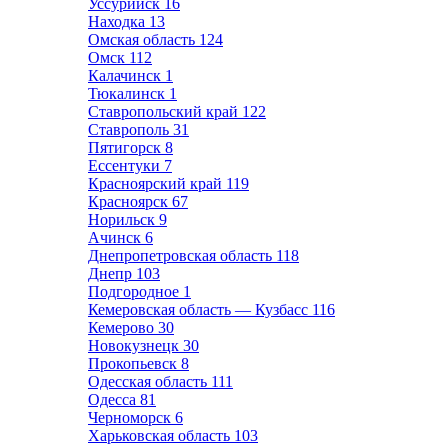
Уссурийск
16
Находка
13
Омская область
124
Омск
112
Калачинск
1
Тюкалинск
1
Ставропольский край
122
Ставрополь
31
Пятигорск
8
Ессентуки
7
Красноярский край
119
Красноярск
67
Норильск
9
Ачинск
6
Днепропетровская область
118
Днепр
103
Подгородное
1
Кемеровская область — Кузбасс
116
Кемерово
30
Новокузнецк
30
Прокопьевск
8
Одесская область
111
Одесса
81
Черноморск
6
Харьковская область
103