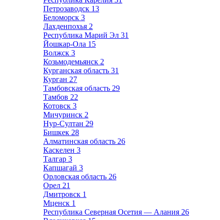
Петрозаводск
13
Беломорск
3
Лахденпохья
2
Республика Марий Эл
31
Йошкар-Ола
15
Волжск
3
Козьмодемьянск
2
Курганская область
31
Курган
27
Тамбовская область
29
Тамбов
22
Котовск
3
Мичуринск
2
Нур-Султан
29
Бишкек
28
Алматинская область
26
Каскелен
3
Талгар
3
Капшагай
3
Орловская область
26
Орел
21
Дмитровск
1
Мценск
1
Республика Северная Осетия — Алания
26