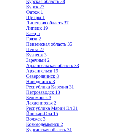
Курская область
38
Курск
27
Фатеж
1
Щигры
1
Липецкая область
37
Липецк
19
Елец
5
Грязи
2
Пензенская область
35
Пенза
27
Кузнецк
3
Заречный
2
Архангельская область
33
Архангельск
19
Северодвинск
8
Новодвинск
3
Республика Карелия
31
Петрозаводск
13
Беломорск
3
Лахденпохья
2
Республика Марий Эл
31
Йошкар-Ола
15
Волжск
3
Козьмодемьянск
2
Курганская область
31