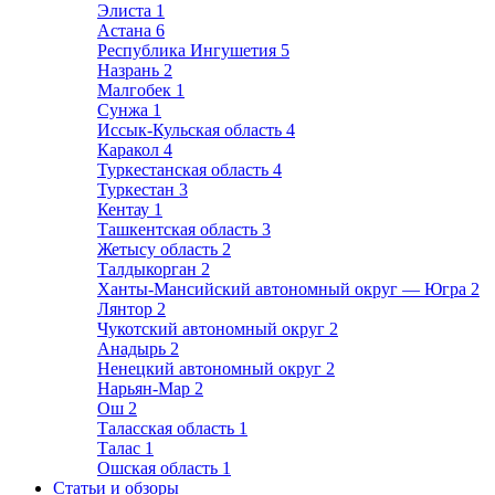
Элиста
1
Астана
6
Республика Ингушетия
5
Назрань
2
Малгобек
1
Сунжа
1
Иссык-Кульская область
4
Каракол
4
Туркестанская область
4
Туркестан
3
Кентау
1
Ташкентская область
3
Жетысу область
2
Талдыкорган
2
Ханты-Мансийский автономный округ — Югра
2
Лянтор
2
Чукотский автономный округ
2
Анадырь
2
Ненецкий автономный округ
2
Нарьян-Мар
2
Ош
2
Таласская область
1
Талас
1
Ошская область
1
Статьи и обзоры