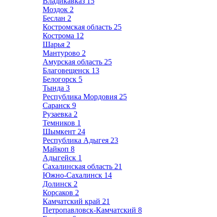
Владикавказ
15
Моздок
2
Беслан
2
Костромская область
25
Кострома
12
Шарья
2
Мантурово
2
Амурская область
25
Благовещенск
13
Белогорск
5
Тында
3
Республика Мордовия
25
Саранск
9
Рузаевка
2
Темников
1
Шымкент
24
Республика Адыгея
23
Майкоп
8
Адыгейск
1
Сахалинская область
21
Южно-Сахалинск
14
Долинск
2
Корсаков
2
Камчатский край
21
Петропавловск-Камчатский
8