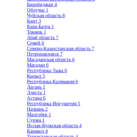
Биробиджан
4
Облучье
1
Чуйская область
8
Кант
3
Кара-Балта
1
Токмок
1
Абай область
7
Семей
6
Северо-Казахстанская область
7
Петропавловск
7
Магаданская область
6
Магадан
6
Республика Тыва
6
Кызыл
5
Республика Калмыкия
6
Лагань
1
Элиста
1
Астана
6
Республика Ингушетия
5
Назрань
2
Малгобек
1
Сунжа
1
Иссык-Кульская область
4
Каракол
4
Туркестанская область
4