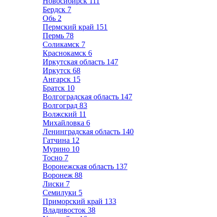
Новосибирск
111
Бердск
7
Обь
2
Пермский край
151
Пермь
78
Соликамск
7
Краснокамск
6
Иркутская область
147
Иркутск
68
Ангарск
15
Братск
10
Волгоградская область
147
Волгоград
83
Волжский
11
Михайловка
6
Ленинградская область
140
Гатчина
12
Мурино
10
Тосно
7
Воронежская область
137
Воронеж
88
Лиски
7
Семилуки
5
Приморский край
133
Владивосток
38