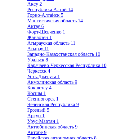
Аксу
2
Республика Алтай
14
Горно-Алтайск
5
Мангистауская область
14
Актау
6
Форт-Шевченко
1
Жанаозен
1
Атырауская область
11
Атырау
11
Западно-Казахстанская область
10
Уральск
8
Карачаево-Черкесская Республика
10
Черкесск
4
Усть-Джегута
1
Акмолинская область
9
Кокшетау
4
Косшы
1
Степногорск
1
Чеченская Республика
9
Грозный
5
Аргун
1
Урус-Мартан
1
Актюбинская область
9
Актобе
9
Еврейская автономная область
8