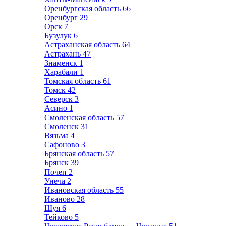
Оренбургская область
66
Оренбург
29
Орск
7
Бузулук
6
Астраханская область
64
Астрахань
47
Знаменск
1
Харабали
1
Томская область
61
Томск
42
Северск
3
Асино
1
Смоленская область
57
Смоленск
31
Вязьма
4
Сафоново
3
Брянская область
57
Брянск
39
Почеп
2
Унеча
2
Ивановская область
55
Иваново
28
Шуя
6
Тейково
5