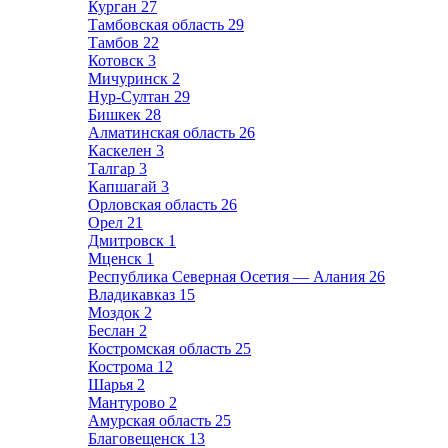
Курган
27
Тамбовская область
29
Тамбов
22
Котовск
3
Мичуринск
2
Нур-Султан
29
Бишкек
28
Алматинская область
26
Каскелен
3
Талгар
3
Капшагай
3
Орловская область
26
Орел
21
Дмитровск
1
Мценск
1
Республика Северная Осетия — Алания
26
Владикавказ
15
Моздок
2
Беслан
2
Костромская область
25
Кострома
12
Шарья
2
Мантурово
2
Амурская область
25
Благовещенск
13