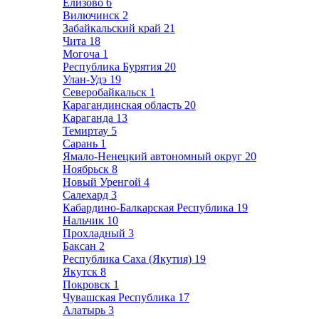
Елизово
6
Вилючинск
2
Забайкальский край
21
Чита
18
Могоча
1
Республика Бурятия
20
Улан-Удэ
19
Северобайкальск
1
Карагандинская область
20
Караганда
13
Темиртау
5
Сарань
1
Ямало-Ненецкий автономный округ
20
Ноябрьск
8
Новый Уренгой
4
Салехард
3
Кабардино-Балкарская Республика
19
Нальчик
10
Прохладный
3
Баксан
2
Республика Саха (Якутия)
19
Якутск
8
Покровск
1
Чувашская Республика
17
Алатырь
3