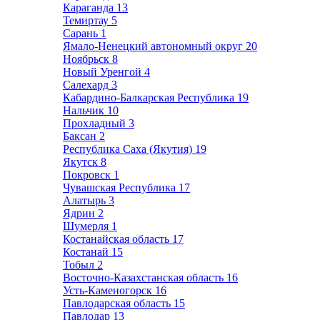
Караганда
13
Темиртау
5
Сарань
1
Ямало-Ненецкий автономный округ
20
Ноябрьск
8
Новый Уренгой
4
Салехард
3
Кабардино-Балкарская Республика
19
Нальчик
10
Прохладный
3
Баксан
2
Республика Саха (Якутия)
19
Якутск
8
Покровск
1
Чувашская Республика
17
Алатырь
3
Ядрин
2
Шумерля
1
Костанайская область
17
Костанай
15
Тобыл
2
Восточно-Казахстанская область
16
Усть-Каменогорск
16
Павлодарская область
15
Павлодар
13