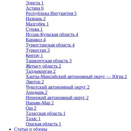
Элиста
1
Астана
6
Республика Ингушетия
5
Назрань
2
Малгобек
1
Сунжа
1
Иссык-Кульская область
4
Каракол
4
Туркестанская область
4
Туркестан
3
Кентау
1
Ташкентская область
3
Жетысу область
2
Талдыкорган
2
Ханты-Мансийский автономный округ — Югра
2
Лянтор
2
Чукотский автономный округ
2
Анадырь
2
Ненецкий автономный округ
2
Нарьян-Мар
2
Ош
2
Таласская область
1
Талас
1
Ошская область
1
Статьи и обзоры