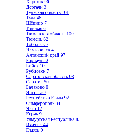
Харьков
96
Дергачи
3
Тульская область
101
Тула
46
Щёкино
7
Узловая
6
Тюменская область
100
Тюмень
62
Тобольск
7
Ялуторовск
4
Алтайский край
97
Барнаул
52
Бийск
10
Рубцовск
7
Саратовская область
93
Саратов
50
Балаково
8
Энгельс
7
Республика Крым
92
Симферополь
34
Ялта
12
Керчь
9
Удмуртская Республика
83
Ижевск
44
Глазов
9