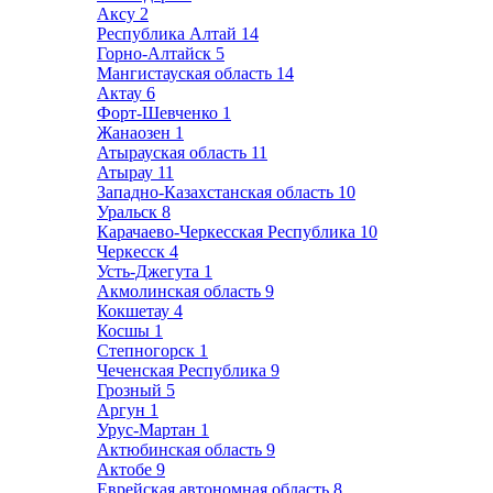
Аксу
2
Республика Алтай
14
Горно-Алтайск
5
Мангистауская область
14
Актау
6
Форт-Шевченко
1
Жанаозен
1
Атырауская область
11
Атырау
11
Западно-Казахстанская область
10
Уральск
8
Карачаево-Черкесская Республика
10
Черкесск
4
Усть-Джегута
1
Акмолинская область
9
Кокшетау
4
Косшы
1
Степногорск
1
Чеченская Республика
9
Грозный
5
Аргун
1
Урус-Мартан
1
Актюбинская область
9
Актобе
9
Еврейская автономная область
8