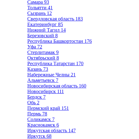
Самара
93
Тольятти
41
Сызрань
12
Свердловская область
183
Екатеринбург
85
Нижний Тагил
14
Березовский
8
Республика Башкортостан
176
Уфа
72
Стерлитамак
9
Октябрьский
8
Республика Татарстан
170
Казань
73
Набережные Челны
21
Альметьевск
7
Новосибирская область
160
Новосибирск
111
Бердск
7
Обь
2
Пермский край
151
Пермь
78
Соликамск
7
Краснокамск
6
Иркутская область
147
Иркутск
68