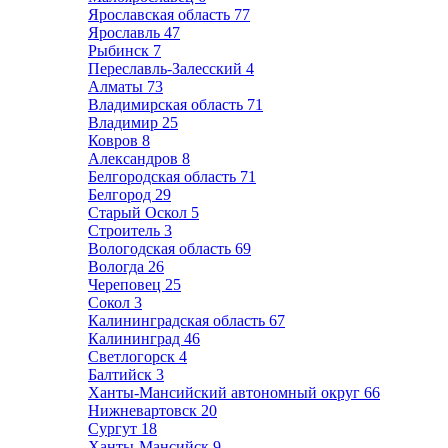
Ярославская область
77
Ярославль
47
Рыбинск
7
Переславль-Залесский
4
Алматы
73
Владимирская область
71
Владимир
25
Ковров
8
Александров
8
Белгородская область
71
Белгород
29
Старый Оскол
5
Строитель
3
Вологодская область
69
Вологда
26
Череповец
25
Сокол
3
Калининградская область
67
Калининград
46
Светлогорск
4
Балтийск
3
Ханты-Мансийский автономный округ
66
Нижневартовск
20
Сургут
18
Ханты-Мансийск
9