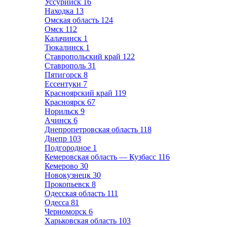
Уссурийск
16
Находка
13
Омская область
124
Омск
112
Калачинск
1
Тюкалинск
1
Ставропольский край
122
Ставрополь
31
Пятигорск
8
Ессентуки
7
Красноярский край
119
Красноярск
67
Норильск
9
Ачинск
6
Днепропетровская область
118
Днепр
103
Подгородное
1
Кемеровская область — Кузбасс
116
Кемерово
30
Новокузнецк
30
Прокопьевск
8
Одесская область
111
Одесса
81
Черноморск
6
Харьковская область
103