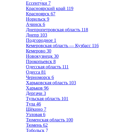
Ессентуки
7
Красноярский край
119
Красноярск
67
Норильск
9
Ачинск
6
Днепропетровская область
118
Днепр
103
Подгородное
1
Кемеровская область — Кузбасс
116
Кемерово
30
Новокузнецк
30
Прокопьевск
8
Одесская область
111
Одесса
81
Черноморск
6
Харьковская область
103
Харьков
96
Дергачи
3
Тульская область
101
Тула
46
Щёкино
7
Узловая
6
Тюменская область
100
Тюмень
62
Тобольск
7