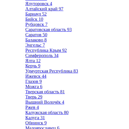
Ялуторовск
4
Алтайский край
97
Барнаул
52
Бийск
10
Рубцовск
7
Саратовская область
93
Саратов
50
Балаково
8
Энгельс
7
Республика Крым
92
Симферополь
34
Ялта
12
Керчь
9
Удмуртская Республика
83
Ижевск
44
Глазов
9
Можга
6
Тверская область
81
Тверь
29
Вышний Волочёк
4
Ржев
4
Калужская область
80
Калуга
31
Обнинск
9
Малоярославец
6