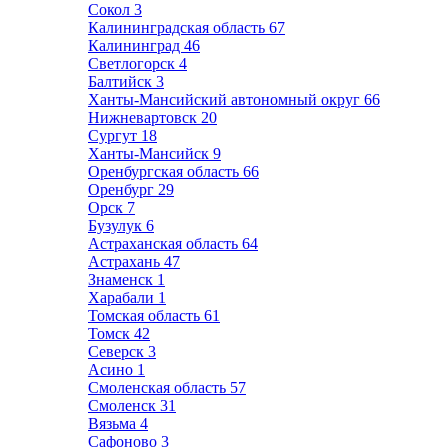
Сокол
3
Калининградская область
67
Калининград
46
Светлогорск
4
Балтийск
3
Ханты-Мансийский автономный округ
66
Нижневартовск
20
Сургут
18
Ханты-Мансийск
9
Оренбургская область
66
Оренбург
29
Орск
7
Бузулук
6
Астраханская область
64
Астрахань
47
Знаменск
1
Харабали
1
Томская область
61
Томск
42
Северск
3
Асино
1
Смоленская область
57
Смоленск
31
Вязьма
4
Сафоново
3