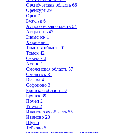
Оренбургская область
66
Оренбург
29
Орск
7
Бузулук
6
Астраханская область
64
Астрахань
47
Знаменск
1
Харабали
1
Томская область
61
Томск
42
Северск
3
Асино
1
Смоленская область
57
Смоленск
31
Вязьма
4
Сафоново
3
Брянская область
57
Брянск
39
Почеп
2
Унеча
2
Ивановская область
55
Иваново
28
Шуя
6
Тейково
5