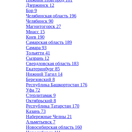
Дзержинск
12
Бор
9
Челябинская область
196
Челябинск
90
Магнитогорск
27
Миасс
15
Киев
190
Самарская область
189
Самара
93
Тольятти
41
Сызрань
12
Свердловская область
183
Екатеринбург
85
Нижний Тагил
14
Березовский
8
Республика Башкортостан
176
Уфа
72
Стерлитамак
9
Октябрьский
8
Республика Татарстан
170
Казань
73
Набережные Челны
21
Альметьевск
7
Новосибирская область
160