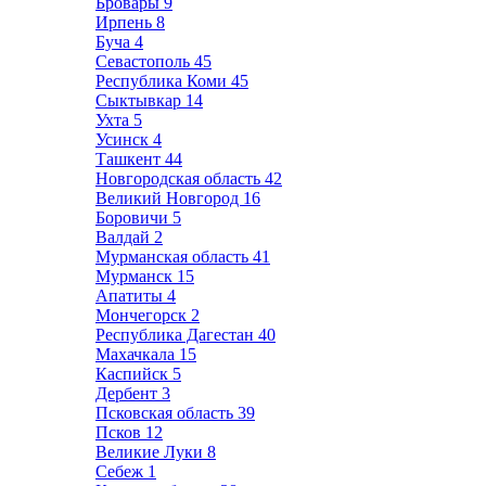
Бровары
9
Ирпень
8
Буча
4
Севастополь
45
Республика Коми
45
Сыктывкар
14
Ухта
5
Усинск
4
Ташкент
44
Новгородская область
42
Великий Новгород
16
Боровичи
5
Валдай
2
Мурманская область
41
Мурманск
15
Апатиты
4
Мончегорск
2
Республика Дагестан
40
Махачкала
15
Каспийск
5
Дербент
3
Псковская область
39
Псков
12
Великие Луки
8
Себеж
1