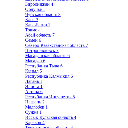
Биробиджан
4
Облучье
1
Чуйская область
8
Кант
3
Кара-Балта
1
Токмок
1
Абай область
7
Семей
6
Северо-Казахстанская область
7
Петропавловск
7
Магаданская область
6
Магадан
6
Республика Тыва
6
Кызыл
5
Республика Калмыкия
6
Лагань
1
Элиста
1
Астана
6
Республика Ингушетия
5
Назрань
2
Малгобек
1
Сунжа
1
Иссык-Кульская область
4
Каракол
4
Туркестанская область
4