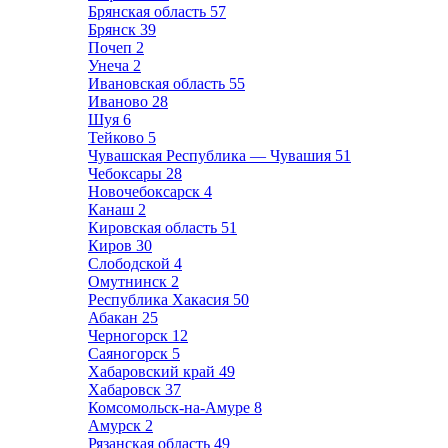
Брянская область
57
Брянск
39
Почеп
2
Унеча
2
Ивановская область
55
Иваново
28
Шуя
6
Тейково
5
Чувашская Республика — Чувашия
51
Чебоксары
28
Новочебоксарск
4
Канаш
2
Кировская область
51
Киров
30
Слободской
4
Омутнинск
2
Республика Хакасия
50
Абакан
25
Черногорск
12
Саяногорск
5
Хабаровский край
49
Хабаровск
37
Комсомольск-на-Амуре
8
Амурск
2
Рязанская область
49