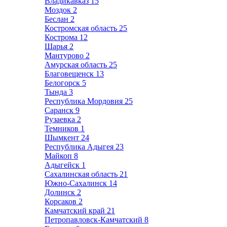
Владикавказ
15
Моздок
2
Беслан
2
Костромская область
25
Кострома
12
Шарья
2
Мантурово
2
Амурская область
25
Благовещенск
13
Белогорск
5
Тында
3
Республика Мордовия
25
Саранск
9
Рузаевка
2
Темников
1
Шымкент
24
Республика Адыгея
23
Майкоп
8
Адыгейск
1
Сахалинская область
21
Южно-Сахалинск
14
Долинск
2
Корсаков
2
Камчатский край
21
Петропавловск-Камчатский
8