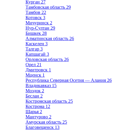
Курган
27
Тамбовская область
29
Тамбов
22
Котовск
3
Мичуринск
2
Нур-Султан
29
Бишкек
28
Алматинская область
26
Каскелен
3
Талгар
3
Капшагай
3
Орловская область
26
Орел
21
Дмитровск
1
Мценск
1
Республика Северная Осетия — Алания
26
Владикавказ
15
Моздок
2
Беслан
2
Костромская область
25
Кострома
12
Шарья
2
Мантурово
2
Амурская область
25
Благовещенск
13