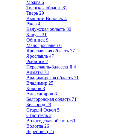
Можга
6
Тверская область
81
Тверь
29
Вышний Волочёк
4
Ржев
4
Калужская область
80
Калуга
31
Обнинск
9
Малоярославец
6
Ярославская область
77
Ярославль
47
Рыбинск
7
Переславль-Залесский
4
Алматы
73
Владимирская область
71
Владимир
25
Ковров
8
Александров
8
Белгородская область
71
Белгород
29
Старый Оскол
5
Строитель
3
Вологодская область
69
Вологда
26
Череповец
25