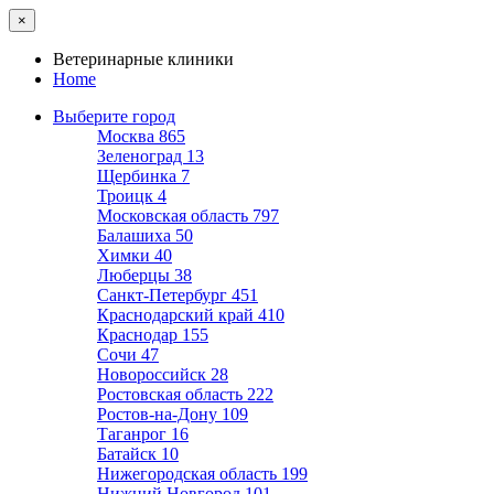
×
Ветеринарные клиники
Home
Выберите город
Москва
865
Зеленоград
13
Щербинка
7
Троицк
4
Московская область
797
Балашиха
50
Химки
40
Люберцы
38
Санкт-Петербург
451
Краснодарский край
410
Краснодар
155
Сочи
47
Новороссийск
28
Ростовская область
222
Ростов-на-Дону
109
Таганрог
16
Батайск
10
Нижегородская область
199
Нижний Новгород
101