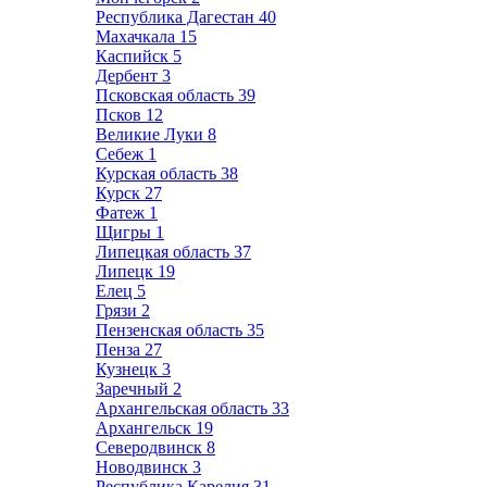
Республика Дагестан
40
Махачкала
15
Каспийск
5
Дербент
3
Псковская область
39
Псков
12
Великие Луки
8
Себеж
1
Курская область
38
Курск
27
Фатеж
1
Щигры
1
Липецкая область
37
Липецк
19
Елец
5
Грязи
2
Пензенская область
35
Пенза
27
Кузнецк
3
Заречный
2
Архангельская область
33
Архангельск
19
Северодвинск
8
Новодвинск
3
Республика Карелия
31