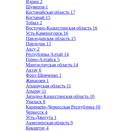
Ядрин
2
Шумерля
1
Костанайская область
17
Костанай
15
Тобыл
2
Восточно-Казахстанская область
16
Усть-Каменогорск
16
Павлодарская область
15
Павлодар
13
Аксу
2
Республика Алтай
14
Горно-Алтайск
5
Мангистауская область
14
Актау
6
Форт-Шевченко
1
Жанаозен
1
Атырауская область
11
Атырау
11
Западно-Казахстанская область
10
Уральск
8
Карачаево-Черкесская Республика
10
Черкесск
4
Усть-Джегута
1
Акмолинская область
9
Кокшетау
4