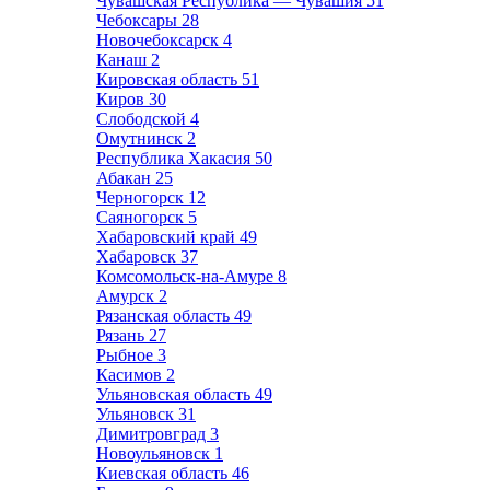
Чувашская Республика — Чувашия
51
Чебоксары
28
Новочебоксарск
4
Канаш
2
Кировская область
51
Киров
30
Слободской
4
Омутнинск
2
Республика Хакасия
50
Абакан
25
Черногорск
12
Саяногорск
5
Хабаровский край
49
Хабаровск
37
Комсомольск-на-Амуре
8
Амурск
2
Рязанская область
49
Рязань
27
Рыбное
3
Касимов
2
Ульяновская область
49
Ульяновск
31
Димитровград
3
Новоульяновск
1
Киевская область
46