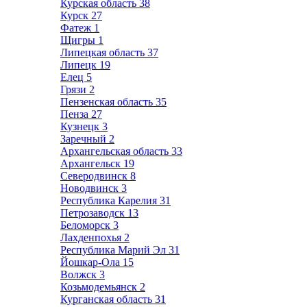
Курская область
38
Курск
27
Фатеж
1
Щигры
1
Липецкая область
37
Липецк
19
Елец
5
Грязи
2
Пензенская область
35
Пенза
27
Кузнецк
3
Заречный
2
Архангельская область
33
Архангельск
19
Северодвинск
8
Новодвинск
3
Республика Карелия
31
Петрозаводск
13
Беломорск
3
Лахденпохья
2
Республика Марий Эл
31
Йошкар-Ола
15
Волжск
3
Козьмодемьянск
2
Курганская область
31