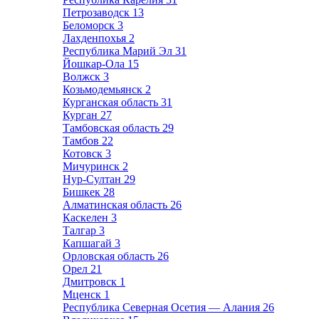
Петрозаводск
13
Беломорск
3
Лахденпохья
2
Республика Марий Эл
31
Йошкар-Ола
15
Волжск
3
Козьмодемьянск
2
Курганская область
31
Курган
27
Тамбовская область
29
Тамбов
22
Котовск
3
Мичуринск
2
Нур-Султан
29
Бишкек
28
Алматинская область
26
Каскелен
3
Талгар
3
Капшагай
3
Орловская область
26
Орел
21
Дмитровск
1
Мценск
1
Республика Северная Осетия — Алания
26