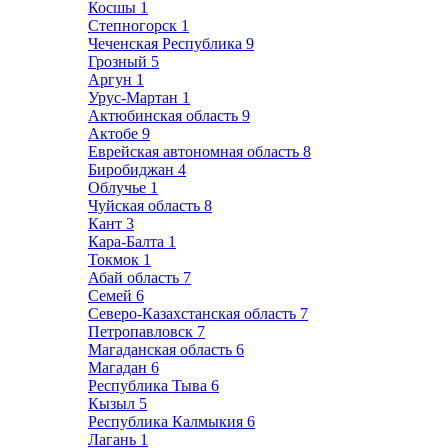
Косшы
1
Степногорск
1
Чеченская Республика
9
Грозный
5
Аргун
1
Урус-Мартан
1
Актюбинская область
9
Актобе
9
Еврейская автономная область
8
Биробиджан
4
Облучье
1
Чуйская область
8
Кант
3
Кара-Балта
1
Токмок
1
Абай область
7
Семей
6
Северо-Казахстанская область
7
Петропавловск
7
Магаданская область
6
Магадан
6
Республика Тыва
6
Кызыл
5
Республика Калмыкия
6
Лагань
1