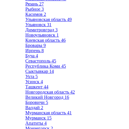
Рязань
27
Рыбное
3
Касимов
2
Ульяновская область
49
Ульяновск
31
Димитровград
3
Новоульяновск
1
Киевская область
46
Бровары
9
Ирпень
8
Буча
4
Севастополь
45
Республика Коми
45
Сыктывкар
14
Ухта
5
Усинск
4
Ташкент
44
Новгородская область
42
Великий Новгород
16
Боровичи
5
Валдай
2
Мурманская область
41
Мурманск
15
Апатиты
4
Мончегорск
2