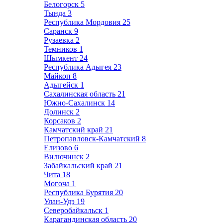
Белогорск
5
Тында
3
Республика Мордовия
25
Саранск
9
Рузаевка
2
Темников
1
Шымкент
24
Республика Адыгея
23
Майкоп
8
Адыгейск
1
Сахалинская область
21
Южно-Сахалинск
14
Долинск
2
Корсаков
2
Камчатский край
21
Петропавловск-Камчатский
8
Елизово
6
Вилючинск
2
Забайкальский край
21
Чита
18
Могоча
1
Республика Бурятия
20
Улан-Удэ
19
Северобайкальск
1
Карагандинская область
20