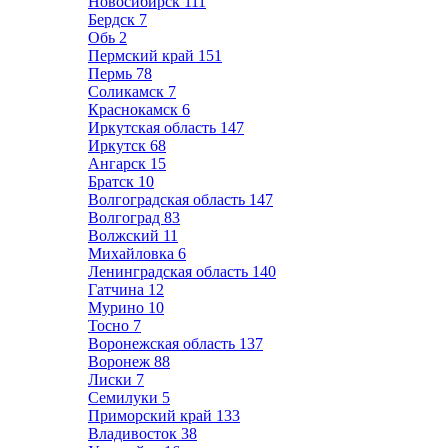
Новосибирск
111
Бердск
7
Обь
2
Пермский край
151
Пермь
78
Соликамск
7
Краснокамск
6
Иркутская область
147
Иркутск
68
Ангарск
15
Братск
10
Волгоградская область
147
Волгоград
83
Волжский
11
Михайловка
6
Ленинградская область
140
Гатчина
12
Мурино
10
Тосно
7
Воронежская область
137
Воронеж
88
Лиски
7
Семилуки
5
Приморский край
133
Владивосток
38