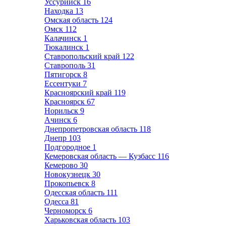
Уссурийск
16
Находка
13
Омская область
124
Омск
112
Калачинск
1
Тюкалинск
1
Ставропольский край
122
Ставрополь
31
Пятигорск
8
Ессентуки
7
Красноярский край
119
Красноярск
67
Норильск
9
Ачинск
6
Днепропетровская область
118
Днепр
103
Подгородное
1
Кемеровская область — Кузбасс
116
Кемерово
30
Новокузнецк
30
Прокопьевск
8
Одесская область
111
Одесса
81
Черноморск
6
Харьковская область
103