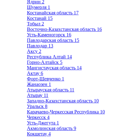
Ядрин
2
Шумерля
1
Костанайская область
17
Костанай
15
Тобыл
2
Восточно-Казахстанская область
16
Усть-Каменогорск
16
Павлодарская область
15
Павлодар
13
Аксу
2
Республика Алтай
14
Горно-Алтайск
5
Мангистауская область
14
Актау
6
Форт-Шевченко
1
Жанаозен
1
Атырауская область
11
Атырау
11
Западно-Казахстанская область
10
Уральск
8
Карачаево-Черкесская Республика
10
Черкесск
4
Усть-Джегута
1
Акмолинская область
9
Кокшетау
4