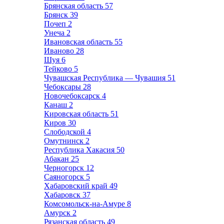
Брянская область
57
Брянск
39
Почеп
2
Унеча
2
Ивановская область
55
Иваново
28
Шуя
6
Тейково
5
Чувашская Республика — Чувашия
51
Чебоксары
28
Новочебоксарск
4
Канаш
2
Кировская область
51
Киров
30
Слободской
4
Омутнинск
2
Республика Хакасия
50
Абакан
25
Черногорск
12
Саяногорск
5
Хабаровский край
49
Хабаровск
37
Комсомольск-на-Амуре
8
Амурск
2
Рязанская область
49