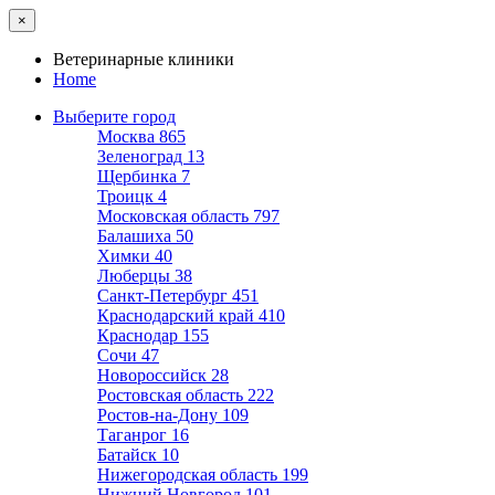
×
Ветеринарные клиники
Home
Выберите город
Москва
865
Зеленоград
13
Щербинка
7
Троицк
4
Московская область
797
Балашиха
50
Химки
40
Люберцы
38
Санкт-Петербург
451
Краснодарский край
410
Краснодар
155
Сочи
47
Новороссийск
28
Ростовская область
222
Ростов-на-Дону
109
Таганрог
16
Батайск
10
Нижегородская область
199
Нижний Новгород
101