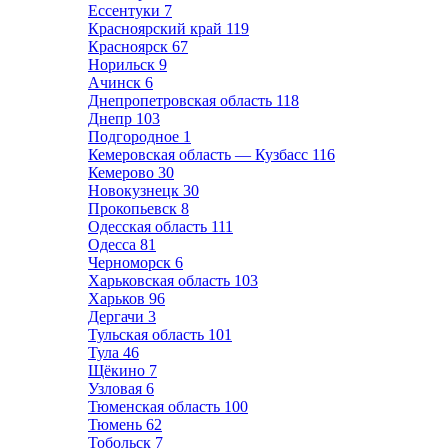
Ессентуки
7
Красноярский край
119
Красноярск
67
Норильск
9
Ачинск
6
Днепропетровская область
118
Днепр
103
Подгородное
1
Кемеровская область — Кузбасс
116
Кемерово
30
Новокузнецк
30
Прокопьевск
8
Одесская область
111
Одесса
81
Черноморск
6
Харьковская область
103
Харьков
96
Дергачи
3
Тульская область
101
Тула
46
Щёкино
7
Узловая
6
Тюменская область
100
Тюмень
62
Тобольск
7