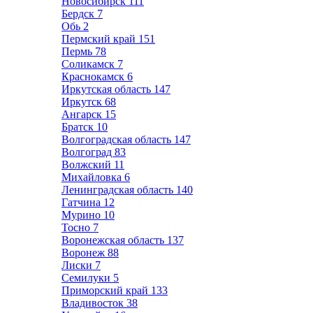
Новосибирск
111
Бердск
7
Обь
2
Пермский край
151
Пермь
78
Соликамск
7
Краснокамск
6
Иркутская область
147
Иркутск
68
Ангарск
15
Братск
10
Волгоградская область
147
Волгоград
83
Волжский
11
Михайловка
6
Ленинградская область
140
Гатчина
12
Мурино
10
Тосно
7
Воронежская область
137
Воронеж
88
Лиски
7
Семилуки
5
Приморский край
133
Владивосток
38