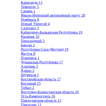
Караганда
13
Темиртау
5
Сарань
1
Ямало-Ненецкий автономный округ
20
Ноябрьск
8
Новый Уренгой
4
Салехард
3
Кабардино-Балкарская Республика
19
Нальчик
10
Прохладный
3
Баксан
2
Республика Саха (Якутия)
19
Якутск
8
Покровск
1
Чувашская Республика
17
Алатырь
3
Ядрин
2
Шумерля
1
Костанайская область
17
Костанай
15
Тобыл
2
Восточно-Казахстанская область
16
Усть-Каменогорск
16
Павлодарская область
15
Павлодар
13