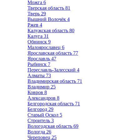
Можга
6
Тверская область
81
Тверь
29
Вышний Волочёк
4
Ржев
4
Калужская область
80
Калуга
31
Обнинск
9
Малоярославец
6
Ярославская область
77
Ярославль
47
Рыбинск
7
Переславль-Залесский
4
Алматы
73
Владимирская область
71
Владимир
25
Ковров
8
Александров
8
Белгородская область
71
Белгород
29
Старый Оскол
5
Строитель
3
Вологодская область
69
Вологда
26
Череповец
25