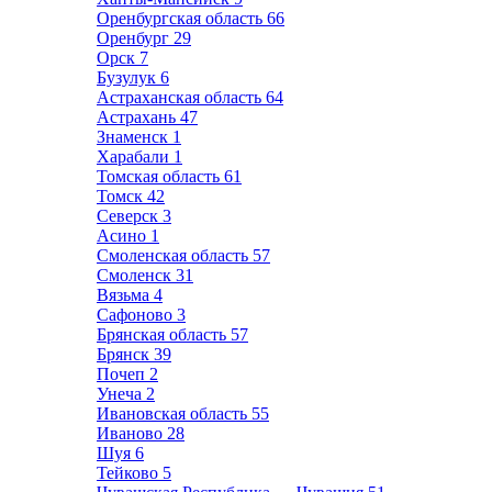
Оренбургская область
66
Оренбург
29
Орск
7
Бузулук
6
Астраханская область
64
Астрахань
47
Знаменск
1
Харабали
1
Томская область
61
Томск
42
Северск
3
Асино
1
Смоленская область
57
Смоленск
31
Вязьма
4
Сафоново
3
Брянская область
57
Брянск
39
Почеп
2
Унеча
2
Ивановская область
55
Иваново
28
Шуя
6
Тейково
5