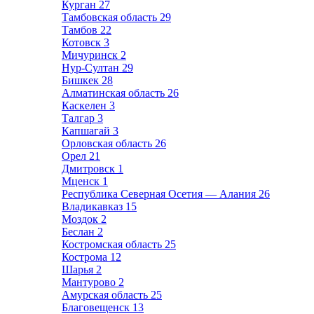
Курган
27
Тамбовская область
29
Тамбов
22
Котовск
3
Мичуринск
2
Нур-Султан
29
Бишкек
28
Алматинская область
26
Каскелен
3
Талгар
3
Капшагай
3
Орловская область
26
Орел
21
Дмитровск
1
Мценск
1
Республика Северная Осетия — Алания
26
Владикавказ
15
Моздок
2
Беслан
2
Костромская область
25
Кострома
12
Шарья
2
Мантурово
2
Амурская область
25
Благовещенск
13