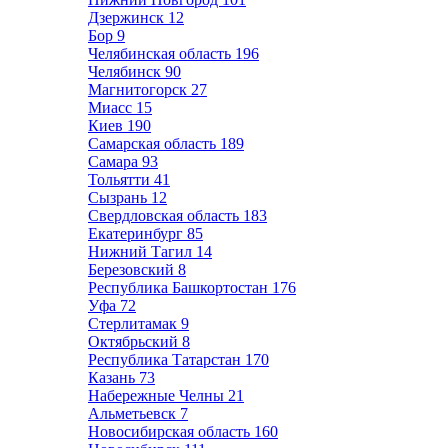
Дзержинск
12
Бор
9
Челябинская область
196
Челябинск
90
Магнитогорск
27
Миасс
15
Киев
190
Самарская область
189
Самара
93
Тольятти
41
Сызрань
12
Свердловская область
183
Екатеринбург
85
Нижний Тагил
14
Березовский
8
Республика Башкортостан
176
Уфа
72
Стерлитамак
9
Октябрьский
8
Республика Татарстан
170
Казань
73
Набережные Челны
21
Альметьевск
7
Новосибирская область
160