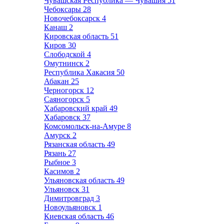
Чувашская Республика — Чувашия
51
Чебоксары
28
Новочебоксарск
4
Канаш
2
Кировская область
51
Киров
30
Слободской
4
Омутнинск
2
Республика Хакасия
50
Абакан
25
Черногорск
12
Саяногорск
5
Хабаровский край
49
Хабаровск
37
Комсомольск-на-Амуре
8
Амурск
2
Рязанская область
49
Рязань
27
Рыбное
3
Касимов
2
Ульяновская область
49
Ульяновск
31
Димитровград
3
Новоульяновск
1
Киевская область
46