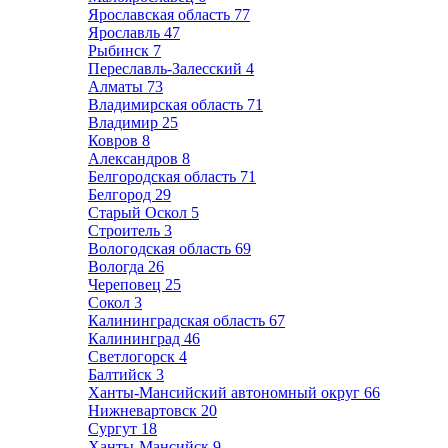
Ярославская область
77
Ярославль
47
Рыбинск
7
Переславль-Залесский
4
Алматы
73
Владимирская область
71
Владимир
25
Ковров
8
Александров
8
Белгородская область
71
Белгород
29
Старый Оскол
5
Строитель
3
Вологодская область
69
Вологда
26
Череповец
25
Сокол
3
Калининградская область
67
Калининград
46
Светлогорск
4
Балтийск
3
Ханты-Мансийский автономный округ
66
Нижневартовск
20
Сургут
18
Ханты-Мансийск
9