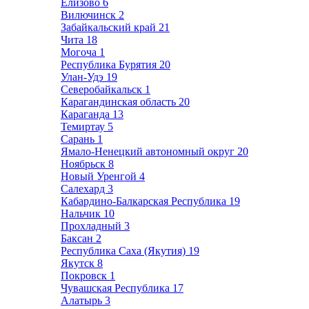
Елизово
6
Вилючинск
2
Забайкальский край
21
Чита
18
Могоча
1
Республика Бурятия
20
Улан-Удэ
19
Северобайкальск
1
Карагандинская область
20
Караганда
13
Темиртау
5
Сарань
1
Ямало-Ненецкий автономный округ
20
Ноябрьск
8
Новый Уренгой
4
Салехард
3
Кабардино-Балкарская Республика
19
Нальчик
10
Прохладный
3
Баксан
2
Республика Саха (Якутия)
19
Якутск
8
Покровск
1
Чувашская Республика
17
Алатырь
3