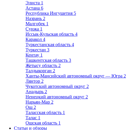
Элиста
1
Астана
6
Республика Ингушетия
5
Назрань
2
Малгобек
1
Сунжа
1
Иссык-Кульская область
4
Каракол
4
Туркестанская область
4
Туркестан
3
Кентау
1
Ташкентская область
3
Жетысу область
2
Талдыкорган
2
Ханты-Мансийский автономный округ — Югра
2
Лянтор
2
Чукотский автономный округ
2
Анадырь
2
Ненецкий автономный округ
2
Нарьян-Мар
2
Ош
2
Таласская область
1
Талас
1
Ошская область
1
Статьи и обзоры