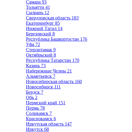
Самара
93
Тольятти
41
Сызрань
12
Свердловская область
183
Екатеринбург
85
Нижний Тагил
14
Березовский
8
Республика Башкортостан
176
Уфа
72
Стерлитамак
9
Октябрьский
8
Республика Татарстан
170
Казань
73
Набережные Челны
21
Альметьевск
7
Новосибирская область
160
Новосибирск
111
Бердск
7
Обь
2
Пермский край
151
Пермь
78
Соликамск
7
Краснокамск
6
Иркутская область
147
Иркутск
68