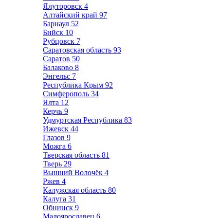
Ялуторовск
4
Алтайский край
97
Барнаул
52
Бийск
10
Рубцовск
7
Саратовская область
93
Саратов
50
Балаково
8
Энгельс
7
Республика Крым
92
Симферополь
34
Ялта
12
Керчь
9
Удмуртская Республика
83
Ижевск
44
Глазов
9
Можга
6
Тверская область
81
Тверь
29
Вышний Волочёк
4
Ржев
4
Калужская область
80
Калуга
31
Обнинск
9
Малоярославец
6