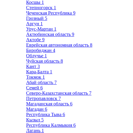
Косшы
1
Степногорск
1
Чеченская Республика
9
Грозный
5
Аргун
1
Урус-Мартан
1
Актюбинская область
9
Актобе
9
Еврейская автономная область
8
Биробиджан
4
Облучье
1
Чуйская область
8
Кант
3
Кара-Балта
1
Токмок
1
Абай область
7
Семей
6
Северо-Казахстанская область
7
Петропавловск
7
Магаданская область
6
Магадан
6
Республика Тыва
6
Кызыл
5
Республика Калмыкия
6
Лагань
1