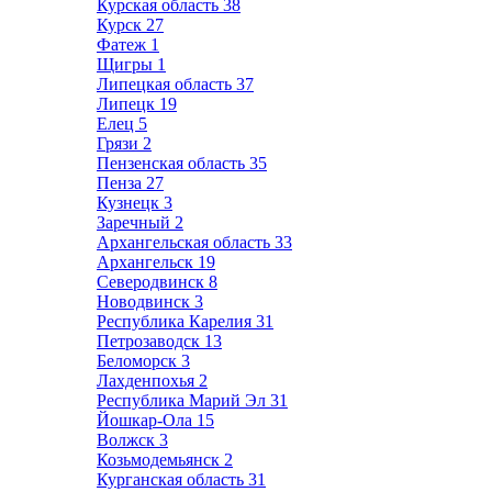
Курская область
38
Курск
27
Фатеж
1
Щигры
1
Липецкая область
37
Липецк
19
Елец
5
Грязи
2
Пензенская область
35
Пенза
27
Кузнецк
3
Заречный
2
Архангельская область
33
Архангельск
19
Северодвинск
8
Новодвинск
3
Республика Карелия
31
Петрозаводск
13
Беломорск
3
Лахденпохья
2
Республика Марий Эл
31
Йошкар-Ола
15
Волжск
3
Козьмодемьянск
2
Курганская область
31