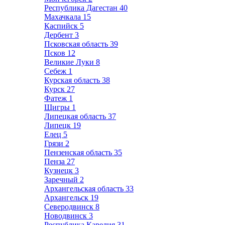
Республика Дагестан
40
Махачкала
15
Каспийск
5
Дербент
3
Псковская область
39
Псков
12
Великие Луки
8
Себеж
1
Курская область
38
Курск
27
Фатеж
1
Щигры
1
Липецкая область
37
Липецк
19
Елец
5
Грязи
2
Пензенская область
35
Пенза
27
Кузнецк
3
Заречный
2
Архангельская область
33
Архангельск
19
Северодвинск
8
Новодвинск
3
Республика Карелия
31