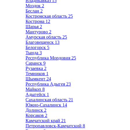
Владикавказ
15
Моздок
2
Беслан
2
Костромская область
25
Кострома
12
Шарья
2
Мантурово
2
Амурская область
25
Благовещенск
13
Белогорск
5
Тында
3
Республика Мордовия
25
Саранск
9
Рузаевка
2
Темников
1
Шымкент
24
Республика Адыгея
23
Майкоп
8
Адыгейск
1
Сахалинская область
21
Южно-Сахалинск
14
Долинск
2
Корсаков
2
Камчатский край
21
Петропавловск-Камчатский
8