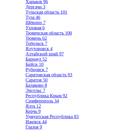
Харьков
96
Дергачи
3
Тульская область
101
Тула
46
Щёкино
7
Узловая
6
Тюменская область
100
Тюмень
62
Тобольск
7
Ялуторовск
4
Алтайский край
97
Барнаул
52
Бийск
10
Рубцовск
7
Саратовская область
93
Саратов
50
Балаково
8
Энгельс
7
Республика Крым
92
Симферополь
34
Ялта
12
Керчь
9
Удмуртская Республика
83
Ижевск
44
Глазов
9