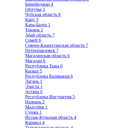
Биробиджан
4
Облучье
1
Чуйская область
8
Кант
3
Кара-Балта
1
Токмок
1
Абай область
7
Семей
6
Северо-Казахстанская область
7
Петропавловск
7
Магаданская область
6
Магадан
6
Республика Тыва
6
Кызыл
5
Республика Калмыкия
6
Лагань
1
Элиста
1
Астана
6
Республика Ингушетия
5
Назрань
2
Малгобек
1
Сунжа
1
Иссык-Кульская область
4
Каракол
4
Туркестанская область
4