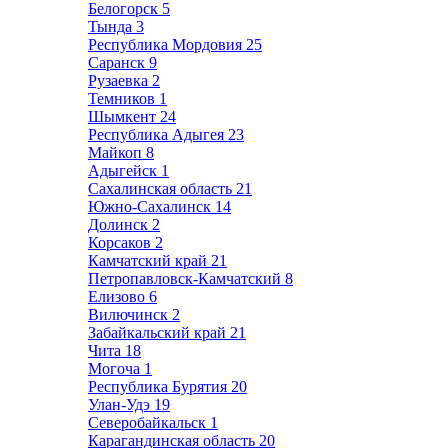
Белогорск
5
Тында
3
Республика Мордовия
25
Саранск
9
Рузаевка
2
Темников
1
Шымкент
24
Республика Адыгея
23
Майкоп
8
Адыгейск
1
Сахалинская область
21
Южно-Сахалинск
14
Долинск
2
Корсаков
2
Камчатский край
21
Петропавловск-Камчатский
8
Елизово
6
Вилючинск
2
Забайкальский край
21
Чита
18
Могоча
1
Республика Бурятия
20
Улан-Удэ
19
Северобайкальск
1
Карагандинская область
20