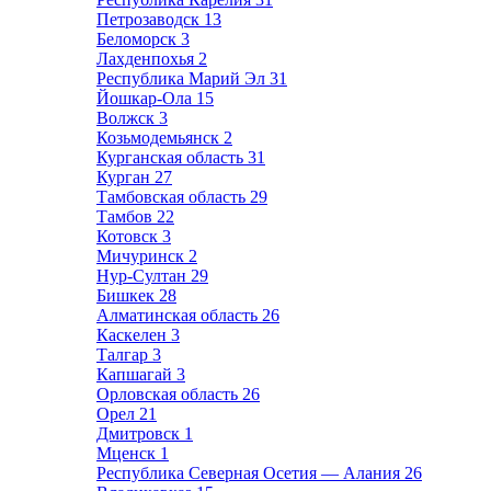
Петрозаводск
13
Беломорск
3
Лахденпохья
2
Республика Марий Эл
31
Йошкар-Ола
15
Волжск
3
Козьмодемьянск
2
Курганская область
31
Курган
27
Тамбовская область
29
Тамбов
22
Котовск
3
Мичуринск
2
Нур-Султан
29
Бишкек
28
Алматинская область
26
Каскелен
3
Талгар
3
Капшагай
3
Орловская область
26
Орел
21
Дмитровск
1
Мценск
1
Республика Северная Осетия — Алания
26