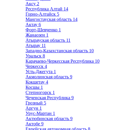
Аксу
2
Республика Алтай
14
Горно-Алтайск
5
Мангистауская область
14
Актау
6
Форт-Шевченко
1
Жанаозен
1
Атырауская область
11
Атырау
11
Западно-Казахстанская область
10
Уральск
8
Карачаево-Черкесская Республика
10
Черкесск
4
Усть-Джегута
1
Акмолинская область
9
Кокшетау
4
Косшы
1
Степногорск
1
Чеченская Республика
9
Грозный
5
Аргун
1
Урус-Мартан
1
Актюбинская область
9
Актобе
9
Еврейская автономная область
8