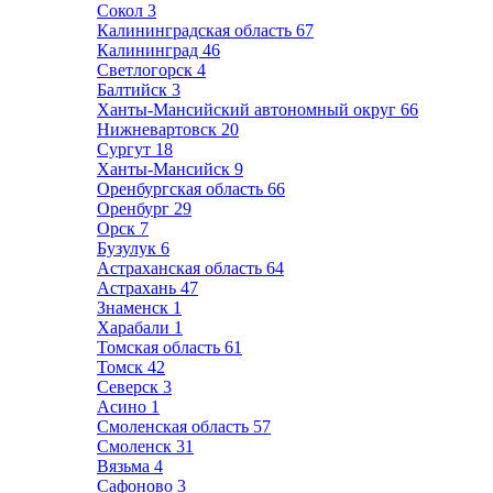
Сокол
3
Калининградская область
67
Калининград
46
Светлогорск
4
Балтийск
3
Ханты-Мансийский автономный округ
66
Нижневартовск
20
Сургут
18
Ханты-Мансийск
9
Оренбургская область
66
Оренбург
29
Орск
7
Бузулук
6
Астраханская область
64
Астрахань
47
Знаменск
1
Харабали
1
Томская область
61
Томск
42
Северск
3
Асино
1
Смоленская область
57
Смоленск
31
Вязьма
4
Сафоново
3