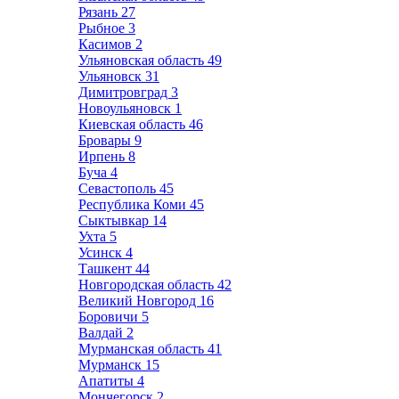
Рязань
27
Рыбное
3
Касимов
2
Ульяновская область
49
Ульяновск
31
Димитровград
3
Новоульяновск
1
Киевская область
46
Бровары
9
Ирпень
8
Буча
4
Севастополь
45
Республика Коми
45
Сыктывкар
14
Ухта
5
Усинск
4
Ташкент
44
Новгородская область
42
Великий Новгород
16
Боровичи
5
Валдай
2
Мурманская область
41
Мурманск
15
Апатиты
4
Мончегорск
2