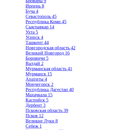
Бровары
9
Ирпень
8
Буча
4
Севастополь
45
Республика Коми
45
Сыктывкар
14
Ухта
5
Усинск
4
Ташкент
44
Новгородская область
42
Великий Новгород
16
Боровичи
5
Валдай
2
Мурманская область
41
Мурманск
15
Апатиты
4
Мончегорск
2
Республика Дагестан
40
Махачкала
15
Каспийск
5
Дербент
3
Псковская область
39
Псков
12
Великие Луки
8
Себеж
1