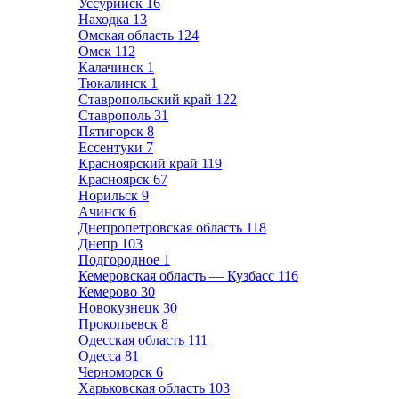
Уссурийск
16
Находка
13
Омская область
124
Омск
112
Калачинск
1
Тюкалинск
1
Ставропольский край
122
Ставрополь
31
Пятигорск
8
Ессентуки
7
Красноярский край
119
Красноярск
67
Норильск
9
Ачинск
6
Днепропетровская область
118
Днепр
103
Подгородное
1
Кемеровская область — Кузбасс
116
Кемерово
30
Новокузнецк
30
Прокопьевск
8
Одесская область
111
Одесса
81
Черноморск
6
Харьковская область
103