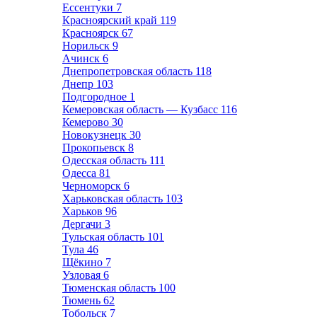
Ессентуки
7
Красноярский край
119
Красноярск
67
Норильск
9
Ачинск
6
Днепропетровская область
118
Днепр
103
Подгородное
1
Кемеровская область — Кузбасс
116
Кемерово
30
Новокузнецк
30
Прокопьевск
8
Одесская область
111
Одесса
81
Черноморск
6
Харьковская область
103
Харьков
96
Дергачи
3
Тульская область
101
Тула
46
Щёкино
7
Узловая
6
Тюменская область
100
Тюмень
62
Тобольск
7