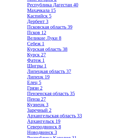
Республика Дагестан
40
Махачкала
15
Каспийск
5
Дербент
3
Псковская область
39
Псков
12
Великие Луки
8
Себеж
1
Курская область
38
Курск
27
Фатеж
1
Щигры
1
Липецкая область
37
Липецк
19
Елец
5
Грязи
2
Пензенская область
35
Пенза
27
Кузнецк
3
Заречный
2
Архангельская область
33
Архангельск
19
Северодвинск
8
Новодвинск
3
Республика Карелия
31