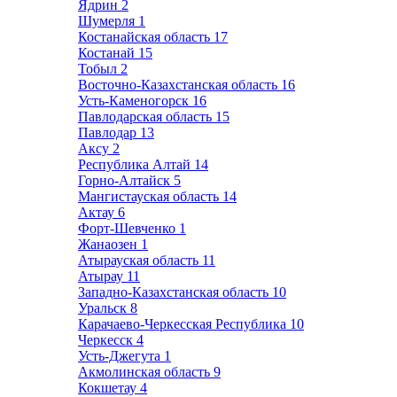
Ядрин
2
Шумерля
1
Костанайская область
17
Костанай
15
Тобыл
2
Восточно-Казахстанская область
16
Усть-Каменогорск
16
Павлодарская область
15
Павлодар
13
Аксу
2
Республика Алтай
14
Горно-Алтайск
5
Мангистауская область
14
Актау
6
Форт-Шевченко
1
Жанаозен
1
Атырауская область
11
Атырау
11
Западно-Казахстанская область
10
Уральск
8
Карачаево-Черкесская Республика
10
Черкесск
4
Усть-Джегута
1
Акмолинская область
9
Кокшетау
4