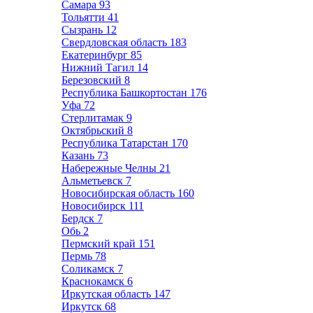
Самара
93
Тольятти
41
Сызрань
12
Свердловская область
183
Екатеринбург
85
Нижний Тагил
14
Березовский
8
Республика Башкортостан
176
Уфа
72
Стерлитамак
9
Октябрьский
8
Республика Татарстан
170
Казань
73
Набережные Челны
21
Альметьевск
7
Новосибирская область
160
Новосибирск
111
Бердск
7
Обь
2
Пермский край
151
Пермь
78
Соликамск
7
Краснокамск
6
Иркутская область
147
Иркутск
68