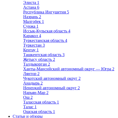
Элиста
1
Астана
6
Республика Ингушетия
5
Назрань
2
Малгобек
1
Сунжа
1
Иссык-Кульская область
4
Каракол
4
Туркестанская область
4
Туркестан
3
Кентау
1
Ташкентская область
3
Жетысу область
2
Талдыкорган
2
Ханты-Мансийский автономный округ — Югра
2
Лянтор
2
Чукотский автономный округ
2
Анадырь
2
Ненецкий автономный округ
2
Нарьян-Мар
2
Ош
2
Таласская область
1
Талас
1
Ошская область
1
Статьи и обзоры