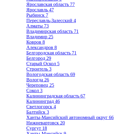
Ярославская область
77
Ярославль
47
Рыбинск
7
Переславль-Залесский
4
Алматы
73
Владимирская область
71
Владимир
25
Ковров
8
Александров
8
Белгородская область
71
Белгород
29
Старый Оскол
5
Строитель
3
Вологодская область
69
Вологда
26
Череповец
25
Сокол
3
Калининградская область
67
Калининград
46
Светлогорск
4
Балтийск
3
Ханты-Мансийский автономный округ
66
Нижневартовск
20
Сургут
18
Ханты-Мансийск
9