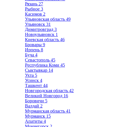
Рязань
27
Рыбное
3
Касимов
2
Ульяновская область
49
Ульяновск
31
Димитровград
3
Новоульяновск
1
Киевская область
46
Бровары
9
Ирпень
8
Буча
4
Севастополь
45
Республика Коми
45
Сыктывкар
14
Ухта
5
Усинск
4
Ташкент
44
Новгородская область
42
Великий Новгород
16
Боровичи
5
Валдай
2
Мурманская область
41
Мурманск
15
Апатиты
4
Мончегорск
2