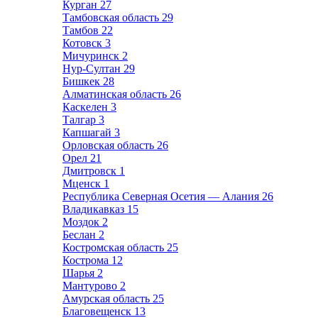
Курган
27
Тамбовская область
29
Тамбов
22
Котовск
3
Мичуринск
2
Нур-Султан
29
Бишкек
28
Алматинская область
26
Каскелен
3
Талгар
3
Капшагай
3
Орловская область
26
Орел
21
Дмитровск
1
Мценск
1
Республика Северная Осетия — Алания
26
Владикавказ
15
Моздок
2
Беслан
2
Костромская область
25
Кострома
12
Шарья
2
Мантурово
2
Амурская область
25
Благовещенск
13