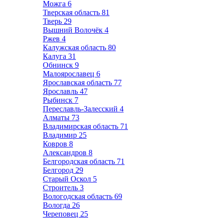
Можга
6
Тверская область
81
Тверь
29
Вышний Волочёк
4
Ржев
4
Калужская область
80
Калуга
31
Обнинск
9
Малоярославец
6
Ярославская область
77
Ярославль
47
Рыбинск
7
Переславль-Залесский
4
Алматы
73
Владимирская область
71
Владимир
25
Ковров
8
Александров
8
Белгородская область
71
Белгород
29
Старый Оскол
5
Строитель
3
Вологодская область
69
Вологда
26
Череповец
25