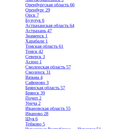
Оренбургская область
66
Оренбург
29
Орск
7
Бузулук
6
Астраханская область
64
Астрахань
47
Знаменск
1
Харабали
1
Томская область
61
Томск
42
Северск
3
Асино
1
Смоленская область
57
Смоленск
31
Вязьма
4
Сафоново
3
Брянская область
57
Брянск
39
Почеп
2
Унеча
2
Ивановская область
55
Иваново
28
Шуя
6
Тейково
5