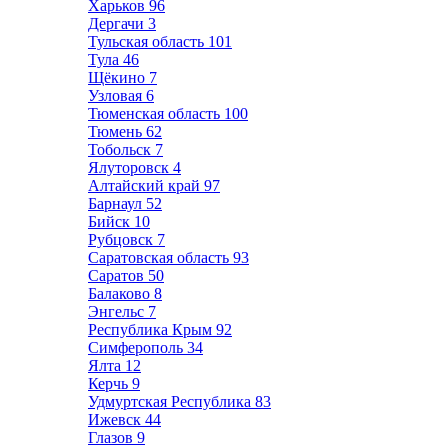
Харьков
96
Дергачи
3
Тульская область
101
Тула
46
Щёкино
7
Узловая
6
Тюменская область
100
Тюмень
62
Тобольск
7
Ялуторовск
4
Алтайский край
97
Барнаул
52
Бийск
10
Рубцовск
7
Саратовская область
93
Саратов
50
Балаково
8
Энгельс
7
Республика Крым
92
Симферополь
34
Ялта
12
Керчь
9
Удмуртская Республика
83
Ижевск
44
Глазов
9