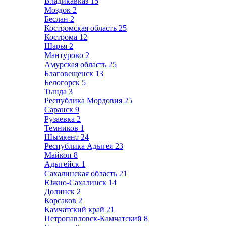
Владикавказ
15
Моздок
2
Беслан
2
Костромская область
25
Кострома
12
Шарья
2
Мантурово
2
Амурская область
25
Благовещенск
13
Белогорск
5
Тында
3
Республика Мордовия
25
Саранск
9
Рузаевка
2
Темников
1
Шымкент
24
Республика Адыгея
23
Майкоп
8
Адыгейск
1
Сахалинская область
21
Южно-Сахалинск
14
Долинск
2
Корсаков
2
Камчатский край
21
Петропавловск-Камчатский
8