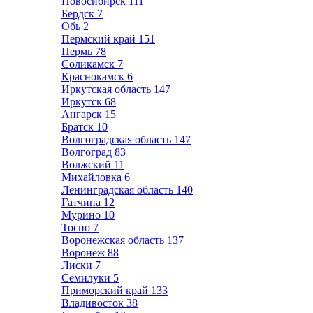
Новосибирск
111
Бердск
7
Обь
2
Пермский край
151
Пермь
78
Соликамск
7
Краснокамск
6
Иркутская область
147
Иркутск
68
Ангарск
15
Братск
10
Волгоградская область
147
Волгоград
83
Волжский
11
Михайловка
6
Ленинградская область
140
Гатчина
12
Мурино
10
Тосно
7
Воронежская область
137
Воронеж
88
Лиски
7
Семилуки
5
Приморский край
133
Владивосток
38