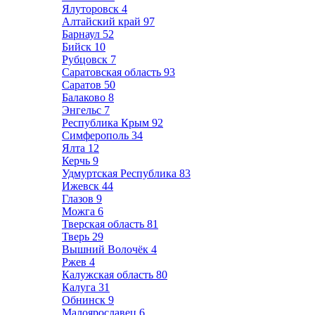
Ялуторовск
4
Алтайский край
97
Барнаул
52
Бийск
10
Рубцовск
7
Саратовская область
93
Саратов
50
Балаково
8
Энгельс
7
Республика Крым
92
Симферополь
34
Ялта
12
Керчь
9
Удмуртская Республика
83
Ижевск
44
Глазов
9
Можга
6
Тверская область
81
Тверь
29
Вышний Волочёк
4
Ржев
4
Калужская область
80
Калуга
31
Обнинск
9
Малоярославец
6