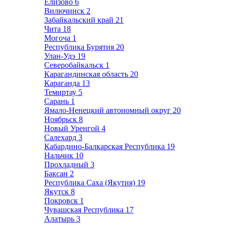
Елизово
6
Вилючинск
2
Забайкальский край
21
Чита
18
Могоча
1
Республика Бурятия
20
Улан-Удэ
19
Северобайкальск
1
Карагандинская область
20
Караганда
13
Темиртау
5
Сарань
1
Ямало-Ненецкий автономный округ
20
Ноябрьск
8
Новый Уренгой
4
Салехард
3
Кабардино-Балкарская Республика
19
Нальчик
10
Прохладный
3
Баксан
2
Республика Саха (Якутия)
19
Якутск
8
Покровск
1
Чувашская Республика
17
Алатырь
3