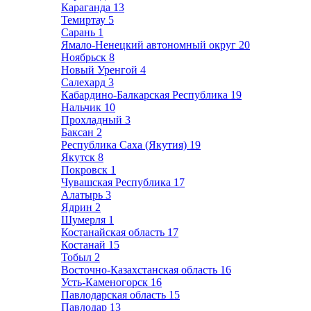
Караганда
13
Темиртау
5
Сарань
1
Ямало-Ненецкий автономный округ
20
Ноябрьск
8
Новый Уренгой
4
Салехард
3
Кабардино-Балкарская Республика
19
Нальчик
10
Прохладный
3
Баксан
2
Республика Саха (Якутия)
19
Якутск
8
Покровск
1
Чувашская Республика
17
Алатырь
3
Ядрин
2
Шумерля
1
Костанайская область
17
Костанай
15
Тобыл
2
Восточно-Казахстанская область
16
Усть-Каменогорск
16
Павлодарская область
15
Павлодар
13