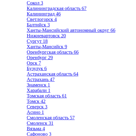
Сокол
3
Калининградская область
67
Калининград
46
Светлогорск
4
Балтийск
3
Ханты-Мансийский автономный округ
66
Нижневартовск
20
Сургут
18
Ханты-Мансийск
9
Оренбургская область
66
Оренбург
29
Орск
7
Бузулук
6
Астраханская область
64
Астрахань
47
Знаменск
1
Харабали
1
Томская область
61
Томск
42
Северск
3
Асино
1
Смоленская область
57
Смоленск
31
Вязьма
4
Сафоново
3