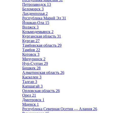
Петрозаводск
13
Беломорск
3
Лахденпохья
2
Республика Марий Эл
31
Йошкар-Ола
15
Волжск
3
Козьмодемьянск
2
Курганская область
31
Курган
27
Тамбовская область
29
Тамбов
22
Котовск
3
Мичуринск
2
Нур-Султан
29
Бишкек
28
Алматинская область
26
Каскелен
3
Талгар
3
Капшагай
3
Орловская область
26
Орел
21
Дмитровск
1
Мценск
1
Республика Северная Осетия — Алания
26