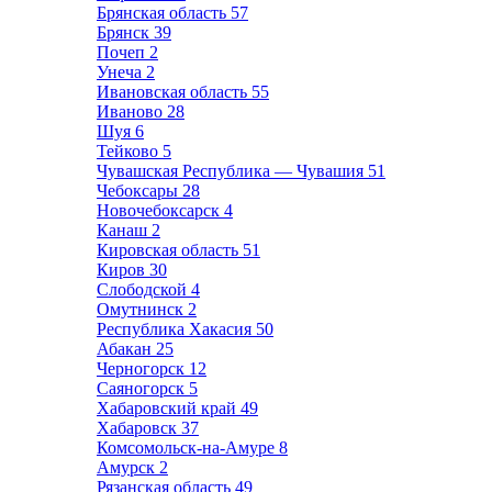
Брянская область
57
Брянск
39
Почеп
2
Унеча
2
Ивановская область
55
Иваново
28
Шуя
6
Тейково
5
Чувашская Республика — Чувашия
51
Чебоксары
28
Новочебоксарск
4
Канаш
2
Кировская область
51
Киров
30
Слободской
4
Омутнинск
2
Республика Хакасия
50
Абакан
25
Черногорск
12
Саяногорск
5
Хабаровский край
49
Хабаровск
37
Комсомольск-на-Амуре
8
Амурск
2
Рязанская область
49