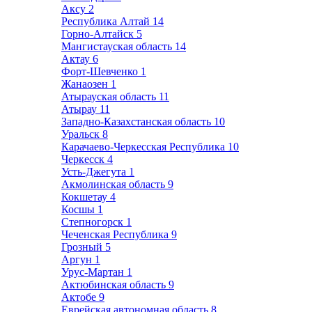
Аксу
2
Республика Алтай
14
Горно-Алтайск
5
Мангистауская область
14
Актау
6
Форт-Шевченко
1
Жанаозен
1
Атырауская область
11
Атырау
11
Западно-Казахстанская область
10
Уральск
8
Карачаево-Черкесская Республика
10
Черкесск
4
Усть-Джегута
1
Акмолинская область
9
Кокшетау
4
Косшы
1
Степногорск
1
Чеченская Республика
9
Грозный
5
Аргун
1
Урус-Мартан
1
Актюбинская область
9
Актобе
9
Еврейская автономная область
8