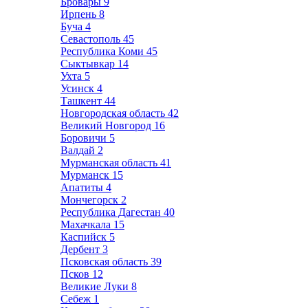
Бровары
9
Ирпень
8
Буча
4
Севастополь
45
Республика Коми
45
Сыктывкар
14
Ухта
5
Усинск
4
Ташкент
44
Новгородская область
42
Великий Новгород
16
Боровичи
5
Валдай
2
Мурманская область
41
Мурманск
15
Апатиты
4
Мончегорск
2
Республика Дагестан
40
Махачкала
15
Каспийск
5
Дербент
3
Псковская область
39
Псков
12
Великие Луки
8
Себеж
1