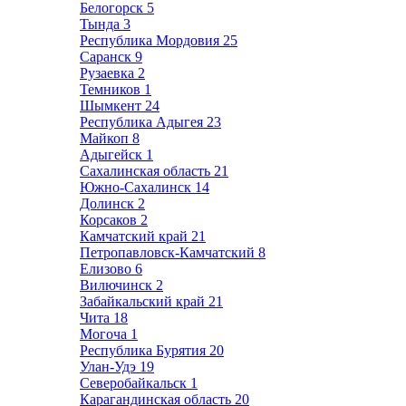
Белогорск
5
Тында
3
Республика Мордовия
25
Саранск
9
Рузаевка
2
Темников
1
Шымкент
24
Республика Адыгея
23
Майкоп
8
Адыгейск
1
Сахалинская область
21
Южно-Сахалинск
14
Долинск
2
Корсаков
2
Камчатский край
21
Петропавловск-Камчатский
8
Елизово
6
Вилючинск
2
Забайкальский край
21
Чита
18
Могоча
1
Республика Бурятия
20
Улан-Удэ
19
Северобайкальск
1
Карагандинская область
20