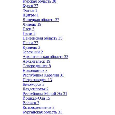
Курская область
38
Курск
27
Фатеж
1
Щигры
1
Липецкая область
37
Липецк
19
Елец
5
Грязи
2
Пензенская область
35
Пенза
27
Кузнецк
3
Заречный
2
Архангельская область
33
Архангельск
19
Северодвинск
8
Новодвинск
3
Республика Карелия
31
Петрозаводск
13
Беломорск
3
Лахденпохья
2
Республика Марий Эл
31
Йошкар-Ола
15
Волжск
3
Козьмодемьянск
2
Курганская область
31