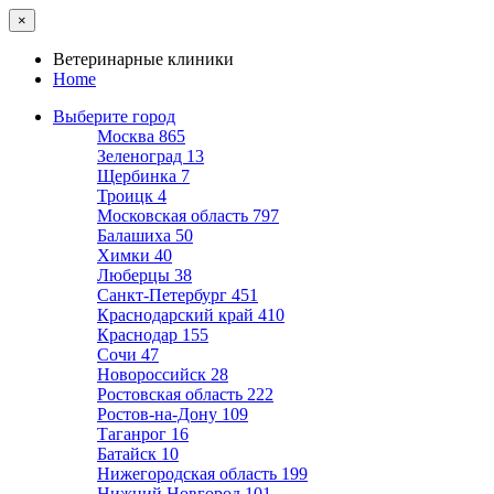
×
Ветеринарные клиники
Home
Выберите город
Москва
865
Зеленоград
13
Щербинка
7
Троицк
4
Московская область
797
Балашиха
50
Химки
40
Люберцы
38
Санкт-Петербург
451
Краснодарский край
410
Краснодар
155
Сочи
47
Новороссийск
28
Ростовская область
222
Ростов-на-Дону
109
Таганрог
16
Батайск
10
Нижегородская область
199
Нижний Новгород
101