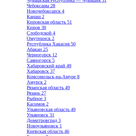
Чувашская Республика — Чувашия
51
Чебоксары
28
Новочебоксарск
4
Канаш
2
Кировская область
51
Киров
30
Слободской
4
Омутнинск
2
Республика Хакасия
50
Абакан
25
Черногорск
12
Саяногорск
5
Хабаровский край
49
Хабаровск
37
Комсомольск-на-Амуре
8
Амурск
2
Рязанская область
49
Рязань
27
Рыбное
3
Касимов
2
Ульяновская область
49
Ульяновск
31
Димитровград
3
Новоульяновск
1
Киевская область
46