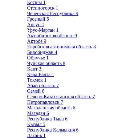
Косшы
1
Степногорск
1
Чеченская Республика
9
Грозный
5
Аргун
1
Урус-Мартан
1
Актюбинская область
9
Актобе
9
Еврейская автономная область
8
Биробиджан
4
Облучье
1
Чуйская область
8
Кант
3
Кара-Балта
1
Токмок
1
Абай область
7
Семей
6
Северо-Казахстанская область
7
Петропавловск
7
Магаданская область
6
Магадан
6
Республика Тыва
6
Кызыл
5
Республика Калмыкия
6
Лагань
1