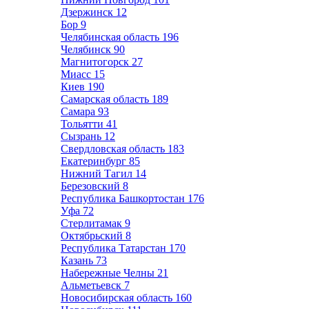
Дзержинск
12
Бор
9
Челябинская область
196
Челябинск
90
Магнитогорск
27
Миасс
15
Киев
190
Самарская область
189
Самара
93
Тольятти
41
Сызрань
12
Свердловская область
183
Екатеринбург
85
Нижний Тагил
14
Березовский
8
Республика Башкортостан
176
Уфа
72
Стерлитамак
9
Октябрьский
8
Республика Татарстан
170
Казань
73
Набережные Челны
21
Альметьевск
7
Новосибирская область
160