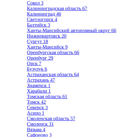
Сокол
3
Калининградская область
67
Калининград
46
Светлогорск
4
Балтийск
3
Ханты-Мансийский автономный округ
66
Нижневартовск
20
Сургут
18
Ханты-Мансийск
9
Оренбургская область
66
Оренбург
29
Орск
7
Бузулук
6
Астраханская область
64
Астрахань
47
Знаменск
1
Харабали
1
Томская область
61
Томск
42
Северск
3
Асино
1
Смоленская область
57
Смоленск
31
Вязьма
4
Сафоново
3