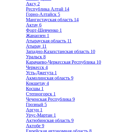
Аксу
2
Республика Алтай
14
Горно-Алтайск
5
Мангистауская область
14
Актау
6
Форт-Шевченко
1
Жанаозен
1
Атырауская область
11
Атырау
11
Западно-Казахстанская область
10
Уральск
8
Карачаево-Черкесская Республика
10
Черкесск
4
Усть-Джегута
1
Акмолинская область
9
Кокшетау
4
Косшы
1
Степногорск
1
Чеченская Республика
9
Грозный
5
Аргун
1
Урус-Мартан
1
Актюбинская область
9
Актобе
9
Еврейская автономная область
8