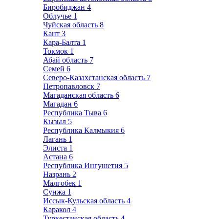
Биробиджан
4
Облучье
1
Чуйская область
8
Кант
3
Кара-Балта
1
Токмок
1
Абай область
7
Семей
6
Северо-Казахстанская область
7
Петропавловск
7
Магаданская область
6
Магадан
6
Республика Тыва
6
Кызыл
5
Республика Калмыкия
6
Лагань
1
Элиста
1
Астана
6
Республика Ингушетия
5
Назрань
2
Малгобек
1
Сунжа
1
Иссык-Кульская область
4
Каракол
4
Туркестанская область
4