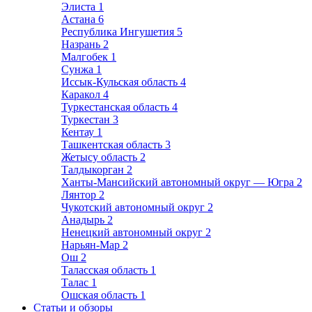
Элиста
1
Астана
6
Республика Ингушетия
5
Назрань
2
Малгобек
1
Сунжа
1
Иссык-Кульская область
4
Каракол
4
Туркестанская область
4
Туркестан
3
Кентау
1
Ташкентская область
3
Жетысу область
2
Талдыкорган
2
Ханты-Мансийский автономный округ — Югра
2
Лянтор
2
Чукотский автономный округ
2
Анадырь
2
Ненецкий автономный округ
2
Нарьян-Мар
2
Ош
2
Таласская область
1
Талас
1
Ошская область
1
Статьи и обзоры