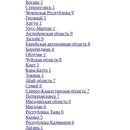
Косшы
1
Степногорск
1
Чеченская Республика
9
Грозный
5
Аргун
1
Урус-Мартан
1
Актюбинская область
9
Актобе
9
Еврейская автономная область
8
Биробиджан
4
Облучье
1
Чуйская область
8
Кант
3
Кара-Балта
1
Токмок
1
Абай область
7
Семей
6
Северо-Казахстанская область
7
Петропавловск
7
Магаданская область
6
Магадан
6
Республика Тыва
6
Кызыл
5
Республика Калмыкия
6
Лагань
1