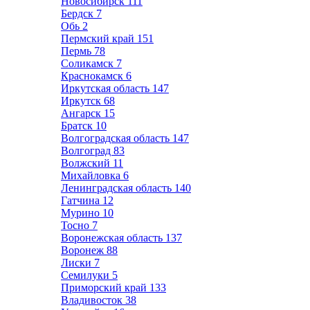
Новосибирск
111
Бердск
7
Обь
2
Пермский край
151
Пермь
78
Соликамск
7
Краснокамск
6
Иркутская область
147
Иркутск
68
Ангарск
15
Братск
10
Волгоградская область
147
Волгоград
83
Волжский
11
Михайловка
6
Ленинградская область
140
Гатчина
12
Мурино
10
Тосно
7
Воронежская область
137
Воронеж
88
Лиски
7
Семилуки
5
Приморский край
133
Владивосток
38