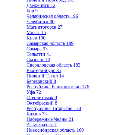
Дзержинск
12
Бор
9
Челябинская область
196
Челябинск
90
Магнитогорск
27
Миасс
15
Киев
190
Самарская область
189
Самара
93
Тольятти
41
Сызрань
12
Свердловская область
183
Екатеринбург
85
Нижний Тагил
14
Березовский
8
Республика Башкортостан
176
Уфа
72
Стерлитамак
9
Октябрьский
8
Республика Татарстан
170
Казань
73
Набережные Челны
21
Альметьевск
7
Новосибирская область
160