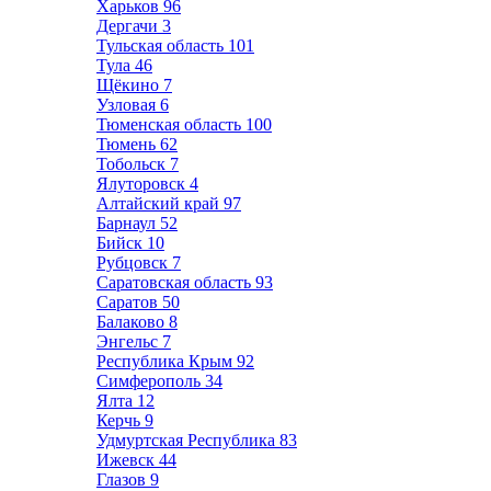
Харьков
96
Дергачи
3
Тульская область
101
Тула
46
Щёкино
7
Узловая
6
Тюменская область
100
Тюмень
62
Тобольск
7
Ялуторовск
4
Алтайский край
97
Барнаул
52
Бийск
10
Рубцовск
7
Саратовская область
93
Саратов
50
Балаково
8
Энгельс
7
Республика Крым
92
Симферополь
34
Ялта
12
Керчь
9
Удмуртская Республика
83
Ижевск
44
Глазов
9