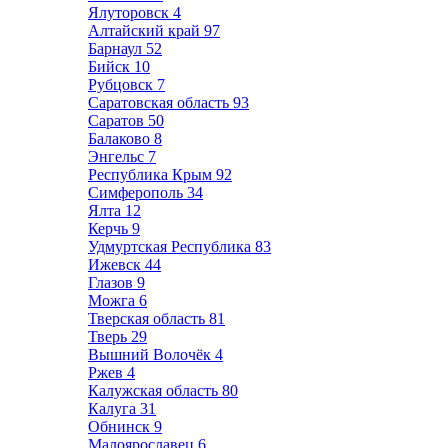
Ялуторовск
4
Алтайский край
97
Барнаул
52
Бийск
10
Рубцовск
7
Саратовская область
93
Саратов
50
Балаково
8
Энгельс
7
Республика Крым
92
Симферополь
34
Ялта
12
Керчь
9
Удмуртская Республика
83
Ижевск
44
Глазов
9
Можга
6
Тверская область
81
Тверь
29
Вышний Волочёк
4
Ржев
4
Калужская область
80
Калуга
31
Обнинск
9
Малоярославец
6