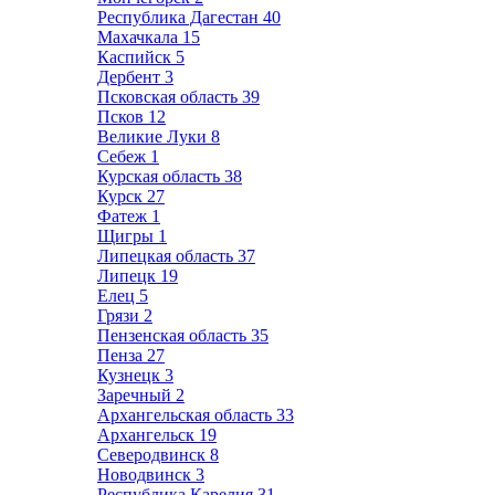
Республика Дагестан
40
Махачкала
15
Каспийск
5
Дербент
3
Псковская область
39
Псков
12
Великие Луки
8
Себеж
1
Курская область
38
Курск
27
Фатеж
1
Щигры
1
Липецкая область
37
Липецк
19
Елец
5
Грязи
2
Пензенская область
35
Пенза
27
Кузнецк
3
Заречный
2
Архангельская область
33
Архангельск
19
Северодвинск
8
Новодвинск
3
Республика Карелия
31