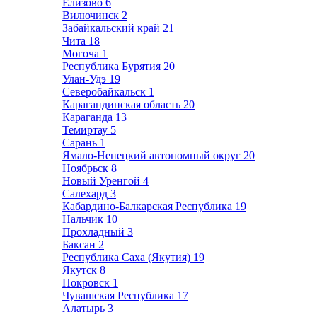
Елизово
6
Вилючинск
2
Забайкальский край
21
Чита
18
Могоча
1
Республика Бурятия
20
Улан-Удэ
19
Северобайкальск
1
Карагандинская область
20
Караганда
13
Темиртау
5
Сарань
1
Ямало-Ненецкий автономный округ
20
Ноябрьск
8
Новый Уренгой
4
Салехард
3
Кабардино-Балкарская Республика
19
Нальчик
10
Прохладный
3
Баксан
2
Республика Саха (Якутия)
19
Якутск
8
Покровск
1
Чувашская Республика
17
Алатырь
3