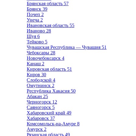
Брянская область
57
Брянск
39
Почеп
2
Унеча
2
Ивановская область
55
Иваново
28
Шуя
6
Тейково
5
Чувашская Республика — Чувашия
51
Чебоксары
28
Новочебоксарск
4
Канаш
2
Кировская область
51
Киров
30
Слободской
4
Омутнинск
2
Республика Хакасия
50
Абакан
25
Черногорск
12
Саяногорск
5
Хабаровский край
49
Хабаровск
37
Комсомольск-на-Амуре
8
Амурск
2
Рязанская область
49