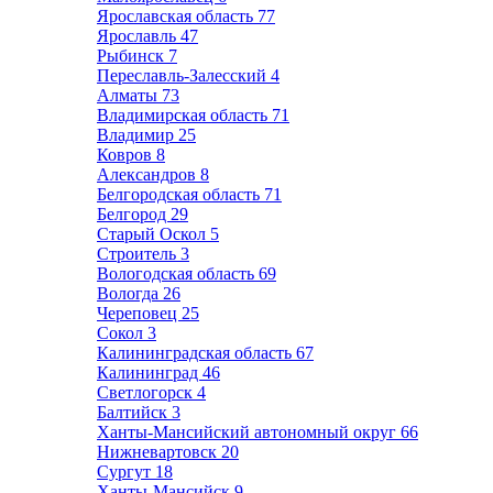
Ярославская область
77
Ярославль
47
Рыбинск
7
Переславль-Залесский
4
Алматы
73
Владимирская область
71
Владимир
25
Ковров
8
Александров
8
Белгородская область
71
Белгород
29
Старый Оскол
5
Строитель
3
Вологодская область
69
Вологда
26
Череповец
25
Сокол
3
Калининградская область
67
Калининград
46
Светлогорск
4
Балтийск
3
Ханты-Мансийский автономный округ
66
Нижневартовск
20
Сургут
18
Ханты-Мансийск
9