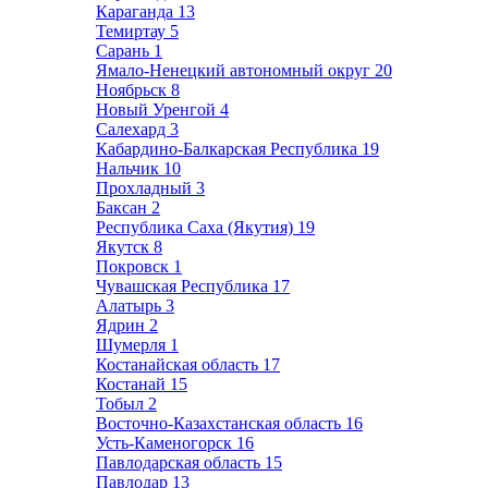
Караганда
13
Темиртау
5
Сарань
1
Ямало-Ненецкий автономный округ
20
Ноябрьск
8
Новый Уренгой
4
Салехард
3
Кабардино-Балкарская Республика
19
Нальчик
10
Прохладный
3
Баксан
2
Республика Саха (Якутия)
19
Якутск
8
Покровск
1
Чувашская Республика
17
Алатырь
3
Ядрин
2
Шумерля
1
Костанайская область
17
Костанай
15
Тобыл
2
Восточно-Казахстанская область
16
Усть-Каменогорск
16
Павлодарская область
15
Павлодар
13