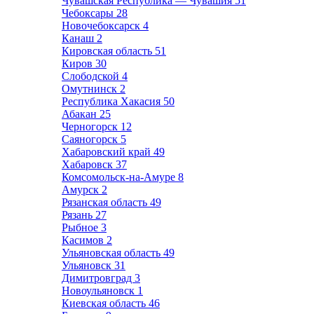
Чувашская Республика — Чувашия
51
Чебоксары
28
Новочебоксарск
4
Канаш
2
Кировская область
51
Киров
30
Слободской
4
Омутнинск
2
Республика Хакасия
50
Абакан
25
Черногорск
12
Саяногорск
5
Хабаровский край
49
Хабаровск
37
Комсомольск-на-Амуре
8
Амурск
2
Рязанская область
49
Рязань
27
Рыбное
3
Касимов
2
Ульяновская область
49
Ульяновск
31
Димитровград
3
Новоульяновск
1
Киевская область
46