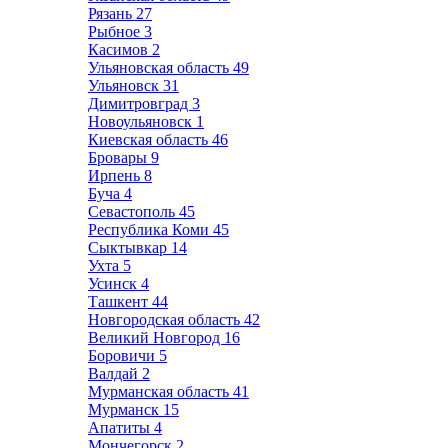
Рязань
27
Рыбное
3
Касимов
2
Ульяновская область
49
Ульяновск
31
Димитровград
3
Новоульяновск
1
Киевская область
46
Бровары
9
Ирпень
8
Буча
4
Севастополь
45
Республика Коми
45
Сыктывкар
14
Ухта
5
Усинск
4
Ташкент
44
Новгородская область
42
Великий Новгород
16
Боровичи
5
Валдай
2
Мурманская область
41
Мурманск
15
Апатиты
4
Мончегорск
2