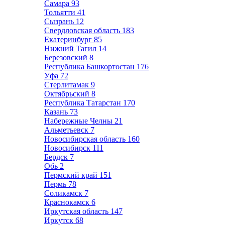
Самара
93
Тольятти
41
Сызрань
12
Свердловская область
183
Екатеринбург
85
Нижний Тагил
14
Березовский
8
Республика Башкортостан
176
Уфа
72
Стерлитамак
9
Октябрьский
8
Республика Татарстан
170
Казань
73
Набережные Челны
21
Альметьевск
7
Новосибирская область
160
Новосибирск
111
Бердск
7
Обь
2
Пермский край
151
Пермь
78
Соликамск
7
Краснокамск
6
Иркутская область
147
Иркутск
68