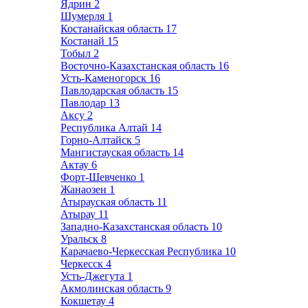
Ядрин
2
Шумерля
1
Костанайская область
17
Костанай
15
Тобыл
2
Восточно-Казахстанская область
16
Усть-Каменогорск
16
Павлодарская область
15
Павлодар
13
Аксу
2
Республика Алтай
14
Горно-Алтайск
5
Мангистауская область
14
Актау
6
Форт-Шевченко
1
Жанаозен
1
Атырауская область
11
Атырау
11
Западно-Казахстанская область
10
Уральск
8
Карачаево-Черкесская Республика
10
Черкесск
4
Усть-Джегута
1
Акмолинская область
9
Кокшетау
4