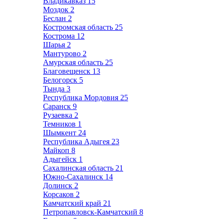
Владикавказ
15
Моздок
2
Беслан
2
Костромская область
25
Кострома
12
Шарья
2
Мантурово
2
Амурская область
25
Благовещенск
13
Белогорск
5
Тында
3
Республика Мордовия
25
Саранск
9
Рузаевка
2
Темников
1
Шымкент
24
Республика Адыгея
23
Майкоп
8
Адыгейск
1
Сахалинская область
21
Южно-Сахалинск
14
Долинск
2
Корсаков
2
Камчатский край
21
Петропавловск-Камчатский
8