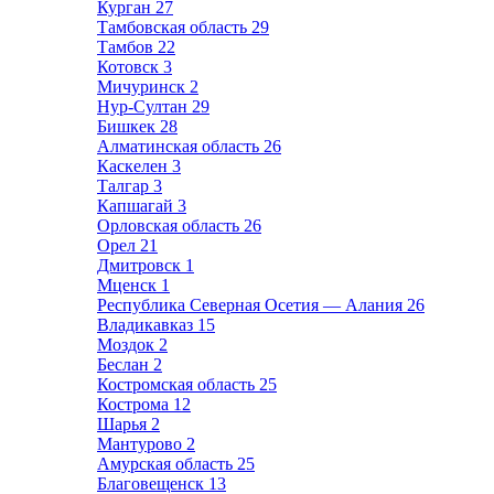
Курган
27
Тамбовская область
29
Тамбов
22
Котовск
3
Мичуринск
2
Нур-Султан
29
Бишкек
28
Алматинская область
26
Каскелен
3
Талгар
3
Капшагай
3
Орловская область
26
Орел
21
Дмитровск
1
Мценск
1
Республика Северная Осетия — Алания
26
Владикавказ
15
Моздок
2
Беслан
2
Костромская область
25
Кострома
12
Шарья
2
Мантурово
2
Амурская область
25
Благовещенск
13