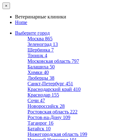
×
Ветеринарные клиники
Home
Выберите город
Москва
865
Зеленоград
13
Щербинка
7
Троицк
4
Московская область
797
Балашиха
50
Химки
40
Люберцы
38
Санкт-Петербург
451
Краснодарский край
410
Краснодар
155
Сочи
47
Новороссийск
28
Ростовская область
222
Ростов-на-Дону
109
Таганрог
16
Батайск
10
Нижегородская область
199
Нижний Новгород
101