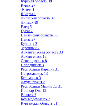
Курская область
38
Курск
27
Фатеж
1
Щигры
1
Липецкая область
37
Липецк
19
Елец
5
Грязи
2
Пензенская область
35
Пенза
27
Кузнецк
3
Заречный
2
Архангельская область
33
Архангельск
19
Северодвинск
8
Новодвинск
3
Республика Карелия
31
Петрозаводск
13
Беломорск
3
Лахденпохья
2
Республика Марий Эл
31
Йошкар-Ола
15
Волжск
3
Козьмодемьянск
2
Курганская область
31