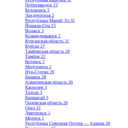
Петрозаводск
13
Беломорск
3
Лахденпохья
2
Республика Марий Эл
31
Йошкар-Ола
15
Волжск
3
Козьмодемьянск
2
Курганская область
31
Курган
27
Тамбовская область
29
Тамбов
22
Котовск
3
Мичуринск
2
Нур-Султан
29
Бишкек
28
Алматинская область
26
Каскелен
3
Талгар
3
Капшагай
3
Орловская область
26
Орел
21
Дмитровск
1
Мценск
1
Республика Северная Осетия — Алания
26