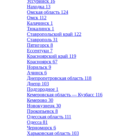
Уссурийск
16
Находка
13
Омская область
124
Омск
112
Калачинск
1
Тюкалинск
1
Ставропольский край
122
Ставрополь
31
Пятигорск
8
Ессентуки
7
Красноярский край
119
Красноярск
67
Норильск
9
Ачинск
6
Днепропетровская область
118
Днепр
103
Подгородное
1
Кемеровская область — Кузбасс
116
Кемерово
30
Новокузнецк
30
Прокопьевск
8
Одесская область
111
Одесса
81
Черноморск
6
Харьковская область
103