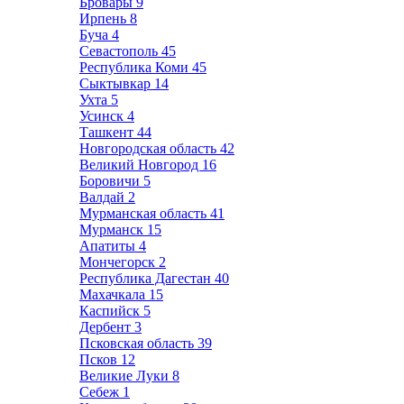
Бровары
9
Ирпень
8
Буча
4
Севастополь
45
Республика Коми
45
Сыктывкар
14
Ухта
5
Усинск
4
Ташкент
44
Новгородская область
42
Великий Новгород
16
Боровичи
5
Валдай
2
Мурманская область
41
Мурманск
15
Апатиты
4
Мончегорск
2
Республика Дагестан
40
Махачкала
15
Каспийск
5
Дербент
3
Псковская область
39
Псков
12
Великие Луки
8
Себеж
1