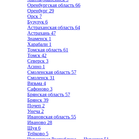
Оренбургская область
66
Оренбург
29
Орск
7
Бузулук
6
Астраханская область
64
Астрахань
47
Знаменск
1
Харабали
1
Томская область
61
Томск
42
Северск
3
Асино
1
Смоленская область
57
Смоленск
31
Вязьма
4
Сафоново
3
Брянская область
57
Брянск
39
Почеп
2
Унеча
2
Ивановская область
55
Иваново
28
Шуя
6
Тейково
5