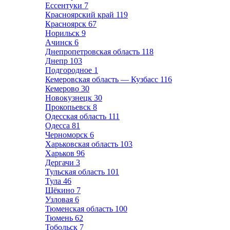
Ессентуки
7
Красноярский край
119
Красноярск
67
Норильск
9
Ачинск
6
Днепропетровская область
118
Днепр
103
Подгородное
1
Кемеровская область — Кузбасс
116
Кемерово
30
Новокузнецк
30
Прокопьевск
8
Одесская область
111
Одесса
81
Черноморск
6
Харьковская область
103
Харьков
96
Дергачи
3
Тульская область
101
Тула
46
Щёкино
7
Узловая
6
Тюменская область
100
Тюмень
62
Тобольск
7