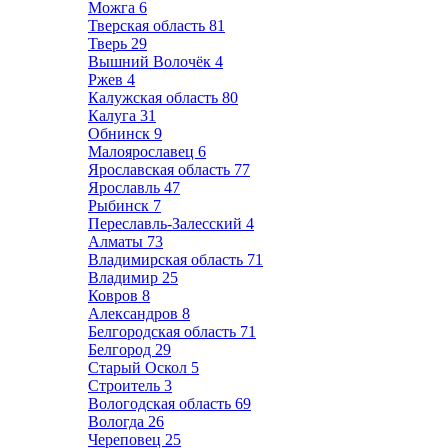
Можга
6
Тверская область
81
Тверь
29
Вышний Волочёк
4
Ржев
4
Калужская область
80
Калуга
31
Обнинск
9
Малоярославец
6
Ярославская область
77
Ярославль
47
Рыбинск
7
Переславль-Залесский
4
Алматы
73
Владимирская область
71
Владимир
25
Ковров
8
Александров
8
Белгородская область
71
Белгород
29
Старый Оскол
5
Строитель
3
Вологодская область
69
Вологда
26
Череповец
25