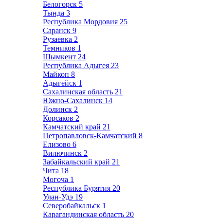
Белогорск
5
Тында
3
Республика Мордовия
25
Саранск
9
Рузаевка
2
Темников
1
Шымкент
24
Республика Адыгея
23
Майкоп
8
Адыгейск
1
Сахалинская область
21
Южно-Сахалинск
14
Долинск
2
Корсаков
2
Камчатский край
21
Петропавловск-Камчатский
8
Елизово
6
Вилючинск
2
Забайкальский край
21
Чита
18
Могоча
1
Республика Бурятия
20
Улан-Удэ
19
Северобайкальск
1
Карагандинская область
20