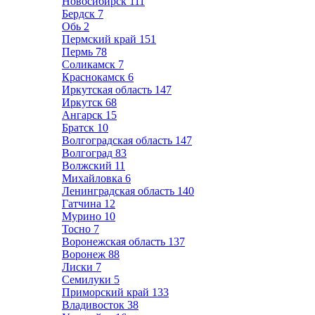
Новосибирск
111
Бердск
7
Обь
2
Пермский край
151
Пермь
78
Соликамск
7
Краснокамск
6
Иркутская область
147
Иркутск
68
Ангарск
15
Братск
10
Волгоградская область
147
Волгоград
83
Волжский
11
Михайловка
6
Ленинградская область
140
Гатчина
12
Мурино
10
Тосно
7
Воронежская область
137
Воронеж
88
Лиски
7
Семилуки
5
Приморский край
133
Владивосток
38