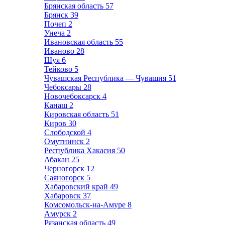
Брянская область
57
Брянск
39
Почеп
2
Унеча
2
Ивановская область
55
Иваново
28
Шуя
6
Тейково
5
Чувашская Республика — Чувашия
51
Чебоксары
28
Новочебоксарск
4
Канаш
2
Кировская область
51
Киров
30
Слободской
4
Омутнинск
2
Республика Хакасия
50
Абакан
25
Черногорск
12
Саяногорск
5
Хабаровский край
49
Хабаровск
37
Комсомольск-на-Амуре
8
Амурск
2
Рязанская область
49