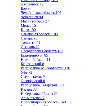
Дзержинск
12
Бор
9
Челябинская область
196
Челябинск
90
Магнитогорск
27
Миасс
15
Киев
190
Самарская область
189
Самара
93
Тольятти
41
Сызрань
12
Свердловская область
183
Екатеринбург
85
Нижний Тагил
14
Березовский
8
Республика Башкортостан
176
Уфа
72
Стерлитамак
9
Октябрьский
8
Республика Татарстан
170
Казань
73
Набережные Челны
21
Альметьевск
7
Новосибирская область
160