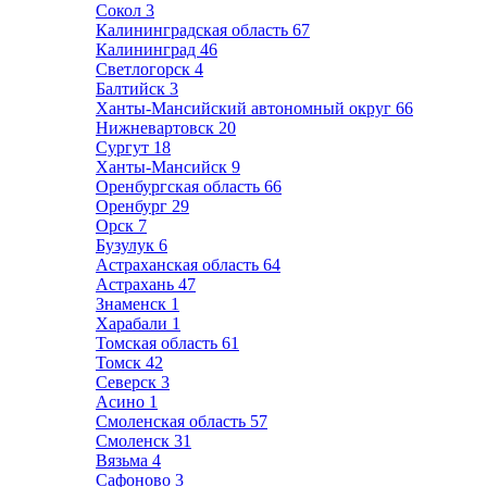
Сокол
3
Калининградская область
67
Калининград
46
Светлогорск
4
Балтийск
3
Ханты-Мансийский автономный округ
66
Нижневартовск
20
Сургут
18
Ханты-Мансийск
9
Оренбургская область
66
Оренбург
29
Орск
7
Бузулук
6
Астраханская область
64
Астрахань
47
Знаменск
1
Харабали
1
Томская область
61
Томск
42
Северск
3
Асино
1
Смоленская область
57
Смоленск
31
Вязьма
4
Сафоново
3