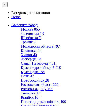
×
Ветеринарные клиники
Home
Выберите город
Москва
865
Зеленоград
13
Щербинка
7
Троицк
4
Московская область
797
Балашиха
50
Химки
40
Люберцы
38
Санкт-Петербург
451
Краснодарский край
410
Краснодар
155
Сочи
47
Новороссийск
28
Ростовская область
222
Ростов-на-Дону
109
Таганрог
16
Батайск
10
Нижегородская область
199
Нижний Новгород
101