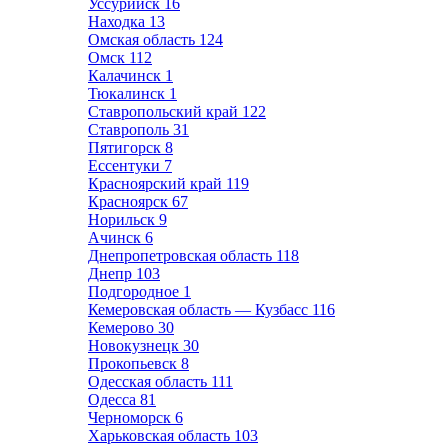
Уссурийск
16
Находка
13
Омская область
124
Омск
112
Калачинск
1
Тюкалинск
1
Ставропольский край
122
Ставрополь
31
Пятигорск
8
Ессентуки
7
Красноярский край
119
Красноярск
67
Норильск
9
Ачинск
6
Днепропетровская область
118
Днепр
103
Подгородное
1
Кемеровская область — Кузбасс
116
Кемерово
30
Новокузнецк
30
Прокопьевск
8
Одесская область
111
Одесса
81
Черноморск
6
Харьковская область
103