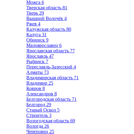
Можга
6
Тверская область
81
Тверь
29
Вышний Волочёк
4
Ржев
4
Калужская область
80
Калуга
31
Обнинск
9
Малоярославец
6
Ярославская область
77
Ярославль
47
Рыбинск
7
Переславль-Залесский
4
Алматы
73
Владимирская область
71
Владимир
25
Ковров
8
Александров
8
Белгородская область
71
Белгород
29
Старый Оскол
5
Строитель
3
Вологодская область
69
Вологда
26
Череповец
25