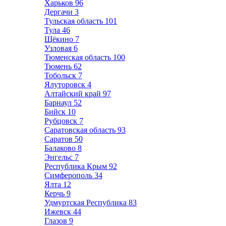
Харьков
96
Дергачи
3
Тульская область
101
Тула
46
Щёкино
7
Узловая
6
Тюменская область
100
Тюмень
62
Тобольск
7
Ялуторовск
4
Алтайский край
97
Барнаул
52
Бийск
10
Рубцовск
7
Саратовская область
93
Саратов
50
Балаково
8
Энгельс
7
Республика Крым
92
Симферополь
34
Ялта
12
Керчь
9
Удмуртская Республика
83
Ижевск
44
Глазов
9