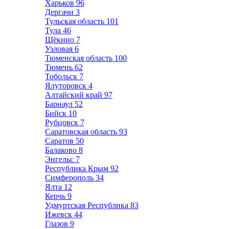
Харьков
96
Дергачи
3
Тульская область
101
Тула
46
Щёкино
7
Узловая
6
Тюменская область
100
Тюмень
62
Тобольск
7
Ялуторовск
4
Алтайский край
97
Барнаул
52
Бийск
10
Рубцовск
7
Саратовская область
93
Саратов
50
Балаково
8
Энгельс
7
Республика Крым
92
Симферополь
34
Ялта
12
Керчь
9
Удмуртская Республика
83
Ижевск
44
Глазов
9