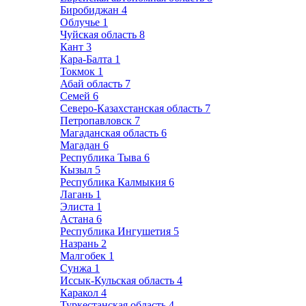
Биробиджан
4
Облучье
1
Чуйская область
8
Кант
3
Кара-Балта
1
Токмок
1
Абай область
7
Семей
6
Северо-Казахстанская область
7
Петропавловск
7
Магаданская область
6
Магадан
6
Республика Тыва
6
Кызыл
5
Республика Калмыкия
6
Лагань
1
Элиста
1
Астана
6
Республика Ингушетия
5
Назрань
2
Малгобек
1
Сунжа
1
Иссык-Кульская область
4
Каракол
4
Туркестанская область
4