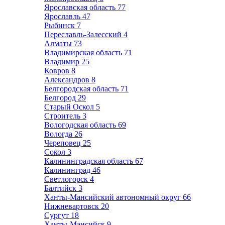
Ярославская область
77
Ярославль
47
Рыбинск
7
Переславль-Залесский
4
Алматы
73
Владимирская область
71
Владимир
25
Ковров
8
Александров
8
Белгородская область
71
Белгород
29
Старый Оскол
5
Строитель
3
Вологодская область
69
Вологда
26
Череповец
25
Сокол
3
Калининградская область
67
Калининград
46
Светлогорск
4
Балтийск
3
Ханты-Мансийский автономный округ
66
Нижневартовск
20
Сургут
18
Ханты-Мансийск
9