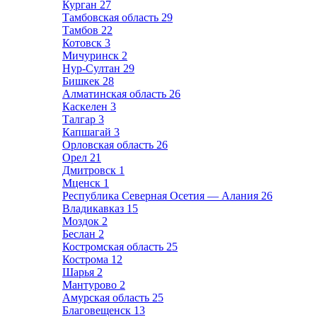
Курган
27
Тамбовская область
29
Тамбов
22
Котовск
3
Мичуринск
2
Нур-Султан
29
Бишкек
28
Алматинская область
26
Каскелен
3
Талгар
3
Капшагай
3
Орловская область
26
Орел
21
Дмитровск
1
Мценск
1
Республика Северная Осетия — Алания
26
Владикавказ
15
Моздок
2
Беслан
2
Костромская область
25
Кострома
12
Шарья
2
Мантурово
2
Амурская область
25
Благовещенск
13