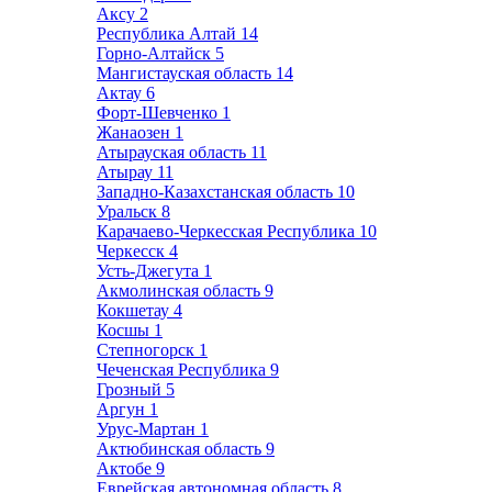
Аксу
2
Республика Алтай
14
Горно-Алтайск
5
Мангистауская область
14
Актау
6
Форт-Шевченко
1
Жанаозен
1
Атырауская область
11
Атырау
11
Западно-Казахстанская область
10
Уральск
8
Карачаево-Черкесская Республика
10
Черкесск
4
Усть-Джегута
1
Акмолинская область
9
Кокшетау
4
Косшы
1
Степногорск
1
Чеченская Республика
9
Грозный
5
Аргун
1
Урус-Мартан
1
Актюбинская область
9
Актобе
9
Еврейская автономная область
8