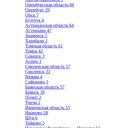
Оренбургская область
66
Оренбург
29
Орск
7
Бузулук
6
Астраханская область
64
Астрахань
47
Знаменск
1
Харабали
1
Томская область
61
Томск
42
Северск
3
Асино
1
Смоленская область
57
Смоленск
31
Вязьма
4
Сафоново
3
Брянская область
57
Брянск
39
Почеп
2
Унеча
2
Ивановская область
55
Иваново
28
Шуя
6
Тейково
5