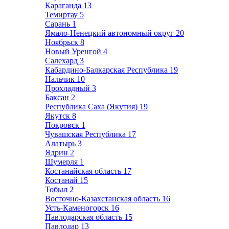
Караганда
13
Темиртау
5
Сарань
1
Ямало-Ненецкий автономный округ
20
Ноябрьск
8
Новый Уренгой
4
Салехард
3
Кабардино-Балкарская Республика
19
Нальчик
10
Прохладный
3
Баксан
2
Республика Саха (Якутия)
19
Якутск
8
Покровск
1
Чувашская Республика
17
Алатырь
3
Ядрин
2
Шумерля
1
Костанайская область
17
Костанай
15
Тобыл
2
Восточно-Казахстанская область
16
Усть-Каменогорск
16
Павлодарская область
15
Павлодар
13