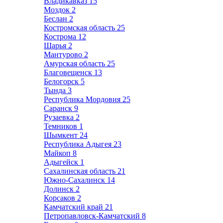
Владикавказ
15
Моздок
2
Беслан
2
Костромская область
25
Кострома
12
Шарья
2
Мантурово
2
Амурская область
25
Благовещенск
13
Белогорск
5
Тында
3
Республика Мордовия
25
Саранск
9
Рузаевка
2
Темников
1
Шымкент
24
Республика Адыгея
23
Майкоп
8
Адыгейск
1
Сахалинская область
21
Южно-Сахалинск
14
Долинск
2
Корсаков
2
Камчатский край
21
Петропавловск-Камчатский
8