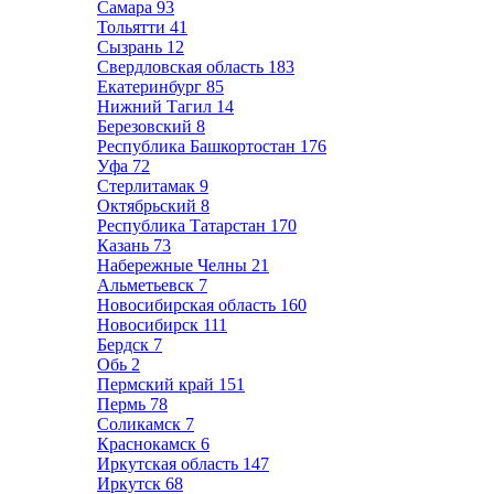
Самара
93
Тольятти
41
Сызрань
12
Свердловская область
183
Екатеринбург
85
Нижний Тагил
14
Березовский
8
Республика Башкортостан
176
Уфа
72
Стерлитамак
9
Октябрьский
8
Республика Татарстан
170
Казань
73
Набережные Челны
21
Альметьевск
7
Новосибирская область
160
Новосибирск
111
Бердск
7
Обь
2
Пермский край
151
Пермь
78
Соликамск
7
Краснокамск
6
Иркутская область
147
Иркутск
68