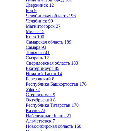
Дзержинск
12
Бор
9
Челябинская область
196
Челябинск
90
Магнитогорск
27
Миасс
15
Киев
190
Самарская область
189
Самара
93
Тольятти
41
Сызрань
12
Свердловская область
183
Екатеринбург
85
Нижний Тагил
14
Березовский
8
Республика Башкортостан
176
Уфа
72
Стерлитамак
9
Октябрьский
8
Республика Татарстан
170
Казань
73
Набережные Челны
21
Альметьевск
7
Новосибирская область
160