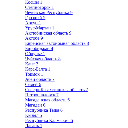
Косшы
1
Степногорск
1
Чеченская Республика
9
Грозный
5
Аргун
1
Урус-Мартан
1
Актюбинская область
9
Актобе
9
Еврейская автономная область
8
Биробиджан
4
Облучье
1
Чуйская область
8
Кант
3
Кара-Балта
1
Токмок
1
Абай область
7
Семей
6
Северо-Казахстанская область
7
Петропавловск
7
Магаданская область
6
Магадан
6
Республика Тыва
6
Кызыл
5
Республика Калмыкия
6
Лагань
1