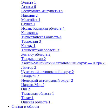
Элиста
1
Астана
6
Республика Ингушетия
5
Назрань
2
Малгобек
1
Сунжа
1
Иссык-Кульская область
4
Каракол
4
Туркестанская область
4
Туркестан
3
Кентау
1
Ташкентская область
3
Жетысу область
2
Талдыкорган
2
Ханты-Мансийский автономный округ — Югра
2
Лянтор
2
Чукотский автономный округ
2
Анадырь
2
Ненецкий автономный округ
2
Нарьян-Мар
2
Ош
2
Таласская область
1
Талас
1
Ошская область
1
Статьи и обзоры