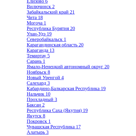
Елизово
6
Вилючинск
2
Забайкальский край
21
Чита
18
Могоча
1
Республика Бурятия
20
Улан-Удэ
19
Северобайкальск
1
Карагандинская область
20
Караганда
13
Темиртау
5
Сарань
1
Ямало-Ненецкий автономный округ
20
Ноябрьск
8
Новый Уренгой
4
Салехард
3
Кабардино-Балкарская Республика
19
Нальчик
10
Прохладный
3
Баксан
2
Республика Саха (Якутия)
19
Якутск
8
Покровск
1
Чувашская Республика
17
Алатырь
3