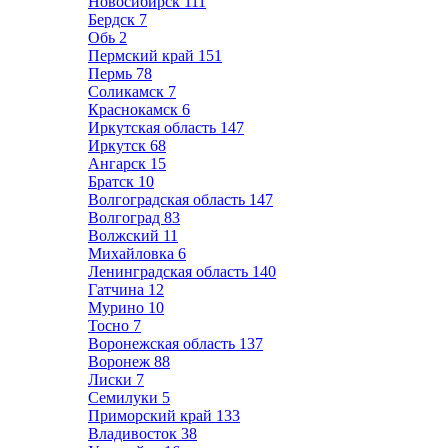
Новосибирск
111
Бердск
7
Обь
2
Пермский край
151
Пермь
78
Соликамск
7
Краснокамск
6
Иркутская область
147
Иркутск
68
Ангарск
15
Братск
10
Волгоградская область
147
Волгоград
83
Волжский
11
Михайловка
6
Ленинградская область
140
Гатчина
12
Мурино
10
Тосно
7
Воронежская область
137
Воронеж
88
Лиски
7
Семилуки
5
Приморский край
133
Владивосток
38