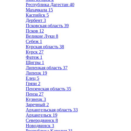
Республика Дагестан
40
Махачкала
15
Каспийск
5
Дербент
3
Псковская область
39
Псков
12
Великие Луки
8
Себеж
1
Курская область
38
Курск
27
Фатеж
1
Щигры
1
Липецкая область
37
Липецк
19
Елец
5
Грязи
2
Пензенская область
35
Пенза
27
Кузнецк
3
Заречный
2
Архангельская область
33
Архангельск
19
Северодвинск
8
Новодвинск
3
Республика Карелия
31