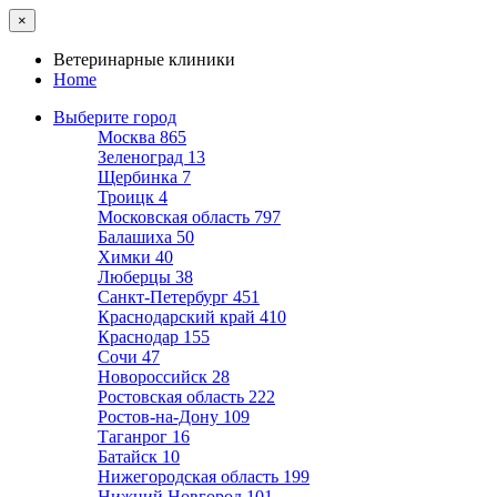
×
Ветеринарные клиники
Home
Выберите город
Москва
865
Зеленоград
13
Щербинка
7
Троицк
4
Московская область
797
Балашиха
50
Химки
40
Люберцы
38
Санкт-Петербург
451
Краснодарский край
410
Краснодар
155
Сочи
47
Новороссийск
28
Ростовская область
222
Ростов-на-Дону
109
Таганрог
16
Батайск
10
Нижегородская область
199
Нижний Новгород
101