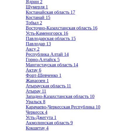
Ядрин
2
Шумерля
1
Костанайская область
17
Костанай
15
Тобыл
2
Восточно-Казахстанская область
16
Усть-Каменогорск
16
Павлодарская область
15
Павлодар
13
Аксу
2
Республика Алтай
14
Горно-Алтайск
5
Мангистауская область
14
Актау
6
Форт-Шевченко
1
Жанаозен
1
Атырауская область
11
Атырау
11
Западно-Казахстанская область
10
Уральск
8
Карачаево-Черкесская Республика
10
Черкесск
4
Усть-Джегута
1
Акмолинская область
9
Кокшетау
4