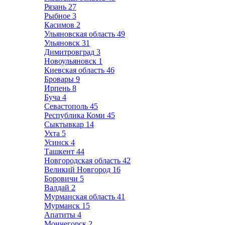
Рязань
27
Рыбное
3
Касимов
2
Ульяновская область
49
Ульяновск
31
Димитровград
3
Новоульяновск
1
Киевская область
46
Бровары
9
Ирпень
8
Буча
4
Севастополь
45
Республика Коми
45
Сыктывкар
14
Ухта
5
Усинск
4
Ташкент
44
Новгородская область
42
Великий Новгород
16
Боровичи
5
Валдай
2
Мурманская область
41
Мурманск
15
Апатиты
4
Мончегорск
2