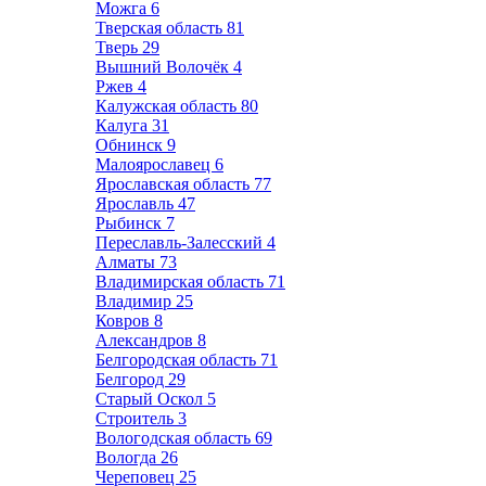
Можга
6
Тверская область
81
Тверь
29
Вышний Волочёк
4
Ржев
4
Калужская область
80
Калуга
31
Обнинск
9
Малоярославец
6
Ярославская область
77
Ярославль
47
Рыбинск
7
Переславль-Залесский
4
Алматы
73
Владимирская область
71
Владимир
25
Ковров
8
Александров
8
Белгородская область
71
Белгород
29
Старый Оскол
5
Строитель
3
Вологодская область
69
Вологда
26
Череповец
25