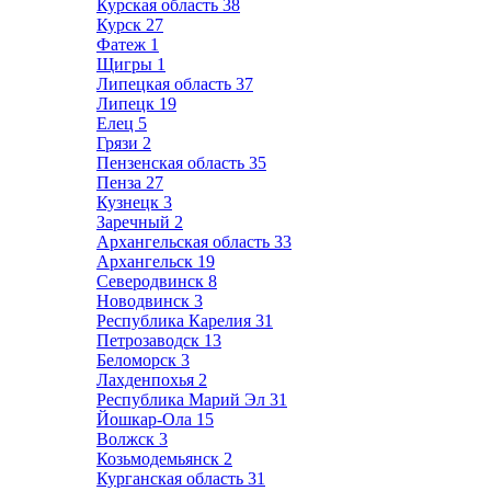
Курская область
38
Курск
27
Фатеж
1
Щигры
1
Липецкая область
37
Липецк
19
Елец
5
Грязи
2
Пензенская область
35
Пенза
27
Кузнецк
3
Заречный
2
Архангельская область
33
Архангельск
19
Северодвинск
8
Новодвинск
3
Республика Карелия
31
Петрозаводск
13
Беломорск
3
Лахденпохья
2
Республика Марий Эл
31
Йошкар-Ола
15
Волжск
3
Козьмодемьянск
2
Курганская область
31