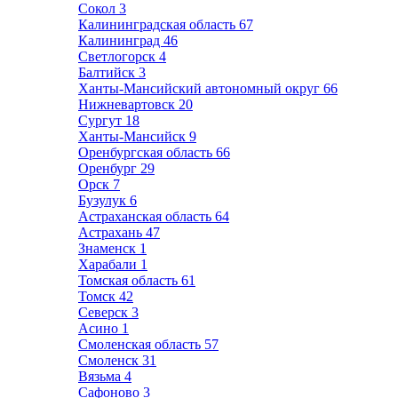
Сокол
3
Калининградская область
67
Калининград
46
Светлогорск
4
Балтийск
3
Ханты-Мансийский автономный округ
66
Нижневартовск
20
Сургут
18
Ханты-Мансийск
9
Оренбургская область
66
Оренбург
29
Орск
7
Бузулук
6
Астраханская область
64
Астрахань
47
Знаменск
1
Харабали
1
Томская область
61
Томск
42
Северск
3
Асино
1
Смоленская область
57
Смоленск
31
Вязьма
4
Сафоново
3