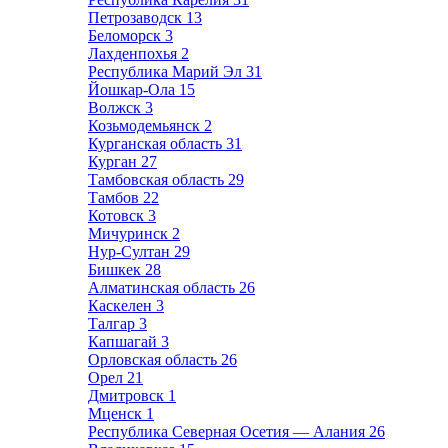
Петрозаводск
13
Беломорск
3
Лахденпохья
2
Республика Марий Эл
31
Йошкар-Ола
15
Волжск
3
Козьмодемьянск
2
Курганская область
31
Курган
27
Тамбовская область
29
Тамбов
22
Котовск
3
Мичуринск
2
Нур-Султан
29
Бишкек
28
Алматинская область
26
Каскелен
3
Талгар
3
Капшагай
3
Орловская область
26
Орел
21
Дмитровск
1
Мценск
1
Республика Северная Осетия — Алания
26