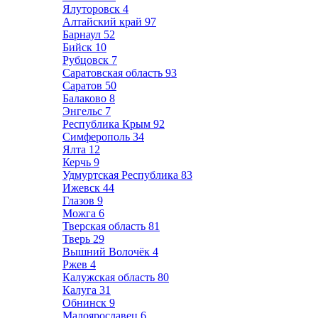
Ялуторовск
4
Алтайский край
97
Барнаул
52
Бийск
10
Рубцовск
7
Саратовская область
93
Саратов
50
Балаково
8
Энгельс
7
Республика Крым
92
Симферополь
34
Ялта
12
Керчь
9
Удмуртская Республика
83
Ижевск
44
Глазов
9
Можга
6
Тверская область
81
Тверь
29
Вышний Волочёк
4
Ржев
4
Калужская область
80
Калуга
31
Обнинск
9
Малоярославец
6