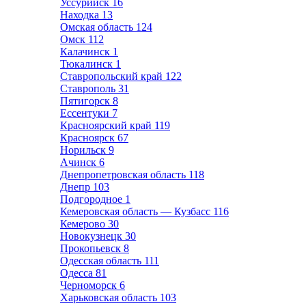
Уссурийск
16
Находка
13
Омская область
124
Омск
112
Калачинск
1
Тюкалинск
1
Ставропольский край
122
Ставрополь
31
Пятигорск
8
Ессентуки
7
Красноярский край
119
Красноярск
67
Норильск
9
Ачинск
6
Днепропетровская область
118
Днепр
103
Подгородное
1
Кемеровская область — Кузбасс
116
Кемерово
30
Новокузнецк
30
Прокопьевск
8
Одесская область
111
Одесса
81
Черноморск
6
Харьковская область
103