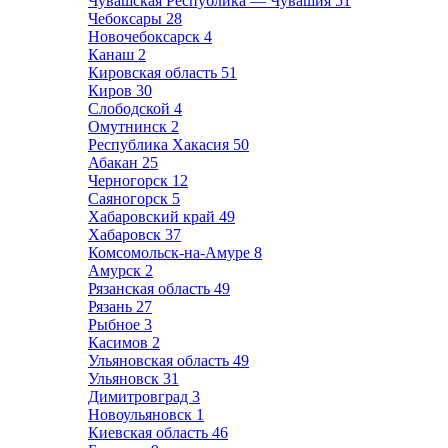
Чувашская Республика — Чувашия
51
Чебоксары
28
Новочебоксарск
4
Канаш
2
Кировская область
51
Киров
30
Слободской
4
Омутнинск
2
Республика Хакасия
50
Абакан
25
Черногорск
12
Саяногорск
5
Хабаровский край
49
Хабаровск
37
Комсомольск-на-Амуре
8
Амурск
2
Рязанская область
49
Рязань
27
Рыбное
3
Касимов
2
Ульяновская область
49
Ульяновск
31
Димитровград
3
Новоульяновск
1
Киевская область
46