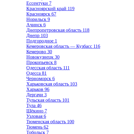
Ессентуки
7
Красноярский край
119
Красноярск
67
Норильск
9
Ачинск
6
Днепропетровская область
118
Днепр
103
Подгородное
1
Кемеровская область — Кузбасс
116
Кемерово
30
Новокузнецк
30
Прокопьевск
8
Одесская область
111
Одесса
81
Черноморск
6
Харьковская область
103
Харьков
96
Дергачи
3
Тульская область
101
Тула
46
Щёкино
7
Узловая
6
Тюменская область
100
Тюмень
62
Тобольск
7