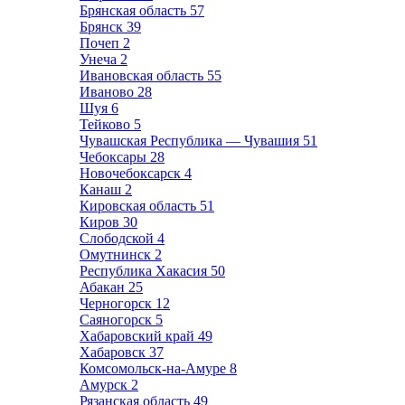
Брянская область
57
Брянск
39
Почеп
2
Унеча
2
Ивановская область
55
Иваново
28
Шуя
6
Тейково
5
Чувашская Республика — Чувашия
51
Чебоксары
28
Новочебоксарск
4
Канаш
2
Кировская область
51
Киров
30
Слободской
4
Омутнинск
2
Республика Хакасия
50
Абакан
25
Черногорск
12
Саяногорск
5
Хабаровский край
49
Хабаровск
37
Комсомольск-на-Амуре
8
Амурск
2
Рязанская область
49