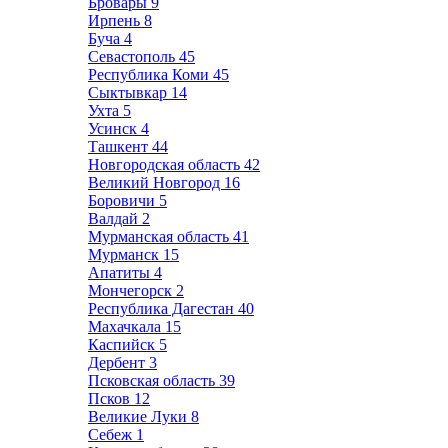
Бровары
9
Ирпень
8
Буча
4
Севастополь
45
Республика Коми
45
Сыктывкар
14
Ухта
5
Усинск
4
Ташкент
44
Новгородская область
42
Великий Новгород
16
Боровичи
5
Валдай
2
Мурманская область
41
Мурманск
15
Апатиты
4
Мончегорск
2
Республика Дагестан
40
Махачкала
15
Каспийск
5
Дербент
3
Псковская область
39
Псков
12
Великие Луки
8
Себеж
1