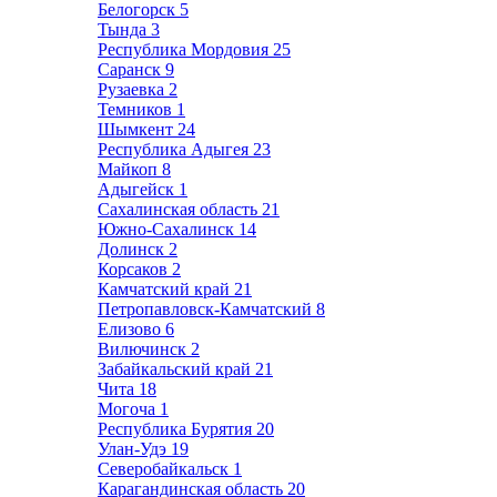
Белогорск
5
Тында
3
Республика Мордовия
25
Саранск
9
Рузаевка
2
Темников
1
Шымкент
24
Республика Адыгея
23
Майкоп
8
Адыгейск
1
Сахалинская область
21
Южно-Сахалинск
14
Долинск
2
Корсаков
2
Камчатский край
21
Петропавловск-Камчатский
8
Елизово
6
Вилючинск
2
Забайкальский край
21
Чита
18
Могоча
1
Республика Бурятия
20
Улан-Удэ
19
Северобайкальск
1
Карагандинская область
20