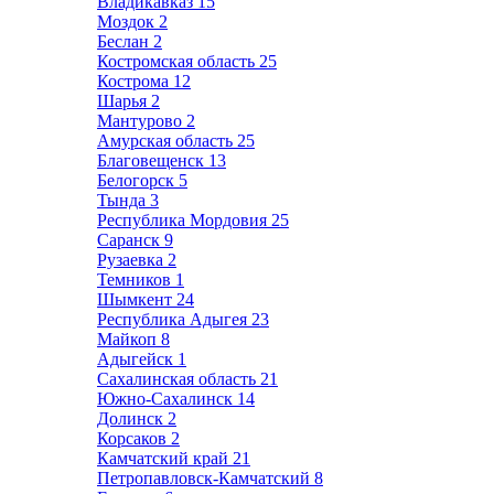
Владикавказ
15
Моздок
2
Беслан
2
Костромская область
25
Кострома
12
Шарья
2
Мантурово
2
Амурская область
25
Благовещенск
13
Белогорск
5
Тында
3
Республика Мордовия
25
Саранск
9
Рузаевка
2
Темников
1
Шымкент
24
Республика Адыгея
23
Майкоп
8
Адыгейск
1
Сахалинская область
21
Южно-Сахалинск
14
Долинск
2
Корсаков
2
Камчатский край
21
Петропавловск-Камчатский
8