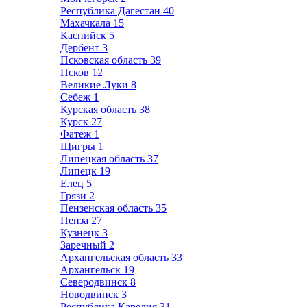
Республика Дагестан
40
Махачкала
15
Каспийск
5
Дербент
3
Псковская область
39
Псков
12
Великие Луки
8
Себеж
1
Курская область
38
Курск
27
Фатеж
1
Щигры
1
Липецкая область
37
Липецк
19
Елец
5
Грязи
2
Пензенская область
35
Пенза
27
Кузнецк
3
Заречный
2
Архангельская область
33
Архангельск
19
Северодвинск
8
Новодвинск
3
Республика Карелия
31