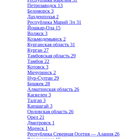
Петрозаводск
13
Беломорск
3
Лахденпохья
2
Республика Марий Эл
31
Йошкар-Ола
15
Волжск
3
Козьмодемьянск
2
Курганская область
31
Курган
27
Тамбовская область
29
Тамбов
22
Котовск
3
Мичуринск
2
Нур-Султан
29
Бишкек
28
Алматинская область
26
Каскелен
3
Талгар
3
Капшагай
3
Орловская область
26
Орел
21
Дмитровск
1
Мценск
1
Республика Северная Осетия — Алания
26