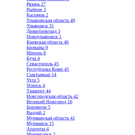
Рязань
27
Рыбное
3
Касимов
2
Ульяновская область
49
Ульяновск
31
Димитровград
3
Новоульяновск
1
Киевская область
46
Бровары
9
Ирпень
8
Буча
4
Севастополь
45
Республика Коми
45
Сыктывкар
14
Ухта
5
Усинск
4
Ташкент
44
Новгородская область
42
Великий Новгород
16
Боровичи
5
Валдай
2
Мурманская область
41
Мурманск
15
Апатиты
4
Мончегорск
2