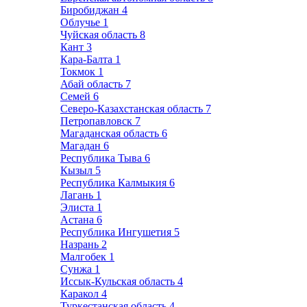
Биробиджан
4
Облучье
1
Чуйская область
8
Кант
3
Кара-Балта
1
Токмок
1
Абай область
7
Семей
6
Северо-Казахстанская область
7
Петропавловск
7
Магаданская область
6
Магадан
6
Республика Тыва
6
Кызыл
5
Республика Калмыкия
6
Лагань
1
Элиста
1
Астана
6
Республика Ингушетия
5
Назрань
2
Малгобек
1
Сунжа
1
Иссык-Кульская область
4
Каракол
4
Туркестанская область
4