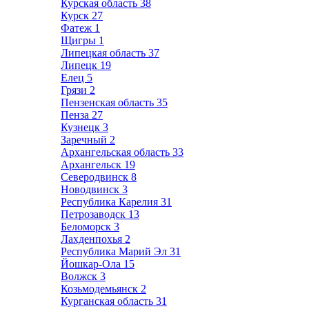
Курская область
38
Курск
27
Фатеж
1
Щигры
1
Липецкая область
37
Липецк
19
Елец
5
Грязи
2
Пензенская область
35
Пенза
27
Кузнецк
3
Заречный
2
Архангельская область
33
Архангельск
19
Северодвинск
8
Новодвинск
3
Республика Карелия
31
Петрозаводск
13
Беломорск
3
Лахденпохья
2
Республика Марий Эл
31
Йошкар-Ола
15
Волжск
3
Козьмодемьянск
2
Курганская область
31