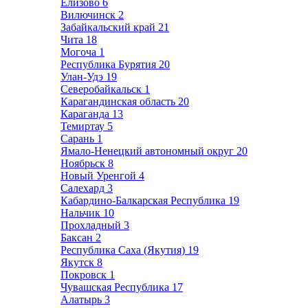
Елизово
6
Вилючинск
2
Забайкальский край
21
Чита
18
Могоча
1
Республика Бурятия
20
Улан-Удэ
19
Северобайкальск
1
Карагандинская область
20
Караганда
13
Темиртау
5
Сарань
1
Ямало-Ненецкий автономный округ
20
Ноябрьск
8
Новый Уренгой
4
Салехард
3
Кабардино-Балкарская Республика
19
Нальчик
10
Прохладный
3
Баксан
2
Республика Саха (Якутия)
19
Якутск
8
Покровск
1
Чувашская Республика
17
Алатырь
3