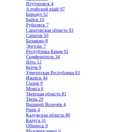
Ялуторовск
4
Алтайский край
97
Барнаул
52
Бийск
10
Рубцовск
7
Саратовская область
93
Саратов
50
Балаково
8
Энгельс
7
Республика Крым
92
Симферополь
34
Ялта
12
Керчь
9
Удмуртская Республика
83
Ижевск
44
Глазов
9
Можга
6
Тверская область
81
Тверь
29
Вышний Волочёк
4
Ржев
4
Калужская область
80
Калуга
31
Обнинск
9
Малоярославец
6