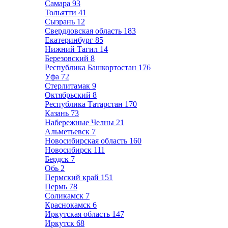
Самара
93
Тольятти
41
Сызрань
12
Свердловская область
183
Екатеринбург
85
Нижний Тагил
14
Березовский
8
Республика Башкортостан
176
Уфа
72
Стерлитамак
9
Октябрьский
8
Республика Татарстан
170
Казань
73
Набережные Челны
21
Альметьевск
7
Новосибирская область
160
Новосибирск
111
Бердск
7
Обь
2
Пермский край
151
Пермь
78
Соликамск
7
Краснокамск
6
Иркутская область
147
Иркутск
68