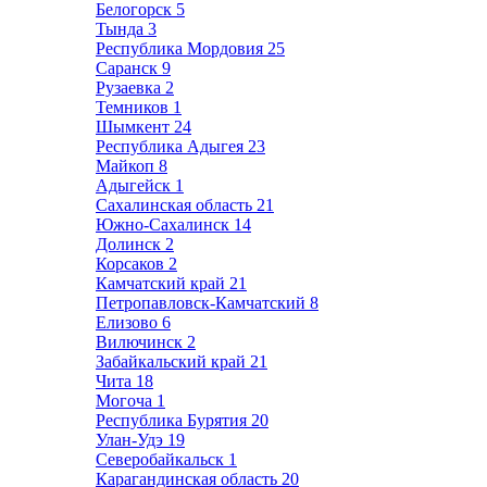
Белогорск
5
Тында
3
Республика Мордовия
25
Саранск
9
Рузаевка
2
Темников
1
Шымкент
24
Республика Адыгея
23
Майкоп
8
Адыгейск
1
Сахалинская область
21
Южно-Сахалинск
14
Долинск
2
Корсаков
2
Камчатский край
21
Петропавловск-Камчатский
8
Елизово
6
Вилючинск
2
Забайкальский край
21
Чита
18
Могоча
1
Республика Бурятия
20
Улан-Удэ
19
Северобайкальск
1
Карагандинская область
20