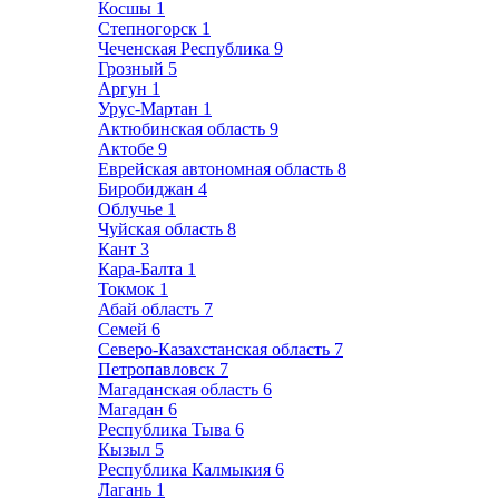
Косшы
1
Степногорск
1
Чеченская Республика
9
Грозный
5
Аргун
1
Урус-Мартан
1
Актюбинская область
9
Актобе
9
Еврейская автономная область
8
Биробиджан
4
Облучье
1
Чуйская область
8
Кант
3
Кара-Балта
1
Токмок
1
Абай область
7
Семей
6
Северо-Казахстанская область
7
Петропавловск
7
Магаданская область
6
Магадан
6
Республика Тыва
6
Кызыл
5
Республика Калмыкия
6
Лагань
1