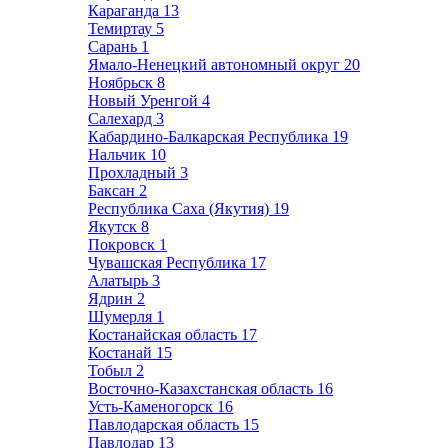
Караганда
13
Темиртау
5
Сарань
1
Ямало-Ненецкий автономный округ
20
Ноябрьск
8
Новый Уренгой
4
Салехард
3
Кабардино-Балкарская Республика
19
Нальчик
10
Прохладный
3
Баксан
2
Республика Саха (Якутия)
19
Якутск
8
Покровск
1
Чувашская Республика
17
Алатырь
3
Ядрин
2
Шумерля
1
Костанайская область
17
Костанай
15
Тобыл
2
Восточно-Казахстанская область
16
Усть-Каменогорск
16
Павлодарская область
15
Павлодар
13