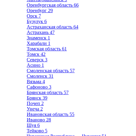
Оренбургская область
66
Оренбург
29
Орск
7
Бузулук
6
Астраханская область
64
Астрахань
47
Знаменск
1
Харабали
1
Томская область
61
Томск
42
Северск
3
Асино
1
Смоленская область
57
Смоленск
31
Вязьма
4
Сафоново
3
Брянская область
57
Брянск
39
Почеп
2
Унеча
2
Ивановская область
55
Иваново
28
Шуя
6
Тейково
5