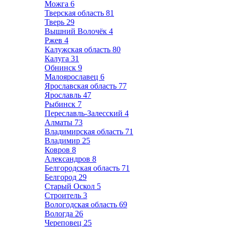
Можга
6
Тверская область
81
Тверь
29
Вышний Волочёк
4
Ржев
4
Калужская область
80
Калуга
31
Обнинск
9
Малоярославец
6
Ярославская область
77
Ярославль
47
Рыбинск
7
Переславль-Залесский
4
Алматы
73
Владимирская область
71
Владимир
25
Ковров
8
Александров
8
Белгородская область
71
Белгород
29
Старый Оскол
5
Строитель
3
Вологодская область
69
Вологда
26
Череповец
25