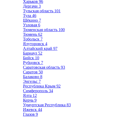
Харьков
96
Дергачи
3
Тульская область
101
Тула
46
Щёкино
7
Узловая
6
Тюменская область
100
Тюмень
62
Тобольск
7
Ялуторовск
4
Алтайский край
97
Барнаул
52
Бийск
10
Рубцовск
7
Саратовская область
93
Саратов
50
Балаково
8
Энгельс
7
Республика Крым
92
Симферополь
34
Ялта
12
Керчь
9
Удмуртская Республика
83
Ижевск
44
Глазов
9