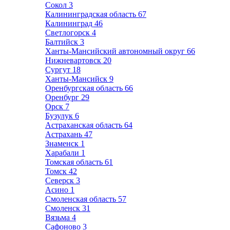
Сокол
3
Калининградская область
67
Калининград
46
Светлогорск
4
Балтийск
3
Ханты-Мансийский автономный округ
66
Нижневартовск
20
Сургут
18
Ханты-Мансийск
9
Оренбургская область
66
Оренбург
29
Орск
7
Бузулук
6
Астраханская область
64
Астрахань
47
Знаменск
1
Харабали
1
Томская область
61
Томск
42
Северск
3
Асино
1
Смоленская область
57
Смоленск
31
Вязьма
4
Сафоново
3