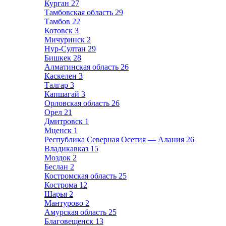
Курган
27
Тамбовская область
29
Тамбов
22
Котовск
3
Мичуринск
2
Нур-Султан
29
Бишкек
28
Алматинская область
26
Каскелен
3
Талгар
3
Капшагай
3
Орловская область
26
Орел
21
Дмитровск
1
Мценск
1
Республика Северная Осетия — Алания
26
Владикавказ
15
Моздок
2
Беслан
2
Костромская область
25
Кострома
12
Шарья
2
Мантурово
2
Амурская область
25
Благовещенск
13