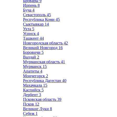
Бровары
9
Ирпень
8
Буча
4
Севастополь
45
Республика Коми
45
Сыктывкар
14
Ухта
5
Усинск
4
Ташкент
44
Новгородская область
42
Великий Новгород
16
Боровичи
5
Валдай
2
Мурманская область
41
Мурманск
15
Апатиты
4
Мончегорск
2
Республика Дагестан
40
Махачкала
15
Каспийск
5
Дербент
3
Псковская область
39
Псков
12
Великие Луки
8
Себеж
1