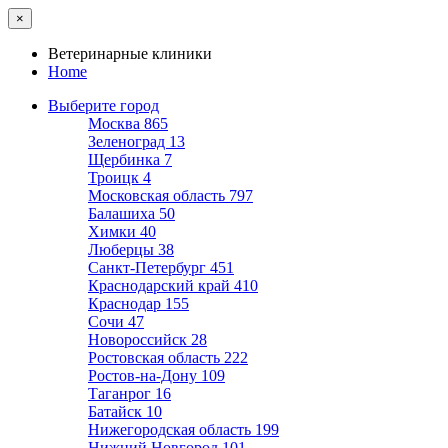
×
Ветеринарные клиники
Home
Выберите город
Москва
865
Зеленоград
13
Щербинка
7
Троицк
4
Московская область
797
Балашиха
50
Химки
40
Люберцы
38
Санкт-Петербург
451
Краснодарский край
410
Краснодар
155
Сочи
47
Новороссийск
28
Ростовская область
222
Ростов-на-Дону
109
Таганрог
16
Батайск
10
Нижегородская область
199
Нижний Новгород
101