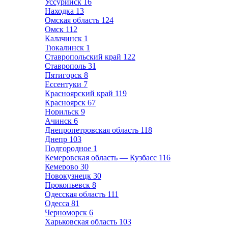
Уссурийск
16
Находка
13
Омская область
124
Омск
112
Калачинск
1
Тюкалинск
1
Ставропольский край
122
Ставрополь
31
Пятигорск
8
Ессентуки
7
Красноярский край
119
Красноярск
67
Норильск
9
Ачинск
6
Днепропетровская область
118
Днепр
103
Подгородное
1
Кемеровская область — Кузбасс
116
Кемерово
30
Новокузнецк
30
Прокопьевск
8
Одесская область
111
Одесса
81
Черноморск
6
Харьковская область
103