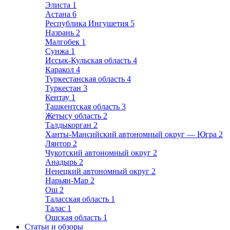
Элиста
1
Астана
6
Республика Ингушетия
5
Назрань
2
Малгобек
1
Сунжа
1
Иссык-Кульская область
4
Каракол
4
Туркестанская область
4
Туркестан
3
Кентау
1
Ташкентская область
3
Жетысу область
2
Талдыкорган
2
Ханты-Мансийский автономный округ — Югра
2
Лянтор
2
Чукотский автономный округ
2
Анадырь
2
Ненецкий автономный округ
2
Нарьян-Мар
2
Ош
2
Таласская область
1
Талас
1
Ошская область
1
Статьи и обзоры