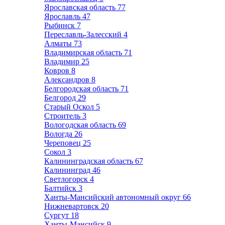
Ярославская область
77
Ярославль
47
Рыбинск
7
Переславль-Залесский
4
Алматы
73
Владимирская область
71
Владимир
25
Ковров
8
Александров
8
Белгородская область
71
Белгород
29
Старый Оскол
5
Строитель
3
Вологодская область
69
Вологда
26
Череповец
25
Сокол
3
Калининградская область
67
Калининград
46
Светлогорск
4
Балтийск
3
Ханты-Мансийский автономный округ
66
Нижневартовск
20
Сургут
18
Ханты-Мансийск
9