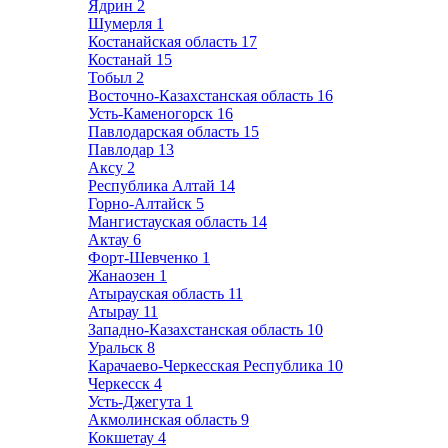
Ядрин
2
Шумерля
1
Костанайская область
17
Костанай
15
Тобыл
2
Восточно-Казахстанская область
16
Усть-Каменогорск
16
Павлодарская область
15
Павлодар
13
Аксу
2
Республика Алтай
14
Горно-Алтайск
5
Мангистауская область
14
Актау
6
Форт-Шевченко
1
Жанаозен
1
Атырауская область
11
Атырау
11
Западно-Казахстанская область
10
Уральск
8
Карачаево-Черкесская Республика
10
Черкесск
4
Усть-Джегута
1
Акмолинская область
9
Кокшетау
4