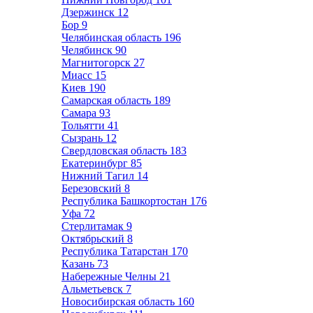
Дзержинск
12
Бор
9
Челябинская область
196
Челябинск
90
Магнитогорск
27
Миасс
15
Киев
190
Самарская область
189
Самара
93
Тольятти
41
Сызрань
12
Свердловская область
183
Екатеринбург
85
Нижний Тагил
14
Березовский
8
Республика Башкортостан
176
Уфа
72
Стерлитамак
9
Октябрьский
8
Республика Татарстан
170
Казань
73
Набережные Челны
21
Альметьевск
7
Новосибирская область
160