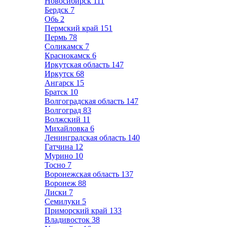
Новосибирск
111
Бердск
7
Обь
2
Пермский край
151
Пермь
78
Соликамск
7
Краснокамск
6
Иркутская область
147
Иркутск
68
Ангарск
15
Братск
10
Волгоградская область
147
Волгоград
83
Волжский
11
Михайловка
6
Ленинградская область
140
Гатчина
12
Мурино
10
Тосно
7
Воронежская область
137
Воронеж
88
Лиски
7
Семилуки
5
Приморский край
133
Владивосток
38