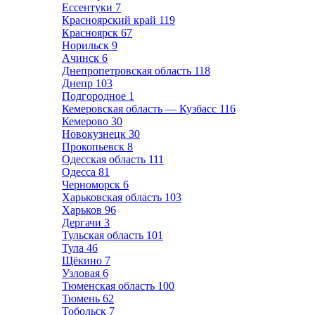
Ессентуки
7
Красноярский край
119
Красноярск
67
Норильск
9
Ачинск
6
Днепропетровская область
118
Днепр
103
Подгородное
1
Кемеровская область — Кузбасс
116
Кемерово
30
Новокузнецк
30
Прокопьевск
8
Одесская область
111
Одесса
81
Черноморск
6
Харьковская область
103
Харьков
96
Дергачи
3
Тульская область
101
Тула
46
Щёкино
7
Узловая
6
Тюменская область
100
Тюмень
62
Тобольск
7