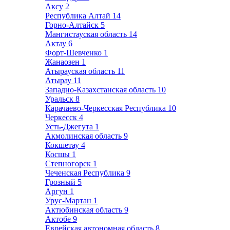
Аксу
2
Республика Алтай
14
Горно-Алтайск
5
Мангистауская область
14
Актау
6
Форт-Шевченко
1
Жанаозен
1
Атырауская область
11
Атырау
11
Западно-Казахстанская область
10
Уральск
8
Карачаево-Черкесская Республика
10
Черкесск
4
Усть-Джегута
1
Акмолинская область
9
Кокшетау
4
Косшы
1
Степногорск
1
Чеченская Республика
9
Грозный
5
Аргун
1
Урус-Мартан
1
Актюбинская область
9
Актобе
9
Еврейская автономная область
8