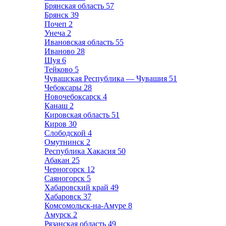
Брянская область
57
Брянск
39
Почеп
2
Унеча
2
Ивановская область
55
Иваново
28
Шуя
6
Тейково
5
Чувашская Республика — Чувашия
51
Чебоксары
28
Новочебоксарск
4
Канаш
2
Кировская область
51
Киров
30
Слободской
4
Омутнинск
2
Республика Хакасия
50
Абакан
25
Черногорск
12
Саяногорск
5
Хабаровский край
49
Хабаровск
37
Комсомольск-на-Амуре
8
Амурск
2
Рязанская область
49